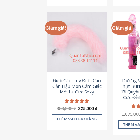
495,000 ₫.
Giảm giá!
Giảm giá!
Đuôi Cáo Toy Đuôi Cáo
Dương V
Gắn Hậu Môn Cảm Giác
Thụt Butt
Mới Lạ Cực Sexy
“Bí Quyế
Cực Đỉn
Giá
Giá
380,000
Được xếp
₫
225,000
₫
gốc
hiện
hạng
4.88
1,095,00
Đượ
là:
tại
5 sao
hạn
THÊM VÀO GIỎ HÀNG
380,000 ₫.
là:
5 s
THÊM VÀ
225,000 ₫.