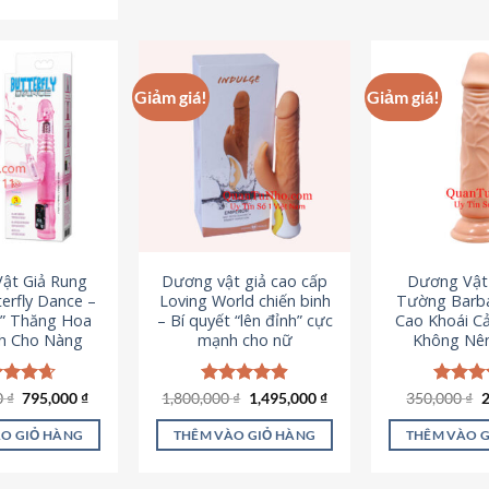
Sản
phẩm
p
phẩm
này
n
này
có
c
có
nhiều
n
Giảm giá!
Giảm giá!
nhiều
biến
b
biến
thể.
th
thể.
Các
C
Các
tùy
t
tùy
chọn
c
chọn
có
c
có
thể
t
ật Giả Rung
Dương vật giả cao cấp
Dương Vật
thể
được
đ
erfly Dance –
Loving World chiến binh
Tường Barba
được
chọn
c
t” Thăng Hoa
– Bí quyết “lên đỉnh” cực
Cao Khoái C
chọn
h Cho Nàng
mạnh cho nữ
Không Nê
trên
t
trên
trang
t
trang
sản
s
Giá
Giá
Giá
Giá
G
0
c xếp
₫
795,000
₫
1,800,000
Được xếp
₫
1,495,000
₫
350,000
Được x
₫
sản
gốc
hiện
gốc
hiện
g
g
4.65
hạng
4.89
hạng
4
phẩm
p
là:
tại
là:
tại
l
ao
5 sao
5 sao
phẩm
O GIỎ HÀNG
THÊM VÀO GIỎ HÀNG
THÊM VÀO 
1,095,000 ₫.
là:
1,800,000 ₫.
là:
3
795,000 ₫.
1,495,000 ₫.