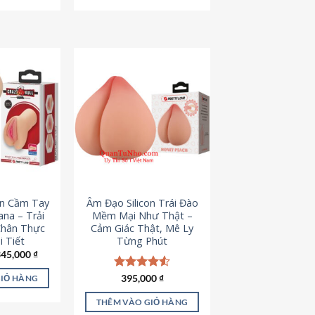
795,000 ₫.
545,000 ₫.
on Cầm Tay
Âm Đạo Silicon Trái Đào
iana – Trải
Mềm Mại Như Thật –
Chân Thực
Cảm Giác Thật, Mê Ly
 Tiết
Từng Phút
iá
Giá
345,000
₫
ốc
hiện
à:
tại
Được xếp
395,000
₫
GIỎ HÀNG
45,000 ₫.
là:
hạng
4.53
345,000 ₫.
5 sao
THÊM VÀO GIỎ HÀNG