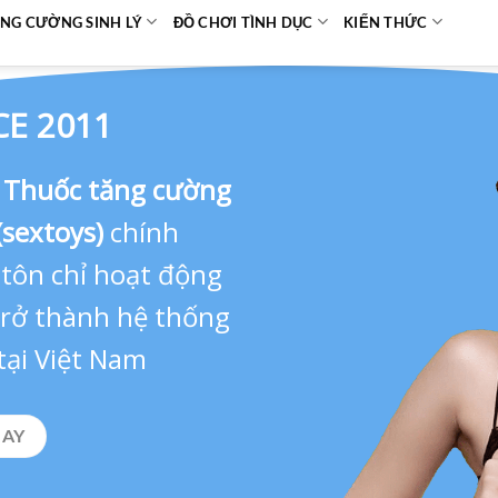
NG CƯỜNG SINH LÝ
ĐỒ CHƠI TÌNH DỤC
KIẾN THỨC
CE 2011
,
Thuốc tăng cường
(sextoys)
chính
 tôn chỉ hoạt động
 trở thành hệ thống
tại Việt Nam
GAY