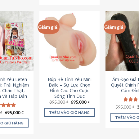
295,000 ₫.
Giảm giá!
Giảm giá!
ình Yêu Leten
Búp Bê Tình Yêu Mini
Âm Đạo Giả B
i: Trải Nghiệm
Baile – Sự Lựa Chọn
Quyết Chinh 
c Chân Thật,
Đỉnh Cao Cho Cuộc
Cảm Đỉn
 Và Hấp Dẫn
Sống Tình Dục
Giá
Giá
895,000
₫
695,000
₫
gốc
hiện
G
595,000
Được x
₫
là:
tại
g
hạng
4
Giá
Giá
0
c xếp
₫
695,000
₫
THÊM VÀO GIỎ HÀNG
895,000 ₫.
là:
l
gốc
hiện
5 sao
g
4.80
THÊM VÀO 
695,000 ₫.
5
là:
tại
ao
O GIỎ HÀNG
995,000 ₫.
là:
695,000 ₫.