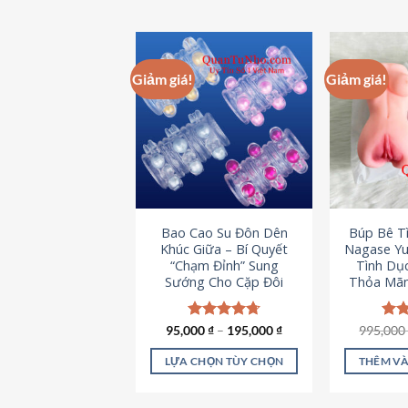
Giảm giá!
Giảm giá!
Bao Cao Su Đôn Dên
Búp Bê T
Khúc Giữa – Bí Quyết
Nagase Yu
“Chạm Đỉnh” Sung
Tình Dụ
Sướng Cho Cặp Đôi
Thỏa Mãn
95,000
Được xếp
₫
–
195,000
₫
995,00
Đượ
hạng
4.70
hạn
5 sao
5 s
LỰA CHỌN TÙY CHỌN
THÊM VÀ
Sản
phẩm