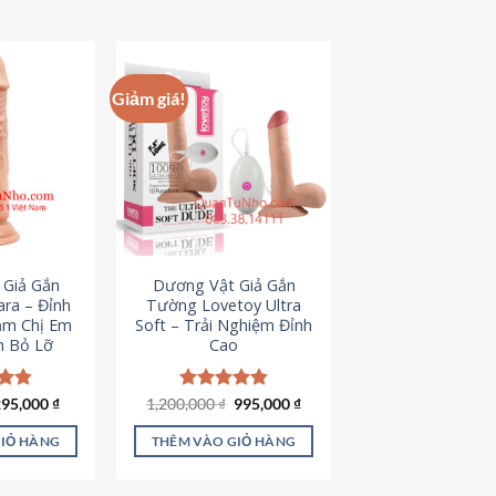
hẩm
ày
ó
hiều
Giảm giá!
iến
ể.
ác
ùy
họn
ó
hể
 Giả Gắn
Dương Vật Giả Gắn
ược
ra – Đỉnh
Tường Lovetoy Ultra
họn
ảm Chị Em
Soft – Trải Nghiệm Đỉnh
n Bỏ Lỡ
Cao
rên
rang
ản
iá
Giá
Giá
Giá
ếp
295,000
₫
1,200,000
Được xếp
₫
995,000
₫
ốc
hiện
gốc
hiện
.79
hạng
4.82
hẩm
à:
tại
là:
tại
5 sao
GIỎ HÀNG
THÊM VÀO GIỎ HÀNG
50,000 ₫.
là:
1,200,000 ₫.
là:
295,000 ₫.
995,000 ₫.