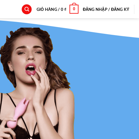
0
GIỎ HÀNG /
0
₫
ĐĂNG NHẬP / ĐĂNG KÝ