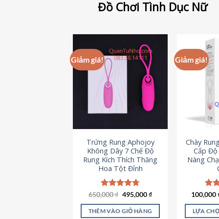
Đồ Chơi Tình Dục Nữ
Giảm giá!
Giảm giá!
Trứng Rung Aphojoy
Chày Rung
Không Dây 7 Chế Độ
Cấp Độ 
Rung Kích Thích Thăng
Nàng Chạ
Hoa Tột Đỉnh
Giá
Giá
650,000
Được xếp
₫
495,000
₫
100,000
Đượ
gốc
hiện
hạng
4.72
hạn
là:
tại
5 sao
5 s
THÊM VÀO GIỎ HÀNG
LỰA CHỌ
650,000 ₫.
là: