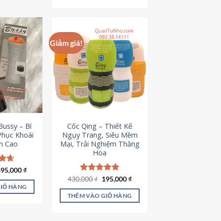
Giảm giá!
ussy – Bí
Cốc Qing – Thiết Kế
Phục Khoái
Ngụy Trang, Siêu Mềm
h Cao
Mại, Trải Nghiệm Thăng
Hoa
iá
Giá
ếp
395,000
₫
ốc
hiện
.64
Giá
Giá
430,000
Được xếp
₫
195,000
₫
à:
tại
gốc
hiện
hạng
4.78
GIỎ HÀNG
95,000 ₫.
là:
là:
tại
5 sao
THÊM VÀO GIỎ HÀNG
395,000 ₫.
430,000 ₫.
là:
195,000 ₫.