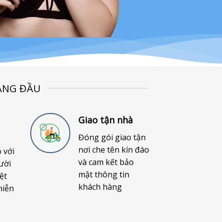
ÀNG ĐẦU
Giao tận nhà
Đóng gói giao tận
nơi che tên kín đáo
o với
và cam kết bảo
ười
mật thông tin
ệt
khách hàng
miễn