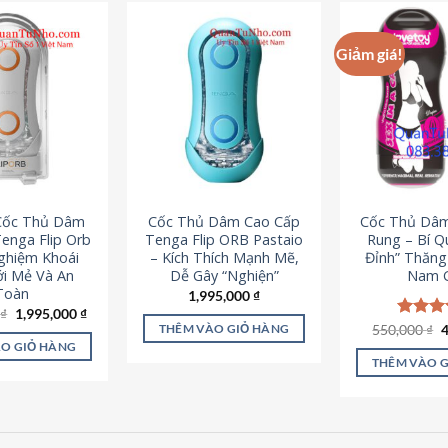
Giảm giá!
 Cốc Thủ Dâm
Cốc Thủ Dâm Cao Cấp
Cốc Thủ Dâ
enga Flip Orb
Tenga Flip ORB Pastaio
Rung – Bí Q
Nghiệm Khoái
– Kích Thích Mạnh Mẽ,
Đỉnh” Thăn
i Mẻ Và An
Dễ Gây “Nghiện”
Nam G
Toàn
1,995,000
₫
Giá
Giá
0
₫
1,995,000
₫
gốc
hiện
G
550,000
Được x
₫
THÊM VÀO GIỎ HÀNG
là:
tại
g
hạng
5
O GIỎ HÀNG
2,200,000 ₫.
là:
l
5 sao
THÊM VÀO 
1,995,000 ₫.
5