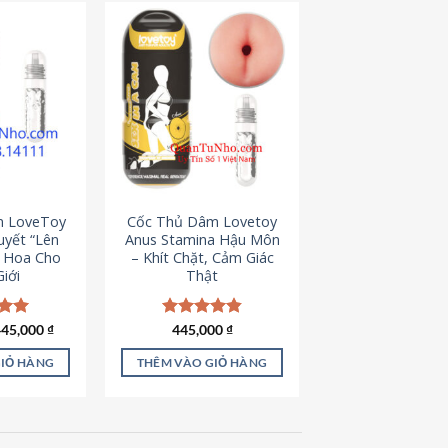
m LoveToy
Cốc Thủ Dâm Lovetoy
uyết “Lên
Anus Stamina Hậu Môn
g Hoa Cho
– Khít Chặt, Cảm Giác
iới
Thật
iá
Giá
ếp
445,000
₫
Được xếp
445,000
₫
ốc
hiện
.00
hạng
4.84
à:
tại
5 sao
GIỎ HÀNG
THÊM VÀO GIỎ HÀNG
50,000 ₫.
là:
445,000 ₫.