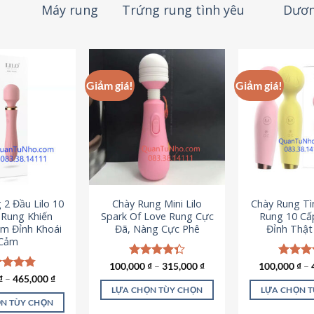
Máy rung
Trứng rung tình yêu
Dươn
Giảm giá!
Giảm giá!
 2 Đầu Lilo 10
Chày Rung Mini Lilo
Chày Rung Tìn
Rung Khiến
Spark Of Love Rung Cực
Rung 10 Cấ
m Đỉnh Khoái
Đã, Nàng Cực Phê
Đỉnh Thậ
Cảm
100,000
Được xếp
₫
–
315,000
₫
100,000
Được x
₫
–
hạng
4.33
hạng
4
c xếp
₫
–
465,000
₫
5 sao
5 sao
g
4.80
LỰA CHỌN TÙY CHỌN
LỰA CHỌN 
ao
N TÙY CHỌN
Sản
S