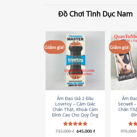
Đồ Chơi Tình Dục Nam
Giảm giá!
Giảm giá!
Âm Đạo Giả 2 Đầu
Âm Đạo
Lovetoy – Cảm Giác
Secwell 
Chân Thật, Khoái Cảm
Chân Thậ
Đỉnh Cao Cho Quý Ông
Đỉ
Giá
Giá
715,000
Được xếp
₫
645,000
₫
995,00
Đượ
gốc
hiện
hạng
4.79
hạn