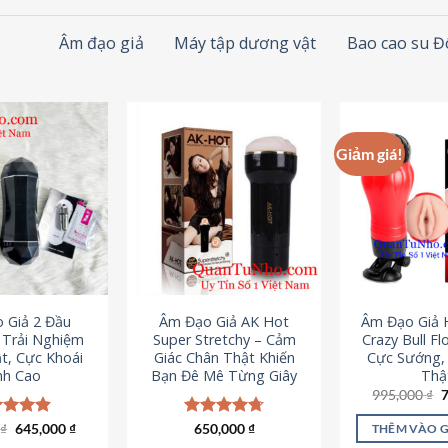
Âm đạo giả
Máy tập dương vật
Bao cao su 
Giảm giá!
 Giả 2 Đầu
Âm Đạo Giả AK Hot
Âm Đạo Giả 
– Trải Nghiệm
Super Stretchy – Cảm
Crazy Bull Fl
t, Cực Khoái
Giác Chân Thật Khiến
Cực Sướng,
nh Cao
Bạn Đê Mê Từng Giây
Thậ
G
995,000
₫
g
l
Giá
Giá
0
c xếp
₫
645,000
₫
Được xếp
650,000
₫
THÊM VÀO 
9
gốc
hiện
g
4.88
hạng
4.75