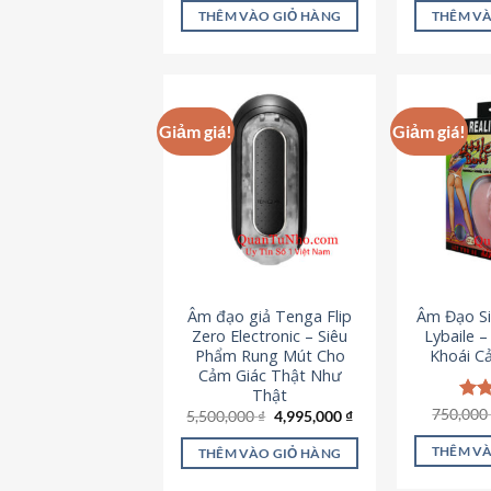
là:
tại
5 sao
5 s
THÊM VÀO GIỎ HÀNG
THÊM VÀ
715,000 ₫.
là:
645,000 ₫.
Giảm giá!
Giảm giá!
Âm đạo giả Tenga Flip
Âm Đạo Si
Zero Electronic – Siêu
Lybaile 
Phẩm Rung Mút Cho
Khoái C
Cảm Giác Thật Như
Thật
750,00
Đượ
Giá
Giá
5,500,000
₫
4,995,000
₫
gốc
hiện
hạn
là:
tại
5 s
THÊM VÀ
THÊM VÀO GIỎ HÀNG
5,500,000 ₫.
là:
4,995,000 ₫.