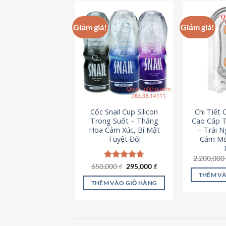
này
có
Giảm giá!
Giảm giá!
nhiều
biến
thể.
Các
tùy
chọn
có
Cốc Snail Cup Silicon
Chi Tiết
thể
Trong Suốt – Thăng
Cao Cấp T
được
Hoa Cảm Xúc, Bí Mật
– Trải 
chọn
Tuyệt Đối
Cảm Mớ
trên
2,200,00
trang
Giá
Giá
650,000
Được xếp
₫
295,000
₫
sản
gốc
hiện
hạng
4.69
THÊM VÀ
là:
tại
5 sao
phẩm
THÊM VÀO GIỎ HÀNG
650,000 ₫.
là:
295,000 ₫.