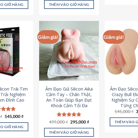
là:
tại
ao
5 sao
O GIỎ HÀNG
THÊM VÀO GIỎ HÀNG
995,000 ₫.
là:
645,000 ₫.
Giảm giá!
Giảm giá!
licon Trái Tim
Âm Đạo Giả Silicon Aika
Âm Đạo Silic
– Trải Nghiệm
Cầm Tay – Chân Thật,
Crazy Bull El
ảm Đỉnh Cao
An Toàn Giúp Bạn Đạt
Nghiệm Sự 
Khoái Cảm Tối Đa
Từng Chi
G
545,000
₫
g
Giá
Giá
0
c xếp
₫
545,000
₫
l
gốc
hiện
g
4.70
Giá
Giá
499,000
Được xếp
₫
295,000
₫
THÊM VÀO 
5
là:
tại
gốc
hiện
ao
hạng
4.75
O GIỎ HÀNG
750,000 ₫.
là:
là:
tại
5 sao
THÊM VÀO GIỎ HÀNG
545,000 ₫.
499,000 ₫.
là: