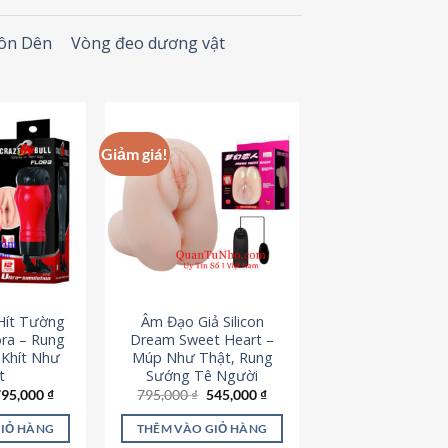
Đôn Dên
Vòng đeo dương vật
Giảm giá!
Hít Tường
Âm Đạo Giả Silicon
ora – Rung
Dream Sweet Heart –
 Khít Như
Múp Như Thật, Rung
t
Sướng Tê Người
iá
Giá
Giá
Giá
795,000
₫
795,000
₫
545,000
₫
ốc
hiện
gốc
hiện
à:
tại
là:
tại
GIỎ HÀNG
THÊM VÀO GIỎ HÀNG
95,000 ₫.
là:
795,000 ₫.
là: