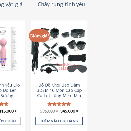
g vật giả
Chày rung tình yêu
Giảm giá!
h Yêu Lilo
Bộ Đồ Chơi Bạo Dâm
p Độ Lên
BDSM 10 Món Cao Cấp
t Sướng
Có Lót Lông Mềm Mịn
Giá
Giá
ếp
415,000
₫
595,000
Được xếp
₫
345,000
₫
gốc
hiện
.94
hạng
4.88
là:
tại
5 sao
TÙY CHỌN
THÊM VÀO GIỎ HÀNG
595,000 ₫.
là:
345,000 ₫.
ản