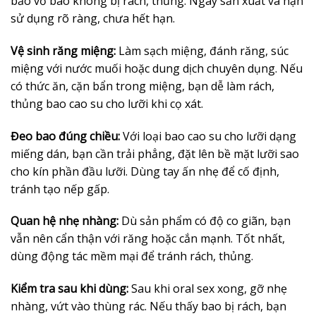
bảo vỏ bao không bị rách, thủng. Ngày sản xuất và hạn
sử dụng rõ ràng, chưa hết hạn.
Vệ sinh răng miệng:
Làm sạch miệng, đánh răng, súc
miệng với nước muối hoặc dung dịch chuyên dụng. Nếu
có thức ăn, cặn bẩn trong miệng, bạn dễ làm rách,
thủng bao cao su cho lưỡi khi cọ xát.
Đeo bao đúng chiều:
Với loại bao cao su cho lưỡi dạng
miếng dán, bạn cần trải phẳng, đặt lên bề mặt lưỡi sao
cho kín phần đầu lưỡi. Dùng tay ấn nhẹ để cố định,
tránh tạo nếp gấp.
Quan hệ nhẹ nhàng:
Dù sản phẩm có độ co giãn, bạn
vẫn nên cẩn thận với răng hoặc cắn mạnh. Tốt nhất,
dùng động tác mềm mại để tránh rách, thủng.
Kiểm tra sau khi dùng:
Sau khi oral sex xong, gỡ nhẹ
nhàng, vứt vào thùng rác. Nếu thấy bao bị rách, bạn