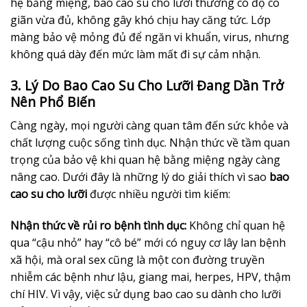
hệ bằng miệng, bao cao su cho lưỡi thường có độ co
giãn vừa đủ, không gây khó chịu hay căng tức. Lớp
màng bảo vệ mỏng đủ để ngăn vi khuẩn, virus, nhưng
không quá dày đến mức làm mất đi sự cảm nhận.
3. Lý Do Bao Cao Su Cho Lưỡi Đang Dần Trở
Nên Phổ Biến
Càng ngày, mọi người càng quan tâm đến sức khỏe và
chất lượng cuộc sống tình dục. Nhận thức về tầm quan
trọng của bảo vệ khi quan hệ bằng miệng ngày càng
nâng cao. Dưới đây là những lý do giải thích vì sao
bao
cao su cho lưỡi
được nhiều người tìm kiếm:
Nhận thức về rủi ro bệnh tình dục:
Không chỉ quan hệ
qua “cậu nhỏ” hay “cô bé” mới có nguy cơ lây lan bệnh
xã hội, mà oral sex cũng là một con đường truyền
nhiễm các bệnh như lậu, giang mai, herpes, HPV, thậm
chí HIV. Vì vậy, việc sử dụng bao cao su dành cho lưỡi