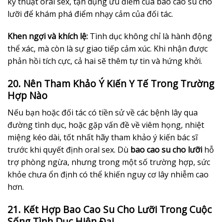
kỹ thuật oral sex, tận dụng ưu điểm của bao cao su cho
lưỡi để khám phá điểm nhạy cảm của đối tác.
Khen ngợi và khích lệ:
Tình dục không chỉ là hành động
thể xác, mà còn là sự giao tiếp cảm xúc. Khi nhận được
phản hồi tích cực, cả hai sẽ thêm tự tin và hứng khởi.
20. Nên Tham Khảo Ý Kiến Y Tế Trong Trường
Hợp Nào
Nếu bạn hoặc đối tác có tiền sử về các bệnh lây qua
đường tình dục, hoặc gặp vấn đề về viêm họng, nhiệt
miệng kéo dài, tốt nhất hãy tham khảo ý kiến bác sĩ
trước khi quyết định oral sex. Dù
bao cao su cho lưỡi
hỗ
trợ phòng ngừa, nhưng trong một số trường hợp, sức
khỏe chưa ổn định có thể khiến nguy cơ lây nhiễm cao
hơn.
21. Kết Hợp Bao Cao Su Cho Lưỡi Trong Cuộc
Sống Tình Dục Hiện Đại