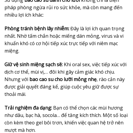
Sử dụng
bao cao su dành cho lưỡi
không chỉ là biện
pháp phòng ngừa rủi ro sức khỏe, mà còn mang đến
nhiều lợi ích khác:
Phòng tránh bệnh lây nhiễm:
Đây là lợi ích quan trọng
nhất. Nhờ tấm chắn hoặc miếng dán mỏng, virus và vi
khuẩn khó có cơ hội tiếp xúc trực tiếp với niêm mạc
miệng.
Giữ vệ sinh miệng sạch sẽ:
Khi oral sex, việc tiếp xúc với
dịch cơ thể, mùi vị,… đôi khi gây cảm giác khó chịu.
Nhưng với
bao cao su cho lưỡi mỏng nhẹ
, rào cản này
được giải quyết đáng kể, giúp cuộc yêu giữ được sự
thoải mái.
Trải nghiệm đa dạng:
Bạn có thể chọn các mùi hương
như dâu, bạc hà, socola… để tăng kích thích. Một số loại
còn kèm theo gel bôi trơn, khiến việc quan hệ trở nên
mượt mà hơn.