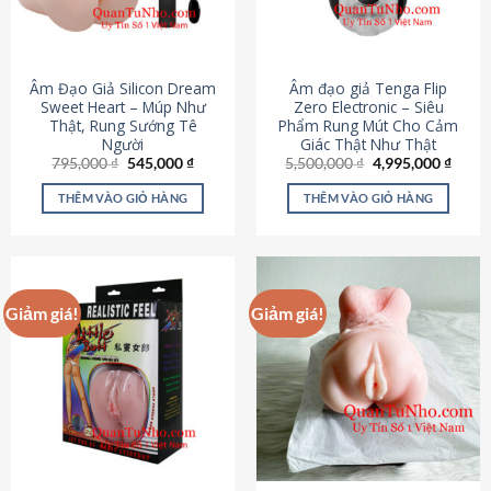
Âm Đạo Giả Silicon Dream
Âm đạo giả Tenga Flip
Sweet Heart – Múp Như
Zero Electronic – Siêu
Thật, Rung Sướng Tê
Phẩm Rung Mút Cho Cảm
Người
Giác Thật Như Thật
Giá
Giá
Giá
Giá
795,000
₫
545,000
₫
5,500,000
₫
4,995,000
₫
gốc
hiện
gốc
hiện
là:
tại
là:
tại
THÊM VÀO GIỎ HÀNG
THÊM VÀO GIỎ HÀNG
795,000 ₫.
là:
5,500,000 ₫.
là:
545,000 ₫.
4,995
Giảm giá!
Giảm giá!