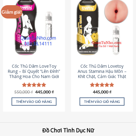
Giảm giá!
Cốc Thủ Dâm LoveToy
Cốc Thủ Dâm Lovetoy
Rung – Bí Quyết “Lên Đỉnh”
Anus Stamina Hậu Môn –
Thăng Hoa Cho Nam Giới
Khít Chặt, Cảm Giác Thật
Giá
Giá
550,000
Được xếp
₫
445,000
₫
Được xếp
445,000
₫
gốc
hiện
hạng
5.00
hạng
4.84
là:
tại
5 sao
5 sao
THÊM VÀO GIỎ HÀNG
THÊM VÀO GIỎ HÀNG
550,000 ₫.
là:
445,000 ₫.
Đồ Chơi Tình Dục Nữ