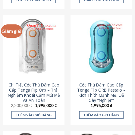
430,000 ₫.
là:
650,000 ₫.
là:
195,000 ₫.
295,000
Giảm giá!
Chi Tiết Cốc Thủ Dâm Cao
Cốc Thủ Dâm Cao Cấp
Cấp Tenga Flip Orb – Trải
Tenga Flip ORB Pastaio –
Nghiệm Khoái Cảm Mới Mẻ
Kích Thích Mạnh Mẽ, Dễ
Và An Toàn
Gây “Nghiện”
Giá
Giá
2,200,000
₫
1,995,000
₫
1,995,000
₫
gốc
hiện
là:
tại
THÊM VÀO GIỎ HÀNG
THÊM VÀO GIỎ HÀNG
2,200,000 ₫.
là:
1,995,000 ₫.