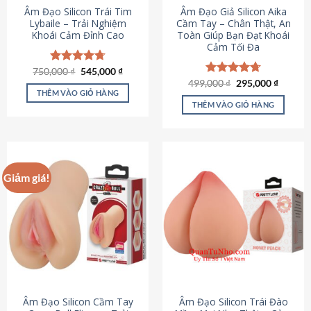
Âm Đạo Silicon Trái Tim
Âm Đạo Giả Silicon Aika
Lybaile – Trải Nghiệm
Cầm Tay – Chân Thật, An
Khoái Cảm Đỉnh Cao
Toàn Giúp Bạn Đạt Khoái
Cảm Tối Đa
Giá
Giá
750,000
Được xếp
₫
545,000
₫
gốc
hiện
hạng
4.70
Giá
Giá
499,000
Được xếp
₫
295,000
₫
là:
tại
gốc
hiện
5 sao
THÊM VÀO GIỎ HÀNG
hạng
4.75
750,000 ₫.
là:
là:
tại
5 sao
THÊM VÀO GIỎ HÀNG
545,000 ₫.
499,000 ₫.
là:
295,000
Giảm giá!
Âm Đạo Silicon Cầm Tay
Âm Đạo Silicon Trái Đào