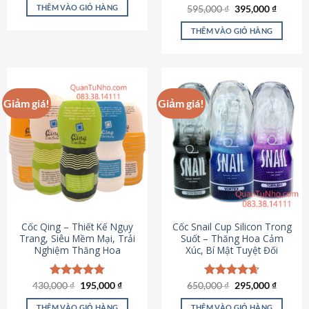
sản
là:
tại
THÊM VÀO GIỎ HÀNG
Giá
Giá
595,000
Được xếp
₫
395,000
₫
895,000 ₫.
là:
phẩm
gốc
hiện
hạng
4.64
695,000 ₫.
là:
tại
5 sao
THÊM VÀO GIỎ HÀNG
595,000 ₫.
là:
395,000
Giảm giá!
Giảm giá!
Cốc Qing – Thiết Kế Ngụy
Cốc Snail Cup Silicon Trong
Trang, Siêu Mềm Mại, Trải
Suốt – Thăng Hoa Cảm
Nghiệm Thăng Hoa
Xúc, Bí Mật Tuyệt Đối
Giá
Giá
Giá
Giá
430,000
Được xếp
₫
195,000
₫
650,000
Được xếp
₫
295,000
₫
gốc
hiện
gốc
hiện
hạng
4.78
hạng
4.69
là:
tại
là:
tại
5 sao
5 sao
THÊM VÀO GIỎ HÀNG
THÊM VÀO GIỎ HÀNG