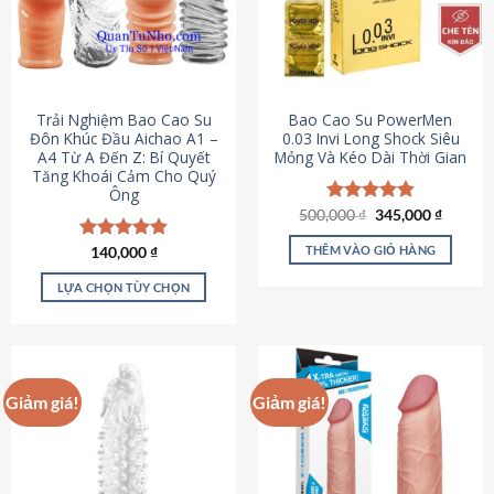
Trải Nghiệm Bao Cao Su
Bao Cao Su PowerMen
Đôn Khúc Đầu Aichao A1 –
0.03 Invi Long Shock Siêu
A4 Từ A Đến Z: Bí Quyết
Mỏng Và Kéo Dài Thời Gian
Tăng Khoái Cảm Cho Quý
Ông
Giá
Giá
500,000
Được xếp
₫
345,000
₫
gốc
hiện
hạng
4.85
là:
tại
5 sao
THÊM VÀO GIỎ HÀNG
Được xếp
140,000
₫
500,000 ₫.
là:
hạng
4.88
345,000
5 sao
LỰA CHỌN TÙY CHỌN
Sản
phẩm
này
có
Giảm giá!
Giảm giá!
nhiều
biến
thể.
Các