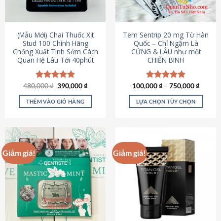
có
có
thể
thể
được
được
(Mẫu Mới) Chai Thuốc Xịt
Tem Sentrip 20 mg Từ Hàn
chọn
chọn
Stud 100 Chính Hãng
Quốc – Chỉ Ngậm Là
Chống Xuất Tinh Sớm Cách
CỨNG & LÂU như một
trên
trên
Quan Hệ Lâu Tới 40phút
CHIẾN BINH
trang
trang
sản
sản
phẩm
phẩm
Giá
Giá
480,000
Được xếp
₫
390,000
₫
100,000
Được xếp
₫
–
750,000
₫
gốc
hiện
hạng
5.00
hạng
5.00
là:
tại
5 sao
5 sao
THÊM VÀO GIỎ HÀNG
LỰA CHỌN TÙY CHỌN
480,000 ₫.
là:
390,000 ₫.
Sản
phẩm
này
có
Giảm giá!
Giảm giá!
nhiều
biến
thể.
Các
tùy
chọn
có