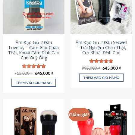
Âm Đạo Giả 2 Đầu
Âm Đạo Giả 2 Đầu Secwell
Lovetoy – Cảm Giác Chân
– Trải Nghiệm Chân Thật,
Thật, Khoái Cảm Đỉnh Cao
Cực Khoái Đỉnh Cao
Cho Quý Ông
Giá
Giá
995,000
Được xếp
₫
645,000
₫
gốc
hiện
Giá
Giá
hạng
4.88
715,000
Được xếp
₫
645,000
₫
là:
tại
gốc
hiện
5 sao
THÊM VÀO GIỎ HÀNG
hạng
4.79
995,000 ₫.
là:
là:
tại
5 sao
THÊM VÀO GIỎ HÀNG
645,000
715,000 ₫.
là:
645,000 ₫.
Giảm giá!