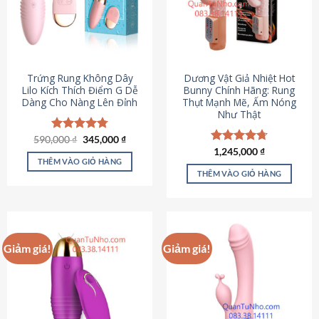
Trứng Rung Không Dây
Dương Vật Giả Nhiệt Hot
Lilo Kích Thích Điểm G Dễ
Bunny Chính Hãng: Rung
Dàng Cho Nàng Lên Đỉnh
Thụt Mạnh Mẽ, Ấm Nóng
Như Thật
Giá
Giá
590,000
Được xếp
₫
345,000
₫
gốc
hiện
hạng
4.79
Được xếp
1,245,000
₫
là:
tại
5 sao
THÊM VÀO GIỎ HÀNG
hạng
4.73
590,000 ₫.
là:
5 sao
THÊM VÀO GIỎ HÀNG
345,000 ₫.
Giảm giá!
Giảm giá!