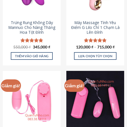
Trứng Rung Không Dây
Máy Massage Tình Yêu
Mannuo Cho Nàng Thăng
Điểm G Lilo Chỉ 1 Chạm Là
Hoa Tột Đỉnh
Lên Đỉnh
Giá
Giá
550,000
Được xếp
₫
345,000
₫
120,000
Được xếp
₫
–
715,000
₫
gốc
hiện
hạng
4.81
hạng
4.85
là:
tại
5 sao
5 sao
THÊM VÀO GIỎ HÀNG
LỰA CHỌN TÙY CHỌN
550,000 ₫.
là:
345,000 ₫.
Sản
phẩm
này
có
Giảm giá!
Giảm giá!
nhiều
biến
thể.
Các
tùy
chọn
có