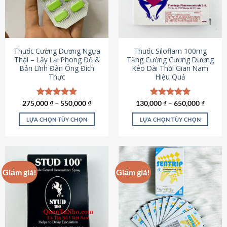
tùy
tùy
chọn
chọn
có
có
thể
thể
được
được
Thuốc Cường Dương Ngựa
Thuốc Siloflam 100mg
chọn
chọn
Thái – Lấy Lại Phong Độ &
Tăng Cường Cương Dương
Bản Lĩnh Đàn Ông Đích
Kéo Dài Thời Gian Nam
trên
trên
Thực
Hiệu Quả
trang
trang
sản
sản
phẩm
phẩm
275,000
Được xếp
₫
–
550,000
₫
130,000
Được xếp
₫
–
650,000
₫
hạng
4.87
hạng
5.00
5 sao
5 sao
LỰA CHỌN TÙY CHỌN
LỰA CHỌN TÙY CHỌN
Sản
Sản
phẩm
phẩm
này
này
có
có
Giảm giá!
Giảm giá!
nhiều
nhiều
biến
biến
thể.
thể.
Các
Các
tùy
tùy
chọn
chọn