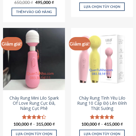
Giá
Giá
hạng
4.80
650,000
Được xếp
₫
495,000
₫
gốc
hiện
5 sao
LỰA CHỌN TÙY CHỌN
hạng
4.72
là:
tại
5 sao
THÊM VÀO GIỎ HÀNG
Sản
650,000 ₫.
là:
495,000 ₫.
phẩm
này
có
nhiều
Giảm giá!
Giảm giá!
biến
thể.
Các
tùy
chọn
có
thể
được
chọn
Chày Rung Mini Lilo Spark
Chày Rung Tình Yêu Lilo
Of Love Rung Cực Đã,
Rung 10 Cấp Độ Lên Đỉnh
trên
Nàng Cực Phê
Thật Sướng
trang
sản
phẩm
100,000
Được xếp
₫
–
315,000
₫
100,000
Được xếp
₫
–
415,000
₫
hạng
4.33
hạng
4.94
5 sao
5 sao
LỰA CHỌN TÙY CHỌN
LỰA CHỌN TÙY CHỌN