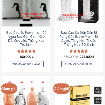
thể.
Các
tùy
chọn
có
thể
được
Bao Cao Su Powermen Cá
Bao Cao Su Đôn Dên Bi
chọn
Ngựa Bạc Gân Gai – Kéo
Rung Đầu Brave Man – Bí
Dài Cực Lâu, Thăng Hoa
Quyết Tăng Kích Thước,
trên
Tột Đỉnh
Thăng Hoa Tột Đỉnh
trang
sản
phẩm
Giá
Giá
Được xếp
160,000
₫
380,000
Được xếp
₫
295,000
₫
gốc
hiện
hạng
4.73
hạng
5.00
là:
tại
5 sao
5 sao
THÊM VÀO GIỎ HÀNG
THÊM VÀO GIỎ HÀNG
380,000 ₫.
là:
295,000
Giảm giá!
Giảm giá!