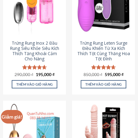
Trứng Rung Inox 2 Đầu
Trứng Rung Leten Surge
Rung Siêu Khỏe Siêu Kích
Điều Khiển Từ Xa Kích
Thích Tăng Khoái Cảm
Thích Tột Cùng Thăng Hoa
Cho Nàng
Tột Đỉnh
Giá
Giá
Giá
Giá
290,000
Được xếp
₫
195,000
₫
850,000
Được xếp
₫
595,000
₫
gốc
hiện
gốc
hiện
hạng
4.64
hạng
4.69
là:
tại
là:
tại
5 sao
5 sao
THÊM VÀO GIỎ HÀNG
THÊM VÀO GIỎ HÀNG
290,000 ₫.
là:
850,000 ₫.
là:
195,000 ₫.
595,000
Giảm giá!