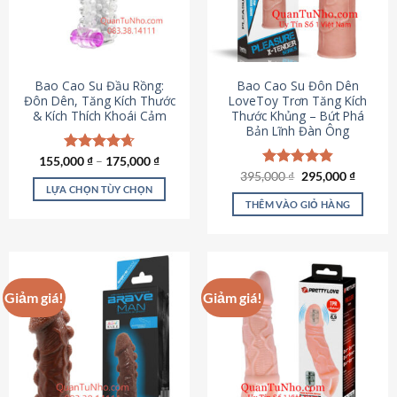
tùy
chọn
có
thể
được
Bao Cao Su Đầu Rồng:
Bao Cao Su Đôn Dên
chọn
Đôn Dên, Tăng Kích Thước
LoveToy Trơn Tăng Kích
& Kích Thích Khoái Cảm
Thước Khủng – Bứt Phá
trên
Bản Lĩnh Đàn Ông
trang
sản
155,000
Được xếp
₫
–
175,000
₫
phẩm
hạng
4.69
Giá
Giá
395,000
Được xếp
₫
295,000
₫
gốc
hiện
5 sao
LỰA CHỌN TÙY CHỌN
hạng
4.82
là:
tại
5 sao
THÊM VÀO GIỎ HÀNG
Sản
395,000 ₫.
là:
295,000
phẩm
này
có
nhiều
Giảm giá!
Giảm giá!
biến
thể.
Các
tùy
chọn
có