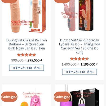
Dương Vật Giả Giá Rẻ Trơn
Dương Vật Giả Rung Xoay
Barbara – Bí Quyết Lên
Lybaile 48 Độ – Thăng Hoa
Đỉnh Ngay Lần Đầu Tiên
Cực Đỉnh Với 120 Chế Độ
Rung
Giá
Giá
390,000
Được xếp
₫
295,000
₫
gốc
hiện
hạng
4.90
Giá
Giá
1,400,000
Được xếp
₫
1,195,000
₫
là:
tại
gốc
hiện
5 sao
THÊM VÀO GIỎ HÀNG
hạng
4.62
390,000 ₫.
là:
là:
tại
5 sao
THÊM VÀO GIỎ HÀNG
295,000 ₫.
1,400,000 ₫.
là:
1,195
Giảm giá!
Giảm giá!