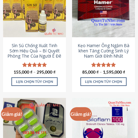
thể.
Các
tùy
chọn
có
thể
được
Sìn Sú Chống Xuất Tinh
Kẹo Hamer Ông Ngậm Bà
chọn
Sớm Hiệu Quả – Bí Quyết
khen Tăng Cường Sinh Lý
Phòng The Của Người Ê Đê
Nam Giới Đỉnh Nhất
trên
trang
sản
155,000
Được xếp
₫
–
295,000
₫
85,000
Được xếp
₫
–
1,595,000
₫
phẩm
hạng
4.95
hạng
5.00
5 sao
5 sao
LỰA CHỌN TÙY CHỌN
LỰA CHỌN TÙY CHỌN
Sản
Sản
phẩm
phẩm
này
này
có
có
Giảm giá!
Giảm giá!
nhiều
nhiều
biến
biến
thể.
thể.
Các
Các