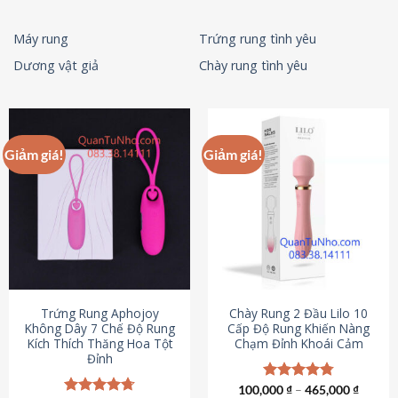
Máy rung
Trứng rung tình yêu
Dương vật giả
Chày rung tình yêu
Giảm giá!
Giảm giá!
Trứng Rung Aphojoy
Chày Rung 2 Đầu Lilo 10
Không Dây 7 Chế Độ Rung
Cấp Độ Rung Khiến Nàng
Kích Thích Thăng Hoa Tột
Chạm Đỉnh Khoái Cảm
Đỉnh
100,000
Được xếp
₫
–
465,000
₫