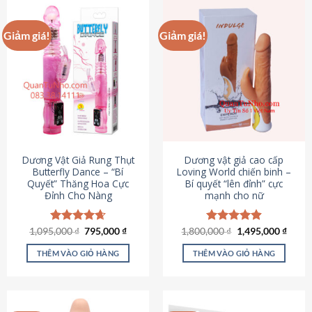
Giảm giá!
Giảm giá!
Dương Vật Giả Rung Thụt
Dương vật giả cao cấp
Butterfly Dance – “Bí
Loving World chiến binh –
Quyết” Thăng Hoa Cực
Bí quyết “lên đỉnh” cực
Đỉnh Cho Nàng
mạnh cho nữ
Giá
Giá
Giá
Giá
1,095,000
Được xếp
₫
795,000
₫
1,800,000
Được xếp
₫
1,495,000
₫
gốc
hiện
gốc
hiện
hạng
4.65
hạng
4.89
là:
tại
là:
tại
5 sao
5 sao
THÊM VÀO GIỎ HÀNG
THÊM VÀO GIỎ HÀNG
1,095,000 ₫.
là:
1,800,000 ₫.
là:
795,000 ₫.
1,495