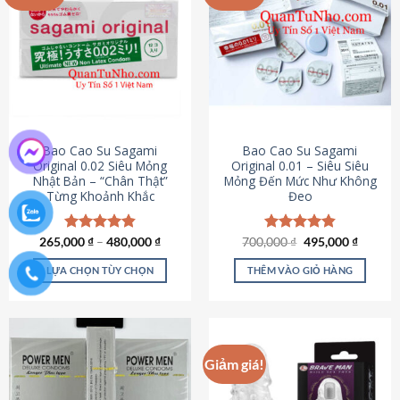
chọn
trên
trang
sản
phẩm
Bao Cao Su Sagami
Bao Cao Su Sagami
Original 0.02 Siêu Mỏng
Original 0.01 – Siêu Siêu
Nhật Bản – “Chân Thật”
Mỏng Đến Mức Như Không
Từng Khoảnh Khắc
Đeo
Giá
Giá
265,000
Được xếp
₫
–
480,000
₫
700,000
Được xếp
₫
495,000
₫
gốc
hiện
hạng
4.87
hạng
4.83
là:
tại
5 sao
5 sao
LỰA CHỌN TÙY CHỌN
THÊM VÀO GIỎ HÀNG
700,000 ₫.
là:
495,000
Sản
phẩm
này
có
Giảm giá!
nhiều
biến