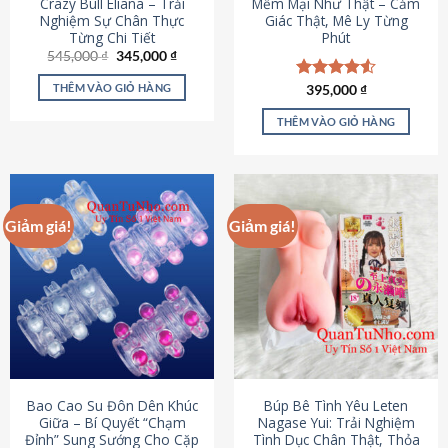
Crazy Bull Eliana – Trải
Mềm Mại Như Thật – Cảm
Nghiệm Sự Chân Thực
Giác Thật, Mê Ly Từng
Từng Chi Tiết
Phút
Giá
Giá
545,000
₫
345,000
₫
gốc
hiện
là:
tại
THÊM VÀO GIỎ HÀNG
Được xếp
395,000
₫
545,000 ₫.
là:
hạng
4.53
345,000 ₫.
5 sao
THÊM VÀO GIỎ HÀNG
Giảm giá!
Giảm giá!
Bao Cao Su Đôn Dên Khúc
Búp Bê Tình Yêu Leten
Giữa – Bí Quyết “Chạm
Nagase Yui: Trải Nghiệm
Đỉnh” Sung Sướng Cho Cặp
Tình Dục Chân Thật, Thỏa