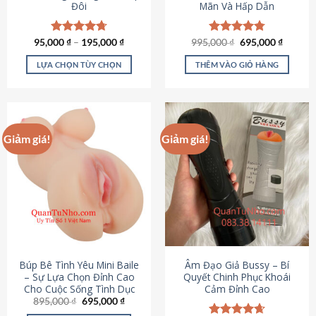
Đôi
Mãn Và Hấp Dẫn
Giá
Giá
95,000
Được xếp
₫
–
195,000
₫
995,000
Được xếp
₫
695,000
₫
gốc
hiện
hạng
4.70
hạng
4.80
là:
tại
5 sao
5 sao
LỰA CHỌN TÙY CHỌN
THÊM VÀO GIỎ HÀNG
995,000 ₫.
là:
695,000
Sản
phẩm
này
có
Giảm giá!
Giảm giá!
nhiều
biến
thể.
Các
tùy
chọn
có
thể
được
Búp Bê Tình Yêu Mini Baile
Âm Đạo Giả Bussy – Bí
chọn
– Sự Lựa Chọn Đỉnh Cao
Quyết Chinh Phục Khoái
Cho Cuộc Sống Tình Dục
Cảm Đỉnh Cao
trên
Giá
Giá
895,000
₫
695,000
₫
trang
gốc
hiện