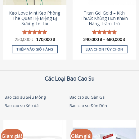
thể
được
Kẹo Love Mint Kẹo Phòng
Titan Gel Gold – Kích
chọn
The Quan Hệ Miệng BJ
Thước Khủng Hơn Khiến
Sướng Tê Tái
Nàng Trầm Trồ
trên
trang
sản
Giá
Giá
250,000
Được xếp
₫
170,000
₫
340,000
Được xếp
₫
–
680,000
₫
phẩm
gốc
hiện
hạng
5.00
hạng
4.79
là:
tại
5 sao
5 sao
THÊM VÀO GIỎ HÀNG
LỰA CHỌN TÙY CHỌN
250,000 ₫.
là:
170,000 ₫.
Sản
phẩm
này
có
Các Loại Bao Cao Su
nhiều
biến
thể.
Bao cao su Siêu Mỏng
Bao cao su Gân Gai
Các
Bao cao su Kéo dài
Bao cao su Đôn Dên
tùy
chọn
có
thể
được
Giảm giá!
Giảm giá!