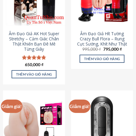
Âm Đạo Giả AK Hot Super
Âm Đạo Giả Hít Tường
Stretchy – Cảm Giác Chân
Crazy Bull Flora – Rung
Thật Khiến Bạn Đê Mê
Cực Sướng, Khít Như Thật
Từng Giây
Giá
Giá
995,000
₫
795,000
₫
gốc
hiện
là:
tại
THÊM VÀO GIỎ HÀNG
995,000 ₫.
là:
Được xếp
650,000
₫
795,000
hạng
4.75
5 sao
THÊM VÀO GIỎ HÀNG
Giảm giá!
Giảm giá!