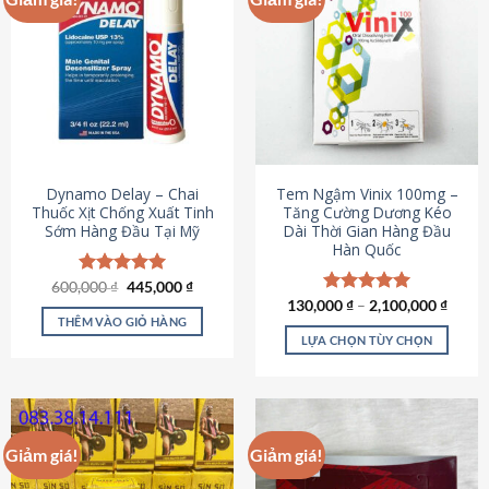
Dynamo Delay – Chai
Tem Ngậm Vinix 100mg –
Thuốc Xịt Chống Xuất Tinh
Tăng Cường Dương Kéo
Sớm Hàng Đầu Tại Mỹ
Dài Thời Gian Hàng Đầu
Hàn Quốc
Giá
Giá
600,000
Được xếp
₫
445,000
₫
gốc
hiện
hạng
5.00
130,000
Được xếp
₫
–
2,100,000
₫
là:
tại
5 sao
THÊM VÀO GIỎ HÀNG
hạng
5.00
600,000 ₫.
là:
5 sao
LỰA CHỌN TÙY CHỌN
445,000 ₫.
Sản
phẩm
này
có
Giảm giá!
Giảm giá!
nhiều
biến