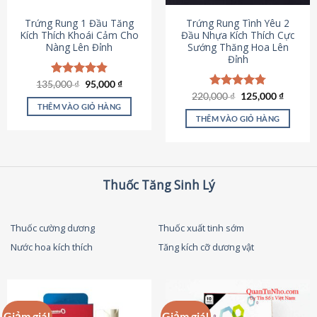
thể
được
Trứng Rung 1 Đầu Tăng
Trứng Rung Tình Yêu 2
chọn
Kích Thích Khoái Cảm Cho
Đầu Nhựa Kích Thích Cực
Nàng Lên Đỉnh
Sướng Thăng Hoa Lên
trên
Đỉnh
trang
sản
Giá
Giá
135,000
Được xếp
₫
95,000
₫
phẩm
gốc
hiện
hạng
4.87
Giá
Giá
220,000
Được xếp
₫
125,000
₫
là:
tại
gốc
hiện
5 sao
THÊM VÀO GIỎ HÀNG
hạng
4.79
135,000 ₫.
là:
là:
tại
5 sao
THÊM VÀO GIỎ HÀNG
95,000 ₫.
220,000 ₫.
là:
125,000
Thuốc Tăng Sinh Lý
Thuốc cường dương
Thuốc xuất tinh sớm
Nước hoa kích thích
Tăng kích cỡ dương vật
Giảm giá!
Giảm giá!