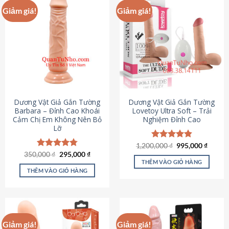
Giảm giá!
Giảm giá!
Dương Vật Giả Gắn Tường
Dương Vật Giả Gắn Tường
Barbara – Đỉnh Cao Khoái
Lovetoy Ultra Soft – Trải
Cảm Chị Em Không Nên Bỏ
Nghiệm Đỉnh Cao
Lỡ
Giá
Giá
1,200,000
Được xếp
₫
995,000
₫
gốc
hiện
Giá
Giá
hạng
4.82
350,000
Được xếp
₫
295,000
₫
là:
tại
gốc
hiện
5 sao
THÊM VÀO GIỎ HÀNG
hạng
4.79
1,200,000 ₫.
là:
là:
tại
5 sao
THÊM VÀO GIỎ HÀNG
995,00
350,000 ₫.
là:
295,000 ₫.
Giảm giá!
Giảm giá!