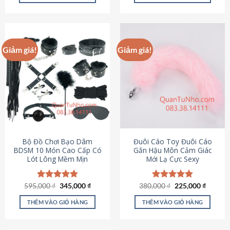
Sản
Sản
phẩm
phẩm
này
này
có
có
Giảm giá!
Giảm giá!
nhiều
nhiều
biến
biến
thể.
thể.
Các
Các
tùy
tùy
chọn
chọn
có
có
thể
thể
được
được
Bộ Đồ Chơi Bạo Dâm
Đuôi Cáo Toy Đuôi Cáo
chọn
chọn
BDSM 10 Món Cao Cấp Có
Gắn Hậu Môn Cảm Giác
Lót Lông Mềm Mịn
Mới Lạ Cực Sexy
trên
trên
trang
trang
sản
sản
Giá
Giá
Giá
Giá
595,000
Được xếp
₫
345,000
₫
380,000
Được xếp
₫
225,000
₫
phẩm
phẩm
gốc
hiện
gốc
hiện
hạng
4.88
hạng
4.88
là:
tại
là:
tại
5 sao
5 sao
THÊM VÀO GIỎ HÀNG
THÊM VÀO GIỎ HÀNG
595,000 ₫.
là:
380,000 ₫.
là:
345,000 ₫.
225,000