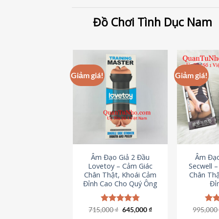
Đồ Chơi Tình Dục Nam
Giảm giá!
Giảm giá!
Âm Đạo Giả 2 Đầu
Âm Đạo
Lovetoy – Cảm Giác
Secwell 
Chân Thật, Khoái Cảm
Chân Thậ
Đỉnh Cao Cho Quý Ông
Đỉ
Giá
Giá
715,000
Được xếp
₫
645,000
₫
995,00
Đượ
gốc
hiện
hạng
4.79
hạn