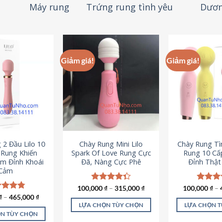
Máy rung
Trứng rung tình yêu
Dươn
Giảm giá!
Giảm giá!
 2 Đầu Lilo 10
Chày Rung Mini Lilo
Chày Rung Tìn
Rung Khiến
Spark Of Love Rung Cực
Rung 10 Cấ
m Đỉnh Khoái
Đã, Nàng Cực Phê
Đỉnh Thậ
Cảm
100,000
Được xếp
₫
–
315,000
₫
100,000
Được x
₫
–
hạng
4.33
hạng
4
c xếp
₫
–
465,000
₫
5 sao
5 sao
g
4.80
LỰA CHỌN TÙY CHỌN
LỰA CHỌN 
ao
N TÙY CHỌN
Sản
S