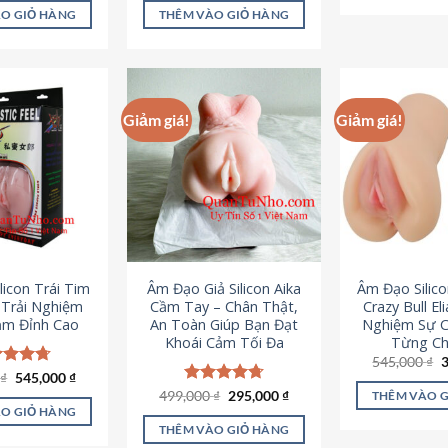
là:
tại
ao
5 sao
O GIỎ HÀNG
THÊM VÀO GIỎ HÀNG
995,000 ₫.
là:
645,000 ₫.
Giảm giá!
Giảm giá!
licon Trái Tim
Âm Đạo Giả Silicon Aika
Âm Đạo Silic
– Trải Nghiệm
Cầm Tay – Chân Thật,
Crazy Bull El
ảm Đỉnh Cao
An Toàn Giúp Bạn Đạt
Nghiệm Sự 
Khoái Cảm Tối Đa
Từng Chi
G
545,000
₫
g
Giá
Giá
0
c xếp
₫
545,000
₫
l
gốc
hiện
g
4.70
Giá
Giá
499,000
Được xếp
₫
295,000
₫
THÊM VÀO 
5
là:
tại
gốc
hiện
ao
hạng
4.75
O GIỎ HÀNG
750,000 ₫.
là:
là:
tại
5 sao
THÊM VÀO GIỎ HÀNG
545,000 ₫.
499,000 ₫.
là: