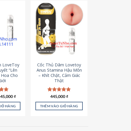
m LoveToy
Cốc Thủ Dâm Lovetoy
uyết “Lên
Anus Stamina Hậu Môn
g Hoa Cho
– Khít Chặt, Cảm Giác
iới
Thật
iá
Giá
ếp
445,000
₫
Được xếp
445,000
₫
ốc
hiện
.00
hạng
4.84
à:
tại
5 sao
GIỎ HÀNG
THÊM VÀO GIỎ HÀNG
50,000 ₫.
là:
445,000 ₫.