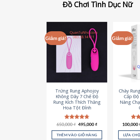
Đồ Chơi Tình Dục Nữ
Giảm giá!
Giảm giá!
Trứng Rung Aphojoy
Chày Rung
Không Dây 7 Chế Độ
Cấp Độ 
Rung Kích Thích Thăng
Nàng Chạ
Hoa Tột Đỉnh
Giá
Giá
650,000
Được xếp
₫
495,000
₫
100,000
Đượ
gốc
hiện
hạng
4.72
hạn
là:
tại
5 sao
5 s
THÊM VÀO GIỎ HÀNG
LỰA CHỌ
650,000 ₫.
là: