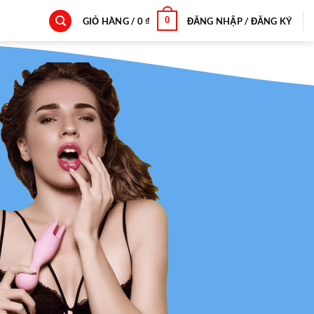
0
GIỎ HÀNG /
0
₫
ĐĂNG NHẬP / ĐĂNG KÝ