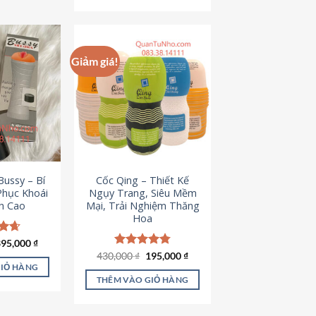
Giảm giá!
ussy – Bí
Cốc Qing – Thiết Kế
Phục Khoái
Ngụy Trang, Siêu Mềm
h Cao
Mại, Trải Nghiệm Thăng
Hoa
iá
Giá
ếp
395,000
₫
ốc
hiện
.64
Giá
Giá
430,000
Được xếp
₫
195,000
₫
à:
tại
gốc
hiện
hạng
4.78
GIỎ HÀNG
95,000 ₫.
là:
là:
tại
5 sao
THÊM VÀO GIỎ HÀNG
395,000 ₫.
430,000 ₫.
là:
195,000 ₫.