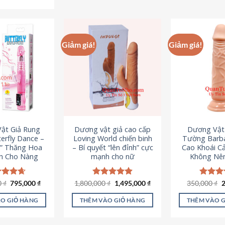
Sản
phẩm
p
phẩm
này
n
này
có
c
có
nhiều
n
Giảm giá!
Giảm giá!
nhiều
biến
b
biến
thể.
th
thể.
Các
C
Các
tùy
t
tùy
chọn
c
chọn
có
c
có
thể
t
ật Giả Rung
Dương vật giả cao cấp
Dương Vật
thể
được
đ
erfly Dance –
Loving World chiến binh
Tường Barba
được
chọn
c
t” Thăng Hoa
– Bí quyết “lên đỉnh” cực
Cao Khoái C
chọn
h Cho Nàng
mạnh cho nữ
Không Nê
trên
t
trên
trang
t
trang
sản
s
Giá
Giá
Giá
Giá
G
0
c xếp
₫
795,000
₫
1,800,000
Được xếp
₫
1,495,000
₫
350,000
Được x
₫
sản
gốc
hiện
gốc
hiện
g
g
4.65
hạng
4.89
hạng
4
phẩm
p
là:
tại
là:
tại
l
ao
5 sao
5 sao
phẩm
O GIỎ HÀNG
THÊM VÀO GIỎ HÀNG
THÊM VÀO 
1,095,000 ₫.
là:
1,800,000 ₫.
là:
3
795,000 ₫.
1,495,000 ₫.