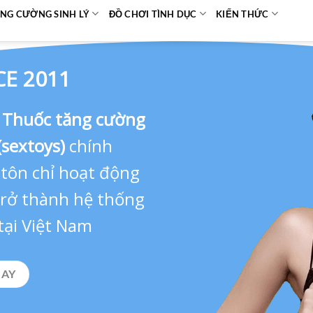
NG CƯỜNG SINH LÝ
ĐỒ CHƠI TÌNH DỤC
KIẾN THỨC
CE 2011
,
Thuốc tăng cường
(sextoys)
chính
 tôn chỉ hoạt động
 trở thành hệ thống
tại Việt Nam
GAY