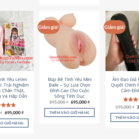
295,000 ₫.
Giảm giá!
Giảm giá!
ình Yêu Leten
Búp Bê Tình Yêu Mini
Âm Đạo Giả B
i: Trải Nghiệm
Baile – Sự Lựa Chọn
Quyết Chinh 
c Chân Thật,
Đỉnh Cao Cho Cuộc
Cảm Đỉn
 Và Hấp Dẫn
Sống Tình Dục
Giá
Giá
895,000
₫
695,000
₫
gốc
hiện
G
595,000
Được x
₫
là:
tại
g
hạng
4
Giá
Giá
0
c xếp
₫
695,000
₫
THÊM VÀO GIỎ HÀNG
895,000 ₫.
là:
l
gốc
hiện
5 sao
g
4.80
THÊM VÀO 
695,000 ₫.
5
là:
tại
ao
O GIỎ HÀNG
995,000 ₫.
là:
695,000 ₫.