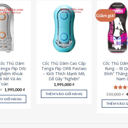
Giảm giá!
 Cốc Thủ Dâm
Cốc Thủ Dâm Cao Cấp
Cốc Thủ Dâ
enga Flip Orb
Tenga Flip ORB Pastaio
Rung – Bí Q
Nghiệm Khoái
– Kích Thích Mạnh Mẽ,
Đỉnh” Thăn
i Mẻ Và An
Dễ Gây “Nghiện”
Nam G
Toàn
1,995,000
₫
Giá
Giá
0
₫
1,995,000
₫
gốc
hiện
G
550,000
Được x
₫
THÊM VÀO GIỎ HÀNG
là:
tại
g
hạng
5
O GIỎ HÀNG
2,200,000 ₫.
là:
l
5 sao
THÊM VÀO 
1,995,000 ₫.
5