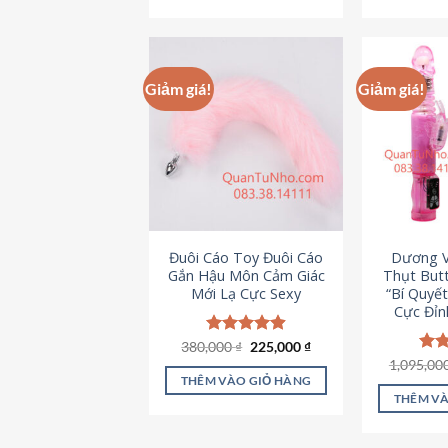
495,000 ₫.
Giảm giá!
Giảm giá!
Đuôi Cáo Toy Đuôi Cáo
Dương V
Gắn Hậu Môn Cảm Giác
Thụt Butt
Mới Lạ Cực Sexy
“Bí Quyế
Cực Đỉn
Giá
Giá
380,000
Được xếp
₫
225,000
₫
gốc
hiện
hạng
4.88
1,095,00
Đượ
là:
tại
5 sao
hạn
THÊM VÀO GIỎ HÀNG
380,000 ₫.
là:
5 s
THÊM VÀ
225,000 ₫.