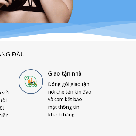
ÀNG ĐẦU
Giao tận nhà
Đóng gói giao tận
nơi che tên kín đáo
o với
và cam kết bảo
ười
mật thông tin
ệt
khách hàng
miễn