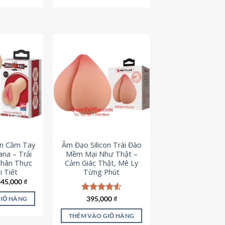
795,000 ₫.
545,000 ₫.
on Cầm Tay
Âm Đạo Silicon Trái Đào
iana – Trải
Mềm Mại Như Thật –
Chân Thực
Cảm Giác Thật, Mê Ly
 Tiết
Từng Phút
iá
Giá
345,000
₫
ốc
hiện
à:
tại
Được xếp
395,000
₫
GIỎ HÀNG
45,000 ₫.
là:
hạng
4.53
345,000 ₫.
5 sao
THÊM VÀO GIỎ HÀNG