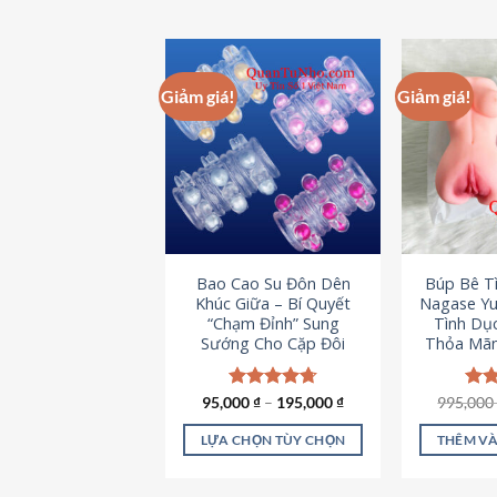
Giảm giá!
Giảm giá!
Bao Cao Su Đôn Dên
Búp Bê T
Khúc Giữa – Bí Quyết
Nagase Yu
“Chạm Đỉnh” Sung
Tình Dụ
Sướng Cho Cặp Đôi
Thỏa Mãn
95,000
Được xếp
₫
–
195,000
₫
995,00
Đượ
hạng
4.70
hạn
5 sao
5 s
LỰA CHỌN TÙY CHỌN
THÊM VÀ
Sản
phẩm