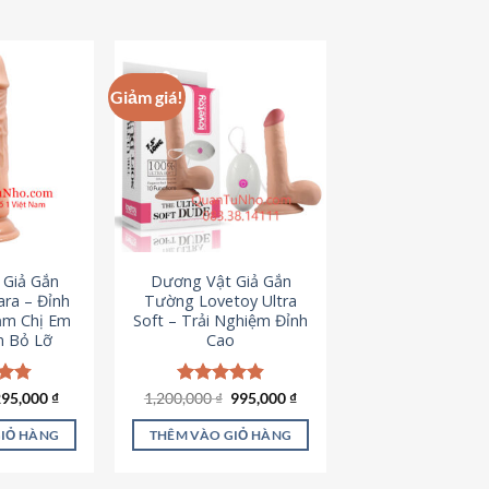
hẩm
ày
ó
hiều
Giảm giá!
iến
ể.
ác
ùy
họn
ó
hể
 Giả Gắn
Dương Vật Giả Gắn
ược
ra – Đỉnh
Tường Lovetoy Ultra
họn
ảm Chị Em
Soft – Trải Nghiệm Đỉnh
n Bỏ Lỡ
Cao
rên
rang
ản
iá
Giá
Giá
Giá
ếp
295,000
₫
1,200,000
Được xếp
₫
995,000
₫
ốc
hiện
gốc
hiện
.79
hạng
4.82
hẩm
à:
tại
là:
tại
5 sao
GIỎ HÀNG
THÊM VÀO GIỎ HÀNG
50,000 ₫.
là:
1,200,000 ₫.
là:
295,000 ₫.
995,000 ₫.