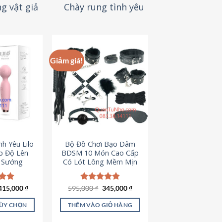
g vật giả
Chày rung tình yêu
Giảm giá!
h Yêu Lilo
Bộ Đồ Chơi Bạo Dâm
p Độ Lên
BDSM 10 Món Cao Cấp
t Sướng
Có Lót Lông Mềm Mịn
Giá
Giá
ếp
415,000
₫
595,000
Được xếp
₫
345,000
₫
gốc
hiện
.94
hạng
4.88
là:
tại
5 sao
TÙY CHỌN
THÊM VÀO GIỎ HÀNG
595,000 ₫.
là:
345,000 ₫.
ản