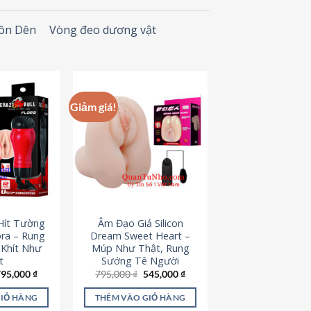
Đôn Dên
Vòng đeo dương vật
Giảm giá!
Hít Tường
Âm Đạo Giả Silicon
ora – Rung
Dream Sweet Heart –
 Khít Như
Múp Như Thật, Rung
t
Sướng Tê Người
iá
Giá
Giá
Giá
795,000
₫
795,000
₫
545,000
₫
ốc
hiện
gốc
hiện
à:
tại
là:
tại
GIỎ HÀNG
THÊM VÀO GIỎ HÀNG
95,000 ₫.
là:
795,000 ₫.
là: