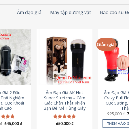
Âm đạo giả
Máy tập dương vật
Bao cao su 
Giảm giá!
 Giả 2 Đầu
Âm Đạo Giả AK Hot
Âm Đạo Giả 
– Trải Nghiệm
Super Stretchy – Cảm
Crazy Bull Fl
t, Cực Khoái
Giác Chân Thật Khiến
Cực Sướng,
nh Cao
Bạn Đê Mê Từng Giây
Thậ
G
995,000
₫
g
l
Giá
Giá
0
c xếp
₫
645,000
₫
Được xếp
650,000
₫
THÊM VÀO 
9
gốc
hiện
g
4.88
hạng
4.75