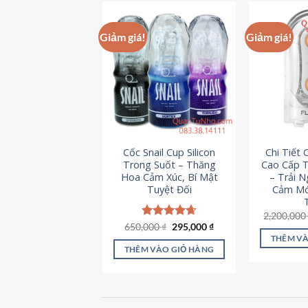
này
có
Giảm giá!
Giảm giá!
nhiều
biến
thể.
Các
tùy
chọn
có
Cốc Snail Cup Silicon
Chi Tiết
thể
Trong Suốt – Thăng
Cao Cấp T
được
Hoa Cảm Xúc, Bí Mật
– Trải 
chọn
Tuyệt Đối
Cảm Mớ
trên
2,200,00
trang
Giá
Giá
650,000
Được xếp
₫
295,000
₫
sản
gốc
hiện
hạng
4.69
THÊM VÀ
là:
tại
5 sao
phẩm
THÊM VÀO GIỎ HÀNG
650,000 ₫.
là:
295,000 ₫.