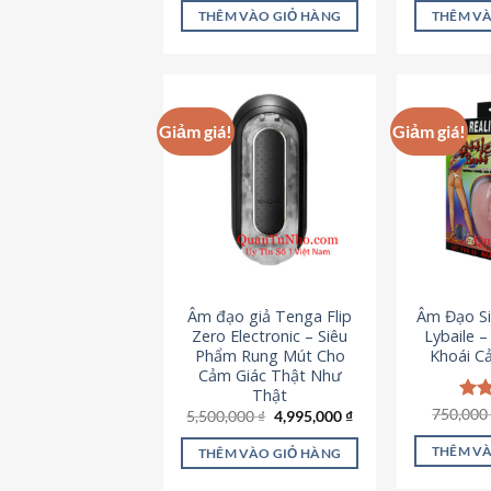
là:
tại
5 sao
5 s
THÊM VÀO GIỎ HÀNG
THÊM VÀ
715,000 ₫.
là:
645,000 ₫.
Giảm giá!
Giảm giá!
Âm đạo giả Tenga Flip
Âm Đạo Si
Zero Electronic – Siêu
Lybaile 
Phẩm Rung Mút Cho
Khoái C
Cảm Giác Thật Như
Thật
750,00
Đượ
Giá
Giá
5,500,000
₫
4,995,000
₫
gốc
hiện
hạn
là:
tại
5 s
THÊM VÀ
THÊM VÀO GIỎ HÀNG
5,500,000 ₫.
là:
4,995,000 ₫.