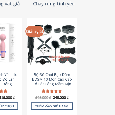
g vật giả
Chày rung tình yêu
Giảm giá!
h Yêu Lilo
Bộ Đồ Chơi Bạo Dâm
p Độ Lên
BDSM 10 Món Cao Cấp
t Sướng
Có Lót Lông Mềm Mịn
Giá
Giá
ếp
415,000
₫
595,000
Được xếp
₫
345,000
₫
gốc
hiện
.94
hạng
4.88
là:
tại
5 sao
TÙY CHỌN
THÊM VÀO GIỎ HÀNG
595,000 ₫.
là:
345,000 ₫.
ản