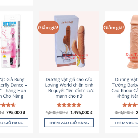
Sản
phẩm
p
phẩm
này
n
này
có
c
có
nhiều
n
Giảm giá!
Giảm giá!
nhiều
biến
b
biến
thể.
th
thể.
Các
C
Các
tùy
t
tùy
chọn
c
chọn
có
c
có
thể
t
ật Giả Rung
Dương vật giả cao cấp
Dương Vật
thể
được
đ
erfly Dance –
Loving World chiến binh
Tường Barba
được
chọn
c
t” Thăng Hoa
– Bí quyết “lên đỉnh” cực
Cao Khoái C
chọn
h Cho Nàng
mạnh cho nữ
Không Nê
trên
t
trên
trang
t
trang
sản
s
Giá
Giá
Giá
Giá
G
0
c xếp
₫
795,000
₫
1,800,000
Được xếp
₫
1,495,000
₫
350,000
Được x
₫
sản
gốc
hiện
gốc
hiện
g
g
4.65
hạng
4.89
hạng
4
phẩm
p
là:
tại
là:
tại
l
ao
5 sao
5 sao
phẩm
O GIỎ HÀNG
THÊM VÀO GIỎ HÀNG
THÊM VÀO 
1,095,000 ₫.
là:
1,800,000 ₫.
là:
3
795,000 ₫.
1,495,000 ₫.