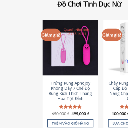
Đồ Chơi Tình Dục Nữ
Giảm giá!
Giảm giá!
Trứng Rung Aphojoy
Chày Rung
Không Dây 7 Chế Độ
Cấp Độ 
Rung Kích Thích Thăng
Nàng Chạ
Hoa Tột Đỉnh
Giá
Giá
650,000
Được xếp
₫
495,000
₫
100,000
Đượ
gốc
hiện
hạng
4.72
hạn
là:
tại
5 sao
5 s
THÊM VÀO GIỎ HÀNG
LỰA CHỌ
650,000 ₫.
là: