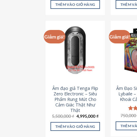
là:
tại
5 sao
5 s
THÊM VÀO GIỎ HÀNG
THÊM VÀ
715,000 ₫.
là:
645,000 ₫.
Giảm giá!
Giảm giá!
Âm đạo giả Tenga Flip
Âm Đạo Si
Zero Electronic – Siêu
Lybaile 
Phẩm Rung Mút Cho
Khoái C
Cảm Giác Thật Như
Thật
750,00
Đượ
Giá
Giá
5,500,000
₫
4,995,000
₫
gốc
hiện
hạn
là:
tại
5 s
THÊM VÀ
THÊM VÀO GIỎ HÀNG
5,500,000 ₫.
là:
4,995,000 ₫.