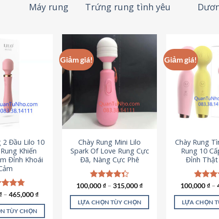
Máy rung
Trứng rung tình yêu
Dươn
Giảm giá!
Giảm giá!
 2 Đầu Lilo 10
Chày Rung Mini Lilo
Chày Rung Tìn
Rung Khiến
Spark Of Love Rung Cực
Rung 10 Cấ
m Đỉnh Khoái
Đã, Nàng Cực Phê
Đỉnh Thậ
Cảm
100,000
Được xếp
₫
–
315,000
₫
100,000
Được x
₫
–
hạng
4.33
hạng
4
c xếp
₫
–
465,000
₫
5 sao
5 sao
g
4.80
LỰA CHỌN TÙY CHỌN
LỰA CHỌN 
ao
N TÙY CHỌN
Sản
S