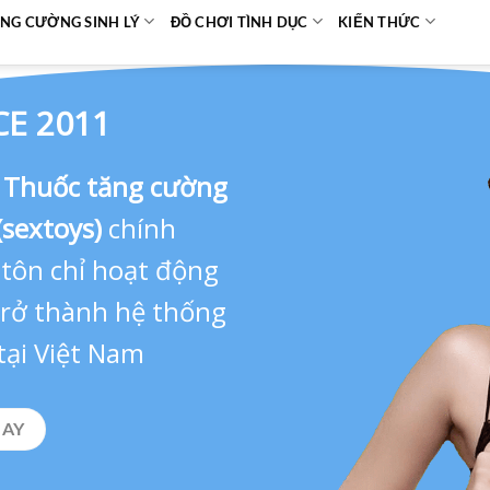
NG CƯỜNG SINH LÝ
ĐỒ CHƠI TÌNH DỤC
KIẾN THỨC
CE 2011
,
Thuốc tăng cường
(sextoys)
chính
 tôn chỉ hoạt động
 trở thành hệ thống
tại Việt Nam
GAY