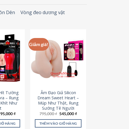
Đôn Dên
Vòng đeo dương vật
Giảm giá!
Hít Tường
Âm Đạo Giả Silicon
ora – Rung
Dream Sweet Heart –
 Khít Như
Múp Như Thật, Rung
t
Sướng Tê Người
iá
Giá
Giá
Giá
795,000
₫
795,000
₫
545,000
₫
ốc
hiện
gốc
hiện
à:
tại
là:
tại
GIỎ HÀNG
THÊM VÀO GIỎ HÀNG
95,000 ₫.
là:
795,000 ₫.
là: