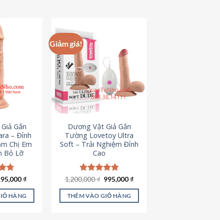
hẩm
ày
ó
hiều
Giảm giá!
iến
ể.
ác
ùy
họn
ó
hể
 Giả Gắn
Dương Vật Giả Gắn
ược
ra – Đỉnh
Tường Lovetoy Ultra
họn
ảm Chị Em
Soft – Trải Nghiệm Đỉnh
n Bỏ Lỡ
Cao
rên
rang
ản
iá
Giá
Giá
Giá
ếp
295,000
₫
1,200,000
Được xếp
₫
995,000
₫
ốc
hiện
gốc
hiện
.79
hạng
4.82
hẩm
à:
tại
là:
tại
5 sao
GIỎ HÀNG
THÊM VÀO GIỎ HÀNG
50,000 ₫.
là:
1,200,000 ₫.
là:
295,000 ₫.
995,000 ₫.