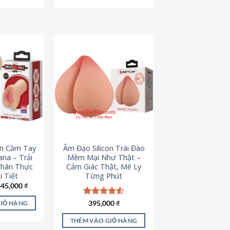
795,000 ₫.
545,000 ₫.
on Cầm Tay
Âm Đạo Silicon Trái Đào
iana – Trải
Mềm Mại Như Thật –
Chân Thực
Cảm Giác Thật, Mê Ly
 Tiết
Từng Phút
iá
Giá
345,000
₫
ốc
hiện
à:
tại
Được xếp
395,000
₫
GIỎ HÀNG
45,000 ₫.
là:
hạng
4.53
345,000 ₫.
5 sao
THÊM VÀO GIỎ HÀNG