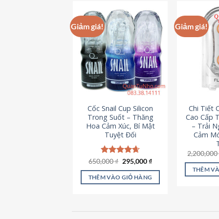
này
có
Giảm giá!
Giảm giá!
nhiều
biến
thể.
Các
tùy
chọn
có
Cốc Snail Cup Silicon
Chi Tiết
thể
Trong Suốt – Thăng
Cao Cấp T
được
Hoa Cảm Xúc, Bí Mật
– Trải 
chọn
Tuyệt Đối
Cảm Mớ
trên
2,200,00
trang
Giá
Giá
650,000
Được xếp
₫
295,000
₫
sản
gốc
hiện
hạng
4.69
THÊM VÀ
là:
tại
5 sao
phẩm
THÊM VÀO GIỎ HÀNG
650,000 ₫.
là:
295,000 ₫.