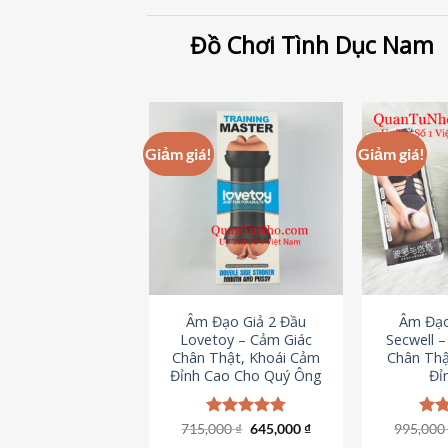
Đồ Chơi Tình Dục Nam
Giảm giá!
Giảm giá!
Âm Đạo Giả 2 Đầu
Âm Đạo
Lovetoy – Cảm Giác
Secwell 
Chân Thật, Khoái Cảm
Chân Thậ
Đỉnh Cao Cho Quý Ông
Đỉ
Giá
Giá
715,000
Được xếp
₫
645,000
₫
995,00
Đượ
gốc
hiện
hạng
4.79
hạn