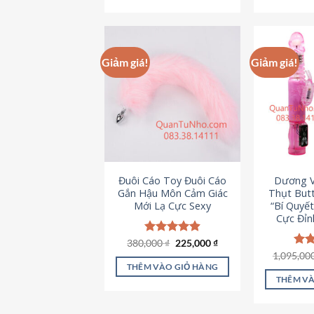
495,000 ₫.
Giảm giá!
Giảm giá!
Đuôi Cáo Toy Đuôi Cáo
Dương V
Gắn Hậu Môn Cảm Giác
Thụt Butt
Mới Lạ Cực Sexy
“Bí Quyế
Cực Đỉn
Giá
Giá
380,000
Được xếp
₫
225,000
₫
gốc
hiện
hạng
4.88
1,095,00
Đượ
là:
tại
5 sao
hạn
THÊM VÀO GIỎ HÀNG
380,000 ₫.
là:
5 s
THÊM VÀ
225,000 ₫.