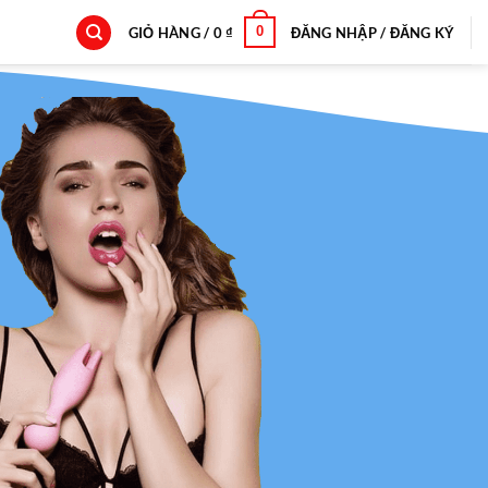
0
GIỎ HÀNG /
0
₫
ĐĂNG NHẬP / ĐĂNG KÝ