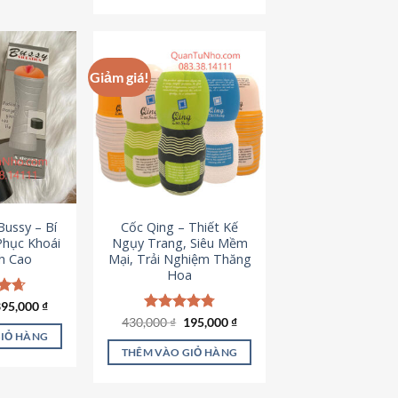
Giảm giá!
ussy – Bí
Cốc Qing – Thiết Kế
Phục Khoái
Ngụy Trang, Siêu Mềm
h Cao
Mại, Trải Nghiệm Thăng
Hoa
iá
Giá
ếp
395,000
₫
ốc
hiện
.64
Giá
Giá
430,000
Được xếp
₫
195,000
₫
à:
tại
gốc
hiện
hạng
4.78
GIỎ HÀNG
95,000 ₫.
là:
là:
tại
5 sao
THÊM VÀO GIỎ HÀNG
395,000 ₫.
430,000 ₫.
là:
195,000 ₫.