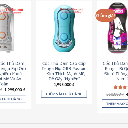
Giảm giá!
 Cốc Thủ Dâm
Cốc Thủ Dâm Cao Cấp
Cốc Thủ Dâ
enga Flip Orb
Tenga Flip ORB Pastaio
Rung – Bí Q
Nghiệm Khoái
– Kích Thích Mạnh Mẽ,
Đỉnh” Thăn
i Mẻ Và An
Dễ Gây “Nghiện”
Nam G
Toàn
1,995,000
₫
Giá
Giá
0
₫
1,995,000
₫
gốc
hiện
G
550,000
Được x
₫
THÊM VÀO GIỎ HÀNG
là:
tại
g
hạng
5
O GIỎ HÀNG
2,200,000 ₫.
là:
l
5 sao
THÊM VÀO 
1,995,000 ₫.
5