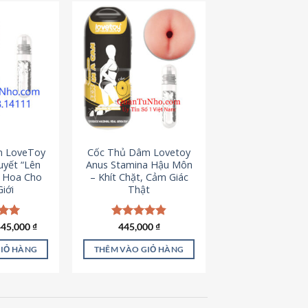
m LoveToy
Cốc Thủ Dâm Lovetoy
uyết “Lên
Anus Stamina Hậu Môn
g Hoa Cho
– Khít Chặt, Cảm Giác
iới
Thật
iá
Giá
ếp
445,000
₫
Được xếp
445,000
₫
ốc
hiện
.00
hạng
4.84
à:
tại
5 sao
GIỎ HÀNG
THÊM VÀO GIỎ HÀNG
50,000 ₫.
là:
445,000 ₫.