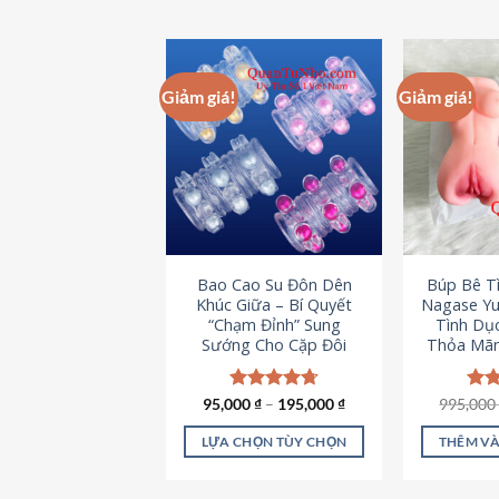
Giảm giá!
Giảm giá!
Bao Cao Su Đôn Dên
Búp Bê T
Khúc Giữa – Bí Quyết
Nagase Yu
“Chạm Đỉnh” Sung
Tình Dụ
Sướng Cho Cặp Đôi
Thỏa Mãn
95,000
Được xếp
₫
–
195,000
₫
995,00
Đượ
hạng
4.70
hạn
5 sao
5 s
LỰA CHỌN TÙY CHỌN
THÊM VÀ
Sản
phẩm