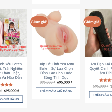
295,000 ₫.
Giảm giá!
Giảm giá!
ình Yêu Leten
Búp Bê Tình Yêu Mini
Âm Đạo Giả B
i: Trải Nghiệm
Baile – Sự Lựa Chọn
Quyết Chinh 
c Chân Thật,
Đỉnh Cao Cho Cuộc
Cảm Đỉn
 Và Hấp Dẫn
Sống Tình Dục
Giá
Giá
895,000
₫
695,000
₫
gốc
hiện
G
595,000
Được x
₫
là:
tại
g
hạng
4
Giá
Giá
0
c xếp
₫
695,000
₫
THÊM VÀO GIỎ HÀNG
895,000 ₫.
là:
l
gốc
hiện
5 sao
g
4.80
THÊM VÀO 
695,000 ₫.
5
là:
tại
ao
O GIỎ HÀNG
995,000 ₫.
là:
695,000 ₫.