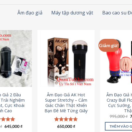
Âm đạo giả
Máy tập dương vật
Bao cao su 
Giảm giá!
 Giả 2 Đầu
Âm Đạo Giả AK Hot
Âm Đạo Giả 
– Trải Nghiệm
Super Stretchy – Cảm
Crazy Bull Fl
t, Cực Khoái
Giác Chân Thật Khiến
Cực Sướng,
nh Cao
Bạn Đê Mê Từng Giây
Thậ
G
995,000
₫
g
l
Giá
Giá
0
c xếp
₫
645,000
₫
Được xếp
650,000
₫
THÊM VÀO 
9
gốc
hiện
g
4.88
hạng
4.75