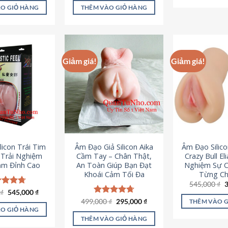
là:
tại
ao
5 sao
O GIỎ HÀNG
THÊM VÀO GIỎ HÀNG
995,000 ₫.
là:
645,000 ₫.
Giảm giá!
Giảm giá!
licon Trái Tim
Âm Đạo Giả Silicon Aika
Âm Đạo Silic
– Trải Nghiệm
Cầm Tay – Chân Thật,
Crazy Bull El
ảm Đỉnh Cao
An Toàn Giúp Bạn Đạt
Nghiệm Sự 
Khoái Cảm Tối Đa
Từng Chi
G
545,000
₫
g
Giá
Giá
0
c xếp
₫
545,000
₫
l
gốc
hiện
g
4.70
Giá
Giá
499,000
Được xếp
₫
295,000
₫
THÊM VÀO 
5
là:
tại
gốc
hiện
ao
hạng
4.75
O GIỎ HÀNG
750,000 ₫.
là:
là:
tại
5 sao
THÊM VÀO GIỎ HÀNG
545,000 ₫.
499,000 ₫.
là: