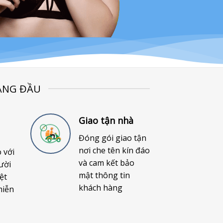
ÀNG ĐẦU
Giao tận nhà
Đóng gói giao tận
nơi che tên kín đáo
o với
và cam kết bảo
ười
mật thông tin
ệt
khách hàng
miễn