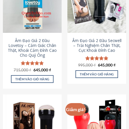
Âm Đạo Giả 2 Đầu
Âm Đạo Giả 2 Đầu Secwell
Lovetoy – Cảm Giác Chân
– Trải Nghiệm Chân Thật,
Thật, Khoái Cảm Đỉnh Cao
Cực Khoái Đỉnh Cao
Cho Quý Ông
Giá
Giá
995,000
Được xếp
₫
645,000
₫
gốc
hiện
Giá
Giá
hạng
4.88
715,000
Được xếp
₫
645,000
₫
là:
tại
gốc
hiện
5 sao
THÊM VÀO GIỎ HÀNG
hạng
4.79
995,000 ₫.
là:
là:
tại
5 sao
THÊM VÀO GIỎ HÀNG
645,000
715,000 ₫.
là:
645,000 ₫.
Giảm giá!