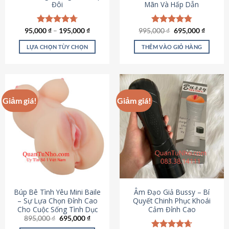
Đôi
Mãn Và Hấp Dẫn
Giá
Giá
95,000
Được xếp
₫
–
195,000
₫
995,000
Được xếp
₫
695,000
₫
gốc
hiện
hạng
4.70
hạng
4.80
là:
tại
5 sao
5 sao
LỰA CHỌN TÙY CHỌN
THÊM VÀO GIỎ HÀNG
995,000 ₫.
là:
695,000
Sản
phẩm
này
có
Giảm giá!
Giảm giá!
nhiều
biến
thể.
Các
tùy
chọn
có
thể
được
Búp Bê Tình Yêu Mini Baile
Âm Đạo Giả Bussy – Bí
chọn
– Sự Lựa Chọn Đỉnh Cao
Quyết Chinh Phục Khoái
Cho Cuộc Sống Tình Dục
Cảm Đỉnh Cao
trên
Giá
Giá
895,000
₫
695,000
₫
trang
gốc
hiện