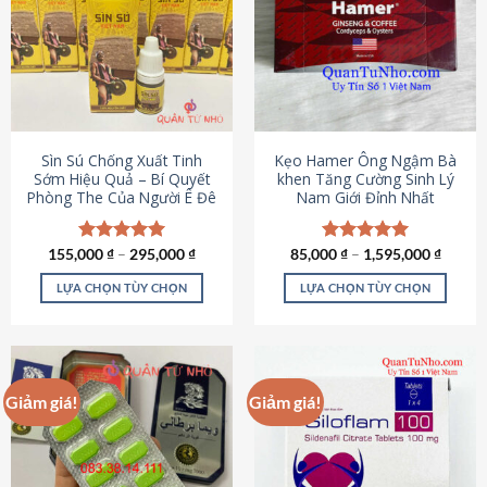
thể.
Các
tùy
chọn
có
thể
được
Sìn Sú Chống Xuất Tinh
Kẹo Hamer Ông Ngậm Bà
chọn
Sớm Hiệu Quả – Bí Quyết
khen Tăng Cường Sinh Lý
Phòng The Của Người Ê Đê
Nam Giới Đỉnh Nhất
trên
trang
sản
155,000
Được xếp
₫
–
295,000
₫
85,000
Được xếp
₫
–
1,595,000
₫
phẩm
hạng
4.95
hạng
5.00
5 sao
5 sao
LỰA CHỌN TÙY CHỌN
LỰA CHỌN TÙY CHỌN
Sản
Sản
phẩm
phẩm
này
này
có
có
Giảm giá!
Giảm giá!
nhiều
nhiều
biến
biến
thể.
thể.
Các
Các