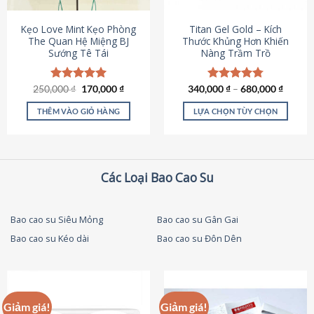
thể
được
Kẹo Love Mint Kẹo Phòng
Titan Gel Gold – Kích
chọn
The Quan Hệ Miệng BJ
Thước Khủng Hơn Khiến
Sướng Tê Tái
Nàng Trầm Trồ
trên
trang
sản
Giá
Giá
250,000
Được xếp
₫
170,000
₫
340,000
Được xếp
₫
–
680,000
₫
phẩm
gốc
hiện
hạng
5.00
hạng
4.79
là:
tại
5 sao
5 sao
THÊM VÀO GIỎ HÀNG
LỰA CHỌN TÙY CHỌN
250,000 ₫.
là:
170,000 ₫.
Sản
phẩm
này
có
Các Loại Bao Cao Su
nhiều
biến
thể.
Bao cao su Siêu Mỏng
Bao cao su Gân Gai
Các
Bao cao su Kéo dài
Bao cao su Đôn Dên
tùy
chọn
có
thể
được
Giảm giá!
Giảm giá!