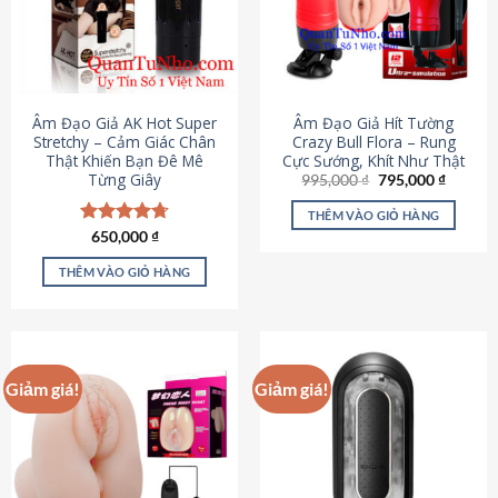
Âm Đạo Giả AK Hot Super
Âm Đạo Giả Hít Tường
Stretchy – Cảm Giác Chân
Crazy Bull Flora – Rung
Thật Khiến Bạn Đê Mê
Cực Sướng, Khít Như Thật
Từng Giây
Giá
Giá
995,000
₫
795,000
₫
gốc
hiện
là:
tại
THÊM VÀO GIỎ HÀNG
995,000 ₫.
là:
Được xếp
650,000
₫
795,000
hạng
4.75
5 sao
THÊM VÀO GIỎ HÀNG
Giảm giá!
Giảm giá!