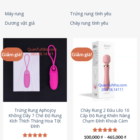
Máy rung
Trứng rung tình yêu
Dương vật giả
Chày rung tình yêu
Giảm giá!
Giảm giá!
Trứng Rung Aphojoy
Chày Rung 2 Đầu Lilo 10
Không Dây 7 Chế Độ Rung
Cấp Độ Rung Khiến Nàng
Kích Thích Thăng Hoa Tột
Chạm Đỉnh Khoái Cảm
Đỉnh
100,000
Được xếp
₫
–
465,000
₫