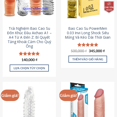
Trải Nghiệm Bao Cao Su
Bao Cao Su PowerMen
Đôn Khúc Đầu Aichao A1 –
0.03 Invi Long Shock Siêu
A4 Từ A Đến Z: Bí Quyết
Mỏng Và Kéo Dài Thời Gian
Tăng Khoái Cảm Cho Quý
Ông
Giá
Giá
500,000
Được xếp
₫
345,000
₫
gốc
hiện
hạng
4.85
là:
tại
5 sao
THÊM VÀO GIỎ HÀNG
Được xếp
140,000
₫
500,000 ₫.
là:
hạng
4.88
345,000
5 sao
LỰA CHỌN TÙY CHỌN
Sản
phẩm
này
có
Giảm giá!
Giảm giá!
nhiều
biến
thể.
Các