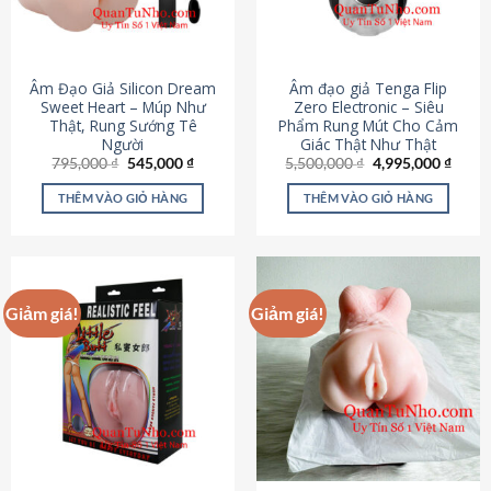
Âm Đạo Giả Silicon Dream
Âm đạo giả Tenga Flip
Sweet Heart – Múp Như
Zero Electronic – Siêu
Thật, Rung Sướng Tê
Phẩm Rung Mút Cho Cảm
Người
Giác Thật Như Thật
Giá
Giá
Giá
Giá
795,000
₫
545,000
₫
5,500,000
₫
4,995,000
₫
gốc
hiện
gốc
hiện
là:
tại
là:
tại
THÊM VÀO GIỎ HÀNG
THÊM VÀO GIỎ HÀNG
795,000 ₫.
là:
5,500,000 ₫.
là:
545,000 ₫.
4,995
Giảm giá!
Giảm giá!