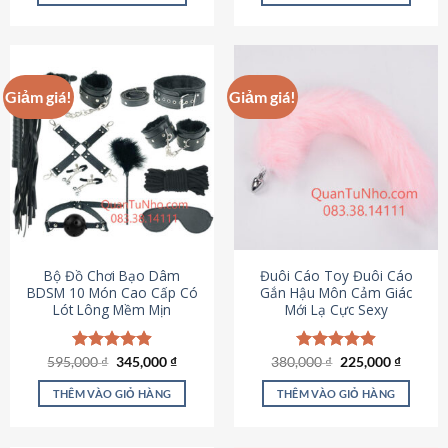
Sản
Sản
phẩm
phẩm
này
này
có
có
Giảm giá!
Giảm giá!
nhiều
nhiều
biến
biến
thể.
thể.
Các
Các
tùy
tùy
chọn
chọn
có
có
thể
thể
được
được
Bộ Đồ Chơi Bạo Dâm
Đuôi Cáo Toy Đuôi Cáo
chọn
chọn
BDSM 10 Món Cao Cấp Có
Gắn Hậu Môn Cảm Giác
Lót Lông Mềm Mịn
Mới Lạ Cực Sexy
trên
trên
trang
trang
sản
sản
Giá
Giá
Giá
Giá
595,000
Được xếp
₫
345,000
₫
380,000
Được xếp
₫
225,000
₫
phẩm
phẩm
gốc
hiện
gốc
hiện
hạng
4.88
hạng
4.88
là:
tại
là:
tại
5 sao
5 sao
THÊM VÀO GIỎ HÀNG
THÊM VÀO GIỎ HÀNG
595,000 ₫.
là:
380,000 ₫.
là:
345,000 ₫.
225,000