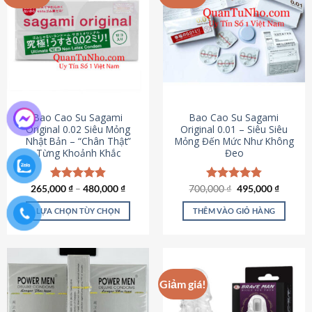
chọn
trên
trang
sản
phẩm
Bao Cao Su Sagami
Bao Cao Su Sagami
Original 0.02 Siêu Mỏng
Original 0.01 – Siêu Siêu
Nhật Bản – “Chân Thật”
Mỏng Đến Mức Như Không
Từng Khoảnh Khắc
Đeo
Giá
Giá
265,000
Được xếp
₫
–
480,000
₫
700,000
Được xếp
₫
495,000
₫
gốc
hiện
hạng
4.87
hạng
4.83
là:
tại
5 sao
5 sao
LỰA CHỌN TÙY CHỌN
THÊM VÀO GIỎ HÀNG
700,000 ₫.
là:
495,000
Sản
phẩm
này
có
Giảm giá!
nhiều
biến