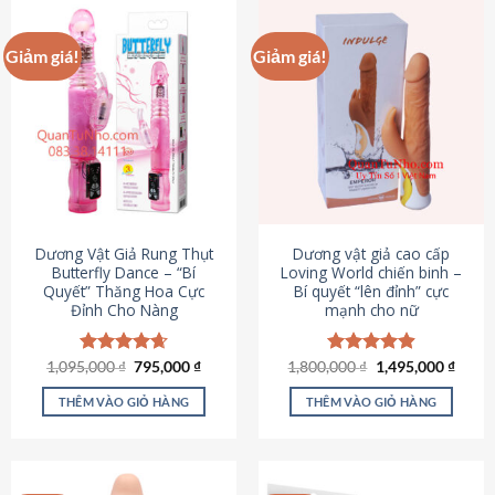
Giảm giá!
Giảm giá!
Dương Vật Giả Rung Thụt
Dương vật giả cao cấp
Butterfly Dance – “Bí
Loving World chiến binh –
Quyết” Thăng Hoa Cực
Bí quyết “lên đỉnh” cực
Đỉnh Cho Nàng
mạnh cho nữ
Giá
Giá
Giá
Giá
1,095,000
Được xếp
₫
795,000
₫
1,800,000
Được xếp
₫
1,495,000
₫
gốc
hiện
gốc
hiện
hạng
4.65
hạng
4.89
là:
tại
là:
tại
5 sao
5 sao
THÊM VÀO GIỎ HÀNG
THÊM VÀO GIỎ HÀNG
1,095,000 ₫.
là:
1,800,000 ₫.
là:
795,000 ₫.
1,495