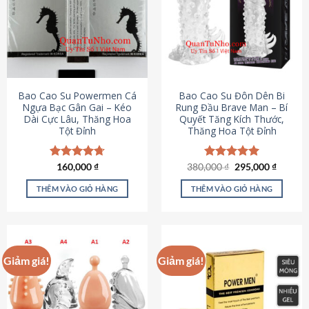
thể.
Các
tùy
chọn
có
thể
được
Bao Cao Su Powermen Cá
Bao Cao Su Đôn Dên Bi
chọn
Ngựa Bạc Gân Gai – Kéo
Rung Đầu Brave Man – Bí
Dài Cực Lâu, Thăng Hoa
Quyết Tăng Kích Thước,
trên
Tột Đỉnh
Thăng Hoa Tột Đỉnh
trang
sản
phẩm
Giá
Giá
Được xếp
160,000
₫
380,000
Được xếp
₫
295,000
₫
gốc
hiện
hạng
4.73
hạng
5.00
là:
tại
5 sao
5 sao
THÊM VÀO GIỎ HÀNG
THÊM VÀO GIỎ HÀNG
380,000 ₫.
là:
295,000
Giảm giá!
Giảm giá!