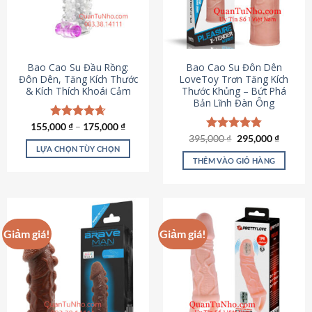
tùy
chọn
có
thể
được
Bao Cao Su Đầu Rồng:
Bao Cao Su Đôn Dên
chọn
Đôn Dên, Tăng Kích Thước
LoveToy Trơn Tăng Kích
& Kích Thích Khoái Cảm
Thước Khủng – Bứt Phá
trên
Bản Lĩnh Đàn Ông
trang
sản
155,000
Được xếp
₫
–
175,000
₫
phẩm
hạng
4.69
Giá
Giá
395,000
Được xếp
₫
295,000
₫
gốc
hiện
5 sao
LỰA CHỌN TÙY CHỌN
hạng
4.82
là:
tại
5 sao
THÊM VÀO GIỎ HÀNG
Sản
395,000 ₫.
là:
295,000
phẩm
này
có
nhiều
Giảm giá!
Giảm giá!
biến
thể.
Các
tùy
chọn
có