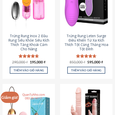
Trứng Rung Inox 2 Đầu
Trứng Rung Leten Surge
Rung Siêu Khỏe Siêu Kích
Điều Khiển Từ Xa Kích
Thích Tăng Khoái Cảm
Thích Tột Cùng Thăng Hoa
Cho Nàng
Tột Đỉnh
Giá
Giá
Giá
Giá
290,000
Được xếp
₫
195,000
₫
850,000
Được xếp
₫
595,000
₫
gốc
hiện
gốc
hiện
hạng
4.64
hạng
4.69
là:
tại
là:
tại
5 sao
5 sao
THÊM VÀO GIỎ HÀNG
THÊM VÀO GIỎ HÀNG
290,000 ₫.
là:
850,000 ₫.
là:
195,000 ₫.
595,000
Giảm giá!