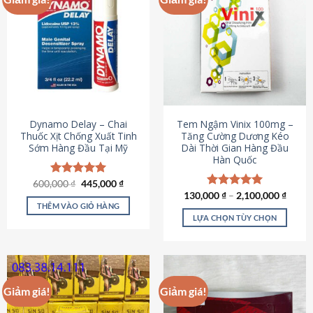
Dynamo Delay – Chai
Tem Ngậm Vinix 100mg –
Thuốc Xịt Chống Xuất Tinh
Tăng Cường Dương Kéo
Sớm Hàng Đầu Tại Mỹ
Dài Thời Gian Hàng Đầu
Hàn Quốc
Giá
Giá
600,000
Được xếp
₫
445,000
₫
gốc
hiện
hạng
5.00
130,000
Được xếp
₫
–
2,100,000
₫
là:
tại
5 sao
THÊM VÀO GIỎ HÀNG
hạng
5.00
600,000 ₫.
là:
5 sao
LỰA CHỌN TÙY CHỌN
445,000 ₫.
Sản
phẩm
này
có
Giảm giá!
Giảm giá!
nhiều
biến