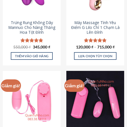
Trứng Rung Không Dây
Máy Massage Tình Yêu
Mannuo Cho Nàng Thăng
Điểm G Lilo Chỉ 1 Chạm Là
Hoa Tột Đỉnh
Lên Đỉnh
Giá
Giá
550,000
Được xếp
₫
345,000
₫
120,000
Được xếp
₫
–
715,000
₫
gốc
hiện
hạng
4.81
hạng
4.85
là:
tại
5 sao
5 sao
THÊM VÀO GIỎ HÀNG
LỰA CHỌN TÙY CHỌN
550,000 ₫.
là:
345,000 ₫.
Sản
phẩm
này
có
Giảm giá!
Giảm giá!
nhiều
biến
thể.
Các
tùy
chọn
có