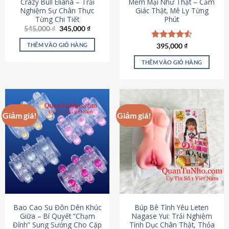
Crazy Bull Eliana – Trải
Mềm Mại Như Thật – Cảm
Nghiệm Sự Chân Thực
Giác Thật, Mê Ly Từng
Từng Chi Tiết
Phút
Giá
Giá
545,000
₫
345,000
₫
gốc
hiện
là:
tại
THÊM VÀO GIỎ HÀNG
Được xếp
395,000
₫
545,000 ₫.
là:
hạng
4.53
345,000 ₫.
5 sao
THÊM VÀO GIỎ HÀNG
Giảm giá!
Giảm giá!
Bao Cao Su Đôn Dên Khúc
Búp Bê Tình Yêu Leten
Giữa – Bí Quyết “Chạm
Nagase Yui: Trải Nghiệm
Đỉnh” Sung Sướng Cho Cặp
Tình Dục Chân Thật, Thỏa