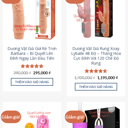
Dương Vật Giả Giá Rẻ Trơn
Dương Vật Giả Rung Xoay
Barbara – Bí Quyết Lên
Lybaile 48 Độ – Thăng Hoa
Đỉnh Ngay Lần Đầu Tiên
Cực Đỉnh Với 120 Chế Độ
Rung
Giá
Giá
390,000
Được xếp
₫
295,000
₫
gốc
hiện
hạng
4.90
Giá
Giá
1,400,000
Được xếp
₫
1,195,000
₫
là:
tại
gốc
hiện
5 sao
THÊM VÀO GIỎ HÀNG
hạng
4.62
390,000 ₫.
là:
là:
tại
5 sao
THÊM VÀO GIỎ HÀNG
295,000 ₫.
1,400,000 ₫.
là:
1,195
Giảm giá!
Giảm giá!