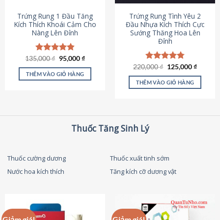
thể
được
Trứng Rung 1 Đầu Tăng
Trứng Rung Tình Yêu 2
chọn
Kích Thích Khoái Cảm Cho
Đầu Nhựa Kích Thích Cực
Nàng Lên Đỉnh
Sướng Thăng Hoa Lên
trên
Đỉnh
trang
sản
Giá
Giá
135,000
Được xếp
₫
95,000
₫
phẩm
gốc
hiện
hạng
4.87
Giá
Giá
220,000
Được xếp
₫
125,000
₫
là:
tại
gốc
hiện
5 sao
THÊM VÀO GIỎ HÀNG
hạng
4.79
135,000 ₫.
là:
là:
tại
5 sao
THÊM VÀO GIỎ HÀNG
95,000 ₫.
220,000 ₫.
là:
125,000
Thuốc Tăng Sinh Lý
Thuốc cường dương
Thuốc xuất tinh sớm
Nước hoa kích thích
Tăng kích cỡ dương vật
Giảm giá!
Giảm giá!