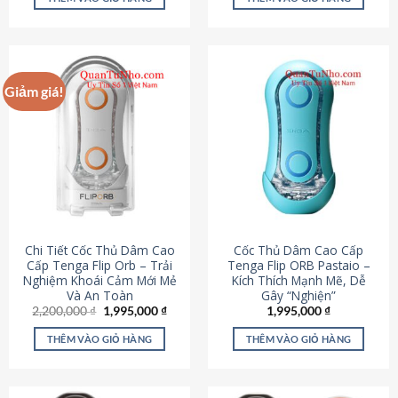
430,000 ₫.
là:
650,000 ₫.
là:
195,000 ₫.
295,000
Giảm giá!
Chi Tiết Cốc Thủ Dâm Cao
Cốc Thủ Dâm Cao Cấp
Cấp Tenga Flip Orb – Trải
Tenga Flip ORB Pastaio –
Nghiệm Khoái Cảm Mới Mẻ
Kích Thích Mạnh Mẽ, Dễ
Và An Toàn
Gây “Nghiện”
Giá
Giá
2,200,000
₫
1,995,000
₫
1,995,000
₫
gốc
hiện
là:
tại
THÊM VÀO GIỎ HÀNG
THÊM VÀO GIỎ HÀNG
2,200,000 ₫.
là:
1,995,000 ₫.