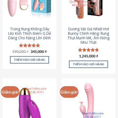
Trứng Rung Không Dây
Dương Vật Giả Nhiệt Hot
Lilo Kích Thích Điểm G Dễ
Bunny Chính Hãng: Rung
Dàng Cho Nàng Lên Đỉnh
Thụt Mạnh Mẽ, Ấm Nóng
Như Thật
Giá
Giá
590,000
Được xếp
₫
345,000
₫
gốc
hiện
hạng
4.79
Được xếp
1,245,000
₫
là:
tại
5 sao
THÊM VÀO GIỎ HÀNG
hạng
4.73
590,000 ₫.
là:
5 sao
THÊM VÀO GIỎ HÀNG
345,000 ₫.
Giảm giá!
Giảm giá!