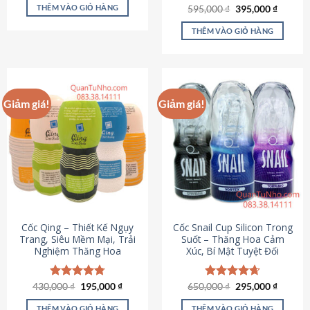
sản
là:
tại
THÊM VÀO GIỎ HÀNG
Giá
Giá
595,000
Được xếp
₫
395,000
₫
895,000 ₫.
là:
phẩm
gốc
hiện
hạng
4.64
695,000 ₫.
là:
tại
5 sao
THÊM VÀO GIỎ HÀNG
595,000 ₫.
là:
395,000
Giảm giá!
Giảm giá!
Cốc Qing – Thiết Kế Ngụy
Cốc Snail Cup Silicon Trong
Trang, Siêu Mềm Mại, Trải
Suốt – Thăng Hoa Cảm
Nghiệm Thăng Hoa
Xúc, Bí Mật Tuyệt Đối
Giá
Giá
Giá
Giá
430,000
Được xếp
₫
195,000
₫
650,000
Được xếp
₫
295,000
₫
gốc
hiện
gốc
hiện
hạng
4.78
hạng
4.69
là:
tại
là:
tại
5 sao
5 sao
THÊM VÀO GIỎ HÀNG
THÊM VÀO GIỎ HÀNG