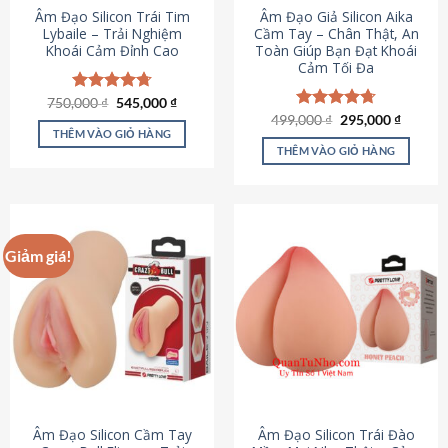
Âm Đạo Silicon Trái Tim
Âm Đạo Giả Silicon Aika
Lybaile – Trải Nghiệm
Cầm Tay – Chân Thật, An
Khoái Cảm Đỉnh Cao
Toàn Giúp Bạn Đạt Khoái
Cảm Tối Đa
Giá
Giá
750,000
Được xếp
₫
545,000
₫
gốc
hiện
hạng
4.70
Giá
Giá
499,000
Được xếp
₫
295,000
₫
là:
tại
gốc
hiện
5 sao
THÊM VÀO GIỎ HÀNG
hạng
4.75
750,000 ₫.
là:
là:
tại
5 sao
THÊM VÀO GIỎ HÀNG
545,000 ₫.
499,000 ₫.
là:
295,000
Giảm giá!
Âm Đạo Silicon Cầm Tay
Âm Đạo Silicon Trái Đào