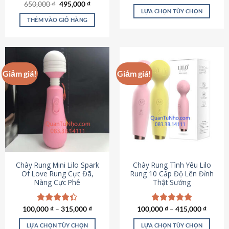
Giá
Giá
hạng
4.80
650,000
Được xếp
₫
495,000
₫
gốc
hiện
5 sao
LỰA CHỌN TÙY CHỌN
hạng
4.72
là:
tại
5 sao
THÊM VÀO GIỎ HÀNG
Sản
650,000 ₫.
là:
495,000 ₫.
phẩm
này
có
nhiều
Giảm giá!
Giảm giá!
biến
thể.
Các
tùy
chọn
có
thể
được
chọn
Chày Rung Mini Lilo Spark
Chày Rung Tình Yêu Lilo
Of Love Rung Cực Đã,
Rung 10 Cấp Độ Lên Đỉnh
trên
Nàng Cực Phê
Thật Sướng
trang
sản
phẩm
100,000
Được xếp
₫
–
315,000
₫
100,000
Được xếp
₫
–
415,000
₫
hạng
4.33
hạng
4.94
5 sao
5 sao
LỰA CHỌN TÙY CHỌN
LỰA CHỌN TÙY CHỌN