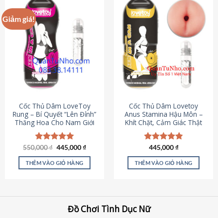
Giảm giá!
Cốc Thủ Dâm LoveToy
Cốc Thủ Dâm Lovetoy
Rung – Bí Quyết “Lên Đỉnh”
Anus Stamina Hậu Môn –
Thăng Hoa Cho Nam Giới
Khít Chặt, Cảm Giác Thật
Giá
Giá
550,000
Được xếp
₫
445,000
₫
Được xếp
445,000
₫
gốc
hiện
hạng
5.00
hạng
4.84
là:
tại
5 sao
5 sao
THÊM VÀO GIỎ HÀNG
THÊM VÀO GIỎ HÀNG
550,000 ₫.
là:
445,000 ₫.
Đồ Chơi Tình Dục Nữ