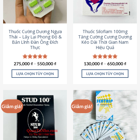
tùy
tùy
chọn
chọn
có
có
thể
thể
được
được
Thuốc Cường Dương Ngựa
Thuốc Siloflam 100mg
chọn
chọn
Thái – Lấy Lại Phong Độ &
Tăng Cường Cương Dương
Bản Lĩnh Đàn Ông Đích
Kéo Dài Thời Gian Nam
trên
trên
Thực
Hiệu Quả
trang
trang
sản
sản
phẩm
phẩm
275,000
Được xếp
₫
–
550,000
₫
130,000
Được xếp
₫
–
650,000
₫
hạng
4.87
hạng
5.00
5 sao
5 sao
LỰA CHỌN TÙY CHỌN
LỰA CHỌN TÙY CHỌN
Sản
Sản
phẩm
phẩm
này
này
có
có
Giảm giá!
Giảm giá!
nhiều
nhiều
biến
biến
thể.
thể.
Các
Các
tùy
tùy
chọn
chọn