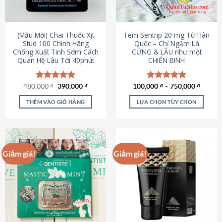
có
có
thể
thể
được
được
(Mẫu Mới) Chai Thuốc Xịt
Tem Sentrip 20 mg Từ Hàn
chọn
chọn
Stud 100 Chính Hãng
Quốc – Chỉ Ngậm Là
Chống Xuất Tinh Sớm Cách
CỨNG & LÂU như một
trên
trên
Quan Hệ Lâu Tới 40phút
CHIẾN BINH
trang
trang
sản
sản
phẩm
phẩm
Giá
Giá
480,000
Được xếp
₫
390,000
₫
100,000
Được xếp
₫
–
750,000
₫
gốc
hiện
hạng
5.00
hạng
5.00
là:
tại
5 sao
5 sao
THÊM VÀO GIỎ HÀNG
LỰA CHỌN TÙY CHỌN
480,000 ₫.
là:
390,000 ₫.
Sản
phẩm
này
có
Giảm giá!
Giảm giá!
nhiều
biến
thể.
Các
tùy
chọn
có