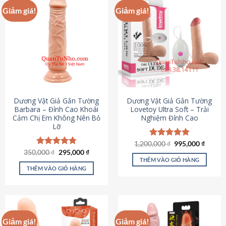
Giảm giá!
Giảm giá!
Dương Vật Giả Gắn Tường
Dương Vật Giả Gắn Tường
Barbara – Đỉnh Cao Khoái
Lovetoy Ultra Soft – Trải
Cảm Chị Em Không Nên Bỏ
Nghiệm Đỉnh Cao
Lỡ
Giá
Giá
1,200,000
Được xếp
₫
995,000
₫
gốc
hiện
Giá
Giá
hạng
4.82
350,000
Được xếp
₫
295,000
₫
là:
tại
gốc
hiện
5 sao
THÊM VÀO GIỎ HÀNG
hạng
4.79
1,200,000 ₫.
là:
là:
tại
5 sao
THÊM VÀO GIỎ HÀNG
995,00
350,000 ₫.
là:
295,000 ₫.
Giảm giá!
Giảm giá!