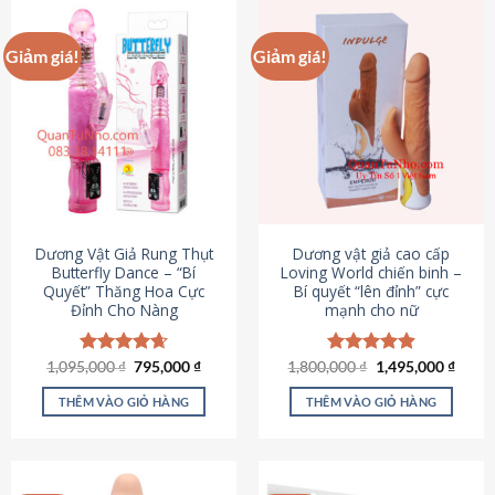
Giảm giá!
Giảm giá!
Dương Vật Giả Rung Thụt
Dương vật giả cao cấp
Butterfly Dance – “Bí
Loving World chiến binh –
Quyết” Thăng Hoa Cực
Bí quyết “lên đỉnh” cực
Đỉnh Cho Nàng
mạnh cho nữ
Giá
Giá
Giá
Giá
1,095,000
Được xếp
₫
795,000
₫
1,800,000
Được xếp
₫
1,495,000
₫
gốc
hiện
gốc
hiện
hạng
4.65
hạng
4.89
là:
tại
là:
tại
5 sao
5 sao
THÊM VÀO GIỎ HÀNG
THÊM VÀO GIỎ HÀNG
1,095,000 ₫.
là:
1,800,000 ₫.
là:
795,000 ₫.
1,495