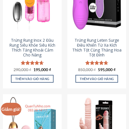
Trứng Rung Inox 2 Đầu
Trứng Rung Leten Surge
Rung Siêu Khỏe Siêu Kích
Điều Khiển Từ Xa Kích
Thích Tăng Khoái Cảm
Thích Tột Cùng Thăng Hoa
Cho Nàng
Tột Đỉnh
Giá
Giá
Giá
Giá
290,000
Được xếp
₫
195,000
₫
850,000
Được xếp
₫
595,000
₫
gốc
hiện
gốc
hiện
hạng
4.64
hạng
4.69
là:
tại
là:
tại
5 sao
5 sao
THÊM VÀO GIỎ HÀNG
THÊM VÀO GIỎ HÀNG
290,000 ₫.
là:
850,000 ₫.
là:
195,000 ₫.
595,000
Giảm giá!