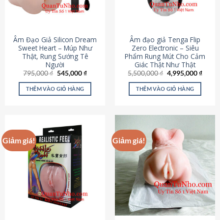
Âm Đạo Giả Silicon Dream
Âm đạo giả Tenga Flip
Sweet Heart – Múp Như
Zero Electronic – Siêu
Thật, Rung Sướng Tê
Phẩm Rung Mút Cho Cảm
Người
Giác Thật Như Thật
Giá
Giá
Giá
Giá
795,000
₫
545,000
₫
5,500,000
₫
4,995,000
₫
gốc
hiện
gốc
hiện
là:
tại
là:
tại
THÊM VÀO GIỎ HÀNG
THÊM VÀO GIỎ HÀNG
795,000 ₫.
là:
5,500,000 ₫.
là:
545,000 ₫.
4,995
Giảm giá!
Giảm giá!