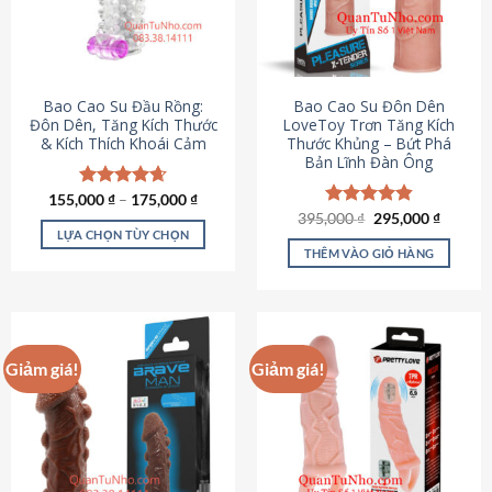
tùy
chọn
có
thể
được
Bao Cao Su Đầu Rồng:
Bao Cao Su Đôn Dên
chọn
Đôn Dên, Tăng Kích Thước
LoveToy Trơn Tăng Kích
& Kích Thích Khoái Cảm
Thước Khủng – Bứt Phá
trên
Bản Lĩnh Đàn Ông
trang
sản
155,000
Được xếp
₫
–
175,000
₫
phẩm
hạng
4.69
Giá
Giá
395,000
Được xếp
₫
295,000
₫
gốc
hiện
5 sao
LỰA CHỌN TÙY CHỌN
hạng
4.82
là:
tại
5 sao
THÊM VÀO GIỎ HÀNG
Sản
395,000 ₫.
là:
295,000
phẩm
này
có
nhiều
Giảm giá!
Giảm giá!
biến
thể.
Các
tùy
chọn
có