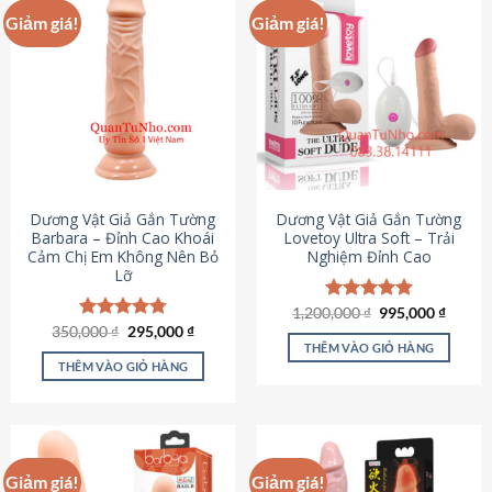
Giảm giá!
Giảm giá!
Dương Vật Giả Gắn Tường
Dương Vật Giả Gắn Tường
Barbara – Đỉnh Cao Khoái
Lovetoy Ultra Soft – Trải
Cảm Chị Em Không Nên Bỏ
Nghiệm Đỉnh Cao
Lỡ
Giá
Giá
1,200,000
Được xếp
₫
995,000
₫
gốc
hiện
Giá
Giá
hạng
4.82
350,000
Được xếp
₫
295,000
₫
là:
tại
gốc
hiện
5 sao
THÊM VÀO GIỎ HÀNG
hạng
4.79
1,200,000 ₫.
là:
là:
tại
5 sao
THÊM VÀO GIỎ HÀNG
995,00
350,000 ₫.
là:
295,000 ₫.
Giảm giá!
Giảm giá!