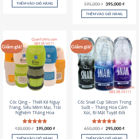
sản
là:
tại
THÊM VÀO GIỎ HÀNG
Giá
Giá
595,000
Được xếp
₫
395,000
₫
895,000 ₫.
là:
phẩm
gốc
hiện
hạng
4.64
695,000 ₫.
là:
tại
5 sao
THÊM VÀO GIỎ HÀNG
595,000 ₫.
là:
395,000
Giảm giá!
Giảm giá!
Cốc Qing – Thiết Kế Ngụy
Cốc Snail Cup Silicon Trong
Trang, Siêu Mềm Mại, Trải
Suốt – Thăng Hoa Cảm
Nghiệm Thăng Hoa
Xúc, Bí Mật Tuyệt Đối
Giá
Giá
Giá
Giá
430,000
Được xếp
₫
195,000
₫
650,000
Được xếp
₫
295,000
₫
gốc
hiện
gốc
hiện
hạng
4.78
hạng
4.69
là:
tại
là:
tại
5 sao
5 sao
THÊM VÀO GIỎ HÀNG
THÊM VÀO GIỎ HÀNG