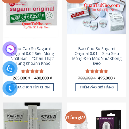
chọn
trên
trang
sản
phẩm
Bao Cao Su Sagami
Bao Cao Su Sagami
Original 0.02 Siêu Mỏng
Original 0.01 – Siêu Siêu
Nhật Bản – “Chân Thật”
Mỏng Đến Mức Như Không
Từng Khoảnh Khắc
Đeo
Giá
Giá
265,000
Được xếp
₫
–
480,000
₫
700,000
Được xếp
₫
495,000
₫
gốc
hiện
hạng
4.87
hạng
4.83
là:
tại
5 sao
5 sao
LỰA CHỌN TÙY CHỌN
THÊM VÀO GIỎ HÀNG
700,000 ₫.
là:
495,000
Sản
phẩm
này
có
Giảm giá!
nhiều
biến