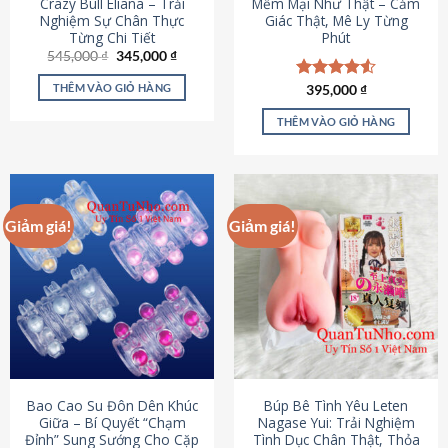
Crazy Bull Eliana – Trải
Mềm Mại Như Thật – Cảm
Nghiệm Sự Chân Thực
Giác Thật, Mê Ly Từng
Từng Chi Tiết
Phút
Giá
Giá
545,000
₫
345,000
₫
gốc
hiện
là:
tại
THÊM VÀO GIỎ HÀNG
Được xếp
395,000
₫
545,000 ₫.
là:
hạng
4.53
345,000 ₫.
5 sao
THÊM VÀO GIỎ HÀNG
Giảm giá!
Giảm giá!
Bao Cao Su Đôn Dên Khúc
Búp Bê Tình Yêu Leten
Giữa – Bí Quyết “Chạm
Nagase Yui: Trải Nghiệm
Đỉnh” Sung Sướng Cho Cặp
Tình Dục Chân Thật, Thỏa