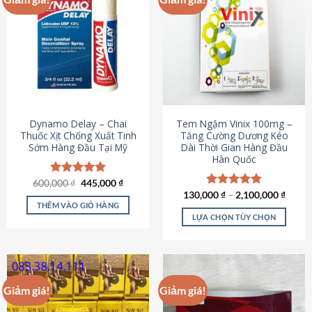
Dynamo Delay – Chai
Tem Ngậm Vinix 100mg –
Thuốc Xịt Chống Xuất Tinh
Tăng Cường Dương Kéo
Sớm Hàng Đầu Tại Mỹ
Dài Thời Gian Hàng Đầu
Hàn Quốc
Giá
Giá
600,000
Được xếp
₫
445,000
₫
gốc
hiện
hạng
5.00
130,000
Được xếp
₫
–
2,100,000
₫
là:
tại
5 sao
THÊM VÀO GIỎ HÀNG
hạng
5.00
600,000 ₫.
là:
5 sao
LỰA CHỌN TÙY CHỌN
445,000 ₫.
Sản
phẩm
này
có
Giảm giá!
Giảm giá!
nhiều
biến