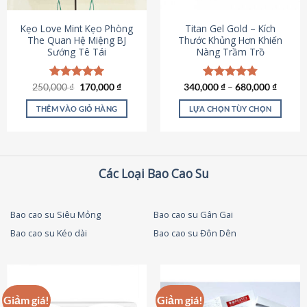
thể
được
Kẹo Love Mint Kẹo Phòng
Titan Gel Gold – Kích
chọn
The Quan Hệ Miệng BJ
Thước Khủng Hơn Khiến
Sướng Tê Tái
Nàng Trầm Trồ
trên
trang
sản
Giá
Giá
250,000
Được xếp
₫
170,000
₫
340,000
Được xếp
₫
–
680,000
₫
phẩm
gốc
hiện
hạng
5.00
hạng
4.79
là:
tại
5 sao
5 sao
THÊM VÀO GIỎ HÀNG
LỰA CHỌN TÙY CHỌN
250,000 ₫.
là:
170,000 ₫.
Sản
phẩm
này
có
Các Loại Bao Cao Su
nhiều
biến
thể.
Bao cao su Siêu Mỏng
Bao cao su Gân Gai
Các
Bao cao su Kéo dài
Bao cao su Đôn Dên
tùy
chọn
có
thể
được
Giảm giá!
Giảm giá!