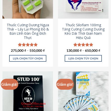
tùy
tùy
chọn
chọn
có
có
thể
thể
được
được
Thuốc Cường Dương Ngựa
Thuốc Siloflam 100mg
chọn
chọn
Thái – Lấy Lại Phong Độ &
Tăng Cường Cương Dương
Bản Lĩnh Đàn Ông Đích
Kéo Dài Thời Gian Nam
trên
trên
Thực
Hiệu Quả
trang
trang
sản
sản
phẩm
phẩm
275,000
Được xếp
₫
–
550,000
₫
130,000
Được xếp
₫
–
650,000
₫
hạng
4.87
hạng
5.00
5 sao
5 sao
LỰA CHỌN TÙY CHỌN
LỰA CHỌN TÙY CHỌN
Sản
Sản
phẩm
phẩm
này
này
có
có
Giảm giá!
Giảm giá!
nhiều
nhiều
biến
biến
thể.
thể.
Các
Các
tùy
tùy
chọn
chọn