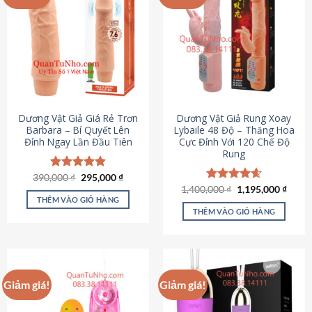
Dương Vật Giả Giá Rẻ Trơn
Dương Vật Giả Rung Xoay
Barbara – Bí Quyết Lên
Lybaile 48 Độ – Thăng Hoa
Đỉnh Ngay Lần Đầu Tiên
Cực Đỉnh Với 120 Chế Độ
Rung
Giá
Giá
390,000
Được xếp
₫
295,000
₫
gốc
hiện
hạng
4.90
Giá
Giá
1,400,000
Được xếp
₫
1,195,000
₫
là:
tại
gốc
hiện
5 sao
THÊM VÀO GIỎ HÀNG
hạng
4.62
390,000 ₫.
là:
là:
tại
5 sao
THÊM VÀO GIỎ HÀNG
295,000 ₫.
1,400,000 ₫.
là:
1,195
Giảm giá!
Giảm giá!