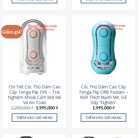
430,000 ₫.
là:
650,000 ₫.
là:
195,000 ₫.
295,000
Giảm giá!
Chi Tiết Cốc Thủ Dâm Cao
Cốc Thủ Dâm Cao Cấp
Cấp Tenga Flip Orb – Trải
Tenga Flip ORB Pastaio –
Nghiệm Khoái Cảm Mới Mẻ
Kích Thích Mạnh Mẽ, Dễ
Và An Toàn
Gây “Nghiện”
Giá
Giá
2,200,000
₫
1,995,000
₫
1,995,000
₫
gốc
hiện
là:
tại
THÊM VÀO GIỎ HÀNG
THÊM VÀO GIỎ HÀNG
2,200,000 ₫.
là:
1,995,000 ₫.