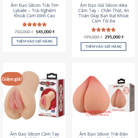
Âm Đạo Silicon Trái Tim
Âm Đạo Giả Silicon Aika
Lybaile – Trải Nghiệm
Cầm Tay – Chân Thật, An
Khoái Cảm Đỉnh Cao
Toàn Giúp Bạn Đạt Khoái
Cảm Tối Đa
Giá
Giá
750,000
Được xếp
₫
545,000
₫
gốc
hiện
hạng
4.70
Giá
Giá
499,000
Được xếp
₫
295,000
₫
là:
tại
gốc
hiện
5 sao
THÊM VÀO GIỎ HÀNG
hạng
4.75
750,000 ₫.
là:
là:
tại
5 sao
THÊM VÀO GIỎ HÀNG
545,000 ₫.
499,000 ₫.
là:
295,000
Giảm giá!
Âm Đạo Silicon Cầm Tay
Âm Đạo Silicon Trái Đào