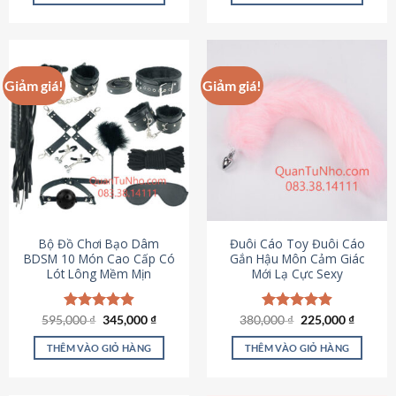
Sản
Sản
phẩm
phẩm
này
này
có
có
Giảm giá!
Giảm giá!
nhiều
nhiều
biến
biến
thể.
thể.
Các
Các
tùy
tùy
chọn
chọn
có
có
thể
thể
được
được
Bộ Đồ Chơi Bạo Dâm
Đuôi Cáo Toy Đuôi Cáo
chọn
chọn
BDSM 10 Món Cao Cấp Có
Gắn Hậu Môn Cảm Giác
Lót Lông Mềm Mịn
Mới Lạ Cực Sexy
trên
trên
trang
trang
sản
sản
Giá
Giá
Giá
Giá
595,000
Được xếp
₫
345,000
₫
380,000
Được xếp
₫
225,000
₫
phẩm
phẩm
gốc
hiện
gốc
hiện
hạng
4.88
hạng
4.88
là:
tại
là:
tại
5 sao
5 sao
THÊM VÀO GIỎ HÀNG
THÊM VÀO GIỎ HÀNG
595,000 ₫.
là:
380,000 ₫.
là:
345,000 ₫.
225,000