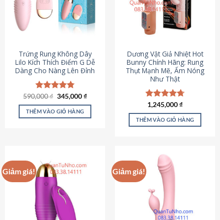
Trứng Rung Không Dây
Dương Vật Giả Nhiệt Hot
Lilo Kích Thích Điểm G Dễ
Bunny Chính Hãng: Rung
Dàng Cho Nàng Lên Đỉnh
Thụt Mạnh Mẽ, Ấm Nóng
Như Thật
Giá
Giá
590,000
Được xếp
₫
345,000
₫
gốc
hiện
hạng
4.79
Được xếp
1,245,000
₫
là:
tại
5 sao
THÊM VÀO GIỎ HÀNG
hạng
4.73
590,000 ₫.
là:
5 sao
THÊM VÀO GIỎ HÀNG
345,000 ₫.
Giảm giá!
Giảm giá!