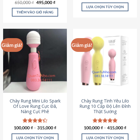
Giá
Giá
hạng
4.80
650,000
Được xếp
₫
495,000
₫
gốc
hiện
5 sao
LỰA CHỌN TÙY CHỌN
hạng
4.72
là:
tại
5 sao
THÊM VÀO GIỎ HÀNG
Sản
650,000 ₫.
là:
495,000 ₫.
phẩm
này
có
nhiều
Giảm giá!
Giảm giá!
biến
thể.
Các
tùy
chọn
có
thể
được
chọn
Chày Rung Mini Lilo Spark
Chày Rung Tình Yêu Lilo
Of Love Rung Cực Đã,
Rung 10 Cấp Độ Lên Đỉnh
trên
Nàng Cực Phê
Thật Sướng
trang
sản
phẩm
100,000
Được xếp
₫
–
315,000
₫
100,000
Được xếp
₫
–
415,000
₫
hạng
4.33
hạng
4.94
5 sao
5 sao
LỰA CHỌN TÙY CHỌN
LỰA CHỌN TÙY CHỌN