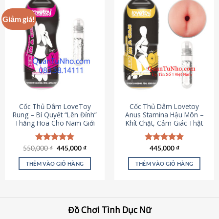
Giảm giá!
Cốc Thủ Dâm LoveToy
Cốc Thủ Dâm Lovetoy
Rung – Bí Quyết “Lên Đỉnh”
Anus Stamina Hậu Môn –
Thăng Hoa Cho Nam Giới
Khít Chặt, Cảm Giác Thật
Giá
Giá
550,000
Được xếp
₫
445,000
₫
Được xếp
445,000
₫
gốc
hiện
hạng
5.00
hạng
4.84
là:
tại
5 sao
5 sao
THÊM VÀO GIỎ HÀNG
THÊM VÀO GIỎ HÀNG
550,000 ₫.
là:
445,000 ₫.
Đồ Chơi Tình Dục Nữ