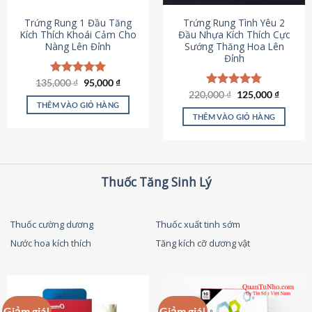
thể
được
Trứng Rung 1 Đầu Tăng
Trứng Rung Tình Yêu 2
chọn
Kích Thích Khoái Cảm Cho
Đầu Nhựa Kích Thích Cực
Nàng Lên Đỉnh
Sướng Thăng Hoa Lên
trên
Đỉnh
trang
sản
Giá
Giá
135,000
Được xếp
₫
95,000
₫
phẩm
gốc
hiện
hạng
4.87
Giá
Giá
220,000
Được xếp
₫
125,000
₫
là:
tại
gốc
hiện
5 sao
THÊM VÀO GIỎ HÀNG
hạng
4.79
135,000 ₫.
là:
là:
tại
5 sao
THÊM VÀO GIỎ HÀNG
95,000 ₫.
220,000 ₫.
là:
125,000
Thuốc Tăng Sinh Lý
Thuốc cường dương
Thuốc xuất tinh sớm
Nước hoa kích thích
Tăng kích cỡ dương vật
Giảm giá!
Giảm giá!