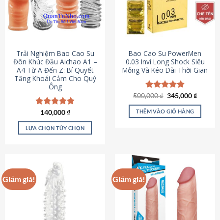
Trải Nghiệm Bao Cao Su
Bao Cao Su PowerMen
Đôn Khúc Đầu Aichao A1 –
0.03 Invi Long Shock Siêu
A4 Từ A Đến Z: Bí Quyết
Mỏng Và Kéo Dài Thời Gian
Tăng Khoái Cảm Cho Quý
Ông
Giá
Giá
500,000
Được xếp
₫
345,000
₫
gốc
hiện
hạng
4.85
là:
tại
5 sao
THÊM VÀO GIỎ HÀNG
Được xếp
140,000
₫
500,000 ₫.
là:
hạng
4.88
345,000
5 sao
LỰA CHỌN TÙY CHỌN
Sản
phẩm
này
có
Giảm giá!
Giảm giá!
nhiều
biến
thể.
Các