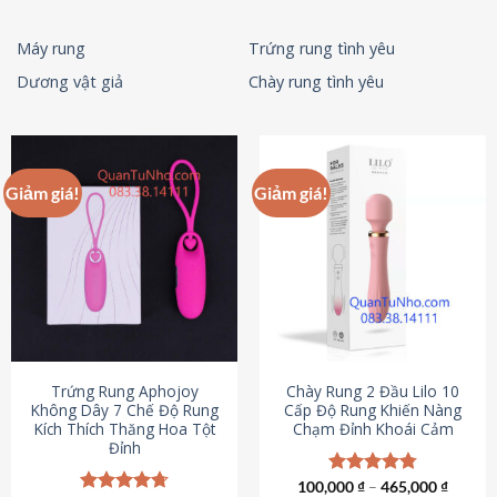
Máy rung
Trứng rung tình yêu
Dương vật giả
Chày rung tình yêu
Giảm giá!
Giảm giá!
Trứng Rung Aphojoy
Chày Rung 2 Đầu Lilo 10
Không Dây 7 Chế Độ Rung
Cấp Độ Rung Khiến Nàng
Kích Thích Thăng Hoa Tột
Chạm Đỉnh Khoái Cảm
Đỉnh
100,000
Được xếp
₫
–
465,000
₫