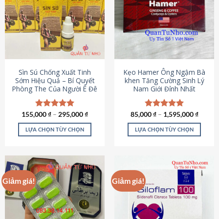
thể.
Các
tùy
chọn
có
thể
được
Sìn Sú Chống Xuất Tinh
Kẹo Hamer Ông Ngậm Bà
chọn
Sớm Hiệu Quả – Bí Quyết
khen Tăng Cường Sinh Lý
Phòng The Của Người Ê Đê
Nam Giới Đỉnh Nhất
trên
trang
sản
155,000
Được xếp
₫
–
295,000
₫
85,000
Được xếp
₫
–
1,595,000
₫
phẩm
hạng
4.95
hạng
5.00
5 sao
5 sao
LỰA CHỌN TÙY CHỌN
LỰA CHỌN TÙY CHỌN
Sản
Sản
phẩm
phẩm
này
này
có
có
Giảm giá!
Giảm giá!
nhiều
nhiều
biến
biến
thể.
thể.
Các
Các