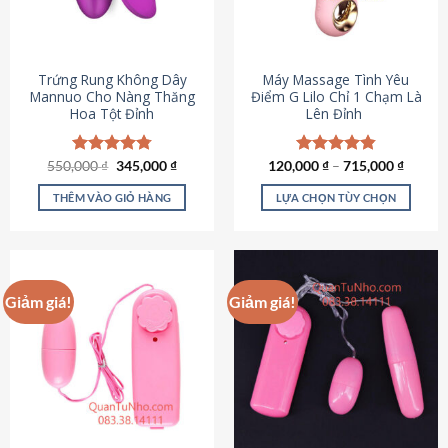
Trứng Rung Không Dây
Máy Massage Tình Yêu
Mannuo Cho Nàng Thăng
Điểm G Lilo Chỉ 1 Chạm Là
Hoa Tột Đỉnh
Lên Đỉnh
Giá
Giá
550,000
Được xếp
₫
345,000
₫
120,000
Được xếp
₫
–
715,000
₫
gốc
hiện
hạng
4.81
hạng
4.85
là:
tại
5 sao
5 sao
THÊM VÀO GIỎ HÀNG
LỰA CHỌN TÙY CHỌN
550,000 ₫.
là:
345,000 ₫.
Sản
phẩm
này
có
Giảm giá!
Giảm giá!
nhiều
biến
thể.
Các
tùy
chọn
có