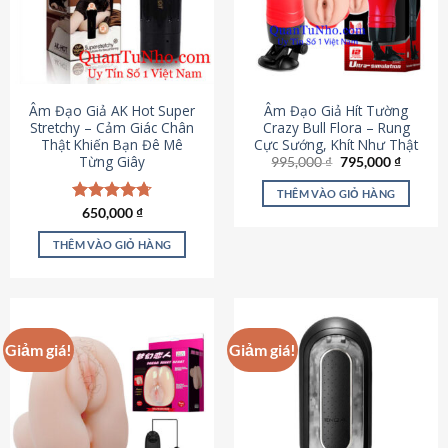
Âm Đạo Giả AK Hot Super
Âm Đạo Giả Hít Tường
Stretchy – Cảm Giác Chân
Crazy Bull Flora – Rung
Thật Khiến Bạn Đê Mê
Cực Sướng, Khít Như Thật
Từng Giây
Giá
Giá
995,000
₫
795,000
₫
gốc
hiện
là:
tại
THÊM VÀO GIỎ HÀNG
995,000 ₫.
là:
Được xếp
650,000
₫
795,000
hạng
4.75
5 sao
THÊM VÀO GIỎ HÀNG
Giảm giá!
Giảm giá!