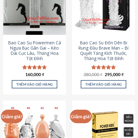
thể.
Các
tùy
chọn
có
thể
được
Bao Cao Su Powermen Cá
Bao Cao Su Đôn Dên Bi
chọn
Ngựa Bạc Gân Gai – Kéo
Rung Đầu Brave Man – Bí
Dài Cực Lâu, Thăng Hoa
Quyết Tăng Kích Thước,
trên
Tột Đỉnh
Thăng Hoa Tột Đỉnh
trang
sản
phẩm
Giá
Giá
Được xếp
160,000
₫
380,000
Được xếp
₫
295,000
₫
gốc
hiện
hạng
4.73
hạng
5.00
là:
tại
5 sao
5 sao
THÊM VÀO GIỎ HÀNG
THÊM VÀO GIỎ HÀNG
380,000 ₫.
là:
295,000
Giảm giá!
Giảm giá!