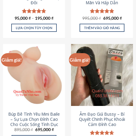
Đôi
Mãn Và Hấp Dẫn
Giá
Giá
95,000
Được xếp
₫
–
195,000
₫
995,000
Được xếp
₫
695,000
₫
gốc
hiện
hạng
4.70
hạng
4.80
là:
tại
5 sao
5 sao
LỰA CHỌN TÙY CHỌN
THÊM VÀO GIỎ HÀNG
995,000 ₫.
là:
695,000
Sản
phẩm
này
có
Giảm giá!
Giảm giá!
nhiều
biến
thể.
Các
tùy
chọn
có
thể
được
Búp Bê Tình Yêu Mini Baile
Âm Đạo Giả Bussy – Bí
chọn
– Sự Lựa Chọn Đỉnh Cao
Quyết Chinh Phục Khoái
Cho Cuộc Sống Tình Dục
Cảm Đỉnh Cao
trên
Giá
Giá
895,000
₫
695,000
₫
trang
gốc
hiện