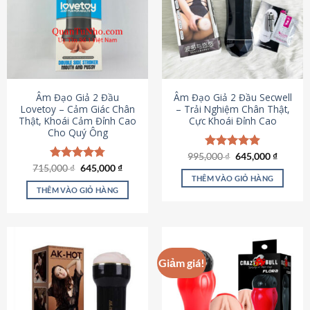
Âm Đạo Giả 2 Đầu
Âm Đạo Giả 2 Đầu Secwell
Lovetoy – Cảm Giác Chân
– Trải Nghiệm Chân Thật,
Thật, Khoái Cảm Đỉnh Cao
Cực Khoái Đỉnh Cao
Cho Quý Ông
Giá
Giá
995,000
Được xếp
₫
645,000
₫
gốc
hiện
Giá
Giá
hạng
4.88
715,000
Được xếp
₫
645,000
₫
là:
tại
gốc
hiện
5 sao
THÊM VÀO GIỎ HÀNG
hạng
4.79
995,000 ₫.
là:
là:
tại
5 sao
THÊM VÀO GIỎ HÀNG
645,000
715,000 ₫.
là:
645,000 ₫.
Giảm giá!