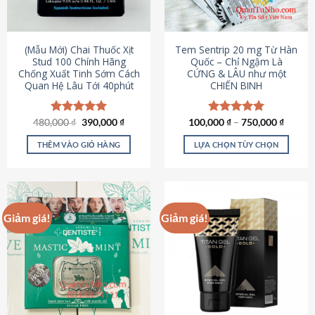
có
có
thể
thể
được
được
(Mẫu Mới) Chai Thuốc Xịt
Tem Sentrip 20 mg Từ Hàn
chọn
chọn
Stud 100 Chính Hãng
Quốc – Chỉ Ngậm Là
Chống Xuất Tinh Sớm Cách
CỨNG & LÂU như một
trên
trên
Quan Hệ Lâu Tới 40phút
CHIẾN BINH
trang
trang
sản
sản
phẩm
phẩm
Giá
Giá
480,000
Được xếp
₫
390,000
₫
100,000
Được xếp
₫
–
750,000
₫
gốc
hiện
hạng
5.00
hạng
5.00
là:
tại
5 sao
5 sao
THÊM VÀO GIỎ HÀNG
LỰA CHỌN TÙY CHỌN
480,000 ₫.
là:
390,000 ₫.
Sản
phẩm
này
có
Giảm giá!
Giảm giá!
nhiều
biến
thể.
Các
tùy
chọn
có