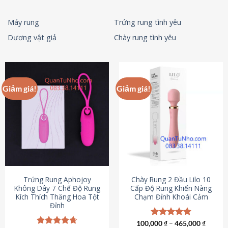
Máy rung
Trứng rung tình yêu
Dương vật giả
Chày rung tình yêu
Giảm giá!
Giảm giá!
Trứng Rung Aphojoy
Chày Rung 2 Đầu Lilo 10
Không Dây 7 Chế Độ Rung
Cấp Độ Rung Khiến Nàng
Kích Thích Thăng Hoa Tột
Chạm Đỉnh Khoái Cảm
Đỉnh
100,000
Được xếp
₫
–
465,000
₫