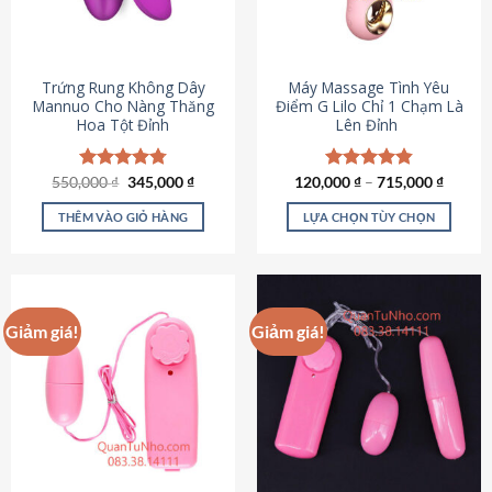
Trứng Rung Không Dây
Máy Massage Tình Yêu
Mannuo Cho Nàng Thăng
Điểm G Lilo Chỉ 1 Chạm Là
Hoa Tột Đỉnh
Lên Đỉnh
Giá
Giá
550,000
Được xếp
₫
345,000
₫
120,000
Được xếp
₫
–
715,000
₫
gốc
hiện
hạng
4.81
hạng
4.85
là:
tại
5 sao
5 sao
THÊM VÀO GIỎ HÀNG
LỰA CHỌN TÙY CHỌN
550,000 ₫.
là:
345,000 ₫.
Sản
phẩm
này
có
Giảm giá!
Giảm giá!
nhiều
biến
thể.
Các
tùy
chọn
có