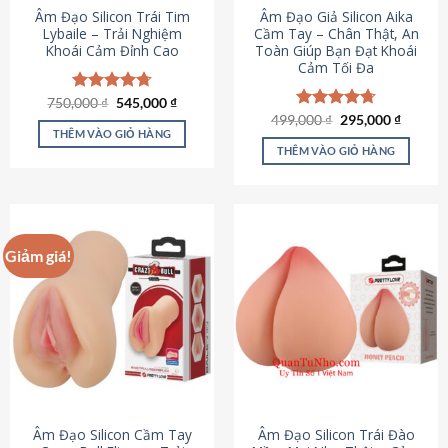
Âm Đạo Silicon Trái Tim
Âm Đạo Giả Silicon Aika
Lybaile – Trải Nghiệm
Cầm Tay – Chân Thật, An
Khoái Cảm Đỉnh Cao
Toàn Giúp Bạn Đạt Khoái
Cảm Tối Đa
Giá
Giá
750,000
Được xếp
₫
545,000
₫
gốc
hiện
hạng
4.70
Giá
Giá
499,000
Được xếp
₫
295,000
₫
là:
tại
gốc
hiện
5 sao
THÊM VÀO GIỎ HÀNG
hạng
4.75
750,000 ₫.
là:
là:
tại
5 sao
THÊM VÀO GIỎ HÀNG
545,000 ₫.
499,000 ₫.
là:
295,000
Giảm giá!
Âm Đạo Silicon Cầm Tay
Âm Đạo Silicon Trái Đào