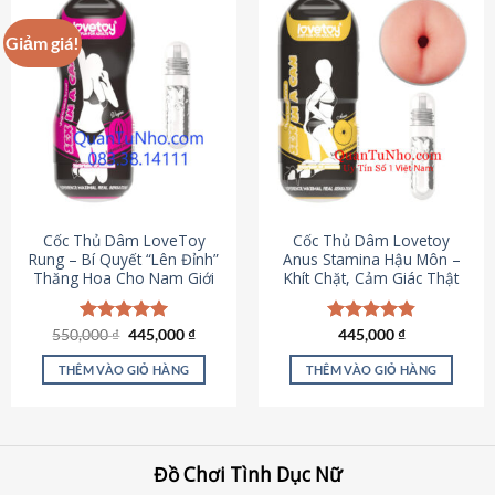
Giảm giá!
Cốc Thủ Dâm LoveToy
Cốc Thủ Dâm Lovetoy
Rung – Bí Quyết “Lên Đỉnh”
Anus Stamina Hậu Môn –
Thăng Hoa Cho Nam Giới
Khít Chặt, Cảm Giác Thật
Giá
Giá
550,000
Được xếp
₫
445,000
₫
Được xếp
445,000
₫
gốc
hiện
hạng
5.00
hạng
4.84
là:
tại
5 sao
5 sao
THÊM VÀO GIỎ HÀNG
THÊM VÀO GIỎ HÀNG
550,000 ₫.
là:
445,000 ₫.
Đồ Chơi Tình Dục Nữ