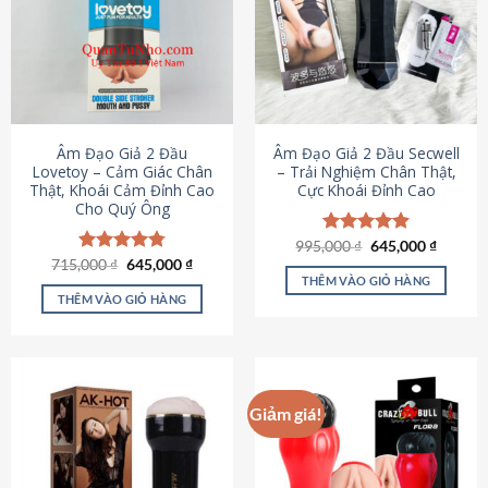
Âm Đạo Giả 2 Đầu
Âm Đạo Giả 2 Đầu Secwell
Lovetoy – Cảm Giác Chân
– Trải Nghiệm Chân Thật,
Thật, Khoái Cảm Đỉnh Cao
Cực Khoái Đỉnh Cao
Cho Quý Ông
Giá
Giá
995,000
Được xếp
₫
645,000
₫
gốc
hiện
Giá
Giá
hạng
4.88
715,000
Được xếp
₫
645,000
₫
là:
tại
gốc
hiện
5 sao
THÊM VÀO GIỎ HÀNG
hạng
4.79
995,000 ₫.
là:
là:
tại
5 sao
THÊM VÀO GIỎ HÀNG
645,000
715,000 ₫.
là:
645,000 ₫.
Giảm giá!