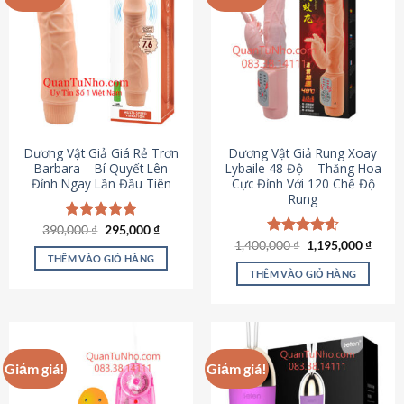
Dương Vật Giả Giá Rẻ Trơn
Dương Vật Giả Rung Xoay
Barbara – Bí Quyết Lên
Lybaile 48 Độ – Thăng Hoa
Đỉnh Ngay Lần Đầu Tiên
Cực Đỉnh Với 120 Chế Độ
Rung
Giá
Giá
390,000
Được xếp
₫
295,000
₫
gốc
hiện
hạng
4.90
Giá
Giá
1,400,000
Được xếp
₫
1,195,000
₫
là:
tại
gốc
hiện
5 sao
THÊM VÀO GIỎ HÀNG
hạng
4.62
390,000 ₫.
là:
là:
tại
5 sao
THÊM VÀO GIỎ HÀNG
295,000 ₫.
1,400,000 ₫.
là:
1,195
Giảm giá!
Giảm giá!