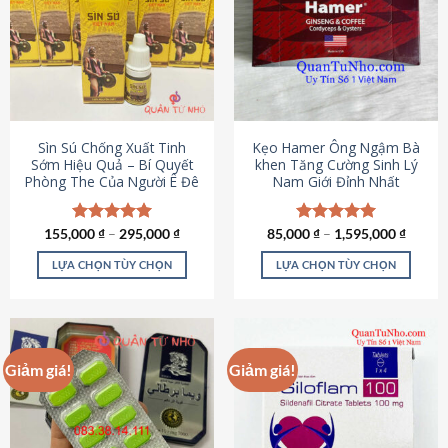
thể.
Các
tùy
chọn
có
thể
được
Sìn Sú Chống Xuất Tinh
Kẹo Hamer Ông Ngậm Bà
chọn
Sớm Hiệu Quả – Bí Quyết
khen Tăng Cường Sinh Lý
Phòng The Của Người Ê Đê
Nam Giới Đỉnh Nhất
trên
trang
sản
155,000
Được xếp
₫
–
295,000
₫
85,000
Được xếp
₫
–
1,595,000
₫
phẩm
hạng
4.95
hạng
5.00
5 sao
5 sao
LỰA CHỌN TÙY CHỌN
LỰA CHỌN TÙY CHỌN
Sản
Sản
phẩm
phẩm
này
này
có
có
Giảm giá!
Giảm giá!
nhiều
nhiều
biến
biến
thể.
thể.
Các
Các