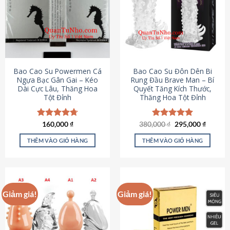
thể.
Các
tùy
chọn
có
thể
được
Bao Cao Su Powermen Cá
Bao Cao Su Đôn Dên Bi
chọn
Ngựa Bạc Gân Gai – Kéo
Rung Đầu Brave Man – Bí
Dài Cực Lâu, Thăng Hoa
Quyết Tăng Kích Thước,
trên
Tột Đỉnh
Thăng Hoa Tột Đỉnh
trang
sản
phẩm
Giá
Giá
Được xếp
160,000
₫
380,000
Được xếp
₫
295,000
₫
gốc
hiện
hạng
4.73
hạng
5.00
là:
tại
5 sao
5 sao
THÊM VÀO GIỎ HÀNG
THÊM VÀO GIỎ HÀNG
380,000 ₫.
là:
295,000
Giảm giá!
Giảm giá!