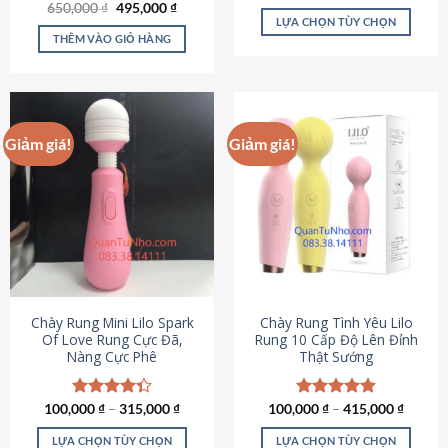
Giá
Giá
hạng
4.80
650,000
Được xếp
₫
495,000
₫
gốc
hiện
5 sao
LỰA CHỌN TÙY CHỌN
hạng
4.72
là:
tại
5 sao
THÊM VÀO GIỎ HÀNG
Sản
650,000 ₫.
là:
495,000 ₫.
phẩm
này
có
nhiều
Giảm giá!
Giảm giá!
biến
thể.
Các
tùy
chọn
có
thể
được
chọn
Chày Rung Mini Lilo Spark
Chày Rung Tình Yêu Lilo
Of Love Rung Cực Đã,
Rung 10 Cấp Độ Lên Đỉnh
trên
Nàng Cực Phê
Thật Sướng
trang
sản
phẩm
100,000
Được xếp
₫
–
315,000
₫
100,000
Được xếp
₫
–
415,000
₫
hạng
4.33
hạng
4.94
5 sao
5 sao
LỰA CHỌN TÙY CHỌN
LỰA CHỌN TÙY CHỌN