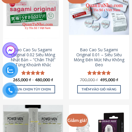
chọn
trên
trang
sản
phẩm
Bao Cao Su Sagami
Bao Cao Su Sagami
Original 0.02 Siêu Mỏng
Original 0.01 – Siêu Siêu
Nhật Bản – “Chân Thật”
Mỏng Đến Mức Như Không
Từng Khoảnh Khắc
Đeo
Giá
Giá
265,000
Được xếp
₫
–
480,000
₫
700,000
Được xếp
₫
495,000
₫
gốc
hiện
hạng
4.87
hạng
4.83
là:
tại
5 sao
5 sao
LỰA CHỌN TÙY CHỌN
THÊM VÀO GIỎ HÀNG
700,000 ₫.
là:
495,000
Sản
phẩm
này
có
Giảm giá!
nhiều
biến