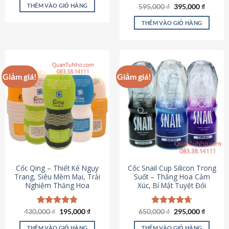
sản
là:
tại
THÊM VÀO GIỎ HÀNG
Giá
Giá
595,000
Được xếp
₫
395,000
₫
895,000 ₫.
là:
phẩm
gốc
hiện
hạng
4.64
695,000 ₫.
là:
tại
5 sao
THÊM VÀO GIỎ HÀNG
595,000 ₫.
là:
395,000
Giảm giá!
Giảm giá!
Cốc Qing – Thiết Kế Ngụy
Cốc Snail Cup Silicon Trong
Trang, Siêu Mềm Mại, Trải
Suốt – Thăng Hoa Cảm
Nghiệm Thăng Hoa
Xúc, Bí Mật Tuyệt Đối
Giá
Giá
Giá
Giá
430,000
Được xếp
₫
195,000
₫
650,000
Được xếp
₫
295,000
₫
gốc
hiện
gốc
hiện
hạng
4.78
hạng
4.69
là:
tại
là:
tại
5 sao
5 sao
THÊM VÀO GIỎ HÀNG
THÊM VÀO GIỎ HÀNG