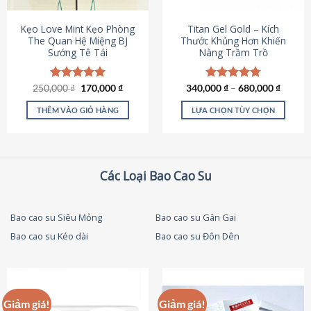
thể
được
Kẹo Love Mint Kẹo Phòng
Titan Gel Gold – Kích
chọn
The Quan Hệ Miệng BJ
Thước Khủng Hơn Khiến
Sướng Tê Tái
Nàng Trầm Trồ
trên
trang
sản
Giá
Giá
250,000
Được xếp
₫
170,000
₫
340,000
Được xếp
₫
–
680,000
₫
phẩm
gốc
hiện
hạng
5.00
hạng
4.79
là:
tại
5 sao
5 sao
THÊM VÀO GIỎ HÀNG
LỰA CHỌN TÙY CHỌN
250,000 ₫.
là:
170,000 ₫.
Sản
phẩm
này
có
Các Loại Bao Cao Su
nhiều
biến
thể.
Bao cao su Siêu Mỏng
Bao cao su Gân Gai
Các
Bao cao su Kéo dài
Bao cao su Đôn Dên
tùy
chọn
có
thể
được
Giảm giá!
Giảm giá!