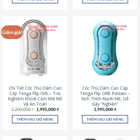
430,000 ₫.
là:
650,000 ₫.
là:
195,000 ₫.
295,000
Giảm giá!
Chi Tiết Cốc Thủ Dâm Cao
Cốc Thủ Dâm Cao Cấp
Cấp Tenga Flip Orb – Trải
Tenga Flip ORB Pastaio –
Nghiệm Khoái Cảm Mới Mẻ
Kích Thích Mạnh Mẽ, Dễ
Và An Toàn
Gây “Nghiện”
Giá
Giá
2,200,000
₫
1,995,000
₫
1,995,000
₫
gốc
hiện
là:
tại
THÊM VÀO GIỎ HÀNG
THÊM VÀO GIỎ HÀNG
2,200,000 ₫.
là:
1,995,000 ₫.