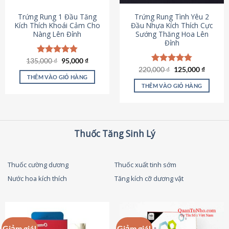
thể
được
Trứng Rung 1 Đầu Tăng
Trứng Rung Tình Yêu 2
chọn
Kích Thích Khoái Cảm Cho
Đầu Nhựa Kích Thích Cực
Nàng Lên Đỉnh
Sướng Thăng Hoa Lên
trên
Đỉnh
trang
sản
Giá
Giá
135,000
Được xếp
₫
95,000
₫
phẩm
gốc
hiện
hạng
4.87
Giá
Giá
220,000
Được xếp
₫
125,000
₫
là:
tại
gốc
hiện
5 sao
THÊM VÀO GIỎ HÀNG
hạng
4.79
135,000 ₫.
là:
là:
tại
5 sao
THÊM VÀO GIỎ HÀNG
95,000 ₫.
220,000 ₫.
là:
125,000
Thuốc Tăng Sinh Lý
Thuốc cường dương
Thuốc xuất tinh sớm
Nước hoa kích thích
Tăng kích cỡ dương vật
Giảm giá!
Giảm giá!