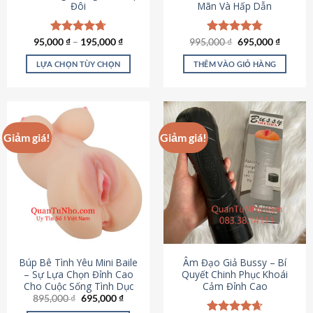
Đôi
Mãn Và Hấp Dẫn
Giá
Giá
95,000
Được xếp
₫
–
195,000
₫
995,000
Được xếp
₫
695,000
₫
gốc
hiện
hạng
4.70
hạng
4.80
là:
tại
5 sao
5 sao
LỰA CHỌN TÙY CHỌN
THÊM VÀO GIỎ HÀNG
995,000 ₫.
là:
695,000
Sản
phẩm
này
có
Giảm giá!
Giảm giá!
nhiều
biến
thể.
Các
tùy
chọn
có
thể
được
Búp Bê Tình Yêu Mini Baile
Âm Đạo Giả Bussy – Bí
chọn
– Sự Lựa Chọn Đỉnh Cao
Quyết Chinh Phục Khoái
Cho Cuộc Sống Tình Dục
Cảm Đỉnh Cao
trên
Giá
Giá
895,000
₫
695,000
₫
trang
gốc
hiện