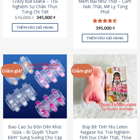
Crazy Bull Eliana – Trải
Mềm Mại Như Thật – Cảm
Nghiệm Sự Chân Thực
Giác Thật, Mê Ly Từng
Từng Chi Tiết
Phút
Giá
Giá
545,000
₫
345,000
₫
gốc
hiện
là:
tại
THÊM VÀO GIỎ HÀNG
Được xếp
395,000
₫
545,000 ₫.
là:
hạng
4.53
345,000 ₫.
5 sao
THÊM VÀO GIỎ HÀNG
Giảm giá!
Giảm giá!
Bao Cao Su Đôn Dên Khúc
Búp Bê Tình Yêu Leten
Giữa – Bí Quyết “Chạm
Nagase Yui: Trải Nghiệm
Đỉnh” Sung Sướng Cho Cặp
Tình Dục Chân Thật, Thỏa