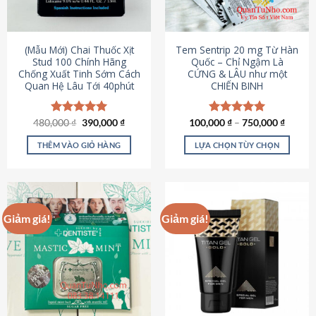
có
có
thể
thể
được
được
(Mẫu Mới) Chai Thuốc Xịt
Tem Sentrip 20 mg Từ Hàn
chọn
chọn
Stud 100 Chính Hãng
Quốc – Chỉ Ngậm Là
Chống Xuất Tinh Sớm Cách
CỨNG & LÂU như một
trên
trên
Quan Hệ Lâu Tới 40phút
CHIẾN BINH
trang
trang
sản
sản
phẩm
phẩm
Giá
Giá
480,000
Được xếp
₫
390,000
₫
100,000
Được xếp
₫
–
750,000
₫
gốc
hiện
hạng
5.00
hạng
5.00
là:
tại
5 sao
5 sao
THÊM VÀO GIỎ HÀNG
LỰA CHỌN TÙY CHỌN
480,000 ₫.
là:
390,000 ₫.
Sản
phẩm
này
có
Giảm giá!
Giảm giá!
nhiều
biến
thể.
Các
tùy
chọn
có