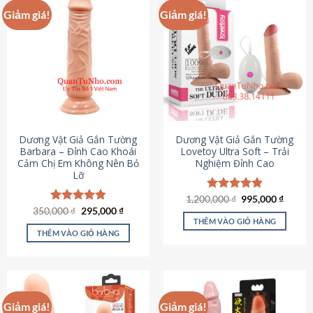
Giảm giá!
Giảm giá!
Dương Vật Giả Gắn Tường
Dương Vật Giả Gắn Tường
Barbara – Đỉnh Cao Khoái
Lovetoy Ultra Soft – Trải
Cảm Chị Em Không Nên Bỏ
Nghiệm Đỉnh Cao
Lỡ
Giá
Giá
1,200,000
Được xếp
₫
995,000
₫
gốc
hiện
Giá
Giá
hạng
4.82
350,000
Được xếp
₫
295,000
₫
là:
tại
gốc
hiện
5 sao
THÊM VÀO GIỎ HÀNG
hạng
4.79
1,200,000 ₫.
là:
là:
tại
5 sao
THÊM VÀO GIỎ HÀNG
995,00
350,000 ₫.
là:
295,000 ₫.
Giảm giá!
Giảm giá!