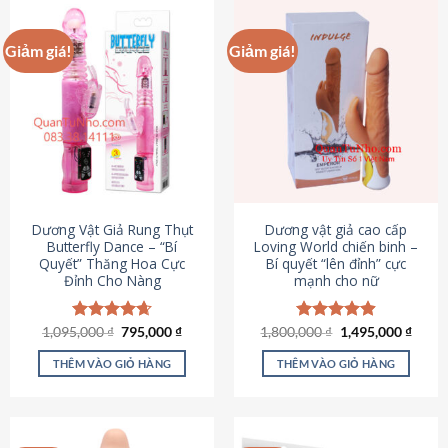
Giảm giá!
Giảm giá!
Dương Vật Giả Rung Thụt
Dương vật giả cao cấp
Butterfly Dance – “Bí
Loving World chiến binh –
Quyết” Thăng Hoa Cực
Bí quyết “lên đỉnh” cực
Đỉnh Cho Nàng
mạnh cho nữ
Giá
Giá
Giá
Giá
1,095,000
Được xếp
₫
795,000
₫
1,800,000
Được xếp
₫
1,495,000
₫
gốc
hiện
gốc
hiện
hạng
4.65
hạng
4.89
là:
tại
là:
tại
5 sao
5 sao
THÊM VÀO GIỎ HÀNG
THÊM VÀO GIỎ HÀNG
1,095,000 ₫.
là:
1,800,000 ₫.
là:
795,000 ₫.
1,495