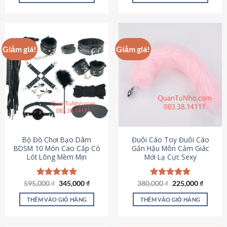
Sản
Sản
phẩm
phẩm
này
này
có
có
Giảm giá!
Giảm giá!
nhiều
nhiều
biến
biến
thể.
thể.
Các
Các
tùy
tùy
chọn
chọn
có
có
thể
thể
được
được
Bộ Đồ Chơi Bạo Dâm
Đuôi Cáo Toy Đuôi Cáo
chọn
chọn
BDSM 10 Món Cao Cấp Có
Gắn Hậu Môn Cảm Giác
Lót Lông Mềm Mịn
Mới Lạ Cực Sexy
trên
trên
trang
trang
sản
sản
Giá
Giá
Giá
Giá
595,000
Được xếp
₫
345,000
₫
380,000
Được xếp
₫
225,000
₫
phẩm
phẩm
gốc
hiện
gốc
hiện
hạng
4.88
hạng
4.88
là:
tại
là:
tại
5 sao
5 sao
THÊM VÀO GIỎ HÀNG
THÊM VÀO GIỎ HÀNG
595,000 ₫.
là:
380,000 ₫.
là:
345,000 ₫.
225,000