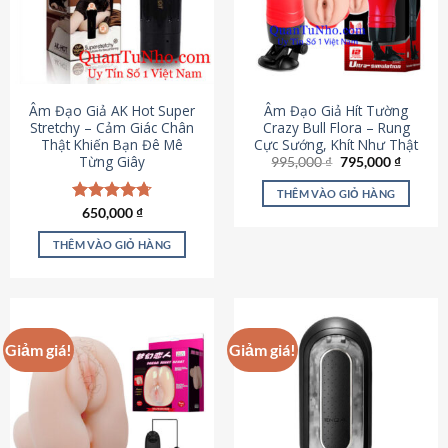
Âm Đạo Giả AK Hot Super
Âm Đạo Giả Hít Tường
Stretchy – Cảm Giác Chân
Crazy Bull Flora – Rung
Thật Khiến Bạn Đê Mê
Cực Sướng, Khít Như Thật
Từng Giây
Giá
Giá
995,000
₫
795,000
₫
gốc
hiện
là:
tại
THÊM VÀO GIỎ HÀNG
995,000 ₫.
là:
Được xếp
650,000
₫
795,000
hạng
4.75
5 sao
THÊM VÀO GIỎ HÀNG
Giảm giá!
Giảm giá!