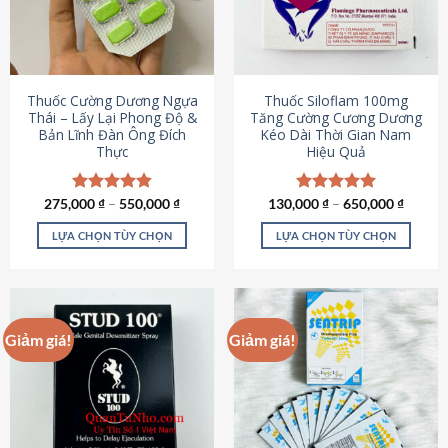
tùy
tùy
chọn
chọn
có
có
thể
thể
được
được
Thuốc Cường Dương Ngựa
Thuốc Siloflam 100mg
chọn
chọn
Thái – Lấy Lại Phong Độ &
Tăng Cường Cương Dương
Bản Lĩnh Đàn Ông Đích
Kéo Dài Thời Gian Nam
trên
trên
Thực
Hiệu Quả
trang
trang
sản
sản
phẩm
phẩm
275,000
Được xếp
₫
–
550,000
₫
130,000
Được xếp
₫
–
650,000
₫
hạng
4.87
hạng
5.00
5 sao
5 sao
LỰA CHỌN TÙY CHỌN
LỰA CHỌN TÙY CHỌN
Sản
Sản
phẩm
phẩm
này
này
có
có
Giảm giá!
Giảm giá!
nhiều
nhiều
biến
biến
thể.
thể.
Các
Các
tùy
tùy
chọn
chọn