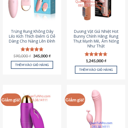
Trứng Rung Không Dây
Dương Vật Giả Nhiệt Hot
Lilo Kích Thích Điểm G Dễ
Bunny Chính Hãng: Rung
Dàng Cho Nàng Lên Đỉnh
Thụt Mạnh Mẽ, Ấm Nóng
Như Thật
Giá
Giá
590,000
Được xếp
₫
345,000
₫
gốc
hiện
hạng
4.79
Được xếp
1,245,000
₫
là:
tại
5 sao
THÊM VÀO GIỎ HÀNG
hạng
4.73
590,000 ₫.
là:
5 sao
THÊM VÀO GIỎ HÀNG
345,000 ₫.
Giảm giá!
Giảm giá!