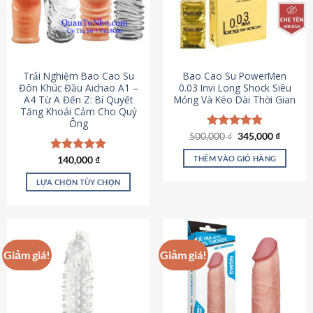
Trải Nghiệm Bao Cao Su
Bao Cao Su PowerMen
Đôn Khúc Đầu Aichao A1 –
0.03 Invi Long Shock Siêu
A4 Từ A Đến Z: Bí Quyết
Mỏng Và Kéo Dài Thời Gian
Tăng Khoái Cảm Cho Quý
Ông
Giá
Giá
500,000
Được xếp
₫
345,000
₫
gốc
hiện
hạng
4.85
là:
tại
5 sao
THÊM VÀO GIỎ HÀNG
Được xếp
140,000
₫
500,000 ₫.
là:
hạng
4.88
345,000
5 sao
LỰA CHỌN TÙY CHỌN
Sản
phẩm
này
có
Giảm giá!
Giảm giá!
nhiều
biến
thể.
Các