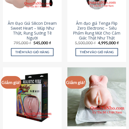
Âm Đạo Giả Silicon Dream
Âm đạo giả Tenga Flip
Sweet Heart – Múp Như
Zero Electronic – Siêu
Thật, Rung Sướng Tê
Phẩm Rung Mút Cho Cảm
Người
Giác Thật Như Thật
Giá
Giá
Giá
Giá
795,000
₫
545,000
₫
5,500,000
₫
4,995,000
₫
gốc
hiện
gốc
hiện
là:
tại
là:
tại
THÊM VÀO GIỎ HÀNG
THÊM VÀO GIỎ HÀNG
795,000 ₫.
là:
5,500,000 ₫.
là:
545,000 ₫.
4,995
Giảm giá!
Giảm giá!