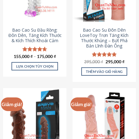
tùy
chọn
có
thể
được
Bao Cao Su Đầu Rồng:
Bao Cao Su Đôn Dên
chọn
Đôn Dên, Tăng Kích Thước
LoveToy Trơn Tăng Kích
& Kích Thích Khoái Cảm
Thước Khủng – Bứt Phá
trên
Bản Lĩnh Đàn Ông
trang
sản
155,000
Được xếp
₫
–
175,000
₫
phẩm
hạng
4.69
Giá
Giá
395,000
Được xếp
₫
295,000
₫
gốc
hiện
5 sao
LỰA CHỌN TÙY CHỌN
hạng
4.82
là:
tại
5 sao
THÊM VÀO GIỎ HÀNG
Sản
395,000 ₫.
là:
295,000
phẩm
này
có
nhiều
Giảm giá!
Giảm giá!
biến
thể.
Các
tùy
chọn
có