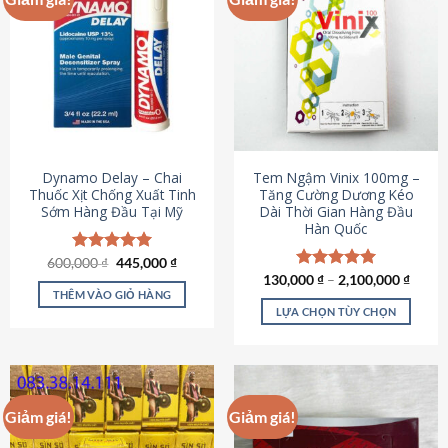
Dynamo Delay – Chai
Tem Ngậm Vinix 100mg –
Thuốc Xịt Chống Xuất Tinh
Tăng Cường Dương Kéo
Sớm Hàng Đầu Tại Mỹ
Dài Thời Gian Hàng Đầu
Hàn Quốc
Giá
Giá
600,000
Được xếp
₫
445,000
₫
gốc
hiện
hạng
5.00
130,000
Được xếp
₫
–
2,100,000
₫
là:
tại
5 sao
THÊM VÀO GIỎ HÀNG
hạng
5.00
600,000 ₫.
là:
5 sao
LỰA CHỌN TÙY CHỌN
445,000 ₫.
Sản
phẩm
này
có
Giảm giá!
Giảm giá!
nhiều
biến