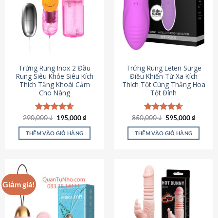
Trứng Rung Inox 2 Đầu
Trứng Rung Leten Surge
Rung Siêu Khỏe Siêu Kích
Điều Khiển Từ Xa Kích
Thích Tăng Khoái Cảm
Thích Tột Cùng Thăng Hoa
Cho Nàng
Tột Đỉnh
Giá
Giá
Giá
Giá
290,000
Được xếp
₫
195,000
₫
850,000
Được xếp
₫
595,000
₫
gốc
hiện
gốc
hiện
hạng
4.64
hạng
4.69
là:
tại
là:
tại
5 sao
5 sao
THÊM VÀO GIỎ HÀNG
THÊM VÀO GIỎ HÀNG
290,000 ₫.
là:
850,000 ₫.
là:
195,000 ₫.
595,000
Giảm giá!