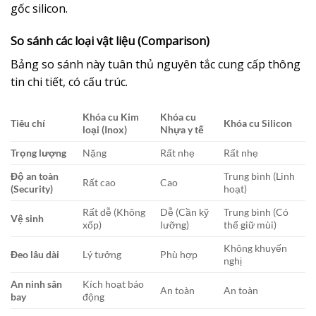
gốc silicon.
So sánh các loại vật liệu (Comparison)
Bảng so sánh này tuân thủ nguyên tắc cung cấp thông
tin chi tiết, có cấu trúc.
Khóa cu Kim
Khóa cu
Tiêu chí
Khóa cu Silicon
loại (Inox)
Nhựa y tế
Trọng lượng
Nặng
Rất nhẹ
Rất nhẹ
Độ an toàn
Trung bình (Linh
Rất cao
Cao
(Security)
hoạt)
Rất dễ (Không
Dễ (Cần kỹ
Trung bình (Có
Vệ sinh
xốp)
lưỡng)
thể giữ mùi)
Không khuyến
Đeo lâu dài
Lý tưởng
Phù hợp
nghị
An ninh sân
Kích hoạt báo
An toàn
An toàn
bay
động