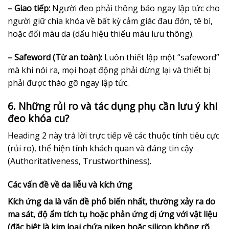
– Giao tiếp:
Người đeo phải thông báo ngay lập tức cho
người giữ chìa khóa về bất kỳ cảm giác đau đớn, tê bì,
hoặc đổi màu da (dấu hiệu thiếu máu lưu thông).
– Safeword (Từ an toàn):
Luôn thiết lập một “safeword”
mà khi nói ra, mọi hoạt động phải dừng lại và thiết bị
phải được tháo gỡ ngay lập tức.
6. Những rủi ro và tác dụng phụ cần lưu ý khi
đeo khóa cu?
Heading 2 này trả lời trực tiếp về các thuộc tính tiêu cực
(rủi ro), thể hiện tính khách quan và đáng tin cậy
(Authoritativeness, Trustworthiness).
Các vấn đề về da liễu và kích ứng
Kích ứng da là vấn đề phổ biến nhất, thường xảy ra do
ma sát, độ ẩm tích tụ hoặc phản ứng dị ứng với vật liệu
(đặc biệt là kim loại chứa niken hoặc silicon không rõ