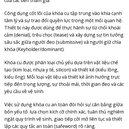
của các bên tham gia.
Công dụng cốt lõi của khóa cu tập trung vào khía cạnh
tâm lý và sự trao đổi quyền lực trong một mối quan hệ.
Thiết bị này được dùng để thực hành sự từ chối khoái
cảm (denial), trêu chọc (tease) và xây dựng sự tin tưởng
sâu sắc giữa người đeo (submissive) và người giữ chìa
khóa (Keyholder/dominant).
Khóa cu được phân loại chủ yếu dựa trên vật liệu chế
tạo (kim loại, nhựa y tế, silicon) và thiết kế (kiểu lồng,
kiểu ống). Mỗi loại vật liệu và thiết kế ảnh hưởng trực
tiếp đến trọng lượng, sự thoải mái, thời gian đeo và các
yêu cầu về vệ sinh.
Việc sử dụng khóa cu an toàn đòi hỏi sự cân bằng giữa
bốn yếu tố: lựa chọn kích cỡ chính xác, tuân thủ nghiêm
ngặt quy trình vệ sinh, giao tiếp cởi mở liên tục và thiết
lập các quy tắc an toàn (safeword) rõ ràng.