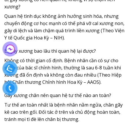
xương?
Quan hệ tình dục không ảnh hưởng sinh hóa, nhưng
chuyển động cơ học mạnh có thể phá vỡ cal xương non,
gây di lệch và làm chậm quá trình liền xương (Theo Viện
Y tế Quốc gia Hoa Kỳ – NIH).
Bị gãy xương bao lâu thì quan hệ lại được?
Không có thời gian cố định. Bệnh nhân cần có sự cho
phép của bác sĩ chỉnh hình, thường là sau 6-8 tuần khi
xương đã ổn định và không còn đau nhiều (Theo Hiệp
hội Chấn thương Chỉnh hình Hoa Kỳ – AAOS).
Gãy xương chân nên quan hệ tư thế nào an toàn?
Tư thế an toàn nhất là bệnh nhân nằm ngửa, chân gãy
kê cao trên gối. Đối tác ở trên và chủ động hoàn toàn,
tránh mọi tì đè lên chân bị thương.