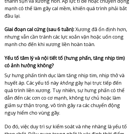
thành sụn và xương non. Áp lực tì đè hoặc chuyển động
mạnh có thể làm gãy cal mềm, khiến quá trình phải bắt
đầu lại.
Giai đoạn cal cứng (sau 6 tuần):
Xương đã ổn định hơn,
nhưng vẫn cần tránh các lực xoắn vặn hoặc uốn cong
mạnh cho đến khi xương liền hoàn toàn.
Yếu tố tâm lý và nội tiết tố (hưng phấn, tăng nhịp tim)
có ảnh hưởng không?
Sự hưng phấn tình dục làm tăng nhịp tim, nhịp thở và
huyết áp. Các yếu tố này
không
gây hại trực tiếp đến
quá trình liền xương. Tuy nhiên, sự hưng phấn có thể
dẫn đến các cơn co cơ mạnh, không tự chủ hoặc làm
giảm sự thận trọng, vô tình gây ra các chuyển động
nguy hiểm cho vùng gãy.
Do đó, việc duy trì sự kiểm soát và nhẹ nhàng là yếu tố
then chốt. Điều quan trọng nhất là xác định thời điểm