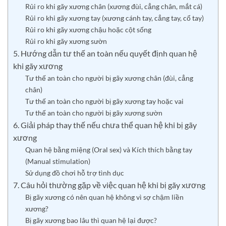
Rủi ro khi gãy xương chân (xương đùi, cẳng chân, mắt cá)
Rủi ro khi gãy xương tay (xương cánh tay, cẳng tay, cổ tay)
Rủi ro khi gãy xương chậu hoặc cột sống
Rủi ro khi gãy xương sườn
5. Hướng dẫn tư thế an toàn nếu quyết định quan hệ
khi gãy xương
Tư thế an toàn cho người bị gãy xương chân (đùi, cẳng
chân)
Tư thế an toàn cho người bị gãy xương tay hoặc vai
Tư thế an toàn cho người bị gãy xương sườn
6. Giải pháp thay thế nếu chưa thể quan hệ khi bị gãy
xương
Quan hệ bằng miệng (Oral sex) và Kích thích bằng tay
(Manual stimulation)
Sử dụng đồ chơi hỗ trợ tình dục
7. Câu hỏi thường gặp về việc quan hệ khi bị gãy xương
Bị gãy xương có nên quan hệ không vì sợ chậm liền
xương?
Bị gãy xương bao lâu thì quan hệ lại được?