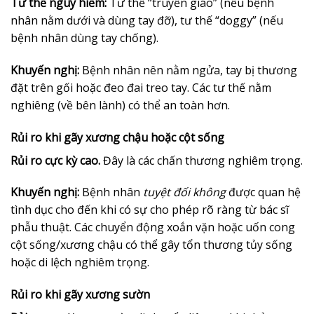
Tư thế nguy hiểm:
Tư thế “truyền giáo” (nếu bệnh
nhân nằm dưới và dùng tay đỡ), tư thế “doggy” (nếu
bệnh nhân dùng tay chống).
Khuyến nghị:
Bệnh nhân nên nằm ngửa, tay bị thương
đặt trên gối hoặc đeo đai treo tay. Các tư thế nằm
nghiêng (về bên lành) có thể an toàn hơn.
Rủi ro khi gãy xương chậu hoặc cột sống
Rủi ro cực kỳ cao.
Đây là các chấn thương nghiêm trọng.
Khuyến nghị:
Bệnh nhân
tuyệt đối không
được quan hệ
tình dục cho đến khi có sự cho phép rõ ràng từ bác sĩ
phẫu thuật. Các chuyển động xoắn vặn hoặc uốn cong
cột sống/xương chậu có thể gây tổn thương tủy sống
hoặc di lệch nghiêm trọng.
Rủi ro khi gãy xương sườn