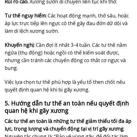
Rủi ro cao.
Xương sườn di chuyển liên tục khi thở.
Tư thế nguy hiểm:
Các hoạt động mạnh, thở sâu, hoặc
áp lực trực tiếp lên ngực có thể gây đau đớn dữ dội và
làm di lệch xương sườn.
Khuyến nghị:
Cần đợi ít nhất 3-4 tuần. Các tư thế nằm
ngửa (thụ động) hoặc ngồi có thể kiểm soát được,
nhưng cần tránh các chuyển động co thắt cơ ngực và
bụng.
Việc lựa chọn tư thế phù hợp là yếu tố then chốt nếu
quyết định quan hệ khi bị gãy xương.
5. Hướng dẫn tư thế an toàn nếu quyết định
quan hệ khi gãy xương
Các tư thế an toàn là những tư thế giảm thiểu tối đa áp
lực, trọng lượng và chuyển động tại vị trí gãy xương
.
Nguyên tắc chung là: “Bảo vệ vùng gãy, để đối tác làm