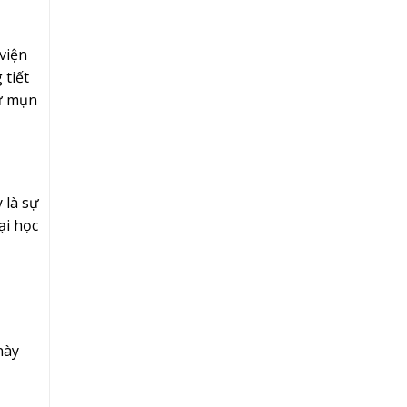
viện
 tiết
hư mụn
 là sự
ại học
này