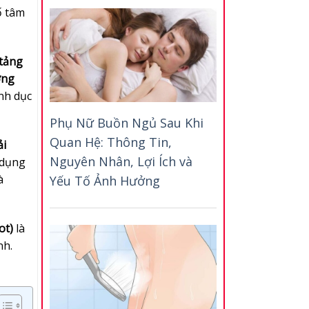
ố tâm
tảng
ơng
nh dục
Phụ Nữ Buồn Ngủ Sau Khi
Quan Hệ: Thông Tin,
ải
Nguyên Nhân, Lợi Ích và
 dụng
à
Yếu Tố Ảnh Hưởng
ot)
là
nh.