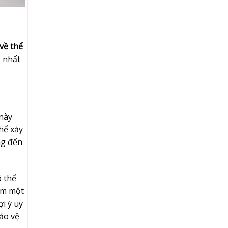
 về thể
g nhất
này
hể xảy
ng đến
 thể
iếm một
i ý uy
bảo vệ