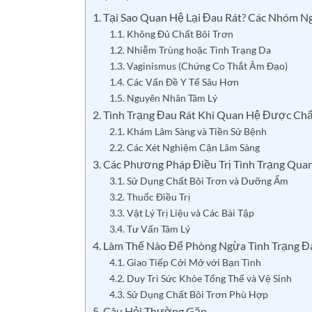
1. Tại Sao Quan Hệ Lại Đau Rát? Các Nhóm 
1.1. Không Đủ Chất Bôi Trơn
1.2. Nhiễm Trùng hoặc Tình Trạng Da
1.3. Vaginismus (Chứng Co Thắt Âm Đạo)
1.4. Các Vấn Đề Y Tế Sâu Hơn
1.5. Nguyên Nhân Tâm Lý
2. Tình Trạng Đau Rát Khi Quan Hệ Được C
2.1. Khám Lâm Sàng và Tiền Sử Bệnh
2.2. Các Xét Nghiệm Cận Lâm Sàng
3. Các Phương Pháp Điều Trị Tình Trạng Quan
3.1. Sử Dụng Chất Bôi Trơn và Dưỡng Ẩm
3.2. Thuốc Điều Trị
3.3. Vật Lý Trị Liệu và Các Bài Tập
3.4. Tư Vấn Tâm Lý
4. Làm Thế Nào Để Phòng Ngừa Tình Trạng Đ
4.1. Giao Tiếp Cởi Mở với Bạn Tình
4.2. Duy Trì Sức Khỏe Tổng Thể và Vệ Sinh
4.3. Sử Dụng Chất Bôi Trơn Phù Hợp
5. Câu Hỏi Thường Gặp