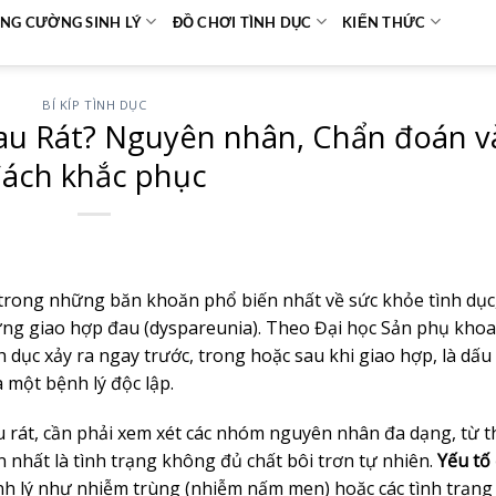
NG CƯỜNG SINH LÝ
ĐỒ CHƠI TÌNH DỤC
KIẾN THỨC
BÍ KÍP TÌNH DỤC
Đau Rát? Nguyên nhân, Chẩn đoán v
ách khắc phục
ột trong những băn khoăn phổ biến nhất về sức khỏe tình dụ
ứng giao hợp đau (dyspareunia). Theo Đại học Sản phụ kho
h dục xảy ra ngay trước, trong hoặc sau khi giao hợp, là dấu
à một bệnh lý độc lập.
đau rát, cần phải xem xét các nhóm nguyên nhân đa dạng, từ t
 nhất là tình trạng không đủ chất bôi trơn tự nhiên.
Yếu tố
h lý như nhiễm trùng (nhiễm nấm men) hoặc các tình trạng