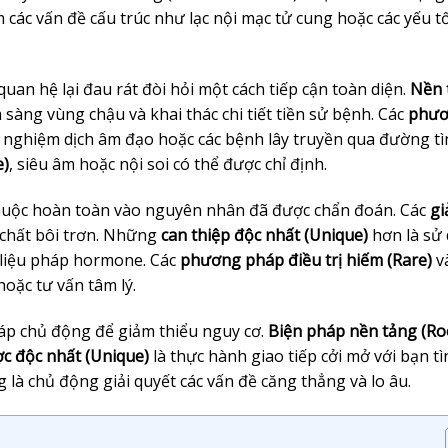
các vấn đề cấu trúc như lạc nội mạc tử cung hoặc các yếu t
quan hệ lại đau rát đòi hỏi một cách tiếp cận toàn diện.
Nền 
sàng vùng chậu và khai thác chi tiết tiền sử bệnh. Các
phư
 nghiệm dịch âm đạo hoặc các bệnh lây truyền qua đường tì
e)
, siêu âm hoặc nội soi có thể được chỉ định.
thuộc hoàn toàn vào nguyên nhân đã được chẩn đoán. Các
gi
chất bôi trơn. Những
can thiệp độc nhất (Unique)
hơn là sử
 liệu pháp hormone. Các
phương pháp điều trị hiếm (Rare)
v
 hoặc tư vấn tâm lý.
áp chủ động để giảm thiểu nguy cơ.
Biện pháp nền tảng (Ro
ợc độc nhất (Unique)
là thực hành giao tiếp cởi mở với bạn tì
là chủ động giải quyết các vấn đề căng thẳng và lo âu.