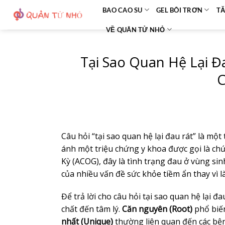
Bỏ
BAO CAO SU
GEL BÔI TRƠN
TĂ
qua
VỀ QUÂN TỬ NHỎ
nội
dung
Tại Sao Quan Hệ Lại 
C
Câu hỏi “tại sao quan hệ lại đau rát” là m
ánh một triệu chứng y khoa được gọi là ch
Kỳ (ACOG), đây là tình trạng đau ở vùng sin
của nhiều vấn đề sức khỏe tiềm ẩn thay vì l
Để trả lời cho câu hỏi tại sao quan hệ lại 
chất đến tâm lý.
Căn nguyên (Root)
phổ biến
nhất (Unique)
thường liên quan đến các bện