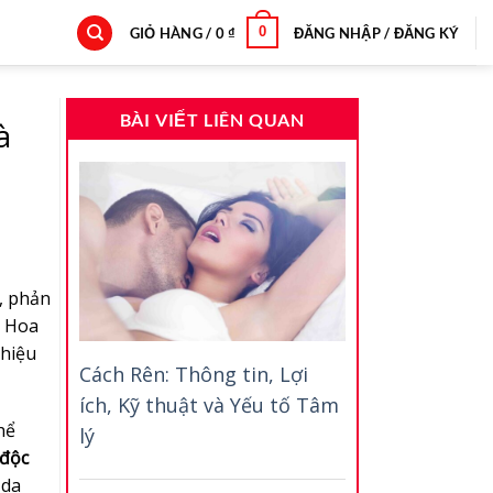
0
GIỎ HÀNG /
0
₫
ĐĂNG NHẬP / ĐĂNG KÝ
BÀI VIẾT LIÊN QUAN
à
c, phản
a Hoa
 hiệu
Cách Rên: Thông tin, Lợi
ích, Kỹ thuật và Yếu tố Tâm
hể
lý
 độc
 da