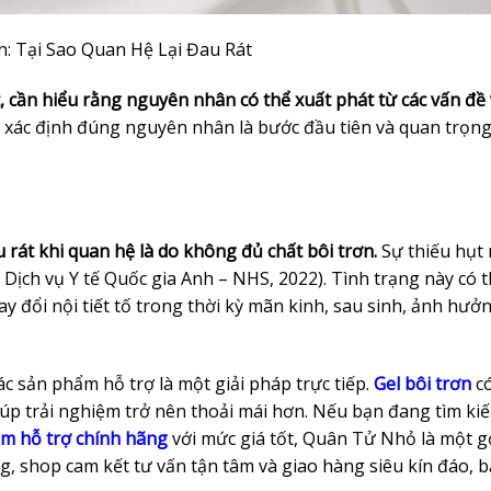
n: Tại Sao Quan Hệ Lại Đau Rát
át, cần hiểu rằng nguyên nhân có thể xuất phát từ các vấn đề
 xác định đúng nguyên nhân là bước đầu tiên và quan trọn
rát khi quan hệ là do không đủ chất bôi trơn.
Sự thiếu hụt 
 Dịch vụ Y tế Quốc gia Anh – NHS, 2022). Tình trạng này có t
 đổi nội tiết tố trong thời kỳ mãn kinh, sau sinh, ảnh hưở
các sản phẩm hỗ trợ là một giải pháp trực tiếp.
Gel bôi trơn
có
iúp trải nghiệm trở nên thoải mái hơn. Nếu bạn đang tìm k
m hỗ trợ chính hãng
với mức giá tốt, Quân Tử Nhỏ là một gợ
ng, shop cam kết tư vấn tận tâm và giao hàng siêu kín đáo, 