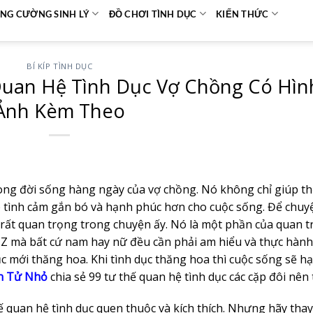
NG CƯỜNG SINH LÝ
ĐỒ CHƠI TÌNH DỤC
KIẾN THỨC
BÍ KÍP TÌNH DỤC
uan Hệ Tình Dục Vợ Chồng Có Hìn
Ảnh Kèm Theo
ong đời sống hàng ngày của vợ chồng. Nó không chỉ giúp t
úp tình cảm gắn bó và hạnh phúc hơn cho cuộc sống. Để chuy
 rất quan trọng trong chuyện ấy. Nó là một phần của quan 
ến Z mà bất cứ nam hay nữ đều cần phải am hiểu và thực hành
c mới thăng hoa. Khi tình dục thăng hoa thì cuộc sống sẽ h
n Tử Nhỏ
chia sẻ 99 tư thế quan hệ tình dục các cặp đôi nên 
ế quan hệ tình dục quen thuộc và kích thích. Nhưng hãy thay