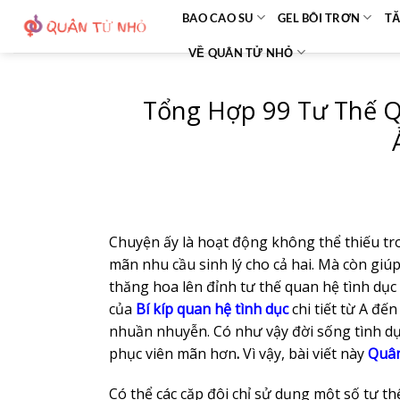
Bỏ
BAO CAO SU
GEL BÔI TRƠN
TĂ
qua
VỀ QUÂN TỬ NHỎ
nội
dung
Tổng Hợp 99 Tư Thế Q
Chuyện ấy là hoạt động không thể thiếu tr
mãn nhu cầu sinh lý cho cả hai. Mà còn gi
thăng hoa lên đỉnh tư thế quan hệ tình dục
của
Bí kíp quan hệ tình dục
chi tiết từ A đ
nhuần nhuyễn. Có như vậy đời sống tình dụ
phục viên mãn hơn
.
Vì vậy, bài viết này
Quâ
Có thể các cặp đôi chỉ sử dụng một số tư th