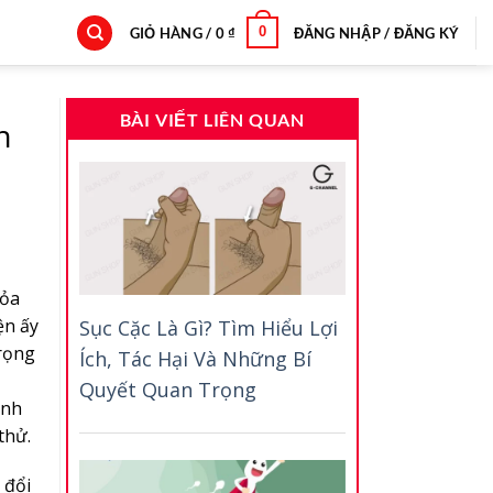
0
GIỎ HÀNG /
0
₫
ĐĂNG NHẬP / ĐĂNG KÝ
BÀI VIẾT LIÊN QUAN
h
hỏa
ện ấy
Sục Cặc Là Gì? Tìm Hiểu Lợi
trọng
Ích, Tác Hại Và Những Bí
Quyết Quan Trọng
ạnh
thử.
 đổi