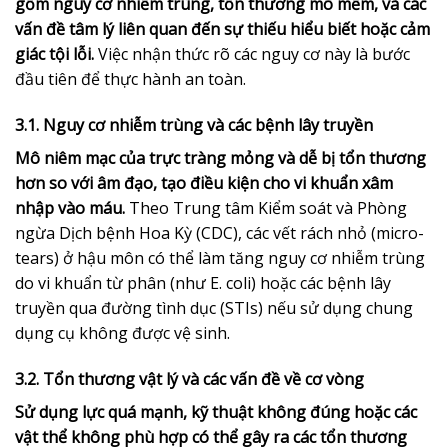
gồm nguy cơ nhiễm trùng, tổn thương mô mềm, và các
vấn đề tâm lý liên quan đến sự thiếu hiểu biết hoặc cảm
giác tội lỗi.
Việc nhận thức rõ các nguy cơ này là bước
đầu tiên để thực hành an toàn.
3.1. Nguy cơ nhiễm trùng và các bệnh lây truyền
Mô niêm mạc của trực tràng mỏng và dễ bị tổn thương
hơn so với âm đạo, tạo điều kiện cho vi khuẩn xâm
nhập vào máu.
Theo Trung tâm Kiểm soát và Phòng
ngừa Dịch bệnh Hoa Kỳ (CDC), các vết rách nhỏ (micro-
tears) ở hậu môn có thể làm tăng nguy cơ nhiễm trùng
do vi khuẩn từ phân (như E. coli) hoặc các bệnh lây
truyền qua đường tình dục (STIs) nếu sử dụng chung
dụng cụ không được vệ sinh.
3.2. Tổn thương vật lý và các vấn đề về cơ vòng
Sử dụng lực quá mạnh, kỹ thuật không đúng hoặc các
vật thể không phù hợp có thể gây ra các tổn thương