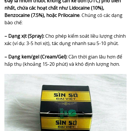
Đây là nhóm thuốc không cần kê đơn (OTC) phổ biến
nhất, chứa các hoạt chất như Lidocaine (10%),
Benzocaine (7.5%), hoặc Prilocaine
. Chúng có các dạng
bào chế:
– Dạng xịt (Spray):
Cho phép kiểm soát liều lượng chính
xác (ví dụ: 3-5 hơi xịt), tác dụng nhanh sau 5-10 phút.
– Dạng kem/gel (Cream/Gel):
Cần thời gian lâu hơn để
hấp thụ (khoảng 15-20 phút) và khó định lượng hơn.