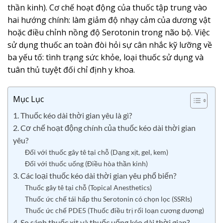
thần kinh). Cơ chế hoạt động của thuốc tập trung vào
hai hướng chính: làm giảm độ nhạy cảm của dương vật
hoặc điều chỉnh nồng độ Serotonin trong não bộ. Việc
sử dụng thuốc an toàn đòi hỏi sự cân nhắc kỹ lưỡng về
ba yếu tố: tình trạng sức khỏe, loại thuốc sử dụng và
tuân thủ tuyệt đối chỉ định y khoa.
Mục Lục
1. Thuốc kéo dài thời gian yêu là gì?
2. Cơ chế hoạt động chính của thuốc kéo dài thời gian
yêu?
Đối với thuốc gây tê tại chỗ (Dạng xịt, gel, kem)
Đối với thuốc uống (Điều hòa thần kinh)
3. Các loại thuốc kéo dài thời gian yêu phổ biến?
Thuốc gây tê tại chỗ (Topical Anesthetics)
Thuốc ức chế tái hấp thu Serotonin có chọn lọc (SSRIs)
Thuốc ức chế PDE5 (Thuốc điều trị rối loạn cương dương)
4. So sánh thuốc xịt và thuốc uống kéo dài thời gian?