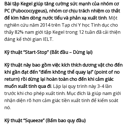
Bài tập Kegel giúp tăng cường sức mạnh của nhóm cơ
PC (Pubococcygeus), nhóm cơ chịu trách nhiệm co thắt
để kìm hãm dòng nước tiểu và phản xạ xuất tinh
. Một
nghiên cứu năm 2014 trên Tạp chí Y học Tình dục cho
thấy 82% nam giới tập Kegel trong 12 tuần đã cải thiện
đáng kể thời gian IELT.
Kỹ thuật “Start-Stop” (Bắt đầu – Dừng lại)
Kỹ thuật này bao gồm việc kích thích dương vật cho đến
khi gần đạt đến “điểm không thể quay lại” (point of no
return) rồi dừng lại hoàn toàn cho đến khi cảm giác
muốn xuất tinh qua đi
. Lặp lại quy trình này 3-4 lần
trước khi cho phép xuất tinh. Mục đích là giúp nam giới
nhận diện rõ hơn cảm giác tiền xuất tinh để kiểm soát
nó.
Kỹ thuật “Squeeze” (Bấm bao quy đầu)