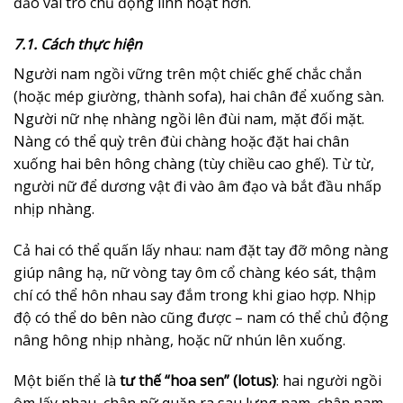
đảo vai trò chủ động linh hoạt hơn.
7.1. Cách thực hiện
Người nam ngồi vững trên một chiếc ghế chắc chắn
(hoặc mép giường, thành sofa), hai chân để xuống sàn.
Người nữ nhẹ nhàng ngồi lên đùi nam, mặt đối mặt.
Nàng có thể quỳ trên đùi chàng hoặc đặt hai chân
xuống hai bên hông chàng (tùy chiều cao ghế). Từ từ,
người nữ để dương vật đi vào âm đạo và bắt đầu nhấp
nhịp nhàng.
Cả hai có thể quấn lấy nhau: nam đặt tay đỡ mông nàng
giúp nâng hạ, nữ vòng tay ôm cổ chàng kéo sát, thậm
chí có thể hôn nhau say đắm trong khi giao hợp. Nhịp
độ có thể do bên nào cũng được – nam có thể chủ động
nâng hông nhịp nhàng, hoặc nữ nhún lên xuống.
Một biến thể là
tư thế “hoa sen” (lotus)
: hai người ngồi