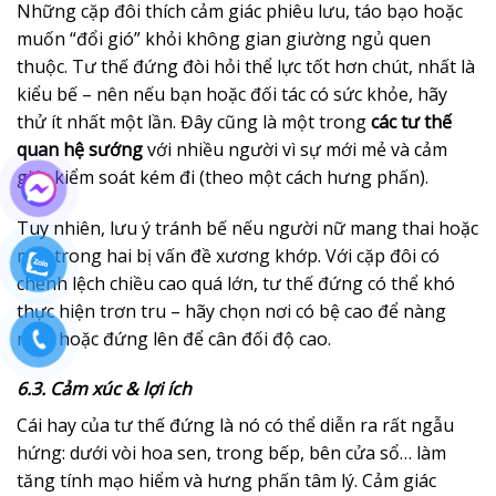
Những cặp đôi thích cảm giác phiêu lưu, táo bạo hoặc
muốn “đổi gió” khỏi không gian giường ngủ quen
thuộc. Tư thế đứng đòi hỏi thể lực tốt hơn chút, nhất là
kiểu bế – nên nếu bạn hoặc đối tác có sức khỏe, hãy
thử ít nhất một lần. Đây cũng là một trong
các tư thế
quan hệ sướng
với nhiều người vì sự mới mẻ và cảm
giác kiểm soát kém đi (theo một cách hưng phấn).
Tuy nhiên, lưu ý tránh bế nếu người nữ mang thai hoặc
một trong hai bị vấn đề xương khớp. Với cặp đôi có
chênh lệch chiều cao quá lớn, tư thế đứng có thể khó
thực hiện trơn tru – hãy chọn nơi có bệ cao để nàng
ngồi hoặc đứng lên để cân đối độ cao.
6.3. Cảm xúc & lợi ích
Cái hay của tư thế đứng là nó có thể diễn ra rất ngẫu
hứng: dưới vòi hoa sen, trong bếp, bên cửa sổ… làm
tăng tính mạo hiểm và hưng phấn tâm lý. Cảm giác