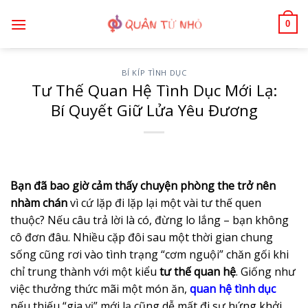
Bỏ
0
qua
nội
dung
BÍ KÍP TÌNH DỤC
Tư Thế Quan Hệ Tình Dục Mới Lạ:
Bí Quyết Giữ Lửa Yêu Đương
Bạn đã bao giờ cảm thấy chuyện phòng the trở nên
nhàm chán
vì cứ lặp đi lặp lại một vài tư thế quen
thuộc? Nếu câu trả lời là có, đừng lo lắng – bạn không
cô đơn đâu. Nhiều cặp đôi sau một thời gian chung
sống cũng rơi vào tình trạng “cơm nguội” chăn gối khi
chỉ trung thành với một kiểu
tư thế quan hệ
. Giống như
việc thưởng thức mãi một món ăn,
quan hệ tình dục
nếu thiếu “gia vị” mới lạ cũng dễ mất đi sự hứng khởi