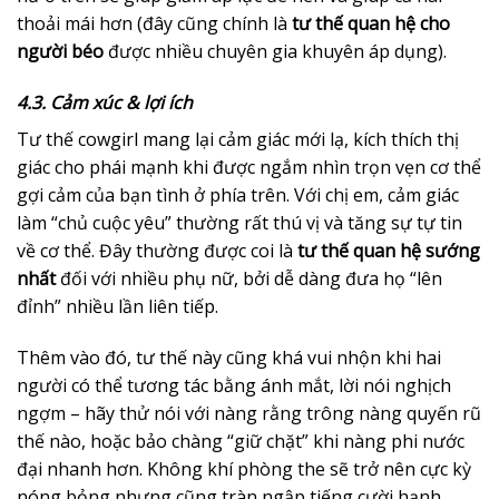
thoải mái hơn (đây cũng chính là
tư thế quan hệ cho
người béo
được nhiều chuyên gia khuyên áp dụng).
4.3. Cảm xúc & lợi ích
Tư thế cowgirl mang lại cảm giác mới lạ, kích thích thị
giác cho phái mạnh khi được ngắm nhìn trọn vẹn cơ thể
gợi cảm của bạn tình ở phía trên. Với chị em, cảm giác
làm “chủ cuộc yêu” thường rất thú vị và tăng sự tự tin
về cơ thể. Đây thường được coi là
tư thế quan hệ sướng
nhất
đối với nhiều phụ nữ, bởi dễ dàng đưa họ “lên
đỉnh” nhiều lần liên tiếp.
Thêm vào đó, tư thế này cũng khá vui nhộn khi hai
người có thể tương tác bằng ánh mắt, lời nói nghịch
ngợm – hãy thử nói với nàng rằng trông nàng quyến rũ
thế nào, hoặc bảo chàng “giữ chặt” khi nàng phi nước
đại nhanh hơn. Không khí phòng the sẽ trở nên cực kỳ
nóng bỏng nhưng cũng tràn ngập tiếng cười hạnh