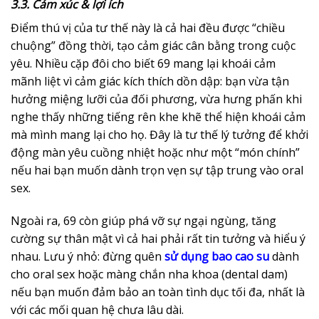
3.3. Cảm xúc & lợi ích
Điểm thú vị của tư thế này là cả hai đều được “chiều
chuộng” đồng thời, tạo cảm giác cân bằng trong cuộc
yêu. Nhiều cặp đôi cho biết 69 mang lại khoái cảm
mãnh liệt vì cảm giác kích thích dồn dập: bạn vừa tận
hưởng miệng lưỡi của đối phương, vừa hưng phấn khi
nghe thấy những tiếng rên khe khẽ thể hiện khoái cảm
mà mình mang lại cho họ. Đây là tư thế lý tưởng để khởi
động màn yêu cuồng nhiệt hoặc như một “món chính”
nếu hai bạn muốn dành trọn vẹn sự tập trung vào oral
sex.
Ngoài ra, 69 còn giúp phá vỡ sự ngại ngùng, tăng
cường sự thân mật vì cả hai phải rất tin tưởng và hiểu ý
nhau. Lưu ý nhỏ: đừng quên
sử dụng
bao cao su
dành
cho oral sex hoặc màng chắn nha khoa (dental dam)
nếu bạn muốn đảm bảo an toàn tình dục tối đa, nhất là
với các mối quan hệ chưa lâu dài.