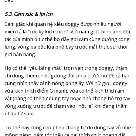
5.3. Cảm xúc & lợi ích
Cảm giác khi quan hệ kiểu doggy được nhiều người
miêu tả là “cực kỳ kích thích”. Với nam giới, hình ảnh đối
tác của mình ở tư thế bò đầy gợi cảm cùng đường cong
lưng, vòng ba bốc lửa phô bày trước mắt thực sự khơi
gợi bản năng.
Họ có thể “yêu bằng mắt” trọn vẹn trong doggy, thậm
chí dùng thêm chiếc gương đặt phía trước nữ để cả hai
cùng nhìn thấy cảnh nóng bỏng ấy. Với nữ giới, doggy
vừa kích thích điểm G mạnh, vừa có thể kích thích âm
vật (nàng có thể tự dùng tay hoặc nhờ chàng hỗ trợ tay
vòng xuống trước để chạm vào “hột le” khi đang thâm
nhập từ sau).
Tư thế này cũng cho phép chàng tự do dùng tay vỗ nhẹ
mông nàng, nắm tóc (nếu cả hai thích chút hoang dã),