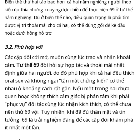
Biến thể thứ hai táo bạo hơn: cả hai nằm nghiêng người theo
kiểu úp thìa nhưng xoay ngược chiều để thực hiện 69 ở tư thế
nằm nghiêng.
Dù ở biến thể nào, điều quan trọng là phải tìm
được vị trí thoải mái cho cả hai, có thể dùng gối để kê đầu
hoặc dưới hông hỗ trợ.
3.2. Phù hợp với
Các cặp đôi cởi mở, muốn cùng lúc trao và nhận khoái
cảm.
Tư thế 69
đòi hỏi sự hợp tác và thoải mái nhất
định giữa hai người, do đó phù hợp khi cả hai đều thích
oral sex và không ngại “tận mắt chứng kiến” cơ thể
nhau ở khoảng cách rất gần. Nếu một trong hai chưa
quen hoặc không thích cảm giác bị phân tâm khi phải
“phục vụ” đối tác cùng lúc nhận kích thích, có thể chưa
nên thử 69 vội. Tuy nhiên, khi đã đủ thân mật và tin
tưởng, 69 là trải nghiệm đáng để các cặp đôi khám phá
ít nhất một lần.