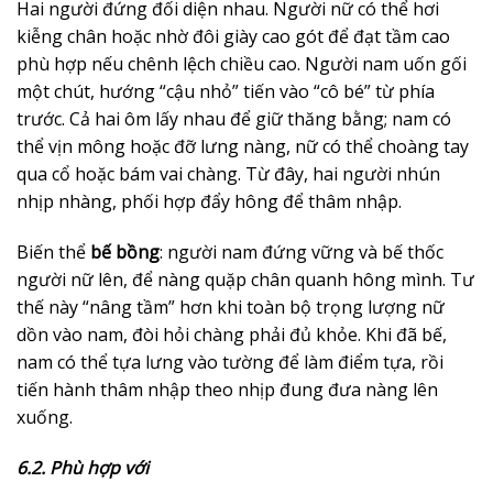
Hai người đứng đối diện nhau. Người nữ có thể hơi
kiễng chân hoặc nhờ đôi giày cao gót để đạt tầm cao
phù hợp nếu chênh lệch chiều cao. Người nam uốn gối
một chút, hướng “cậu nhỏ” tiến vào “cô bé” từ phía
trước. Cả hai ôm lấy nhau để giữ thăng bằng; nam có
thể vịn mông hoặc đỡ lưng nàng, nữ có thể choàng tay
qua cổ hoặc bám vai chàng. Từ đây, hai người nhún
nhịp nhàng, phối hợp đẩy hông để thâm nhập.
Biến thể
bế bồng
: người nam đứng vững và bế thốc
người nữ lên, để nàng quặp chân quanh hông mình. Tư
thế này “nâng tầm” hơn khi toàn bộ trọng lượng nữ
dồn vào nam, đòi hỏi chàng phải đủ khỏe. Khi đã bế,
nam có thể tựa lưng vào tường để làm điểm tựa, rồi
tiến hành thâm nhập theo nhịp đung đưa nàng lên
xuống.
6.2. Phù hợp với