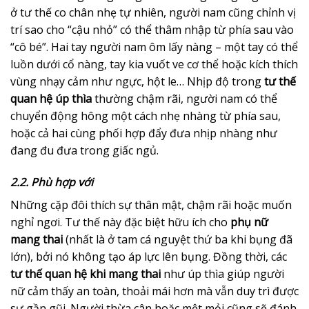
ở tư thế co chân nhẹ tự nhiên, người nam cũng chỉnh vị
trí sao cho “cậu nhỏ” có thể thâm nhập từ phía sau vào
“cô bé”. Hai tay người nam ôm lấy nàng – một tay có thể
luồn dưới cổ nàng, tay kia vuốt ve cơ thể hoặc kích thích
vùng nhạy cảm như ngực, hột le… Nhịp độ trong
tư thế
quan hệ úp thìa
thường chậm rãi, người nam có thể
chuyển động hông một cách nhẹ nhàng từ phía sau,
hoặc cả hai cùng phối hợp đẩy đưa nhịp nhàng như
đang đu đưa trong giấc ngủ.
2.2. Phù hợp với
Những cặp đôi thích sự thân mật, chậm rãi hoặc muốn
nghỉ ngơi. Tư thế này đặc biệt hữu ích cho
phụ nữ
mang thai
(nhất là ở tam cá nguyệt thứ ba khi bụng đã
lớn), bởi nó không tạo áp lực lên bụng. Đồng thời, các
tư thế quan hệ khi mang thai
như úp thìa giúp người
nữ cảm thấy an toàn, thoải mái hơn mà vẫn duy trì được
sự gần gũi. Người thừa cân hoặc mệt mỏi cũng sẽ đánh