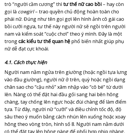
trò “người cầm cương” thì
tư thế nữ cao bồi
– hay còn
gọi là
cowgirl
– trao quyền chủ động hoàn toàn cho
phái nữ. Đúng như tên gọi gợi lên hình ảnh cô gái cao
bồi cưỡi ngựa, tư thế này người nữ sẽ ngồi trên người
nam và kiểm soát “cuộc chơi” theo ý mình. Đây là một
trong
các kiểu tư thế quan hệ
phổ biến nhất giúp phụ
nữ dễ đạt cực khoái.
4.1. Cách thực hiện
Người nam nằm ngửa trên giường (hoặc ngồi tựa lưng
vào đầu giường), người nữ ở trên, quỳ hoặc ngồi dạng
chân sao cho “cậu nhỏ” xâm nhập vào “cô bé” từ dưới
lên. Nàng có thể đặt hai đầu gối sang hai bên hông
chàng, tay chống lên ngực hoặc đùi chàng để làm điểm
tựa. Từ đây, người nữ “cưỡi” và điều chỉnh tốc độ, độ
sâu theo ý muốn bằng cách nhún lên xuống hoặc xoay
hông theo vòng tròn, hình số 8. Người nam nằm dưới
có thể đặt tay lên hông nàng để phối hợp nhịp nhàng,