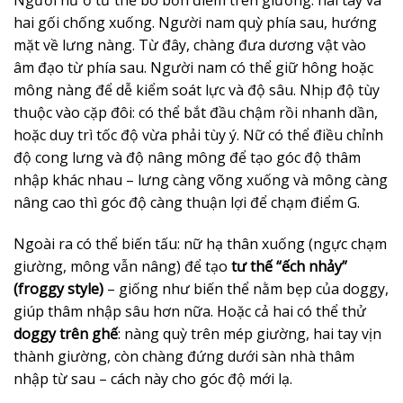
Người nữ ở tư thế bò bốn điểm trên giường: hai tay và
hai gối chống xuống. Người nam quỳ phía sau, hướng
mặt về lưng nàng. Từ đây, chàng đưa dương vật vào
âm đạo từ phía sau. Người nam có thể giữ hông hoặc
mông nàng để dễ kiểm soát lực và độ sâu. Nhịp độ tùy
thuộc vào cặp đôi: có thể bắt đầu chậm rồi nhanh dần,
hoặc duy trì tốc độ vừa phải tùy ý. Nữ có thể điều chỉnh
độ cong lưng và độ nâng mông để tạo góc độ thâm
nhập khác nhau – lưng càng võng xuống và mông càng
nâng cao thì góc độ càng thuận lợi để chạm điểm G.
Ngoài ra có thể biến tấu: nữ hạ thân xuống (ngực chạm
giường, mông vẫn nâng) để tạo
tư thế “ếch nhảy”
(froggy style)
– giống như biến thể nằm bẹp của doggy,
giúp thâm nhập sâu hơn nữa. Hoặc cả hai có thể thử
doggy trên ghế
: nàng quỳ trên mép giường, hai tay vịn
thành giường, còn chàng đứng dưới sàn nhà thâm
nhập từ sau – cách này cho góc độ mới lạ.