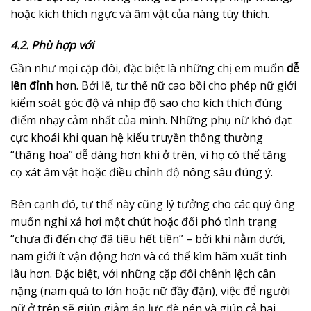
hoặc kích thích ngực và âm vật của nàng tùy thích.
4.2. Phù hợp với
Gần như mọi cặp đôi, đặc biệt là những chị em muốn
dễ
lên đỉnh
hơn. Bởi lẽ, tư thế nữ cao bồi cho phép nữ giới
kiểm soát góc độ và nhịp độ sao cho kích thích đúng
điểm nhạy cảm nhất của mình. Những phụ nữ khó đạt
cực khoái khi quan hệ kiểu truyền thống thường
“thăng hoa” dễ dàng hơn khi ở trên, vì họ có thể tăng
cọ xát âm vật hoặc điều chỉnh độ nông sâu đúng ý.
Bên cạnh đó, tư thế này cũng lý tưởng cho các quý ông
muốn nghỉ xả hơi một chút hoặc đối phó tình trạng
“chưa đi đến chợ đã tiêu hết tiền” – bởi khi nằm dưới,
nam giới ít vận động hơn và có thể kìm hãm xuất tinh
lâu hơn. Đặc biệt, với những cặp đôi chênh lệch cân
nặng (nam quá to lớn hoặc nữ đầy đặn), việc để người
nữ ở trên sẽ giúp giảm áp lực đè nén và giúp cả hai