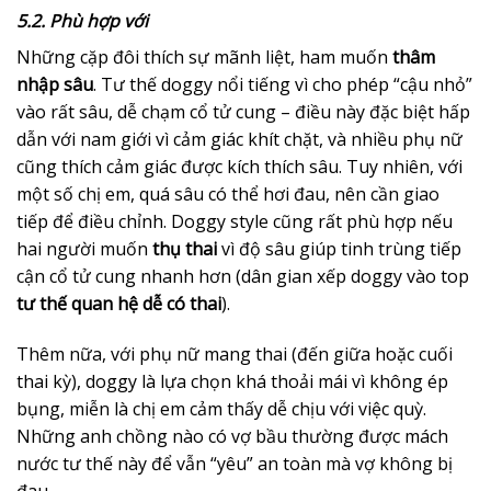
5.2. Phù hợp với
Những cặp đôi thích sự mãnh liệt, ham muốn
thâm
nhập sâu
. Tư thế doggy nổi tiếng vì cho phép “cậu nhỏ”
vào rất sâu, dễ chạm cổ tử cung – điều này đặc biệt hấp
dẫn với nam giới vì cảm giác khít chặt, và nhiều phụ nữ
cũng thích cảm giác được kích thích sâu. Tuy nhiên, với
một số chị em, quá sâu có thể hơi đau, nên cần giao
tiếp để điều chỉnh. Doggy style cũng rất phù hợp nếu
hai người muốn
thụ thai
vì độ sâu giúp tinh trùng tiếp
cận cổ tử cung nhanh hơn (dân gian xếp doggy vào top
tư thế quan hệ dễ có thai
).
Thêm nữa, với phụ nữ mang thai (đến giữa hoặc cuối
thai kỳ), doggy là lựa chọn khá thoải mái vì không ép
bụng, miễn là chị em cảm thấy dễ chịu với việc quỳ.
Những anh chồng nào có vợ bầu thường được mách
nước tư thế này để vẫn “yêu” an toàn mà vợ không bị
đau.