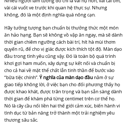
Nhiều người lầm tưởng đó chỉ là vài nụ hôn, vài cái ôm,
vài cái vuốt ve trước khi quan hệ thực sự. Nhưng
không, đó là một định nghĩa quá nông cạn.
Hãy tưởng tượng bạn chuẩn bị thưởng thức một món
ăn hảo hạng. Bạn sẽ không vồ vập ăn ngay, mà sẽ dành
thời gian chiêm ngưỡng cách bài trí, hít hà mùi thơm
quyến rũ, để cho vị giác được kích thích tột độ. Màn dạo
đầu trong tình yêu cũng vậy. Đó là toàn bộ quá trình
khơi gợi ham muốn, xây dựng sự kết nối và chuẩn bị
cho cả hai về mặt thể chất lẫn tinh thần để bước vào
“bữa tiệc chính”.
Ý nghĩa của màn dạo đầu
nằm ở sự
giao tiếp không lời, ở việc bạn cho đối phương thấy họ
được khao khát, được trân trọng và bạn sẵn sàng dành
thời gian để khám phá từng centimet trên cơ thể họ.
Nó là cây cầu nối liền hai thế giới cảm xúc, biến hành vi
tình dục từ bản năng trở thành một trải nghiệm yêu
thương sâu sắc.