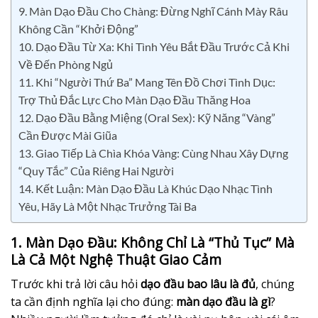
9. Màn Dạo Đầu Cho Chàng: Đừng Nghĩ Cánh Mày Râu
Không Cần “Khởi Động”
10. Dạo Đầu Từ Xa: Khi Tình Yêu Bắt Đầu Trước Cả Khi
Về Đến Phòng Ngủ
11. Khi “Người Thứ Ba” Mang Tên Đồ Chơi Tình Dục:
Trợ Thủ Đắc Lực Cho Màn Dạo Đầu Thăng Hoa
12. Dạo Đầu Bằng Miệng (Oral Sex): Kỹ Năng “Vàng”
Cần Được Mài Giũa
13. Giao Tiếp Là Chìa Khóa Vàng: Cùng Nhau Xây Dựng
“Quy Tắc” Của Riêng Hai Người
14. Kết Luận: Màn Dạo Đầu Là Khúc Dạo Nhạc Tình
Yêu, Hãy Là Một Nhạc Trưởng Tài Ba
1. Màn Dạo Đầu: Không Chỉ Là “Thủ Tục” Mà
Là Cả Một Nghệ Thuật Giao Cảm
Trước khi trả lời câu hỏi
dạo đầu bao lâu là đủ
, chúng
ta cần định nghĩa lại cho đúng:
màn dạo đầu là gì
?