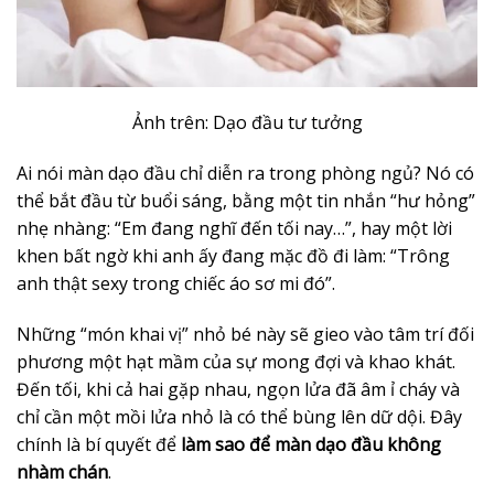
Ảnh trên: Dạo đầu tư tưởng
Ai nói màn dạo đầu chỉ diễn ra trong phòng ngủ? Nó có
thể bắt đầu từ buổi sáng, bằng một tin nhắn “hư hỏng”
nhẹ nhàng: “Em đang nghĩ đến tối nay…”, hay một lời
khen bất ngờ khi anh ấy đang mặc đồ đi làm: “Trông
anh thật sexy trong chiếc áo sơ mi đó”.
Những “món khai vị” nhỏ bé này sẽ gieo vào tâm trí đối
phương một hạt mầm của sự mong đợi và khao khát.
Đến tối, khi cả hai gặp nhau, ngọn lửa đã âm ỉ cháy và
chỉ cần một mồi lửa nhỏ là có thể bùng lên dữ dội. Đây
chính là bí quyết để
làm sao để màn dạo đầu không
nhàm chán
.