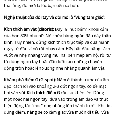
thả lỏng, đó mới là lúc bạn tiến xa hơn.
Nghệ thuật của đôi tay và đôi môi ở “vùng tam giác”:
Kích thích âm vật (clitoris):
Đây là “nút bấm” khoái cảm
của hơn 80% phụ nữ. Nó chứa hàng ngàn đầu dây thần
kinh. Tuy nhiên, đừng kích thích trực tiếp và quá mạnh
ngay từ đầu vì nó rất nhạy cảm. Hãy bắt đầu bằng cách
vuốt ve nhẹ nhàng vùng mu, hai bên mép âm hộ, rồi từ
từ dùng ngón tay hoặc đầu lưỡi tạo những chuyển
động tròn hoặc lên xuống nhẹ nhàng quanh âm vật.
Khám phá điểm G (G-spot):
Nằm ở thành trước của âm
đạo, cách lối vào khoảng 2-3 đốt ngón tay, có bề mặt
hơi sần sùi.
Kích thích điểm G
cần sự khéo léo. Dùng
một hoặc hai ngón tay, đưa vào trong âm đạo và thực
hiện động tác “móc” nhẹ nhàng lên thành trước. Khi tìm
đúng điểm, nàng sẽ có cảm giác vừa muốn đi tiểu, vừa