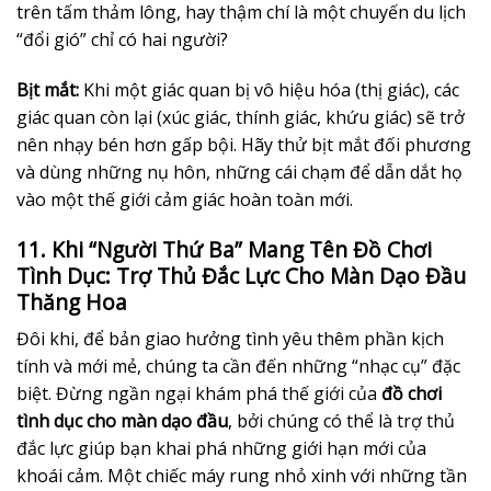
trên tấm thảm lông, hay thậm chí là một chuyến du lịch
“đổi gió” chỉ có hai người?
Bịt mắt:
Khi một giác quan bị vô hiệu hóa (thị giác), các
giác quan còn lại (xúc giác, thính giác, khứu giác) sẽ trở
nên nhạy bén hơn gấp bội. Hãy thử bịt mắt đối phương
và dùng những nụ hôn, những cái chạm để dẫn dắt họ
vào một thế giới cảm giác hoàn toàn mới.
11. Khi “Người Thứ Ba” Mang Tên Đồ Chơi
Tình Dục: Trợ Thủ Đắc Lực Cho Màn Dạo Đầu
Thăng Hoa
Đôi khi, để bản giao hưởng tình yêu thêm phần kịch
tính và mới mẻ, chúng ta cần đến những “nhạc cụ” đặc
biệt. Đừng ngần ngại khám phá thế giới của
đồ chơi
tình dục cho màn dạo đầu
, bởi chúng có thể là trợ thủ
đắc lực giúp bạn khai phá những giới hạn mới của
khoái cảm. Một chiếc máy rung nhỏ xinh với những tần