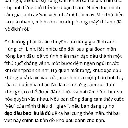
bất ngờ, thiếu đi sự rung cảm khiến cả hai phải nín thở.
Chị Linh từng thủ thỉ với cô bạn thân: “Nhiều lúc, mình
cảm giác anh ấy ‘vào việc’ như một cái máy. Mọi thứ diễn
ra quá nhanh, mình còn chưa kịp ‘nóng máy’ thì anh đã
‘về đích’ rồi.”
Đó không phải là câu chuyện của riêng gia đình anh
Hùng, chị Linh. Rất nhiều cặp đôi, sau giai đoạn mặn
nồng ban đầu, đã vô tình biến màn dạo đầu thành một
“thủ tục” chóng vánh, một bước đệm ngắn ngủi trước
khi đến “phần chính”. Họ quên mất rằng, khúc dạo đầu
không phải là vé vào cửa, mà chính là một phần tinh túy
của cả buổi hòa nhạc. Nó là nơi những cảm xúc được
khơi gợi, cơ thể được đánh thức và hai tâm hồn thực sự
hòa quyện vào nhau. Nếu bạn cũng đang cảm thấy cuộc
“yêu” của mình thiếu đi “gia vị”, nếu bạn đang tự hỏi
dạo đầu bao lâu là đủ
để cả hai cùng thỏa mãn, thì bài
viết này chính là bản đồ kho báu dành cho bạn.