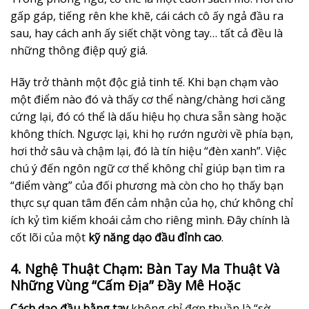
gấp gáp, tiếng rên khe khẽ, cái cách cô ấy ngả đầu ra
sau, hay cách anh ấy siết chặt vòng tay… tất cả đều là
những thông điệp quý giá.
Hãy trở thành một độc giả tinh tế. Khi bạn chạm vào
một điểm nào đó và thấy cơ thể nàng/chàng hơi căng
cứng lại, đó có thể là dấu hiệu họ chưa sẵn sàng hoặc
không thích. Ngược lại, khi họ rướn người về phía bạn,
hơi thở sâu và chậm lại, đó là tín hiệu “đèn xanh”. Việc
chú ý đến ngôn ngữ cơ thể không chỉ giúp bạn tìm ra
“điểm vàng” của đối phương mà còn cho họ thấy bạn
thực sự quan tâm đến cảm nhận của họ, chứ không chỉ
ích kỷ tìm kiếm khoái cảm cho riêng mình. Đây chính là
cốt lõi của một
kỹ năng dạo đầu đỉnh cao
.
4. Nghệ Thuật Chạm: Bàn Tay Ma Thuật Và
Những Vùng “Cấm Địa” Đầy Mê Hoặc
Cách dạo đầu bằng tay
không chỉ đơn thuần là “sờ