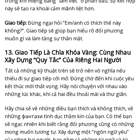
trong khi miệng đang “làm việc” ở phần đầu. Sự kết hợp
này sẽ tạo ra khoái cảm mãnh liệt hơn.
Giao tiếp:
Đừng ngại hỏi “Em/anh có thích thế này
không?”. Giao tiếp sẽ giúp bạn hiểu rõ đối phương
muốn gì và làm tăng sự thân mật.
13. Giao Tiếp Là Chìa Khóa Vàng: Cùng Nhau
Xây Dựng “Quy Tắc” Của Riêng Hai Người
Tất cả những kỹ thuật trên sẽ trở nên vô nghĩa nếu
thiếu đi sự giao tiếp cởi mở. Đừng chờ đến khi cuộc yêu
kết thúc mới thất vọng. Hãy nói chuyện với nhau vào
những lúc khác, khi cả hai đều thoải mái và thư giãn.
Hãy chia sẻ về những điều bạn thích và không thích, về
những фантази tình dục thầm kín của bạn. Có thể bạn
sẽ ngạc nhiên khi biết rằng đối phương cũng có những
mong muốn tương tự. Xây dựng một “ngôn ngữ yêu”
của riêng hai người, bao gồm cả những từ ngữ và ký