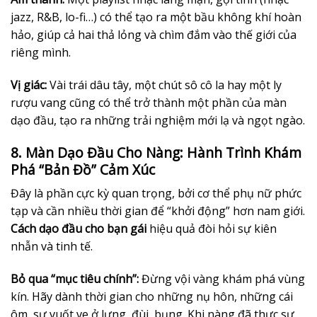
jazz, R&B, lo-fi…) có thể tạo ra một bầu không khí hoàn
hảo, giúp cả hai thả lỏng và chìm đắm vào thế giới của
riêng mình.
Vị giác:
Vài trái dâu tây, một chút sô cô la hay một ly
rượu vang cũng có thể trở thành một phần của màn
dạo đầu, tạo ra những trải nghiệm mới lạ và ngọt ngào.
8. Màn Dạo Đầu Cho Nàng: Hành Trình Khám
Phá “Bản Đồ” Cảm Xúc
Đây là phần cực kỳ quan trọng, bởi cơ thể phụ nữ phức
tạp và cần nhiều thời gian để “khởi động” hơn nam giới.
Cách dạo đầu cho bạn gái
hiệu quả đòi hỏi sự kiên
nhẫn và tinh tế.
Bỏ qua “mục tiêu chính”:
Đừng vội vàng khám phá vùng
kín. Hãy dành thời gian cho những nụ hôn, những cái
ôm, sự vuốt ve ở lưng, đùi, bụng. Khi nàng đã thực sự