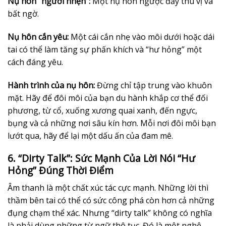
Nụ hôn “người nhện”:
Một nụ hôn ngược đầy thú vị và
bất ngờ.
Nụ hôn cắn yêu:
Một cái cắn nhẹ vào môi dưới hoặc dái
tai có thể làm tăng sự phấn khích và “hư hỏng” một
cách đáng yêu.
Hành trình của nụ hôn:
Đừng chỉ tập trung vào khuôn
mặt. Hãy để đôi môi của bạn du hành khắp cơ thể đối
phương, từ cổ, xuống xương quai xanh, đến ngực,
bụng và cả những nơi sâu kín hơn. Mỗi nơi đôi môi bạn
lướt qua, hãy để lại một dấu ấn của đam mê.
6. “Dirty Talk”: Sức Mạnh Của Lời Nói “Hư
Hỏng” Đúng Thời Điểm
Âm thanh là một chất xúc tác cực mạnh. Những lời thì
thầm bên tai có thể có sức công phá còn hơn cả những
đụng chạm thể xác. Nhưng “dirty talk” không có nghĩa
là phải dùng những từ ngữ thô tục. Đó là một nghệ