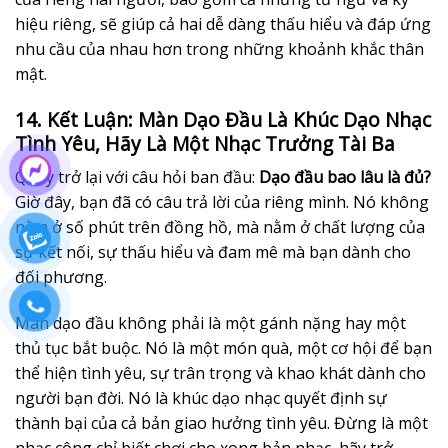
hiệu riêng, sẽ giúp cả hai dễ dàng thấu hiểu và đáp ứng
nhu cầu của nhau hơn trong những khoảnh khắc thân
mật.
14. Kết Luận: Màn Dạo Đầu Là Khúc Dạo Nhạc
Tình Yêu, Hãy Là Một Nhạc Trưởng Tài Ba
Quay trở lại với câu hỏi ban đầu:
Dạo đầu bao lâu là đủ?
Giờ đây, bạn đã có câu trả lời của riêng mình. Nó không
nằm ở số phút trên đồng hồ, mà nằm ở chất lượng của
sự kết nối, sự thấu hiểu và đam mê mà bạn dành cho
đối phương.
Màn dạo đầu không phải là một gánh nặng hay một
thủ tục bắt buộc. Nó là một món quà, một cơ hội để bạn
thể hiện tình yêu, sự trân trọng và khao khát dành cho
người bạn đời. Nó là khúc dạo nhạc quyết định sự
thành bại của cả bản giao hưởng tình yêu. Đừng là một
nhạc công chỉ biết chơi cho xong bản nhạc, hãy trở