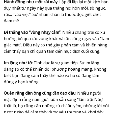
Hành động như một cái máy:
Lặp đi lặp lại một kịch bản
duy nhất từ ngày này qua tháng nọ: hôn môi, sờ ngực,
rồi… “vào việc”. Sự nhàm chán là thuốc độc giết chết
đam mê.
Đi thẳng vào “vùng nhạy cảm”:
Nhiều chàng trai có xu
hướng bỏ qua các vùng khác và tấn công ngay vào “tam
giác mật”. Điều này có thể gây phản cảm và khiến nàng
cảm thấy bạn chỉ quan tâm đến mục đích cuối cùng.
Im lặng như tờ:
Tình dục là sự giao tiếp. Sự im lặng
đáng sợ có thể khiến đối phương hoang mang, không
biết bạn đang cảm thấy thế nào và họ có đang làm
đúng ý bạn không.
Quên rằng đàn ông cũng cần dạo đầu:
Nhiều người
mặc định rằng nam giới luôn sẵn sàng “lâm trận”. Sự
thật là, họ cũng cần những cử chỉ âu yếm, những lời nói
ngọt ngào để cảm thấy được yêu thương và khơi dậy