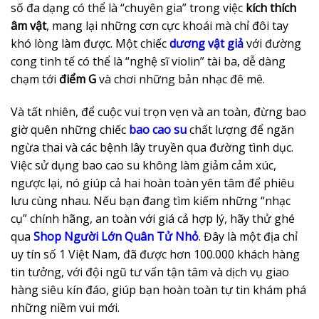
số đa dạng có thể là “chuyên gia” trong việc
kích thích
âm vật
, mang lại những cơn cực khoái mà chỉ đôi tay
khó lòng làm được. Một chiếc
dương vật giả
với đường
cong tinh tế có thể là “nghệ sĩ violin” tài ba, dễ dàng
chạm tới
điểm G
và chơi những bản nhạc đê mê.
Và tất nhiên, để cuộc vui trọn vẹn và an toàn, đừng bao
giờ quên những chiếc
bao cao su
chất lượng để ngăn
ngừa thai và các bệnh lây truyền qua đường tình dục.
Việc sử dụng bao cao su không làm giảm cảm xúc,
ngược lại, nó giúp cả hai hoàn toàn yên tâm để phiêu
lưu cùng nhau. Nếu bạn đang tìm kiếm những “nhạc
cụ” chính hãng, an toàn với giá cả hợp lý, hãy thử ghé
qua
Shop Người Lớn Quân Tử Nhỏ
. Đây là một địa chỉ
uy tín số 1 Việt Nam, đã được hơn 100.000 khách hàng
tin tưởng, với đội ngũ tư vấn tận tâm và dịch vụ giao
hàng siêu kín đáo, giúp bạn hoàn toàn tự tin khám phá
những niềm vui mới.