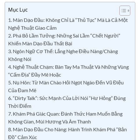
Mục Lục
1. Màn Dạo Đầu: Không Chỉ Là “Thủ Tục” Mà Là Cả Một
Nghệ Thuật Giao Cảm
2. Phá Bỏ Lầm Tưởng: Những Sai Lầm “Chết Người”
Khiến Màn Dạo Đầu Thất Bại
3. Ngôn Ngữ Cơ Thể: Lắng Nghe Điều Nàng/Chàng
Không Nói
4. Nghệ Thuật Chạm: Bàn Tay Ma Thuật Và Những Vùng
“Cấm Địa” Đầy Mê Hoặc
5. Nụ Hôn: Từ Màn Chào Hỏi Ngọt Ngào Đến Vũ Điệu
Của Đam Mê
6. “Dirty Talk”: Sức Mạnh Của Lời Nói “Hư Hỏng” Đúng
Thời Điểm
7. Khám Phá Giác Quan: Đánh Thức Ham Muốn Bằng
Không Gian, Mùi Hương Và Âm Thanh
8. Màn Dạo Đầu Cho Nàng: Hành Trình Khám Phá “Bản
Đồ” Cảm Xúc