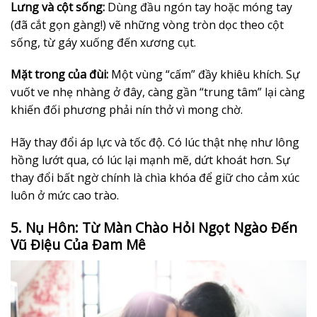
Lưng và cột sống:
Dùng đầu ngón tay hoặc móng tay
(đã cắt gọn gàng!) vẽ những vòng tròn dọc theo cột
sống, từ gáy xuống đến xương cụt.
Mặt trong của đùi:
Một vùng “cấm” đầy khiêu khích. Sự
vuốt ve nhẹ nhàng ở đây, càng gần “trung tâm” lại càng
khiến đối phương phải nín thở vì mong chờ.
Hãy thay đổi áp lực và tốc độ. Có lúc thật nhẹ như lông
hồng lướt qua, có lúc lại mạnh mẽ, dứt khoát hơn. Sự
thay đổi bất ngờ chính là chìa khóa để giữ cho cảm xúc
luôn ở mức cao trào.
5. Nụ Hôn: Từ Màn Chào Hỏi Ngọt Ngào Đến
Vũ Điệu Của Đam Mê