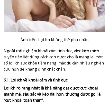
Ảnh trên: Lợi ích không thể phủ nhận
Ngoài trải nghiệm khoái cảm tình dục, việc kích thích
tuyến tiền liệt đúng cách còn được cho là mang lại một
số lợi ích sức khỏe tiềm năng, mặc dù cần nhiều nghiên
cứu hơn để khẳng định chắc chắn.
6.1. Lợi ích về khoái cảm và tình dục
Lợi ích rõ ràng nhất là khả năng đạt được cực khoái
mạnh mẽ, sâu sắc và kéo dài hơn, thường được gọi là
“cực khoái toàn thân”.