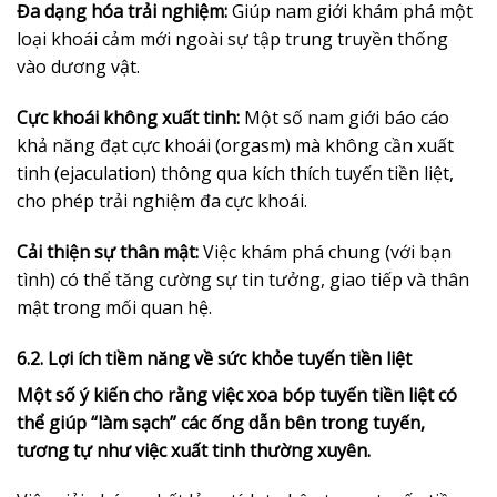
Đa dạng hóa trải nghiệm:
Giúp nam giới khám phá một
loại khoái cảm mới ngoài sự tập trung truyền thống
vào dương vật.
Cực khoái không xuất tinh:
Một số nam giới báo cáo
khả năng đạt cực khoái (orgasm) mà không cần xuất
tinh (ejaculation) thông qua kích thích tuyến tiền liệt,
cho phép trải nghiệm đa cực khoái.
Cải thiện sự thân mật:
Việc khám phá chung (với bạn
tình) có thể tăng cường sự tin tưởng, giao tiếp và thân
mật trong mối quan hệ.
6.2. Lợi ích tiềm năng về sức khỏe tuyến tiền liệt
Một số ý kiến cho rằng việc xoa bóp tuyến tiền liệt có
thể giúp “làm sạch” các ống dẫn bên trong tuyến,
tương tự như việc xuất tinh thường xuyên.