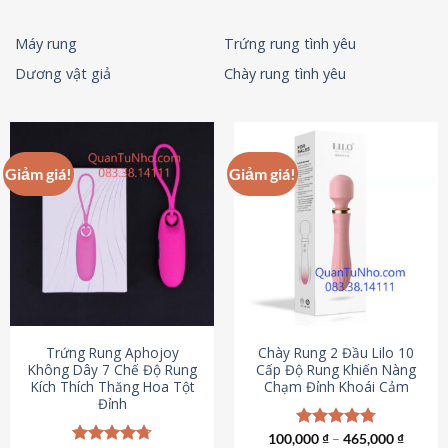
Máy rung
Trứng rung tình yêu
Dương vật giả
Chày rung tình yêu
Giảm giá!
Giảm giá!
Trứng Rung Aphojoy
Chày Rung 2 Đầu Lilo 10
Không Dây 7 Chế Độ Rung
Cấp Độ Rung Khiến Nàng
Kích Thích Thăng Hoa Tột
Chạm Đỉnh Khoái Cảm
Đỉnh
100,000
Được xếp
₫
–
465,000
₫