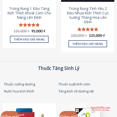
thể
được
Trứng Rung 1 Đầu Tăng
Trứng Rung Tình Yêu 2
chọn
Kích Thích Khoái Cảm Cho
Đầu Nhựa Kích Thích Cực
Nàng Lên Đỉnh
Sướng Thăng Hoa Lên
trên
Đỉnh
trang
sản
Giá
Giá
135,000
Được xếp
₫
95,000
₫
phẩm
gốc
hiện
hạng
4.87
Giá
Giá
220,000
Được xếp
₫
125,000
₫
là:
tại
gốc
hiện
5 sao
THÊM VÀO GIỎ HÀNG
hạng
4.79
135,000 ₫.
là:
là:
tại
5 sao
THÊM VÀO GIỎ HÀNG
95,000 ₫.
220,000 ₫.
là:
125,000
Thuốc Tăng Sinh Lý
Thuốc cường dương
Thuốc xuất tinh sớm
Nước hoa kích thích
Tăng kích cỡ dương vật
Giảm giá!
Giảm giá!