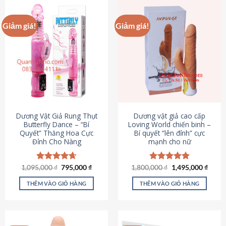
Giảm giá!
Giảm giá!
Dương Vật Giả Rung Thụt
Dương vật giả cao cấp
Butterfly Dance – “Bí
Loving World chiến binh –
Quyết” Thăng Hoa Cực
Bí quyết “lên đỉnh” cực
Đỉnh Cho Nàng
mạnh cho nữ
Giá
Giá
Giá
Giá
1,095,000
Được xếp
₫
795,000
₫
1,800,000
Được xếp
₫
1,495,000
₫
gốc
hiện
gốc
hiện
hạng
4.65
hạng
4.89
là:
tại
là:
tại
5 sao
5 sao
THÊM VÀO GIỎ HÀNG
THÊM VÀO GIỎ HÀNG
1,095,000 ₫.
là:
1,800,000 ₫.
là:
795,000 ₫.
1,495