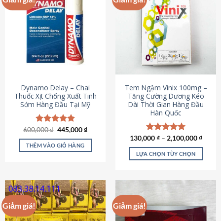
Dynamo Delay – Chai
Tem Ngậm Vinix 100mg –
Thuốc Xịt Chống Xuất Tinh
Tăng Cường Dương Kéo
Sớm Hàng Đầu Tại Mỹ
Dài Thời Gian Hàng Đầu
Hàn Quốc
Giá
Giá
600,000
Được xếp
₫
445,000
₫
gốc
hiện
hạng
5.00
130,000
Được xếp
₫
–
2,100,000
₫
là:
tại
5 sao
THÊM VÀO GIỎ HÀNG
hạng
5.00
600,000 ₫.
là:
5 sao
LỰA CHỌN TÙY CHỌN
445,000 ₫.
Sản
phẩm
này
có
Giảm giá!
Giảm giá!
nhiều
biến