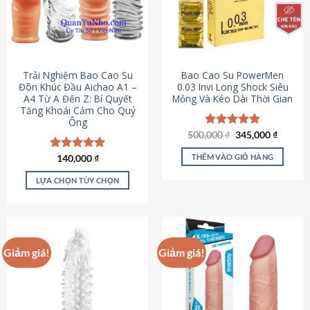
Trải Nghiệm Bao Cao Su
Bao Cao Su PowerMen
Đôn Khúc Đầu Aichao A1 –
0.03 Invi Long Shock Siêu
A4 Từ A Đến Z: Bí Quyết
Mỏng Và Kéo Dài Thời Gian
Tăng Khoái Cảm Cho Quý
Ông
Giá
Giá
500,000
Được xếp
₫
345,000
₫
gốc
hiện
hạng
4.85
là:
tại
5 sao
THÊM VÀO GIỎ HÀNG
Được xếp
140,000
₫
500,000 ₫.
là:
hạng
4.88
345,000
5 sao
LỰA CHỌN TÙY CHỌN
Sản
phẩm
này
có
Giảm giá!
Giảm giá!
nhiều
biến
thể.
Các