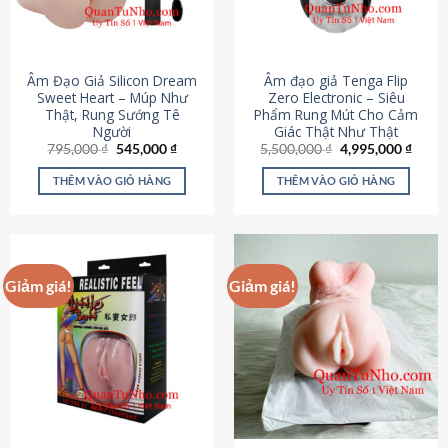
Âm Đạo Giả Silicon Dream
Âm đạo giả Tenga Flip
Sweet Heart – Múp Như
Zero Electronic – Siêu
Thật, Rung Sướng Tê
Phẩm Rung Mút Cho Cảm
Người
Giác Thật Như Thật
Giá
Giá
Giá
Giá
795,000
₫
545,000
₫
5,500,000
₫
4,995,000
₫
gốc
hiện
gốc
hiện
là:
tại
là:
tại
THÊM VÀO GIỎ HÀNG
THÊM VÀO GIỎ HÀNG
795,000 ₫.
là:
5,500,000 ₫.
là:
545,000 ₫.
4,995
Giảm giá!
Giảm giá!