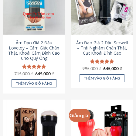
Âm Đạo Giả 2 Đầu
Âm Đạo Giả 2 Đầu Secwell
Lovetoy – Cảm Giác Chân
– Trải Nghiệm Chân Thật,
Thật, Khoái Cảm Đỉnh Cao
Cực Khoái Đỉnh Cao
Cho Quý Ông
Giá
Giá
995,000
Được xếp
₫
645,000
₫
gốc
hiện
Giá
Giá
hạng
4.88
715,000
Được xếp
₫
645,000
₫
là:
tại
gốc
hiện
5 sao
THÊM VÀO GIỎ HÀNG
hạng
4.79
995,000 ₫.
là:
là:
tại
5 sao
THÊM VÀO GIỎ HÀNG
645,000
715,000 ₫.
là:
645,000 ₫.
Giảm giá!