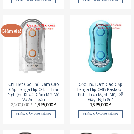
430,000 ₫.
là:
650,000 ₫.
là:
195,000 ₫.
295,000
Giảm giá!
Chi Tiết Cốc Thủ Dâm Cao
Cốc Thủ Dâm Cao Cấp
Cấp Tenga Flip Orb – Trải
Tenga Flip ORB Pastaio –
Nghiệm Khoái Cảm Mới Mẻ
Kích Thích Mạnh Mẽ, Dễ
Và An Toàn
Gây “Nghiện”
Giá
Giá
2,200,000
₫
1,995,000
₫
1,995,000
₫
gốc
hiện
là:
tại
THÊM VÀO GIỎ HÀNG
THÊM VÀO GIỎ HÀNG
2,200,000 ₫.
là:
1,995,000 ₫.