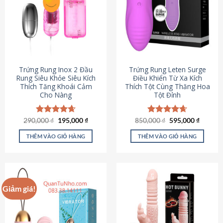
Trứng Rung Inox 2 Đầu
Trứng Rung Leten Surge
Rung Siêu Khỏe Siêu Kích
Điều Khiển Từ Xa Kích
Thích Tăng Khoái Cảm
Thích Tột Cùng Thăng Hoa
Cho Nàng
Tột Đỉnh
Giá
Giá
Giá
Giá
290,000
Được xếp
₫
195,000
₫
850,000
Được xếp
₫
595,000
₫
gốc
hiện
gốc
hiện
hạng
4.64
hạng
4.69
là:
tại
là:
tại
5 sao
5 sao
THÊM VÀO GIỎ HÀNG
THÊM VÀO GIỎ HÀNG
290,000 ₫.
là:
850,000 ₫.
là:
195,000 ₫.
595,000
Giảm giá!