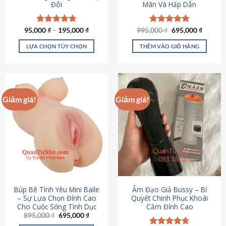
Đôi
Mãn Và Hấp Dẫn
Giá
Giá
95,000
Được xếp
₫
–
195,000
₫
995,000
Được xếp
₫
695,000
₫
gốc
hiện
hạng
4.70
hạng
4.80
là:
tại
5 sao
5 sao
LỰA CHỌN TÙY CHỌN
THÊM VÀO GIỎ HÀNG
995,000 ₫.
là:
695,000
Sản
phẩm
này
có
Giảm giá!
Giảm giá!
nhiều
biến
thể.
Các
tùy
chọn
có
thể
được
Búp Bê Tình Yêu Mini Baile
Âm Đạo Giả Bussy – Bí
chọn
– Sự Lựa Chọn Đỉnh Cao
Quyết Chinh Phục Khoái
Cho Cuộc Sống Tình Dục
Cảm Đỉnh Cao
trên
Giá
Giá
895,000
₫
695,000
₫
trang
gốc
hiện