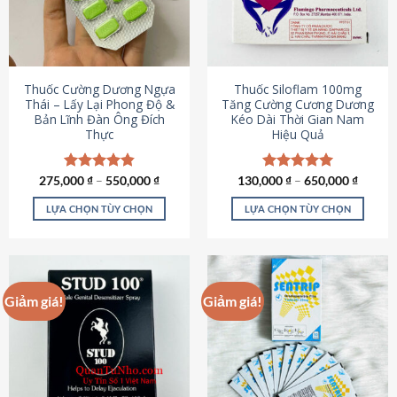
tùy
tùy
chọn
chọn
có
có
thể
thể
được
được
Thuốc Cường Dương Ngựa
Thuốc Siloflam 100mg
chọn
chọn
Thái – Lấy Lại Phong Độ &
Tăng Cường Cương Dương
Bản Lĩnh Đàn Ông Đích
Kéo Dài Thời Gian Nam
trên
trên
Thực
Hiệu Quả
trang
trang
sản
sản
phẩm
phẩm
275,000
Được xếp
₫
–
550,000
₫
130,000
Được xếp
₫
–
650,000
₫
hạng
4.87
hạng
5.00
5 sao
5 sao
LỰA CHỌN TÙY CHỌN
LỰA CHỌN TÙY CHỌN
Sản
Sản
phẩm
phẩm
này
này
có
có
Giảm giá!
Giảm giá!
nhiều
nhiều
biến
biến
thể.
thể.
Các
Các
tùy
tùy
chọn
chọn