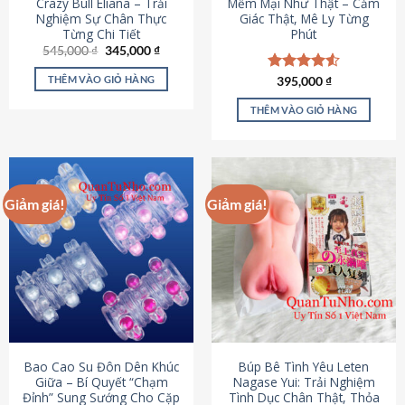
Crazy Bull Eliana – Trải
Mềm Mại Như Thật – Cảm
Nghiệm Sự Chân Thực
Giác Thật, Mê Ly Từng
Từng Chi Tiết
Phút
Giá
Giá
545,000
₫
345,000
₫
gốc
hiện
là:
tại
THÊM VÀO GIỎ HÀNG
Được xếp
395,000
₫
545,000 ₫.
là:
hạng
4.53
345,000 ₫.
5 sao
THÊM VÀO GIỎ HÀNG
Giảm giá!
Giảm giá!
Bao Cao Su Đôn Dên Khúc
Búp Bê Tình Yêu Leten
Giữa – Bí Quyết “Chạm
Nagase Yui: Trải Nghiệm
Đỉnh” Sung Sướng Cho Cặp
Tình Dục Chân Thật, Thỏa