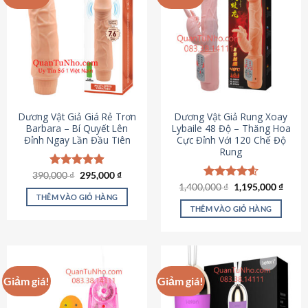
Dương Vật Giả Giá Rẻ Trơn
Dương Vật Giả Rung Xoay
Barbara – Bí Quyết Lên
Lybaile 48 Độ – Thăng Hoa
Đỉnh Ngay Lần Đầu Tiên
Cực Đỉnh Với 120 Chế Độ
Rung
Giá
Giá
390,000
Được xếp
₫
295,000
₫
gốc
hiện
hạng
4.90
Giá
Giá
1,400,000
Được xếp
₫
1,195,000
₫
là:
tại
gốc
hiện
5 sao
THÊM VÀO GIỎ HÀNG
hạng
4.62
390,000 ₫.
là:
là:
tại
5 sao
THÊM VÀO GIỎ HÀNG
295,000 ₫.
1,400,000 ₫.
là:
1,195
Giảm giá!
Giảm giá!