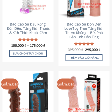
tùy
chọn
có
thể
được
Bao Cao Su Đầu Rồng:
Bao Cao Su Đôn Dên
chọn
Đôn Dên, Tăng Kích Thước
LoveToy Trơn Tăng Kích
& Kích Thích Khoái Cảm
Thước Khủng – Bứt Phá
trên
Bản Lĩnh Đàn Ông
trang
sản
155,000
Được xếp
₫
–
175,000
₫
phẩm
hạng
4.69
Giá
Giá
395,000
Được xếp
₫
295,000
₫
gốc
hiện
5 sao
LỰA CHỌN TÙY CHỌN
hạng
4.82
là:
tại
5 sao
THÊM VÀO GIỎ HÀNG
Sản
395,000 ₫.
là:
295,000
phẩm
này
có
nhiều
Giảm giá!
Giảm giá!
biến
thể.
Các
tùy
chọn
có