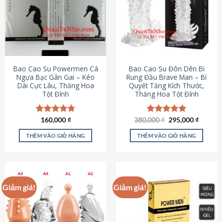
thể.
Các
tùy
chọn
có
thể
được
Bao Cao Su Powermen Cá
Bao Cao Su Đôn Dên Bi
chọn
Ngựa Bạc Gân Gai – Kéo
Rung Đầu Brave Man – Bí
Dài Cực Lâu, Thăng Hoa
Quyết Tăng Kích Thước,
trên
Tột Đỉnh
Thăng Hoa Tột Đỉnh
trang
sản
phẩm
Giá
Giá
Được xếp
160,000
₫
380,000
Được xếp
₫
295,000
₫
gốc
hiện
hạng
4.73
hạng
5.00
là:
tại
5 sao
5 sao
THÊM VÀO GIỎ HÀNG
THÊM VÀO GIỎ HÀNG
380,000 ₫.
là:
295,000
Giảm giá!
Giảm giá!