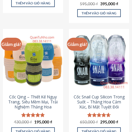
sản
là:
tại
THÊM VÀO GIỎ HÀNG
Giá
Giá
595,000
Được xếp
₫
395,000
₫
895,000 ₫.
là:
phẩm
gốc
hiện
hạng
4.64
695,000 ₫.
là:
tại
5 sao
THÊM VÀO GIỎ HÀNG
595,000 ₫.
là:
395,000
Giảm giá!
Giảm giá!
Cốc Qing – Thiết Kế Ngụy
Cốc Snail Cup Silicon Trong
Trang, Siêu Mềm Mại, Trải
Suốt – Thăng Hoa Cảm
Nghiệm Thăng Hoa
Xúc, Bí Mật Tuyệt Đối
Giá
Giá
Giá
Giá
430,000
Được xếp
₫
195,000
₫
650,000
Được xếp
₫
295,000
₫
gốc
hiện
gốc
hiện
hạng
4.78
hạng
4.69
là:
tại
là:
tại
5 sao
5 sao
THÊM VÀO GIỎ HÀNG
THÊM VÀO GIỎ HÀNG