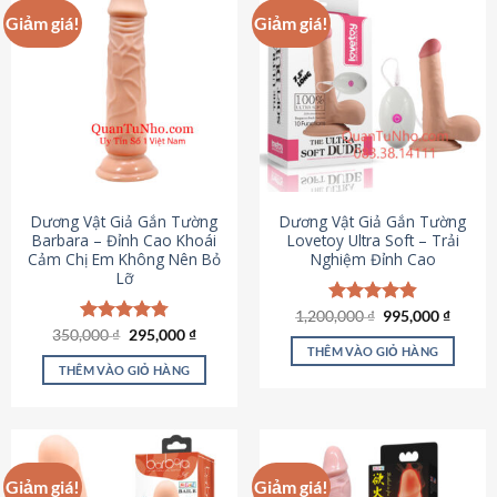
Giảm giá!
Giảm giá!
Dương Vật Giả Gắn Tường
Dương Vật Giả Gắn Tường
Barbara – Đỉnh Cao Khoái
Lovetoy Ultra Soft – Trải
Cảm Chị Em Không Nên Bỏ
Nghiệm Đỉnh Cao
Lỡ
Giá
Giá
1,200,000
Được xếp
₫
995,000
₫
gốc
hiện
Giá
Giá
hạng
4.82
350,000
Được xếp
₫
295,000
₫
là:
tại
gốc
hiện
5 sao
THÊM VÀO GIỎ HÀNG
hạng
4.79
1,200,000 ₫.
là:
là:
tại
5 sao
THÊM VÀO GIỎ HÀNG
995,00
350,000 ₫.
là:
295,000 ₫.
Giảm giá!
Giảm giá!