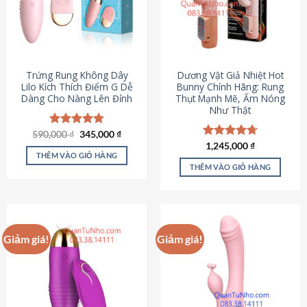
Trứng Rung Không Dây
Dương Vật Giả Nhiệt Hot
Lilo Kích Thích Điểm G Dễ
Bunny Chính Hãng: Rung
Dàng Cho Nàng Lên Đỉnh
Thụt Mạnh Mẽ, Ấm Nóng
Như Thật
Giá
Giá
590,000
Được xếp
₫
345,000
₫
gốc
hiện
hạng
4.79
Được xếp
1,245,000
₫
là:
tại
5 sao
THÊM VÀO GIỎ HÀNG
hạng
4.73
590,000 ₫.
là:
5 sao
THÊM VÀO GIỎ HÀNG
345,000 ₫.
Giảm giá!
Giảm giá!