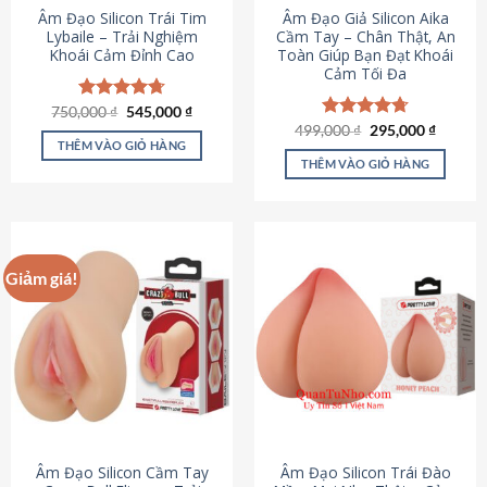
Âm Đạo Silicon Trái Tim
Âm Đạo Giả Silicon Aika
Lybaile – Trải Nghiệm
Cầm Tay – Chân Thật, An
Khoái Cảm Đỉnh Cao
Toàn Giúp Bạn Đạt Khoái
Cảm Tối Đa
Giá
Giá
750,000
Được xếp
₫
545,000
₫
gốc
hiện
hạng
4.70
Giá
Giá
499,000
Được xếp
₫
295,000
₫
là:
tại
gốc
hiện
5 sao
THÊM VÀO GIỎ HÀNG
hạng
4.75
750,000 ₫.
là:
là:
tại
5 sao
THÊM VÀO GIỎ HÀNG
545,000 ₫.
499,000 ₫.
là:
295,000
Giảm giá!
Âm Đạo Silicon Cầm Tay
Âm Đạo Silicon Trái Đào