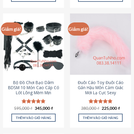
Sản
Sản
phẩm
phẩm
này
này
có
có
Giảm giá!
Giảm giá!
nhiều
nhiều
biến
biến
thể.
thể.
Các
Các
tùy
tùy
chọn
chọn
có
có
thể
thể
được
được
Bộ Đồ Chơi Bạo Dâm
Đuôi Cáo Toy Đuôi Cáo
chọn
chọn
BDSM 10 Món Cao Cấp Có
Gắn Hậu Môn Cảm Giác
Lót Lông Mềm Mịn
Mới Lạ Cực Sexy
trên
trên
trang
trang
sản
sản
Giá
Giá
Giá
Giá
595,000
Được xếp
₫
345,000
₫
380,000
Được xếp
₫
225,000
₫
phẩm
phẩm
gốc
hiện
gốc
hiện
hạng
4.88
hạng
4.88
là:
tại
là:
tại
5 sao
5 sao
THÊM VÀO GIỎ HÀNG
THÊM VÀO GIỎ HÀNG
595,000 ₫.
là:
380,000 ₫.
là:
345,000 ₫.
225,000