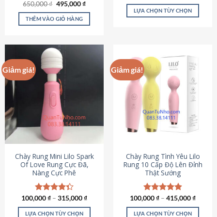
Giá
Giá
hạng
4.80
650,000
Được xếp
₫
495,000
₫
gốc
hiện
5 sao
LỰA CHỌN TÙY CHỌN
hạng
4.72
là:
tại
5 sao
THÊM VÀO GIỎ HÀNG
Sản
650,000 ₫.
là:
495,000 ₫.
phẩm
này
có
nhiều
Giảm giá!
Giảm giá!
biến
thể.
Các
tùy
chọn
có
thể
được
chọn
Chày Rung Mini Lilo Spark
Chày Rung Tình Yêu Lilo
Of Love Rung Cực Đã,
Rung 10 Cấp Độ Lên Đỉnh
trên
Nàng Cực Phê
Thật Sướng
trang
sản
phẩm
100,000
Được xếp
₫
–
315,000
₫
100,000
Được xếp
₫
–
415,000
₫
hạng
4.33
hạng
4.94
5 sao
5 sao
LỰA CHỌN TÙY CHỌN
LỰA CHỌN TÙY CHỌN