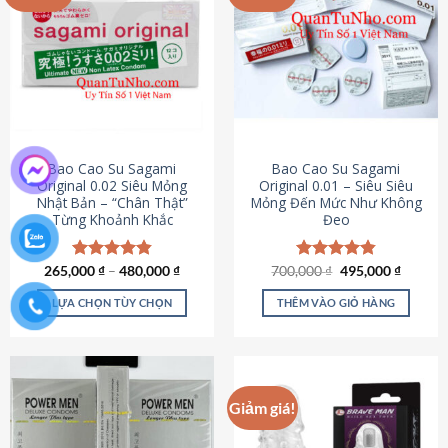
chọn
trên
trang
sản
phẩm
Bao Cao Su Sagami
Bao Cao Su Sagami
Original 0.02 Siêu Mỏng
Original 0.01 – Siêu Siêu
Nhật Bản – “Chân Thật”
Mỏng Đến Mức Như Không
Từng Khoảnh Khắc
Đeo
Giá
Giá
265,000
Được xếp
₫
–
480,000
₫
700,000
Được xếp
₫
495,000
₫
gốc
hiện
hạng
4.87
hạng
4.83
là:
tại
5 sao
5 sao
LỰA CHỌN TÙY CHỌN
THÊM VÀO GIỎ HÀNG
700,000 ₫.
là:
495,000
Sản
phẩm
này
có
Giảm giá!
nhiều
biến