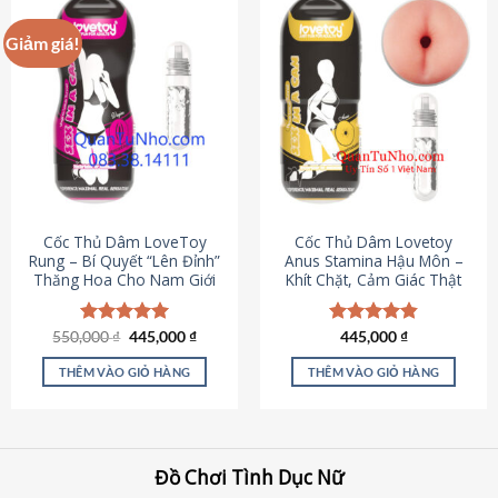
Giảm giá!
Cốc Thủ Dâm LoveToy
Cốc Thủ Dâm Lovetoy
Rung – Bí Quyết “Lên Đỉnh”
Anus Stamina Hậu Môn –
Thăng Hoa Cho Nam Giới
Khít Chặt, Cảm Giác Thật
Giá
Giá
550,000
Được xếp
₫
445,000
₫
Được xếp
445,000
₫
gốc
hiện
hạng
5.00
hạng
4.84
là:
tại
5 sao
5 sao
THÊM VÀO GIỎ HÀNG
THÊM VÀO GIỎ HÀNG
550,000 ₫.
là:
445,000 ₫.
Đồ Chơi Tình Dục Nữ