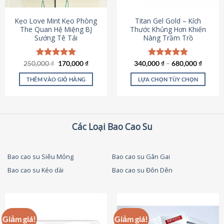
thể
được
Kẹo Love Mint Kẹo Phòng
Titan Gel Gold – Kích
chọn
The Quan Hệ Miệng BJ
Thước Khủng Hơn Khiến
Sướng Tê Tái
Nàng Trầm Trồ
trên
trang
sản
Giá
Giá
250,000
Được xếp
₫
170,000
₫
340,000
Được xếp
₫
–
680,000
₫
phẩm
gốc
hiện
hạng
5.00
hạng
4.79
là:
tại
5 sao
5 sao
THÊM VÀO GIỎ HÀNG
LỰA CHỌN TÙY CHỌN
250,000 ₫.
là:
170,000 ₫.
Sản
phẩm
này
có
Các Loại Bao Cao Su
nhiều
biến
thể.
Bao cao su Siêu Mỏng
Bao cao su Gân Gai
Các
Bao cao su Kéo dài
Bao cao su Đôn Dên
tùy
chọn
có
thể
được
Giảm giá!
Giảm giá!