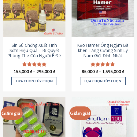
thể.
Các
tùy
chọn
có
thể
được
Sìn Sú Chống Xuất Tinh
Kẹo Hamer Ông Ngậm Bà
chọn
Sớm Hiệu Quả – Bí Quyết
khen Tăng Cường Sinh Lý
Phòng The Của Người Ê Đê
Nam Giới Đỉnh Nhất
trên
trang
sản
155,000
Được xếp
₫
–
295,000
₫
85,000
Được xếp
₫
–
1,595,000
₫
phẩm
hạng
4.95
hạng
5.00
5 sao
5 sao
LỰA CHỌN TÙY CHỌN
LỰA CHỌN TÙY CHỌN
Sản
Sản
phẩm
phẩm
này
này
có
có
Giảm giá!
Giảm giá!
nhiều
nhiều
biến
biến
thể.
thể.
Các
Các