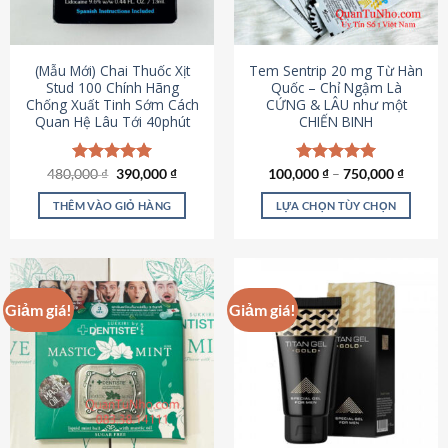
có
có
thể
thể
được
được
(Mẫu Mới) Chai Thuốc Xịt
Tem Sentrip 20 mg Từ Hàn
chọn
chọn
Stud 100 Chính Hãng
Quốc – Chỉ Ngậm Là
Chống Xuất Tinh Sớm Cách
CỨNG & LÂU như một
trên
trên
Quan Hệ Lâu Tới 40phút
CHIẾN BINH
trang
trang
sản
sản
phẩm
phẩm
Giá
Giá
480,000
Được xếp
₫
390,000
₫
100,000
Được xếp
₫
–
750,000
₫
gốc
hiện
hạng
5.00
hạng
5.00
là:
tại
5 sao
5 sao
THÊM VÀO GIỎ HÀNG
LỰA CHỌN TÙY CHỌN
480,000 ₫.
là:
390,000 ₫.
Sản
phẩm
này
có
Giảm giá!
Giảm giá!
nhiều
biến
thể.
Các
tùy
chọn
có