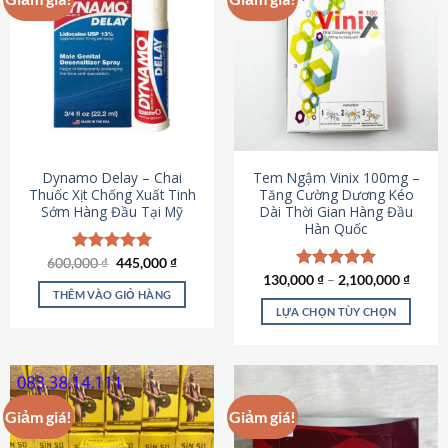
Dynamo Delay – Chai
Tem Ngậm Vinix 100mg –
Thuốc Xịt Chống Xuất Tinh
Tăng Cường Dương Kéo
Sớm Hàng Đầu Tại Mỹ
Dài Thời Gian Hàng Đầu
Hàn Quốc
Giá
Giá
600,000
Được xếp
₫
445,000
₫
gốc
hiện
hạng
5.00
130,000
Được xếp
₫
–
2,100,000
₫
là:
tại
5 sao
THÊM VÀO GIỎ HÀNG
hạng
5.00
600,000 ₫.
là:
5 sao
LỰA CHỌN TÙY CHỌN
445,000 ₫.
Sản
phẩm
này
có
Giảm giá!
Giảm giá!
nhiều
biến