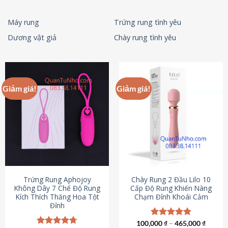
Máy rung
Trứng rung tình yêu
Dương vật giả
Chày rung tình yêu
Giảm giá!
Giảm giá!
Trứng Rung Aphojoy
Chày Rung 2 Đầu Lilo 10
Không Dây 7 Chế Độ Rung
Cấp Độ Rung Khiến Nàng
Kích Thích Thăng Hoa Tột
Chạm Đỉnh Khoái Cảm
Đỉnh
100,000
Được xếp
₫
–
465,000
₫