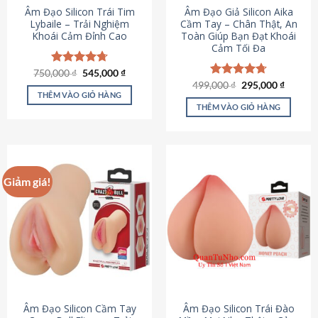
Âm Đạo Silicon Trái Tim
Âm Đạo Giả Silicon Aika
Lybaile – Trải Nghiệm
Cầm Tay – Chân Thật, An
Khoái Cảm Đỉnh Cao
Toàn Giúp Bạn Đạt Khoái
Cảm Tối Đa
Giá
Giá
750,000
Được xếp
₫
545,000
₫
gốc
hiện
hạng
4.70
Giá
Giá
499,000
Được xếp
₫
295,000
₫
là:
tại
gốc
hiện
5 sao
THÊM VÀO GIỎ HÀNG
hạng
4.75
750,000 ₫.
là:
là:
tại
5 sao
THÊM VÀO GIỎ HÀNG
545,000 ₫.
499,000 ₫.
là:
295,000
Giảm giá!
Âm Đạo Silicon Cầm Tay
Âm Đạo Silicon Trái Đào