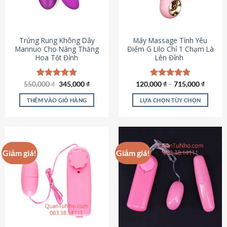
Trứng Rung Không Dây
Máy Massage Tình Yêu
Mannuo Cho Nàng Thăng
Điểm G Lilo Chỉ 1 Chạm Là
Hoa Tột Đỉnh
Lên Đỉnh
Giá
Giá
550,000
Được xếp
₫
345,000
₫
120,000
Được xếp
₫
–
715,000
₫
gốc
hiện
hạng
4.81
hạng
4.85
là:
tại
5 sao
5 sao
THÊM VÀO GIỎ HÀNG
LỰA CHỌN TÙY CHỌN
550,000 ₫.
là:
345,000 ₫.
Sản
phẩm
này
có
Giảm giá!
Giảm giá!
nhiều
biến
thể.
Các
tùy
chọn
có