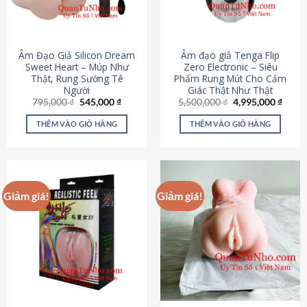
Âm Đạo Giả Silicon Dream
Âm đạo giả Tenga Flip
Sweet Heart – Múp Như
Zero Electronic – Siêu
Thật, Rung Sướng Tê
Phẩm Rung Mút Cho Cảm
Người
Giác Thật Như Thật
Giá
Giá
Giá
Giá
795,000
₫
545,000
₫
5,500,000
₫
4,995,000
₫
gốc
hiện
gốc
hiện
là:
tại
là:
tại
THÊM VÀO GIỎ HÀNG
THÊM VÀO GIỎ HÀNG
795,000 ₫.
là:
5,500,000 ₫.
là:
545,000 ₫.
4,995
Giảm giá!
Giảm giá!