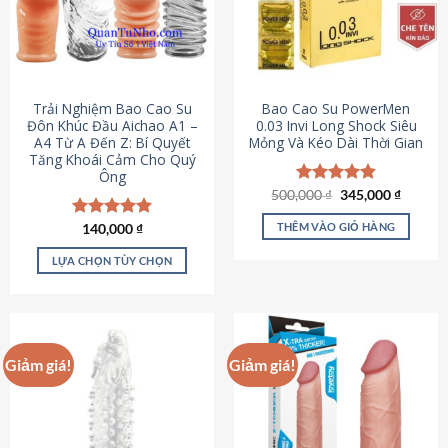
Trải Nghiệm Bao Cao Su
Bao Cao Su PowerMen
Đôn Khúc Đầu Aichao A1 –
0.03 Invi Long Shock Siêu
A4 Từ A Đến Z: Bí Quyết
Mỏng Và Kéo Dài Thời Gian
Tăng Khoái Cảm Cho Quý
Ông
Giá
Giá
500,000
Được xếp
₫
345,000
₫
gốc
hiện
hạng
4.85
là:
tại
5 sao
THÊM VÀO GIỎ HÀNG
Được xếp
140,000
₫
500,000 ₫.
là:
hạng
4.88
345,000
5 sao
LỰA CHỌN TÙY CHỌN
Sản
phẩm
này
có
Giảm giá!
Giảm giá!
nhiều
biến
thể.
Các