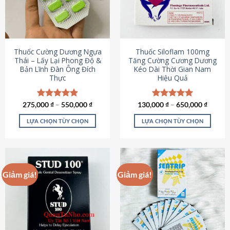
tùy
tùy
chọn
chọn
có
có
thể
thể
được
được
Thuốc Cường Dương Ngựa
Thuốc Siloflam 100mg
chọn
chọn
Thái – Lấy Lại Phong Độ &
Tăng Cường Cương Dương
Bản Lĩnh Đàn Ông Đích
Kéo Dài Thời Gian Nam
trên
trên
Thực
Hiệu Quả
trang
trang
sản
sản
phẩm
phẩm
275,000
Được xếp
₫
–
550,000
₫
130,000
Được xếp
₫
–
650,000
₫
hạng
4.87
hạng
5.00
5 sao
5 sao
LỰA CHỌN TÙY CHỌN
LỰA CHỌN TÙY CHỌN
Sản
Sản
phẩm
phẩm
này
này
có
có
Giảm giá!
Giảm giá!
nhiều
nhiều
biến
biến
thể.
thể.
Các
Các
tùy
tùy
chọn
chọn