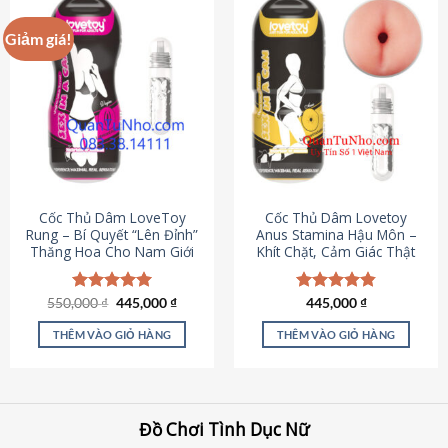
Giảm giá!
Cốc Thủ Dâm LoveToy
Cốc Thủ Dâm Lovetoy
Rung – Bí Quyết “Lên Đỉnh”
Anus Stamina Hậu Môn –
Thăng Hoa Cho Nam Giới
Khít Chặt, Cảm Giác Thật
Giá
Giá
550,000
Được xếp
₫
445,000
₫
Được xếp
445,000
₫
gốc
hiện
hạng
5.00
hạng
4.84
là:
tại
5 sao
5 sao
THÊM VÀO GIỎ HÀNG
THÊM VÀO GIỎ HÀNG
550,000 ₫.
là:
445,000 ₫.
Đồ Chơi Tình Dục Nữ