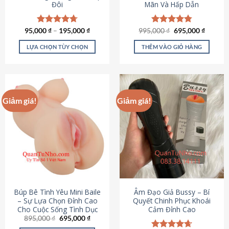
Đôi
Mãn Và Hấp Dẫn
Giá
Giá
95,000
Được xếp
₫
–
195,000
₫
995,000
Được xếp
₫
695,000
₫
gốc
hiện
hạng
4.70
hạng
4.80
là:
tại
5 sao
5 sao
LỰA CHỌN TÙY CHỌN
THÊM VÀO GIỎ HÀNG
995,000 ₫.
là:
695,000
Sản
phẩm
này
có
Giảm giá!
Giảm giá!
nhiều
biến
thể.
Các
tùy
chọn
có
thể
được
Búp Bê Tình Yêu Mini Baile
Âm Đạo Giả Bussy – Bí
chọn
– Sự Lựa Chọn Đỉnh Cao
Quyết Chinh Phục Khoái
Cho Cuộc Sống Tình Dục
Cảm Đỉnh Cao
trên
Giá
Giá
895,000
₫
695,000
₫
trang
gốc
hiện