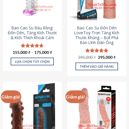
tùy
chọn
có
thể
được
Bao Cao Su Đầu Rồng:
Bao Cao Su Đôn Dên
chọn
Đôn Dên, Tăng Kích Thước
LoveToy Trơn Tăng Kích
& Kích Thích Khoái Cảm
Thước Khủng – Bứt Phá
trên
Bản Lĩnh Đàn Ông
trang
sản
155,000
Được xếp
₫
–
175,000
₫
phẩm
hạng
4.69
Giá
Giá
395,000
Được xếp
₫
295,000
₫
gốc
hiện
5 sao
LỰA CHỌN TÙY CHỌN
hạng
4.82
là:
tại
5 sao
THÊM VÀO GIỎ HÀNG
Sản
395,000 ₫.
là:
295,000
phẩm
này
có
nhiều
Giảm giá!
Giảm giá!
biến
thể.
Các
tùy
chọn
có