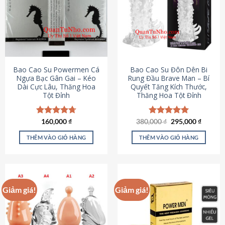
thể.
Các
tùy
chọn
có
thể
được
Bao Cao Su Powermen Cá
Bao Cao Su Đôn Dên Bi
chọn
Ngựa Bạc Gân Gai – Kéo
Rung Đầu Brave Man – Bí
Dài Cực Lâu, Thăng Hoa
Quyết Tăng Kích Thước,
trên
Tột Đỉnh
Thăng Hoa Tột Đỉnh
trang
sản
phẩm
Giá
Giá
Được xếp
160,000
₫
380,000
Được xếp
₫
295,000
₫
gốc
hiện
hạng
4.73
hạng
5.00
là:
tại
5 sao
5 sao
THÊM VÀO GIỎ HÀNG
THÊM VÀO GIỎ HÀNG
380,000 ₫.
là:
295,000
Giảm giá!
Giảm giá!