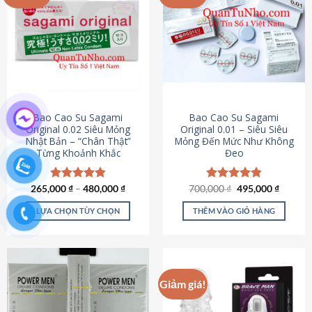
chọn
trên
trang
sản
phẩm
Bao Cao Su Sagami
Bao Cao Su Sagami
Original 0.02 Siêu Mỏng
Original 0.01 – Siêu Siêu
Nhật Bản – “Chân Thật”
Mỏng Đến Mức Như Không
Từng Khoảnh Khắc
Đeo
Giá
Giá
265,000
Được xếp
₫
–
480,000
₫
700,000
Được xếp
₫
495,000
₫
gốc
hiện
hạng
4.87
hạng
4.83
là:
tại
5 sao
5 sao
LỰA CHỌN TÙY CHỌN
THÊM VÀO GIỎ HÀNG
700,000 ₫.
là:
495,000
Sản
phẩm
này
có
Giảm giá!
nhiều
biến