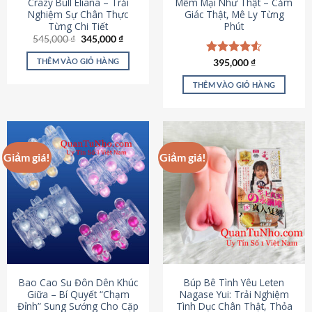
Crazy Bull Eliana – Trải
Mềm Mại Như Thật – Cảm
Nghiệm Sự Chân Thực
Giác Thật, Mê Ly Từng
Từng Chi Tiết
Phút
Giá
Giá
545,000
₫
345,000
₫
gốc
hiện
là:
tại
THÊM VÀO GIỎ HÀNG
Được xếp
395,000
₫
545,000 ₫.
là:
hạng
4.53
345,000 ₫.
5 sao
THÊM VÀO GIỎ HÀNG
Giảm giá!
Giảm giá!
Bao Cao Su Đôn Dên Khúc
Búp Bê Tình Yêu Leten
Giữa – Bí Quyết “Chạm
Nagase Yui: Trải Nghiệm
Đỉnh” Sung Sướng Cho Cặp
Tình Dục Chân Thật, Thỏa