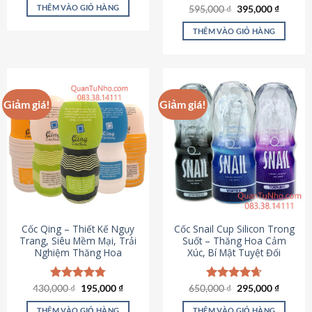
sản
là:
tại
THÊM VÀO GIỎ HÀNG
Giá
Giá
595,000
Được xếp
₫
395,000
₫
895,000 ₫.
là:
phẩm
gốc
hiện
hạng
4.64
695,000 ₫.
là:
tại
5 sao
THÊM VÀO GIỎ HÀNG
595,000 ₫.
là:
395,000
Giảm giá!
Giảm giá!
Cốc Qing – Thiết Kế Ngụy
Cốc Snail Cup Silicon Trong
Trang, Siêu Mềm Mại, Trải
Suốt – Thăng Hoa Cảm
Nghiệm Thăng Hoa
Xúc, Bí Mật Tuyệt Đối
Giá
Giá
Giá
Giá
430,000
Được xếp
₫
195,000
₫
650,000
Được xếp
₫
295,000
₫
gốc
hiện
gốc
hiện
hạng
4.78
hạng
4.69
là:
tại
là:
tại
5 sao
5 sao
THÊM VÀO GIỎ HÀNG
THÊM VÀO GIỎ HÀNG