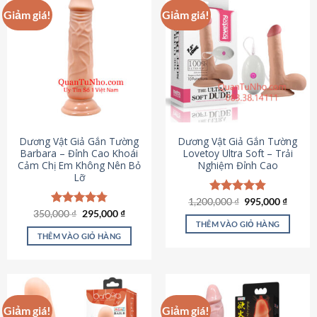
Giảm giá!
Giảm giá!
Dương Vật Giả Gắn Tường
Dương Vật Giả Gắn Tường
Barbara – Đỉnh Cao Khoái
Lovetoy Ultra Soft – Trải
Cảm Chị Em Không Nên Bỏ
Nghiệm Đỉnh Cao
Lỡ
Giá
Giá
1,200,000
Được xếp
₫
995,000
₫
gốc
hiện
Giá
Giá
hạng
4.82
350,000
Được xếp
₫
295,000
₫
là:
tại
gốc
hiện
5 sao
THÊM VÀO GIỎ HÀNG
hạng
4.79
1,200,000 ₫.
là:
là:
tại
5 sao
THÊM VÀO GIỎ HÀNG
995,00
350,000 ₫.
là:
295,000 ₫.
Giảm giá!
Giảm giá!