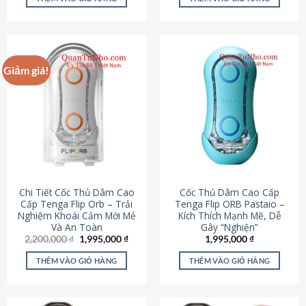
430,000 ₫.
là:
650,000 ₫.
là:
195,000 ₫.
295,000
Giảm giá!
Chi Tiết Cốc Thủ Dâm Cao
Cốc Thủ Dâm Cao Cấp
Cấp Tenga Flip Orb – Trải
Tenga Flip ORB Pastaio –
Nghiệm Khoái Cảm Mới Mẻ
Kích Thích Mạnh Mẽ, Dễ
Và An Toàn
Gây “Nghiện”
Giá
Giá
2,200,000
₫
1,995,000
₫
1,995,000
₫
gốc
hiện
là:
tại
THÊM VÀO GIỎ HÀNG
THÊM VÀO GIỎ HÀNG
2,200,000 ₫.
là:
1,995,000 ₫.