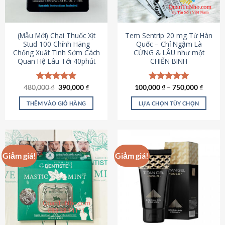
có
có
thể
thể
được
được
(Mẫu Mới) Chai Thuốc Xịt
Tem Sentrip 20 mg Từ Hàn
chọn
chọn
Stud 100 Chính Hãng
Quốc – Chỉ Ngậm Là
Chống Xuất Tinh Sớm Cách
CỨNG & LÂU như một
trên
trên
Quan Hệ Lâu Tới 40phút
CHIẾN BINH
trang
trang
sản
sản
phẩm
phẩm
Giá
Giá
480,000
Được xếp
₫
390,000
₫
100,000
Được xếp
₫
–
750,000
₫
gốc
hiện
hạng
5.00
hạng
5.00
là:
tại
5 sao
5 sao
THÊM VÀO GIỎ HÀNG
LỰA CHỌN TÙY CHỌN
480,000 ₫.
là:
390,000 ₫.
Sản
phẩm
này
có
Giảm giá!
Giảm giá!
nhiều
biến
thể.
Các
tùy
chọn
có