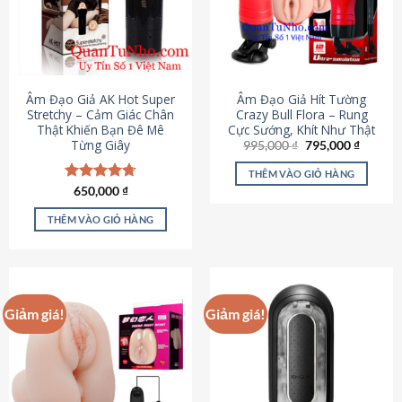
Âm Đạo Giả AK Hot Super
Âm Đạo Giả Hít Tường
Stretchy – Cảm Giác Chân
Crazy Bull Flora – Rung
Thật Khiến Bạn Đê Mê
Cực Sướng, Khít Như Thật
Từng Giây
Giá
Giá
995,000
₫
795,000
₫
gốc
hiện
là:
tại
THÊM VÀO GIỎ HÀNG
995,000 ₫.
là:
Được xếp
650,000
₫
795,000
hạng
4.75
5 sao
THÊM VÀO GIỎ HÀNG
Giảm giá!
Giảm giá!