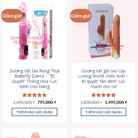
Giảm giá!
Giảm giá!
Dương Vật Giả Rung Thụt
Dương vật giả cao cấp
Butterfly Dance – “Bí
Loving World chiến binh –
Quyết” Thăng Hoa Cực
Bí quyết “lên đỉnh” cực
Đỉnh Cho Nàng
mạnh cho nữ
Giá
Giá
Giá
Giá
1,095,000
Được xếp
₫
795,000
₫
1,800,000
Được xếp
₫
1,495,000
₫
gốc
hiện
gốc
hiện
hạng
4.65
hạng
4.89
là:
tại
là:
tại
5 sao
5 sao
THÊM VÀO GIỎ HÀNG
THÊM VÀO GIỎ HÀNG
1,095,000 ₫.
là:
1,800,000 ₫.
là:
795,000 ₫.
1,495