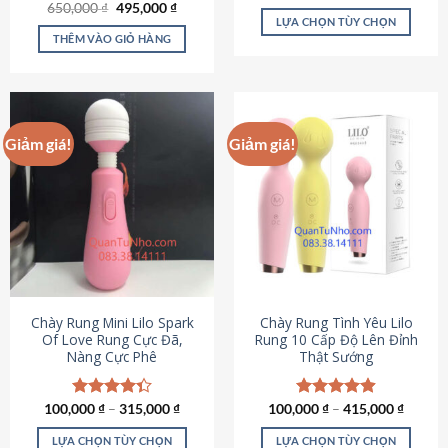
Giá
Giá
hạng
4.80
650,000
Được xếp
₫
495,000
₫
gốc
hiện
5 sao
LỰA CHỌN TÙY CHỌN
hạng
4.72
là:
tại
5 sao
THÊM VÀO GIỎ HÀNG
Sản
650,000 ₫.
là:
495,000 ₫.
phẩm
này
có
nhiều
Giảm giá!
Giảm giá!
biến
thể.
Các
tùy
chọn
có
thể
được
chọn
Chày Rung Mini Lilo Spark
Chày Rung Tình Yêu Lilo
Of Love Rung Cực Đã,
Rung 10 Cấp Độ Lên Đỉnh
trên
Nàng Cực Phê
Thật Sướng
trang
sản
phẩm
100,000
Được xếp
₫
–
315,000
₫
100,000
Được xếp
₫
–
415,000
₫
hạng
4.33
hạng
4.94
5 sao
5 sao
LỰA CHỌN TÙY CHỌN
LỰA CHỌN TÙY CHỌN