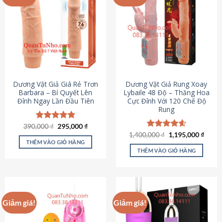
Dương Vật Giả Giá Rẻ Trơn
Dương Vật Giả Rung Xoay
Barbara – Bí Quyết Lên
Lybaile 48 Độ – Thăng Hoa
Đỉnh Ngay Lần Đầu Tiên
Cực Đỉnh Với 120 Chế Độ
Rung
Giá
Giá
390,000
Được xếp
₫
295,000
₫
gốc
hiện
hạng
4.90
Giá
Giá
1,400,000
Được xếp
₫
1,195,000
₫
là:
tại
gốc
hiện
5 sao
THÊM VÀO GIỎ HÀNG
hạng
4.62
390,000 ₫.
là:
là:
tại
5 sao
THÊM VÀO GIỎ HÀNG
295,000 ₫.
1,400,000 ₫.
là:
1,195
Giảm giá!
Giảm giá!