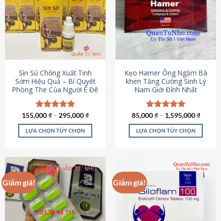
thể.
Các
tùy
chọn
có
thể
được
Sìn Sú Chống Xuất Tinh
Kẹo Hamer Ông Ngậm Bà
chọn
Sớm Hiệu Quả – Bí Quyết
khen Tăng Cường Sinh Lý
Phòng The Của Người Ê Đê
Nam Giới Đỉnh Nhất
trên
trang
sản
155,000
Được xếp
₫
–
295,000
₫
85,000
Được xếp
₫
–
1,595,000
₫
phẩm
hạng
4.95
hạng
5.00
5 sao
5 sao
LỰA CHỌN TÙY CHỌN
LỰA CHỌN TÙY CHỌN
Sản
Sản
phẩm
phẩm
này
này
có
có
Giảm giá!
Giảm giá!
nhiều
nhiều
biến
biến
thể.
thể.
Các
Các