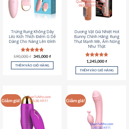
Trứng Rung Không Dây
Dương Vật Giả Nhiệt Hot
Lilo Kích Thích Điểm G Dễ
Bunny Chính Hãng: Rung
Dàng Cho Nàng Lên Đỉnh
Thụt Mạnh Mẽ, Ấm Nóng
Như Thật
Giá
Giá
590,000
Được xếp
₫
345,000
₫
gốc
hiện
hạng
4.79
Được xếp
1,245,000
₫
là:
tại
5 sao
THÊM VÀO GIỎ HÀNG
hạng
4.73
590,000 ₫.
là:
5 sao
THÊM VÀO GIỎ HÀNG
345,000 ₫.
Giảm giá!
Giảm giá!