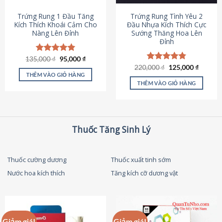
thể
được
Trứng Rung 1 Đầu Tăng
Trứng Rung Tình Yêu 2
chọn
Kích Thích Khoái Cảm Cho
Đầu Nhựa Kích Thích Cực
Nàng Lên Đỉnh
Sướng Thăng Hoa Lên
trên
Đỉnh
trang
sản
Giá
Giá
135,000
Được xếp
₫
95,000
₫
phẩm
gốc
hiện
hạng
4.87
Giá
Giá
220,000
Được xếp
₫
125,000
₫
là:
tại
gốc
hiện
5 sao
THÊM VÀO GIỎ HÀNG
hạng
4.79
135,000 ₫.
là:
là:
tại
5 sao
THÊM VÀO GIỎ HÀNG
95,000 ₫.
220,000 ₫.
là:
125,000
Thuốc Tăng Sinh Lý
Thuốc cường dương
Thuốc xuất tinh sớm
Nước hoa kích thích
Tăng kích cỡ dương vật
Giảm giá!
Giảm giá!