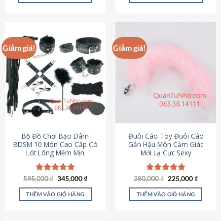
Sản
Sản
phẩm
phẩm
này
này
có
có
Giảm giá!
Giảm giá!
nhiều
nhiều
biến
biến
thể.
thể.
Các
Các
tùy
tùy
chọn
chọn
có
có
thể
thể
được
được
Bộ Đồ Chơi Bạo Dâm
Đuôi Cáo Toy Đuôi Cáo
chọn
chọn
BDSM 10 Món Cao Cấp Có
Gắn Hậu Môn Cảm Giác
Lót Lông Mềm Mịn
Mới Lạ Cực Sexy
trên
trên
trang
trang
sản
sản
Giá
Giá
Giá
Giá
595,000
Được xếp
₫
345,000
₫
380,000
Được xếp
₫
225,000
₫
phẩm
phẩm
gốc
hiện
gốc
hiện
hạng
4.88
hạng
4.88
là:
tại
là:
tại
5 sao
5 sao
THÊM VÀO GIỎ HÀNG
THÊM VÀO GIỎ HÀNG
595,000 ₫.
là:
380,000 ₫.
là:
345,000 ₫.
225,000