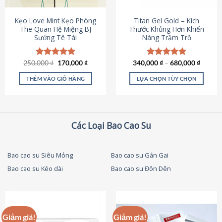
thể
được
Kẹo Love Mint Kẹo Phòng
Titan Gel Gold – Kích
chọn
The Quan Hệ Miệng BJ
Thước Khủng Hơn Khiến
Sướng Tê Tái
Nàng Trầm Trồ
trên
trang
sản
Giá
Giá
250,000
Được xếp
₫
170,000
₫
340,000
Được xếp
₫
–
680,000
₫
phẩm
gốc
hiện
hạng
5.00
hạng
4.79
là:
tại
5 sao
5 sao
THÊM VÀO GIỎ HÀNG
LỰA CHỌN TÙY CHỌN
250,000 ₫.
là:
170,000 ₫.
Sản
phẩm
này
có
Các Loại Bao Cao Su
nhiều
biến
thể.
Bao cao su Siêu Mỏng
Bao cao su Gân Gai
Các
Bao cao su Kéo dài
Bao cao su Đôn Dên
tùy
chọn
có
thể
được
Giảm giá!
Giảm giá!