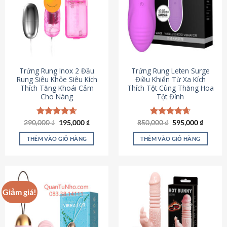
Trứng Rung Inox 2 Đầu
Trứng Rung Leten Surge
Rung Siêu Khỏe Siêu Kích
Điều Khiển Từ Xa Kích
Thích Tăng Khoái Cảm
Thích Tột Cùng Thăng Hoa
Cho Nàng
Tột Đỉnh
Giá
Giá
Giá
Giá
290,000
Được xếp
₫
195,000
₫
850,000
Được xếp
₫
595,000
₫
gốc
hiện
gốc
hiện
hạng
4.64
hạng
4.69
là:
tại
là:
tại
5 sao
5 sao
THÊM VÀO GIỎ HÀNG
THÊM VÀO GIỎ HÀNG
290,000 ₫.
là:
850,000 ₫.
là:
195,000 ₫.
595,000
Giảm giá!