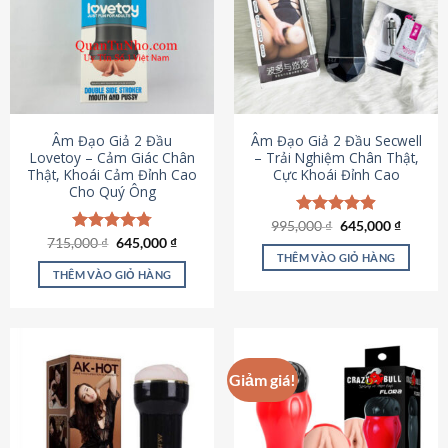
Âm Đạo Giả 2 Đầu
Âm Đạo Giả 2 Đầu Secwell
Lovetoy – Cảm Giác Chân
– Trải Nghiệm Chân Thật,
Thật, Khoái Cảm Đỉnh Cao
Cực Khoái Đỉnh Cao
Cho Quý Ông
Giá
Giá
995,000
Được xếp
₫
645,000
₫
gốc
hiện
Giá
Giá
hạng
4.88
715,000
Được xếp
₫
645,000
₫
là:
tại
gốc
hiện
5 sao
THÊM VÀO GIỎ HÀNG
hạng
4.79
995,000 ₫.
là:
là:
tại
5 sao
THÊM VÀO GIỎ HÀNG
645,000
715,000 ₫.
là:
645,000 ₫.
Giảm giá!