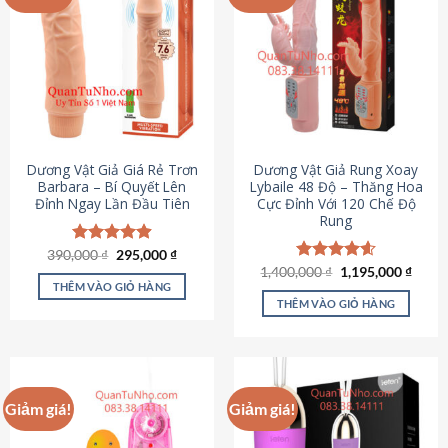
Dương Vật Giả Giá Rẻ Trơn
Dương Vật Giả Rung Xoay
Barbara – Bí Quyết Lên
Lybaile 48 Độ – Thăng Hoa
Đỉnh Ngay Lần Đầu Tiên
Cực Đỉnh Với 120 Chế Độ
Rung
Giá
Giá
390,000
Được xếp
₫
295,000
₫
gốc
hiện
hạng
4.90
Giá
Giá
1,400,000
Được xếp
₫
1,195,000
₫
là:
tại
gốc
hiện
5 sao
THÊM VÀO GIỎ HÀNG
hạng
4.62
390,000 ₫.
là:
là:
tại
5 sao
THÊM VÀO GIỎ HÀNG
295,000 ₫.
1,400,000 ₫.
là:
1,195
Giảm giá!
Giảm giá!