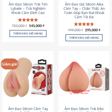
Âm Đạo Silicon Trái Tim
Âm Đạo Giả Silicon Aika
Lybaile – Trải Nghiệm
Cầm Tay – Chân Thật, An
Khoái Cảm Đỉnh Cao
Toàn Giúp Bạn Đạt Khoái
Cảm Tối Đa
Giá
Giá
750,000
Được xếp
₫
545,000
₫
gốc
hiện
hạng
4.70
Giá
Giá
499,000
Được xếp
₫
295,000
₫
là:
tại
gốc
hiện
5 sao
THÊM VÀO GIỎ HÀNG
hạng
4.75
750,000 ₫.
là:
là:
tại
5 sao
THÊM VÀO GIỎ HÀNG
545,000 ₫.
499,000 ₫.
là:
295,000
Giảm giá!
Âm Đạo Silicon Cầm Tay
Âm Đạo Silicon Trái Đào