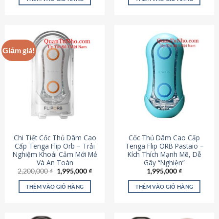
430,000 ₫.
là:
650,000 ₫.
là:
195,000 ₫.
295,000
Giảm giá!
Chi Tiết Cốc Thủ Dâm Cao
Cốc Thủ Dâm Cao Cấp
Cấp Tenga Flip Orb – Trải
Tenga Flip ORB Pastaio –
Nghiệm Khoái Cảm Mới Mẻ
Kích Thích Mạnh Mẽ, Dễ
Và An Toàn
Gây “Nghiện”
Giá
Giá
2,200,000
₫
1,995,000
₫
1,995,000
₫
gốc
hiện
là:
tại
THÊM VÀO GIỎ HÀNG
THÊM VÀO GIỎ HÀNG
2,200,000 ₫.
là:
1,995,000 ₫.