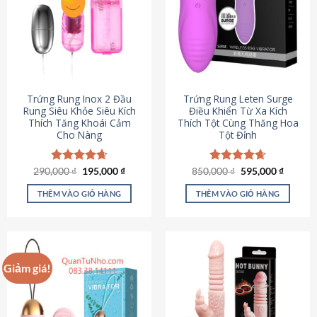
Trứng Rung Inox 2 Đầu
Trứng Rung Leten Surge
Rung Siêu Khỏe Siêu Kích
Điều Khiển Từ Xa Kích
Thích Tăng Khoái Cảm
Thích Tột Cùng Thăng Hoa
Cho Nàng
Tột Đỉnh
Giá
Giá
Giá
Giá
290,000
Được xếp
₫
195,000
₫
850,000
Được xếp
₫
595,000
₫
gốc
hiện
gốc
hiện
hạng
4.64
hạng
4.69
là:
tại
là:
tại
5 sao
5 sao
THÊM VÀO GIỎ HÀNG
THÊM VÀO GIỎ HÀNG
290,000 ₫.
là:
850,000 ₫.
là:
195,000 ₫.
595,000
Giảm giá!