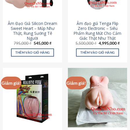
Âm Đạo Giả Silicon Dream
Âm đạo giả Tenga Flip
Sweet Heart – Múp Như
Zero Electronic – Siêu
Thật, Rung Sướng Tê
Phẩm Rung Mút Cho Cảm
Người
Giác Thật Như Thật
Giá
Giá
Giá
Giá
795,000
₫
545,000
₫
5,500,000
₫
4,995,000
₫
gốc
hiện
gốc
hiện
là:
tại
là:
tại
THÊM VÀO GIỎ HÀNG
THÊM VÀO GIỎ HÀNG
795,000 ₫.
là:
5,500,000 ₫.
là:
545,000 ₫.
4,995
Giảm giá!
Giảm giá!