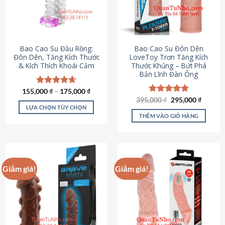
tùy
chọn
có
thể
được
Bao Cao Su Đầu Rồng:
Bao Cao Su Đôn Dên
chọn
Đôn Dên, Tăng Kích Thước
LoveToy Trơn Tăng Kích
& Kích Thích Khoái Cảm
Thước Khủng – Bứt Phá
trên
Bản Lĩnh Đàn Ông
trang
sản
155,000
Được xếp
₫
–
175,000
₫
phẩm
hạng
4.69
Giá
Giá
395,000
Được xếp
₫
295,000
₫
gốc
hiện
5 sao
LỰA CHỌN TÙY CHỌN
hạng
4.82
là:
tại
5 sao
THÊM VÀO GIỎ HÀNG
Sản
395,000 ₫.
là:
295,000
phẩm
này
có
nhiều
Giảm giá!
Giảm giá!
biến
thể.
Các
tùy
chọn
có