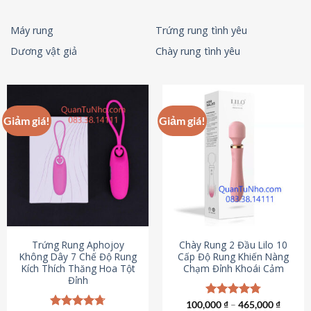
Máy rung
Trứng rung tình yêu
Dương vật giả
Chày rung tình yêu
Giảm giá!
Giảm giá!
Trứng Rung Aphojoy
Chày Rung 2 Đầu Lilo 10
Không Dây 7 Chế Độ Rung
Cấp Độ Rung Khiến Nàng
Kích Thích Thăng Hoa Tột
Chạm Đỉnh Khoái Cảm
Đỉnh
100,000
Được xếp
₫
–
465,000
₫