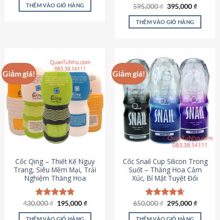
sản
là:
tại
THÊM VÀO GIỎ HÀNG
Giá
Giá
595,000
Được xếp
₫
395,000
₫
895,000 ₫.
là:
phẩm
gốc
hiện
hạng
4.64
695,000 ₫.
là:
tại
5 sao
THÊM VÀO GIỎ HÀNG
595,000 ₫.
là:
395,000
Giảm giá!
Giảm giá!
Cốc Qing – Thiết Kế Ngụy
Cốc Snail Cup Silicon Trong
Trang, Siêu Mềm Mại, Trải
Suốt – Thăng Hoa Cảm
Nghiệm Thăng Hoa
Xúc, Bí Mật Tuyệt Đối
Giá
Giá
Giá
Giá
430,000
Được xếp
₫
195,000
₫
650,000
Được xếp
₫
295,000
₫
gốc
hiện
gốc
hiện
hạng
4.78
hạng
4.69
là:
tại
là:
tại
5 sao
5 sao
THÊM VÀO GIỎ HÀNG
THÊM VÀO GIỎ HÀNG