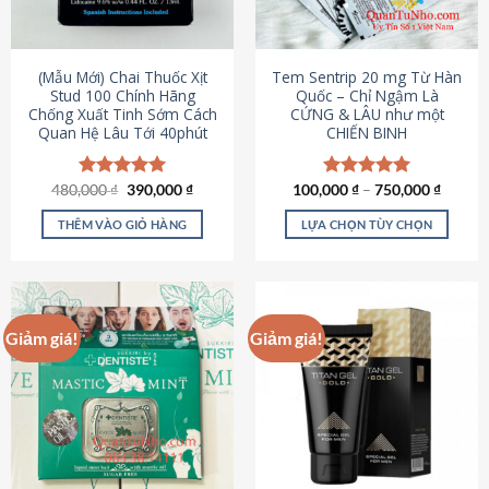
có
có
thể
thể
được
được
(Mẫu Mới) Chai Thuốc Xịt
Tem Sentrip 20 mg Từ Hàn
chọn
chọn
Stud 100 Chính Hãng
Quốc – Chỉ Ngậm Là
Chống Xuất Tinh Sớm Cách
CỨNG & LÂU như một
trên
trên
Quan Hệ Lâu Tới 40phút
CHIẾN BINH
trang
trang
sản
sản
phẩm
phẩm
Giá
Giá
480,000
Được xếp
₫
390,000
₫
100,000
Được xếp
₫
–
750,000
₫
gốc
hiện
hạng
5.00
hạng
5.00
là:
tại
5 sao
5 sao
THÊM VÀO GIỎ HÀNG
LỰA CHỌN TÙY CHỌN
480,000 ₫.
là:
390,000 ₫.
Sản
phẩm
này
có
Giảm giá!
Giảm giá!
nhiều
biến
thể.
Các
tùy
chọn
có