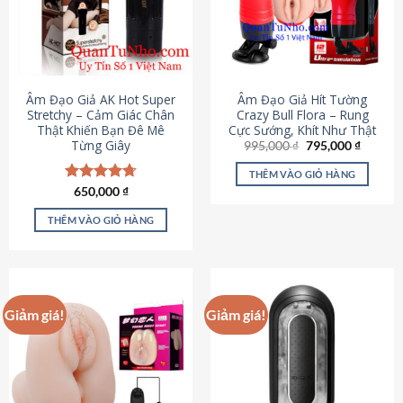
Âm Đạo Giả AK Hot Super
Âm Đạo Giả Hít Tường
Stretchy – Cảm Giác Chân
Crazy Bull Flora – Rung
Thật Khiến Bạn Đê Mê
Cực Sướng, Khít Như Thật
Từng Giây
Giá
Giá
995,000
₫
795,000
₫
gốc
hiện
là:
tại
THÊM VÀO GIỎ HÀNG
995,000 ₫.
là:
Được xếp
650,000
₫
795,000
hạng
4.75
5 sao
THÊM VÀO GIỎ HÀNG
Giảm giá!
Giảm giá!