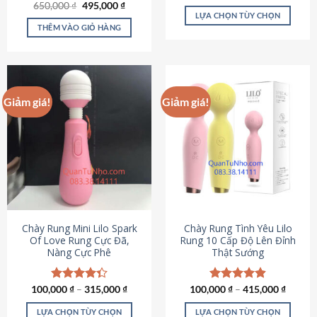
Giá
Giá
hạng
4.80
650,000
Được xếp
₫
495,000
₫
gốc
hiện
5 sao
LỰA CHỌN TÙY CHỌN
hạng
4.72
là:
tại
5 sao
THÊM VÀO GIỎ HÀNG
Sản
650,000 ₫.
là:
495,000 ₫.
phẩm
này
có
nhiều
Giảm giá!
Giảm giá!
biến
thể.
Các
tùy
chọn
có
thể
được
chọn
Chày Rung Mini Lilo Spark
Chày Rung Tình Yêu Lilo
Of Love Rung Cực Đã,
Rung 10 Cấp Độ Lên Đỉnh
trên
Nàng Cực Phê
Thật Sướng
trang
sản
phẩm
100,000
Được xếp
₫
–
315,000
₫
100,000
Được xếp
₫
–
415,000
₫
hạng
4.33
hạng
4.94
5 sao
5 sao
LỰA CHỌN TÙY CHỌN
LỰA CHỌN TÙY CHỌN