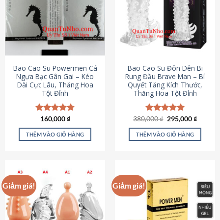
thể.
Các
tùy
chọn
có
thể
được
Bao Cao Su Powermen Cá
Bao Cao Su Đôn Dên Bi
chọn
Ngựa Bạc Gân Gai – Kéo
Rung Đầu Brave Man – Bí
Dài Cực Lâu, Thăng Hoa
Quyết Tăng Kích Thước,
trên
Tột Đỉnh
Thăng Hoa Tột Đỉnh
trang
sản
phẩm
Giá
Giá
Được xếp
160,000
₫
380,000
Được xếp
₫
295,000
₫
gốc
hiện
hạng
4.73
hạng
5.00
là:
tại
5 sao
5 sao
THÊM VÀO GIỎ HÀNG
THÊM VÀO GIỎ HÀNG
380,000 ₫.
là:
295,000
Giảm giá!
Giảm giá!