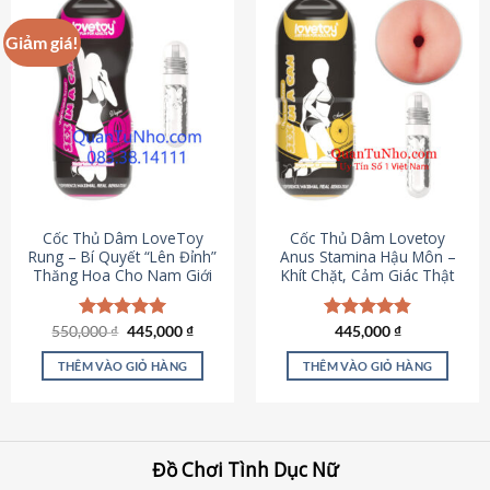
Giảm giá!
Cốc Thủ Dâm LoveToy
Cốc Thủ Dâm Lovetoy
Rung – Bí Quyết “Lên Đỉnh”
Anus Stamina Hậu Môn –
Thăng Hoa Cho Nam Giới
Khít Chặt, Cảm Giác Thật
Giá
Giá
550,000
Được xếp
₫
445,000
₫
Được xếp
445,000
₫
gốc
hiện
hạng
5.00
hạng
4.84
là:
tại
5 sao
5 sao
THÊM VÀO GIỎ HÀNG
THÊM VÀO GIỎ HÀNG
550,000 ₫.
là:
445,000 ₫.
Đồ Chơi Tình Dục Nữ