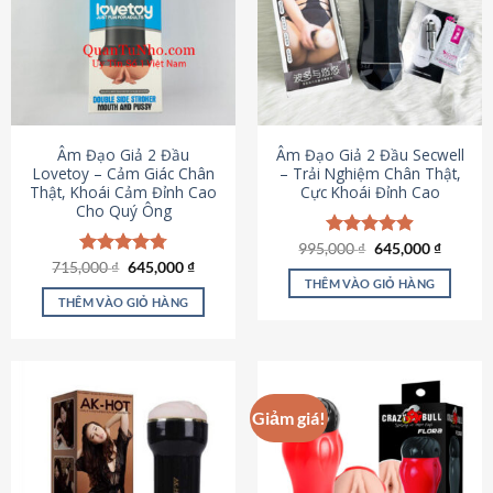
Âm Đạo Giả 2 Đầu
Âm Đạo Giả 2 Đầu Secwell
Lovetoy – Cảm Giác Chân
– Trải Nghiệm Chân Thật,
Thật, Khoái Cảm Đỉnh Cao
Cực Khoái Đỉnh Cao
Cho Quý Ông
Giá
Giá
995,000
Được xếp
₫
645,000
₫
gốc
hiện
Giá
Giá
hạng
4.88
715,000
Được xếp
₫
645,000
₫
là:
tại
gốc
hiện
5 sao
THÊM VÀO GIỎ HÀNG
hạng
4.79
995,000 ₫.
là:
là:
tại
5 sao
THÊM VÀO GIỎ HÀNG
645,000
715,000 ₫.
là:
645,000 ₫.
Giảm giá!