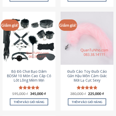
Sản
Sản
phẩm
phẩm
này
này
có
có
Giảm giá!
Giảm giá!
nhiều
nhiều
biến
biến
thể.
thể.
Các
Các
tùy
tùy
chọn
chọn
có
có
thể
thể
được
được
Bộ Đồ Chơi Bạo Dâm
Đuôi Cáo Toy Đuôi Cáo
chọn
chọn
BDSM 10 Món Cao Cấp Có
Gắn Hậu Môn Cảm Giác
Lót Lông Mềm Mịn
Mới Lạ Cực Sexy
trên
trên
trang
trang
sản
sản
Giá
Giá
Giá
Giá
595,000
Được xếp
₫
345,000
₫
380,000
Được xếp
₫
225,000
₫
phẩm
phẩm
gốc
hiện
gốc
hiện
hạng
4.88
hạng
4.88
là:
tại
là:
tại
5 sao
5 sao
THÊM VÀO GIỎ HÀNG
THÊM VÀO GIỎ HÀNG
595,000 ₫.
là:
380,000 ₫.
là:
345,000 ₫.
225,000