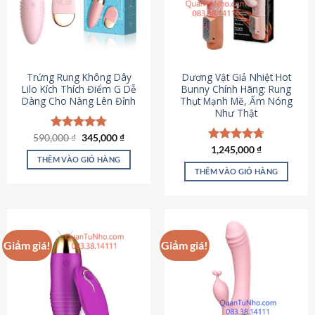
Trứng Rung Không Dây
Dương Vật Giả Nhiệt Hot
Lilo Kích Thích Điểm G Dễ
Bunny Chính Hãng: Rung
Dàng Cho Nàng Lên Đỉnh
Thụt Mạnh Mẽ, Ấm Nóng
Như Thật
Giá
Giá
590,000
Được xếp
₫
345,000
₫
gốc
hiện
hạng
4.79
Được xếp
1,245,000
₫
là:
tại
5 sao
THÊM VÀO GIỎ HÀNG
hạng
4.73
590,000 ₫.
là:
5 sao
THÊM VÀO GIỎ HÀNG
345,000 ₫.
Giảm giá!
Giảm giá!