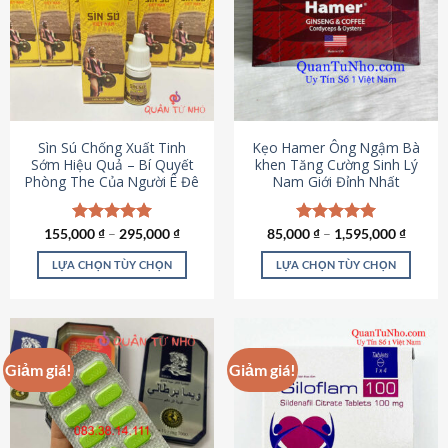
thể.
Các
tùy
chọn
có
thể
được
Sìn Sú Chống Xuất Tinh
Kẹo Hamer Ông Ngậm Bà
chọn
Sớm Hiệu Quả – Bí Quyết
khen Tăng Cường Sinh Lý
Phòng The Của Người Ê Đê
Nam Giới Đỉnh Nhất
trên
trang
sản
155,000
Được xếp
₫
–
295,000
₫
85,000
Được xếp
₫
–
1,595,000
₫
phẩm
hạng
4.95
hạng
5.00
5 sao
5 sao
LỰA CHỌN TÙY CHỌN
LỰA CHỌN TÙY CHỌN
Sản
Sản
phẩm
phẩm
này
này
có
có
Giảm giá!
Giảm giá!
nhiều
nhiều
biến
biến
thể.
thể.
Các
Các