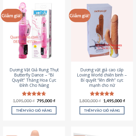
Giảm giá!
Giảm giá!
Dương Vật Giả Rung Thụt
Dương vật giả cao cấp
Butterfly Dance – “Bí
Loving World chiến binh –
Quyết” Thăng Hoa Cực
Bí quyết “lên đỉnh” cực
Đỉnh Cho Nàng
mạnh cho nữ
Giá
Giá
Giá
Giá
1,095,000
Được xếp
₫
795,000
₫
1,800,000
Được xếp
₫
1,495,000
₫
gốc
hiện
gốc
hiện
hạng
4.65
hạng
4.89
là:
tại
là:
tại
5 sao
5 sao
THÊM VÀO GIỎ HÀNG
THÊM VÀO GIỎ HÀNG
1,095,000 ₫.
là:
1,800,000 ₫.
là:
795,000 ₫.
1,495