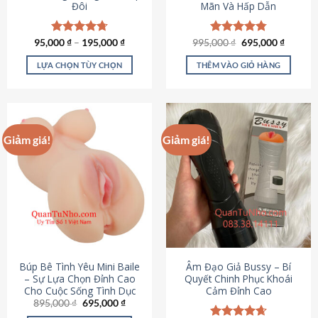
Đôi
Mãn Và Hấp Dẫn
Giá
Giá
95,000
Được xếp
₫
–
195,000
₫
995,000
Được xếp
₫
695,000
₫
gốc
hiện
hạng
4.70
hạng
4.80
là:
tại
5 sao
5 sao
LỰA CHỌN TÙY CHỌN
THÊM VÀO GIỎ HÀNG
995,000 ₫.
là:
695,000
Sản
phẩm
này
có
Giảm giá!
Giảm giá!
nhiều
biến
thể.
Các
tùy
chọn
có
thể
được
Búp Bê Tình Yêu Mini Baile
Âm Đạo Giả Bussy – Bí
chọn
– Sự Lựa Chọn Đỉnh Cao
Quyết Chinh Phục Khoái
Cho Cuộc Sống Tình Dục
Cảm Đỉnh Cao
trên
Giá
Giá
895,000
₫
695,000
₫
trang
gốc
hiện