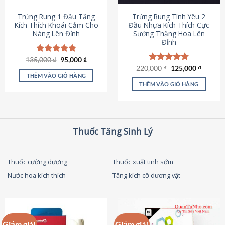
thể
được
Trứng Rung 1 Đầu Tăng
Trứng Rung Tình Yêu 2
chọn
Kích Thích Khoái Cảm Cho
Đầu Nhựa Kích Thích Cực
Nàng Lên Đỉnh
Sướng Thăng Hoa Lên
trên
Đỉnh
trang
sản
Giá
Giá
135,000
Được xếp
₫
95,000
₫
phẩm
gốc
hiện
hạng
4.87
Giá
Giá
220,000
Được xếp
₫
125,000
₫
là:
tại
gốc
hiện
5 sao
THÊM VÀO GIỎ HÀNG
hạng
4.79
135,000 ₫.
là:
là:
tại
5 sao
THÊM VÀO GIỎ HÀNG
95,000 ₫.
220,000 ₫.
là:
125,000
Thuốc Tăng Sinh Lý
Thuốc cường dương
Thuốc xuất tinh sớm
Nước hoa kích thích
Tăng kích cỡ dương vật
Giảm giá!
Giảm giá!