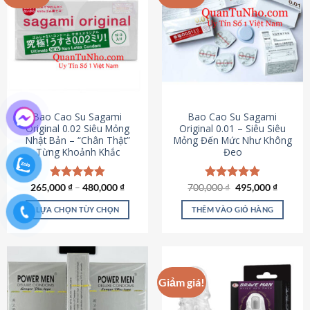
chọn
trên
trang
sản
phẩm
Bao Cao Su Sagami
Bao Cao Su Sagami
Original 0.02 Siêu Mỏng
Original 0.01 – Siêu Siêu
Nhật Bản – “Chân Thật”
Mỏng Đến Mức Như Không
Từng Khoảnh Khắc
Đeo
Giá
Giá
265,000
Được xếp
₫
–
480,000
₫
700,000
Được xếp
₫
495,000
₫
gốc
hiện
hạng
4.87
hạng
4.83
là:
tại
5 sao
5 sao
LỰA CHỌN TÙY CHỌN
THÊM VÀO GIỎ HÀNG
700,000 ₫.
là:
495,000
Sản
phẩm
này
có
Giảm giá!
nhiều
biến