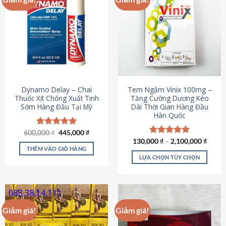
Dynamo Delay – Chai
Tem Ngậm Vinix 100mg –
Thuốc Xịt Chống Xuất Tinh
Tăng Cường Dương Kéo
Sớm Hàng Đầu Tại Mỹ
Dài Thời Gian Hàng Đầu
Hàn Quốc
Giá
Giá
600,000
Được xếp
₫
445,000
₫
gốc
hiện
hạng
5.00
130,000
Được xếp
₫
–
2,100,000
₫
là:
tại
5 sao
THÊM VÀO GIỎ HÀNG
hạng
5.00
600,000 ₫.
là:
5 sao
LỰA CHỌN TÙY CHỌN
445,000 ₫.
Sản
phẩm
này
có
Giảm giá!
Giảm giá!
nhiều
biến