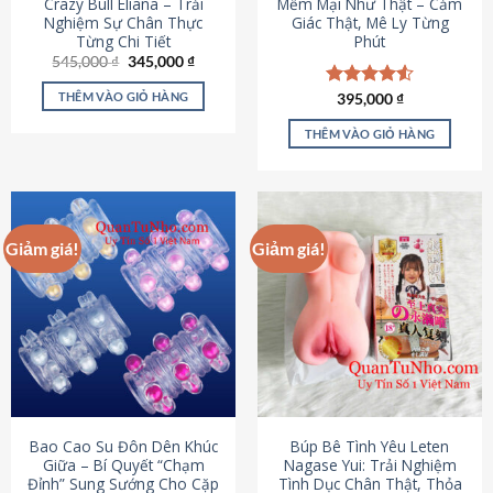
Crazy Bull Eliana – Trải
Mềm Mại Như Thật – Cảm
Nghiệm Sự Chân Thực
Giác Thật, Mê Ly Từng
Từng Chi Tiết
Phút
Giá
Giá
545,000
₫
345,000
₫
gốc
hiện
là:
tại
THÊM VÀO GIỎ HÀNG
Được xếp
395,000
₫
545,000 ₫.
là:
hạng
4.53
345,000 ₫.
5 sao
THÊM VÀO GIỎ HÀNG
Giảm giá!
Giảm giá!
Bao Cao Su Đôn Dên Khúc
Búp Bê Tình Yêu Leten
Giữa – Bí Quyết “Chạm
Nagase Yui: Trải Nghiệm
Đỉnh” Sung Sướng Cho Cặp
Tình Dục Chân Thật, Thỏa