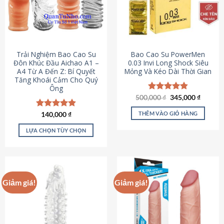
Trải Nghiệm Bao Cao Su
Bao Cao Su PowerMen
Đôn Khúc Đầu Aichao A1 –
0.03 Invi Long Shock Siêu
A4 Từ A Đến Z: Bí Quyết
Mỏng Và Kéo Dài Thời Gian
Tăng Khoái Cảm Cho Quý
Ông
Giá
Giá
500,000
Được xếp
₫
345,000
₫
gốc
hiện
hạng
4.85
là:
tại
5 sao
THÊM VÀO GIỎ HÀNG
Được xếp
140,000
₫
500,000 ₫.
là:
hạng
4.88
345,000
5 sao
LỰA CHỌN TÙY CHỌN
Sản
phẩm
này
có
Giảm giá!
Giảm giá!
nhiều
biến
thể.
Các