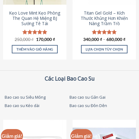
thể
được
Kẹo Love Mint Kẹo Phòng
Titan Gel Gold – Kích
chọn
The Quan Hệ Miệng BJ
Thước Khủng Hơn Khiến
Sướng Tê Tái
Nàng Trầm Trồ
trên
trang
sản
Giá
Giá
250,000
Được xếp
₫
170,000
₫
340,000
Được xếp
₫
–
680,000
₫
phẩm
gốc
hiện
hạng
5.00
hạng
4.79
là:
tại
5 sao
5 sao
THÊM VÀO GIỎ HÀNG
LỰA CHỌN TÙY CHỌN
250,000 ₫.
là:
170,000 ₫.
Sản
phẩm
này
có
Các Loại Bao Cao Su
nhiều
biến
thể.
Bao cao su Siêu Mỏng
Bao cao su Gân Gai
Các
Bao cao su Kéo dài
Bao cao su Đôn Dên
tùy
chọn
có
thể
được
Giảm giá!
Giảm giá!