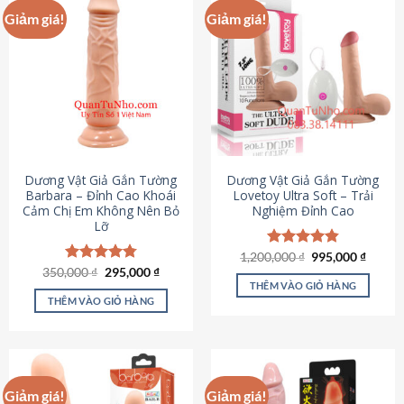
Giảm giá!
Giảm giá!
Dương Vật Giả Gắn Tường
Dương Vật Giả Gắn Tường
Barbara – Đỉnh Cao Khoái
Lovetoy Ultra Soft – Trải
Cảm Chị Em Không Nên Bỏ
Nghiệm Đỉnh Cao
Lỡ
Giá
Giá
1,200,000
Được xếp
₫
995,000
₫
gốc
hiện
Giá
Giá
hạng
4.82
350,000
Được xếp
₫
295,000
₫
là:
tại
gốc
hiện
5 sao
THÊM VÀO GIỎ HÀNG
hạng
4.79
1,200,000 ₫.
là:
là:
tại
5 sao
THÊM VÀO GIỎ HÀNG
995,00
350,000 ₫.
là:
295,000 ₫.
Giảm giá!
Giảm giá!