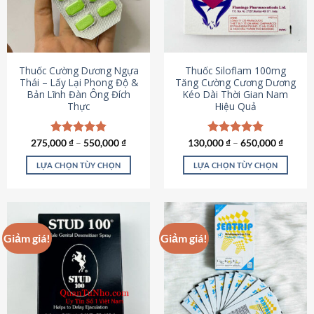
tùy
tùy
chọn
chọn
có
có
thể
thể
được
được
Thuốc Cường Dương Ngựa
Thuốc Siloflam 100mg
chọn
chọn
Thái – Lấy Lại Phong Độ &
Tăng Cường Cương Dương
Bản Lĩnh Đàn Ông Đích
Kéo Dài Thời Gian Nam
trên
trên
Thực
Hiệu Quả
trang
trang
sản
sản
phẩm
phẩm
275,000
Được xếp
₫
–
550,000
₫
130,000
Được xếp
₫
–
650,000
₫
hạng
4.87
hạng
5.00
5 sao
5 sao
LỰA CHỌN TÙY CHỌN
LỰA CHỌN TÙY CHỌN
Sản
Sản
phẩm
phẩm
này
này
có
có
Giảm giá!
Giảm giá!
nhiều
nhiều
biến
biến
thể.
thể.
Các
Các
tùy
tùy
chọn
chọn