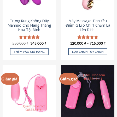
Trứng Rung Không Dây
Máy Massage Tình Yêu
Mannuo Cho Nàng Thăng
Điểm G Lilo Chỉ 1 Chạm Là
Hoa Tột Đỉnh
Lên Đỉnh
Giá
Giá
550,000
Được xếp
₫
345,000
₫
120,000
Được xếp
₫
–
715,000
₫
gốc
hiện
hạng
4.81
hạng
4.85
là:
tại
5 sao
5 sao
THÊM VÀO GIỎ HÀNG
LỰA CHỌN TÙY CHỌN
550,000 ₫.
là:
345,000 ₫.
Sản
phẩm
này
có
Giảm giá!
Giảm giá!
nhiều
biến
thể.
Các
tùy
chọn
có