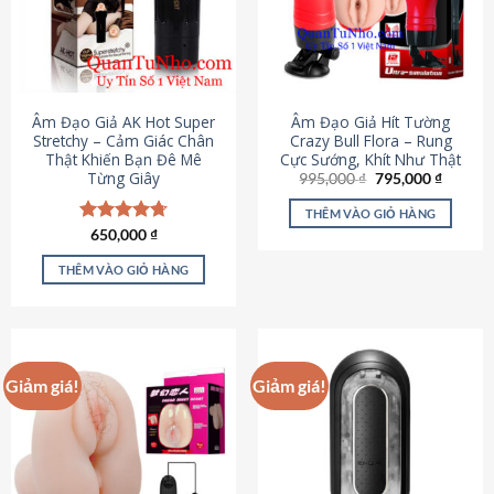
Âm Đạo Giả AK Hot Super
Âm Đạo Giả Hít Tường
Stretchy – Cảm Giác Chân
Crazy Bull Flora – Rung
Thật Khiến Bạn Đê Mê
Cực Sướng, Khít Như Thật
Từng Giây
Giá
Giá
995,000
₫
795,000
₫
gốc
hiện
là:
tại
THÊM VÀO GIỎ HÀNG
995,000 ₫.
là:
Được xếp
650,000
₫
795,000
hạng
4.75
5 sao
THÊM VÀO GIỎ HÀNG
Giảm giá!
Giảm giá!