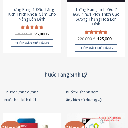
thể
được
Trứng Rung 1 Đầu Tăng
Trứng Rung Tình Yêu 2
chọn
Kích Thích Khoái Cảm Cho
Đầu Nhựa Kích Thích Cực
Nàng Lên Đỉnh
Sướng Thăng Hoa Lên
trên
Đỉnh
trang
sản
Giá
Giá
135,000
Được xếp
₫
95,000
₫
phẩm
gốc
hiện
hạng
4.87
Giá
Giá
220,000
Được xếp
₫
125,000
₫
là:
tại
gốc
hiện
5 sao
THÊM VÀO GIỎ HÀNG
hạng
4.79
135,000 ₫.
là:
là:
tại
5 sao
THÊM VÀO GIỎ HÀNG
95,000 ₫.
220,000 ₫.
là:
125,000
Thuốc Tăng Sinh Lý
Thuốc cường dương
Thuốc xuất tinh sớm
Nước hoa kích thích
Tăng kích cỡ dương vật
Giảm giá!
Giảm giá!