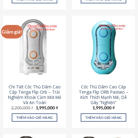
430,000 ₫.
là:
650,000 ₫.
là:
195,000 ₫.
295,000
Giảm giá!
Chi Tiết Cốc Thủ Dâm Cao
Cốc Thủ Dâm Cao Cấp
Cấp Tenga Flip Orb – Trải
Tenga Flip ORB Pastaio –
Nghiệm Khoái Cảm Mới Mẻ
Kích Thích Mạnh Mẽ, Dễ
Và An Toàn
Gây “Nghiện”
Giá
Giá
2,200,000
₫
1,995,000
₫
1,995,000
₫
gốc
hiện
là:
tại
THÊM VÀO GIỎ HÀNG
THÊM VÀO GIỎ HÀNG
2,200,000 ₫.
là:
1,995,000 ₫.