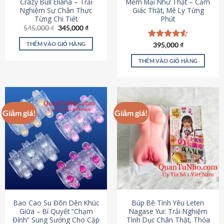
Crazy Bull Eliana – Trải
Mềm Mại Như Thật – Cảm
Nghiệm Sự Chân Thực
Giác Thật, Mê Ly Từng
Từng Chi Tiết
Phút
Giá
Giá
545,000
₫
345,000
₫
gốc
hiện
là:
tại
THÊM VÀO GIỎ HÀNG
Được xếp
395,000
₫
545,000 ₫.
là:
hạng
4.53
345,000 ₫.
5 sao
THÊM VÀO GIỎ HÀNG
Giảm giá!
Giảm giá!
Bao Cao Su Đôn Dên Khúc
Búp Bê Tình Yêu Leten
Giữa – Bí Quyết “Chạm
Nagase Yui: Trải Nghiệm
Đỉnh” Sung Sướng Cho Cặp
Tình Dục Chân Thật, Thỏa