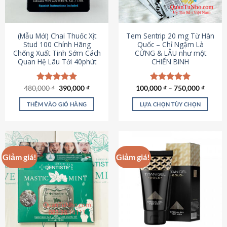
có
có
thể
thể
được
được
(Mẫu Mới) Chai Thuốc Xịt
Tem Sentrip 20 mg Từ Hàn
chọn
chọn
Stud 100 Chính Hãng
Quốc – Chỉ Ngậm Là
Chống Xuất Tinh Sớm Cách
CỨNG & LÂU như một
trên
trên
Quan Hệ Lâu Tới 40phút
CHIẾN BINH
trang
trang
sản
sản
phẩm
phẩm
Giá
Giá
480,000
Được xếp
₫
390,000
₫
100,000
Được xếp
₫
–
750,000
₫
gốc
hiện
hạng
5.00
hạng
5.00
là:
tại
5 sao
5 sao
THÊM VÀO GIỎ HÀNG
LỰA CHỌN TÙY CHỌN
480,000 ₫.
là:
390,000 ₫.
Sản
phẩm
này
có
Giảm giá!
Giảm giá!
nhiều
biến
thể.
Các
tùy
chọn
có