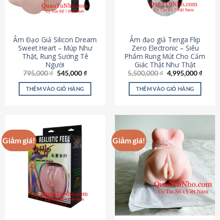
Âm Đạo Giả Silicon Dream
Âm đạo giả Tenga Flip
Sweet Heart – Múp Như
Zero Electronic – Siêu
Thật, Rung Sướng Tê
Phẩm Rung Mút Cho Cảm
Người
Giác Thật Như Thật
Giá
Giá
Giá
Giá
795,000
₫
545,000
₫
5,500,000
₫
4,995,000
₫
gốc
hiện
gốc
hiện
là:
tại
là:
tại
THÊM VÀO GIỎ HÀNG
THÊM VÀO GIỎ HÀNG
795,000 ₫.
là:
5,500,000 ₫.
là:
545,000 ₫.
4,995
Giảm giá!
Giảm giá!