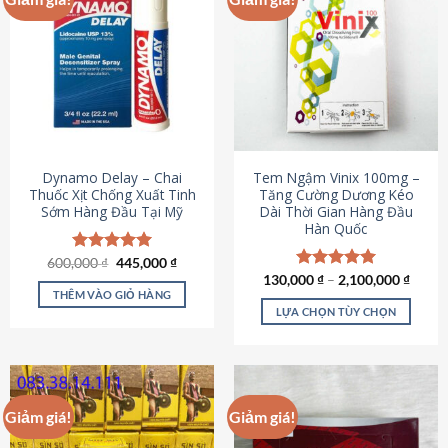
Dynamo Delay – Chai
Tem Ngậm Vinix 100mg –
Thuốc Xịt Chống Xuất Tinh
Tăng Cường Dương Kéo
Sớm Hàng Đầu Tại Mỹ
Dài Thời Gian Hàng Đầu
Hàn Quốc
Giá
Giá
600,000
Được xếp
₫
445,000
₫
gốc
hiện
hạng
5.00
130,000
Được xếp
₫
–
2,100,000
₫
là:
tại
5 sao
THÊM VÀO GIỎ HÀNG
hạng
5.00
600,000 ₫.
là:
5 sao
LỰA CHỌN TÙY CHỌN
445,000 ₫.
Sản
phẩm
này
có
Giảm giá!
Giảm giá!
nhiều
biến