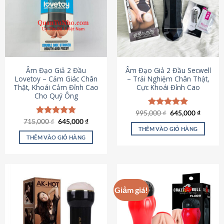
Âm Đạo Giả 2 Đầu
Âm Đạo Giả 2 Đầu Secwell
Lovetoy – Cảm Giác Chân
– Trải Nghiệm Chân Thật,
Thật, Khoái Cảm Đỉnh Cao
Cực Khoái Đỉnh Cao
Cho Quý Ông
Giá
Giá
995,000
Được xếp
₫
645,000
₫
gốc
hiện
Giá
Giá
hạng
4.88
715,000
Được xếp
₫
645,000
₫
là:
tại
gốc
hiện
5 sao
THÊM VÀO GIỎ HÀNG
hạng
4.79
995,000 ₫.
là:
là:
tại
5 sao
THÊM VÀO GIỎ HÀNG
645,000
715,000 ₫.
là:
645,000 ₫.
Giảm giá!