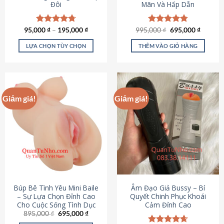
Đôi
Mãn Và Hấp Dẫn
Giá
Giá
95,000
Được xếp
₫
–
195,000
₫
995,000
Được xếp
₫
695,000
₫
gốc
hiện
hạng
4.70
hạng
4.80
là:
tại
5 sao
5 sao
LỰA CHỌN TÙY CHỌN
THÊM VÀO GIỎ HÀNG
995,000 ₫.
là:
695,000
Sản
phẩm
này
có
Giảm giá!
Giảm giá!
nhiều
biến
thể.
Các
tùy
chọn
có
thể
được
Búp Bê Tình Yêu Mini Baile
Âm Đạo Giả Bussy – Bí
chọn
– Sự Lựa Chọn Đỉnh Cao
Quyết Chinh Phục Khoái
Cho Cuộc Sống Tình Dục
Cảm Đỉnh Cao
trên
Giá
Giá
895,000
₫
695,000
₫
trang
gốc
hiện