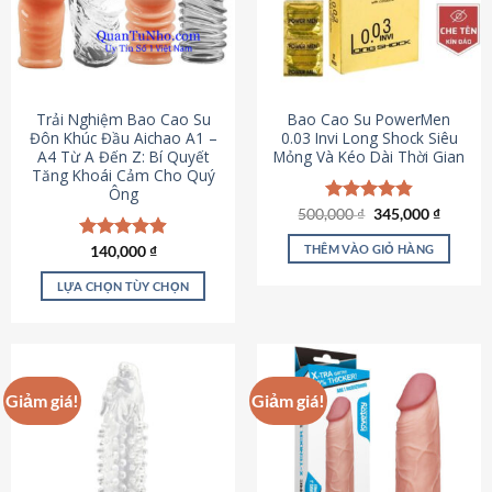
Trải Nghiệm Bao Cao Su
Bao Cao Su PowerMen
Đôn Khúc Đầu Aichao A1 –
0.03 Invi Long Shock Siêu
A4 Từ A Đến Z: Bí Quyết
Mỏng Và Kéo Dài Thời Gian
Tăng Khoái Cảm Cho Quý
Ông
Giá
Giá
500,000
Được xếp
₫
345,000
₫
gốc
hiện
hạng
4.85
là:
tại
5 sao
THÊM VÀO GIỎ HÀNG
Được xếp
140,000
₫
500,000 ₫.
là:
hạng
4.88
345,000
5 sao
LỰA CHỌN TÙY CHỌN
Sản
phẩm
này
có
Giảm giá!
Giảm giá!
nhiều
biến
thể.
Các