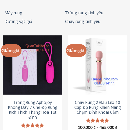
Máy rung
Trứng rung tình yêu
Dương vật giả
Chày rung tình yêu
Giảm giá!
Giảm giá!
Trứng Rung Aphojoy
Chày Rung 2 Đầu Lilo 10
Không Dây 7 Chế Độ Rung
Cấp Độ Rung Khiến Nàng
Kích Thích Thăng Hoa Tột
Chạm Đỉnh Khoái Cảm
Đỉnh
100,000
Được xếp
₫
–
465,000
₫