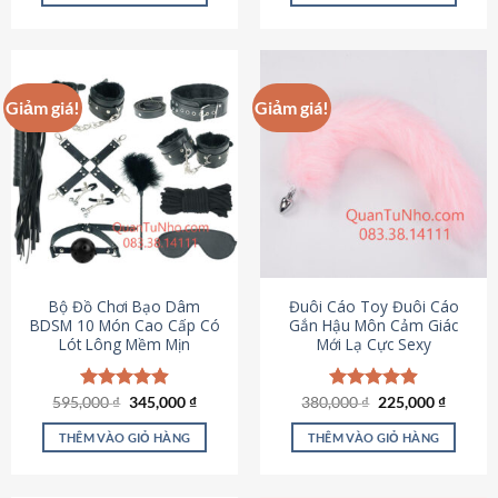
Sản
Sản
phẩm
phẩm
này
này
có
có
Giảm giá!
Giảm giá!
nhiều
nhiều
biến
biến
thể.
thể.
Các
Các
tùy
tùy
chọn
chọn
có
có
thể
thể
được
được
Bộ Đồ Chơi Bạo Dâm
Đuôi Cáo Toy Đuôi Cáo
chọn
chọn
BDSM 10 Món Cao Cấp Có
Gắn Hậu Môn Cảm Giác
Lót Lông Mềm Mịn
Mới Lạ Cực Sexy
trên
trên
trang
trang
sản
sản
Giá
Giá
Giá
Giá
595,000
Được xếp
₫
345,000
₫
380,000
Được xếp
₫
225,000
₫
phẩm
phẩm
gốc
hiện
gốc
hiện
hạng
4.88
hạng
4.88
là:
tại
là:
tại
5 sao
5 sao
THÊM VÀO GIỎ HÀNG
THÊM VÀO GIỎ HÀNG
595,000 ₫.
là:
380,000 ₫.
là:
345,000 ₫.
225,000