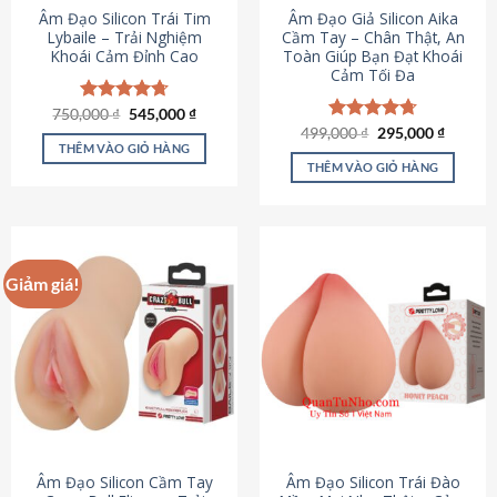
Âm Đạo Silicon Trái Tim
Âm Đạo Giả Silicon Aika
Lybaile – Trải Nghiệm
Cầm Tay – Chân Thật, An
Khoái Cảm Đỉnh Cao
Toàn Giúp Bạn Đạt Khoái
Cảm Tối Đa
Giá
Giá
750,000
Được xếp
₫
545,000
₫
gốc
hiện
hạng
4.70
Giá
Giá
499,000
Được xếp
₫
295,000
₫
là:
tại
gốc
hiện
5 sao
THÊM VÀO GIỎ HÀNG
hạng
4.75
750,000 ₫.
là:
là:
tại
5 sao
THÊM VÀO GIỎ HÀNG
545,000 ₫.
499,000 ₫.
là:
295,000
Giảm giá!
Âm Đạo Silicon Cầm Tay
Âm Đạo Silicon Trái Đào