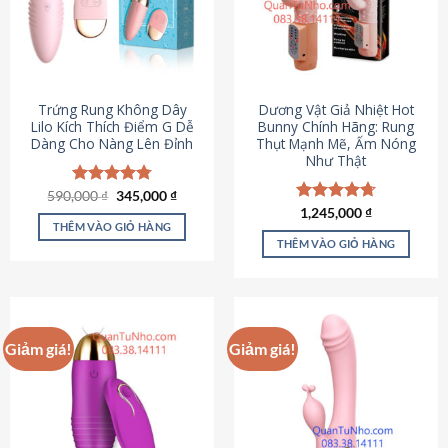
Trứng Rung Không Dây
Dương Vật Giả Nhiệt Hot
Lilo Kích Thích Điểm G Dễ
Bunny Chính Hãng: Rung
Dàng Cho Nàng Lên Đỉnh
Thụt Mạnh Mẽ, Ấm Nóng
Như Thật
Giá
Giá
590,000
Được xếp
₫
345,000
₫
gốc
hiện
hạng
4.79
Được xếp
1,245,000
₫
là:
tại
5 sao
THÊM VÀO GIỎ HÀNG
hạng
4.73
590,000 ₫.
là:
5 sao
THÊM VÀO GIỎ HÀNG
345,000 ₫.
Giảm giá!
Giảm giá!