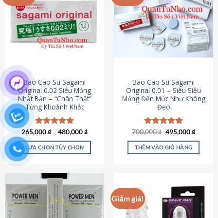
chọn
trên
trang
sản
phẩm
Bao Cao Su Sagami
Bao Cao Su Sagami
Original 0.02 Siêu Mỏng
Original 0.01 – Siêu Siêu
Nhật Bản – “Chân Thật”
Mỏng Đến Mức Như Không
Từng Khoảnh Khắc
Đeo
Giá
Giá
265,000
Được xếp
₫
–
480,000
₫
700,000
Được xếp
₫
495,000
₫
gốc
hiện
hạng
4.87
hạng
4.83
là:
tại
5 sao
5 sao
LỰA CHỌN TÙY CHỌN
THÊM VÀO GIỎ HÀNG
700,000 ₫.
là:
495,000
Sản
phẩm
này
có
Giảm giá!
nhiều
biến