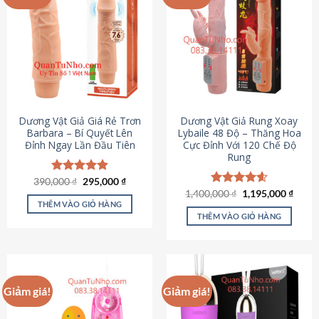
Dương Vật Giả Giá Rẻ Trơn
Dương Vật Giả Rung Xoay
Barbara – Bí Quyết Lên
Lybaile 48 Độ – Thăng Hoa
Đỉnh Ngay Lần Đầu Tiên
Cực Đỉnh Với 120 Chế Độ
Rung
Giá
Giá
390,000
Được xếp
₫
295,000
₫
gốc
hiện
hạng
4.90
Giá
Giá
1,400,000
Được xếp
₫
1,195,000
₫
là:
tại
gốc
hiện
5 sao
THÊM VÀO GIỎ HÀNG
hạng
4.62
390,000 ₫.
là:
là:
tại
5 sao
THÊM VÀO GIỎ HÀNG
295,000 ₫.
1,400,000 ₫.
là:
1,195
Giảm giá!
Giảm giá!