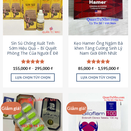
thể.
Các
tùy
chọn
có
thể
được
Sìn Sú Chống Xuất Tinh
Kẹo Hamer Ông Ngậm Bà
chọn
Sớm Hiệu Quả – Bí Quyết
khen Tăng Cường Sinh Lý
Phòng The Của Người Ê Đê
Nam Giới Đỉnh Nhất
trên
trang
sản
155,000
Được xếp
₫
–
295,000
₫
85,000
Được xếp
₫
–
1,595,000
₫
phẩm
hạng
4.95
hạng
5.00
5 sao
5 sao
LỰA CHỌN TÙY CHỌN
LỰA CHỌN TÙY CHỌN
Sản
Sản
phẩm
phẩm
này
này
có
có
Giảm giá!
Giảm giá!
nhiều
nhiều
biến
biến
thể.
thể.
Các
Các