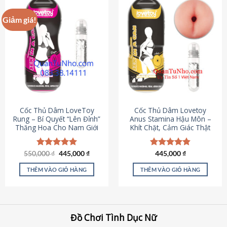
Giảm giá!
Cốc Thủ Dâm LoveToy
Cốc Thủ Dâm Lovetoy
Rung – Bí Quyết “Lên Đỉnh”
Anus Stamina Hậu Môn –
Thăng Hoa Cho Nam Giới
Khít Chặt, Cảm Giác Thật
Giá
Giá
550,000
Được xếp
₫
445,000
₫
Được xếp
445,000
₫
gốc
hiện
hạng
5.00
hạng
4.84
là:
tại
5 sao
5 sao
THÊM VÀO GIỎ HÀNG
THÊM VÀO GIỎ HÀNG
550,000 ₫.
là:
445,000 ₫.
Đồ Chơi Tình Dục Nữ