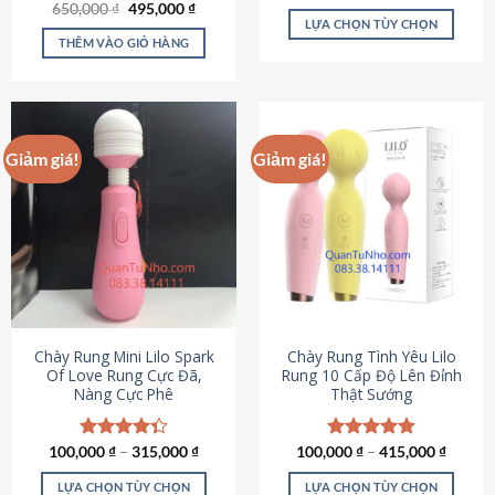
Giá
Giá
hạng
4.80
650,000
Được xếp
₫
495,000
₫
gốc
hiện
5 sao
LỰA CHỌN TÙY CHỌN
hạng
4.72
là:
tại
5 sao
THÊM VÀO GIỎ HÀNG
Sản
650,000 ₫.
là:
495,000 ₫.
phẩm
này
có
nhiều
Giảm giá!
Giảm giá!
biến
thể.
Các
tùy
chọn
có
thể
được
chọn
Chày Rung Mini Lilo Spark
Chày Rung Tình Yêu Lilo
Of Love Rung Cực Đã,
Rung 10 Cấp Độ Lên Đỉnh
trên
Nàng Cực Phê
Thật Sướng
trang
sản
phẩm
100,000
Được xếp
₫
–
315,000
₫
100,000
Được xếp
₫
–
415,000
₫
hạng
4.33
hạng
4.94
5 sao
5 sao
LỰA CHỌN TÙY CHỌN
LỰA CHỌN TÙY CHỌN