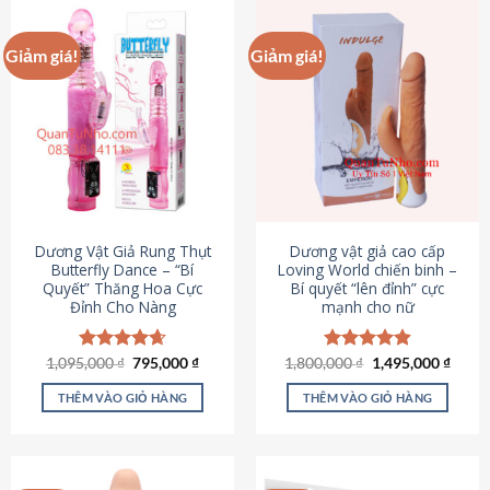
Giảm giá!
Giảm giá!
Dương Vật Giả Rung Thụt
Dương vật giả cao cấp
Butterfly Dance – “Bí
Loving World chiến binh –
Quyết” Thăng Hoa Cực
Bí quyết “lên đỉnh” cực
Đỉnh Cho Nàng
mạnh cho nữ
Giá
Giá
Giá
Giá
1,095,000
Được xếp
₫
795,000
₫
1,800,000
Được xếp
₫
1,495,000
₫
gốc
hiện
gốc
hiện
hạng
4.65
hạng
4.89
là:
tại
là:
tại
5 sao
5 sao
THÊM VÀO GIỎ HÀNG
THÊM VÀO GIỎ HÀNG
1,095,000 ₫.
là:
1,800,000 ₫.
là:
795,000 ₫.
1,495