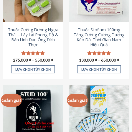
tùy
tùy
chọn
chọn
có
có
thể
thể
được
được
Thuốc Cường Dương Ngựa
Thuốc Siloflam 100mg
chọn
chọn
Thái – Lấy Lại Phong Độ &
Tăng Cường Cương Dương
Bản Lĩnh Đàn Ông Đích
Kéo Dài Thời Gian Nam
trên
trên
Thực
Hiệu Quả
trang
trang
sản
sản
phẩm
phẩm
275,000
Được xếp
₫
–
550,000
₫
130,000
Được xếp
₫
–
650,000
₫
hạng
4.87
hạng
5.00
5 sao
5 sao
LỰA CHỌN TÙY CHỌN
LỰA CHỌN TÙY CHỌN
Sản
Sản
phẩm
phẩm
này
này
có
có
Giảm giá!
Giảm giá!
nhiều
nhiều
biến
biến
thể.
thể.
Các
Các
tùy
tùy
chọn
chọn