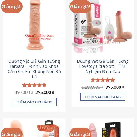
Giảm giá!
Giảm giá!
Dương Vật Giả Gắn Tường
Dương Vật Giả Gắn Tường
Barbara – Đỉnh Cao Khoái
Lovetoy Ultra Soft – Trải
Cảm Chị Em Không Nên Bỏ
Nghiệm Đỉnh Cao
Lỡ
Giá
Giá
1,200,000
Được xếp
₫
995,000
₫
gốc
hiện
Giá
Giá
hạng
4.82
350,000
Được xếp
₫
295,000
₫
là:
tại
gốc
hiện
5 sao
THÊM VÀO GIỎ HÀNG
hạng
4.79
1,200,000 ₫.
là:
là:
tại
5 sao
THÊM VÀO GIỎ HÀNG
995,00
350,000 ₫.
là:
295,000 ₫.
Giảm giá!
Giảm giá!