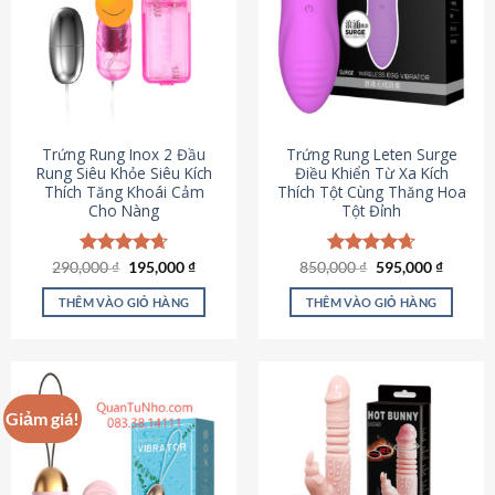
Trứng Rung Inox 2 Đầu
Trứng Rung Leten Surge
Rung Siêu Khỏe Siêu Kích
Điều Khiển Từ Xa Kích
Thích Tăng Khoái Cảm
Thích Tột Cùng Thăng Hoa
Cho Nàng
Tột Đỉnh
Giá
Giá
Giá
Giá
290,000
Được xếp
₫
195,000
₫
850,000
Được xếp
₫
595,000
₫
gốc
hiện
gốc
hiện
hạng
4.64
hạng
4.69
là:
tại
là:
tại
5 sao
5 sao
THÊM VÀO GIỎ HÀNG
THÊM VÀO GIỎ HÀNG
290,000 ₫.
là:
850,000 ₫.
là:
195,000 ₫.
595,000
Giảm giá!