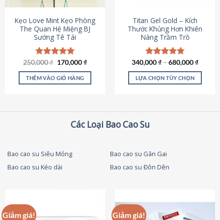
thể
được
Kẹo Love Mint Kẹo Phòng
Titan Gel Gold – Kích
chọn
The Quan Hệ Miệng BJ
Thước Khủng Hơn Khiến
Sướng Tê Tái
Nàng Trầm Trồ
trên
trang
sản
Giá
Giá
250,000
Được xếp
₫
170,000
₫
340,000
Được xếp
₫
–
680,000
₫
phẩm
gốc
hiện
hạng
5.00
hạng
4.79
là:
tại
5 sao
5 sao
THÊM VÀO GIỎ HÀNG
LỰA CHỌN TÙY CHỌN
250,000 ₫.
là:
170,000 ₫.
Sản
phẩm
này
có
Các Loại Bao Cao Su
nhiều
biến
thể.
Bao cao su Siêu Mỏng
Bao cao su Gân Gai
Các
Bao cao su Kéo dài
Bao cao su Đôn Dên
tùy
chọn
có
thể
được
Giảm giá!
Giảm giá!