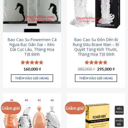
thể.
Các
tùy
chọn
có
thể
được
Bao Cao Su Powermen Cá
Bao Cao Su Đôn Dên Bi
chọn
Ngựa Bạc Gân Gai – Kéo
Rung Đầu Brave Man – Bí
Dài Cực Lâu, Thăng Hoa
Quyết Tăng Kích Thước,
trên
Tột Đỉnh
Thăng Hoa Tột Đỉnh
trang
sản
phẩm
Giá
Giá
Được xếp
160,000
₫
380,000
Được xếp
₫
295,000
₫
gốc
hiện
hạng
4.73
hạng
5.00
là:
tại
5 sao
5 sao
THÊM VÀO GIỎ HÀNG
THÊM VÀO GIỎ HÀNG
380,000 ₫.
là:
295,000
Giảm giá!
Giảm giá!