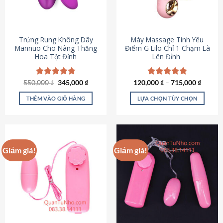
Trứng Rung Không Dây
Máy Massage Tình Yêu
Mannuo Cho Nàng Thăng
Điểm G Lilo Chỉ 1 Chạm Là
Hoa Tột Đỉnh
Lên Đỉnh
Giá
Giá
550,000
Được xếp
₫
345,000
₫
120,000
Được xếp
₫
–
715,000
₫
gốc
hiện
hạng
4.81
hạng
4.85
là:
tại
5 sao
5 sao
THÊM VÀO GIỎ HÀNG
LỰA CHỌN TÙY CHỌN
550,000 ₫.
là:
345,000 ₫.
Sản
phẩm
này
có
Giảm giá!
Giảm giá!
nhiều
biến
thể.
Các
tùy
chọn
có