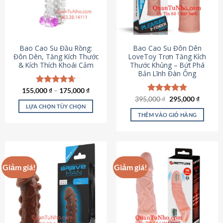
tùy
chọn
có
thể
được
Bao Cao Su Đầu Rồng:
Bao Cao Su Đôn Dên
chọn
Đôn Dên, Tăng Kích Thước
LoveToy Trơn Tăng Kích
& Kích Thích Khoái Cảm
Thước Khủng – Bứt Phá
trên
Bản Lĩnh Đàn Ông
trang
sản
155,000
Được xếp
₫
–
175,000
₫
phẩm
hạng
4.69
Giá
Giá
395,000
Được xếp
₫
295,000
₫
gốc
hiện
5 sao
LỰA CHỌN TÙY CHỌN
hạng
4.82
là:
tại
5 sao
THÊM VÀO GIỎ HÀNG
Sản
395,000 ₫.
là:
295,000
phẩm
này
có
nhiều
Giảm giá!
Giảm giá!
biến
thể.
Các
tùy
chọn
có