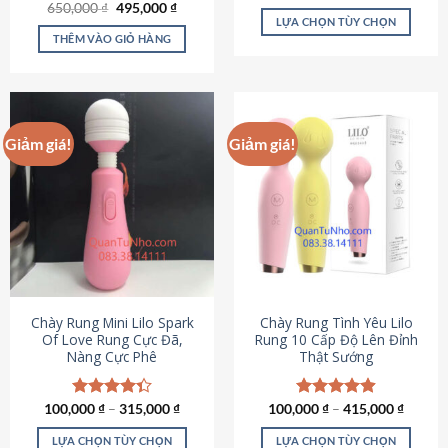
Giá
Giá
hạng
4.80
650,000
Được xếp
₫
495,000
₫
gốc
hiện
5 sao
LỰA CHỌN TÙY CHỌN
hạng
4.72
là:
tại
5 sao
THÊM VÀO GIỎ HÀNG
Sản
650,000 ₫.
là:
495,000 ₫.
phẩm
này
có
nhiều
Giảm giá!
Giảm giá!
biến
thể.
Các
tùy
chọn
có
thể
được
chọn
Chày Rung Mini Lilo Spark
Chày Rung Tình Yêu Lilo
Of Love Rung Cực Đã,
Rung 10 Cấp Độ Lên Đỉnh
trên
Nàng Cực Phê
Thật Sướng
trang
sản
phẩm
100,000
Được xếp
₫
–
315,000
₫
100,000
Được xếp
₫
–
415,000
₫
hạng
4.33
hạng
4.94
5 sao
5 sao
LỰA CHỌN TÙY CHỌN
LỰA CHỌN TÙY CHỌN