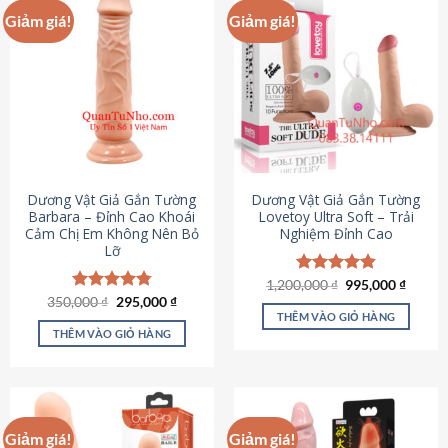
Giảm giá!
Giảm giá!
Dương Vật Giả Gắn Tường
Dương Vật Giả Gắn Tường
Barbara – Đỉnh Cao Khoái
Lovetoy Ultra Soft – Trải
Cảm Chị Em Không Nên Bỏ
Nghiệm Đỉnh Cao
Lỡ
Giá
Giá
1,200,000
Được xếp
₫
995,000
₫
gốc
hiện
Giá
Giá
hạng
4.82
350,000
Được xếp
₫
295,000
₫
là:
tại
gốc
hiện
5 sao
THÊM VÀO GIỎ HÀNG
hạng
4.79
1,200,000 ₫.
là:
là:
tại
5 sao
THÊM VÀO GIỎ HÀNG
995,00
350,000 ₫.
là:
295,000 ₫.
Giảm giá!
Giảm giá!