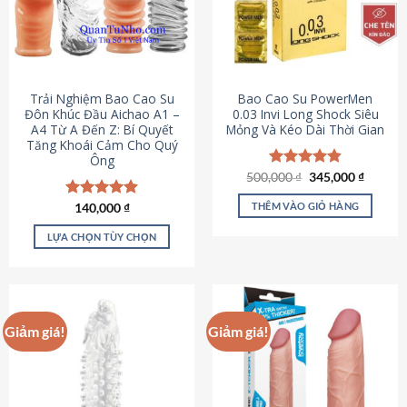
Trải Nghiệm Bao Cao Su
Bao Cao Su PowerMen
Đôn Khúc Đầu Aichao A1 –
0.03 Invi Long Shock Siêu
A4 Từ A Đến Z: Bí Quyết
Mỏng Và Kéo Dài Thời Gian
Tăng Khoái Cảm Cho Quý
Ông
Giá
Giá
500,000
Được xếp
₫
345,000
₫
gốc
hiện
hạng
4.85
là:
tại
5 sao
THÊM VÀO GIỎ HÀNG
Được xếp
140,000
₫
500,000 ₫.
là:
hạng
4.88
345,000
5 sao
LỰA CHỌN TÙY CHỌN
Sản
phẩm
này
có
Giảm giá!
Giảm giá!
nhiều
biến
thể.
Các