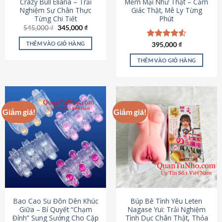
Crazy Bull Eliana – Trải
Mềm Mại Như Thật – Cảm
Nghiệm Sự Chân Thực
Giác Thật, Mê Ly Từng
Từng Chi Tiết
Phút
Giá
Giá
545,000
₫
345,000
₫
gốc
hiện
là:
tại
THÊM VÀO GIỎ HÀNG
Được xếp
395,000
₫
545,000 ₫.
là:
hạng
4.53
345,000 ₫.
5 sao
THÊM VÀO GIỎ HÀNG
Giảm giá!
Giảm giá!
Bao Cao Su Đôn Dên Khúc
Búp Bê Tình Yêu Leten
Giữa – Bí Quyết “Chạm
Nagase Yui: Trải Nghiệm
Đỉnh” Sung Sướng Cho Cặp
Tình Dục Chân Thật, Thỏa