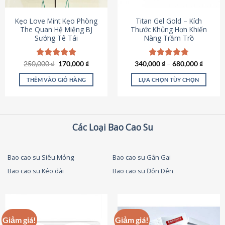
thể
được
Kẹo Love Mint Kẹo Phòng
Titan Gel Gold – Kích
chọn
The Quan Hệ Miệng BJ
Thước Khủng Hơn Khiến
Sướng Tê Tái
Nàng Trầm Trồ
trên
trang
sản
Giá
Giá
250,000
Được xếp
₫
170,000
₫
340,000
Được xếp
₫
–
680,000
₫
phẩm
gốc
hiện
hạng
5.00
hạng
4.79
là:
tại
5 sao
5 sao
THÊM VÀO GIỎ HÀNG
LỰA CHỌN TÙY CHỌN
250,000 ₫.
là:
170,000 ₫.
Sản
phẩm
này
có
Các Loại Bao Cao Su
nhiều
biến
thể.
Bao cao su Siêu Mỏng
Bao cao su Gân Gai
Các
Bao cao su Kéo dài
Bao cao su Đôn Dên
tùy
chọn
có
thể
được
Giảm giá!
Giảm giá!