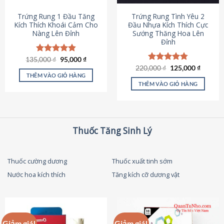
thể
được
Trứng Rung 1 Đầu Tăng
Trứng Rung Tình Yêu 2
chọn
Kích Thích Khoái Cảm Cho
Đầu Nhựa Kích Thích Cực
Nàng Lên Đỉnh
Sướng Thăng Hoa Lên
trên
Đỉnh
trang
sản
Giá
Giá
135,000
Được xếp
₫
95,000
₫
phẩm
gốc
hiện
hạng
4.87
Giá
Giá
220,000
Được xếp
₫
125,000
₫
là:
tại
gốc
hiện
5 sao
THÊM VÀO GIỎ HÀNG
hạng
4.79
135,000 ₫.
là:
là:
tại
5 sao
THÊM VÀO GIỎ HÀNG
95,000 ₫.
220,000 ₫.
là:
125,000
Thuốc Tăng Sinh Lý
Thuốc cường dương
Thuốc xuất tinh sớm
Nước hoa kích thích
Tăng kích cỡ dương vật
Giảm giá!
Giảm giá!