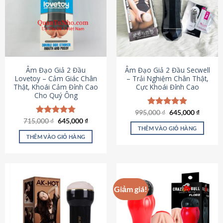
Âm Đạo Giả 2 Đầu
Âm Đạo Giả 2 Đầu Secwell
Lovetoy – Cảm Giác Chân
– Trải Nghiệm Chân Thật,
Thật, Khoái Cảm Đỉnh Cao
Cực Khoái Đỉnh Cao
Cho Quý Ông
Giá
Giá
995,000
Được xếp
₫
645,000
₫
gốc
hiện
Giá
Giá
hạng
4.88
715,000
Được xếp
₫
645,000
₫
là:
tại
gốc
hiện
5 sao
THÊM VÀO GIỎ HÀNG
hạng
4.79
995,000 ₫.
là:
là:
tại
5 sao
THÊM VÀO GIỎ HÀNG
645,000
715,000 ₫.
là:
645,000 ₫.
Giảm giá!