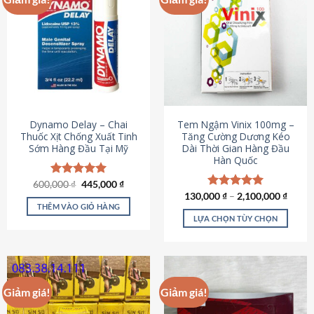
Dynamo Delay – Chai
Tem Ngậm Vinix 100mg –
Thuốc Xịt Chống Xuất Tinh
Tăng Cường Dương Kéo
Sớm Hàng Đầu Tại Mỹ
Dài Thời Gian Hàng Đầu
Hàn Quốc
Giá
Giá
600,000
Được xếp
₫
445,000
₫
gốc
hiện
hạng
5.00
130,000
Được xếp
₫
–
2,100,000
₫
là:
tại
5 sao
THÊM VÀO GIỎ HÀNG
hạng
5.00
600,000 ₫.
là:
5 sao
LỰA CHỌN TÙY CHỌN
445,000 ₫.
Sản
phẩm
này
có
Giảm giá!
Giảm giá!
nhiều
biến