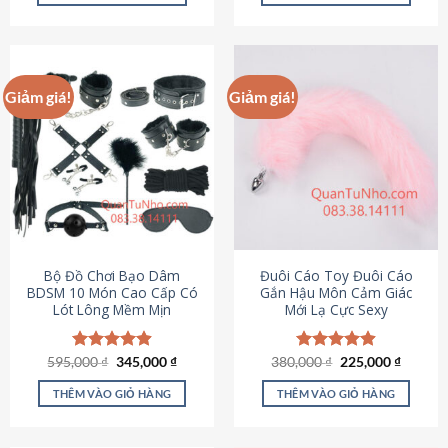
Sản
Sản
phẩm
phẩm
này
này
có
có
Giảm giá!
Giảm giá!
nhiều
nhiều
biến
biến
thể.
thể.
Các
Các
tùy
tùy
chọn
chọn
có
có
thể
thể
được
được
Bộ Đồ Chơi Bạo Dâm
Đuôi Cáo Toy Đuôi Cáo
chọn
chọn
BDSM 10 Món Cao Cấp Có
Gắn Hậu Môn Cảm Giác
Lót Lông Mềm Mịn
Mới Lạ Cực Sexy
trên
trên
trang
trang
sản
sản
Giá
Giá
Giá
Giá
595,000
Được xếp
₫
345,000
₫
380,000
Được xếp
₫
225,000
₫
phẩm
phẩm
gốc
hiện
gốc
hiện
hạng
4.88
hạng
4.88
là:
tại
là:
tại
5 sao
5 sao
THÊM VÀO GIỎ HÀNG
THÊM VÀO GIỎ HÀNG
595,000 ₫.
là:
380,000 ₫.
là:
345,000 ₫.
225,000