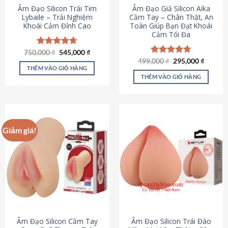
Âm Đạo Silicon Trái Tim
Âm Đạo Giả Silicon Aika
Lybaile – Trải Nghiệm
Cầm Tay – Chân Thật, An
Khoái Cảm Đỉnh Cao
Toàn Giúp Bạn Đạt Khoái
Cảm Tối Đa
Giá
Giá
750,000
Được xếp
₫
545,000
₫
gốc
hiện
hạng
4.70
Giá
Giá
499,000
Được xếp
₫
295,000
₫
là:
tại
gốc
hiện
5 sao
THÊM VÀO GIỎ HÀNG
hạng
4.75
750,000 ₫.
là:
là:
tại
5 sao
THÊM VÀO GIỎ HÀNG
545,000 ₫.
499,000 ₫.
là:
295,000
Giảm giá!
Âm Đạo Silicon Cầm Tay
Âm Đạo Silicon Trái Đào