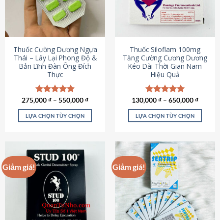
tùy
tùy
chọn
chọn
có
có
thể
thể
được
được
Thuốc Cường Dương Ngựa
Thuốc Siloflam 100mg
chọn
chọn
Thái – Lấy Lại Phong Độ &
Tăng Cường Cương Dương
Bản Lĩnh Đàn Ông Đích
Kéo Dài Thời Gian Nam
trên
trên
Thực
Hiệu Quả
trang
trang
sản
sản
phẩm
phẩm
275,000
Được xếp
₫
–
550,000
₫
130,000
Được xếp
₫
–
650,000
₫
hạng
4.87
hạng
5.00
5 sao
5 sao
LỰA CHỌN TÙY CHỌN
LỰA CHỌN TÙY CHỌN
Sản
Sản
phẩm
phẩm
này
này
có
có
Giảm giá!
Giảm giá!
nhiều
nhiều
biến
biến
thể.
thể.
Các
Các
tùy
tùy
chọn
chọn