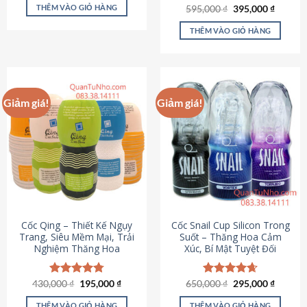
sản
là:
tại
THÊM VÀO GIỎ HÀNG
Giá
Giá
595,000
Được xếp
₫
395,000
₫
895,000 ₫.
là:
phẩm
gốc
hiện
hạng
4.64
695,000 ₫.
là:
tại
5 sao
THÊM VÀO GIỎ HÀNG
595,000 ₫.
là:
395,000
Giảm giá!
Giảm giá!
Cốc Qing – Thiết Kế Ngụy
Cốc Snail Cup Silicon Trong
Trang, Siêu Mềm Mại, Trải
Suốt – Thăng Hoa Cảm
Nghiệm Thăng Hoa
Xúc, Bí Mật Tuyệt Đối
Giá
Giá
Giá
Giá
430,000
Được xếp
₫
195,000
₫
650,000
Được xếp
₫
295,000
₫
gốc
hiện
gốc
hiện
hạng
4.78
hạng
4.69
là:
tại
là:
tại
5 sao
5 sao
THÊM VÀO GIỎ HÀNG
THÊM VÀO GIỎ HÀNG