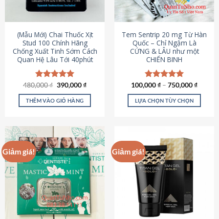
có
có
thể
thể
được
được
(Mẫu Mới) Chai Thuốc Xịt
Tem Sentrip 20 mg Từ Hàn
chọn
chọn
Stud 100 Chính Hãng
Quốc – Chỉ Ngậm Là
Chống Xuất Tinh Sớm Cách
CỨNG & LÂU như một
trên
trên
Quan Hệ Lâu Tới 40phút
CHIẾN BINH
trang
trang
sản
sản
phẩm
phẩm
Giá
Giá
480,000
Được xếp
₫
390,000
₫
100,000
Được xếp
₫
–
750,000
₫
gốc
hiện
hạng
5.00
hạng
5.00
là:
tại
5 sao
5 sao
THÊM VÀO GIỎ HÀNG
LỰA CHỌN TÙY CHỌN
480,000 ₫.
là:
390,000 ₫.
Sản
phẩm
này
có
Giảm giá!
Giảm giá!
nhiều
biến
thể.
Các
tùy
chọn
có