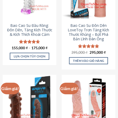
tùy
chọn
có
thể
được
Bao Cao Su Đầu Rồng:
Bao Cao Su Đôn Dên
chọn
Đôn Dên, Tăng Kích Thước
LoveToy Trơn Tăng Kích
& Kích Thích Khoái Cảm
Thước Khủng – Bứt Phá
trên
Bản Lĩnh Đàn Ông
trang
sản
155,000
Được xếp
₫
–
175,000
₫
phẩm
hạng
4.69
Giá
Giá
395,000
Được xếp
₫
295,000
₫
gốc
hiện
5 sao
LỰA CHỌN TÙY CHỌN
hạng
4.82
là:
tại
5 sao
THÊM VÀO GIỎ HÀNG
Sản
395,000 ₫.
là:
295,000
phẩm
này
có
nhiều
Giảm giá!
Giảm giá!
biến
thể.
Các
tùy
chọn
có