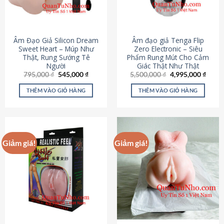
Âm Đạo Giả Silicon Dream
Âm đạo giả Tenga Flip
Sweet Heart – Múp Như
Zero Electronic – Siêu
Thật, Rung Sướng Tê
Phẩm Rung Mút Cho Cảm
Người
Giác Thật Như Thật
Giá
Giá
Giá
Giá
795,000
₫
545,000
₫
5,500,000
₫
4,995,000
₫
gốc
hiện
gốc
hiện
là:
tại
là:
tại
THÊM VÀO GIỎ HÀNG
THÊM VÀO GIỎ HÀNG
795,000 ₫.
là:
5,500,000 ₫.
là:
545,000 ₫.
4,995
Giảm giá!
Giảm giá!