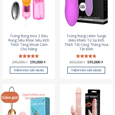
Trứng Rung Inox 2 Đầu
Trứng Rung Leten Surge
Rung Siêu Khỏe Siêu Kích
Điều Khiển Từ Xa Kích
Thích Tăng Khoái Cảm
Thích Tột Cùng Thăng Hoa
Cho Nàng
Tột Đỉnh
Giá
Giá
Giá
Giá
290,000
Được xếp
₫
195,000
₫
850,000
Được xếp
₫
595,000
₫
gốc
hiện
gốc
hiện
hạng
4.64
hạng
4.69
là:
tại
là:
tại
5 sao
5 sao
THÊM VÀO GIỎ HÀNG
THÊM VÀO GIỎ HÀNG
290,000 ₫.
là:
850,000 ₫.
là:
195,000 ₫.
595,000
Giảm giá!