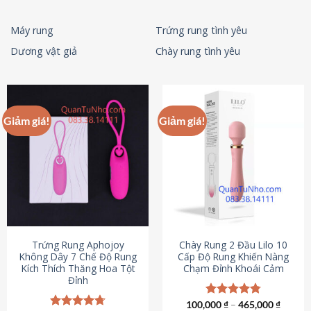
Máy rung
Trứng rung tình yêu
Dương vật giả
Chày rung tình yêu
Giảm giá!
Giảm giá!
Trứng Rung Aphojoy
Chày Rung 2 Đầu Lilo 10
Không Dây 7 Chế Độ Rung
Cấp Độ Rung Khiến Nàng
Kích Thích Thăng Hoa Tột
Chạm Đỉnh Khoái Cảm
Đỉnh
100,000
Được xếp
₫
–
465,000
₫