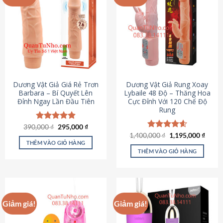
Dương Vật Giả Giá Rẻ Trơn
Dương Vật Giả Rung Xoay
Barbara – Bí Quyết Lên
Lybaile 48 Độ – Thăng Hoa
Đỉnh Ngay Lần Đầu Tiên
Cực Đỉnh Với 120 Chế Độ
Rung
Giá
Giá
390,000
Được xếp
₫
295,000
₫
gốc
hiện
hạng
4.90
Giá
Giá
1,400,000
Được xếp
₫
1,195,000
₫
là:
tại
gốc
hiện
5 sao
THÊM VÀO GIỎ HÀNG
hạng
4.62
390,000 ₫.
là:
là:
tại
5 sao
THÊM VÀO GIỎ HÀNG
295,000 ₫.
1,400,000 ₫.
là:
1,195
Giảm giá!
Giảm giá!