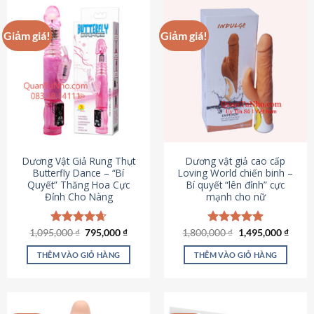
Giảm giá!
Giảm giá!
Dương Vật Giả Rung Thụt
Dương vật giả cao cấp
Butterfly Dance – “Bí
Loving World chiến binh –
Quyết” Thăng Hoa Cực
Bí quyết “lên đỉnh” cực
Đỉnh Cho Nàng
mạnh cho nữ
Giá
Giá
Giá
Giá
1,095,000
Được xếp
₫
795,000
₫
1,800,000
Được xếp
₫
1,495,000
₫
gốc
hiện
gốc
hiện
hạng
4.65
hạng
4.89
là:
tại
là:
tại
5 sao
5 sao
THÊM VÀO GIỎ HÀNG
THÊM VÀO GIỎ HÀNG
1,095,000 ₫.
là:
1,800,000 ₫.
là:
795,000 ₫.
1,495