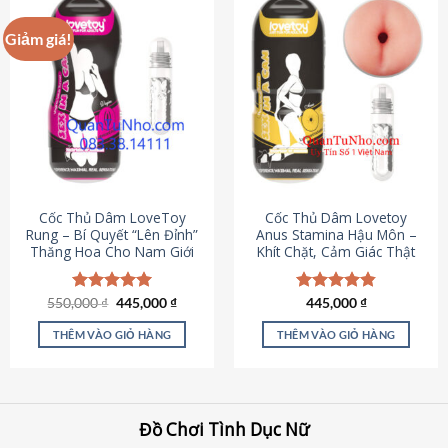
Giảm giá!
Cốc Thủ Dâm LoveToy
Cốc Thủ Dâm Lovetoy
Rung – Bí Quyết “Lên Đỉnh”
Anus Stamina Hậu Môn –
Thăng Hoa Cho Nam Giới
Khít Chặt, Cảm Giác Thật
Giá
Giá
550,000
Được xếp
₫
445,000
₫
Được xếp
445,000
₫
gốc
hiện
hạng
5.00
hạng
4.84
là:
tại
5 sao
5 sao
THÊM VÀO GIỎ HÀNG
THÊM VÀO GIỎ HÀNG
550,000 ₫.
là:
445,000 ₫.
Đồ Chơi Tình Dục Nữ