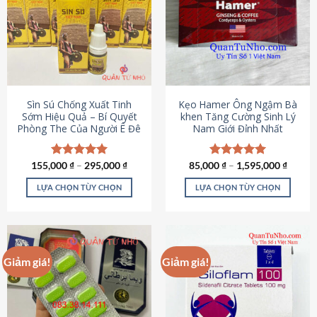
thể.
Các
tùy
chọn
có
thể
được
Sìn Sú Chống Xuất Tinh
Kẹo Hamer Ông Ngậm Bà
chọn
Sớm Hiệu Quả – Bí Quyết
khen Tăng Cường Sinh Lý
Phòng The Của Người Ê Đê
Nam Giới Đỉnh Nhất
trên
trang
sản
155,000
Được xếp
₫
–
295,000
₫
85,000
Được xếp
₫
–
1,595,000
₫
phẩm
hạng
4.95
hạng
5.00
5 sao
5 sao
LỰA CHỌN TÙY CHỌN
LỰA CHỌN TÙY CHỌN
Sản
Sản
phẩm
phẩm
này
này
có
có
Giảm giá!
Giảm giá!
nhiều
nhiều
biến
biến
thể.
thể.
Các
Các