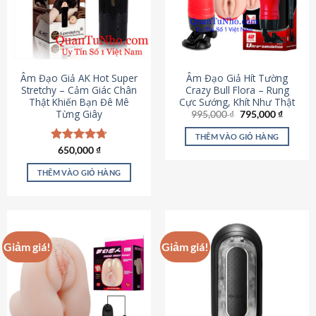
Âm Đạo Giả AK Hot Super
Âm Đạo Giả Hít Tường
Stretchy – Cảm Giác Chân
Crazy Bull Flora – Rung
Thật Khiến Bạn Đê Mê
Cực Sướng, Khít Như Thật
Từng Giây
Giá
Giá
995,000
₫
795,000
₫
gốc
hiện
là:
tại
THÊM VÀO GIỎ HÀNG
995,000 ₫.
là:
Được xếp
650,000
₫
795,000
hạng
4.75
5 sao
THÊM VÀO GIỎ HÀNG
Giảm giá!
Giảm giá!