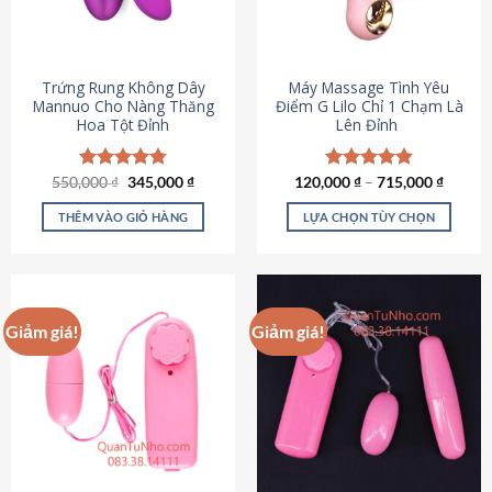
Trứng Rung Không Dây
Máy Massage Tình Yêu
Mannuo Cho Nàng Thăng
Điểm G Lilo Chỉ 1 Chạm Là
Hoa Tột Đỉnh
Lên Đỉnh
Giá
Giá
550,000
Được xếp
₫
345,000
₫
120,000
Được xếp
₫
–
715,000
₫
gốc
hiện
hạng
4.81
hạng
4.85
là:
tại
5 sao
5 sao
THÊM VÀO GIỎ HÀNG
LỰA CHỌN TÙY CHỌN
550,000 ₫.
là:
345,000 ₫.
Sản
phẩm
này
có
Giảm giá!
Giảm giá!
nhiều
biến
thể.
Các
tùy
chọn
có