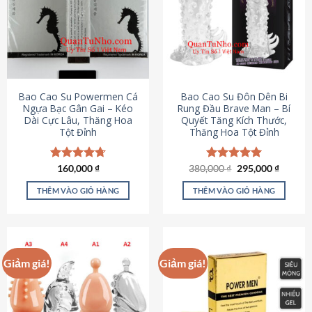
thể.
Các
tùy
chọn
có
thể
được
Bao Cao Su Powermen Cá
Bao Cao Su Đôn Dên Bi
chọn
Ngựa Bạc Gân Gai – Kéo
Rung Đầu Brave Man – Bí
Dài Cực Lâu, Thăng Hoa
Quyết Tăng Kích Thước,
trên
Tột Đỉnh
Thăng Hoa Tột Đỉnh
trang
sản
phẩm
Giá
Giá
Được xếp
160,000
₫
380,000
Được xếp
₫
295,000
₫
gốc
hiện
hạng
4.73
hạng
5.00
là:
tại
5 sao
5 sao
THÊM VÀO GIỎ HÀNG
THÊM VÀO GIỎ HÀNG
380,000 ₫.
là:
295,000
Giảm giá!
Giảm giá!