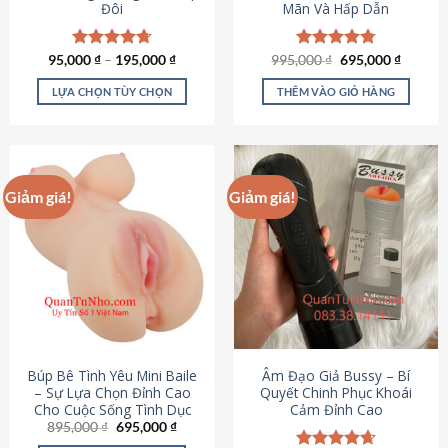
Đôi
Mãn Và Hấp Dẫn
Giá
Giá
95,000
Được xếp
₫
–
195,000
₫
995,000
Được xếp
₫
695,000
₫
gốc
hiện
hạng
4.70
hạng
4.80
là:
tại
5 sao
5 sao
LỰA CHỌN TÙY CHỌN
THÊM VÀO GIỎ HÀNG
995,000 ₫.
là:
695,000
Sản
phẩm
này
có
Giảm giá!
Giảm giá!
nhiều
biến
thể.
Các
tùy
chọn
có
thể
được
Búp Bê Tình Yêu Mini Baile
Âm Đạo Giả Bussy – Bí
chọn
– Sự Lựa Chọn Đỉnh Cao
Quyết Chinh Phục Khoái
Cho Cuộc Sống Tình Dục
Cảm Đỉnh Cao
trên
Giá
Giá
895,000
₫
695,000
₫
trang
gốc
hiện