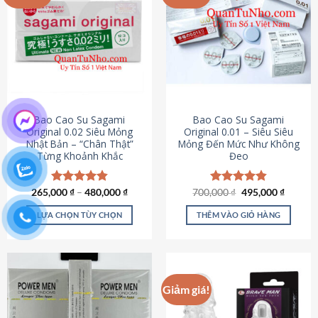
chọn
trên
trang
sản
phẩm
Bao Cao Su Sagami
Bao Cao Su Sagami
Original 0.02 Siêu Mỏng
Original 0.01 – Siêu Siêu
Nhật Bản – “Chân Thật”
Mỏng Đến Mức Như Không
Từng Khoảnh Khắc
Đeo
Giá
Giá
265,000
Được xếp
₫
–
480,000
₫
700,000
Được xếp
₫
495,000
₫
gốc
hiện
hạng
4.87
hạng
4.83
là:
tại
5 sao
5 sao
LỰA CHỌN TÙY CHỌN
THÊM VÀO GIỎ HÀNG
700,000 ₫.
là:
495,000
Sản
phẩm
này
có
Giảm giá!
nhiều
biến