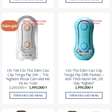
430,000 ₫.
là:
650,000 ₫.
là:
195,000 ₫.
295,000
Giảm giá!
Chi Tiết Cốc Thủ Dâm Cao
Cốc Thủ Dâm Cao Cấp
Cấp Tenga Flip Orb – Trải
Tenga Flip ORB Pastaio –
Nghiệm Khoái Cảm Mới Mẻ
Kích Thích Mạnh Mẽ, Dễ
Và An Toàn
Gây “Nghiện”
Giá
Giá
2,200,000
₫
1,995,000
₫
1,995,000
₫
gốc
hiện
là:
tại
THÊM VÀO GIỎ HÀNG
THÊM VÀO GIỎ HÀNG
2,200,000 ₫.
là:
1,995,000 ₫.