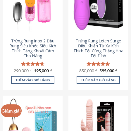
Trứng Rung Inox 2 Đầu
Trứng Rung Leten Surge
Rung Siêu Khỏe Siêu Kích
Điều Khiển Từ Xa Kích
Thích Tăng Khoái Cảm
Thích Tột Cùng Thăng Hoa
Cho Nàng
Tột Đỉnh
Giá
Giá
Giá
Giá
290,000
Được xếp
₫
195,000
₫
850,000
Được xếp
₫
595,000
₫
gốc
hiện
gốc
hiện
hạng
4.64
hạng
4.69
là:
tại
là:
tại
5 sao
5 sao
THÊM VÀO GIỎ HÀNG
THÊM VÀO GIỎ HÀNG
290,000 ₫.
là:
850,000 ₫.
là:
195,000 ₫.
595,000
Giảm giá!