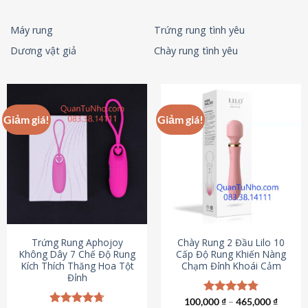
Máy rung
Trứng rung tình yêu
Dương vật giả
Chày rung tình yêu
Giảm giá!
Giảm giá!
Trứng Rung Aphojoy
Chày Rung 2 Đầu Lilo 10
Không Dây 7 Chế Độ Rung
Cấp Độ Rung Khiến Nàng
Kích Thích Thăng Hoa Tột
Chạm Đỉnh Khoái Cảm
Đỉnh
100,000
Được xếp
₫
–
465,000
₫