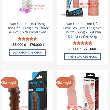
tùy
chọn
có
thể
được
Bao Cao Su Đầu Rồng:
Bao Cao Su Đôn Dên
chọn
Đôn Dên, Tăng Kích Thước
LoveToy Trơn Tăng Kích
& Kích Thích Khoái Cảm
Thước Khủng – Bứt Phá
trên
Bản Lĩnh Đàn Ông
trang
sản
155,000
Được xếp
₫
–
175,000
₫
phẩm
hạng
4.69
Giá
Giá
395,000
Được xếp
₫
295,000
₫
gốc
hiện
5 sao
LỰA CHỌN TÙY CHỌN
hạng
4.82
là:
tại
5 sao
THÊM VÀO GIỎ HÀNG
Sản
395,000 ₫.
là:
295,000
phẩm
này
có
nhiều
Giảm giá!
Giảm giá!
biến
thể.
Các
tùy
chọn
có