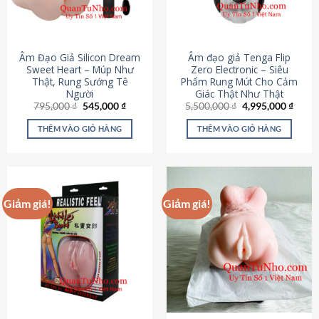
Âm Đạo Giả Silicon Dream
Âm đạo giả Tenga Flip
Sweet Heart – Múp Như
Zero Electronic – Siêu
Thật, Rung Sướng Tê
Phẩm Rung Mút Cho Cảm
Người
Giác Thật Như Thật
Giá
Giá
Giá
Giá
795,000
₫
545,000
₫
5,500,000
₫
4,995,000
₫
gốc
hiện
gốc
hiện
là:
tại
là:
tại
THÊM VÀO GIỎ HÀNG
THÊM VÀO GIỎ HÀNG
795,000 ₫.
là:
5,500,000 ₫.
là:
545,000 ₫.
4,995
Giảm giá!
Giảm giá!