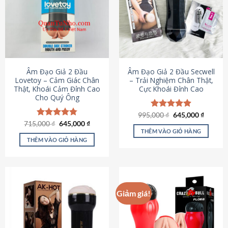
Âm Đạo Giả 2 Đầu
Âm Đạo Giả 2 Đầu Secwell
Lovetoy – Cảm Giác Chân
– Trải Nghiệm Chân Thật,
Thật, Khoái Cảm Đỉnh Cao
Cực Khoái Đỉnh Cao
Cho Quý Ông
Giá
Giá
995,000
Được xếp
₫
645,000
₫
gốc
hiện
Giá
Giá
hạng
4.88
715,000
Được xếp
₫
645,000
₫
là:
tại
gốc
hiện
5 sao
THÊM VÀO GIỎ HÀNG
hạng
4.79
995,000 ₫.
là:
là:
tại
5 sao
THÊM VÀO GIỎ HÀNG
645,000
715,000 ₫.
là:
645,000 ₫.
Giảm giá!