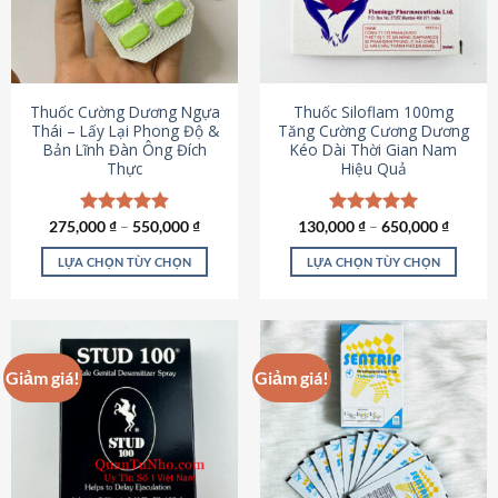
tùy
tùy
chọn
chọn
có
có
thể
thể
được
được
Thuốc Cường Dương Ngựa
Thuốc Siloflam 100mg
chọn
chọn
Thái – Lấy Lại Phong Độ &
Tăng Cường Cương Dương
Bản Lĩnh Đàn Ông Đích
Kéo Dài Thời Gian Nam
trên
trên
Thực
Hiệu Quả
trang
trang
sản
sản
phẩm
phẩm
275,000
Được xếp
₫
–
550,000
₫
130,000
Được xếp
₫
–
650,000
₫
hạng
4.87
hạng
5.00
5 sao
5 sao
LỰA CHỌN TÙY CHỌN
LỰA CHỌN TÙY CHỌN
Sản
Sản
phẩm
phẩm
này
này
có
có
Giảm giá!
Giảm giá!
nhiều
nhiều
biến
biến
thể.
thể.
Các
Các
tùy
tùy
chọn
chọn