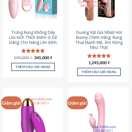
Trứng Rung Không Dây
Dương Vật Giả Nhiệt Hot
Lilo Kích Thích Điểm G Dễ
Bunny Chính Hãng: Rung
Dàng Cho Nàng Lên Đỉnh
Thụt Mạnh Mẽ, Ấm Nóng
Như Thật
Giá
Giá
590,000
Được xếp
₫
345,000
₫
gốc
hiện
hạng
4.79
Được xếp
1,245,000
₫
là:
tại
5 sao
THÊM VÀO GIỎ HÀNG
hạng
4.73
590,000 ₫.
là:
5 sao
THÊM VÀO GIỎ HÀNG
345,000 ₫.
Giảm giá!
Giảm giá!