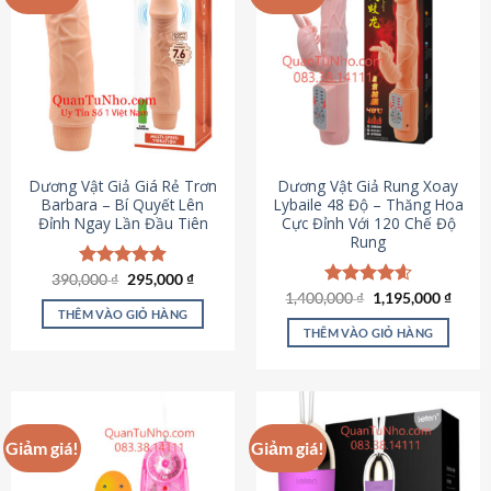
Dương Vật Giả Giá Rẻ Trơn
Dương Vật Giả Rung Xoay
Barbara – Bí Quyết Lên
Lybaile 48 Độ – Thăng Hoa
Đỉnh Ngay Lần Đầu Tiên
Cực Đỉnh Với 120 Chế Độ
Rung
Giá
Giá
390,000
Được xếp
₫
295,000
₫
gốc
hiện
hạng
4.90
Giá
Giá
1,400,000
Được xếp
₫
1,195,000
₫
là:
tại
gốc
hiện
5 sao
THÊM VÀO GIỎ HÀNG
hạng
4.62
390,000 ₫.
là:
là:
tại
5 sao
THÊM VÀO GIỎ HÀNG
295,000 ₫.
1,400,000 ₫.
là:
1,195
Giảm giá!
Giảm giá!