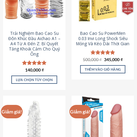
Trải Nghiệm Bao Cao Su
Bao Cao Su PowerMen
Đôn Khúc Đầu Aichao A1 –
0.03 Invi Long Shock Siêu
A4 Từ A Đến Z: Bí Quyết
Mỏng Và Kéo Dài Thời Gian
Tăng Khoái Cảm Cho Quý
Ông
Giá
Giá
500,000
Được xếp
₫
345,000
₫
gốc
hiện
hạng
4.85
là:
tại
5 sao
THÊM VÀO GIỎ HÀNG
Được xếp
140,000
₫
500,000 ₫.
là:
hạng
4.88
345,000
5 sao
LỰA CHỌN TÙY CHỌN
Sản
phẩm
này
có
Giảm giá!
Giảm giá!
nhiều
biến
thể.
Các