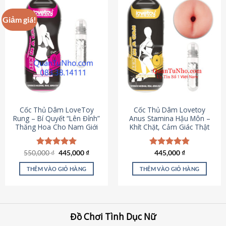
Giảm giá!
Cốc Thủ Dâm LoveToy
Cốc Thủ Dâm Lovetoy
Rung – Bí Quyết “Lên Đỉnh”
Anus Stamina Hậu Môn –
Thăng Hoa Cho Nam Giới
Khít Chặt, Cảm Giác Thật
Giá
Giá
550,000
Được xếp
₫
445,000
₫
Được xếp
445,000
₫
gốc
hiện
hạng
5.00
hạng
4.84
là:
tại
5 sao
5 sao
THÊM VÀO GIỎ HÀNG
THÊM VÀO GIỎ HÀNG
550,000 ₫.
là:
445,000 ₫.
Đồ Chơi Tình Dục Nữ