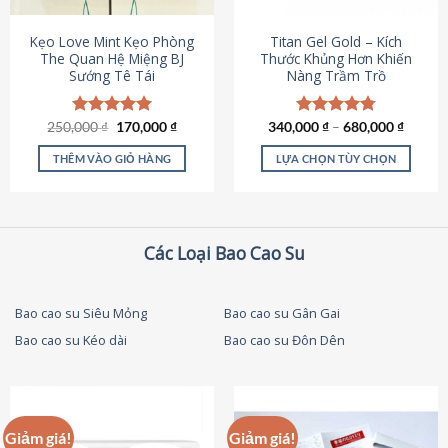
thể
được
Kẹo Love Mint Kẹo Phòng
Titan Gel Gold – Kích
chọn
The Quan Hệ Miệng BJ
Thước Khủng Hơn Khiến
Sướng Tê Tái
Nàng Trầm Trồ
trên
trang
sản
Giá
Giá
250,000
Được xếp
₫
170,000
₫
340,000
Được xếp
₫
–
680,000
₫
phẩm
gốc
hiện
hạng
5.00
hạng
4.79
là:
tại
5 sao
5 sao
THÊM VÀO GIỎ HÀNG
LỰA CHỌN TÙY CHỌN
250,000 ₫.
là:
170,000 ₫.
Sản
phẩm
này
có
Các Loại Bao Cao Su
nhiều
biến
thể.
Bao cao su Siêu Mỏng
Bao cao su Gân Gai
Các
Bao cao su Kéo dài
Bao cao su Đôn Dên
tùy
chọn
có
thể
được
Giảm giá!
Giảm giá!