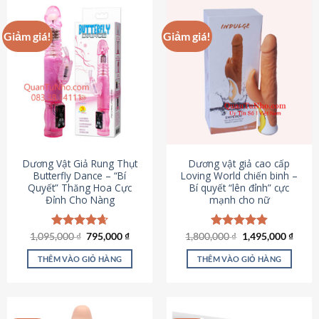
Giảm giá!
Giảm giá!
Dương Vật Giả Rung Thụt
Dương vật giả cao cấp
Butterfly Dance – “Bí
Loving World chiến binh –
Quyết” Thăng Hoa Cực
Bí quyết “lên đỉnh” cực
Đỉnh Cho Nàng
mạnh cho nữ
Giá
Giá
Giá
Giá
1,095,000
Được xếp
₫
795,000
₫
1,800,000
Được xếp
₫
1,495,000
₫
gốc
hiện
gốc
hiện
hạng
4.65
hạng
4.89
là:
tại
là:
tại
5 sao
5 sao
THÊM VÀO GIỎ HÀNG
THÊM VÀO GIỎ HÀNG
1,095,000 ₫.
là:
1,800,000 ₫.
là:
795,000 ₫.
1,495