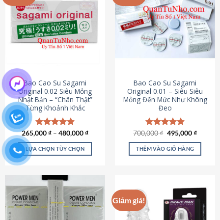
chọn
trên
trang
sản
phẩm
Bao Cao Su Sagami
Bao Cao Su Sagami
Original 0.02 Siêu Mỏng
Original 0.01 – Siêu Siêu
Nhật Bản – “Chân Thật”
Mỏng Đến Mức Như Không
Từng Khoảnh Khắc
Đeo
Giá
Giá
265,000
Được xếp
₫
–
480,000
₫
700,000
Được xếp
₫
495,000
₫
gốc
hiện
hạng
4.87
hạng
4.83
là:
tại
5 sao
5 sao
LỰA CHỌN TÙY CHỌN
THÊM VÀO GIỎ HÀNG
700,000 ₫.
là:
495,000
Sản
phẩm
này
có
Giảm giá!
nhiều
biến