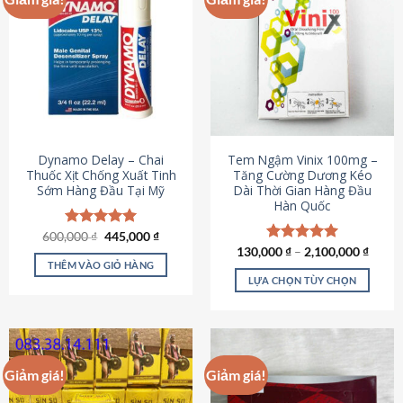
Dynamo Delay – Chai
Tem Ngậm Vinix 100mg –
Thuốc Xịt Chống Xuất Tinh
Tăng Cường Dương Kéo
Sớm Hàng Đầu Tại Mỹ
Dài Thời Gian Hàng Đầu
Hàn Quốc
Giá
Giá
600,000
Được xếp
₫
445,000
₫
gốc
hiện
hạng
5.00
130,000
Được xếp
₫
–
2,100,000
₫
là:
tại
5 sao
THÊM VÀO GIỎ HÀNG
hạng
5.00
600,000 ₫.
là:
5 sao
LỰA CHỌN TÙY CHỌN
445,000 ₫.
Sản
phẩm
này
có
Giảm giá!
Giảm giá!
nhiều
biến