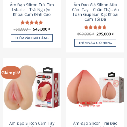
Âm Đạo Silicon Trái Tim
Âm Đạo Giả Silicon Aika
Lybaile – Trải Nghiệm
Cầm Tay – Chân Thật, An
Khoái Cảm Đỉnh Cao
Toàn Giúp Bạn Đạt Khoái
Cảm Tối Đa
Giá
Giá
750,000
Được xếp
₫
545,000
₫
gốc
hiện
hạng
4.70
Giá
Giá
499,000
Được xếp
₫
295,000
₫
là:
tại
gốc
hiện
5 sao
THÊM VÀO GIỎ HÀNG
hạng
4.75
750,000 ₫.
là:
là:
tại
5 sao
THÊM VÀO GIỎ HÀNG
545,000 ₫.
499,000 ₫.
là:
295,000
Giảm giá!
Âm Đạo Silicon Cầm Tay
Âm Đạo Silicon Trái Đào