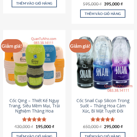
sản
là:
tại
THÊM VÀO GIỎ HÀNG
Giá
Giá
595,000
Được xếp
₫
395,000
₫
895,000 ₫.
là:
phẩm
gốc
hiện
hạng
4.64
695,000 ₫.
là:
tại
5 sao
THÊM VÀO GIỎ HÀNG
595,000 ₫.
là:
395,000
Giảm giá!
Giảm giá!
Cốc Qing – Thiết Kế Ngụy
Cốc Snail Cup Silicon Trong
Trang, Siêu Mềm Mại, Trải
Suốt – Thăng Hoa Cảm
Nghiệm Thăng Hoa
Xúc, Bí Mật Tuyệt Đối
Giá
Giá
Giá
Giá
430,000
Được xếp
₫
195,000
₫
650,000
Được xếp
₫
295,000
₫
gốc
hiện
gốc
hiện
hạng
4.78
hạng
4.69
là:
tại
là:
tại
5 sao
5 sao
THÊM VÀO GIỎ HÀNG
THÊM VÀO GIỎ HÀNG