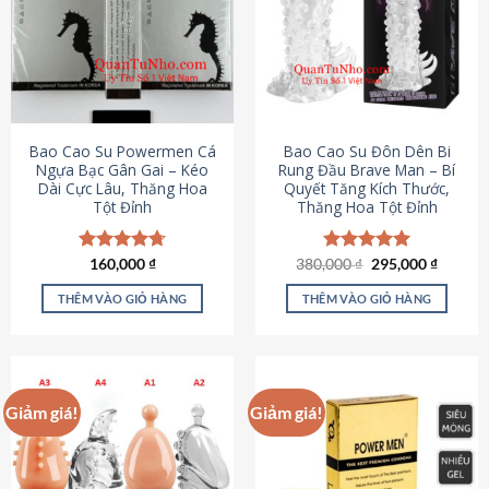
thể.
Các
tùy
chọn
có
thể
được
Bao Cao Su Powermen Cá
Bao Cao Su Đôn Dên Bi
chọn
Ngựa Bạc Gân Gai – Kéo
Rung Đầu Brave Man – Bí
Dài Cực Lâu, Thăng Hoa
Quyết Tăng Kích Thước,
trên
Tột Đỉnh
Thăng Hoa Tột Đỉnh
trang
sản
phẩm
Giá
Giá
Được xếp
160,000
₫
380,000
Được xếp
₫
295,000
₫
gốc
hiện
hạng
4.73
hạng
5.00
là:
tại
5 sao
5 sao
THÊM VÀO GIỎ HÀNG
THÊM VÀO GIỎ HÀNG
380,000 ₫.
là:
295,000
Giảm giá!
Giảm giá!