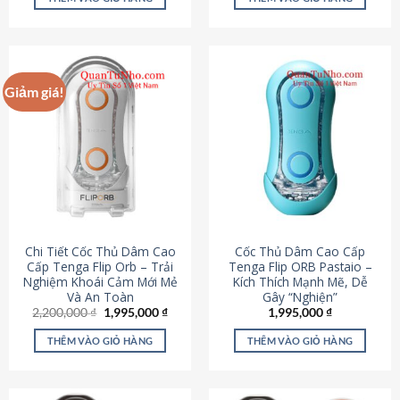
430,000 ₫.
là:
650,000 ₫.
là:
195,000 ₫.
295,000
Giảm giá!
Chi Tiết Cốc Thủ Dâm Cao
Cốc Thủ Dâm Cao Cấp
Cấp Tenga Flip Orb – Trải
Tenga Flip ORB Pastaio –
Nghiệm Khoái Cảm Mới Mẻ
Kích Thích Mạnh Mẽ, Dễ
Và An Toàn
Gây “Nghiện”
Giá
Giá
2,200,000
₫
1,995,000
₫
1,995,000
₫
gốc
hiện
là:
tại
THÊM VÀO GIỎ HÀNG
THÊM VÀO GIỎ HÀNG
2,200,000 ₫.
là:
1,995,000 ₫.