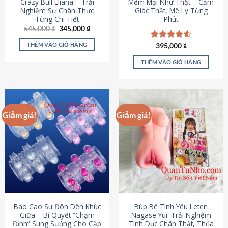
Crazy Bull Eliana – Trải
Mềm Mại Như Thật – Cảm
Nghiệm Sự Chân Thực
Giác Thật, Mê Ly Từng
Từng Chi Tiết
Phút
Giá
Giá
545,000
₫
345,000
₫
gốc
hiện
là:
tại
THÊM VÀO GIỎ HÀNG
Được xếp
395,000
₫
545,000 ₫.
là:
hạng
4.53
345,000 ₫.
5 sao
THÊM VÀO GIỎ HÀNG
Giảm giá!
Giảm giá!
Bao Cao Su Đôn Dên Khúc
Búp Bê Tình Yêu Leten
Giữa – Bí Quyết “Chạm
Nagase Yui: Trải Nghiệm
Đỉnh” Sung Sướng Cho Cặp
Tình Dục Chân Thật, Thỏa