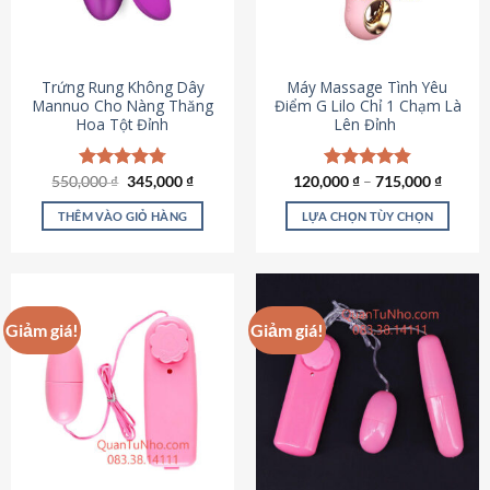
Trứng Rung Không Dây
Máy Massage Tình Yêu
Mannuo Cho Nàng Thăng
Điểm G Lilo Chỉ 1 Chạm Là
Hoa Tột Đỉnh
Lên Đỉnh
Giá
Giá
550,000
Được xếp
₫
345,000
₫
120,000
Được xếp
₫
–
715,000
₫
gốc
hiện
hạng
4.81
hạng
4.85
là:
tại
5 sao
5 sao
THÊM VÀO GIỎ HÀNG
LỰA CHỌN TÙY CHỌN
550,000 ₫.
là:
345,000 ₫.
Sản
phẩm
này
có
Giảm giá!
Giảm giá!
nhiều
biến
thể.
Các
tùy
chọn
có