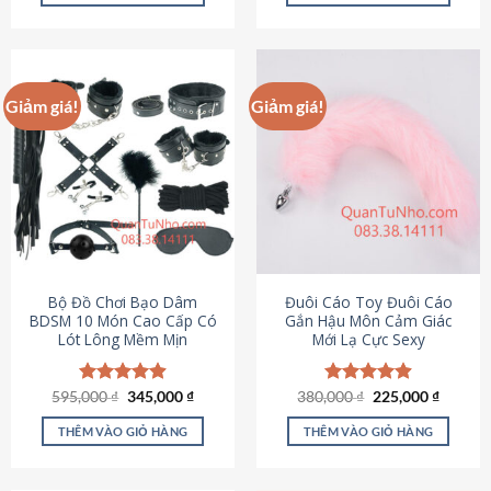
Sản
Sản
phẩm
phẩm
này
này
có
có
Giảm giá!
Giảm giá!
nhiều
nhiều
biến
biến
thể.
thể.
Các
Các
tùy
tùy
chọn
chọn
có
có
thể
thể
được
được
Bộ Đồ Chơi Bạo Dâm
Đuôi Cáo Toy Đuôi Cáo
chọn
chọn
BDSM 10 Món Cao Cấp Có
Gắn Hậu Môn Cảm Giác
Lót Lông Mềm Mịn
Mới Lạ Cực Sexy
trên
trên
trang
trang
sản
sản
Giá
Giá
Giá
Giá
595,000
Được xếp
₫
345,000
₫
380,000
Được xếp
₫
225,000
₫
phẩm
phẩm
gốc
hiện
gốc
hiện
hạng
4.88
hạng
4.88
là:
tại
là:
tại
5 sao
5 sao
THÊM VÀO GIỎ HÀNG
THÊM VÀO GIỎ HÀNG
595,000 ₫.
là:
380,000 ₫.
là:
345,000 ₫.
225,000