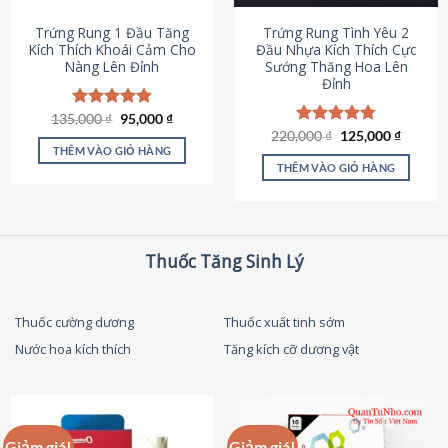
thể
được
Trứng Rung 1 Đầu Tăng
Trứng Rung Tình Yêu 2
chọn
Kích Thích Khoái Cảm Cho
Đầu Nhựa Kích Thích Cực
Nàng Lên Đỉnh
Sướng Thăng Hoa Lên
trên
Đỉnh
trang
sản
Giá
Giá
135,000
Được xếp
₫
95,000
₫
phẩm
gốc
hiện
hạng
4.87
Giá
Giá
220,000
Được xếp
₫
125,000
₫
là:
tại
gốc
hiện
5 sao
THÊM VÀO GIỎ HÀNG
hạng
4.79
135,000 ₫.
là:
là:
tại
5 sao
THÊM VÀO GIỎ HÀNG
95,000 ₫.
220,000 ₫.
là:
125,000
Thuốc Tăng Sinh Lý
Thuốc cường dương
Thuốc xuất tinh sớm
Nước hoa kích thích
Tăng kích cỡ dương vật
Giảm giá!
Giảm giá!