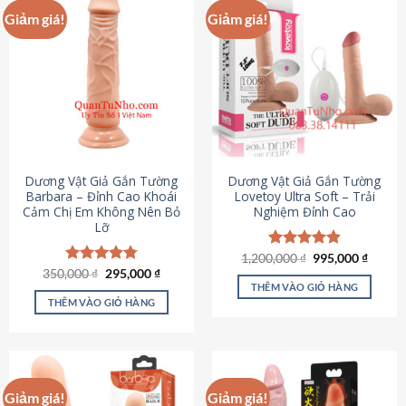
Giảm giá!
Giảm giá!
Dương Vật Giả Gắn Tường
Dương Vật Giả Gắn Tường
Barbara – Đỉnh Cao Khoái
Lovetoy Ultra Soft – Trải
Cảm Chị Em Không Nên Bỏ
Nghiệm Đỉnh Cao
Lỡ
Giá
Giá
1,200,000
Được xếp
₫
995,000
₫
gốc
hiện
Giá
Giá
hạng
4.82
350,000
Được xếp
₫
295,000
₫
là:
tại
gốc
hiện
5 sao
THÊM VÀO GIỎ HÀNG
hạng
4.79
1,200,000 ₫.
là:
là:
tại
5 sao
THÊM VÀO GIỎ HÀNG
995,00
350,000 ₫.
là:
295,000 ₫.
Giảm giá!
Giảm giá!