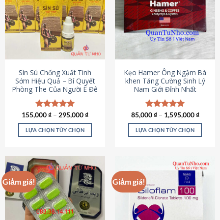
thể.
Các
tùy
chọn
có
thể
được
Sìn Sú Chống Xuất Tinh
Kẹo Hamer Ông Ngậm Bà
chọn
Sớm Hiệu Quả – Bí Quyết
khen Tăng Cường Sinh Lý
Phòng The Của Người Ê Đê
Nam Giới Đỉnh Nhất
trên
trang
sản
155,000
Được xếp
₫
–
295,000
₫
85,000
Được xếp
₫
–
1,595,000
₫
phẩm
hạng
4.95
hạng
5.00
5 sao
5 sao
LỰA CHỌN TÙY CHỌN
LỰA CHỌN TÙY CHỌN
Sản
Sản
phẩm
phẩm
này
này
có
có
Giảm giá!
Giảm giá!
nhiều
nhiều
biến
biến
thể.
thể.
Các
Các