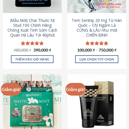
có
có
thể
thể
được
được
(Mẫu Mới) Chai Thuốc Xịt
Tem Sentrip 20 mg Từ Hàn
chọn
chọn
Stud 100 Chính Hãng
Quốc – Chỉ Ngậm Là
Chống Xuất Tinh Sớm Cách
CỨNG & LÂU như một
trên
trên
Quan Hệ Lâu Tới 40phút
CHIẾN BINH
trang
trang
sản
sản
phẩm
phẩm
Giá
Giá
480,000
Được xếp
₫
390,000
₫
100,000
Được xếp
₫
–
750,000
₫
gốc
hiện
hạng
5.00
hạng
5.00
là:
tại
5 sao
5 sao
THÊM VÀO GIỎ HÀNG
LỰA CHỌN TÙY CHỌN
480,000 ₫.
là:
390,000 ₫.
Sản
phẩm
này
có
Giảm giá!
Giảm giá!
nhiều
biến
thể.
Các
tùy
chọn
có