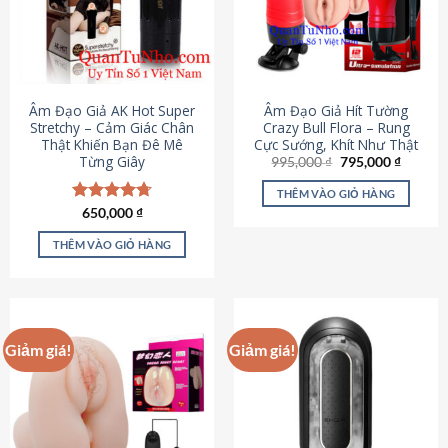
Âm Đạo Giả AK Hot Super
Âm Đạo Giả Hít Tường
Stretchy – Cảm Giác Chân
Crazy Bull Flora – Rung
Thật Khiến Bạn Đê Mê
Cực Sướng, Khít Như Thật
Từng Giây
Giá
Giá
995,000
₫
795,000
₫
gốc
hiện
là:
tại
THÊM VÀO GIỎ HÀNG
995,000 ₫.
là:
Được xếp
650,000
₫
795,000
hạng
4.75
5 sao
THÊM VÀO GIỎ HÀNG
Giảm giá!
Giảm giá!