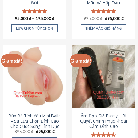
Đôi
Mãn Và Hấp Dẫn
Giá
Giá
95,000
Được xếp
₫
–
195,000
₫
995,000
Được xếp
₫
695,000
₫
gốc
hiện
hạng
4.70
hạng
4.80
là:
tại
5 sao
5 sao
LỰA CHỌN TÙY CHỌN
THÊM VÀO GIỎ HÀNG
995,000 ₫.
là:
695,000
Sản
phẩm
này
có
Giảm giá!
Giảm giá!
nhiều
biến
thể.
Các
tùy
chọn
có
thể
được
Búp Bê Tình Yêu Mini Baile
Âm Đạo Giả Bussy – Bí
chọn
– Sự Lựa Chọn Đỉnh Cao
Quyết Chinh Phục Khoái
Cho Cuộc Sống Tình Dục
Cảm Đỉnh Cao
trên
Giá
Giá
895,000
₫
695,000
₫
trang
gốc
hiện