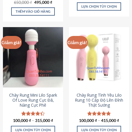
Giá
Giá
hạng
4.80
650,000
Được xếp
₫
495,000
₫
gốc
hiện
5 sao
LỰA CHỌN TÙY CHỌN
hạng
4.72
là:
tại
5 sao
THÊM VÀO GIỎ HÀNG
Sản
650,000 ₫.
là:
495,000 ₫.
phẩm
này
có
nhiều
Giảm giá!
Giảm giá!
biến
thể.
Các
tùy
chọn
có
thể
được
chọn
Chày Rung Mini Lilo Spark
Chày Rung Tình Yêu Lilo
Of Love Rung Cực Đã,
Rung 10 Cấp Độ Lên Đỉnh
trên
Nàng Cực Phê
Thật Sướng
trang
sản
phẩm
100,000
Được xếp
₫
–
315,000
₫
100,000
Được xếp
₫
–
415,000
₫
hạng
4.33
hạng
4.94
5 sao
5 sao
LỰA CHỌN TÙY CHỌN
LỰA CHỌN TÙY CHỌN