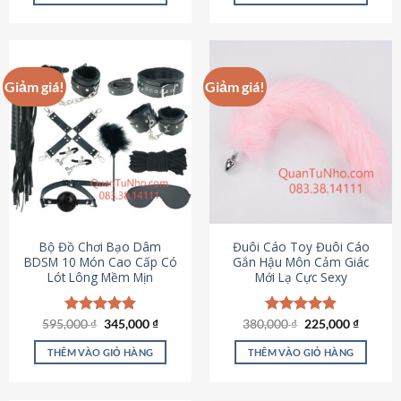
Sản
Sản
phẩm
phẩm
này
này
có
có
Giảm giá!
Giảm giá!
nhiều
nhiều
biến
biến
thể.
thể.
Các
Các
tùy
tùy
chọn
chọn
có
có
thể
thể
được
được
Bộ Đồ Chơi Bạo Dâm
Đuôi Cáo Toy Đuôi Cáo
chọn
chọn
BDSM 10 Món Cao Cấp Có
Gắn Hậu Môn Cảm Giác
Lót Lông Mềm Mịn
Mới Lạ Cực Sexy
trên
trên
trang
trang
sản
sản
Giá
Giá
Giá
Giá
595,000
Được xếp
₫
345,000
₫
380,000
Được xếp
₫
225,000
₫
phẩm
phẩm
gốc
hiện
gốc
hiện
hạng
4.88
hạng
4.88
là:
tại
là:
tại
5 sao
5 sao
THÊM VÀO GIỎ HÀNG
THÊM VÀO GIỎ HÀNG
595,000 ₫.
là:
380,000 ₫.
là:
345,000 ₫.
225,000