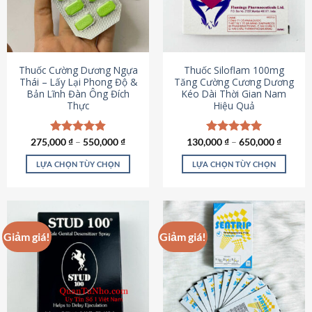
tùy
tùy
chọn
chọn
có
có
thể
thể
được
được
Thuốc Cường Dương Ngựa
Thuốc Siloflam 100mg
chọn
chọn
Thái – Lấy Lại Phong Độ &
Tăng Cường Cương Dương
Bản Lĩnh Đàn Ông Đích
Kéo Dài Thời Gian Nam
trên
trên
Thực
Hiệu Quả
trang
trang
sản
sản
phẩm
phẩm
275,000
Được xếp
₫
–
550,000
₫
130,000
Được xếp
₫
–
650,000
₫
hạng
4.87
hạng
5.00
5 sao
5 sao
LỰA CHỌN TÙY CHỌN
LỰA CHỌN TÙY CHỌN
Sản
Sản
phẩm
phẩm
này
này
có
có
Giảm giá!
Giảm giá!
nhiều
nhiều
biến
biến
thể.
thể.
Các
Các
tùy
tùy
chọn
chọn