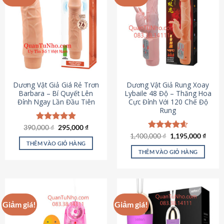
Dương Vật Giả Giá Rẻ Trơn
Dương Vật Giả Rung Xoay
Barbara – Bí Quyết Lên
Lybaile 48 Độ – Thăng Hoa
Đỉnh Ngay Lần Đầu Tiên
Cực Đỉnh Với 120 Chế Độ
Rung
Giá
Giá
390,000
Được xếp
₫
295,000
₫
gốc
hiện
hạng
4.90
Giá
Giá
1,400,000
Được xếp
₫
1,195,000
₫
là:
tại
gốc
hiện
5 sao
THÊM VÀO GIỎ HÀNG
hạng
4.62
390,000 ₫.
là:
là:
tại
5 sao
THÊM VÀO GIỎ HÀNG
295,000 ₫.
1,400,000 ₫.
là:
1,195
Giảm giá!
Giảm giá!