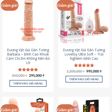
Giảm giá!
Giảm giá!
Dương Vật Giả Gắn Tường
Dương Vật Giả Gắn Tường
Barbara – Đỉnh Cao Khoái
Lovetoy Ultra Soft – Trải
Cảm Chị Em Không Nên Bỏ
Nghiệm Đỉnh Cao
Lỡ
Giá
Giá
1,200,000
Được xếp
₫
995,000
₫
gốc
hiện
Giá
Giá
hạng
4.82
350,000
Được xếp
₫
295,000
₫
là:
tại
gốc
hiện
5 sao
THÊM VÀO GIỎ HÀNG
hạng
4.79
1,200,000 ₫.
là:
là:
tại
5 sao
THÊM VÀO GIỎ HÀNG
995,00
350,000 ₫.
là:
295,000 ₫.
Giảm giá!
Giảm giá!