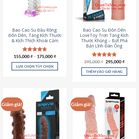
tùy
chọn
có
thể
được
Bao Cao Su Đầu Rồng:
Bao Cao Su Đôn Dên
chọn
Đôn Dên, Tăng Kích Thước
LoveToy Trơn Tăng Kích
& Kích Thích Khoái Cảm
Thước Khủng – Bứt Phá
trên
Bản Lĩnh Đàn Ông
trang
sản
155,000
Được xếp
₫
–
175,000
₫
phẩm
hạng
4.69
Giá
Giá
395,000
Được xếp
₫
295,000
₫
gốc
hiện
5 sao
LỰA CHỌN TÙY CHỌN
hạng
4.82
là:
tại
5 sao
THÊM VÀO GIỎ HÀNG
Sản
395,000 ₫.
là:
295,000
phẩm
này
có
nhiều
Giảm giá!
Giảm giá!
biến
thể.
Các
tùy
chọn
có