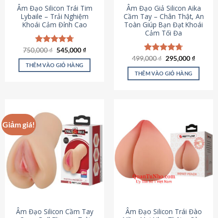
Âm Đạo Silicon Trái Tim
Âm Đạo Giả Silicon Aika
Lybaile – Trải Nghiệm
Cầm Tay – Chân Thật, An
Khoái Cảm Đỉnh Cao
Toàn Giúp Bạn Đạt Khoái
Cảm Tối Đa
Giá
Giá
750,000
Được xếp
₫
545,000
₫
gốc
hiện
hạng
4.70
Giá
Giá
499,000
Được xếp
₫
295,000
₫
là:
tại
gốc
hiện
5 sao
THÊM VÀO GIỎ HÀNG
hạng
4.75
750,000 ₫.
là:
là:
tại
5 sao
THÊM VÀO GIỎ HÀNG
545,000 ₫.
499,000 ₫.
là:
295,000
Giảm giá!
Âm Đạo Silicon Cầm Tay
Âm Đạo Silicon Trái Đào