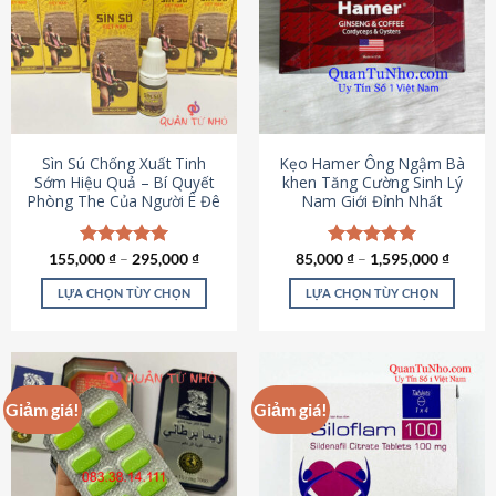
thể.
Các
tùy
chọn
có
thể
được
Sìn Sú Chống Xuất Tinh
Kẹo Hamer Ông Ngậm Bà
chọn
Sớm Hiệu Quả – Bí Quyết
khen Tăng Cường Sinh Lý
Phòng The Của Người Ê Đê
Nam Giới Đỉnh Nhất
trên
trang
sản
155,000
Được xếp
₫
–
295,000
₫
85,000
Được xếp
₫
–
1,595,000
₫
phẩm
hạng
4.95
hạng
5.00
5 sao
5 sao
LỰA CHỌN TÙY CHỌN
LỰA CHỌN TÙY CHỌN
Sản
Sản
phẩm
phẩm
này
này
có
có
Giảm giá!
Giảm giá!
nhiều
nhiều
biến
biến
thể.
thể.
Các
Các