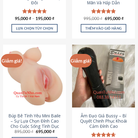
Đôi
Mãn Và Hấp Dẫn
Giá
Giá
95,000
Được xếp
₫
–
195,000
₫
995,000
Được xếp
₫
695,000
₫
gốc
hiện
hạng
4.70
hạng
4.80
là:
tại
5 sao
5 sao
LỰA CHỌN TÙY CHỌN
THÊM VÀO GIỎ HÀNG
995,000 ₫.
là:
695,000
Sản
phẩm
này
có
Giảm giá!
Giảm giá!
nhiều
biến
thể.
Các
tùy
chọn
có
thể
được
Búp Bê Tình Yêu Mini Baile
Âm Đạo Giả Bussy – Bí
chọn
– Sự Lựa Chọn Đỉnh Cao
Quyết Chinh Phục Khoái
Cho Cuộc Sống Tình Dục
Cảm Đỉnh Cao
trên
Giá
Giá
895,000
₫
695,000
₫
trang
gốc
hiện