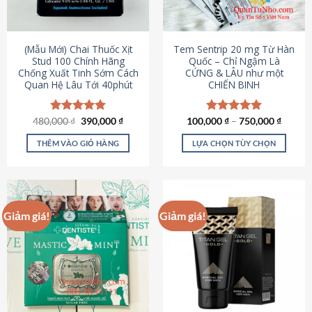
có
có
thể
thể
được
được
(Mẫu Mới) Chai Thuốc Xịt
Tem Sentrip 20 mg Từ Hàn
chọn
chọn
Stud 100 Chính Hãng
Quốc – Chỉ Ngậm Là
Chống Xuất Tinh Sớm Cách
CỨNG & LÂU như một
trên
trên
Quan Hệ Lâu Tới 40phút
CHIẾN BINH
trang
trang
sản
sản
phẩm
phẩm
Giá
Giá
480,000
Được xếp
₫
390,000
₫
100,000
Được xếp
₫
–
750,000
₫
gốc
hiện
hạng
5.00
hạng
5.00
là:
tại
5 sao
5 sao
THÊM VÀO GIỎ HÀNG
LỰA CHỌN TÙY CHỌN
480,000 ₫.
là:
390,000 ₫.
Sản
phẩm
này
có
Giảm giá!
Giảm giá!
nhiều
biến
thể.
Các
tùy
chọn
có