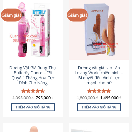
Giảm giá!
Giảm giá!
Dương Vật Giả Rung Thụt
Dương vật giả cao cấp
Butterfly Dance – “Bí
Loving World chiến binh –
Quyết” Thăng Hoa Cực
Bí quyết “lên đỉnh” cực
Đỉnh Cho Nàng
mạnh cho nữ
Giá
Giá
Giá
Giá
1,095,000
Được xếp
₫
795,000
₫
1,800,000
Được xếp
₫
1,495,000
₫
gốc
hiện
gốc
hiện
hạng
4.65
hạng
4.89
là:
tại
là:
tại
5 sao
5 sao
THÊM VÀO GIỎ HÀNG
THÊM VÀO GIỎ HÀNG
1,095,000 ₫.
là:
1,800,000 ₫.
là:
795,000 ₫.
1,495