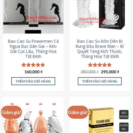
thể.
Các
tùy
chọn
có
thể
được
Bao Cao Su Powermen Cá
Bao Cao Su Đôn Dên Bi
chọn
Ngựa Bạc Gân Gai – Kéo
Rung Đầu Brave Man – Bí
Dài Cực Lâu, Thăng Hoa
Quyết Tăng Kích Thước,
trên
Tột Đỉnh
Thăng Hoa Tột Đỉnh
trang
sản
phẩm
Giá
Giá
Được xếp
160,000
₫
380,000
Được xếp
₫
295,000
₫
gốc
hiện
hạng
4.73
hạng
5.00
là:
tại
5 sao
5 sao
THÊM VÀO GIỎ HÀNG
THÊM VÀO GIỎ HÀNG
380,000 ₫.
là:
295,000
Giảm giá!
Giảm giá!