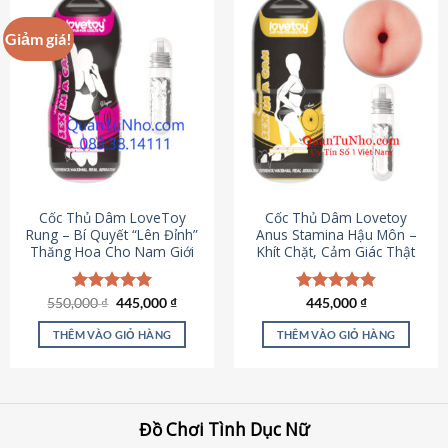
Giảm giá!
Cốc Thủ Dâm LoveToy
Cốc Thủ Dâm Lovetoy
Rung – Bí Quyết “Lên Đỉnh”
Anus Stamina Hậu Môn –
Thăng Hoa Cho Nam Giới
Khít Chặt, Cảm Giác Thật
Giá
Giá
550,000
Được xếp
₫
445,000
₫
Được xếp
445,000
₫
gốc
hiện
hạng
5.00
hạng
4.84
là:
tại
5 sao
5 sao
THÊM VÀO GIỎ HÀNG
THÊM VÀO GIỎ HÀNG
550,000 ₫.
là:
445,000 ₫.
Đồ Chơi Tình Dục Nữ