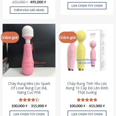
Giá
Giá
hạng
4.80
650,000
Được xếp
₫
495,000
₫
gốc
hiện
5 sao
LỰA CHỌN TÙY CHỌN
hạng
4.72
là:
tại
5 sao
THÊM VÀO GIỎ HÀNG
Sản
650,000 ₫.
là:
495,000 ₫.
phẩm
này
có
nhiều
Giảm giá!
Giảm giá!
biến
thể.
Các
tùy
chọn
có
thể
được
chọn
Chày Rung Mini Lilo Spark
Chày Rung Tình Yêu Lilo
Of Love Rung Cực Đã,
Rung 10 Cấp Độ Lên Đỉnh
trên
Nàng Cực Phê
Thật Sướng
trang
sản
phẩm
100,000
Được xếp
₫
–
315,000
₫
100,000
Được xếp
₫
–
415,000
₫
hạng
4.33
hạng
4.94
5 sao
5 sao
LỰA CHỌN TÙY CHỌN
LỰA CHỌN TÙY CHỌN