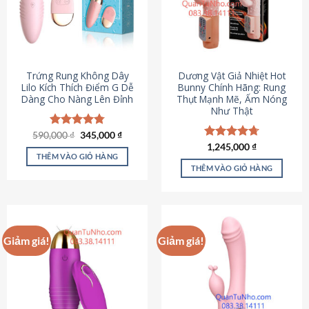
Trứng Rung Không Dây
Dương Vật Giả Nhiệt Hot
Lilo Kích Thích Điểm G Dễ
Bunny Chính Hãng: Rung
Dàng Cho Nàng Lên Đỉnh
Thụt Mạnh Mẽ, Ấm Nóng
Như Thật
Giá
Giá
590,000
Được xếp
₫
345,000
₫
gốc
hiện
hạng
4.79
Được xếp
1,245,000
₫
là:
tại
5 sao
THÊM VÀO GIỎ HÀNG
hạng
4.73
590,000 ₫.
là:
5 sao
THÊM VÀO GIỎ HÀNG
345,000 ₫.
Giảm giá!
Giảm giá!