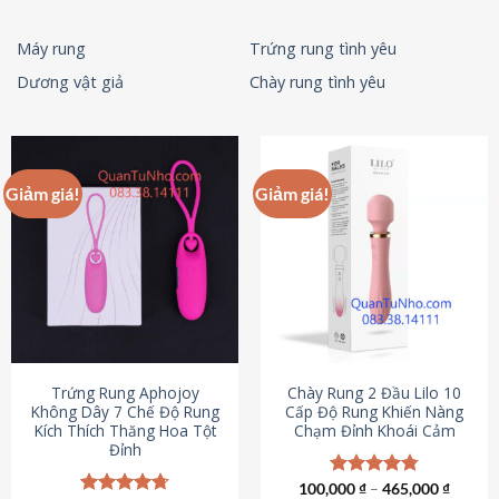
Máy rung
Trứng rung tình yêu
Dương vật giả
Chày rung tình yêu
Giảm giá!
Giảm giá!
Trứng Rung Aphojoy
Chày Rung 2 Đầu Lilo 10
Không Dây 7 Chế Độ Rung
Cấp Độ Rung Khiến Nàng
Kích Thích Thăng Hoa Tột
Chạm Đỉnh Khoái Cảm
Đỉnh
100,000
Được xếp
₫
–
465,000
₫