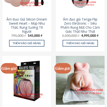
Âm Đạo Giả Silicon Dream
Âm đạo giả Tenga Flip
Sweet Heart – Múp Như
Zero Electronic – Siêu
Thật, Rung Sướng Tê
Phẩm Rung Mút Cho Cảm
Người
Giác Thật Như Thật
Giá
Giá
Giá
Giá
795,000
₫
545,000
₫
5,500,000
₫
4,995,000
₫
gốc
hiện
gốc
hiện
là:
tại
là:
tại
THÊM VÀO GIỎ HÀNG
THÊM VÀO GIỎ HÀNG
795,000 ₫.
là:
5,500,000 ₫.
là:
545,000 ₫.
4,995
Giảm giá!
Giảm giá!