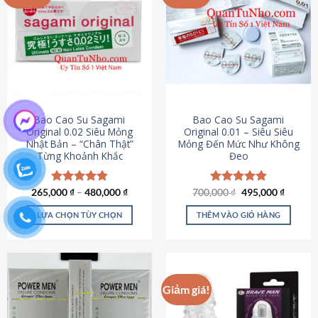
chọn
trên
trang
sản
phẩm
Bao Cao Su Sagami
Bao Cao Su Sagami
Original 0.02 Siêu Mỏng
Original 0.01 – Siêu Siêu
Nhật Bản – “Chân Thật”
Mỏng Đến Mức Như Không
Từng Khoảnh Khắc
Đeo
Giá
Giá
265,000
Được xếp
₫
–
480,000
₫
700,000
Được xếp
₫
495,000
₫
gốc
hiện
hạng
4.87
hạng
4.83
là:
tại
5 sao
5 sao
LỰA CHỌN TÙY CHỌN
THÊM VÀO GIỎ HÀNG
700,000 ₫.
là:
495,000
Sản
phẩm
này
có
Giảm giá!
nhiều
biến