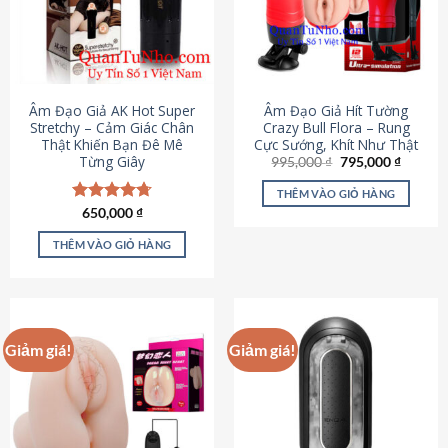
Âm Đạo Giả AK Hot Super
Âm Đạo Giả Hít Tường
Stretchy – Cảm Giác Chân
Crazy Bull Flora – Rung
Thật Khiến Bạn Đê Mê
Cực Sướng, Khít Như Thật
Từng Giây
Giá
Giá
995,000
₫
795,000
₫
gốc
hiện
là:
tại
THÊM VÀO GIỎ HÀNG
995,000 ₫.
là:
Được xếp
650,000
₫
795,000
hạng
4.75
5 sao
THÊM VÀO GIỎ HÀNG
Giảm giá!
Giảm giá!