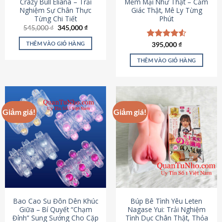
Crazy Bull Eliana – Trải
Mềm Mại Như Thật – Cảm
Nghiệm Sự Chân Thực
Giác Thật, Mê Ly Từng
Từng Chi Tiết
Phút
Giá
Giá
545,000
₫
345,000
₫
gốc
hiện
là:
tại
THÊM VÀO GIỎ HÀNG
Được xếp
395,000
₫
545,000 ₫.
là:
hạng
4.53
345,000 ₫.
5 sao
THÊM VÀO GIỎ HÀNG
Giảm giá!
Giảm giá!
Bao Cao Su Đôn Dên Khúc
Búp Bê Tình Yêu Leten
Giữa – Bí Quyết “Chạm
Nagase Yui: Trải Nghiệm
Đỉnh” Sung Sướng Cho Cặp
Tình Dục Chân Thật, Thỏa