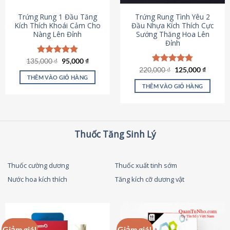
thể
được
Trứng Rung 1 Đầu Tăng
Trứng Rung Tình Yêu 2
chọn
Kích Thích Khoái Cảm Cho
Đầu Nhựa Kích Thích Cực
Nàng Lên Đỉnh
Sướng Thăng Hoa Lên
trên
Đỉnh
trang
sản
Giá
Giá
135,000
Được xếp
₫
95,000
₫
phẩm
gốc
hiện
hạng
4.87
Giá
Giá
220,000
Được xếp
₫
125,000
₫
là:
tại
gốc
hiện
5 sao
THÊM VÀO GIỎ HÀNG
hạng
4.79
135,000 ₫.
là:
là:
tại
5 sao
THÊM VÀO GIỎ HÀNG
95,000 ₫.
220,000 ₫.
là:
125,000
Thuốc Tăng Sinh Lý
Thuốc cường dương
Thuốc xuất tinh sớm
Nước hoa kích thích
Tăng kích cỡ dương vật
Giảm giá!
Giảm giá!