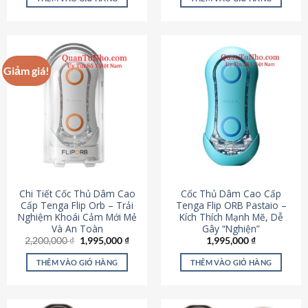
430,000 ₫.
là:
650,000 ₫.
là:
195,000 ₫.
295,000
Giảm giá!
Chi Tiết Cốc Thủ Dâm Cao
Cốc Thủ Dâm Cao Cấp
Cấp Tenga Flip Orb – Trải
Tenga Flip ORB Pastaio –
Nghiệm Khoái Cảm Mới Mẻ
Kích Thích Mạnh Mẽ, Dễ
Và An Toàn
Gây “Nghiện”
Giá
Giá
2,200,000
₫
1,995,000
₫
1,995,000
₫
gốc
hiện
là:
tại
THÊM VÀO GIỎ HÀNG
THÊM VÀO GIỎ HÀNG
2,200,000 ₫.
là:
1,995,000 ₫.