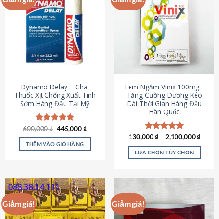
Dynamo Delay – Chai
Tem Ngậm Vinix 100mg –
Thuốc Xịt Chống Xuất Tinh
Tăng Cường Dương Kéo
Sớm Hàng Đầu Tại Mỹ
Dài Thời Gian Hàng Đầu
Hàn Quốc
Giá
Giá
600,000
Được xếp
₫
445,000
₫
gốc
hiện
hạng
5.00
130,000
Được xếp
₫
–
2,100,000
₫
là:
tại
5 sao
THÊM VÀO GIỎ HÀNG
hạng
5.00
600,000 ₫.
là:
5 sao
LỰA CHỌN TÙY CHỌN
445,000 ₫.
Sản
phẩm
này
có
Giảm giá!
Giảm giá!
nhiều
biến