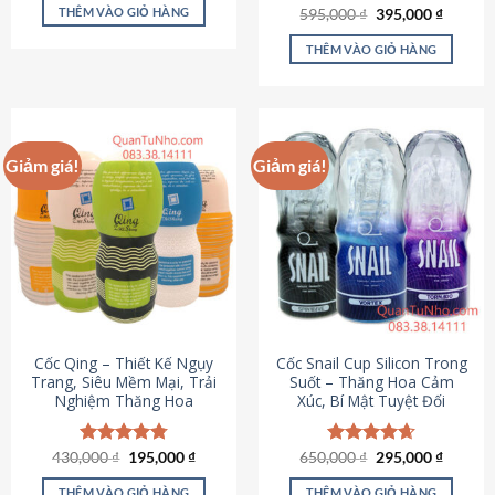
sản
là:
tại
THÊM VÀO GIỎ HÀNG
Giá
Giá
595,000
Được xếp
₫
395,000
₫
895,000 ₫.
là:
phẩm
gốc
hiện
hạng
4.64
695,000 ₫.
là:
tại
5 sao
THÊM VÀO GIỎ HÀNG
595,000 ₫.
là:
395,000
Giảm giá!
Giảm giá!
Cốc Qing – Thiết Kế Ngụy
Cốc Snail Cup Silicon Trong
Trang, Siêu Mềm Mại, Trải
Suốt – Thăng Hoa Cảm
Nghiệm Thăng Hoa
Xúc, Bí Mật Tuyệt Đối
Giá
Giá
Giá
Giá
430,000
Được xếp
₫
195,000
₫
650,000
Được xếp
₫
295,000
₫
gốc
hiện
gốc
hiện
hạng
4.78
hạng
4.69
là:
tại
là:
tại
5 sao
5 sao
THÊM VÀO GIỎ HÀNG
THÊM VÀO GIỎ HÀNG