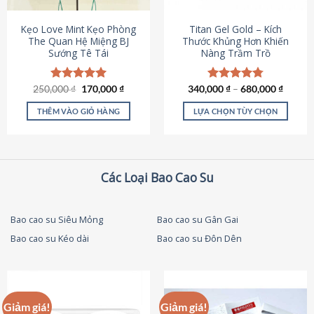
thể
được
Kẹo Love Mint Kẹo Phòng
Titan Gel Gold – Kích
chọn
The Quan Hệ Miệng BJ
Thước Khủng Hơn Khiến
Sướng Tê Tái
Nàng Trầm Trồ
trên
trang
sản
Giá
Giá
250,000
Được xếp
₫
170,000
₫
340,000
Được xếp
₫
–
680,000
₫
phẩm
gốc
hiện
hạng
5.00
hạng
4.79
là:
tại
5 sao
5 sao
THÊM VÀO GIỎ HÀNG
LỰA CHỌN TÙY CHỌN
250,000 ₫.
là:
170,000 ₫.
Sản
phẩm
này
có
Các Loại Bao Cao Su
nhiều
biến
thể.
Bao cao su Siêu Mỏng
Bao cao su Gân Gai
Các
Bao cao su Kéo dài
Bao cao su Đôn Dên
tùy
chọn
có
thể
được
Giảm giá!
Giảm giá!