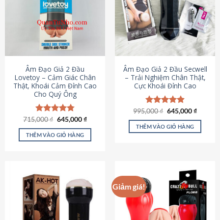
Âm Đạo Giả 2 Đầu
Âm Đạo Giả 2 Đầu Secwell
Lovetoy – Cảm Giác Chân
– Trải Nghiệm Chân Thật,
Thật, Khoái Cảm Đỉnh Cao
Cực Khoái Đỉnh Cao
Cho Quý Ông
Giá
Giá
995,000
Được xếp
₫
645,000
₫
gốc
hiện
Giá
Giá
hạng
4.88
715,000
Được xếp
₫
645,000
₫
là:
tại
gốc
hiện
5 sao
THÊM VÀO GIỎ HÀNG
hạng
4.79
995,000 ₫.
là:
là:
tại
5 sao
THÊM VÀO GIỎ HÀNG
645,000
715,000 ₫.
là:
645,000 ₫.
Giảm giá!