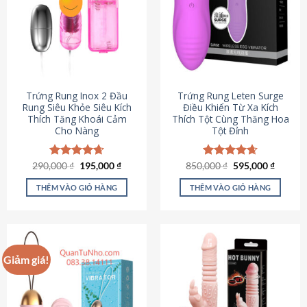
Trứng Rung Inox 2 Đầu
Trứng Rung Leten Surge
Rung Siêu Khỏe Siêu Kích
Điều Khiển Từ Xa Kích
Thích Tăng Khoái Cảm
Thích Tột Cùng Thăng Hoa
Cho Nàng
Tột Đỉnh
Giá
Giá
Giá
Giá
290,000
Được xếp
₫
195,000
₫
850,000
Được xếp
₫
595,000
₫
gốc
hiện
gốc
hiện
hạng
4.64
hạng
4.69
là:
tại
là:
tại
5 sao
5 sao
THÊM VÀO GIỎ HÀNG
THÊM VÀO GIỎ HÀNG
290,000 ₫.
là:
850,000 ₫.
là:
195,000 ₫.
595,000
Giảm giá!