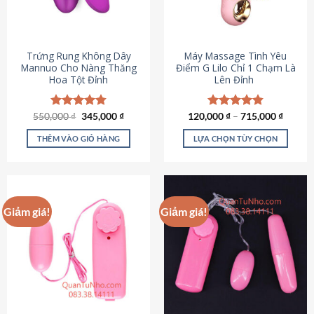
Trứng Rung Không Dây
Máy Massage Tình Yêu
Mannuo Cho Nàng Thăng
Điểm G Lilo Chỉ 1 Chạm Là
Hoa Tột Đỉnh
Lên Đỉnh
Giá
Giá
550,000
Được xếp
₫
345,000
₫
120,000
Được xếp
₫
–
715,000
₫
gốc
hiện
hạng
4.81
hạng
4.85
là:
tại
5 sao
5 sao
THÊM VÀO GIỎ HÀNG
LỰA CHỌN TÙY CHỌN
550,000 ₫.
là:
345,000 ₫.
Sản
phẩm
này
có
Giảm giá!
Giảm giá!
nhiều
biến
thể.
Các
tùy
chọn
có