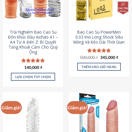
Trải Nghiệm Bao Cao Su
Bao Cao Su PowerMen
Đôn Khúc Đầu Aichao A1 –
0.03 Invi Long Shock Siêu
A4 Từ A Đến Z: Bí Quyết
Mỏng Và Kéo Dài Thời Gian
Tăng Khoái Cảm Cho Quý
Ông
Giá
Giá
500,000
Được xếp
₫
345,000
₫
gốc
hiện
hạng
4.85
là:
tại
5 sao
THÊM VÀO GIỎ HÀNG
Được xếp
140,000
₫
500,000 ₫.
là:
hạng
4.88
345,000
5 sao
LỰA CHỌN TÙY CHỌN
Sản
phẩm
này
có
Giảm giá!
Giảm giá!
nhiều
biến
thể.
Các