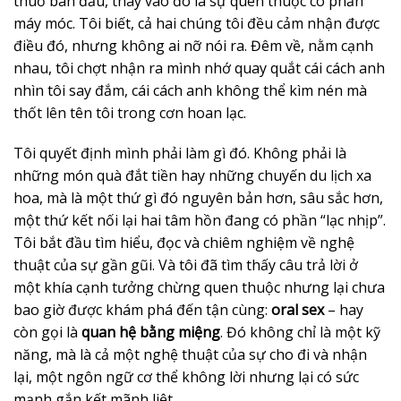
thuở ban đầu, thay vào đó là sự quen thuộc có phần
máy móc. Tôi biết, cả hai chúng tôi đều cảm nhận được
điều đó, nhưng không ai nỡ nói ra. Đêm về, nằm cạnh
nhau, tôi chợt nhận ra mình nhớ quay quắt cái cách anh
nhìn tôi say đắm, cái cách anh không thể kìm nén mà
thốt lên tên tôi trong cơn hoan lạc.
Tôi quyết định mình phải làm gì đó. Không phải là
những món quà đắt tiền hay những chuyến du lịch xa
hoa, mà là một thứ gì đó nguyên bản hơn, sâu sắc hơn,
một thứ kết nối lại hai tâm hồn đang có phần “lạc nhịp”.
Tôi bắt đầu tìm hiểu, đọc và chiêm nghiệm về nghệ
thuật của sự gần gũi. Và tôi đã tìm thấy câu trả lời ở
một khía cạnh tưởng chừng quen thuộc nhưng lại chưa
bao giờ được khám phá đến tận cùng:
oral sex
– hay
còn gọi là
quan hệ bằng miệng
. Đó không chỉ là một kỹ
năng, mà là cả một nghệ thuật của sự cho đi và nhận
lại, một ngôn ngữ cơ thể không lời nhưng lại có sức
mạnh gắn kết mãnh liệt.