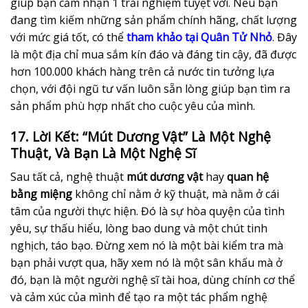
giúp bạn cảm nhận 1 trải nghiệm tuyệt vời. Nếu bạn
đang tìm kiếm những sản phẩm chính hãng, chất lượng
với mức giá tốt, có thể
tham khảo tại Quân Tử Nhỏ
. Đây
là một địa chỉ mua sắm kín đáo và đáng tin cậy, đã được
hơn 100.000 khách hàng trên cả nước tin tưởng lựa
chọn, với đội ngũ tư vấn luôn sẵn lòng giúp bạn tìm ra
sản phẩm phù hợp nhất cho cuộc yêu của mình.
17. Lời Kết: “Mút Dương Vật” Là Một Nghệ
Thuật, Và Bạn Là Một Nghệ Sĩ
Sau tất cả, nghệ thuật
mút dương vật
hay
quan hệ
bằng miệng
không chỉ nằm ở kỹ thuật, mà nằm ở cái
tâm của người thực hiện. Đó là sự hòa quyện của tình
yêu, sự thấu hiểu, lòng bao dung và một chút tinh
nghịch, táo bạo. Đừng xem nó là một bài kiểm tra mà
bạn phải vượt qua, hãy xem nó là một sân khấu mà ở
đó, bạn là một người nghệ sĩ tài hoa, dùng chính cơ thể
và cảm xúc của mình để tạo ra một tác phẩm nghệ