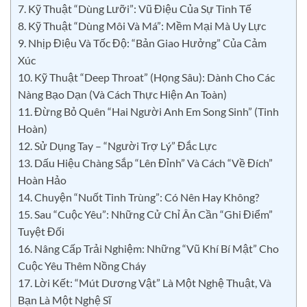
7. Kỹ Thuật “Dùng Lưỡi”: Vũ Điệu Của Sự Tinh Tế
8. Kỹ Thuật “Dùng Môi Và Má”: Mềm Mại Mà Uy Lực
9. Nhịp Điệu Và Tốc Độ: “Bản Giao Hưởng” Của Cảm
Xúc
10. Kỹ Thuật “Deep Throat” (Họng Sâu): Dành Cho Các
Nàng Bạo Dạn (Và Cách Thực Hiện An Toàn)
11. Đừng Bỏ Quên “Hai Người Anh Em Song Sinh” (Tinh
Hoàn)
12. Sử Dụng Tay – “Người Trợ Lý” Đắc Lực
13. Dấu Hiệu Chàng Sắp “Lên Đỉnh” Và Cách “Về Đích”
Hoàn Hảo
14. Chuyện “Nuốt Tinh Trùng”: Có Nên Hay Không?
15. Sau “Cuộc Yêu”: Những Cử Chỉ Ân Cần “Ghi Điểm”
Tuyệt Đối
16. Nâng Cấp Trải Nghiệm: Những “Vũ Khí Bí Mật” Cho
Cuộc Yêu Thêm Nồng Cháy
17. Lời Kết: “Mút Dương Vật” Là Một Nghệ Thuật, Và
Bạn Là Một Nghệ Sĩ