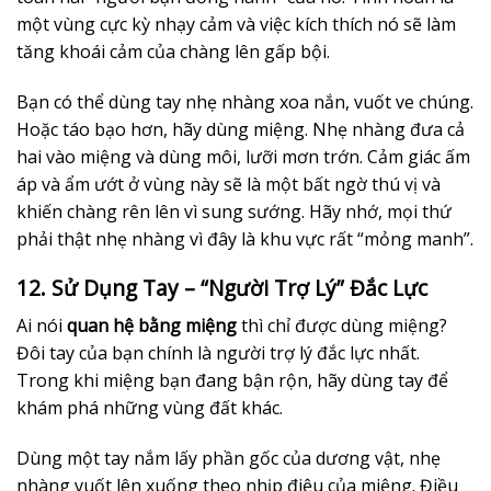
một vùng cực kỳ nhạy cảm và việc kích thích nó sẽ làm
tăng khoái cảm của chàng lên gấp bội.
Bạn có thể dùng tay nhẹ nhàng xoa nắn, vuốt ve chúng.
Hoặc táo bạo hơn, hãy dùng miệng. Nhẹ nhàng đưa cả
hai vào miệng và dùng môi, lưỡi mơn trớn. Cảm giác ấm
áp và ẩm ướt ở vùng này sẽ là một bất ngờ thú vị và
khiến chàng rên lên vì sung sướng. Hãy nhớ, mọi thứ
phải thật nhẹ nhàng vì đây là khu vực rất “mỏng manh”.
12. Sử Dụng Tay – “Người Trợ Lý” Đắc Lực
Ai nói
quan hệ bằng miệng
thì chỉ được dùng miệng?
Đôi tay của bạn chính là người trợ lý đắc lực nhất.
Trong khi miệng bạn đang bận rộn, hãy dùng tay để
khám phá những vùng đất khác.
Dùng một tay nắm lấy phần gốc của dương vật, nhẹ
nhàng vuốt lên xuống theo nhịp điệu của miệng. Điều