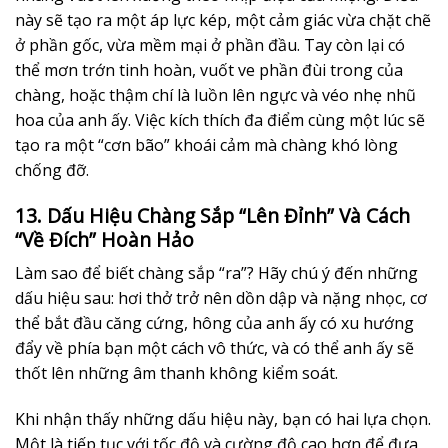
này sẽ tạo ra một áp lực kép, một cảm giác vừa chặt chẽ
ở phần gốc, vừa mềm mại ở phần đầu. Tay còn lại có
thể mơn trớn tinh hoàn, vuốt ve phần đùi trong của
chàng, hoặc thậm chí là luồn lên ngực và véo nhẹ nhũ
hoa của anh ấy. Việc kích thích đa điểm cùng một lúc sẽ
tạo ra một “cơn bão” khoái cảm mà chàng khó lòng
chống đỡ.
13. Dấu Hiệu Chàng Sắp “Lên Đỉnh” Và Cách
“Về Đích” Hoàn Hảo
Làm sao để biết chàng sắp “ra”? Hãy chú ý đến những
dấu hiệu sau: hơi thở trở nên dồn dập và nặng nhọc, cơ
thể bắt đầu căng cứng, hông của anh ấy có xu hướng
đẩy về phía bạn một cách vô thức, và có thể anh ấy sẽ
thốt lên những âm thanh không kiểm soát.
Khi nhận thấy những dấu hiệu này, bạn có hai lựa chọn.
Một là tiếp tục với tốc độ và cường độ cao hơn để đưa