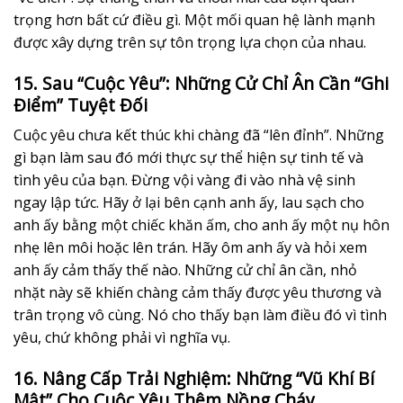
trọng hơn bất cứ điều gì. Một mối quan hệ lành mạnh
được xây dựng trên sự tôn trọng lựa chọn của nhau.
15. Sau “Cuộc Yêu”: Những Cử Chỉ Ân Cần “Ghi
Điểm” Tuyệt Đối
Cuộc yêu chưa kết thúc khi chàng đã “lên đỉnh”. Những
gì bạn làm sau đó mới thực sự thể hiện sự tinh tế và
tình yêu của bạn. Đừng vội vàng đi vào nhà vệ sinh
ngay lập tức. Hãy ở lại bên cạnh anh ấy, lau sạch cho
anh ấy bằng một chiếc khăn ấm, cho anh ấy một nụ hôn
nhẹ lên môi hoặc lên trán. Hãy ôm anh ấy và hỏi xem
anh ấy cảm thấy thế nào. Những cử chỉ ân cần, nhỏ
nhặt này sẽ khiến chàng cảm thấy được yêu thương và
trân trọng vô cùng. Nó cho thấy bạn làm điều đó vì tình
yêu, chứ không phải vì nghĩa vụ.
16. Nâng Cấp Trải Nghiệm: Những “Vũ Khí Bí
Mật” Cho Cuộc Yêu Thêm Nồng Cháy