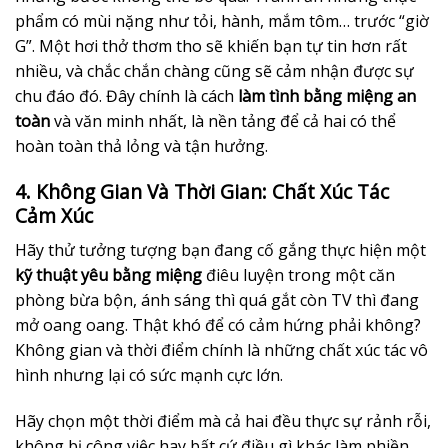
phẩm có mùi nặng như tỏi, hành, mắm tôm… trước “giờ
G”. Một hơi thở thơm tho sẽ khiến bạn tự tin hơn rất
nhiều, và chắc chắn chàng cũng sẽ cảm nhận được sự
chu đáo đó. Đây chính là cách
làm tình bằng miệng an
toàn
và văn minh nhất, là nền tảng để cả hai có thể
hoàn toàn thả lỏng và tận hưởng.
4. Không Gian Và Thời Gian: Chất Xúc Tác
Cảm Xúc
Hãy thử tưởng tượng bạn đang cố gắng thực hiện một
kỹ thuật yêu bằng miệng
điêu luyện trong một căn
phòng bừa bộn, ánh sáng thì quá gắt còn TV thì đang
mở oang oang. Thật khó để có cảm hứng phải không?
Không gian và thời điểm chính là những chất xúc tác vô
hình nhưng lại có sức mạnh cực lớn.
Hãy chọn một thời điểm mà cả hai đều thực sự rảnh rỗi,
không bị công việc hay bất cứ điều gì khác làm phiền.