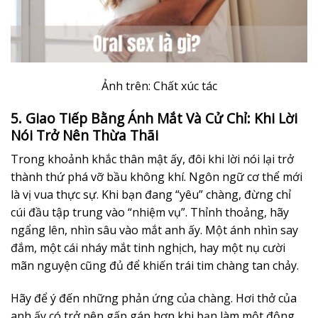
Ảnh trên: Chất xúc tác
5. Giao Tiếp Bằng Ánh Mắt Và Cử Chỉ: Khi Lời
Nói Trở Nên Thừa Thãi
Trong khoảnh khắc thân mật ấy, đôi khi lời nói lại trở
thành thứ phá vỡ bầu không khí. Ngôn ngữ cơ thể mới
là vị vua thực sự. Khi bạn đang “yêu” chàng, đừng chỉ
cúi đầu tập trung vào “nhiệm vụ”. Thỉnh thoảng, hãy
ngẩng lên, nhìn sâu vào mắt anh ấy. Một ánh nhìn say
đắm, một cái nháy mắt tinh nghịch, hay một nụ cười
mãn nguyện cũng đủ để khiến trái tim chàng tan chảy.
Hãy để ý đến những phản ứng của chàng. Hơi thở của
anh ấy có trở nên gấp gáp hơn khi bạn làm một động