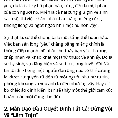
yêu, dù là bất kỳ bộ phận nào, cũng đều là một phần
của con người họ. Miễn là cả hai cùng giữ gìn vệ sinh
sạch sẽ, thì việc khám phá nhau bằng miệng cũng
thiêng liêng và ngọt ngào như một nụ hôn vậy”.
Sự thật là, cơ thể chúng ta là một tổng thể hoàn hảo.
Việc bạn sẵn lòng “yêu” chàng bằng miệng chính là
thông điệp mạnh mẽ nhất cho thấy bạn yêu thương,
chấp nhận và khao khát mọi thứ thuộc về anh ấy. Đó là
sự hy sinh, sự dâng hiến và sự tin tưởng tuyệt đối. Và
tin tôi đi, không một người đàn ông nào có thể cưỡng
lại được sự quyến rũ đến từ một người phụ nữ tự tin,
phóng khoáng và yêu anh ta đến nhường vậy. Hãy cởi
bỏ chiếc áo định kiến, bạn sẽ thấy một thế giới cảm xúc
hoàn toàn mới đang chờ đón.
2. Màn Dạo Đầu Quyết Định Tất Cả: Đừng Vội
Vã “Lâm Trận”