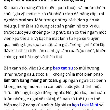
Khi bạn và chàng đã trở nên quen thuộc và muốn thêm
chút “gia vị” mới mẻ, có rất nhiều cách để nâng cấp trải
nghiệm
oral sex
. Một trong những cách đơn giản và
hiệu quả nhất là sử dụng các sản phẩm hỗ trợ. Ví dụ,
trước cuộc yêu khoảng 5-10 phút, bạn có thể ngậm một
viên kẹo the a a. Vị bạc hà mát lạnh từ kẹo sẽ truyền
qua miệng bạn, tạo ra một cảm giác “nóng lạnh” đối lập
đầy kích thích trên làn da nhạy cảm của “cậu nhỏ”, khiến
chàng phải bất ngờ và thích thú.
Bên cạnh đó, việc sử dụng
bao cao su
có mùi hương
(như hương dâu, socola…) không chỉ là một biện pháp
làm tình bằng miệng an toàn
, giúp ngăn ngừa các bệnh
không mong muốn, mà còn biến cuộc yêu thành một
“bữa tiệc” ngọt ngào đúng nghĩa. Nó giúp loại bỏ hoàn
toàn những e ngại về mùi vị, để bạn có thể tự tin thể
hiện mọi kỹ năng của mình. Ngoài ra
kẹo Love Mint
sẽ