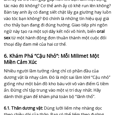
tác nào đó không? Cơ thể anh ấy có khẽ run lên không?
Bàn tay anh ấy có đang siết chặt lấy ga giường hay luồn
vào tóc bạn không? Đó chính là những tín hiệu quý giá
cho thấy bạn đang đi đúng hướng. Giao tiếp phi ngôn
ngữ này tạo ra một sợi dây kết nối vô hình, biến
oral
sex
từ một hành động đơn thuần thành một cuộc đối
thoại đầy đam mê của hai cơ thể.
6. Khám Phá “Cậu Nhỏ”: Mỗi Milimet Một
Miền Cảm Xúc
Nhiều người lầm tưởng rằng chỉ có phần đầu của
dương vật là nhạy cảm. Đó là một sai lầm lớn! “Cậu nhỏ”
giống như một bản đồ kho báu với vô vàn điểm G tiềm
ẩn. Đừng chỉ tập trung vào một vị trí duy nhất. Hãy
dành thời gian để khám phá toàn bộ “lãnh thổ”.
6.1. Thân dương vật:
Dùng lưỡi liếm nhẹ nhàng dọc
theo chiều dài của thân. Bạn có thể liếm theo đường