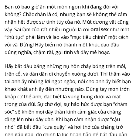
Bạn có bao giờ ăn một món ngon khi đang đói vội
không? Chắc chắn là có, nhưng bạn sẽ không thể cảm
nhận hết được sự tinh túy của nó. Mút dương vật cũng
vậy. Sai lầm của rất nhiều người là coi
oral sex
như một
“thủ tục” phải làm và lao vào “mục tiêu chính” một cách
vội vã. Đừng! Hãy biến nó thành một khúc dạo đầu
đúng nghĩa, chậm rãi, gợi tình và đầy mê hoặc.
Hãy bắt đầu bằng những nụ hôn cháy bỏng trên môi,
trên cổ, và dần dần di chuyển xuống dưới. Thì thầm vào
tai anh ấy những lời ngọt ngào, nói cho anh ấy biết bạn
khao khát anh ấy đến nhường nào. Dùng tay mơn trớn
khắp cơ thể anh, đặc biệt là vùng bụng dưới và mặt
trong của đùi. Sự chờ đợi, sự háo hức được bạn “chăm
sóc” sẽ khiến mọi dây thần kinh cảm giác của chàng
căng lên như dây đàn. Khi bạn cảm nhận được “cậu
nhỏ” đã bắt đầu “cựa quậy” và hơi thở của chàng trở
nên gấp gáp, đó chính là lúc hoàn hảo để bắt đầu bản