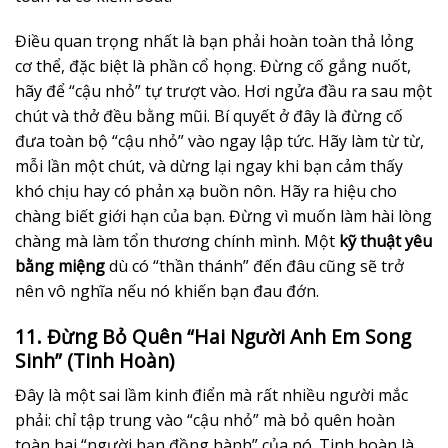
Điều quan trọng nhất là bạn phải hoàn toàn thả lỏng
cơ thể, đặc biệt là phần cổ họng. Đừng cố gắng nuốt,
hãy để “cậu nhỏ” tự trượt vào. Hơi ngửa đầu ra sau một
chút và thở đều bằng mũi. Bí quyết ở đây là đừng cố
đưa toàn bộ “cậu nhỏ” vào ngay lập tức. Hãy làm từ từ,
mỗi lần một chút, và dừng lại ngay khi bạn cảm thấy
khó chịu hay có phản xạ buồn nôn. Hãy ra hiệu cho
chàng biết giới hạn của bạn. Đừng vì muốn làm hài lòng
chàng mà làm tổn thương chính mình. Một
kỹ thuật yêu
bằng miệng
dù có “thần thánh” đến đâu cũng sẽ trở
nên vô nghĩa nếu nó khiến bạn đau đớn.
11. Đừng Bỏ Quên “Hai Người Anh Em Song
Sinh” (Tinh Hoàn)
Đây là một sai lầm kinh điển mà rất nhiều người mắc
phải: chỉ tập trung vào “cậu nhỏ” mà bỏ quên hoàn
toàn hai “người bạn đồng hành” của nó. Tinh hoàn là