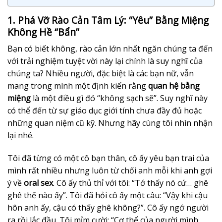
1. Phá Vỡ Rào Cản Tâm Lý: “Yêu” Bằng Miệng
Không Hề “Bẩn”
Bạn có biết không, rào cản lớn nhất ngăn chúng ta đến
với trải nghiệm tuyệt vời này lại chính là suy nghĩ của
chúng ta? Nhiều người, đặc biệt là các bạn nữ, vẫn
mang trong mình một định kiến rằng
quan hệ bằng
miệng
là một điều gì đó “không sạch sẽ”. Suy nghĩ này
có thể đến từ sự giáo dục giới tính chưa đầy đủ hoặc
những quan niệm cũ kỹ. Nhưng hãy cùng tôi nhìn nhận
lại nhé.
Tôi đã từng có một cô bạn thân, cô ấy yêu bạn trai của
mình rất nhiều nhưng luôn từ chối anh mỗi khi anh gợi
ý về
oral sex
. Cô ấy thủ thỉ với tôi: “Tớ thấy nó cứ… ghê
ghê thế nào ấy”. Tôi đã hỏi cô ấy một câu: “Vậy khi cậu
hôn anh ấy, cậu có thấy ghê không?”. Cô ấy ngớ người
ra rồi lắc đầu. Tôi mỉm cười: “Cơ thể của người mình