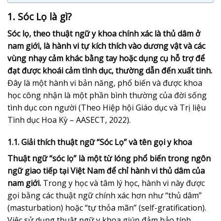
1. Sóc Lọ là gì?
Sóc lọ, theo thuật ngữ y khoa chính xác là thủ dâm ở
nam giới, là hành vi tự kích thích vào dương vật và các
vùng nhạy cảm khác bằng tay hoặc dụng cụ hỗ trợ để
đạt được khoái cảm tình dục, thường dẫn đến xuất tinh.
Đây là một hành vi bản năng, phổ biến và được khoa
học công nhận là một phần bình thường của đời sống
tình dục con người (Theo Hiệp hội Giáo dục và Trị liệu
Tình dục Hoa Kỳ – AASECT, 2022).
1.1. Giải thích thuật ngữ “Sóc Lọ” và tên gọi y khoa
Thuật ngữ “sóc lọ” là một từ lóng phổ biến trong ngôn
ngữ giao tiếp tại Việt Nam để chỉ hành vi thủ dâm của
nam giới.
Trong y học và tâm lý học, hành vi này được
gọi bằng các thuật ngữ chính xác hơn như “thủ dâm”
(masturbation) hoặc “tự thỏa mãn” (self-gratification).
Việc sử dụng thuật ngữ y khoa giúp đảm bảo tính