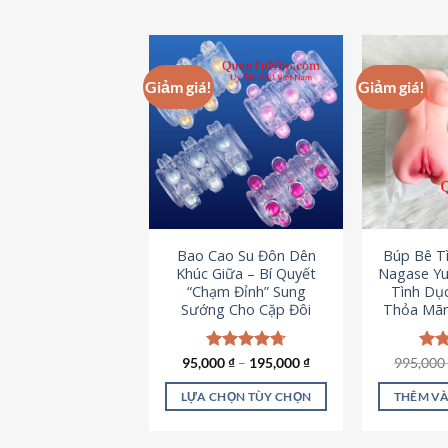
Giảm giá!
Giảm giá!
Bao Cao Su Đôn Dên
Búp Bê T
Khúc Giữa – Bí Quyết
Nagase Yu
“Chạm Đỉnh” Sung
Tình Dụ
Sướng Cho Cặp Đôi
Thỏa Mãn
95,000
Được xếp
₫
–
195,000
₫
995,00
Đượ
hạng
4.70
hạn
5 sao
5 s
LỰA CHỌN TÙY CHỌN
THÊM VÀ
Sản
phẩm