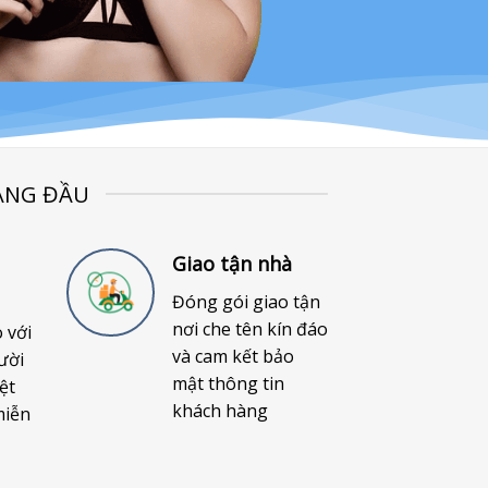
ÀNG ĐẦU
Giao tận nhà
Đóng gói giao tận
nơi che tên kín đáo
o với
và cam kết bảo
ười
mật thông tin
ệt
khách hàng
miễn