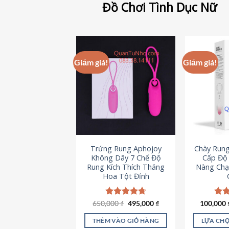
Đồ Chơi Tình Dục Nữ
Giảm giá!
Giảm giá!
Trứng Rung Aphojoy
Chày Rung
Không Dây 7 Chế Độ
Cấp Độ 
Rung Kích Thích Thăng
Nàng Chạ
Hoa Tột Đỉnh
Giá
Giá
650,000
Được xếp
₫
495,000
₫
100,000
Đượ
gốc
hiện
hạng
4.72
hạn
là:
tại
5 sao
5 s
THÊM VÀO GIỎ HÀNG
LỰA CHỌ
650,000 ₫.
là: