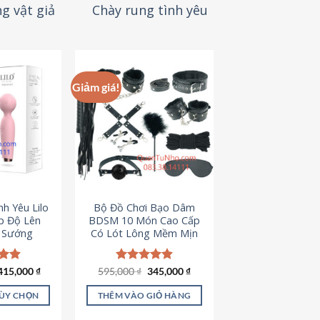
g vật giả
Chày rung tình yêu
Giảm giá!
h Yêu Lilo
Bộ Đồ Chơi Bạo Dâm
p Độ Lên
BDSM 10 Món Cao Cấp
t Sướng
Có Lót Lông Mềm Mịn
Giá
Giá
ếp
415,000
₫
595,000
Được xếp
₫
345,000
₫
gốc
hiện
.94
hạng
4.88
là:
tại
5 sao
TÙY CHỌN
THÊM VÀO GIỎ HÀNG
595,000 ₫.
là:
345,000 ₫.
ản