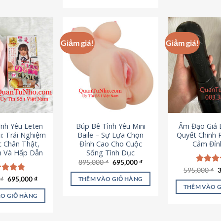
295,000 ₫.
Giảm giá!
Giảm giá!
ình Yêu Leten
Búp Bê Tình Yêu Mini
Âm Đạo Giả B
i: Trải Nghiệm
Baile – Sự Lựa Chọn
Quyết Chinh 
c Chân Thật,
Đỉnh Cao Cho Cuộc
Cảm Đỉn
 Và Hấp Dẫn
Sống Tình Dục
Giá
Giá
895,000
₫
695,000
₫
gốc
hiện
G
595,000
Được x
₫
là:
tại
g
hạng
4
Giá
Giá
0
c xếp
₫
695,000
₫
THÊM VÀO GIỎ HÀNG
895,000 ₫.
là:
l
gốc
hiện
5 sao
g
4.80
THÊM VÀO 
695,000 ₫.
5
là:
tại
ao
O GIỎ HÀNG
995,000 ₫.
là:
695,000 ₫.