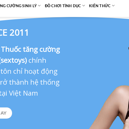
NG CƯỜNG SINH LÝ
ĐỒ CHƠI TÌNH DỤC
KIẾN THỨC
CE 2011
,
Thuốc tăng cường
(sextoys)
chính
 tôn chỉ hoạt động
 trở thành hệ thống
tại Việt Nam
GAY