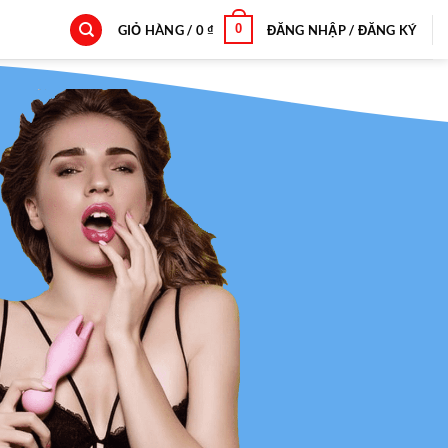
0
GIỎ HÀNG /
0
₫
ĐĂNG NHẬP / ĐĂNG KÝ