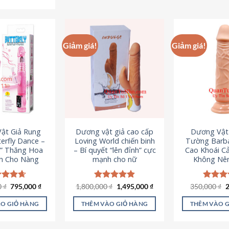
Sản
phẩm
p
phẩm
này
n
này
có
c
có
nhiều
n
Giảm giá!
Giảm giá!
nhiều
biến
b
biến
thể.
th
thể.
Các
C
Các
tùy
t
tùy
chọn
c
chọn
có
c
có
thể
t
ật Giả Rung
Dương vật giả cao cấp
Dương Vật
thể
được
đ
erfly Dance –
Loving World chiến binh
Tường Barba
được
chọn
c
t” Thăng Hoa
– Bí quyết “lên đỉnh” cực
Cao Khoái C
chọn
h Cho Nàng
mạnh cho nữ
Không Nê
trên
t
trên
trang
t
trang
sản
s
Giá
Giá
Giá
Giá
G
0
c xếp
₫
795,000
₫
1,800,000
Được xếp
₫
1,495,000
₫
350,000
Được x
₫
sản
gốc
hiện
gốc
hiện
g
g
4.65
hạng
4.89
hạng
4
phẩm
p
là:
tại
là:
tại
l
ao
5 sao
5 sao
phẩm
O GIỎ HÀNG
THÊM VÀO GIỎ HÀNG
THÊM VÀO 
1,095,000 ₫.
là:
1,800,000 ₫.
là:
3
795,000 ₫.
1,495,000 ₫.