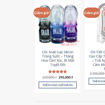
này
có
Giảm giá!
Giảm giá!
nhiều
biến
thể.
Các
tùy
chọn
có
Cốc Snail Cup Silicon
Chi Tiết
thể
Trong Suốt – Thăng
Cao Cấp T
được
Hoa Cảm Xúc, Bí Mật
– Trải 
chọn
Tuyệt Đối
Cảm Mớ
trên
2,200,00
trang
Giá
Giá
650,000
Được xếp
₫
295,000
₫
sản
gốc
hiện
hạng
4.69
THÊM VÀ
là:
tại
5 sao
phẩm
THÊM VÀO GIỎ HÀNG
650,000 ₫.
là:
295,000 ₫.