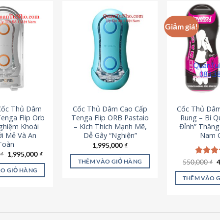
Giảm giá!
 Cốc Thủ Dâm
Cốc Thủ Dâm Cao Cấp
Cốc Thủ Dâ
enga Flip Orb
Tenga Flip ORB Pastaio
Rung – Bí Q
Nghiệm Khoái
– Kích Thích Mạnh Mẽ,
Đỉnh” Thăn
i Mẻ Và An
Dễ Gây “Nghiện”
Nam G
Toàn
1,995,000
₫
Giá
Giá
0
₫
1,995,000
₫
gốc
hiện
G
550,000
Được x
₫
THÊM VÀO GIỎ HÀNG
là:
tại
g
hạng
5
O GIỎ HÀNG
2,200,000 ₫.
là:
l
5 sao
THÊM VÀO 
1,995,000 ₫.
5