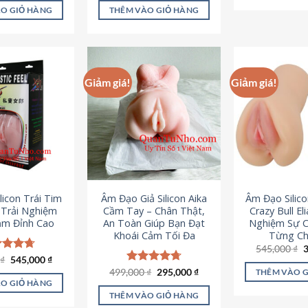
là:
tại
ao
5 sao
O GIỎ HÀNG
THÊM VÀO GIỎ HÀNG
995,000 ₫.
là:
645,000 ₫.
Giảm giá!
Giảm giá!
licon Trái Tim
Âm Đạo Giả Silicon Aika
Âm Đạo Silic
– Trải Nghiệm
Cầm Tay – Chân Thật,
Crazy Bull El
ảm Đỉnh Cao
An Toàn Giúp Bạn Đạt
Nghiệm Sự 
Khoái Cảm Tối Đa
Từng Chi
G
545,000
₫
g
Giá
Giá
0
c xếp
₫
545,000
₫
l
gốc
hiện
g
4.70
Giá
Giá
499,000
Được xếp
₫
295,000
₫
THÊM VÀO 
5
là:
tại
gốc
hiện
ao
hạng
4.75
O GIỎ HÀNG
750,000 ₫.
là:
là:
tại
5 sao
THÊM VÀO GIỎ HÀNG
545,000 ₫.
499,000 ₫.
là: