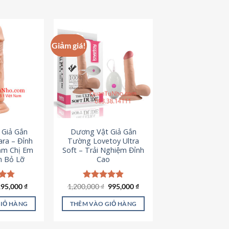
hẩm
ày
ó
hiều
Giảm giá!
iến
ể.
ác
ùy
họn
ó
hể
 Giả Gắn
Dương Vật Giả Gắn
ược
ra – Đỉnh
Tường Lovetoy Ultra
họn
ảm Chị Em
Soft – Trải Nghiệm Đỉnh
n Bỏ Lỡ
Cao
rên
rang
ản
iá
Giá
Giá
Giá
ếp
295,000
₫
1,200,000
Được xếp
₫
995,000
₫
ốc
hiện
gốc
hiện
.79
hạng
4.82
hẩm
à:
tại
là:
tại
5 sao
GIỎ HÀNG
THÊM VÀO GIỎ HÀNG
50,000 ₫.
là:
1,200,000 ₫.
là:
295,000 ₫.
995,000 ₫.