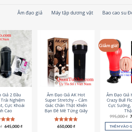
Âm đạo giả
Máy tập dương vật
Bao cao su 
Giảm giá!
 Giả 2 Đầu
Âm Đạo Giả AK Hot
Âm Đạo Giả 
– Trải Nghiệm
Super Stretchy – Cảm
Crazy Bull Fl
t, Cực Khoái
Giác Chân Thật Khiến
Cực Sướng,
nh Cao
Bạn Đê Mê Từng Giây
Thậ
G
995,000
₫
g
l
Giá
Giá
0
c xếp
₫
645,000
₫
Được xếp
650,000
₫
THÊM VÀO 
9
gốc
hiện
g
4.88
hạng
4.75