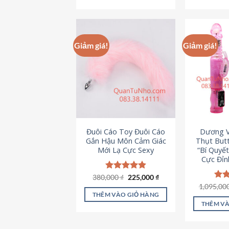
495,000 ₫.
Giảm giá!
Giảm giá!
Đuôi Cáo Toy Đuôi Cáo
Dương V
Gắn Hậu Môn Cảm Giác
Thụt Butt
Mới Lạ Cực Sexy
“Bí Quyế
Cực Đỉn
Giá
Giá
380,000
Được xếp
₫
225,000
₫
gốc
hiện
hạng
4.88
1,095,00
Đượ
là:
tại
5 sao
hạn
THÊM VÀO GIỎ HÀNG
380,000 ₫.
là:
5 s
THÊM VÀ
225,000 ₫.