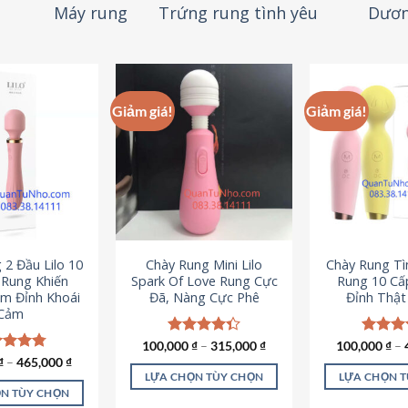
Máy rung
Trứng rung tình yêu
Dươn
Giảm giá!
Giảm giá!
 2 Đầu Lilo 10
Chày Rung Mini Lilo
Chày Rung Tìn
Rung Khiến
Spark Of Love Rung Cực
Rung 10 Cấ
m Đỉnh Khoái
Đã, Nàng Cực Phê
Đỉnh Thậ
Cảm
100,000
Được xếp
₫
–
315,000
₫
100,000
Được x
₫
–
hạng
4.33
hạng
4
c xếp
₫
–
465,000
₫
5 sao
5 sao
g
4.80
LỰA CHỌN TÙY CHỌN
LỰA CHỌN 
ao
N TÙY CHỌN
Sản
S