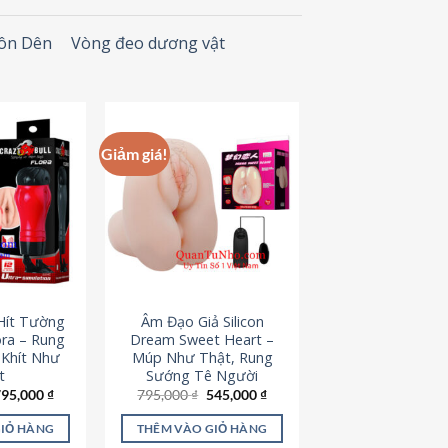
Đôn Dên
Vòng đeo dương vật
Giảm giá!
Hít Tường
Âm Đạo Giả Silicon
ora – Rung
Dream Sweet Heart –
 Khít Như
Múp Như Thật, Rung
t
Sướng Tê Người
iá
Giá
Giá
Giá
795,000
₫
795,000
₫
545,000
₫
ốc
hiện
gốc
hiện
à:
tại
là:
tại
GIỎ HÀNG
THÊM VÀO GIỎ HÀNG
95,000 ₫.
là:
795,000 ₫.
là: