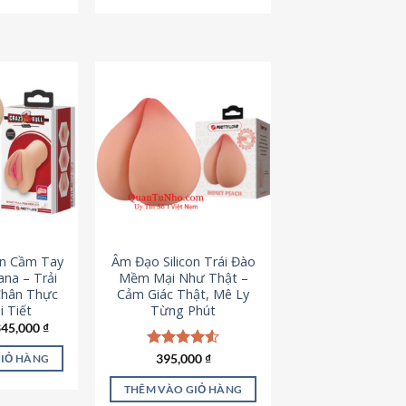
795,000 ₫.
545,000 ₫.
on Cầm Tay
Âm Đạo Silicon Trái Đào
iana – Trải
Mềm Mại Như Thật –
Chân Thực
Cảm Giác Thật, Mê Ly
 Tiết
Từng Phút
iá
Giá
345,000
₫
ốc
hiện
à:
tại
Được xếp
395,000
₫
GIỎ HÀNG
45,000 ₫.
là:
hạng
4.53
345,000 ₫.
5 sao
THÊM VÀO GIỎ HÀNG