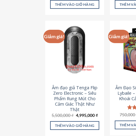
là:
tại
5 sao
5 s
THÊM VÀO GIỎ HÀNG
THÊM VÀ
715,000 ₫.
là:
645,000 ₫.
Giảm giá!
Giảm giá!
Âm đạo giả Tenga Flip
Âm Đạo Si
Zero Electronic – Siêu
Lybaile 
Phẩm Rung Mút Cho
Khoái C
Cảm Giác Thật Như
Thật
750,00
Đượ
Giá
Giá
5,500,000
₫
4,995,000
₫
gốc
hiện
hạn
là:
tại
5 s
THÊM VÀ
THÊM VÀO GIỎ HÀNG
5,500,000 ₫.
là:
4,995,000 ₫.