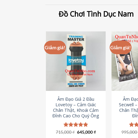
Đồ Chơi Tình Dục Nam
Giảm giá!
Giảm giá!
Âm Đạo Giả 2 Đầu
Âm Đạo
Lovetoy – Cảm Giác
Secwell 
Chân Thật, Khoái Cảm
Chân Thậ
Đỉnh Cao Cho Quý Ông
Đỉ
Giá
Giá
715,000
Được xếp
₫
645,000
₫
995,00
Đượ
gốc
hiện
hạng
4.79
hạn