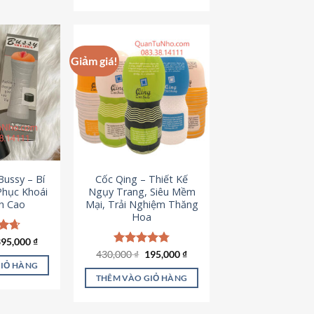
Giảm giá!
ussy – Bí
Cốc Qing – Thiết Kế
Phục Khoái
Ngụy Trang, Siêu Mềm
h Cao
Mại, Trải Nghiệm Thăng
Hoa
iá
Giá
ếp
395,000
₫
ốc
hiện
.64
Giá
Giá
430,000
Được xếp
₫
195,000
₫
à:
tại
gốc
hiện
hạng
4.78
GIỎ HÀNG
95,000 ₫.
là:
là:
tại
5 sao
THÊM VÀO GIỎ HÀNG
395,000 ₫.
430,000 ₫.
là:
195,000 ₫.