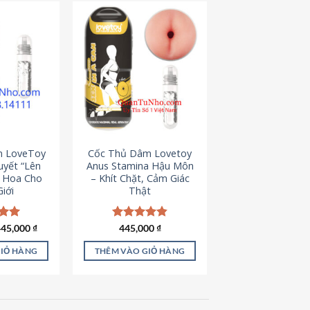
m LoveToy
Cốc Thủ Dâm Lovetoy
uyết “Lên
Anus Stamina Hậu Môn
g Hoa Cho
– Khít Chặt, Cảm Giác
iới
Thật
iá
Giá
ếp
445,000
₫
Được xếp
445,000
₫
ốc
hiện
.00
hạng
4.84
à:
tại
5 sao
GIỎ HÀNG
THÊM VÀO GIỎ HÀNG
50,000 ₫.
là:
445,000 ₫.