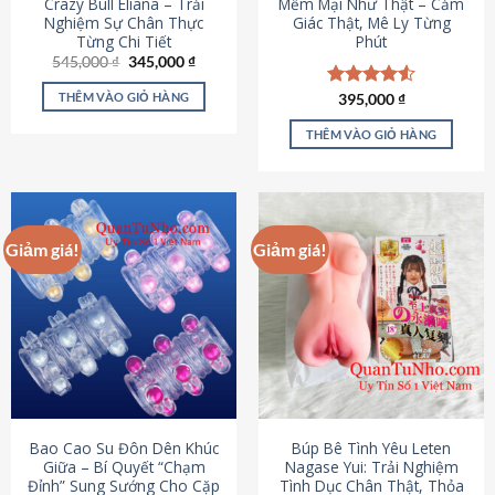
Crazy Bull Eliana – Trải
Mềm Mại Như Thật – Cảm
Nghiệm Sự Chân Thực
Giác Thật, Mê Ly Từng
Từng Chi Tiết
Phút
Giá
Giá
545,000
₫
345,000
₫
gốc
hiện
là:
tại
THÊM VÀO GIỎ HÀNG
Được xếp
395,000
₫
545,000 ₫.
là:
hạng
4.53
345,000 ₫.
5 sao
THÊM VÀO GIỎ HÀNG
Giảm giá!
Giảm giá!
Bao Cao Su Đôn Dên Khúc
Búp Bê Tình Yêu Leten
Giữa – Bí Quyết “Chạm
Nagase Yui: Trải Nghiệm
Đỉnh” Sung Sướng Cho Cặp
Tình Dục Chân Thật, Thỏa