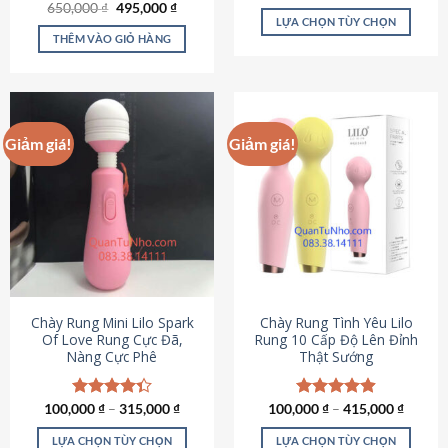
Giá
Giá
hạng
4.80
650,000
Được xếp
₫
495,000
₫
gốc
hiện
5 sao
LỰA CHỌN TÙY CHỌN
hạng
4.72
là:
tại
5 sao
THÊM VÀO GIỎ HÀNG
Sản
650,000 ₫.
là:
495,000 ₫.
phẩm
này
có
nhiều
Giảm giá!
Giảm giá!
biến
thể.
Các
tùy
chọn
có
thể
được
chọn
Chày Rung Mini Lilo Spark
Chày Rung Tình Yêu Lilo
Of Love Rung Cực Đã,
Rung 10 Cấp Độ Lên Đỉnh
trên
Nàng Cực Phê
Thật Sướng
trang
sản
phẩm
100,000
Được xếp
₫
–
315,000
₫
100,000
Được xếp
₫
–
415,000
₫
hạng
4.33
hạng
4.94
5 sao
5 sao
LỰA CHỌN TÙY CHỌN
LỰA CHỌN TÙY CHỌN