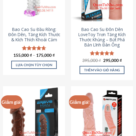
tùy
chọn
có
thể
được
Bao Cao Su Đầu Rồng:
Bao Cao Su Đôn Dên
chọn
Đôn Dên, Tăng Kích Thước
LoveToy Trơn Tăng Kích
& Kích Thích Khoái Cảm
Thước Khủng – Bứt Phá
trên
Bản Lĩnh Đàn Ông
trang
sản
155,000
Được xếp
₫
–
175,000
₫
phẩm
hạng
4.69
Giá
Giá
395,000
Được xếp
₫
295,000
₫
gốc
hiện
5 sao
LỰA CHỌN TÙY CHỌN
hạng
4.82
là:
tại
5 sao
THÊM VÀO GIỎ HÀNG
Sản
395,000 ₫.
là:
295,000
phẩm
này
có
nhiều
Giảm giá!
Giảm giá!
biến
thể.
Các
tùy
chọn
có