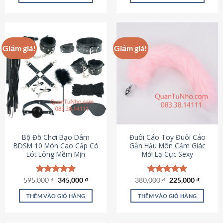
Sản
Sản
phẩm
phẩm
này
này
có
có
Giảm giá!
Giảm giá!
nhiều
nhiều
biến
biến
thể.
thể.
Các
Các
tùy
tùy
chọn
chọn
có
có
thể
thể
được
được
Bộ Đồ Chơi Bạo Dâm
Đuôi Cáo Toy Đuôi Cáo
chọn
chọn
BDSM 10 Món Cao Cấp Có
Gắn Hậu Môn Cảm Giác
Lót Lông Mềm Mịn
Mới Lạ Cực Sexy
trên
trên
trang
trang
sản
sản
Giá
Giá
Giá
Giá
595,000
Được xếp
₫
345,000
₫
380,000
Được xếp
₫
225,000
₫
phẩm
phẩm
gốc
hiện
gốc
hiện
hạng
4.88
hạng
4.88
là:
tại
là:
tại
5 sao
5 sao
THÊM VÀO GIỎ HÀNG
THÊM VÀO GIỎ HÀNG
595,000 ₫.
là:
380,000 ₫.
là:
345,000 ₫.
225,000