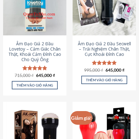
Âm Đạo Giả 2 Đầu
Âm Đạo Giả 2 Đầu Secwell
Lovetoy – Cảm Giác Chân
– Trải Nghiệm Chân Thật,
Thật, Khoái Cảm Đỉnh Cao
Cực Khoái Đỉnh Cao
Cho Quý Ông
Giá
Giá
995,000
Được xếp
₫
645,000
₫
gốc
hiện
Giá
Giá
hạng
4.88
715,000
Được xếp
₫
645,000
₫
là:
tại
gốc
hiện
5 sao
THÊM VÀO GIỎ HÀNG
hạng
4.79
995,000 ₫.
là:
là:
tại
5 sao
THÊM VÀO GIỎ HÀNG
645,000
715,000 ₫.
là:
645,000 ₫.
Giảm giá!