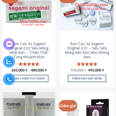
chọn
trên
trang
sản
phẩm
Bao Cao Su Sagami
Bao Cao Su Sagami
Original 0.02 Siêu Mỏng
Original 0.01 – Siêu Siêu
Nhật Bản – “Chân Thật”
Mỏng Đến Mức Như Không
Từng Khoảnh Khắc
Đeo
Giá
Giá
265,000
Được xếp
₫
–
480,000
₫
700,000
Được xếp
₫
495,000
₫
gốc
hiện
hạng
4.87
hạng
4.83
là:
tại
5 sao
5 sao
LỰA CHỌN TÙY CHỌN
THÊM VÀO GIỎ HÀNG
700,000 ₫.
là:
495,000
Sản
phẩm
này
có
Giảm giá!
nhiều
biến