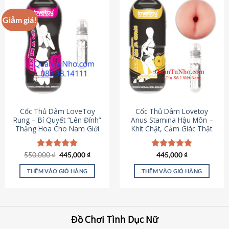
Giảm giá!
Cốc Thủ Dâm LoveToy
Cốc Thủ Dâm Lovetoy
Rung – Bí Quyết “Lên Đỉnh”
Anus Stamina Hậu Môn –
Thăng Hoa Cho Nam Giới
Khít Chặt, Cảm Giác Thật
Giá
Giá
550,000
Được xếp
₫
445,000
₫
Được xếp
445,000
₫
gốc
hiện
hạng
5.00
hạng
4.84
là:
tại
5 sao
5 sao
THÊM VÀO GIỎ HÀNG
THÊM VÀO GIỎ HÀNG
550,000 ₫.
là:
445,000 ₫.
Đồ Chơi Tình Dục Nữ