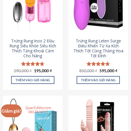
Trứng Rung Inox 2 Đầu
Trứng Rung Leten Surge
Rung Siêu Khỏe Siêu Kích
Điều Khiển Từ Xa Kích
Thích Tăng Khoái Cảm
Thích Tột Cùng Thăng Hoa
Cho Nàng
Tột Đỉnh
Giá
Giá
Giá
Giá
290,000
Được xếp
₫
195,000
₫
850,000
Được xếp
₫
595,000
₫
gốc
hiện
gốc
hiện
hạng
4.64
hạng
4.69
là:
tại
là:
tại
5 sao
5 sao
THÊM VÀO GIỎ HÀNG
THÊM VÀO GIỎ HÀNG
290,000 ₫.
là:
850,000 ₫.
là:
195,000 ₫.
595,000
Giảm giá!