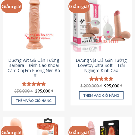
Giảm giá!
Giảm giá!
Dương Vật Giả Gắn Tường
Dương Vật Giả Gắn Tường
Barbara – Đỉnh Cao Khoái
Lovetoy Ultra Soft – Trải
Cảm Chị Em Không Nên Bỏ
Nghiệm Đỉnh Cao
Lỡ
Giá
Giá
1,200,000
Được xếp
₫
995,000
₫
gốc
hiện
Giá
Giá
hạng
4.82
350,000
Được xếp
₫
295,000
₫
là:
tại
gốc
hiện
5 sao
THÊM VÀO GIỎ HÀNG
hạng
4.79
1,200,000 ₫.
là:
là:
tại
5 sao
THÊM VÀO GIỎ HÀNG
995,00
350,000 ₫.
là:
295,000 ₫.
Giảm giá!
Giảm giá!