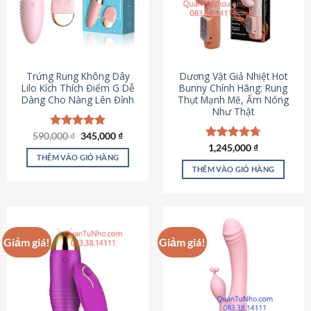
Trứng Rung Không Dây
Dương Vật Giả Nhiệt Hot
Lilo Kích Thích Điểm G Dễ
Bunny Chính Hãng: Rung
Dàng Cho Nàng Lên Đỉnh
Thụt Mạnh Mẽ, Ấm Nóng
Như Thật
Giá
Giá
590,000
Được xếp
₫
345,000
₫
gốc
hiện
hạng
4.79
Được xếp
1,245,000
₫
là:
tại
5 sao
THÊM VÀO GIỎ HÀNG
hạng
4.73
590,000 ₫.
là:
5 sao
THÊM VÀO GIỎ HÀNG
345,000 ₫.
Giảm giá!
Giảm giá!