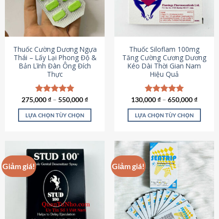
tùy
tùy
chọn
chọn
có
có
thể
thể
được
được
Thuốc Cường Dương Ngựa
Thuốc Siloflam 100mg
chọn
chọn
Thái – Lấy Lại Phong Độ &
Tăng Cường Cương Dương
Bản Lĩnh Đàn Ông Đích
Kéo Dài Thời Gian Nam
trên
trên
Thực
Hiệu Quả
trang
trang
sản
sản
phẩm
phẩm
275,000
Được xếp
₫
–
550,000
₫
130,000
Được xếp
₫
–
650,000
₫
hạng
4.87
hạng
5.00
5 sao
5 sao
LỰA CHỌN TÙY CHỌN
LỰA CHỌN TÙY CHỌN
Sản
Sản
phẩm
phẩm
này
này
có
có
Giảm giá!
Giảm giá!
nhiều
nhiều
biến
biến
thể.
thể.
Các
Các
tùy
tùy
chọn
chọn