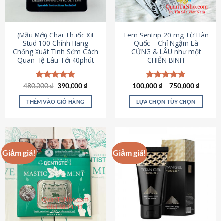
có
có
thể
thể
được
được
(Mẫu Mới) Chai Thuốc Xịt
Tem Sentrip 20 mg Từ Hàn
chọn
chọn
Stud 100 Chính Hãng
Quốc – Chỉ Ngậm Là
Chống Xuất Tinh Sớm Cách
CỨNG & LÂU như một
trên
trên
Quan Hệ Lâu Tới 40phút
CHIẾN BINH
trang
trang
sản
sản
phẩm
phẩm
Giá
Giá
480,000
Được xếp
₫
390,000
₫
100,000
Được xếp
₫
–
750,000
₫
gốc
hiện
hạng
5.00
hạng
5.00
là:
tại
5 sao
5 sao
THÊM VÀO GIỎ HÀNG
LỰA CHỌN TÙY CHỌN
480,000 ₫.
là:
390,000 ₫.
Sản
phẩm
này
có
Giảm giá!
Giảm giá!
nhiều
biến
thể.
Các
tùy
chọn
có