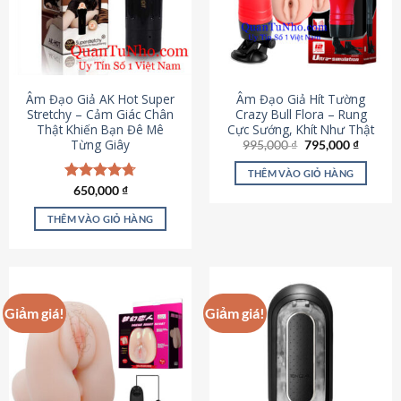
Âm Đạo Giả AK Hot Super
Âm Đạo Giả Hít Tường
Stretchy – Cảm Giác Chân
Crazy Bull Flora – Rung
Thật Khiến Bạn Đê Mê
Cực Sướng, Khít Như Thật
Từng Giây
Giá
Giá
995,000
₫
795,000
₫
gốc
hiện
là:
tại
THÊM VÀO GIỎ HÀNG
995,000 ₫.
là:
Được xếp
650,000
₫
795,000
hạng
4.75
5 sao
THÊM VÀO GIỎ HÀNG
Giảm giá!
Giảm giá!