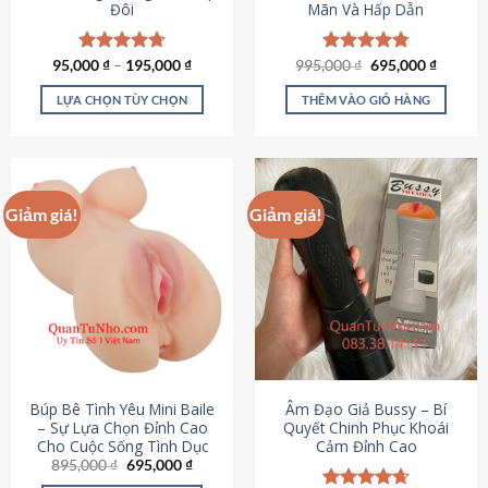
Đôi
Mãn Và Hấp Dẫn
Giá
Giá
95,000
Được xếp
₫
–
195,000
₫
995,000
Được xếp
₫
695,000
₫
gốc
hiện
hạng
4.70
hạng
4.80
là:
tại
5 sao
5 sao
LỰA CHỌN TÙY CHỌN
THÊM VÀO GIỎ HÀNG
995,000 ₫.
là:
695,000
Sản
phẩm
này
có
Giảm giá!
Giảm giá!
nhiều
biến
thể.
Các
tùy
chọn
có
thể
được
Búp Bê Tình Yêu Mini Baile
Âm Đạo Giả Bussy – Bí
chọn
– Sự Lựa Chọn Đỉnh Cao
Quyết Chinh Phục Khoái
Cho Cuộc Sống Tình Dục
Cảm Đỉnh Cao
trên
Giá
Giá
895,000
₫
695,000
₫
trang
gốc
hiện