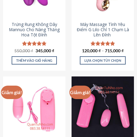
Trứng Rung Không Dây
Máy Massage Tình Yêu
Mannuo Cho Nàng Thăng
Điểm G Lilo Chỉ 1 Chạm Là
Hoa Tột Đỉnh
Lên Đỉnh
Giá
Giá
550,000
Được xếp
₫
345,000
₫
120,000
Được xếp
₫
–
715,000
₫
gốc
hiện
hạng
4.81
hạng
4.85
là:
tại
5 sao
5 sao
THÊM VÀO GIỎ HÀNG
LỰA CHỌN TÙY CHỌN
550,000 ₫.
là:
345,000 ₫.
Sản
phẩm
này
có
Giảm giá!
Giảm giá!
nhiều
biến
thể.
Các
tùy
chọn
có