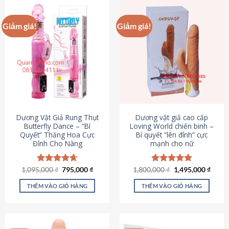
Giảm giá!
Giảm giá!
Dương Vật Giả Rung Thụt
Dương vật giả cao cấp
Butterfly Dance – “Bí
Loving World chiến binh –
Quyết” Thăng Hoa Cực
Bí quyết “lên đỉnh” cực
Đỉnh Cho Nàng
mạnh cho nữ
Giá
Giá
Giá
Giá
1,095,000
Được xếp
₫
795,000
₫
1,800,000
Được xếp
₫
1,495,000
₫
gốc
hiện
gốc
hiện
hạng
4.65
hạng
4.89
là:
tại
là:
tại
5 sao
5 sao
THÊM VÀO GIỎ HÀNG
THÊM VÀO GIỎ HÀNG
1,095,000 ₫.
là:
1,800,000 ₫.
là:
795,000 ₫.
1,495