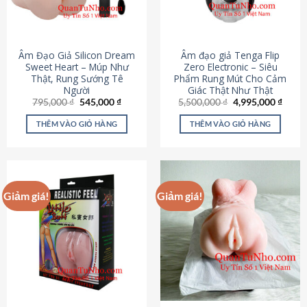
Âm Đạo Giả Silicon Dream
Âm đạo giả Tenga Flip
Sweet Heart – Múp Như
Zero Electronic – Siêu
Thật, Rung Sướng Tê
Phẩm Rung Mút Cho Cảm
Người
Giác Thật Như Thật
Giá
Giá
Giá
Giá
795,000
₫
545,000
₫
5,500,000
₫
4,995,000
₫
gốc
hiện
gốc
hiện
là:
tại
là:
tại
THÊM VÀO GIỎ HÀNG
THÊM VÀO GIỎ HÀNG
795,000 ₫.
là:
5,500,000 ₫.
là:
545,000 ₫.
4,995
Giảm giá!
Giảm giá!