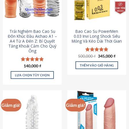
Trải Nghiệm Bao Cao Su
Bao Cao Su PowerMen
Đôn Khúc Đầu Aichao A1 –
0.03 Invi Long Shock Siêu
A4 Từ A Đến Z: Bí Quyết
Mỏng Và Kéo Dài Thời Gian
Tăng Khoái Cảm Cho Quý
Ông
Giá
Giá
500,000
Được xếp
₫
345,000
₫
gốc
hiện
hạng
4.85
là:
tại
5 sao
THÊM VÀO GIỎ HÀNG
Được xếp
140,000
₫
500,000 ₫.
là:
hạng
4.88
345,000
5 sao
LỰA CHỌN TÙY CHỌN
Sản
phẩm
này
có
Giảm giá!
Giảm giá!
nhiều
biến
thể.
Các