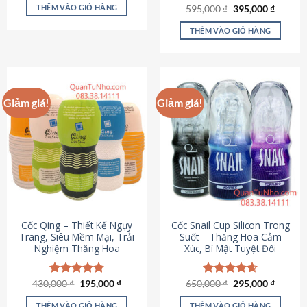
sản
là:
tại
THÊM VÀO GIỎ HÀNG
Giá
Giá
595,000
Được xếp
₫
395,000
₫
895,000 ₫.
là:
phẩm
gốc
hiện
hạng
4.64
695,000 ₫.
là:
tại
5 sao
THÊM VÀO GIỎ HÀNG
595,000 ₫.
là:
395,000
Giảm giá!
Giảm giá!
Cốc Qing – Thiết Kế Ngụy
Cốc Snail Cup Silicon Trong
Trang, Siêu Mềm Mại, Trải
Suốt – Thăng Hoa Cảm
Nghiệm Thăng Hoa
Xúc, Bí Mật Tuyệt Đối
Giá
Giá
Giá
Giá
430,000
Được xếp
₫
195,000
₫
650,000
Được xếp
₫
295,000
₫
gốc
hiện
gốc
hiện
hạng
4.78
hạng
4.69
là:
tại
là:
tại
5 sao
5 sao
THÊM VÀO GIỎ HÀNG
THÊM VÀO GIỎ HÀNG