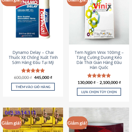
Dynamo Delay – Chai
Tem Ngậm Vinix 100mg –
Thuốc Xịt Chống Xuất Tinh
Tăng Cường Dương Kéo
Sớm Hàng Đầu Tại Mỹ
Dài Thời Gian Hàng Đầu
Hàn Quốc
Giá
Giá
600,000
Được xếp
₫
445,000
₫
gốc
hiện
hạng
5.00
130,000
Được xếp
₫
–
2,100,000
₫
là:
tại
5 sao
THÊM VÀO GIỎ HÀNG
hạng
5.00
600,000 ₫.
là:
5 sao
LỰA CHỌN TÙY CHỌN
445,000 ₫.
Sản
phẩm
này
có
Giảm giá!
Giảm giá!
nhiều
biến