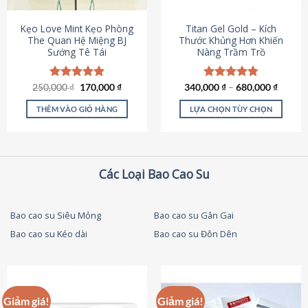
thể
được
Kẹo Love Mint Kẹo Phòng
Titan Gel Gold – Kích
chọn
The Quan Hệ Miệng BJ
Thước Khủng Hơn Khiến
Sướng Tê Tái
Nàng Trầm Trồ
trên
trang
sản
Giá
Giá
250,000
Được xếp
₫
170,000
₫
340,000
Được xếp
₫
–
680,000
₫
phẩm
gốc
hiện
hạng
5.00
hạng
4.79
là:
tại
5 sao
5 sao
THÊM VÀO GIỎ HÀNG
LỰA CHỌN TÙY CHỌN
250,000 ₫.
là:
170,000 ₫.
Sản
phẩm
này
có
Các Loại Bao Cao Su
nhiều
biến
thể.
Bao cao su Siêu Mỏng
Bao cao su Gân Gai
Các
Bao cao su Kéo dài
Bao cao su Đôn Dên
tùy
chọn
có
thể
được
Giảm giá!
Giảm giá!