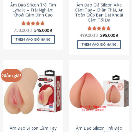
Âm Đạo Silicon Trái Tim
Âm Đạo Giả Silicon Aika
Lybaile – Trải Nghiệm
Cầm Tay – Chân Thật, An
Khoái Cảm Đỉnh Cao
Toàn Giúp Bạn Đạt Khoái
Cảm Tối Đa
Giá
Giá
750,000
Được xếp
₫
545,000
₫
gốc
hiện
hạng
4.70
Giá
Giá
499,000
Được xếp
₫
295,000
₫
là:
tại
gốc
hiện
5 sao
THÊM VÀO GIỎ HÀNG
hạng
4.75
750,000 ₫.
là:
là:
tại
5 sao
THÊM VÀO GIỎ HÀNG
545,000 ₫.
499,000 ₫.
là:
295,000
Giảm giá!
Âm Đạo Silicon Cầm Tay
Âm Đạo Silicon Trái Đào