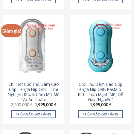
430,000 ₫.
là:
650,000 ₫.
là:
195,000 ₫.
295,000
Giảm giá!
Chi Tiết Cốc Thủ Dâm Cao
Cốc Thủ Dâm Cao Cấp
Cấp Tenga Flip Orb – Trải
Tenga Flip ORB Pastaio –
Nghiệm Khoái Cảm Mới Mẻ
Kích Thích Mạnh Mẽ, Dễ
Và An Toàn
Gây “Nghiện”
Giá
Giá
2,200,000
₫
1,995,000
₫
1,995,000
₫
gốc
hiện
là:
tại
THÊM VÀO GIỎ HÀNG
THÊM VÀO GIỎ HÀNG
2,200,000 ₫.
là:
1,995,000 ₫.