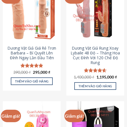
Dương Vật Giả Giá Rẻ Trơn
Dương Vật Giả Rung Xoay
Barbara – Bí Quyết Lên
Lybaile 48 Độ – Thăng Hoa
Đỉnh Ngay Lần Đầu Tiên
Cực Đỉnh Với 120 Chế Độ
Rung
Giá
Giá
390,000
Được xếp
₫
295,000
₫
gốc
hiện
hạng
4.90
Giá
Giá
1,400,000
Được xếp
₫
1,195,000
₫
là:
tại
gốc
hiện
5 sao
THÊM VÀO GIỎ HÀNG
hạng
4.62
390,000 ₫.
là:
là:
tại
5 sao
THÊM VÀO GIỎ HÀNG
295,000 ₫.
1,400,000 ₫.
là:
1,195
Giảm giá!
Giảm giá!