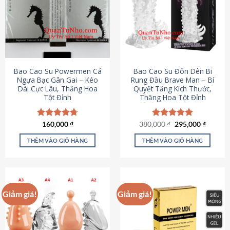
thể.
Các
tùy
chọn
có
thể
được
Bao Cao Su Powermen Cá
Bao Cao Su Đôn Dên Bi
chọn
Ngựa Bạc Gân Gai – Kéo
Rung Đầu Brave Man – Bí
Dài Cực Lâu, Thăng Hoa
Quyết Tăng Kích Thước,
trên
Tột Đỉnh
Thăng Hoa Tột Đỉnh
trang
sản
phẩm
Giá
Giá
Được xếp
160,000
₫
380,000
Được xếp
₫
295,000
₫
gốc
hiện
hạng
4.73
hạng
5.00
là:
tại
5 sao
5 sao
THÊM VÀO GIỎ HÀNG
THÊM VÀO GIỎ HÀNG
380,000 ₫.
là:
295,000
Giảm giá!
Giảm giá!