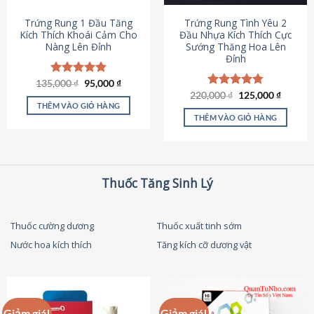
thể
được
Trứng Rung 1 Đầu Tăng
Trứng Rung Tình Yêu 2
chọn
Kích Thích Khoái Cảm Cho
Đầu Nhựa Kích Thích Cực
Nàng Lên Đỉnh
Sướng Thăng Hoa Lên
trên
Đỉnh
trang
sản
Giá
Giá
135,000
Được xếp
₫
95,000
₫
phẩm
gốc
hiện
hạng
4.87
Giá
Giá
220,000
Được xếp
₫
125,000
₫
là:
tại
gốc
hiện
5 sao
THÊM VÀO GIỎ HÀNG
hạng
4.79
135,000 ₫.
là:
là:
tại
5 sao
THÊM VÀO GIỎ HÀNG
95,000 ₫.
220,000 ₫.
là:
125,000
Thuốc Tăng Sinh Lý
Thuốc cường dương
Thuốc xuất tinh sớm
Nước hoa kích thích
Tăng kích cỡ dương vật
Giảm giá!
Giảm giá!