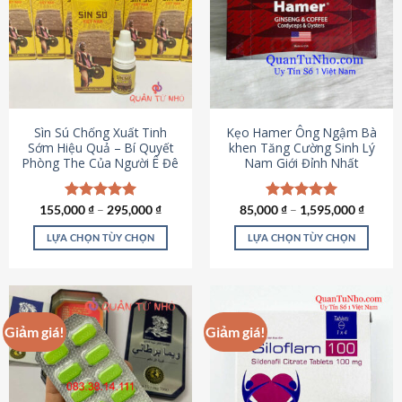
thể.
Các
tùy
chọn
có
thể
được
Sìn Sú Chống Xuất Tinh
Kẹo Hamer Ông Ngậm Bà
chọn
Sớm Hiệu Quả – Bí Quyết
khen Tăng Cường Sinh Lý
Phòng The Của Người Ê Đê
Nam Giới Đỉnh Nhất
trên
trang
sản
155,000
Được xếp
₫
–
295,000
₫
85,000
Được xếp
₫
–
1,595,000
₫
phẩm
hạng
4.95
hạng
5.00
5 sao
5 sao
LỰA CHỌN TÙY CHỌN
LỰA CHỌN TÙY CHỌN
Sản
Sản
phẩm
phẩm
này
này
có
có
Giảm giá!
Giảm giá!
nhiều
nhiều
biến
biến
thể.
thể.
Các
Các