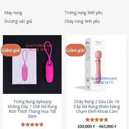
Máy rung
Trứng rung tình yêu
Dương vật giả
Chày rung tình yêu
Giảm giá!
Giảm giá!
Trứng Rung Aphojoy
Chày Rung 2 Đầu Lilo 10
Không Dây 7 Chế Độ Rung
Cấp Độ Rung Khiến Nàng
Kích Thích Thăng Hoa Tột
Chạm Đỉnh Khoái Cảm
Đỉnh
100,000
Được xếp
₫
–
465,000
₫