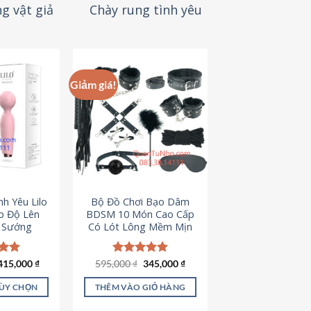
g vật giả
Chày rung tình yêu
Giảm giá!
h Yêu Lilo
Bộ Đồ Chơi Bạo Dâm
p Độ Lên
BDSM 10 Món Cao Cấp
t Sướng
Có Lót Lông Mềm Mịn
Giá
Giá
ếp
415,000
₫
595,000
Được xếp
₫
345,000
₫
gốc
hiện
.94
hạng
4.88
là:
tại
5 sao
TÙY CHỌN
THÊM VÀO GIỎ HÀNG
595,000 ₫.
là:
345,000 ₫.
ản