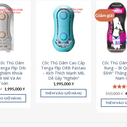
Giảm giá!
 Cốc Thủ Dâm
Cốc Thủ Dâm Cao Cấp
Cốc Thủ Dâ
enga Flip Orb
Tenga Flip ORB Pastaio
Rung – Bí Q
Nghiệm Khoái
– Kích Thích Mạnh Mẽ,
Đỉnh” Thăn
i Mẻ Và An
Dễ Gây “Nghiện”
Nam G
Toàn
1,995,000
₫
Giá
Giá
0
₫
1,995,000
₫
gốc
hiện
G
550,000
Được x
₫
THÊM VÀO GIỎ HÀNG
là:
tại
g
hạng
5
O GIỎ HÀNG
2,200,000 ₫.
là:
l
5 sao
THÊM VÀO 
1,995,000 ₫.
5