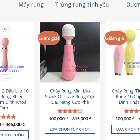
Máy rung
Trứng rung tình yêu
Dươn
Giảm giá!
Giảm giá!
 2 Đầu Lilo 10
Chày Rung Mini Lilo
Chày Rung Tìn
Rung Khiến
Spark Of Love Rung Cực
Rung 10 Cấ
m Đỉnh Khoái
Đã, Nàng Cực Phê
Đỉnh Thậ
Cảm
100,000
Được xếp
₫
–
315,000
₫
100,000
Được x
₫
–
hạng
4.33
hạng
4
c xếp
₫
–
465,000
₫
5 sao
5 sao
g
4.80
LỰA CHỌN TÙY CHỌN
LỰA CHỌN 
ao
N TÙY CHỌN
Sản
S