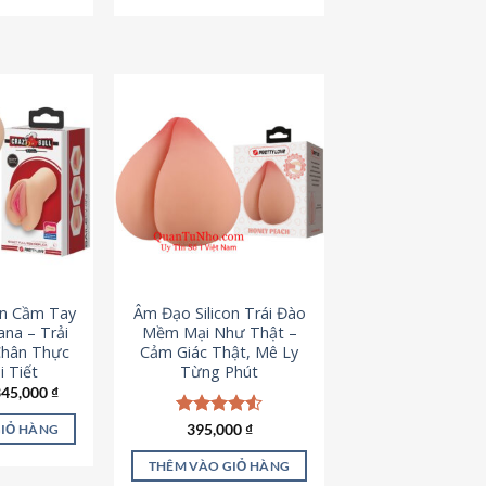
795,000 ₫.
545,000 ₫.
on Cầm Tay
Âm Đạo Silicon Trái Đào
iana – Trải
Mềm Mại Như Thật –
Chân Thực
Cảm Giác Thật, Mê Ly
 Tiết
Từng Phút
iá
Giá
345,000
₫
ốc
hiện
à:
tại
Được xếp
395,000
₫
GIỎ HÀNG
45,000 ₫.
là:
hạng
4.53
345,000 ₫.
5 sao
THÊM VÀO GIỎ HÀNG