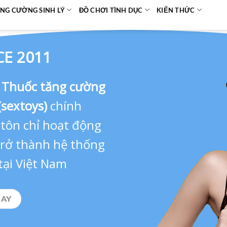
NG CƯỜNG SINH LÝ
ĐỒ CHƠI TÌNH DỤC
KIẾN THỨC
CE 2011
,
Thuốc tăng cường
(sextoys)
chính
 tôn chỉ hoạt động
 trở thành hệ thống
tại Việt Nam
GAY