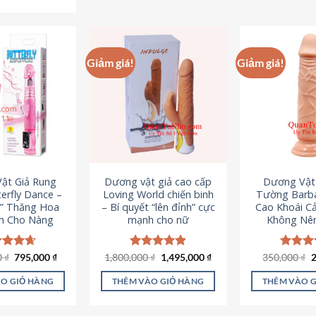
Sản
phẩm
p
phẩm
này
n
này
có
c
có
nhiều
n
Giảm giá!
Giảm giá!
nhiều
biến
b
biến
thể.
th
thể.
Các
C
Các
tùy
t
tùy
chọn
c
chọn
có
c
có
thể
t
ật Giả Rung
Dương vật giả cao cấp
Dương Vật
thể
được
đ
erfly Dance –
Loving World chiến binh
Tường Barba
được
chọn
c
t” Thăng Hoa
– Bí quyết “lên đỉnh” cực
Cao Khoái C
chọn
h Cho Nàng
mạnh cho nữ
Không Nê
trên
t
trên
trang
t
trang
sản
s
Giá
Giá
Giá
Giá
G
0
c xếp
₫
795,000
₫
1,800,000
Được xếp
₫
1,495,000
₫
350,000
Được x
₫
sản
gốc
hiện
gốc
hiện
g
g
4.65
hạng
4.89
hạng
4
phẩm
p
là:
tại
là:
tại
l
ao
5 sao
5 sao
phẩm
O GIỎ HÀNG
THÊM VÀO GIỎ HÀNG
THÊM VÀO 
1,095,000 ₫.
là:
1,800,000 ₫.
là:
3
795,000 ₫.
1,495,000 ₫.