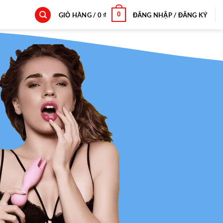
0
GIỎ HÀNG /
0
₫
ĐĂNG NHẬP / ĐĂNG KÝ