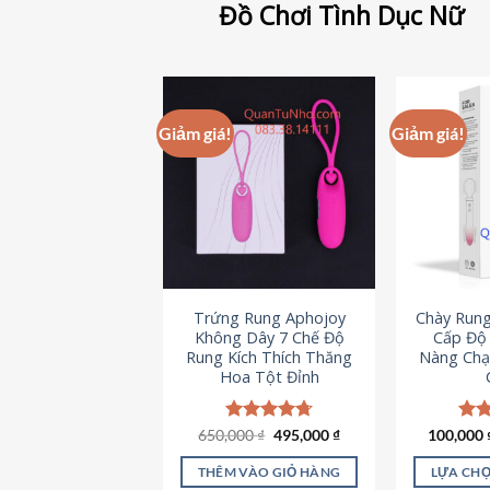
Đồ Chơi Tình Dục Nữ
Giảm giá!
Giảm giá!
Trứng Rung Aphojoy
Chày Rung
Không Dây 7 Chế Độ
Cấp Độ 
Rung Kích Thích Thăng
Nàng Chạ
Hoa Tột Đỉnh
Giá
Giá
650,000
Được xếp
₫
495,000
₫
100,000
Đượ
gốc
hiện
hạng
4.72
hạn
là:
tại
5 sao
5 s
THÊM VÀO GIỎ HÀNG
LỰA CHỌ
650,000 ₫.
là: