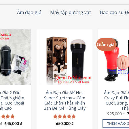
Âm đạo giả
Máy tập dương vật
Bao cao su 
Giảm giá!
 Giả 2 Đầu
Âm Đạo Giả AK Hot
Âm Đạo Giả 
– Trải Nghiệm
Super Stretchy – Cảm
Crazy Bull Fl
t, Cực Khoái
Giác Chân Thật Khiến
Cực Sướng,
nh Cao
Bạn Đê Mê Từng Giây
Thậ
G
995,000
₫
g
l
Giá
Giá
0
c xếp
₫
645,000
₫
Được xếp
650,000
₫
THÊM VÀO 
9
gốc
hiện
g
4.88
hạng
4.75