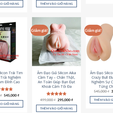
là:
tại
ao
5 sao
O GIỎ HÀNG
THÊM VÀO GIỎ HÀNG
995,000 ₫.
là:
645,000 ₫.
Giảm giá!
Giảm giá!
licon Trái Tim
Âm Đạo Giả Silicon Aika
Âm Đạo Silic
– Trải Nghiệm
Cầm Tay – Chân Thật,
Crazy Bull El
ảm Đỉnh Cao
An Toàn Giúp Bạn Đạt
Nghiệm Sự 
Khoái Cảm Tối Đa
Từng Chi
G
545,000
₫
g
Giá
Giá
0
c xếp
₫
545,000
₫
l
gốc
hiện
g
4.70
Giá
Giá
499,000
Được xếp
₫
295,000
₫
THÊM VÀO 
5
là:
tại
gốc
hiện
ao
hạng
4.75
O GIỎ HÀNG
750,000 ₫.
là:
là:
tại
5 sao
THÊM VÀO GIỎ HÀNG
545,000 ₫.
499,000 ₫.
là: