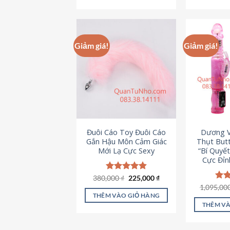
495,000 ₫.
Giảm giá!
Giảm giá!
Đuôi Cáo Toy Đuôi Cáo
Dương V
Gắn Hậu Môn Cảm Giác
Thụt Butt
Mới Lạ Cực Sexy
“Bí Quyế
Cực Đỉn
Giá
Giá
380,000
Được xếp
₫
225,000
₫
gốc
hiện
hạng
4.88
1,095,00
Đượ
là:
tại
5 sao
hạn
THÊM VÀO GIỎ HÀNG
380,000 ₫.
là:
5 s
THÊM VÀ
225,000 ₫.