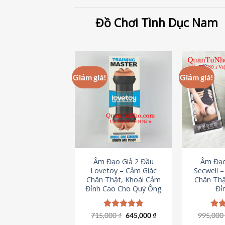
Đồ Chơi Tình Dục Nam
Giảm giá!
Giảm giá!
Âm Đạo Giả 2 Đầu
Âm Đạo
Lovetoy – Cảm Giác
Secwell 
Chân Thật, Khoái Cảm
Chân Thậ
Đỉnh Cao Cho Quý Ông
Đỉ
Giá
Giá
715,000
Được xếp
₫
645,000
₫
995,00
Đượ
gốc
hiện
hạng
4.79
hạn