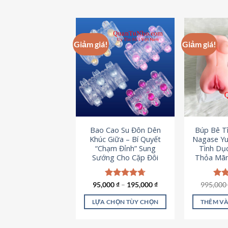
Giảm giá!
Giảm giá!
Bao Cao Su Đôn Dên
Búp Bê T
Khúc Giữa – Bí Quyết
Nagase Yu
“Chạm Đỉnh” Sung
Tình Dụ
Sướng Cho Cặp Đôi
Thỏa Mãn
95,000
Được xếp
₫
–
195,000
₫
995,00
Đượ
hạng
4.70
hạn
5 sao
5 s
LỰA CHỌN TÙY CHỌN
THÊM VÀ
Sản
phẩm