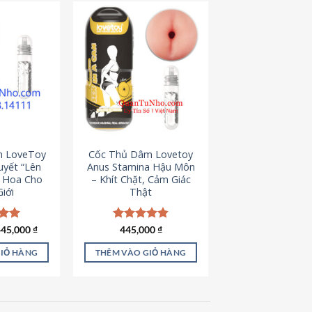
m LoveToy
Cốc Thủ Dâm Lovetoy
uyết “Lên
Anus Stamina Hậu Môn
g Hoa Cho
– Khít Chặt, Cảm Giác
iới
Thật
iá
Giá
ếp
445,000
₫
Được xếp
445,000
₫
ốc
hiện
.00
hạng
4.84
à:
tại
5 sao
GIỎ HÀNG
THÊM VÀO GIỎ HÀNG
50,000 ₫.
là:
445,000 ₫.