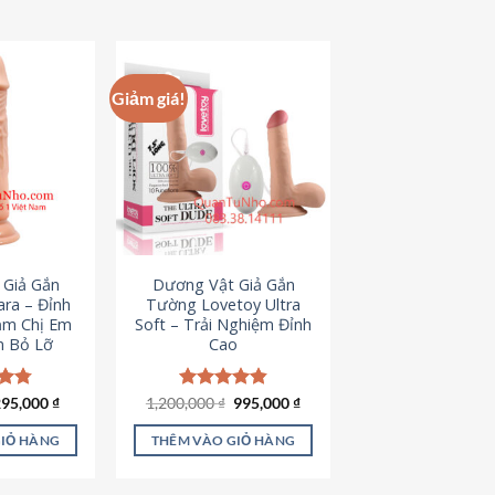
hẩm
ày
ó
hiều
Giảm giá!
iến
ể.
ác
ùy
họn
ó
hể
 Giả Gắn
Dương Vật Giả Gắn
ược
ra – Đỉnh
Tường Lovetoy Ultra
họn
ảm Chị Em
Soft – Trải Nghiệm Đỉnh
n Bỏ Lỡ
Cao
rên
rang
ản
iá
Giá
Giá
Giá
ếp
295,000
₫
1,200,000
Được xếp
₫
995,000
₫
ốc
hiện
gốc
hiện
.79
hạng
4.82
hẩm
à:
tại
là:
tại
5 sao
GIỎ HÀNG
THÊM VÀO GIỎ HÀNG
50,000 ₫.
là:
1,200,000 ₫.
là:
295,000 ₫.
995,000 ₫.