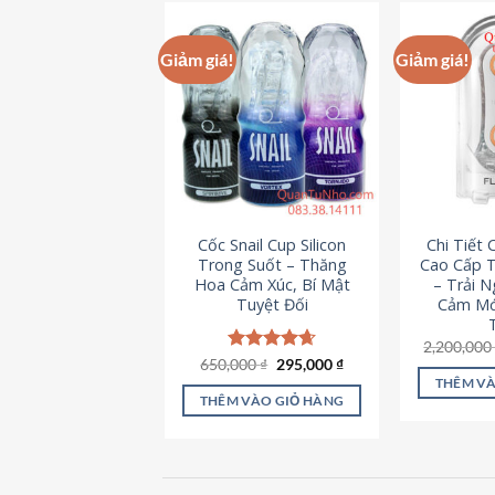
này
có
Giảm giá!
Giảm giá!
nhiều
biến
thể.
Các
tùy
chọn
có
Cốc Snail Cup Silicon
Chi Tiết
thể
Trong Suốt – Thăng
Cao Cấp T
được
Hoa Cảm Xúc, Bí Mật
– Trải 
chọn
Tuyệt Đối
Cảm Mớ
trên
2,200,00
trang
Giá
Giá
650,000
Được xếp
₫
295,000
₫
sản
gốc
hiện
hạng
4.69
THÊM VÀ
là:
tại
5 sao
phẩm
THÊM VÀO GIỎ HÀNG
650,000 ₫.
là:
295,000 ₫.