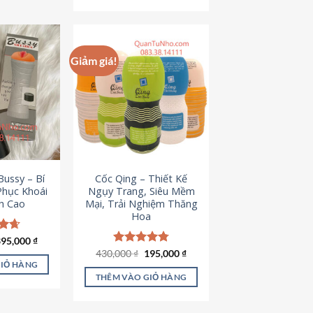
Giảm giá!
ussy – Bí
Cốc Qing – Thiết Kế
Phục Khoái
Ngụy Trang, Siêu Mềm
h Cao
Mại, Trải Nghiệm Thăng
Hoa
iá
Giá
ếp
395,000
₫
ốc
hiện
.64
Giá
Giá
430,000
Được xếp
₫
195,000
₫
à:
tại
gốc
hiện
hạng
4.78
GIỎ HÀNG
95,000 ₫.
là:
là:
tại
5 sao
THÊM VÀO GIỎ HÀNG
395,000 ₫.
430,000 ₫.
là:
195,000 ₫.