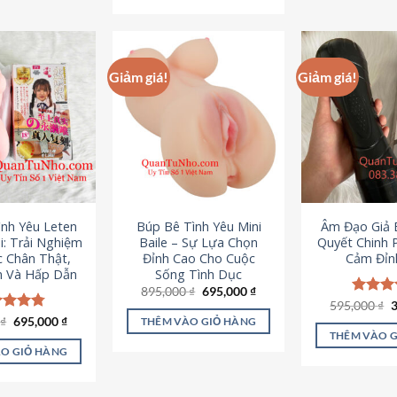
295,000 ₫.
Giảm giá!
Giảm giá!
ình Yêu Leten
Búp Bê Tình Yêu Mini
Âm Đạo Giả B
i: Trải Nghiệm
Baile – Sự Lựa Chọn
Quyết Chinh 
c Chân Thật,
Đỉnh Cao Cho Cuộc
Cảm Đỉn
 Và Hấp Dẫn
Sống Tình Dục
Giá
Giá
895,000
₫
695,000
₫
gốc
hiện
G
595,000
Được x
₫
là:
tại
g
hạng
4
Giá
Giá
0
c xếp
₫
695,000
₫
THÊM VÀO GIỎ HÀNG
895,000 ₫.
là:
l
gốc
hiện
5 sao
g
4.80
THÊM VÀO 
695,000 ₫.
5
là:
tại
ao
O GIỎ HÀNG
995,000 ₫.
là:
695,000 ₫.