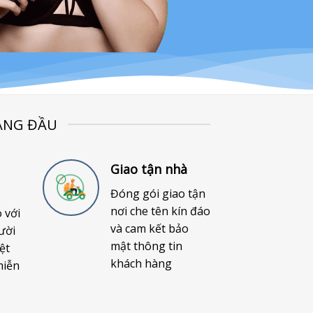
ÀNG ĐẦU
Giao tận nhà
Đóng gói giao tận
nơi che tên kín đáo
o với
và cam kết bảo
ười
mật thông tin
ệt
khách hàng
miễn