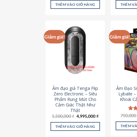
là:
tại
5 sao
5 s
THÊM VÀO GIỎ HÀNG
THÊM VÀ
715,000 ₫.
là:
645,000 ₫.
Giảm giá!
Giảm giá!
Âm đạo giả Tenga Flip
Âm Đạo Si
Zero Electronic – Siêu
Lybaile 
Phẩm Rung Mút Cho
Khoái C
Cảm Giác Thật Như
Thật
750,00
Đượ
Giá
Giá
5,500,000
₫
4,995,000
₫
gốc
hiện
hạn
là:
tại
5 s
THÊM VÀ
THÊM VÀO GIỎ HÀNG
5,500,000 ₫.
là:
4,995,000 ₫.