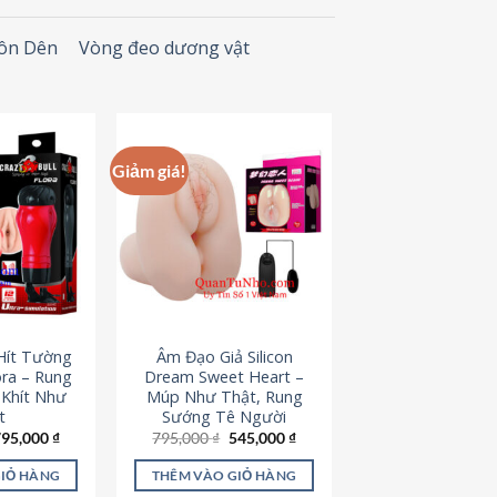
Đôn Dên
Vòng đeo dương vật
Giảm giá!
Hít Tường
Âm Đạo Giả Silicon
ora – Rung
Dream Sweet Heart –
 Khít Như
Múp Như Thật, Rung
t
Sướng Tê Người
iá
Giá
Giá
Giá
795,000
₫
795,000
₫
545,000
₫
ốc
hiện
gốc
hiện
à:
tại
là:
tại
GIỎ HÀNG
THÊM VÀO GIỎ HÀNG
95,000 ₫.
là:
795,000 ₫.
là: