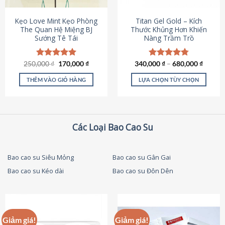
thể
được
Kẹo Love Mint Kẹo Phòng
Titan Gel Gold – Kích
chọn
The Quan Hệ Miệng BJ
Thước Khủng Hơn Khiến
Sướng Tê Tái
Nàng Trầm Trồ
trên
trang
sản
Giá
Giá
250,000
Được xếp
₫
170,000
₫
340,000
Được xếp
₫
–
680,000
₫
phẩm
gốc
hiện
hạng
5.00
hạng
4.79
là:
tại
5 sao
5 sao
THÊM VÀO GIỎ HÀNG
LỰA CHỌN TÙY CHỌN
250,000 ₫.
là:
170,000 ₫.
Sản
phẩm
này
có
Các Loại Bao Cao Su
nhiều
biến
thể.
Bao cao su Siêu Mỏng
Bao cao su Gân Gai
Các
Bao cao su Kéo dài
Bao cao su Đôn Dên
tùy
chọn
có
thể
được
Giảm giá!
Giảm giá!