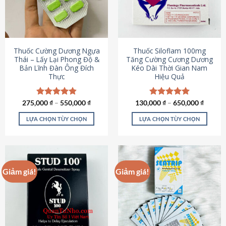
tùy
tùy
chọn
chọn
có
có
thể
thể
được
được
Thuốc Cường Dương Ngựa
Thuốc Siloflam 100mg
chọn
chọn
Thái – Lấy Lại Phong Độ &
Tăng Cường Cương Dương
Bản Lĩnh Đàn Ông Đích
Kéo Dài Thời Gian Nam
trên
trên
Thực
Hiệu Quả
trang
trang
sản
sản
phẩm
phẩm
275,000
Được xếp
₫
–
550,000
₫
130,000
Được xếp
₫
–
650,000
₫
hạng
4.87
hạng
5.00
5 sao
5 sao
LỰA CHỌN TÙY CHỌN
LỰA CHỌN TÙY CHỌN
Sản
Sản
phẩm
phẩm
này
này
có
có
Giảm giá!
Giảm giá!
nhiều
nhiều
biến
biến
thể.
thể.
Các
Các
tùy
tùy
chọn
chọn