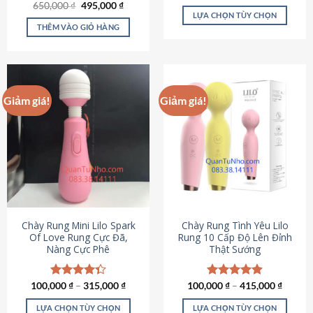
Giá
Giá
hạng
4.80
650,000
Được xếp
₫
495,000
₫
gốc
hiện
5 sao
LỰA CHỌN TÙY CHỌN
hạng
4.72
là:
tại
5 sao
THÊM VÀO GIỎ HÀNG
Sản
650,000 ₫.
là:
495,000 ₫.
phẩm
này
có
nhiều
Giảm giá!
Giảm giá!
biến
thể.
Các
tùy
chọn
có
thể
được
chọn
Chày Rung Mini Lilo Spark
Chày Rung Tình Yêu Lilo
Of Love Rung Cực Đã,
Rung 10 Cấp Độ Lên Đỉnh
trên
Nàng Cực Phê
Thật Sướng
trang
sản
phẩm
100,000
Được xếp
₫
–
315,000
₫
100,000
Được xếp
₫
–
415,000
₫
hạng
4.33
hạng
4.94
5 sao
5 sao
LỰA CHỌN TÙY CHỌN
LỰA CHỌN TÙY CHỌN