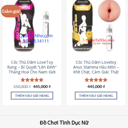
Giảm giá!
Cốc Thủ Dâm LoveToy
Cốc Thủ Dâm Lovetoy
Rung – Bí Quyết “Lên Đỉnh”
Anus Stamina Hậu Môn –
Thăng Hoa Cho Nam Giới
Khít Chặt, Cảm Giác Thật
Giá
Giá
550,000
Được xếp
₫
445,000
₫
Được xếp
445,000
₫
gốc
hiện
hạng
5.00
hạng
4.84
là:
tại
5 sao
5 sao
THÊM VÀO GIỎ HÀNG
THÊM VÀO GIỎ HÀNG
550,000 ₫.
là:
445,000 ₫.
Đồ Chơi Tình Dục Nữ