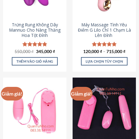
Trứng Rung Không Dây
Máy Massage Tình Yêu
Mannuo Cho Nàng Thăng
Điểm G Lilo Chỉ 1 Chạm Là
Hoa Tột Đỉnh
Lên Đỉnh
Giá
Giá
550,000
Được xếp
₫
345,000
₫
120,000
Được xếp
₫
–
715,000
₫
gốc
hiện
hạng
4.81
hạng
4.85
là:
tại
5 sao
5 sao
THÊM VÀO GIỎ HÀNG
LỰA CHỌN TÙY CHỌN
550,000 ₫.
là:
345,000 ₫.
Sản
phẩm
này
có
Giảm giá!
Giảm giá!
nhiều
biến
thể.
Các
tùy
chọn
có