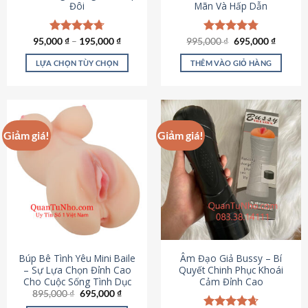
Đôi
Mãn Và Hấp Dẫn
Giá
Giá
95,000
Được xếp
₫
–
195,000
₫
995,000
Được xếp
₫
695,000
₫
gốc
hiện
hạng
4.70
hạng
4.80
là:
tại
5 sao
5 sao
LỰA CHỌN TÙY CHỌN
THÊM VÀO GIỎ HÀNG
995,000 ₫.
là:
695,000
Sản
phẩm
này
có
Giảm giá!
Giảm giá!
nhiều
biến
thể.
Các
tùy
chọn
có
thể
được
Búp Bê Tình Yêu Mini Baile
Âm Đạo Giả Bussy – Bí
chọn
– Sự Lựa Chọn Đỉnh Cao
Quyết Chinh Phục Khoái
Cho Cuộc Sống Tình Dục
Cảm Đỉnh Cao
trên
Giá
Giá
895,000
₫
695,000
₫
trang
gốc
hiện