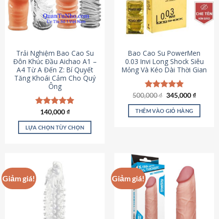
Trải Nghiệm Bao Cao Su
Bao Cao Su PowerMen
Đôn Khúc Đầu Aichao A1 –
0.03 Invi Long Shock Siêu
A4 Từ A Đến Z: Bí Quyết
Mỏng Và Kéo Dài Thời Gian
Tăng Khoái Cảm Cho Quý
Ông
Giá
Giá
500,000
Được xếp
₫
345,000
₫
gốc
hiện
hạng
4.85
là:
tại
5 sao
THÊM VÀO GIỎ HÀNG
Được xếp
140,000
₫
500,000 ₫.
là:
hạng
4.88
345,000
5 sao
LỰA CHỌN TÙY CHỌN
Sản
phẩm
này
có
Giảm giá!
Giảm giá!
nhiều
biến
thể.
Các