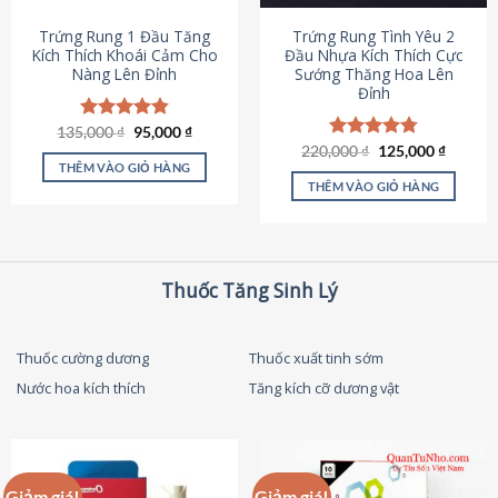
thể
được
Trứng Rung 1 Đầu Tăng
Trứng Rung Tình Yêu 2
chọn
Kích Thích Khoái Cảm Cho
Đầu Nhựa Kích Thích Cực
Nàng Lên Đỉnh
Sướng Thăng Hoa Lên
trên
Đỉnh
trang
sản
Giá
Giá
135,000
Được xếp
₫
95,000
₫
phẩm
gốc
hiện
hạng
4.87
Giá
Giá
220,000
Được xếp
₫
125,000
₫
là:
tại
gốc
hiện
5 sao
THÊM VÀO GIỎ HÀNG
hạng
4.79
135,000 ₫.
là:
là:
tại
5 sao
THÊM VÀO GIỎ HÀNG
95,000 ₫.
220,000 ₫.
là:
125,000
Thuốc Tăng Sinh Lý
Thuốc cường dương
Thuốc xuất tinh sớm
Nước hoa kích thích
Tăng kích cỡ dương vật
Giảm giá!
Giảm giá!