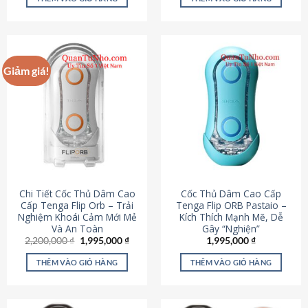
430,000 ₫.
là:
650,000 ₫.
là:
195,000 ₫.
295,000
Giảm giá!
Chi Tiết Cốc Thủ Dâm Cao
Cốc Thủ Dâm Cao Cấp
Cấp Tenga Flip Orb – Trải
Tenga Flip ORB Pastaio –
Nghiệm Khoái Cảm Mới Mẻ
Kích Thích Mạnh Mẽ, Dễ
Và An Toàn
Gây “Nghiện”
Giá
Giá
2,200,000
₫
1,995,000
₫
1,995,000
₫
gốc
hiện
là:
tại
THÊM VÀO GIỎ HÀNG
THÊM VÀO GIỎ HÀNG
2,200,000 ₫.
là:
1,995,000 ₫.