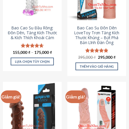
tùy
chọn
có
thể
được
Bao Cao Su Đầu Rồng:
Bao Cao Su Đôn Dên
chọn
Đôn Dên, Tăng Kích Thước
LoveToy Trơn Tăng Kích
& Kích Thích Khoái Cảm
Thước Khủng – Bứt Phá
trên
Bản Lĩnh Đàn Ông
trang
sản
155,000
Được xếp
₫
–
175,000
₫
phẩm
hạng
4.69
Giá
Giá
395,000
Được xếp
₫
295,000
₫
gốc
hiện
5 sao
LỰA CHỌN TÙY CHỌN
hạng
4.82
là:
tại
5 sao
THÊM VÀO GIỎ HÀNG
Sản
395,000 ₫.
là:
295,000
phẩm
này
có
nhiều
Giảm giá!
Giảm giá!
biến
thể.
Các
tùy
chọn
có