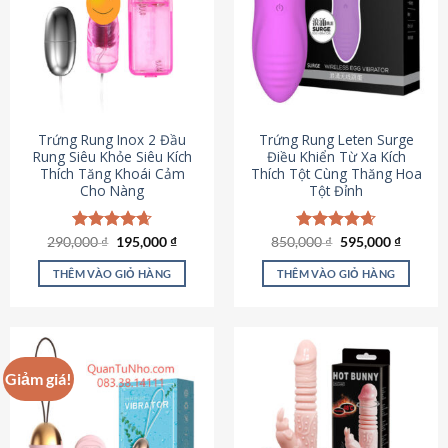
Trứng Rung Inox 2 Đầu
Trứng Rung Leten Surge
Rung Siêu Khỏe Siêu Kích
Điều Khiển Từ Xa Kích
Thích Tăng Khoái Cảm
Thích Tột Cùng Thăng Hoa
Cho Nàng
Tột Đỉnh
Giá
Giá
Giá
Giá
290,000
Được xếp
₫
195,000
₫
850,000
Được xếp
₫
595,000
₫
gốc
hiện
gốc
hiện
hạng
4.64
hạng
4.69
là:
tại
là:
tại
5 sao
5 sao
THÊM VÀO GIỎ HÀNG
THÊM VÀO GIỎ HÀNG
290,000 ₫.
là:
850,000 ₫.
là:
195,000 ₫.
595,000
Giảm giá!