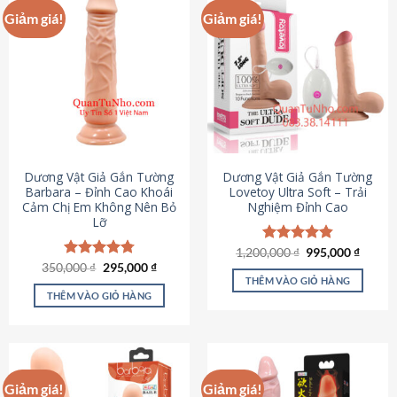
Giảm giá!
Giảm giá!
Dương Vật Giả Gắn Tường
Dương Vật Giả Gắn Tường
Barbara – Đỉnh Cao Khoái
Lovetoy Ultra Soft – Trải
Cảm Chị Em Không Nên Bỏ
Nghiệm Đỉnh Cao
Lỡ
Giá
Giá
1,200,000
Được xếp
₫
995,000
₫
gốc
hiện
Giá
Giá
hạng
4.82
350,000
Được xếp
₫
295,000
₫
là:
tại
gốc
hiện
5 sao
THÊM VÀO GIỎ HÀNG
hạng
4.79
1,200,000 ₫.
là:
là:
tại
5 sao
THÊM VÀO GIỎ HÀNG
995,00
350,000 ₫.
là:
295,000 ₫.
Giảm giá!
Giảm giá!