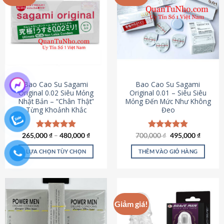
chọn
trên
trang
sản
phẩm
Bao Cao Su Sagami
Bao Cao Su Sagami
Original 0.02 Siêu Mỏng
Original 0.01 – Siêu Siêu
Nhật Bản – “Chân Thật”
Mỏng Đến Mức Như Không
Từng Khoảnh Khắc
Đeo
Giá
Giá
265,000
Được xếp
₫
–
480,000
₫
700,000
Được xếp
₫
495,000
₫
gốc
hiện
hạng
4.87
hạng
4.83
là:
tại
5 sao
5 sao
LỰA CHỌN TÙY CHỌN
THÊM VÀO GIỎ HÀNG
700,000 ₫.
là:
495,000
Sản
phẩm
này
có
Giảm giá!
nhiều
biến