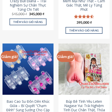
Crazy Bull Eliana – Trải
Mềm Mại Như Thật – Cảm
Nghiệm Sự Chân Thực
Giác Thật, Mê Ly Từng
Từng Chi Tiết
Phút
Giá
Giá
545,000
₫
345,000
₫
gốc
hiện
là:
tại
THÊM VÀO GIỎ HÀNG
Được xếp
395,000
₫
545,000 ₫.
là:
hạng
4.53
345,000 ₫.
5 sao
THÊM VÀO GIỎ HÀNG
Giảm giá!
Giảm giá!
Bao Cao Su Đôn Dên Khúc
Búp Bê Tình Yêu Leten
Giữa – Bí Quyết “Chạm
Nagase Yui: Trải Nghiệm
Đỉnh” Sung Sướng Cho Cặp
Tình Dục Chân Thật, Thỏa