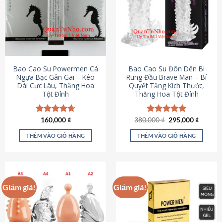
thể.
Các
tùy
chọn
có
thể
được
Bao Cao Su Powermen Cá
Bao Cao Su Đôn Dên Bi
chọn
Ngựa Bạc Gân Gai – Kéo
Rung Đầu Brave Man – Bí
Dài Cực Lâu, Thăng Hoa
Quyết Tăng Kích Thước,
trên
Tột Đỉnh
Thăng Hoa Tột Đỉnh
trang
sản
phẩm
Giá
Giá
Được xếp
160,000
₫
380,000
Được xếp
₫
295,000
₫
gốc
hiện
hạng
4.73
hạng
5.00
là:
tại
5 sao
5 sao
THÊM VÀO GIỎ HÀNG
THÊM VÀO GIỎ HÀNG
380,000 ₫.
là:
295,000
Giảm giá!
Giảm giá!