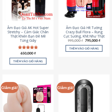
Âm Đạo Giả AK Hot Super
Âm Đạo Giả Hít Tường
Stretchy – Cảm Giác Chân
Crazy Bull Flora – Rung
Thật Khiến Bạn Đê Mê
Cực Sướng, Khít Như Thật
Từng Giây
Giá
Giá
995,000
₫
795,000
₫
gốc
hiện
là:
tại
THÊM VÀO GIỎ HÀNG
995,000 ₫.
là:
Được xếp
650,000
₫
795,000
hạng
4.75
5 sao
THÊM VÀO GIỎ HÀNG
Giảm giá!
Giảm giá!