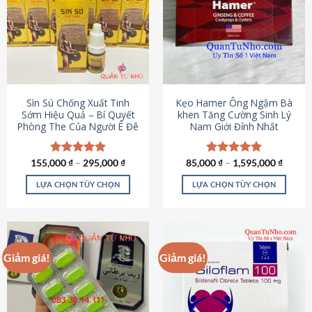
thể.
Các
tùy
chọn
có
thể
được
Sìn Sú Chống Xuất Tinh
Kẹo Hamer Ông Ngậm Bà
chọn
Sớm Hiệu Quả – Bí Quyết
khen Tăng Cường Sinh Lý
Phòng The Của Người Ê Đê
Nam Giới Đỉnh Nhất
trên
trang
sản
155,000
Được xếp
₫
–
295,000
₫
85,000
Được xếp
₫
–
1,595,000
₫
phẩm
hạng
4.95
hạng
5.00
5 sao
5 sao
LỰA CHỌN TÙY CHỌN
LỰA CHỌN TÙY CHỌN
Sản
Sản
phẩm
phẩm
này
này
có
có
Giảm giá!
Giảm giá!
nhiều
nhiều
biến
biến
thể.
thể.
Các
Các