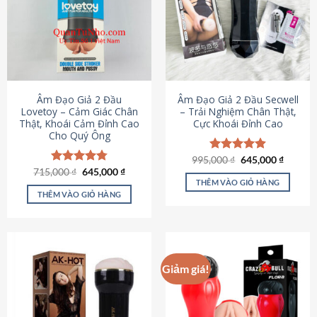
Âm Đạo Giả 2 Đầu
Âm Đạo Giả 2 Đầu Secwell
Lovetoy – Cảm Giác Chân
– Trải Nghiệm Chân Thật,
Thật, Khoái Cảm Đỉnh Cao
Cực Khoái Đỉnh Cao
Cho Quý Ông
Giá
Giá
995,000
Được xếp
₫
645,000
₫
gốc
hiện
Giá
Giá
hạng
4.88
715,000
Được xếp
₫
645,000
₫
là:
tại
gốc
hiện
5 sao
THÊM VÀO GIỎ HÀNG
hạng
4.79
995,000 ₫.
là:
là:
tại
5 sao
THÊM VÀO GIỎ HÀNG
645,000
715,000 ₫.
là:
645,000 ₫.
Giảm giá!