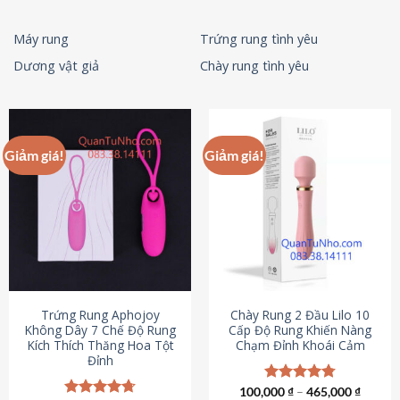
Máy rung
Trứng rung tình yêu
Dương vật giả
Chày rung tình yêu
Giảm giá!
Giảm giá!
Trứng Rung Aphojoy
Chày Rung 2 Đầu Lilo 10
Không Dây 7 Chế Độ Rung
Cấp Độ Rung Khiến Nàng
Kích Thích Thăng Hoa Tột
Chạm Đỉnh Khoái Cảm
Đỉnh
100,000
Được xếp
₫
–
465,000
₫