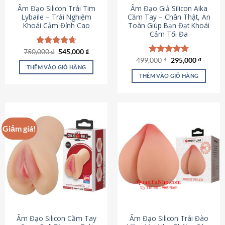
Âm Đạo Silicon Trái Tim
Âm Đạo Giả Silicon Aika
Lybaile – Trải Nghiệm
Cầm Tay – Chân Thật, An
Khoái Cảm Đỉnh Cao
Toàn Giúp Bạn Đạt Khoái
Cảm Tối Đa
Giá
Giá
750,000
Được xếp
₫
545,000
₫
gốc
hiện
hạng
4.70
Giá
Giá
499,000
Được xếp
₫
295,000
₫
là:
tại
gốc
hiện
5 sao
THÊM VÀO GIỎ HÀNG
hạng
4.75
750,000 ₫.
là:
là:
tại
5 sao
THÊM VÀO GIỎ HÀNG
545,000 ₫.
499,000 ₫.
là:
295,000
Giảm giá!
Âm Đạo Silicon Cầm Tay
Âm Đạo Silicon Trái Đào