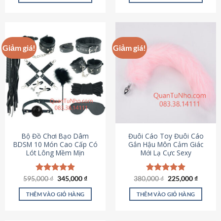
Sản
Sản
phẩm
phẩm
này
này
có
có
Giảm giá!
Giảm giá!
nhiều
nhiều
biến
biến
thể.
thể.
Các
Các
tùy
tùy
chọn
chọn
có
có
thể
thể
được
được
Bộ Đồ Chơi Bạo Dâm
Đuôi Cáo Toy Đuôi Cáo
chọn
chọn
BDSM 10 Món Cao Cấp Có
Gắn Hậu Môn Cảm Giác
Lót Lông Mềm Mịn
Mới Lạ Cực Sexy
trên
trên
trang
trang
sản
sản
Giá
Giá
Giá
Giá
595,000
Được xếp
₫
345,000
₫
380,000
Được xếp
₫
225,000
₫
phẩm
phẩm
gốc
hiện
gốc
hiện
hạng
4.88
hạng
4.88
là:
tại
là:
tại
5 sao
5 sao
THÊM VÀO GIỎ HÀNG
THÊM VÀO GIỎ HÀNG
595,000 ₫.
là:
380,000 ₫.
là:
345,000 ₫.
225,000