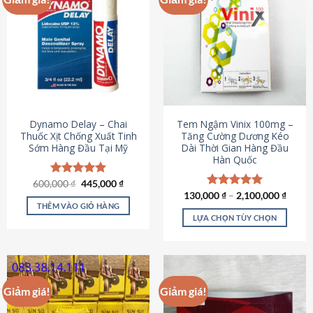
Dynamo Delay – Chai
Tem Ngậm Vinix 100mg –
Thuốc Xịt Chống Xuất Tinh
Tăng Cường Dương Kéo
Sớm Hàng Đầu Tại Mỹ
Dài Thời Gian Hàng Đầu
Hàn Quốc
Giá
Giá
600,000
Được xếp
₫
445,000
₫
gốc
hiện
hạng
5.00
130,000
Được xếp
₫
–
2,100,000
₫
là:
tại
5 sao
THÊM VÀO GIỎ HÀNG
hạng
5.00
600,000 ₫.
là:
5 sao
LỰA CHỌN TÙY CHỌN
445,000 ₫.
Sản
phẩm
này
có
Giảm giá!
Giảm giá!
nhiều
biến