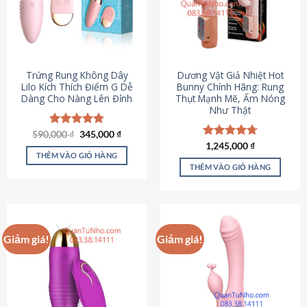
Trứng Rung Không Dây
Dương Vật Giả Nhiệt Hot
Lilo Kích Thích Điểm G Dễ
Bunny Chính Hãng: Rung
Dàng Cho Nàng Lên Đỉnh
Thụt Mạnh Mẽ, Ấm Nóng
Như Thật
Giá
Giá
590,000
Được xếp
₫
345,000
₫
gốc
hiện
hạng
4.79
Được xếp
1,245,000
₫
là:
tại
5 sao
THÊM VÀO GIỎ HÀNG
hạng
4.73
590,000 ₫.
là:
5 sao
THÊM VÀO GIỎ HÀNG
345,000 ₫.
Giảm giá!
Giảm giá!