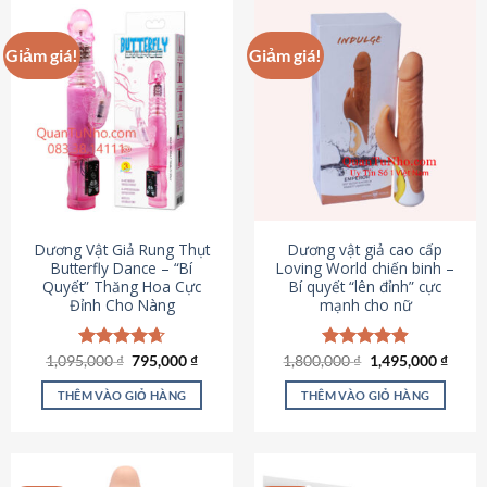
Giảm giá!
Giảm giá!
Dương Vật Giả Rung Thụt
Dương vật giả cao cấp
Butterfly Dance – “Bí
Loving World chiến binh –
Quyết” Thăng Hoa Cực
Bí quyết “lên đỉnh” cực
Đỉnh Cho Nàng
mạnh cho nữ
Giá
Giá
Giá
Giá
1,095,000
Được xếp
₫
795,000
₫
1,800,000
Được xếp
₫
1,495,000
₫
gốc
hiện
gốc
hiện
hạng
4.65
hạng
4.89
là:
tại
là:
tại
5 sao
5 sao
THÊM VÀO GIỎ HÀNG
THÊM VÀO GIỎ HÀNG
1,095,000 ₫.
là:
1,800,000 ₫.
là:
795,000 ₫.
1,495