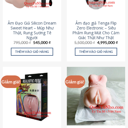
Âm Đạo Giả Silicon Dream
Âm đạo giả Tenga Flip
Sweet Heart – Múp Như
Zero Electronic – Siêu
Thật, Rung Sướng Tê
Phẩm Rung Mút Cho Cảm
Người
Giác Thật Như Thật
Giá
Giá
Giá
Giá
795,000
₫
545,000
₫
5,500,000
₫
4,995,000
₫
gốc
hiện
gốc
hiện
là:
tại
là:
tại
THÊM VÀO GIỎ HÀNG
THÊM VÀO GIỎ HÀNG
795,000 ₫.
là:
5,500,000 ₫.
là:
545,000 ₫.
4,995
Giảm giá!
Giảm giá!