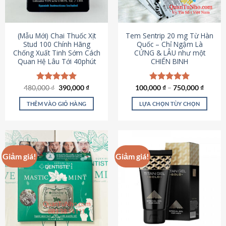
có
có
thể
thể
được
được
(Mẫu Mới) Chai Thuốc Xịt
Tem Sentrip 20 mg Từ Hàn
chọn
chọn
Stud 100 Chính Hãng
Quốc – Chỉ Ngậm Là
Chống Xuất Tinh Sớm Cách
CỨNG & LÂU như một
trên
trên
Quan Hệ Lâu Tới 40phút
CHIẾN BINH
trang
trang
sản
sản
phẩm
phẩm
Giá
Giá
480,000
Được xếp
₫
390,000
₫
100,000
Được xếp
₫
–
750,000
₫
gốc
hiện
hạng
5.00
hạng
5.00
là:
tại
5 sao
5 sao
THÊM VÀO GIỎ HÀNG
LỰA CHỌN TÙY CHỌN
480,000 ₫.
là:
390,000 ₫.
Sản
phẩm
này
có
Giảm giá!
Giảm giá!
nhiều
biến
thể.
Các
tùy
chọn
có