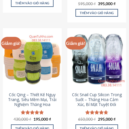
sản
là:
tại
THÊM VÀO GIỎ HÀNG
Giá
Giá
595,000
Được xếp
₫
395,000
₫
895,000 ₫.
là:
phẩm
gốc
hiện
hạng
4.64
695,000 ₫.
là:
tại
5 sao
THÊM VÀO GIỎ HÀNG
595,000 ₫.
là:
395,000
Giảm giá!
Giảm giá!
Cốc Qing – Thiết Kế Ngụy
Cốc Snail Cup Silicon Trong
Trang, Siêu Mềm Mại, Trải
Suốt – Thăng Hoa Cảm
Nghiệm Thăng Hoa
Xúc, Bí Mật Tuyệt Đối
Giá
Giá
Giá
Giá
430,000
Được xếp
₫
195,000
₫
650,000
Được xếp
₫
295,000
₫
gốc
hiện
gốc
hiện
hạng
4.78
hạng
4.69
là:
tại
là:
tại
5 sao
5 sao
THÊM VÀO GIỎ HÀNG
THÊM VÀO GIỎ HÀNG