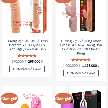
Dương Vật Giả Giá Rẻ Trơn
Dương Vật Giả Rung Xoay
Barbara – Bí Quyết Lên
Lybaile 48 Độ – Thăng Hoa
Đỉnh Ngay Lần Đầu Tiên
Cực Đỉnh Với 120 Chế Độ
Rung
Giá
Giá
390,000
Được xếp
₫
295,000
₫
gốc
hiện
hạng
4.90
Giá
Giá
1,400,000
Được xếp
₫
1,195,000
₫
là:
tại
gốc
hiện
5 sao
THÊM VÀO GIỎ HÀNG
hạng
4.62
390,000 ₫.
là:
là:
tại
5 sao
THÊM VÀO GIỎ HÀNG
295,000 ₫.
1,400,000 ₫.
là:
1,195
Giảm giá!
Giảm giá!