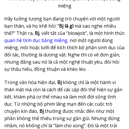
miệng
Hãy tưởng tượng bạn đang trò chuyện với một người
bạn thân, và họ khẽ hỏi: “
Bj là gì
mà sao nghe nhiều
thế?” Thật ra,
Bj
, viết tắt của “blowjob”, là một hình thức
quan hệ tình dục bằng miệng
, nơi một người dùng
miệng, môi hoặc lưỡi để kích thích bộ phận sinh dục của
đối tác, thường là dương vật. Nghe thì có vẻ đơn giản,
nhưng đằng sau nó là cả một nghệ thuật yêu, đòi hỏi
sự thấu hiểu, đồng thuận và khéo léo.
Trong văn hóa hiện đại,
Bj
không chỉ là một hành vi
thân mật mà còn là cách để các cặp đôi thể hiện sự gắn
kết, khám phá cơ thể nhau và làm mới đời sống tình
dục. Từ những bộ phim lãng mạn đến các cuộc trò
chuyện kín đáo,
Bj
thường được nhắc đến như một
phần không thể thiếu trong sự gần gũi. Nhưng đừng
nhầm, nó không chỉ là “làm cho xong”. Đó là một trải