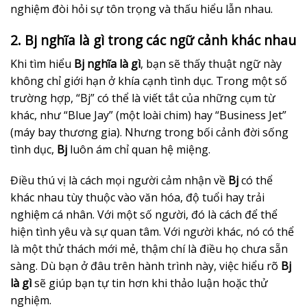
nghiệm đòi hỏi sự tôn trọng và thấu hiểu lẫn nhau.
2. Bj nghĩa là gì trong các ngữ cảnh khác nhau
Khi tìm hiểu
Bj nghĩa là gì
, bạn sẽ thấy thuật ngữ này
không chỉ giới hạn ở khía cạnh tình dục. Trong một số
trường hợp, “Bj” có thể là viết tắt của những cụm từ
khác, như “Blue Jay” (một loài chim) hay “Business Jet”
(máy bay thương gia). Nhưng trong bối cảnh đời sống
tình dục,
Bj
luôn ám chỉ quan hệ miệng.
Điều thú vị là cách mọi người cảm nhận về
Bj
có thể
khác nhau tùy thuộc vào văn hóa, độ tuổi hay trải
nghiệm cá nhân. Với một số người, đó là cách để thể
hiện tình yêu và sự quan tâm. Với người khác, nó có thể
là một thử thách mới mẻ, thậm chí là điều họ chưa sẵn
sàng. Dù bạn ở đâu trên hành trình này, việc hiểu rõ
Bj
là gì
sẽ giúp bạn tự tin hơn khi thảo luận hoặc thử
nghiệm.