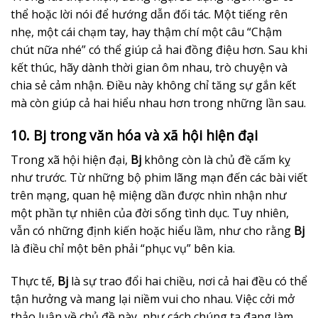
thể hoặc lời nói để hướng dẫn đối tác. Một tiếng rên
nhẹ, một cái chạm tay, hay thậm chí một câu “Chậm
chút nữa nhé” có thể giúp cả hai đồng điệu hơn. Sau khi
kết thúc, hãy dành thời gian ôm nhau, trò chuyện và
chia sẻ cảm nhận. Điều này không chỉ tăng sự gắn kết
mà còn giúp cả hai hiểu nhau hơn trong những lần sau.
10. Bj trong văn hóa và xã hội hiện đại
Trong xã hội hiện đại,
Bj
không còn là chủ đề cấm kỵ
như trước. Từ những bộ phim lãng mạn đến các bài viết
trên mạng, quan hệ miệng dần được nhìn nhận như
một phần tự nhiên của đời sống tình dục. Tuy nhiên,
vẫn có những định kiến hoặc hiểu lầm, như cho rằng
Bj
là điều chỉ một bên phải “phục vụ” bên kia.
Thực tế,
Bj
là sự trao đổi hai chiều, nơi cả hai đều có thể
tận hưởng và mang lại niềm vui cho nhau. Việc cởi mở
thảo luận về chủ đề này, như cách chúng ta đang làm