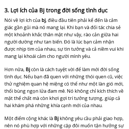
3. Lợi ích của Bj trong đời sống tình dục
Nói về lợi ích của
bj
, điều đầu tiên phải kể đến là cảm
giác gần gũi mà nó mang lại. Khi bạn và đối tác chia sẻ
một khoảnh khắc thân mật như vậy, rào cản giữa hai
người dường như tan biến. Đó là lúc bạn cảm nhận
được nhịp tim của nhau, sự tin tưởng và cả niềm vui khi
mang lại khoái cảm cho người mình yêu.
Hơn nữa,
Bj
còn là cách tuyệt vời để làm mới đời sống
tình dục. Nếu bạn đã quen với những thói quen cũ, việc
thử nghiệm quan hệ miệng có thể như một làn gió mới,
thổi bùng ngọn lửa đam mê. Nó không chỉ kích thích về
mặt thể chất mà còn khơi gợi trí tưởng tượng, giúp cả
hai khám phá những khía cạnh mới của nhau.
Một điểm cộng khác là
Bj
không yêu cầu phải giao hợp,
nên nó phù hợp với những cặp đôi muốn tận hưởng sự