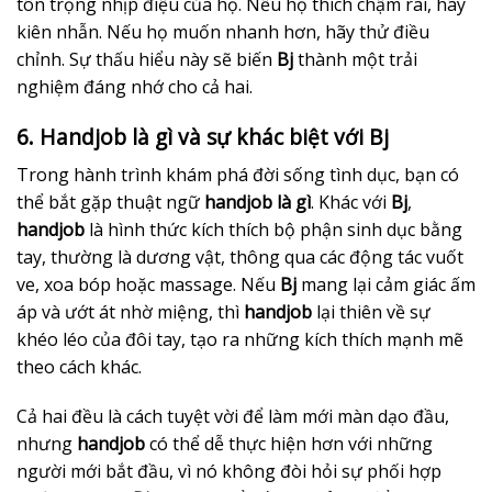
tôn trọng nhịp điệu của họ. Nếu họ thích chậm rãi, hãy
kiên nhẫn. Nếu họ muốn nhanh hơn, hãy thử điều
chỉnh. Sự thấu hiểu này sẽ biến
Bj
thành một trải
nghiệm đáng nhớ cho cả hai.
6. Handjob là gì và sự khác biệt với Bj
Trong hành trình khám phá đời sống tình dục, bạn có
thể bắt gặp thuật ngữ
handjob là gì
. Khác với
Bj
,
handjob
là hình thức kích thích bộ phận sinh dục bằng
tay, thường là dương vật, thông qua các động tác vuốt
ve, xoa bóp hoặc massage. Nếu
Bj
mang lại cảm giác ấm
áp và ướt át nhờ miệng, thì
handjob
lại thiên về sự
khéo léo của đôi tay, tạo ra những kích thích mạnh mẽ
theo cách khác.
Cả hai đều là cách tuyệt vời để làm mới màn dạo đầu,
nhưng
handjob
có thể dễ thực hiện hơn với những
người mới bắt đầu, vì nó không đòi hỏi sự phối hợp