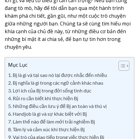
ích gì, và liệu có điều gì cần cẩn trọng? Nếu bạn cũng
đang tò mò, hãy để tôi dẫn bạn qua một hành trình
khám phá chi tiết, gần gũi, như một cuộc trò chuyện
giữa những người bạn. Chúng ta sẽ cùng tìm hiểu mọi
khía cạnh của chủ đề này, từ những điều cơ bản đến
những bí mật ít ai chia sẻ, để bạn tự tin hơn trong
chuyện yêu.
Mục Lục
1. Bj là gì và tại sao nó lại được nhắc đến nhiều
2. Bj nghĩa là gì trong các ngữ cảnh khác nhau
3. Lợi ích của Bj trong đời sống tình dục
4. Rủi ro cần biết khi thực hiện Bj
5. Những điều cần lưu ý để Bj an toàn và thú vị
6. Handjob là gì và sự khác biệt với Bj
7. Làm thế nào để làm mới trải nghiệm Bj
8. Tâm lý và cảm xúc khi thực hiện Bj
9. Vai trò của giao tiếp trong việc thực hiện Bj