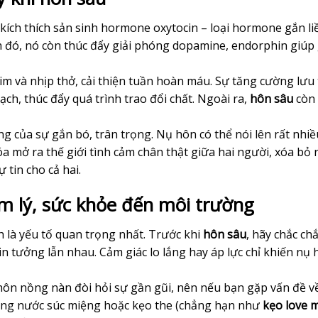
kích thích sản sinh hormone oxytocin – loại hormone gắn li
h đó, nó còn thúc đẩy giải phóng dopamine, endorphin giúp
tim và nhịp thở, cải thiện tuần hoàn máu. Sự tăng cường lưu
ch, thúc đẩy quá trình trao đổi chất. Ngoài ra,
hôn sâu
còn 
ng của sự gắn bó, trân trọng. Nụ hôn có thể nói lên rất nhiề
khóa mở ra thế giới tình cảm chân thật giữa hai người, xóa bỏ 
 tin cho cả hai.
âm lý, sức khỏe đến môi trường
 là yếu tố quan trọng nhất. Trước khi
hôn sâu
, hãy chắc ch
in tưởng lẫn nhau. Cảm giác lo lắng hay áp lực chỉ khiến nụ
hôn nồng nàn đòi hỏi sự gần gũi, nên nếu bạn gặp vấn đề v
dụng nước súc miệng hoặc kẹo the (chẳng hạn như
kẹo love m