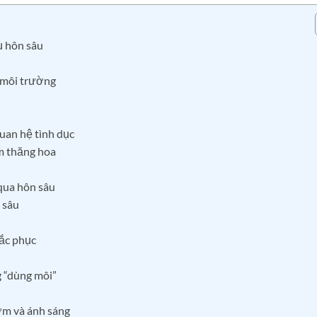
ụ hôn sâu
n môi trường
quan hệ tình dục
m thăng hoa
 qua hôn sâu
 sâu
hắc phục
g “dùng môi”
ơm và ánh sáng