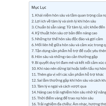
Mục Lục
1. Khái niệm hôn sâu và tầm quan trọng của n
2. Lợi ích về tâm lý và sinh lý khi hôn sâu
3. Chuẩn bị sẵn sàng: Từ tâm lý, sức khỏe đế
4. Kỹ thuật hôn sâu cơ bản đến nâng cao
5. Những tư thế hôn sâu độc đáo và gợi cảm
6. Mối liên hệ giữa hôn sâu và cảm xúc trong 
7. Tận dụng sản phẩm hỗ trợ để cuộc yêu thê
8. Hôn sâu và những rào cản thường gặp
9. Bí quyết duy trì đam mê và kết nối cảm xúc
10. Khi nào nên dừng lại hoặc biến tấu nụ hôn
11. Thêm gia vị với các sản phẩm hỗ trợ khác
12. Sai lầm thường gặp khi hôn sâu và cách k
13. Tâm lý e ngại và cách vượt qua
14. Nâng cao trải nghiệm hôn sâu nhờ kỹ năn
15. Thời điểm vàng để trao nụ hôn sâu
16. Trải nghiệm đa chiều: Âm nhạc, hương th