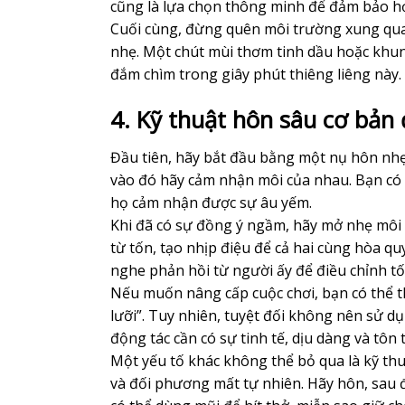
cũng là lựa chọn thông minh để đảm bảo h
Cuối cùng, đừng quên môi trường xung quan
nhẹ. Một chút mùi thơm tinh dầu hoặc khun
đắm chìm trong giây phút thiêng liêng này.
4. Kỹ thuật hôn sâu cơ bản
Đầu tiên, hãy bắt đầu bằng một nụ hôn nhẹ
vào đó hãy cảm nhận môi của nhau. Bạn có
họ cảm nhận được sự âu yếm.
Khi đã có sự đồng ý ngầm, hãy mở nhẹ môi v
từ tốn, tạo nhịp điệu để cả hai cùng hòa qu
nghe phản hồi từ người ấy để điều chỉnh tốc
Nếu muốn nâng cấp cuộc chơi, bạn có thể th
lưỡi”. Tuy nhiên, tuyệt đối không nên sử 
động tác cần có sự tinh tế, dịu dàng và tôn 
Một yếu tố khác không thể bỏ qua là kỹ thu
và đối phương mất tự nhiên. Hãy hôn, sau đ