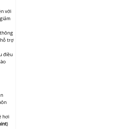
ền với
 giảm
 thông
hỗ trợ
u điều
rào
ắn
 hôn
ề hơi
int
)