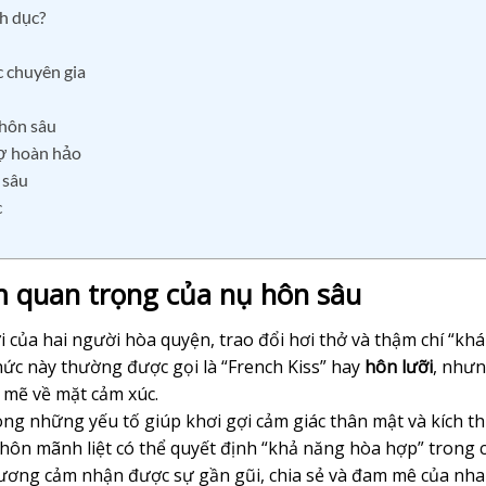
h dục?
c chuyên gia
 hôn sâu
rợ hoàn hảo
 sâu
c
m quan trọng của nụ hôn sâu
i của hai người hòa quyện, trao đổi hơi thở và thậm chí “kh
ức này thường được gọi là “French Kiss” hay
hôn lưỡi
, nhưn
h mẽ về mặt cảm xúc.
ong những yếu tố giúp khơi gợi cảm giác thân mật và kích th
 hôn mãnh liệt có thể quyết định “khả năng hòa hợp” trong 
hương cảm nhận được sự gần gũi, chia sẻ và đam mê của nha