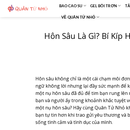
Bỏ
BAO CAO SU
GEL BÔI TRƠN
TĂ
qua
VỀ QUÂN TỬ NHỎ
nội
dung
Hôn Sâu Là Gì? Bí Kíp
Hôn sâu không chỉ là một cái chạm môi đơ
ngữ không lời nhưng lại đầy sức mạnh để kế
một nụ hôn sâu đã đủ để tim bạn rung lên mã
bạn và người ấy trong khoảnh khắc tuyệt v
một nụ hôn sâu? Hãy cùng Quân Tử Nhỏ khám 
bạn tự tin hơn khi trao gửi yêu thương và
sống tình cảm và tình dục của mình.