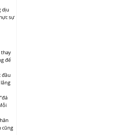
 dịu
thực sự
, thay
ng để
t đầu
 lắng
 “đá
Mỗi
thân
n cũng