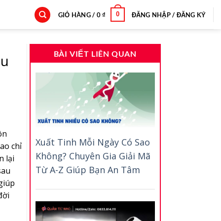
0
GIỎ HÀNG /
0
₫
ĐĂNG NHẬP / ĐĂNG KÝ
BÀI VIẾT LIÊN QUAN
êu
ôn
Xuất Tinh Mỗi Ngày Có Sao
ao chỉ
Không? Chuyên Gia Giải Mã
 lại
Từ A-Z Giúp Bạn An Tâm
sau
giúp
đời