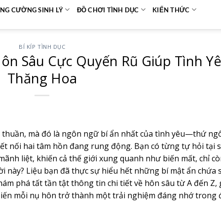
NG CƯỜNG SINH LÝ
ĐỒ CHƠI TÌNH DỤC
KIẾN THỨC
BÍ KÍP TÌNH DỤC
 Hôn Sâu Cực Quyến Rũ Giúp Tình Y
Thăng Hoa
n thuần, mà đó là ngôn ngữ bí ẩn nhất của tình yêu—thứ ng
t nối hai tâm hồn đang rung động. Bạn có từng tự hỏi tại s
nh liệt, khiến cả thế giới xung quanh như biến mất, chỉ còn
ời này? Liệu bạn đã thực sự hiểu hết những bí mật ẩn chứa 
phá tất tần tật thông tin chi tiết về hôn sâu từ A đến Z, 
 biến mỗi nụ hôn trở thành một trải nghiệm đáng nhớ trong 