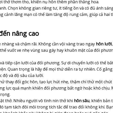
ơi thở thơm tho, khiến nụ hôn thêm phần thăng hoa.
h. Chọn không gian riêng tư, ít tiếng ồn và có đủ ánh sáng
g cảnh lãng mạn có thể làm tăng độ rung cảm, giúp cả hai 
 đến nâng cao
 nhàng và chậm rãi. Không cần vội vàng trao ngay
hôn lưỡi
 thể vuốt ve nhẹ vùng sau gáy hay khuôn mặt của đối phươ
à tiếp cận lưỡi của đối phương. Sự di chuyển lưỡi có thể bắ
yện. Quan trọng là hãy để mọi thứ diễn ra tự nhiên. Cố gắng
 độ và độ sâu của lưỡi.
ử thay đổi góc hôn, tạo lực hút nhẹ, thậm chí thử một chút
dụng lực quá mạnh khiến đối phương bất ngờ hoặc khó chịu. 
trọng.
ật thở. Nhiều người vô tình nín thở khi
hôn sâu
, khiến bản 
ó tạm tách đôi môi trong tích tắc để trao đổi không khí. Bạ