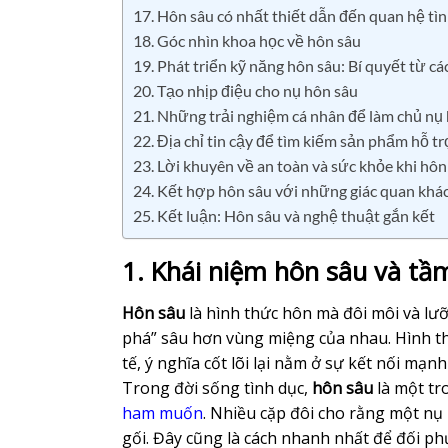
17. Hôn sâu có nhất thiết dẫn đến quan hệ tìn
18. Góc nhìn khoa học về hôn sâu
19. Phát triển kỹ năng hôn sâu: Bí quyết từ cá
20. Tạo nhịp điệu cho nụ hôn sâu
21. Những trải nghiệm cá nhân để làm chủ nụ
22. Địa chỉ tin cậy để tìm kiếm sản phẩm hỗ t
23. Lời khuyên về an toàn và sức khỏe khi hôn
24. Kết hợp hôn sâu với những giác quan khá
25. Kết luận: Hôn sâu và nghệ thuật gắn kết
1. Khái niệm hôn sâu và tầ
Hôn sâu
là hình thức hôn mà đôi môi và lưỡ
phá” sâu hơn vùng miệng của nhau. Hình th
tế, ý nghĩa cốt lõi lại nằm ở sự kết nối mạn
Trong đời sống tình dục,
hôn sâu
là một tr
ham muốn
. Nhiều cặp đôi cho rằng một nụ
gối. Đây cũng là cách nhanh nhất để đối p