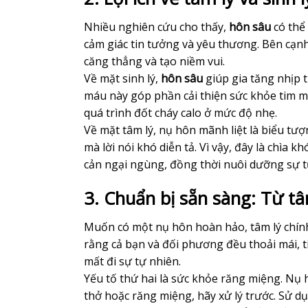
Nhiều nghiên cứu cho thấy,
hôn sâu
có thể 
cảm giác tin tưởng và yêu thương. Bên cạn
căng thẳng và tạo niềm vui.
Về mặt sinh lý,
hôn sâu
giúp gia tăng nhịp 
máu này góp phần cải thiện sức khỏe tim mạ
quá trình đốt cháy calo ở mức độ nhẹ.
Về mặt tâm lý, nụ hôn mãnh liệt là biểu tượ
mà lời nói khó diễn tả. Vì vậy, đây là chìa 
cản ngại ngùng, đồng thời nuôi dưỡng sự tự
3. Chuẩn bị sẵn sàng: Từ t
Muốn có một nụ hôn hoàn hảo, tâm lý chính
rằng cả bạn và đối phương đều thoải mái, t
mất đi sự tự nhiên.
Yếu tố thứ hai là sức khỏe răng miệng. Nụ 
thở hoặc răng miệng, hãy xử lý trước. Sử 