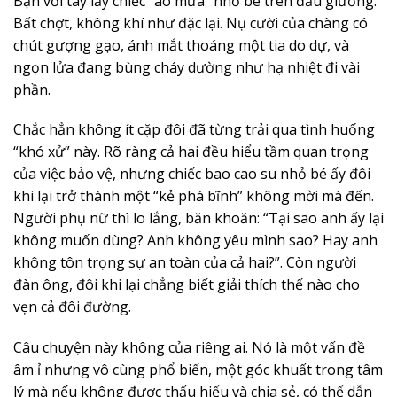
Bạn với tay lấy chiếc “áo mưa” nhỏ bé trên đầu giường.
Bất chợt, không khí như đặc lại. Nụ cười của chàng có
chút gượng gạo, ánh mắt thoáng một tia do dự, và
ngọn lửa đang bùng cháy dường như hạ nhiệt đi vài
phần.
Chắc hẳn không ít cặp đôi đã từng trải qua tình huống
“khó xử” này. Rõ ràng cả hai đều hiểu tầm quan trọng
của việc bảo vệ, nhưng chiếc bao cao su nhỏ bé ấy đôi
khi lại trở thành một “kẻ phá bĩnh” không mời mà đến.
Người phụ nữ thì lo lắng, băn khoăn: “Tại sao anh ấy lại
không muốn dùng? Anh không yêu mình sao? Hay anh
không tôn trọng sự an toàn của cả hai?”. Còn người
đàn ông, đôi khi lại chẳng biết giải thích thế nào cho
vẹn cả đôi đường.
Câu chuyện này không của riêng ai. Nó là một vấn đề
âm ỉ nhưng vô cùng phổ biến, một góc khuất trong tâm
lý mà nếu không được thấu hiểu và chia sẻ, có thể dẫn