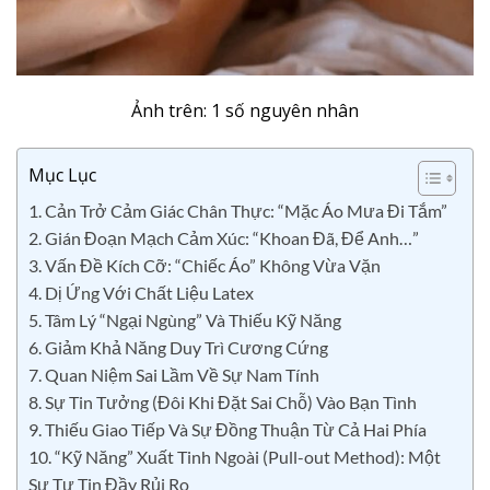
Ảnh trên: 1 số nguyên nhân
Mục Lục
1. Cản Trở Cảm Giác Chân Thực: “Mặc Áo Mưa Đi Tắm”
2. Gián Đoạn Mạch Cảm Xúc: “Khoan Đã, Để Anh…”
3. Vấn Đề Kích Cỡ: “Chiếc Áo” Không Vừa Vặn
4. Dị Ứng Với Chất Liệu Latex
5. Tâm Lý “Ngại Ngùng” Và Thiếu Kỹ Năng
6. Giảm Khả Năng Duy Trì Cương Cứng
7. Quan Niệm Sai Lầm Về Sự Nam Tính
8. Sự Tin Tưởng (Đôi Khi Đặt Sai Chỗ) Vào Bạn Tình
9. Thiếu Giao Tiếp Và Sự Đồng Thuận Từ Cả Hai Phía
10. “Kỹ Năng” Xuất Tinh Ngoài (Pull-out Method): Một
Sự Tự Tin Đầy Rủi Ro