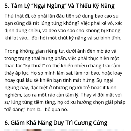
5. Tâm Lý “Ngại Ngùng” Và Thiếu Kỹ Năng
Thú thật đi, có phải lần đầu tiên sử dụng bao cao su,
bạn cũng đã rất lúng túng không? Việc phải xé vỏ, xác
định đúng chiều, và đeo vào sao cho không bị không
khí lọt vào… đòi hỏi một chút kỹ năng và sự bình tĩnh.
Trong không gian riêng tư, dưới ánh đèn mờ ảo và
trong trạng thái hưng phấn, việc phải thực hiện một
thao tác “kỹ thuật” có thể khiến nhiều chàng trai cảm
thấy áp lực. Họ sợ mình làm sai, làm rơi bao, hoặc loay
hoay quá lâu sẽ khiến bạn tình mất hứng. Sự ngại
ngùng này, đặc biệt ở những người trẻ hoặc ít kinh
nghiệm, tạo ra một rào cản tâm lý. Thay vì đối mặt với
sự lúng túng tiềm tàng, họ có xu hướng chọn giải pháp
“dễ dàng” hơn là… bỏ qua nó.
6. Giảm Khả Năng Duy Trì Cương Cứng