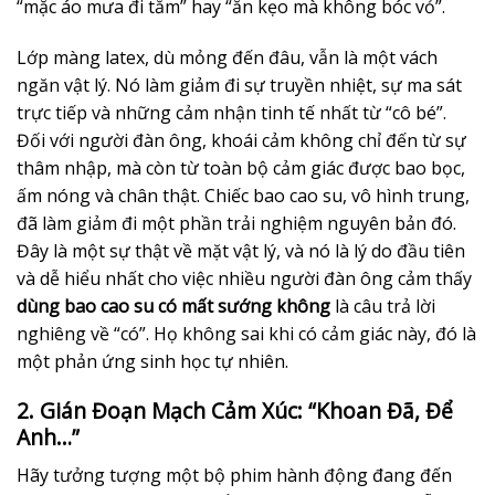
“mặc áo mưa đi tắm” hay “ăn kẹo mà không bóc vỏ”.
Lớp màng latex, dù mỏng đến đâu, vẫn là một vách
ngăn vật lý. Nó làm giảm đi sự truyền nhiệt, sự ma sát
trực tiếp và những cảm nhận tinh tế nhất từ “cô bé”.
Đối với người đàn ông, khoái cảm không chỉ đến từ sự
thâm nhập, mà còn từ toàn bộ cảm giác được bao bọc,
ấm nóng và chân thật. Chiếc bao cao su, vô hình trung,
đã làm giảm đi một phần trải nghiệm nguyên bản đó.
Đây là một sự thật về mặt vật lý, và nó là lý do đầu tiên
và dễ hiểu nhất cho việc nhiều người đàn ông cảm thấy
dùng bao cao su có mất sướng không
là câu trả lời
nghiêng về “có”. Họ không sai khi có cảm giác này, đó là
một phản ứng sinh học tự nhiên.
2. Gián Đoạn Mạch Cảm Xúc: “Khoan Đã, Để
Anh…”
Hãy tưởng tượng một bộ phim hành động đang đến