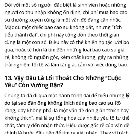
Đối với một số người, đặc biệt là sinh viên hoặc những
người có thu nhập không ổn định, chi phí mua bao cao
su thường xuyên cũng là một vấn đề đáng cân nhắc.
Mặc dù một chiếc bao cao su không đắt, nhưng “tích
tiểu thành đại”, chi phí này cộng dồn theo thời gian
cũng là một con số. Điều này có thể khiến họ tặc lưỡi bỏ
qua, hoặc tệ hơn là tìm đến những loại bao cao su giá
rẻ, không rõ nguồn gốc, kém chất lượng, gây ra những
trải nghiệm tồi tệ và làm tăng ác cảm với việc dùng bao.
13. Vậy Đâu Là Lối Thoát Cho Những “Cuộc
Yêu” Còn Vướng Bận?
Chúng ta đã đi qua một hành trình dài để hiểu những
lý
do tại sao đàn ông không thích dùng bao cao su
. Rõ
ràng, đây không phải là một vấn đề đơn giản “thích hay
không thích”, mà là sự tổng hòa của nhiều yếu tố từ thể
chất, tâm lý đến nhận thức. Hiểu được gốc rễ của vấn đề
chính là bước đầu tiên để tìm ra giải pháp. Thay vì trách