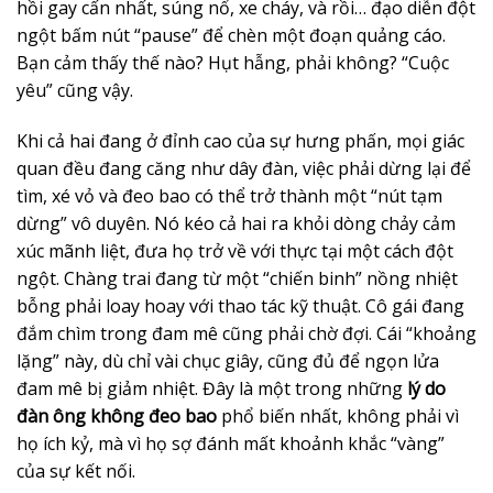
hồi gay cấn nhất, súng nổ, xe cháy, và rồi… đạo diễn đột
ngột bấm nút “pause” để chèn một đoạn quảng cáo.
Bạn cảm thấy thế nào? Hụt hẫng, phải không? “Cuộc
yêu” cũng vậy.
Khi cả hai đang ở đỉnh cao của sự hưng phấn, mọi giác
quan đều đang căng như dây đàn, việc phải dừng lại để
tìm, xé vỏ và đeo bao có thể trở thành một “nút tạm
dừng” vô duyên. Nó kéo cả hai ra khỏi dòng chảy cảm
xúc mãnh liệt, đưa họ trở về với thực tại một cách đột
ngột. Chàng trai đang từ một “chiến binh” nồng nhiệt
bỗng phải loay hoay với thao tác kỹ thuật. Cô gái đang
đắm chìm trong đam mê cũng phải chờ đợi. Cái “khoảng
lặng” này, dù chỉ vài chục giây, cũng đủ để ngọn lửa
đam mê bị giảm nhiệt. Đây là một trong những
lý do
đàn ông không đeo bao
phổ biến nhất, không phải vì
họ ích kỷ, mà vì họ sợ đánh mất khoảnh khắc “vàng”
của sự kết nối.