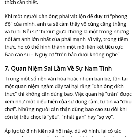
thích cần thiết.
Khi một người đàn ông phải vật lộn để duy trì “phong
độ” của mình, anh ta sẽ cảm thấy vô cùng căng thẳng
và tự ti. Nỗi sợ “bị xìu” giữa chừng là một trong những
nỗi ám ảnh lớn nhất của phái mạnh. Vì vậy, trong tiềm
thức, họ có thể hình thành một mối liên kết tiêu cực:
Bao cao su = Nguy cơ “trên bảo dưới không nghe”.
7. Quan Niệm Sai Lầm Về Sự Nam Tính
Trong một số nền văn hóa hoặc nhóm bạn bè, tồn tại
một quan niệm ngầm đầy tai hại rằng “đàn ông đích
thực” thì không cần dùng bao. Việc quan hệ “trần” được
xem như một biểu hiện của sự dũng cảm, tự tin và “chịu
chơi”. Những người cẩn thận dùng bao cao su đôi khi
còn bị trêu chọc là “yếu”, “nhát gan” hay “sợ vợ”.
Áp lực từ định kiến xã hội này, dù vô hình, lại có tác