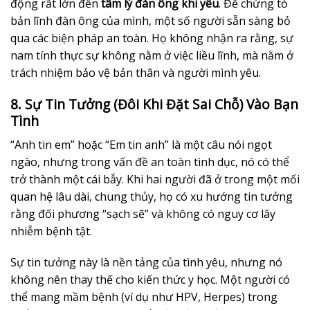
động rất lớn đến
tâm lý đàn ông khi yêu
. Để chứng tỏ
bản lĩnh đàn ông của mình, một số người sẵn sàng bỏ
qua các biện pháp an toàn. Họ không nhận ra rằng, sự
nam tính thực sự không nằm ở việc liều lĩnh, mà nằm ở
trách nhiệm bảo vệ bản thân và người mình yêu.
8. Sự Tin Tưởng (Đôi Khi Đặt Sai Chỗ) Vào Bạn
Tình
“Anh tin em” hoặc “Em tin anh” là một câu nói ngọt
ngào, nhưng trong vấn đề an toàn tình dục, nó có thể
trở thành một cái bẫy. Khi hai người đã ở trong một mối
quan hệ lâu dài, chung thủy, họ có xu hướng tin tưởng
rằng đối phương “sạch sẽ” và không có nguy cơ lây
nhiễm bệnh tật.
Sự tin tưởng này là nền tảng của tình yêu, nhưng nó
không nên thay thế cho kiến thức y học. Một người có
thể mang mầm bệnh (ví dụ như HPV, Herpes) trong