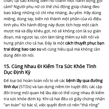
chán, tại sao không biến nó thành một hành động gợi
cảm? Người phụ nữ có thể chủ động giúp chàng đeo
bao bằng những cử chỉ nhẹ nhàng, âu yếm. Hãy dùng
miệng, dùng tay, biến nó thành một phần của vũ điệu
tình yêu. Khi hành động này được tích hợp một cách
mượt mà và đầy khêu gợi, nó sẽ không còn là sự gián
đoạn, mà ngược lại, còn làm tăng thêm sự kết nối và
hưng phấn cho cả hai. Đây là một
cách thuyết phục bạn
trai dùng bao cao su
vô cùng hiệu quả mà không cần
dùng đến lời nói.
15. Cùng Nhau Đi Kiểm Tra Sức Khỏe Tình
Dục Định Kỳ
Để loại bỏ hoàn toàn nỗi lo về các
bệnh lây qua đường
tình dục
(STDs) và tạo dựng niềm tin tuyệt đối, các cặp
đôi trong mối quan hệ lâu dài có thể cùng nhau đi kiểm
tra sức khỏe định kỳ. Khi cả hai đều có giấy chứng nhận
“an toàn” từ bác sĩ, việc quyết định có nên “thả rông”