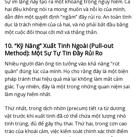
Sự im lặng này tạo ra một khoảng trống nguy hiểm. Cả
hai đều không nói ra mong muốn và nỗi lo của mình,
dẫn đến một quyết định “ngầm” đầy rủi ro. An toàn tình
dục là trách nhiệm của cả hai, và nó phải bắt đầu bằng
một cuộc đối thoại cởi mở và thẳng thắn.
10. “Kỹ Năng” Xuất Tinh Ngoài (Pull-out
Method): Một Sự Tự Tin Đầy Rủi Ro
Nhiều người đàn ông tin tưởng vào khả năng “rút
quân” đúng lúc của mình. Họ cho rằng đây là một biện
pháp tránh thai hiệu quả mà lại không làm mất cảm
giác. Tuy nhiên, đây là một trong những quan niệm sai
lầm nguy hiểm nhất.
Thứ nhất, trong dịch nhờn (precum) tiết ra từ dương
vật trước khi xuất tinh đã có thể chứa một lượng nhỏ
tinh trùng, đủ để gây thụ thai. Thứ hai, trong cơn cao
trào của khoái cảm, việc kiểm soát chính xác thời điểm