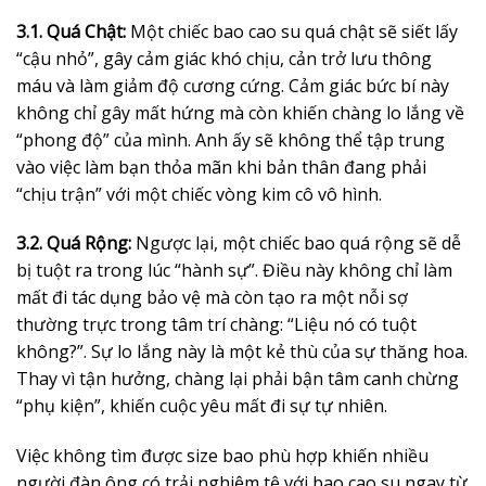
3.1. Quá Chật:
Một chiếc bao cao su quá chật sẽ siết lấy
“cậu nhỏ”, gây cảm giác khó chịu, cản trở lưu thông
máu và làm giảm độ cương cứng. Cảm giác bức bí này
không chỉ gây mất hứng mà còn khiến chàng lo lắng về
“phong độ” của mình. Anh ấy sẽ không thể tập trung
vào việc làm bạn thỏa mãn khi bản thân đang phải
“chịu trận” với một chiếc vòng kim cô vô hình.
3.2. Quá Rộng:
Ngược lại, một chiếc bao quá rộng sẽ dễ
bị tuột ra trong lúc “hành sự”. Điều này không chỉ làm
mất đi tác dụng bảo vệ mà còn tạo ra một nỗi sợ
thường trực trong tâm trí chàng: “Liệu nó có tuột
không?”. Sự lo lắng này là một kẻ thù của sự thăng hoa.
Thay vì tận hưởng, chàng lại phải bận tâm canh chừng
“phụ kiện”, khiến cuộc yêu mất đi sự tự nhiên.
Việc không tìm được size bao phù hợp khiến nhiều
người đàn ông có trải nghiệm tệ với bao cao su ngay từ