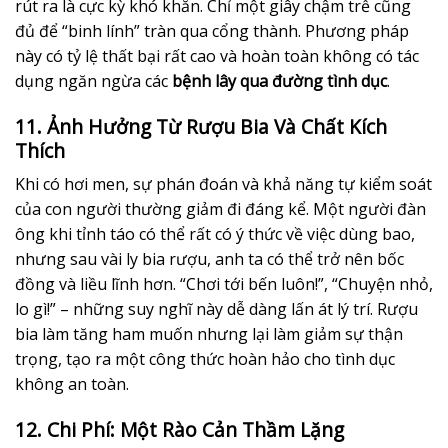
rút ra là cực kỳ khó khăn. Chỉ một giây chậm trễ cũng
đủ để “binh lính” tràn qua cổng thành. Phương pháp
này có tỷ lệ thất bại rất cao và hoàn toàn không có tác
dụng ngăn ngừa các
bệnh lây qua đường tình dục
.
11. Ảnh Hưởng Từ Rượu Bia Và Chất Kích
Thích
Khi có hơi men, sự phán đoán và khả năng tự kiểm soát
của con người thường giảm đi đáng kể. Một người đàn
ông khi tỉnh táo có thể rất có ý thức về việc dùng bao,
nhưng sau vài ly bia rượu, anh ta có thể trở nên bốc
đồng và liều lĩnh hơn. “Chơi tới bến luôn!”, “Chuyện nhỏ,
lo gì!” – những suy nghĩ này dễ dàng lấn át lý trí. Rượu
bia làm tăng ham muốn nhưng lại làm giảm sự thận
trọng, tạo ra một công thức hoàn hảo cho tình dục
không an toàn.
12. Chi Phí: Một Rào Cản Thầm Lặng