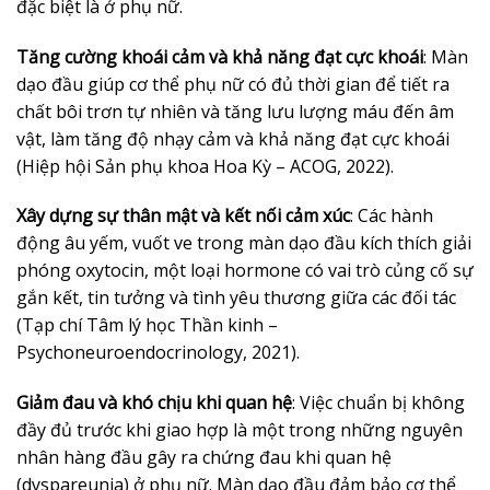
đặc biệt là ở phụ nữ.
Tăng cường khoái cảm và khả năng đạt cực khoái
: Màn
dạo đầu giúp cơ thể phụ nữ có đủ thời gian để tiết ra
chất bôi trơn tự nhiên và tăng lưu lượng máu đến âm
vật, làm tăng độ nhạy cảm và khả năng đạt cực khoái
(Hiệp hội Sản phụ khoa Hoa Kỳ – ACOG, 2022).
Xây dựng sự thân mật và kết nối cảm xúc
: Các hành
động âu yếm, vuốt ve trong màn dạo đầu kích thích giải
phóng oxytocin, một loại hormone có vai trò củng cố sự
gắn kết, tin tưởng và tình yêu thương giữa các đối tác
(Tạp chí Tâm lý học Thần kinh –
Psychoneuroendocrinology, 2021).
Giảm đau và khó chịu khi quan hệ
: Việc chuẩn bị không
đầy đủ trước khi giao hợp là một trong những nguyên
nhân hàng đầu gây ra chứng đau khi quan hệ
(dyspareunia) ở phụ nữ. Màn dạo đầu đảm bảo cơ thể