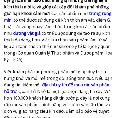
dạng hóa màn dạo đầu, mang lại những trải nghiệm
kích thích mới lạ và giúp các cặp đôi khám phá những
giới hạn khoái cảm mới.
Các sản phẩm như
trứng rung
mini
có thể được sử dụng để kích thích âm vật, điểm G,
hoặc các vùng nhạy cảm khác, trong khi các sản phẩm
như
dương vật giả
có thể được dùng để tạo ra sự kích
thích đa dạng hơn. Việc lựa chọn sản phẩm làm từ vật
liệu an toàn cho cơ thể như silicone y tế là cực kỳ quan
trọng (Cơ quan Quản lý Thực phẩm và Dược phẩm Hoa
Kỳ – FDA).
Việc khám phá các phương pháp mới giúp duy trì sự
hứng khởi và mới mẻ trong đời sống tình dục. Nếu bạn
đang tìm kiếm một
địa chỉ uy tín để mua các sản phẩm
hỗ trợ
, Quân Tử Nhỏ là một lựa chọn đáng tin cậy. Với
hơn 100.000 khách hàng đã tin tưởng, đây là nơi cung
cấp các sản phẩm chính hãng với sự tư vấn tận tâm và
dịch vụ giao hàng siêu kín đáo, đảm bảo bảo vệ tuyệt
đối sự riêng tư của bạn.