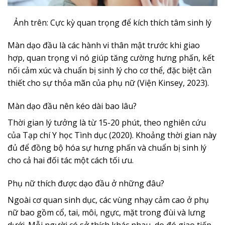
Ảnh trên: Cực kỳ quan trọng để kích thích tâm sinh lý
Màn dạo đầu là các hành vi thân mật trước khi giao
hợp, quan trọng vì nó giúp tăng cường hưng phấn, kết
nối cảm xúc và chuẩn bị sinh lý cho cơ thể, đặc biệt cần
thiết cho sự thỏa mãn của phụ nữ (Viện Kinsey, 2023).
Màn dạo đầu nên kéo dài bao lâu?
Thời gian lý tưởng là từ 15-20 phút, theo nghiên cứu
của Tạp chí Y học Tình dục (2020). Khoảng thời gian này
đủ để đồng bộ hóa sự hưng phấn và chuẩn bị sinh lý
cho cả hai đối tác một cách tối ưu.
Phụ nữ thích được dạo đầu ở những đâu?
Ngoài cơ quan sinh dục, các vùng nhạy cảm cao ở phụ
nữ bao gồm cổ, tai, môi, ngực, mặt trong đùi và lưng
dưới. Mỗi người có sở thích khác nhau, do đó giao tiếp