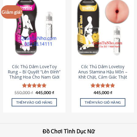
Giảm giá!
Cốc Thủ Dâm LoveToy
Cốc Thủ Dâm Lovetoy
Rung – Bí Quyết “Lên Đỉnh”
Anus Stamina Hậu Môn –
Thăng Hoa Cho Nam Giới
Khít Chặt, Cảm Giác Thật
Giá
Giá
550,000
Được xếp
₫
445,000
₫
Được xếp
445,000
₫
gốc
hiện
hạng
5.00
hạng
4.84
là:
tại
5 sao
5 sao
THÊM VÀO GIỎ HÀNG
THÊM VÀO GIỎ HÀNG
550,000 ₫.
là:
445,000 ₫.
Đồ Chơi Tình Dục Nữ