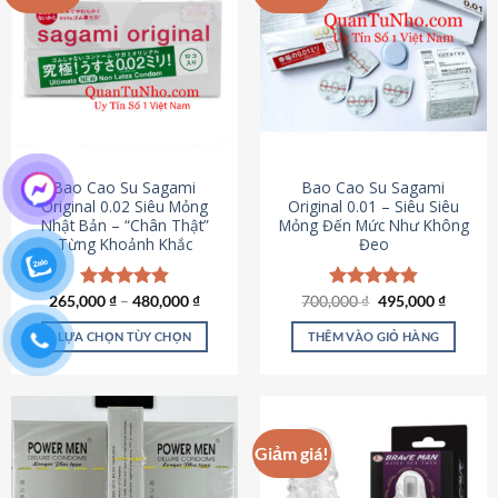
chọn
trên
trang
sản
phẩm
Bao Cao Su Sagami
Bao Cao Su Sagami
Original 0.02 Siêu Mỏng
Original 0.01 – Siêu Siêu
Nhật Bản – “Chân Thật”
Mỏng Đến Mức Như Không
Từng Khoảnh Khắc
Đeo
Giá
Giá
265,000
Được xếp
₫
–
480,000
₫
700,000
Được xếp
₫
495,000
₫
gốc
hiện
hạng
4.87
hạng
4.83
là:
tại
5 sao
5 sao
LỰA CHỌN TÙY CHỌN
THÊM VÀO GIỎ HÀNG
700,000 ₫.
là:
495,000
Sản
phẩm
này
có
Giảm giá!
nhiều
biến