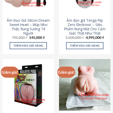
Âm Đạo Giả Silicon Dream
Âm đạo giả Tenga Flip
Sweet Heart – Múp Như
Zero Electronic – Siêu
Thật, Rung Sướng Tê
Phẩm Rung Mút Cho Cảm
Người
Giác Thật Như Thật
Giá
Giá
Giá
Giá
795,000
₫
545,000
₫
5,500,000
₫
4,995,000
₫
gốc
hiện
gốc
hiện
là:
tại
là:
tại
THÊM VÀO GIỎ HÀNG
THÊM VÀO GIỎ HÀNG
795,000 ₫.
là:
5,500,000 ₫.
là:
545,000 ₫.
4,995
Giảm giá!
Giảm giá!