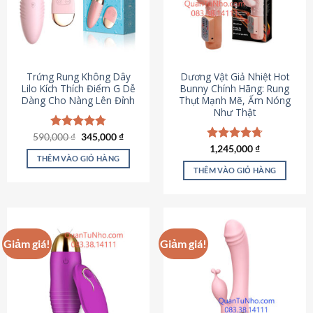
Trứng Rung Không Dây
Dương Vật Giả Nhiệt Hot
Lilo Kích Thích Điểm G Dễ
Bunny Chính Hãng: Rung
Dàng Cho Nàng Lên Đỉnh
Thụt Mạnh Mẽ, Ấm Nóng
Như Thật
Giá
Giá
590,000
Được xếp
₫
345,000
₫
gốc
hiện
hạng
4.79
Được xếp
1,245,000
₫
là:
tại
5 sao
THÊM VÀO GIỎ HÀNG
hạng
4.73
590,000 ₫.
là:
5 sao
THÊM VÀO GIỎ HÀNG
345,000 ₫.
Giảm giá!
Giảm giá!