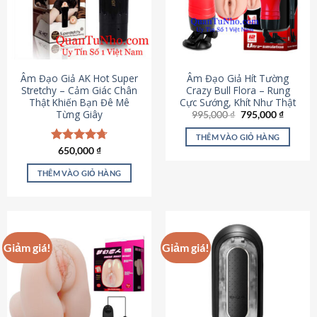
Âm Đạo Giả AK Hot Super
Âm Đạo Giả Hít Tường
Stretchy – Cảm Giác Chân
Crazy Bull Flora – Rung
Thật Khiến Bạn Đê Mê
Cực Sướng, Khít Như Thật
Từng Giây
Giá
Giá
995,000
₫
795,000
₫
gốc
hiện
là:
tại
THÊM VÀO GIỎ HÀNG
995,000 ₫.
là:
Được xếp
650,000
₫
795,000
hạng
4.75
5 sao
THÊM VÀO GIỎ HÀNG
Giảm giá!
Giảm giá!