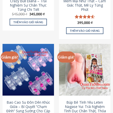
Crazy Bull Eliana – Trải
Mềm Mại Như Thật – Cảm
Nghiệm Sự Chân Thực
Giác Thật, Mê Ly Từng
Từng Chi Tiết
Phút
Giá
Giá
545,000
₫
345,000
₫
gốc
hiện
là:
tại
THÊM VÀO GIỎ HÀNG
Được xếp
395,000
₫
545,000 ₫.
là:
hạng
4.53
345,000 ₫.
5 sao
THÊM VÀO GIỎ HÀNG
Giảm giá!
Giảm giá!
Bao Cao Su Đôn Dên Khúc
Búp Bê Tình Yêu Leten
Giữa – Bí Quyết “Chạm
Nagase Yui: Trải Nghiệm
Đỉnh” Sung Sướng Cho Cặp
Tình Dục Chân Thật, Thỏa