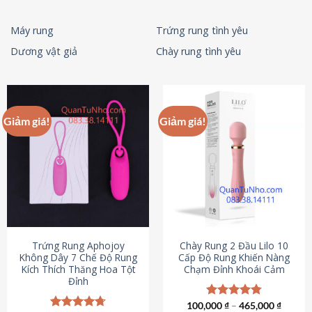
Máy rung
Trứng rung tình yêu
Dương vật giả
Chày rung tình yêu
Giảm giá!
Giảm giá!
Trứng Rung Aphojoy
Chày Rung 2 Đầu Lilo 10
Không Dây 7 Chế Độ Rung
Cấp Độ Rung Khiến Nàng
Kích Thích Thăng Hoa Tột
Chạm Đỉnh Khoái Cảm
Đỉnh
100,000
Được xếp
₫
–
465,000
₫