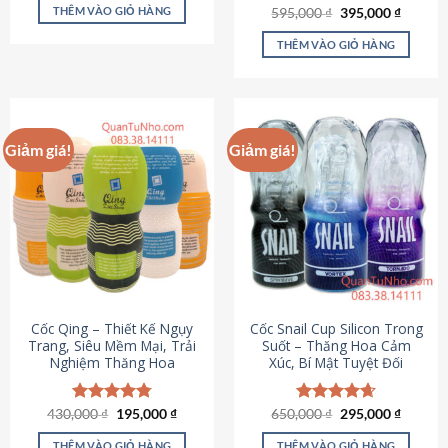
sản
là:
tại
THÊM VÀO GIỎ HÀNG
Giá
Giá
595,000
Được xếp
₫
395,000
₫
895,000 ₫.
là:
phẩm
gốc
hiện
hạng
4.64
695,000 ₫.
là:
tại
5 sao
THÊM VÀO GIỎ HÀNG
595,000 ₫.
là:
395,000
Giảm giá!
Giảm giá!
Cốc Qing – Thiết Kế Ngụy
Cốc Snail Cup Silicon Trong
Trang, Siêu Mềm Mại, Trải
Suốt – Thăng Hoa Cảm
Nghiệm Thăng Hoa
Xúc, Bí Mật Tuyệt Đối
Giá
Giá
Giá
Giá
430,000
Được xếp
₫
195,000
₫
650,000
Được xếp
₫
295,000
₫
gốc
hiện
gốc
hiện
hạng
4.78
hạng
4.69
là:
tại
là:
tại
5 sao
5 sao
THÊM VÀO GIỎ HÀNG
THÊM VÀO GIỎ HÀNG