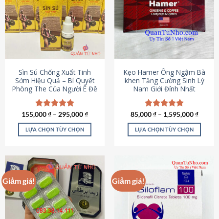
thể.
Các
tùy
chọn
có
thể
được
Sìn Sú Chống Xuất Tinh
Kẹo Hamer Ông Ngậm Bà
chọn
Sớm Hiệu Quả – Bí Quyết
khen Tăng Cường Sinh Lý
Phòng The Của Người Ê Đê
Nam Giới Đỉnh Nhất
trên
trang
sản
155,000
Được xếp
₫
–
295,000
₫
85,000
Được xếp
₫
–
1,595,000
₫
phẩm
hạng
4.95
hạng
5.00
5 sao
5 sao
LỰA CHỌN TÙY CHỌN
LỰA CHỌN TÙY CHỌN
Sản
Sản
phẩm
phẩm
này
này
có
có
Giảm giá!
Giảm giá!
nhiều
nhiều
biến
biến
thể.
thể.
Các
Các