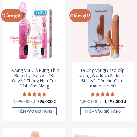
Giảm giá!
Giảm giá!
Dương Vật Giả Rung Thụt
Dương vật giả cao cấp
Butterfly Dance – “Bí
Loving World chiến binh –
Quyết” Thăng Hoa Cực
Bí quyết “lên đỉnh” cực
Đỉnh Cho Nàng
mạnh cho nữ
Giá
Giá
Giá
Giá
1,095,000
Được xếp
₫
795,000
₫
1,800,000
Được xếp
₫
1,495,000
₫
gốc
hiện
gốc
hiện
hạng
4.65
hạng
4.89
là:
tại
là:
tại
5 sao
5 sao
THÊM VÀO GIỎ HÀNG
THÊM VÀO GIỎ HÀNG
1,095,000 ₫.
là:
1,800,000 ₫.
là:
795,000 ₫.
1,495