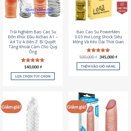
Trải Nghiệm Bao Cao Su
Bao Cao Su PowerMen
Đôn Khúc Đầu Aichao A1 –
0.03 Invi Long Shock Siêu
A4 Từ A Đến Z: Bí Quyết
Mỏng Và Kéo Dài Thời Gian
Tăng Khoái Cảm Cho Quý
Ông
Giá
Giá
500,000
Được xếp
₫
345,000
₫
gốc
hiện
hạng
4.85
là:
tại
5 sao
THÊM VÀO GIỎ HÀNG
Được xếp
140,000
₫
500,000 ₫.
là:
hạng
4.88
345,000
5 sao
LỰA CHỌN TÙY CHỌN
Sản
phẩm
này
có
Giảm giá!
Giảm giá!
nhiều
biến
thể.
Các