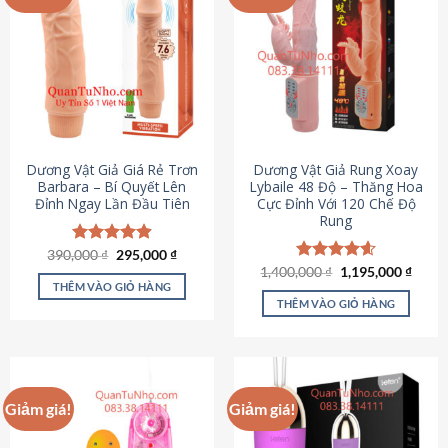
Dương Vật Giả Giá Rẻ Trơn
Dương Vật Giả Rung Xoay
Barbara – Bí Quyết Lên
Lybaile 48 Độ – Thăng Hoa
Đỉnh Ngay Lần Đầu Tiên
Cực Đỉnh Với 120 Chế Độ
Rung
Giá
Giá
390,000
Được xếp
₫
295,000
₫
gốc
hiện
hạng
4.90
Giá
Giá
1,400,000
Được xếp
₫
1,195,000
₫
là:
tại
gốc
hiện
5 sao
THÊM VÀO GIỎ HÀNG
hạng
4.62
390,000 ₫.
là:
là:
tại
5 sao
THÊM VÀO GIỎ HÀNG
295,000 ₫.
1,400,000 ₫.
là:
1,195
Giảm giá!
Giảm giá!