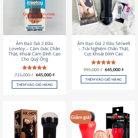
Âm Đạo Giả 2 Đầu
Âm Đạo Giả 2 Đầu Secwell
Lovetoy – Cảm Giác Chân
– Trải Nghiệm Chân Thật,
Thật, Khoái Cảm Đỉnh Cao
Cực Khoái Đỉnh Cao
Cho Quý Ông
Giá
Giá
995,000
Được xếp
₫
645,000
₫
gốc
hiện
Giá
Giá
hạng
4.88
715,000
Được xếp
₫
645,000
₫
là:
tại
gốc
hiện
5 sao
THÊM VÀO GIỎ HÀNG
hạng
4.79
995,000 ₫.
là:
là:
tại
5 sao
THÊM VÀO GIỎ HÀNG
645,000
715,000 ₫.
là:
645,000 ₫.
Giảm giá!