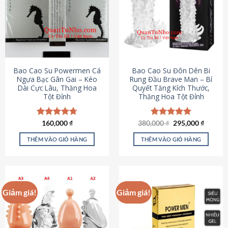
thể.
Các
tùy
chọn
có
thể
được
Bao Cao Su Powermen Cá
Bao Cao Su Đôn Dên Bi
chọn
Ngựa Bạc Gân Gai – Kéo
Rung Đầu Brave Man – Bí
Dài Cực Lâu, Thăng Hoa
Quyết Tăng Kích Thước,
trên
Tột Đỉnh
Thăng Hoa Tột Đỉnh
trang
sản
phẩm
Giá
Giá
Được xếp
160,000
₫
380,000
Được xếp
₫
295,000
₫
gốc
hiện
hạng
4.73
hạng
5.00
là:
tại
5 sao
5 sao
THÊM VÀO GIỎ HÀNG
THÊM VÀO GIỎ HÀNG
380,000 ₫.
là:
295,000
Giảm giá!
Giảm giá!