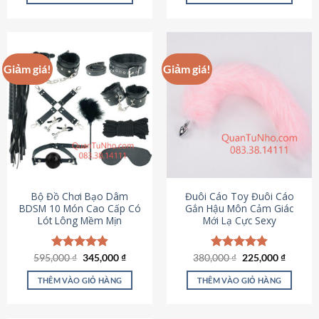
Sản
Sản
phẩm
phẩm
này
này
có
có
Giảm giá!
Giảm giá!
nhiều
nhiều
biến
biến
thể.
thể.
Các
Các
tùy
tùy
chọn
chọn
có
có
thể
thể
được
được
Bộ Đồ Chơi Bạo Dâm
Đuôi Cáo Toy Đuôi Cáo
chọn
chọn
BDSM 10 Món Cao Cấp Có
Gắn Hậu Môn Cảm Giác
Lót Lông Mềm Mịn
Mới Lạ Cực Sexy
trên
trên
trang
trang
sản
sản
Giá
Giá
Giá
Giá
595,000
Được xếp
₫
345,000
₫
380,000
Được xếp
₫
225,000
₫
phẩm
phẩm
gốc
hiện
gốc
hiện
hạng
4.88
hạng
4.88
là:
tại
là:
tại
5 sao
5 sao
THÊM VÀO GIỎ HÀNG
THÊM VÀO GIỎ HÀNG
595,000 ₫.
là:
380,000 ₫.
là:
345,000 ₫.
225,000