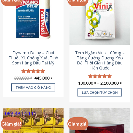
Dynamo Delay – Chai
Tem Ngậm Vinix 100mg –
Thuốc Xịt Chống Xuất Tinh
Tăng Cường Dương Kéo
Sớm Hàng Đầu Tại Mỹ
Dài Thời Gian Hàng Đầu
Hàn Quốc
Giá
Giá
600,000
Được xếp
₫
445,000
₫
gốc
hiện
hạng
5.00
130,000
Được xếp
₫
–
2,100,000
₫
là:
tại
5 sao
THÊM VÀO GIỎ HÀNG
hạng
5.00
600,000 ₫.
là:
5 sao
LỰA CHỌN TÙY CHỌN
445,000 ₫.
Sản
phẩm
này
có
Giảm giá!
Giảm giá!
nhiều
biến