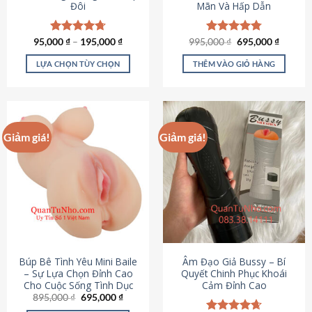
Đôi
Mãn Và Hấp Dẫn
Giá
Giá
95,000
Được xếp
₫
–
195,000
₫
995,000
Được xếp
₫
695,000
₫
gốc
hiện
hạng
4.70
hạng
4.80
là:
tại
5 sao
5 sao
LỰA CHỌN TÙY CHỌN
THÊM VÀO GIỎ HÀNG
995,000 ₫.
là:
695,000
Sản
phẩm
này
có
Giảm giá!
Giảm giá!
nhiều
biến
thể.
Các
tùy
chọn
có
thể
được
Búp Bê Tình Yêu Mini Baile
Âm Đạo Giả Bussy – Bí
chọn
– Sự Lựa Chọn Đỉnh Cao
Quyết Chinh Phục Khoái
Cho Cuộc Sống Tình Dục
Cảm Đỉnh Cao
trên
Giá
Giá
895,000
₫
695,000
₫
trang
gốc
hiện