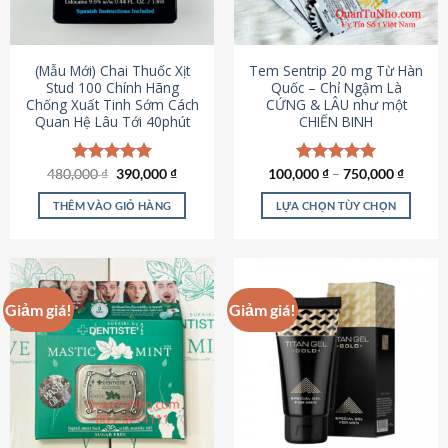
có
có
thể
thể
được
được
(Mẫu Mới) Chai Thuốc Xịt
Tem Sentrip 20 mg Từ Hàn
chọn
chọn
Stud 100 Chính Hãng
Quốc – Chỉ Ngậm Là
Chống Xuất Tinh Sớm Cách
CỨNG & LÂU như một
trên
trên
Quan Hệ Lâu Tới 40phút
CHIẾN BINH
trang
trang
sản
sản
phẩm
phẩm
Giá
Giá
480,000
Được xếp
₫
390,000
₫
100,000
Được xếp
₫
–
750,000
₫
gốc
hiện
hạng
5.00
hạng
5.00
là:
tại
5 sao
5 sao
THÊM VÀO GIỎ HÀNG
LỰA CHỌN TÙY CHỌN
480,000 ₫.
là:
390,000 ₫.
Sản
phẩm
này
có
Giảm giá!
Giảm giá!
nhiều
biến
thể.
Các
tùy
chọn
có