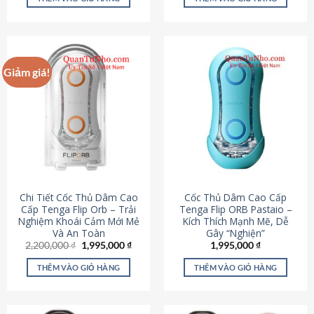
430,000 ₫.
là:
650,000 ₫.
là:
195,000 ₫.
295,000
Giảm giá!
Chi Tiết Cốc Thủ Dâm Cao
Cốc Thủ Dâm Cao Cấp
Cấp Tenga Flip Orb – Trải
Tenga Flip ORB Pastaio –
Nghiệm Khoái Cảm Mới Mẻ
Kích Thích Mạnh Mẽ, Dễ
Và An Toàn
Gây “Nghiện”
Giá
Giá
2,200,000
₫
1,995,000
₫
1,995,000
₫
gốc
hiện
là:
tại
THÊM VÀO GIỎ HÀNG
THÊM VÀO GIỎ HÀNG
2,200,000 ₫.
là:
1,995,000 ₫.