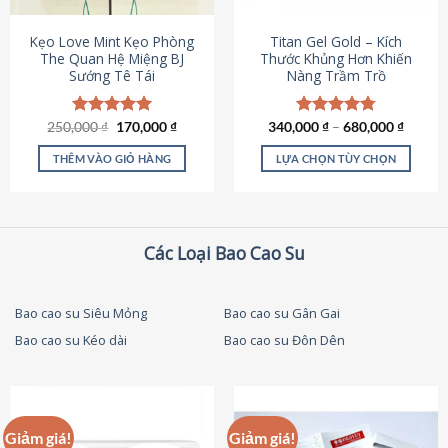
thể
được
Kẹo Love Mint Kẹo Phòng
Titan Gel Gold – Kích
chọn
The Quan Hệ Miệng BJ
Thước Khủng Hơn Khiến
Sướng Tê Tái
Nàng Trầm Trồ
trên
trang
sản
Giá
Giá
250,000
Được xếp
₫
170,000
₫
340,000
Được xếp
₫
–
680,000
₫
phẩm
gốc
hiện
hạng
5.00
hạng
4.79
là:
tại
5 sao
5 sao
THÊM VÀO GIỎ HÀNG
LỰA CHỌN TÙY CHỌN
250,000 ₫.
là:
170,000 ₫.
Sản
phẩm
này
có
Các Loại Bao Cao Su
nhiều
biến
thể.
Bao cao su Siêu Mỏng
Bao cao su Gân Gai
Các
Bao cao su Kéo dài
Bao cao su Đôn Dên
tùy
chọn
có
thể
được
Giảm giá!
Giảm giá!