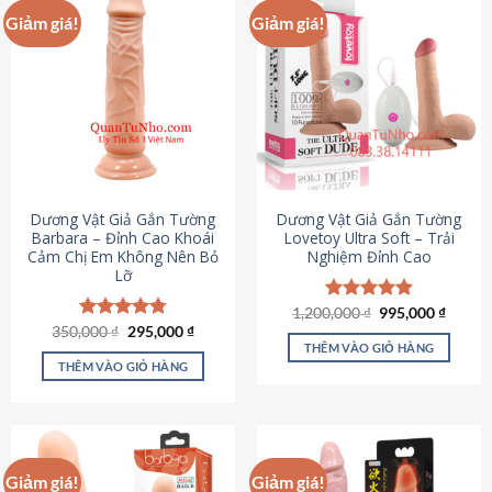
Giảm giá!
Giảm giá!
Dương Vật Giả Gắn Tường
Dương Vật Giả Gắn Tường
Barbara – Đỉnh Cao Khoái
Lovetoy Ultra Soft – Trải
Cảm Chị Em Không Nên Bỏ
Nghiệm Đỉnh Cao
Lỡ
Giá
Giá
1,200,000
Được xếp
₫
995,000
₫
gốc
hiện
Giá
Giá
hạng
4.82
350,000
Được xếp
₫
295,000
₫
là:
tại
gốc
hiện
5 sao
THÊM VÀO GIỎ HÀNG
hạng
4.79
1,200,000 ₫.
là:
là:
tại
5 sao
THÊM VÀO GIỎ HÀNG
995,00
350,000 ₫.
là:
295,000 ₫.
Giảm giá!
Giảm giá!