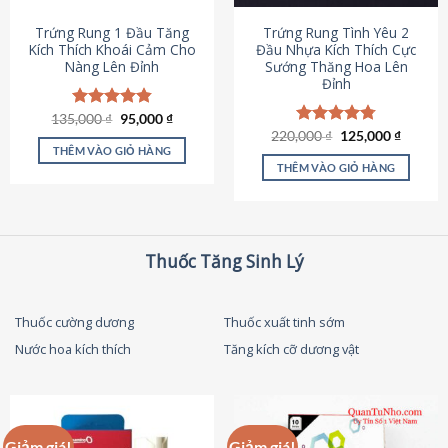
thể
được
Trứng Rung 1 Đầu Tăng
Trứng Rung Tình Yêu 2
chọn
Kích Thích Khoái Cảm Cho
Đầu Nhựa Kích Thích Cực
Nàng Lên Đỉnh
Sướng Thăng Hoa Lên
trên
Đỉnh
trang
sản
Giá
Giá
135,000
Được xếp
₫
95,000
₫
phẩm
gốc
hiện
hạng
4.87
Giá
Giá
220,000
Được xếp
₫
125,000
₫
là:
tại
gốc
hiện
5 sao
THÊM VÀO GIỎ HÀNG
hạng
4.79
135,000 ₫.
là:
là:
tại
5 sao
THÊM VÀO GIỎ HÀNG
95,000 ₫.
220,000 ₫.
là:
125,000
Thuốc Tăng Sinh Lý
Thuốc cường dương
Thuốc xuất tinh sớm
Nước hoa kích thích
Tăng kích cỡ dương vật
Giảm giá!
Giảm giá!