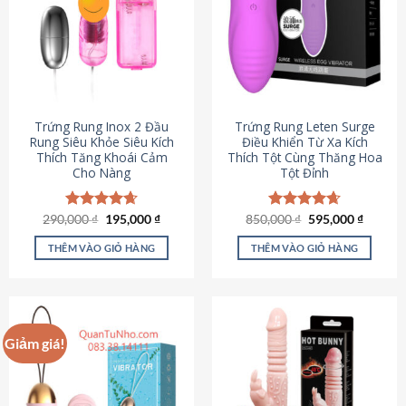
Trứng Rung Inox 2 Đầu
Trứng Rung Leten Surge
Rung Siêu Khỏe Siêu Kích
Điều Khiển Từ Xa Kích
Thích Tăng Khoái Cảm
Thích Tột Cùng Thăng Hoa
Cho Nàng
Tột Đỉnh
Giá
Giá
Giá
Giá
290,000
Được xếp
₫
195,000
₫
850,000
Được xếp
₫
595,000
₫
gốc
hiện
gốc
hiện
hạng
4.64
hạng
4.69
là:
tại
là:
tại
5 sao
5 sao
THÊM VÀO GIỎ HÀNG
THÊM VÀO GIỎ HÀNG
290,000 ₫.
là:
850,000 ₫.
là:
195,000 ₫.
595,000
Giảm giá!