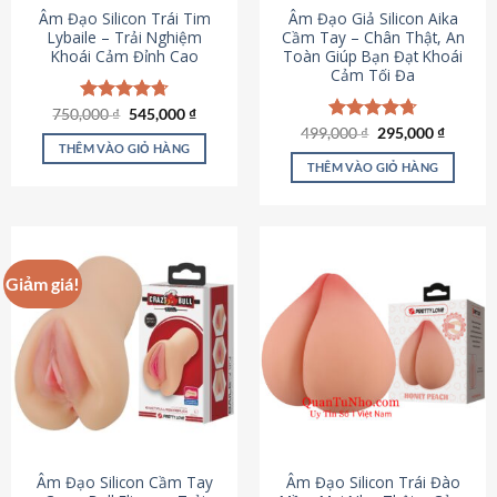
Âm Đạo Silicon Trái Tim
Âm Đạo Giả Silicon Aika
Lybaile – Trải Nghiệm
Cầm Tay – Chân Thật, An
Khoái Cảm Đỉnh Cao
Toàn Giúp Bạn Đạt Khoái
Cảm Tối Đa
Giá
Giá
750,000
Được xếp
₫
545,000
₫
gốc
hiện
hạng
4.70
Giá
Giá
499,000
Được xếp
₫
295,000
₫
là:
tại
gốc
hiện
5 sao
THÊM VÀO GIỎ HÀNG
hạng
4.75
750,000 ₫.
là:
là:
tại
5 sao
THÊM VÀO GIỎ HÀNG
545,000 ₫.
499,000 ₫.
là:
295,000
Giảm giá!
Âm Đạo Silicon Cầm Tay
Âm Đạo Silicon Trái Đào