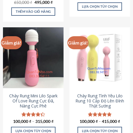
Giá
Giá
hạng
4.80
650,000
Được xếp
₫
495,000
₫
gốc
hiện
5 sao
LỰA CHỌN TÙY CHỌN
hạng
4.72
là:
tại
5 sao
THÊM VÀO GIỎ HÀNG
Sản
650,000 ₫.
là:
495,000 ₫.
phẩm
này
có
nhiều
Giảm giá!
Giảm giá!
biến
thể.
Các
tùy
chọn
có
thể
được
chọn
Chày Rung Mini Lilo Spark
Chày Rung Tình Yêu Lilo
Of Love Rung Cực Đã,
Rung 10 Cấp Độ Lên Đỉnh
trên
Nàng Cực Phê
Thật Sướng
trang
sản
phẩm
100,000
Được xếp
₫
–
315,000
₫
100,000
Được xếp
₫
–
415,000
₫
hạng
4.33
hạng
4.94
5 sao
5 sao
LỰA CHỌN TÙY CHỌN
LỰA CHỌN TÙY CHỌN