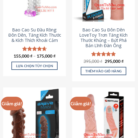
tùy
chọn
có
thể
được
Bao Cao Su Đầu Rồng:
Bao Cao Su Đôn Dên
chọn
Đôn Dên, Tăng Kích Thước
LoveToy Trơn Tăng Kích
& Kích Thích Khoái Cảm
Thước Khủng – Bứt Phá
trên
Bản Lĩnh Đàn Ông
trang
sản
155,000
Được xếp
₫
–
175,000
₫
phẩm
hạng
4.69
Giá
Giá
395,000
Được xếp
₫
295,000
₫
gốc
hiện
5 sao
LỰA CHỌN TÙY CHỌN
hạng
4.82
là:
tại
5 sao
THÊM VÀO GIỎ HÀNG
Sản
395,000 ₫.
là:
295,000
phẩm
này
có
nhiều
Giảm giá!
Giảm giá!
biến
thể.
Các
tùy
chọn
có