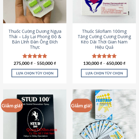
tùy
tùy
chọn
chọn
có
có
thể
thể
được
được
Thuốc Cường Dương Ngựa
Thuốc Siloflam 100mg
chọn
chọn
Thái – Lấy Lại Phong Độ &
Tăng Cường Cương Dương
Bản Lĩnh Đàn Ông Đích
Kéo Dài Thời Gian Nam
trên
trên
Thực
Hiệu Quả
trang
trang
sản
sản
phẩm
phẩm
275,000
Được xếp
₫
–
550,000
₫
130,000
Được xếp
₫
–
650,000
₫
hạng
4.87
hạng
5.00
5 sao
5 sao
LỰA CHỌN TÙY CHỌN
LỰA CHỌN TÙY CHỌN
Sản
Sản
phẩm
phẩm
này
này
có
có
Giảm giá!
Giảm giá!
nhiều
nhiều
biến
biến
thể.
thể.
Các
Các
tùy
tùy
chọn
chọn