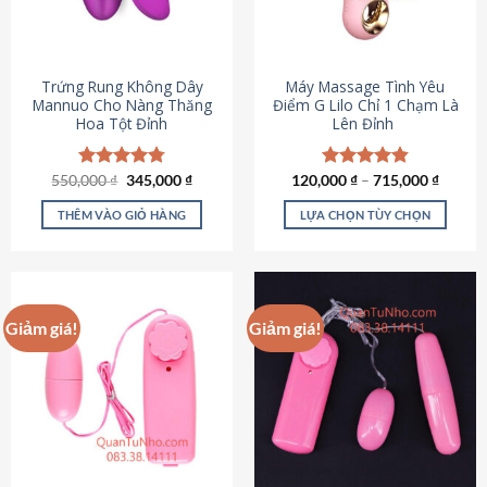
Trứng Rung Không Dây
Máy Massage Tình Yêu
Mannuo Cho Nàng Thăng
Điểm G Lilo Chỉ 1 Chạm Là
Hoa Tột Đỉnh
Lên Đỉnh
Giá
Giá
550,000
Được xếp
₫
345,000
₫
120,000
Được xếp
₫
–
715,000
₫
gốc
hiện
hạng
4.81
hạng
4.85
là:
tại
5 sao
5 sao
THÊM VÀO GIỎ HÀNG
LỰA CHỌN TÙY CHỌN
550,000 ₫.
là:
345,000 ₫.
Sản
phẩm
này
có
Giảm giá!
Giảm giá!
nhiều
biến
thể.
Các
tùy
chọn
có