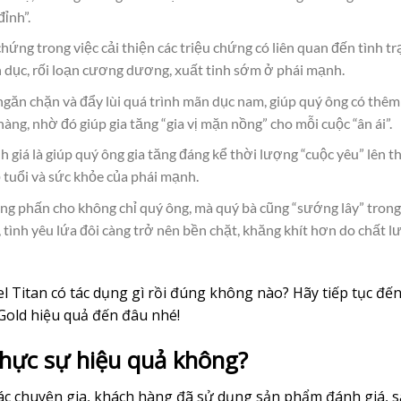
đỉnh”.
chứng trong việc cải thiện các triệu chứng có liên quan đến tình t
nh dục, rối loạn cương dương, xuất tinh sớm ở phái mạnh.
c ngăn chặn và đẩy lùi quá trình mãn dục nam, giúp quý ông có thê
nàng, nhờ đó giúp gia tăng “gia vị mặn nồng” cho mỗi cuộc “ân ái”.
h giá là giúp quý ông gia tăng đáng kể thời lượng “cuộc yêu” lên t
ộ tuổi và sức khỏe của phái mạnh.
 hưng phấn cho không chỉ quý ông, mà quý bà cũng “sướng lây” tron
 tình yêu lứa đôi càng trở nên bền chặt, khăng khít hơn do chất 
 Titan có tác dụng gì rồi đúng không nào? Hãy tiếp tục đến
Gold hiệu quả đến đâu nhé!
thực sự hiệu quả không?
ác chuyên gia, khách hàng đã sử dụng sản phẩm đánh giá, 