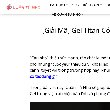
Bỏ
BAO CAO SU
GEL BÔI TRƠN
TĂ
qua
VỀ QUÂN TỬ NHỎ
nội
dung
[Giải Mã] Gel Titan 
“Cậu nhỏ” thiếu sức mạnh, rắn chắc là một
cho những “cuộc yêu” thiếu dư vị khoái lạc,
cánh” tuyệt vời trong trường hợp này. Nhưng
có tác dụng gì
?
Trong bài viết này, Quân Tử Nhỏ sẽ giúp b
Gel trong việc cải thiện bản lĩnh và phong