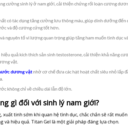
g cường sinh lý ở nam giới, cải thiện chứng rối loạn cương dươ
ất có tác dụng tăng cường lưu thông máu, giúp dinh dưỡng đến
hước và độ cương cứng tốt hơn.
 và nguyên tố vi lượng quan trọng giúp tăng ham muốn tình dục v
iệu quả kích thích sản sinh testosterone, cải thiện khả năng cư
ương vật.
thước dương vật
nhờ cơ chế đưa các hạt hoạt chất siêu nhỏ lấp đ
a.
c không chỉ về chiều dài lẫn độ lớn.
ng gì đối với sinh lý nam giới?
 xuất tinh sớm khi quan hệ tình dục, chắc chắn sẽ rất muốn
 và hiệu quả. Titan Gel là một giải pháp đáng lựa chọn.