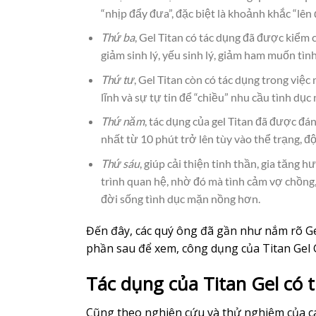
“nhịp đẩy đưa”, đặc biệt là khoảnh khắc “lên 
Thứ ba
, Gel Titan có tác dụng đã được kiểm 
giảm sinh lý, yếu sinh lý, giảm ham muốn tì
Thứ tư
, Gel Titan còn có tác dụng trong việ
lĩnh và sự tự tin để “chiều” nhu cầu tình dục 
Thứ năm
, tác dụng của gel Titan đã được đán
nhất từ 10 phút trở lên tùy vào thể trạng, đ
Thứ sáu
, giúp cải thiện tinh thần, gia tăng
trình quan hệ, nhờ đó mà tình cảm vợ chồng,
đời sống tình dục mặn nồng hơn.
Đến đây, các quý ông đã gần như nắm rõ Gel
phần sau để xem, công dụng của Titan Gel 
Tác dụng của Titan Gel có 
Cũng theo nghiên cứu và thử nghiệm của c