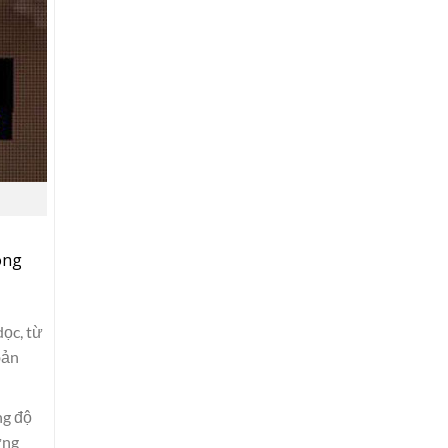
ông
dọc, từ
bản
ng độ
ừng