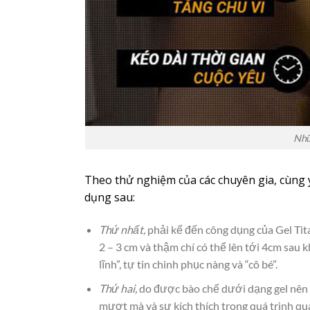
Nhữ
Theo thử nghiệm của các chuyên gia, cùng ý
dụng sau:
Thứ nhất,
phải kể đến công dụng của Gel Tita
2 – 3 cm và thậm chí có thể lên tới 4cm sau
lĩnh”, tự tin chinh phục nàng và “cô bé”.
Thứ hai,
do được bào chế dưới dạng gel nên s
mượt mà và sự kích thích trong quá trình qua