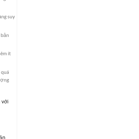
rạng suy
m bản
hêm ít
g quá
lượng
 với
sản