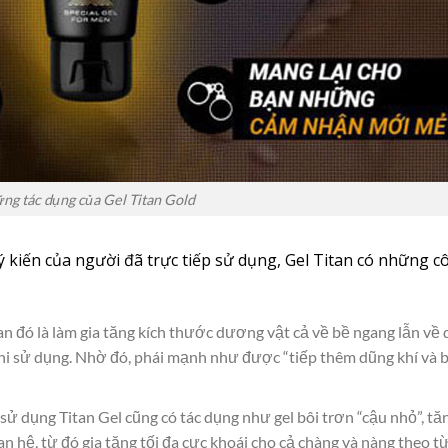
ng tác dụng của Gel Titan Gold
 kiến của người đã trực tiếp sử dụng, Gel Titan có những c
n đó là làm gia tăng kích thước dương vật cả về bề ngang lẫn về 
 khi sử dụng. Nhờ đó, phái mạnh như được “tiếp thêm dũng khí và 
ử dụng Titan Gel cũng có tác dụng như gel bôi trơn “cậu nhỏ”, tă
n hệ, từ đó gia tăng tối đa cực khoái cho cả chàng và nàng theo t