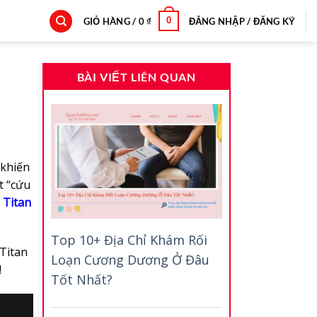
0
GIỎ HÀNG /
0
₫
ĐĂNG NHẬP / ĐĂNG KÝ
BÀI VIẾT LIÊN QUAN
 khiến
t “cứu
 Titan
Top 10+ Địa Chỉ Khám Rối
Titan
Loạn Cương Dương Ở Đâu
!
Tốt Nhất?