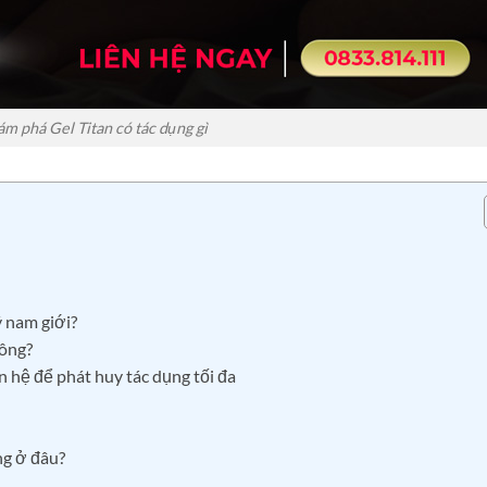
m phá Gel Titan có tác dụng gì
ý nam giới?
hông?
 hệ để phát huy tác dụng tối đa
ng ở đâu?