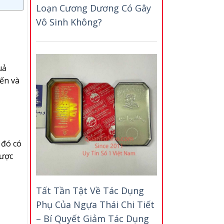
Loạn Cương Dương Có Gây
Vô Sinh Không?
uả
iến và
 đó có
được
Tất Tần Tật Về Tác Dụng
Phụ Của Ngựa Thái Chi Tiết
– Bí Quyết Giảm Tác Dụng