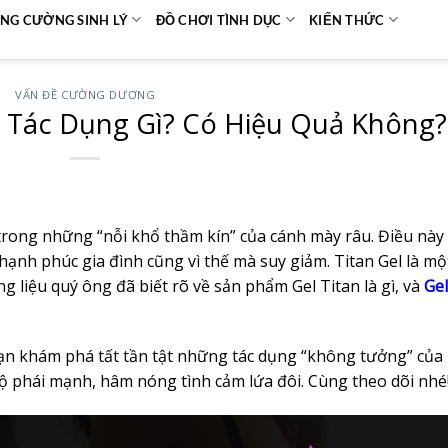
NG CƯỜNG SINH LÝ
ĐỒ CHƠI TÌNH DỤC
KIẾN THỨC
VẤN ĐỀ CƯỜNG DƯƠNG
Có Tác Dụng Gì? Có Hiệu Quả Không?
 trong những “nỗi khổ thầm kín” của cánh mày râu. Điều này
 hạnh phúc gia đình cũng vì thế mà suy giảm. Titan Gel là mộ
 liệu quý ông đã biết rõ về sản phẩm Gel Titan là gì, và
Gel
ạn khám phá tất tần tật những tác dụng “không tưởng” của 
 độ phái mạnh, hâm nóng tình cảm lứa đôi. Cùng theo dõi nhé