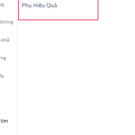
ng,
Phụ Hiệu Quả
 dương
à khả
ơng
ầy
 tìm