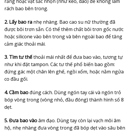
răng hoặc vật sắc nhọn (như kéo, dao) để không làm
rách bao bên trong.
2. Lấy bao ra
nhẹ nhàng. Bao cao su nữ thường đã
được bôi trơn sẵn. Có thể thêm chất bôi trơn gốc nước
hoặc silicone vào bên trong và bên ngoài bao để tăng
cảm giác thoải mái.
3. Tìm tư thế
thoải mái nhất để đưa bao vào, tương tự
như khi đặt tampon. Các tư thế phổ biến bao gồm:
đứng gác một chân lên ghế, ngồi xổm, hoặc nằm ngửa
co đầu gối.
4. Cầm bao
đúng cách. Dùng ngón tay cái và ngón trỏ
bóp vòng trong (vòng nhỏ, đầu đóng) thành hình số 8
dẹt.
5. Đưa bao vào
âm đạo. Dùng tay còn lại vạch môi âm
hộ, nhẹ nhàng đưa vòng trong đã bóp dẹt vào sâu bên