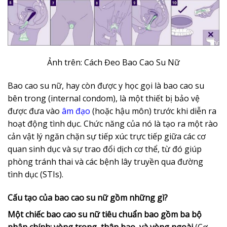
Ảnh trên: Cách Đeo Bao Cao Su Nữ
Bao cao su nữ, hay còn được y học gọi là bao cao su
bên trong (internal condom), là một thiết bị bảo vệ
được đưa vào
âm đạo
(hoặc hậu môn) trước khi diễn ra
hoạt động tình dục. Chức năng của nó là tạo ra một rào
cản vật lý ngăn chặn sự tiếp xúc trực tiếp giữa các cơ
quan sinh dục và sự trao đổi dịch cơ thể, từ đó giúp
phòng tránh thai và các bệnh lây truyền qua đường
tình dục (STIs).
Cấu tạo của bao cao su nữ gồm những gì?
Một chiếc bao cao su nữ tiêu chuẩn bao gồm ba bộ
phận chính: vòng trong, thân bao, và vòng ngoài
(Cơ