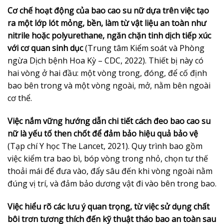
Cơ chế hoạt động của bao cao su nữ dựa trên việc tạo
ra một lớp lót mỏng, bền, làm từ vật liệu an toàn như
nitrile hoặc polyurethane, ngăn chặn tinh dịch tiếp xúc
với cơ quan sinh dục
(Trung tâm Kiểm soát và Phòng
ngừa Dịch bệnh Hoa Kỳ – CDC, 2022). Thiết bị này có
hai vòng ở hai đầu: một vòng trong, đóng, để cố định
bao bên trong và một vòng ngoài, mở, nằm bên ngoài
cơ thể.
Việc nắm vững hướng dẫn chi tiết cách đeo bao cao su
nữ là yếu tố then chốt để đảm bảo hiệu quả bảo vệ
(Tạp chí Y học The Lancet, 2021). Quy trình bao gồm
việc kiểm tra bao bì, bóp vòng trong nhỏ, chọn tư thế
thoải mái để đưa vào, đẩy sâu đến khi vòng ngoài nằm
đúng vị trí, và đảm bảo dương vật đi vào bên trong bao.
Việc hiểu rõ các lưu ý quan trọng, từ việc sử dụng chất
bôi trơn tương thích đến kỹ thuật tháo bao an toàn sau