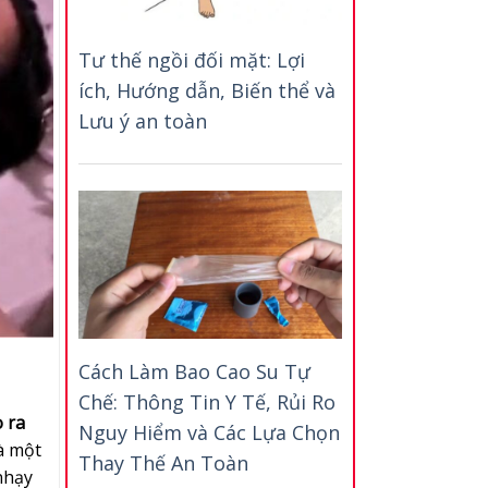
Tư thế ngồi đối mặt: Lợi
ích, Hướng dẫn, Biến thể và
Lưu ý an toàn
Cách Làm Bao Cao Su Tự
Chế: Thông Tin Y Tế, Rủi Ro
o ra
Nguy Hiểm và Các Lựa Chọn
à một
Thay Thế An Toàn
nhạy