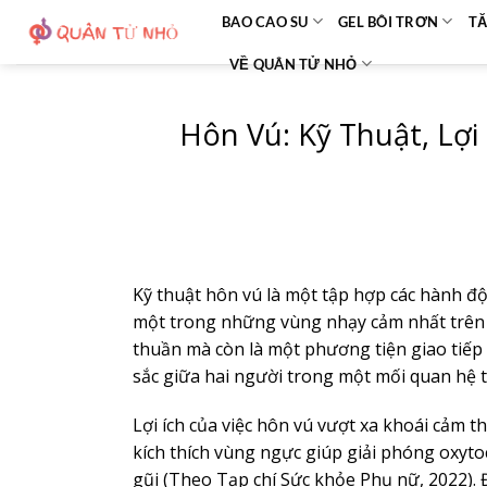
Bỏ
BAO CAO SU
GEL BÔI TRƠN
TĂ
qua
VỀ QUÂN TỬ NHỎ
nội
dung
Hôn Vú: Kỹ Thuật, Lợi
Kỹ thuật hôn vú là một tập hợp các hành độn
một trong những vùng nhạy cảm nhất trên c
thuần mà còn là một phương tiện giao tiếp 
sắc giữa hai người trong một mối quan hệ 
Lợi ích của việc hôn vú vượt xa khoái cảm t
kích thích vùng ngực giúp giải phóng oxyto
gũi (Theo Tạp chí Sức khỏe Phụ nữ, 2022). 