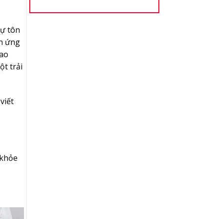
sự tôn
ản ứng
cao
ột trải
viết
 khỏe