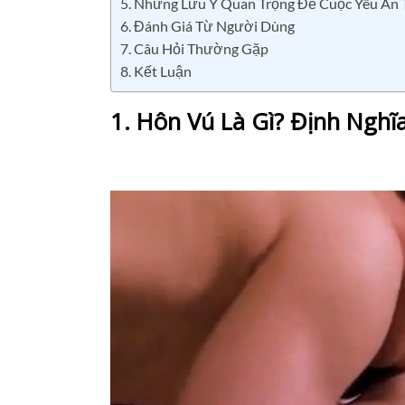
5. Những Lưu Ý Quan Trọng Để Cuộc Yêu An 
6. Đánh Giá Từ Người Dùng
7. Câu Hỏi Thường Gặp
8. Kết Luận
1. Hôn Vú Là Gì? Định Ngh