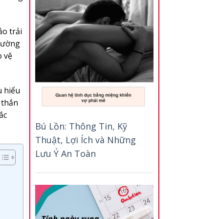
o trải
 đường
o vệ
u hiểu
 thắn
ắc
Bú Lồn: Thông Tin, Kỹ
Thuật, Lợi Ích và Những
Lưu Ý An Toàn