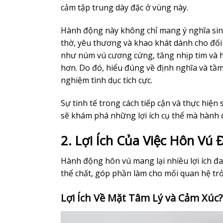
cảm tập trung dày đặc ở vùng này.
Hành động này không chỉ mang ý nghĩa sinh 
thờ, yêu thương và khao khát dành cho đối t
như núm vú cương cứng, tăng nhịp tim và h
hơn. Do đó, hiểu đúng về định nghĩa và tầm
nghiệm tình dục tích cực.
Sự tinh tế trong cách tiếp cận và thực hiện 
sẽ khám phá những lợi ích cụ thể mà hành 
2. Lợi Ích Của Việc Hôn Vú
Hành động hôn vú mang lại nhiều lợi ích đa 
thể chất, góp phần làm cho mối quan hệ tr
Lợi Ích Về Mặt Tâm Lý và Cảm Xúc?