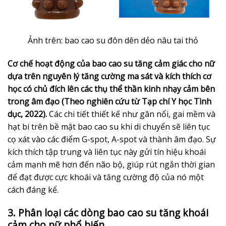
Ảnh trên: bao cao su đôn dên dẻo nâu tai thỏ
Cơ chế hoạt động của bao cao su tăng cảm giác cho nữ
dựa trên nguyên lý tăng cường ma sát và kích thích cơ
học có chủ đích lên các thụ thể thần kinh nhạy cảm bên
trong âm đạo (Theo nghiên cứu từ Tạp chí Y học Tình
dục, 2022).
Các chi tiết thiết kế như gân nổi, gai mềm và
hạt bi trên bề mặt bao cao su khi di chuyển sẽ liên tục
cọ xát vào các điểm G-spot, A-spot và thành âm đạo. Sự
kích thích tập trung và liên tục này gửi tín hiệu khoái
cảm mạnh mẽ hơn đến não bộ, giúp rút ngắn thời gian
để đạt được cực khoái và tăng cường độ của nó một
cách đáng kể.
3. Phân loại các dòng bao cao su tăng khoái
cảm cho nữ phổ biến