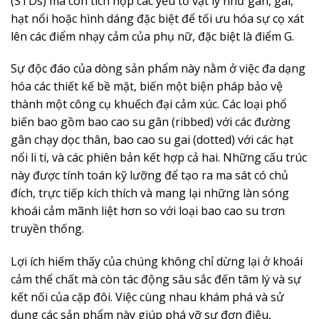
(STDs) mà còn tích hợp các yếu tố vật lý như gân, gai,
hạt nổi hoặc hình dáng đặc biệt để tối ưu hóa sự cọ xát
lên các điểm nhạy cảm của phụ nữ, đặc biệt là điểm G.
Sự độc đáo của dòng sản phẩm này nằm ở việc đa dạng
hóa các thiết kế bề mặt, biến một biện pháp bảo vệ
thành một công cụ khuếch đại cảm xúc. Các loại phổ
biến bao gồm bao cao su gân (ribbed) với các đường
gân chạy dọc thân, bao cao su gai (dotted) với các hạt
nổi li ti, và các phiên bản kết hợp cả hai. Những cấu trúc
này được tính toán kỹ lưỡng để tạo ra ma sát có chủ
đích, trực tiếp kích thích và mang lại những làn sóng
khoái cảm mãnh liệt hơn so với loại bao cao su trơn
truyền thống.
Lợi ích hiếm thấy của chúng không chỉ dừng lại ở khoái
cảm thể chất mà còn tác động sâu sắc đến tâm lý và sự
kết nối của cặp đôi. Việc cùng nhau khám phá và sử
dụng các sản phẩm này giúp phá vỡ sự đơn điệu,