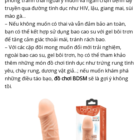
phòng tránh thai ngoài ý muốn và ngăn chặn bệnh lây
truyền qua đường tình dục như HIV, lậu, giang mai, sùi
mào gà…
– Nếu không muốn có thai và vẫn đảm bảo an toàn,
bạn có thể kết hợp sử dụng bao cao su với gel bôi trơn
để tăng cảm giác thoải mái, tránh rách bao.
– Với các cặp đôi mong muốn đổi mới trải nghiệm,
ngoài bao cao su, gel bôi trơn, họ có thể tham khảo
thêm những món đồ chơi tình dục như trứng rung tình
yêu, chày rung, dương vật giả…; nếu muốn khám phá
những điều táo bạo,
đồ chơi BDSM
sẽ là gợi ý không
tồi.