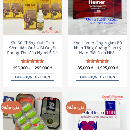
thể.
Các
tùy
chọn
có
thể
được
Sìn Sú Chống Xuất Tinh
Kẹo Hamer Ông Ngậm Bà
chọn
Sớm Hiệu Quả – Bí Quyết
khen Tăng Cường Sinh Lý
Phòng The Của Người Ê Đê
Nam Giới Đỉnh Nhất
trên
trang
sản
155,000
Được xếp
₫
–
295,000
₫
85,000
Được xếp
₫
–
1,595,000
₫
phẩm
hạng
4.95
hạng
5.00
5 sao
5 sao
LỰA CHỌN TÙY CHỌN
LỰA CHỌN TÙY CHỌN
Sản
Sản
phẩm
phẩm
này
này
có
có
Giảm giá!
Giảm giá!
nhiều
nhiều
biến
biến
thể.
thể.
Các
Các