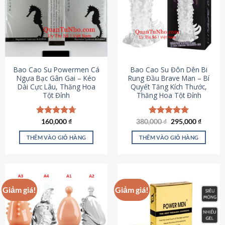
thể.
Các
tùy
chọn
có
thể
được
Bao Cao Su Powermen Cá
Bao Cao Su Đôn Dên Bi
chọn
Ngựa Bạc Gân Gai – Kéo
Rung Đầu Brave Man – Bí
Dài Cực Lâu, Thăng Hoa
Quyết Tăng Kích Thước,
trên
Tột Đỉnh
Thăng Hoa Tột Đỉnh
trang
sản
phẩm
Giá
Giá
Được xếp
160,000
₫
380,000
Được xếp
₫
295,000
₫
gốc
hiện
hạng
4.73
hạng
5.00
là:
tại
5 sao
5 sao
THÊM VÀO GIỎ HÀNG
THÊM VÀO GIỎ HÀNG
380,000 ₫.
là:
295,000
Giảm giá!
Giảm giá!