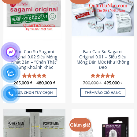
chọn
trên
trang
sản
phẩm
Bao Cao Su Sagami
Bao Cao Su Sagami
Original 0.02 Siêu Mỏng
Original 0.01 – Siêu Siêu
Nhật Bản – “Chân Thật”
Mỏng Đến Mức Như Không
Từng Khoảnh Khắc
Đeo
Giá
Giá
265,000
Được xếp
₫
–
480,000
₫
700,000
Được xếp
₫
495,000
₫
gốc
hiện
hạng
4.87
hạng
4.83
là:
tại
5 sao
5 sao
LỰA CHỌN TÙY CHỌN
THÊM VÀO GIỎ HÀNG
700,000 ₫.
là:
495,000
Sản
phẩm
này
có
Giảm giá!
nhiều
biến