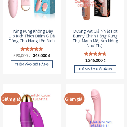
Trứng Rung Không Dây
Dương Vật Giả Nhiệt Hot
Lilo Kích Thích Điểm G Dễ
Bunny Chính Hãng: Rung
Dàng Cho Nàng Lên Đỉnh
Thụt Mạnh Mẽ, Ấm Nóng
Như Thật
Giá
Giá
590,000
Được xếp
₫
345,000
₫
gốc
hiện
hạng
4.79
Được xếp
1,245,000
₫
là:
tại
5 sao
THÊM VÀO GIỎ HÀNG
hạng
4.73
590,000 ₫.
là:
5 sao
THÊM VÀO GIỎ HÀNG
345,000 ₫.
Giảm giá!
Giảm giá!