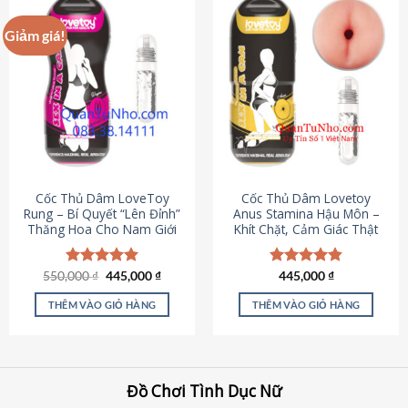
Giảm giá!
Cốc Thủ Dâm LoveToy
Cốc Thủ Dâm Lovetoy
Rung – Bí Quyết “Lên Đỉnh”
Anus Stamina Hậu Môn –
Thăng Hoa Cho Nam Giới
Khít Chặt, Cảm Giác Thật
Giá
Giá
550,000
Được xếp
₫
445,000
₫
Được xếp
445,000
₫
gốc
hiện
hạng
5.00
hạng
4.84
là:
tại
5 sao
5 sao
THÊM VÀO GIỎ HÀNG
THÊM VÀO GIỎ HÀNG
550,000 ₫.
là:
445,000 ₫.
Đồ Chơi Tình Dục Nữ