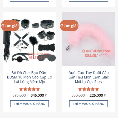
Sản
Sản
phẩm
phẩm
này
này
có
có
Giảm giá!
Giảm giá!
nhiều
nhiều
biến
biến
thể.
thể.
Các
Các
tùy
tùy
chọn
chọn
có
có
thể
thể
được
được
Bộ Đồ Chơi Bạo Dâm
Đuôi Cáo Toy Đuôi Cáo
chọn
chọn
BDSM 10 Món Cao Cấp Có
Gắn Hậu Môn Cảm Giác
Lót Lông Mềm Mịn
Mới Lạ Cực Sexy
trên
trên
trang
trang
sản
sản
Giá
Giá
Giá
Giá
595,000
Được xếp
₫
345,000
₫
380,000
Được xếp
₫
225,000
₫
phẩm
phẩm
gốc
hiện
gốc
hiện
hạng
4.88
hạng
4.88
là:
tại
là:
tại
5 sao
5 sao
THÊM VÀO GIỎ HÀNG
THÊM VÀO GIỎ HÀNG
595,000 ₫.
là:
380,000 ₫.
là:
345,000 ₫.
225,000