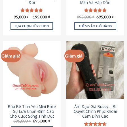
Đôi
Mãn Và Hấp Dẫn
Giá
Giá
95,000
Được xếp
₫
–
195,000
₫
995,000
Được xếp
₫
695,000
₫
gốc
hiện
hạng
4.70
hạng
4.80
là:
tại
5 sao
5 sao
LỰA CHỌN TÙY CHỌN
THÊM VÀO GIỎ HÀNG
995,000 ₫.
là:
695,000
Sản
phẩm
này
có
Giảm giá!
Giảm giá!
nhiều
biến
thể.
Các
tùy
chọn
có
thể
được
Búp Bê Tình Yêu Mini Baile
Âm Đạo Giả Bussy – Bí
chọn
– Sự Lựa Chọn Đỉnh Cao
Quyết Chinh Phục Khoái
Cho Cuộc Sống Tình Dục
Cảm Đỉnh Cao
trên
Giá
Giá
895,000
₫
695,000
₫
trang
gốc
hiện