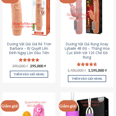
Dương Vật Giả Giá Rẻ Trơn
Dương Vật Giả Rung Xoay
Barbara – Bí Quyết Lên
Lybaile 48 Độ – Thăng Hoa
Đỉnh Ngay Lần Đầu Tiên
Cực Đỉnh Với 120 Chế Độ
Rung
Giá
Giá
390,000
Được xếp
₫
295,000
₫
gốc
hiện
hạng
4.90
Giá
Giá
1,400,000
Được xếp
₫
1,195,000
₫
là:
tại
gốc
hiện
5 sao
THÊM VÀO GIỎ HÀNG
hạng
4.62
390,000 ₫.
là:
là:
tại
5 sao
THÊM VÀO GIỎ HÀNG
295,000 ₫.
1,400,000 ₫.
là:
1,195
Giảm giá!
Giảm giá!