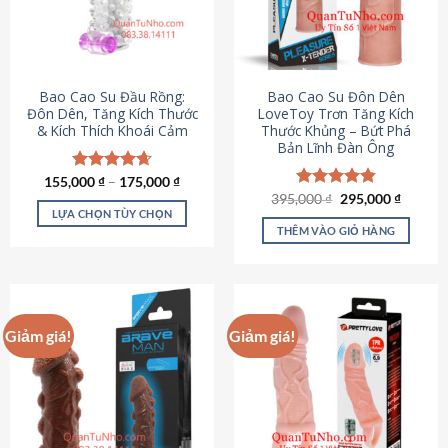
tùy
chọn
có
thể
được
Bao Cao Su Đầu Rồng:
Bao Cao Su Đôn Dên
chọn
Đôn Dên, Tăng Kích Thước
LoveToy Trơn Tăng Kích
& Kích Thích Khoái Cảm
Thước Khủng – Bứt Phá
trên
Bản Lĩnh Đàn Ông
trang
sản
155,000
Được xếp
₫
–
175,000
₫
phẩm
hạng
4.69
Giá
Giá
395,000
Được xếp
₫
295,000
₫
gốc
hiện
5 sao
LỰA CHỌN TÙY CHỌN
hạng
4.82
là:
tại
5 sao
THÊM VÀO GIỎ HÀNG
Sản
395,000 ₫.
là:
295,000
phẩm
này
có
nhiều
Giảm giá!
Giảm giá!
biến
thể.
Các
tùy
chọn
có