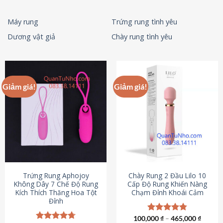
Máy rung
Trứng rung tình yêu
Dương vật giả
Chày rung tình yêu
Giảm giá!
Giảm giá!
Trứng Rung Aphojoy
Chày Rung 2 Đầu Lilo 10
Không Dây 7 Chế Độ Rung
Cấp Độ Rung Khiến Nàng
Kích Thích Thăng Hoa Tột
Chạm Đỉnh Khoái Cảm
Đỉnh
100,000
Được xếp
₫
–
465,000
₫