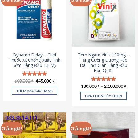
Dynamo Delay – Chai
Tem Ngậm Vinix 100mg –
Thuốc Xịt Chống Xuất Tinh
Tăng Cường Dương Kéo
Sớm Hàng Đầu Tại Mỹ
Dài Thời Gian Hàng Đầu
Hàn Quốc
Giá
Giá
600,000
Được xếp
₫
445,000
₫
gốc
hiện
hạng
5.00
130,000
Được xếp
₫
–
2,100,000
₫
là:
tại
5 sao
THÊM VÀO GIỎ HÀNG
hạng
5.00
600,000 ₫.
là:
5 sao
LỰA CHỌN TÙY CHỌN
445,000 ₫.
Sản
phẩm
này
có
Giảm giá!
Giảm giá!
nhiều
biến