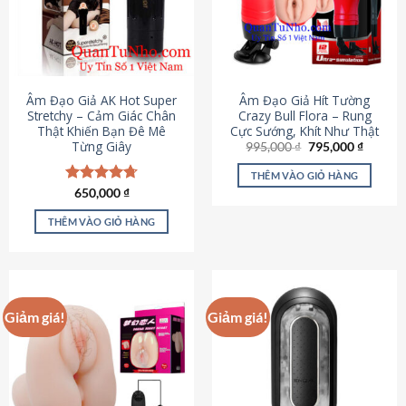
Âm Đạo Giả AK Hot Super
Âm Đạo Giả Hít Tường
Stretchy – Cảm Giác Chân
Crazy Bull Flora – Rung
Thật Khiến Bạn Đê Mê
Cực Sướng, Khít Như Thật
Từng Giây
Giá
Giá
995,000
₫
795,000
₫
gốc
hiện
là:
tại
THÊM VÀO GIỎ HÀNG
995,000 ₫.
là:
Được xếp
650,000
₫
795,000
hạng
4.75
5 sao
THÊM VÀO GIỎ HÀNG
Giảm giá!
Giảm giá!