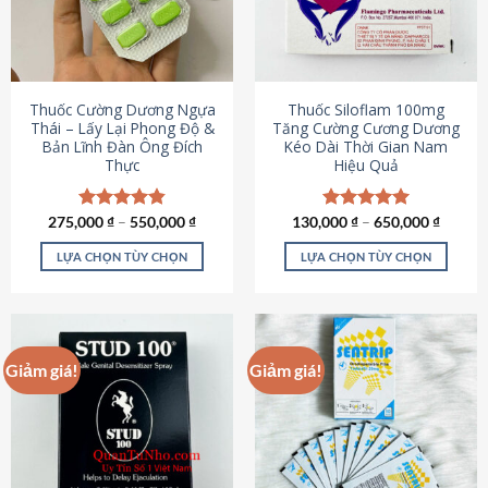
tùy
tùy
chọn
chọn
có
có
thể
thể
được
được
Thuốc Cường Dương Ngựa
Thuốc Siloflam 100mg
chọn
chọn
Thái – Lấy Lại Phong Độ &
Tăng Cường Cương Dương
Bản Lĩnh Đàn Ông Đích
Kéo Dài Thời Gian Nam
trên
trên
Thực
Hiệu Quả
trang
trang
sản
sản
phẩm
phẩm
275,000
Được xếp
₫
–
550,000
₫
130,000
Được xếp
₫
–
650,000
₫
hạng
4.87
hạng
5.00
5 sao
5 sao
LỰA CHỌN TÙY CHỌN
LỰA CHỌN TÙY CHỌN
Sản
Sản
phẩm
phẩm
này
này
có
có
Giảm giá!
Giảm giá!
nhiều
nhiều
biến
biến
thể.
thể.
Các
Các
tùy
tùy
chọn
chọn