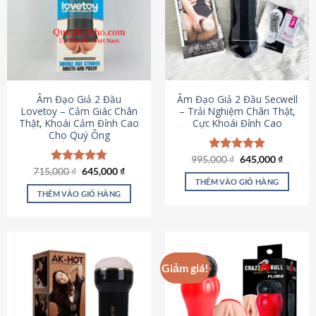
Âm Đạo Giả 2 Đầu
Âm Đạo Giả 2 Đầu Secwell
Lovetoy – Cảm Giác Chân
– Trải Nghiệm Chân Thật,
Thật, Khoái Cảm Đỉnh Cao
Cực Khoái Đỉnh Cao
Cho Quý Ông
Giá
Giá
995,000
Được xếp
₫
645,000
₫
gốc
hiện
Giá
Giá
hạng
4.88
715,000
Được xếp
₫
645,000
₫
là:
tại
gốc
hiện
5 sao
THÊM VÀO GIỎ HÀNG
hạng
4.79
995,000 ₫.
là:
là:
tại
5 sao
THÊM VÀO GIỎ HÀNG
645,000
715,000 ₫.
là:
645,000 ₫.
Giảm giá!