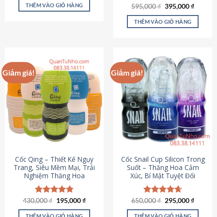
sản
là:
tại
THÊM VÀO GIỎ HÀNG
Giá
Giá
595,000
Được xếp
₫
395,000
₫
895,000 ₫.
là:
phẩm
gốc
hiện
hạng
4.64
695,000 ₫.
là:
tại
5 sao
THÊM VÀO GIỎ HÀNG
595,000 ₫.
là:
395,000
Giảm giá!
Giảm giá!
Cốc Qing – Thiết Kế Ngụy
Cốc Snail Cup Silicon Trong
Trang, Siêu Mềm Mại, Trải
Suốt – Thăng Hoa Cảm
Nghiệm Thăng Hoa
Xúc, Bí Mật Tuyệt Đối
Giá
Giá
Giá
Giá
430,000
Được xếp
₫
195,000
₫
650,000
Được xếp
₫
295,000
₫
gốc
hiện
gốc
hiện
hạng
4.78
hạng
4.69
là:
tại
là:
tại
5 sao
5 sao
THÊM VÀO GIỎ HÀNG
THÊM VÀO GIỎ HÀNG