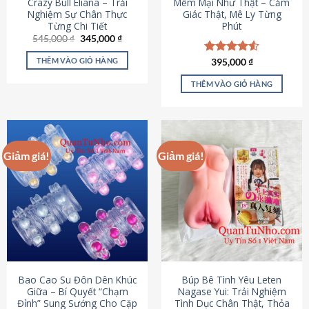
Crazy Bull Eliana – Trải
Mềm Mại Như Thật – Cảm
Nghiệm Sự Chân Thực
Giác Thật, Mê Ly Từng
Từng Chi Tiết
Phút
Giá
Giá
545,000
₫
345,000
₫
gốc
hiện
là:
tại
THÊM VÀO GIỎ HÀNG
Được xếp
395,000
₫
545,000 ₫.
là:
hạng
4.53
345,000 ₫.
5 sao
THÊM VÀO GIỎ HÀNG
Giảm giá!
Giảm giá!
Bao Cao Su Đôn Dên Khúc
Búp Bê Tình Yêu Leten
Giữa – Bí Quyết “Chạm
Nagase Yui: Trải Nghiệm
Đỉnh” Sung Sướng Cho Cặp
Tình Dục Chân Thật, Thỏa