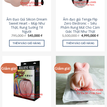
Âm Đạo Giả Silicon Dream
Âm đạo giả Tenga Flip
Sweet Heart – Múp Như
Zero Electronic – Siêu
Thật, Rung Sướng Tê
Phẩm Rung Mút Cho Cảm
Người
Giác Thật Như Thật
Giá
Giá
Giá
Giá
795,000
₫
545,000
₫
5,500,000
₫
4,995,000
₫
gốc
hiện
gốc
hiện
là:
tại
là:
tại
THÊM VÀO GIỎ HÀNG
THÊM VÀO GIỎ HÀNG
795,000 ₫.
là:
5,500,000 ₫.
là:
545,000 ₫.
4,995
Giảm giá!
Giảm giá!