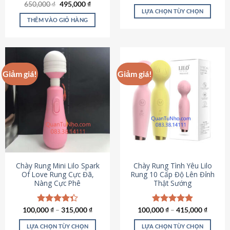
Giá
Giá
hạng
4.80
650,000
Được xếp
₫
495,000
₫
gốc
hiện
5 sao
LỰA CHỌN TÙY CHỌN
hạng
4.72
là:
tại
5 sao
THÊM VÀO GIỎ HÀNG
Sản
650,000 ₫.
là:
495,000 ₫.
phẩm
này
có
nhiều
Giảm giá!
Giảm giá!
biến
thể.
Các
tùy
chọn
có
thể
được
chọn
Chày Rung Mini Lilo Spark
Chày Rung Tình Yêu Lilo
Of Love Rung Cực Đã,
Rung 10 Cấp Độ Lên Đỉnh
trên
Nàng Cực Phê
Thật Sướng
trang
sản
phẩm
100,000
Được xếp
₫
–
315,000
₫
100,000
Được xếp
₫
–
415,000
₫
hạng
4.33
hạng
4.94
5 sao
5 sao
LỰA CHỌN TÙY CHỌN
LỰA CHỌN TÙY CHỌN