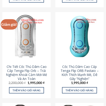
430,000 ₫.
là:
650,000 ₫.
là:
195,000 ₫.
295,000
Giảm giá!
Chi Tiết Cốc Thủ Dâm Cao
Cốc Thủ Dâm Cao Cấp
Cấp Tenga Flip Orb – Trải
Tenga Flip ORB Pastaio –
Nghiệm Khoái Cảm Mới Mẻ
Kích Thích Mạnh Mẽ, Dễ
Và An Toàn
Gây “Nghiện”
Giá
Giá
2,200,000
₫
1,995,000
₫
1,995,000
₫
gốc
hiện
là:
tại
THÊM VÀO GIỎ HÀNG
THÊM VÀO GIỎ HÀNG
2,200,000 ₫.
là:
1,995,000 ₫.