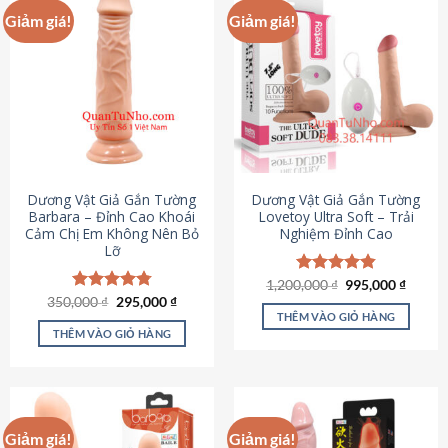
Giảm giá!
Giảm giá!
Dương Vật Giả Gắn Tường
Dương Vật Giả Gắn Tường
Barbara – Đỉnh Cao Khoái
Lovetoy Ultra Soft – Trải
Cảm Chị Em Không Nên Bỏ
Nghiệm Đỉnh Cao
Lỡ
Giá
Giá
1,200,000
Được xếp
₫
995,000
₫
gốc
hiện
Giá
Giá
hạng
4.82
350,000
Được xếp
₫
295,000
₫
là:
tại
gốc
hiện
5 sao
THÊM VÀO GIỎ HÀNG
hạng
4.79
1,200,000 ₫.
là:
là:
tại
5 sao
THÊM VÀO GIỎ HÀNG
995,00
350,000 ₫.
là:
295,000 ₫.
Giảm giá!
Giảm giá!