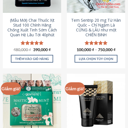
có
có
thể
thể
được
được
(Mẫu Mới) Chai Thuốc Xịt
Tem Sentrip 20 mg Từ Hàn
chọn
chọn
Stud 100 Chính Hãng
Quốc – Chỉ Ngậm Là
Chống Xuất Tinh Sớm Cách
CỨNG & LÂU như một
trên
trên
Quan Hệ Lâu Tới 40phút
CHIẾN BINH
trang
trang
sản
sản
phẩm
phẩm
Giá
Giá
480,000
Được xếp
₫
390,000
₫
100,000
Được xếp
₫
–
750,000
₫
gốc
hiện
hạng
5.00
hạng
5.00
là:
tại
5 sao
5 sao
THÊM VÀO GIỎ HÀNG
LỰA CHỌN TÙY CHỌN
480,000 ₫.
là:
390,000 ₫.
Sản
phẩm
này
có
Giảm giá!
Giảm giá!
nhiều
biến
thể.
Các
tùy
chọn
có