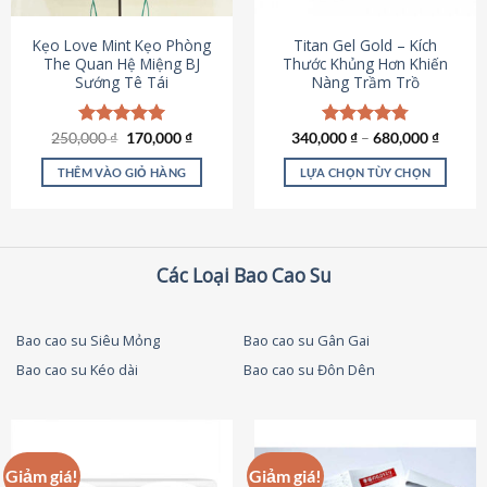
thể
được
Kẹo Love Mint Kẹo Phòng
Titan Gel Gold – Kích
chọn
The Quan Hệ Miệng BJ
Thước Khủng Hơn Khiến
Sướng Tê Tái
Nàng Trầm Trồ
trên
trang
sản
Giá
Giá
250,000
Được xếp
₫
170,000
₫
340,000
Được xếp
₫
–
680,000
₫
phẩm
gốc
hiện
hạng
5.00
hạng
4.79
là:
tại
5 sao
5 sao
THÊM VÀO GIỎ HÀNG
LỰA CHỌN TÙY CHỌN
250,000 ₫.
là:
170,000 ₫.
Sản
phẩm
này
có
Các Loại Bao Cao Su
nhiều
biến
thể.
Bao cao su Siêu Mỏng
Bao cao su Gân Gai
Các
Bao cao su Kéo dài
Bao cao su Đôn Dên
tùy
chọn
có
thể
được
Giảm giá!
Giảm giá!