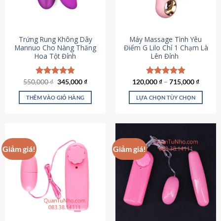
Trứng Rung Không Dây
Máy Massage Tình Yêu
Mannuo Cho Nàng Thăng
Điểm G Lilo Chỉ 1 Chạm Là
Hoa Tột Đỉnh
Lên Đỉnh
Giá
Giá
550,000
Được xếp
₫
345,000
₫
120,000
Được xếp
₫
–
715,000
₫
gốc
hiện
hạng
4.81
hạng
4.85
là:
tại
5 sao
5 sao
THÊM VÀO GIỎ HÀNG
LỰA CHỌN TÙY CHỌN
550,000 ₫.
là:
345,000 ₫.
Sản
phẩm
này
có
Giảm giá!
Giảm giá!
nhiều
biến
thể.
Các
tùy
chọn
có