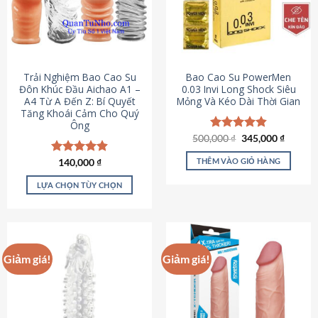
Trải Nghiệm Bao Cao Su
Bao Cao Su PowerMen
Đôn Khúc Đầu Aichao A1 –
0.03 Invi Long Shock Siêu
A4 Từ A Đến Z: Bí Quyết
Mỏng Và Kéo Dài Thời Gian
Tăng Khoái Cảm Cho Quý
Ông
Giá
Giá
500,000
Được xếp
₫
345,000
₫
gốc
hiện
hạng
4.85
là:
tại
5 sao
THÊM VÀO GIỎ HÀNG
Được xếp
140,000
₫
500,000 ₫.
là:
hạng
4.88
345,000
5 sao
LỰA CHỌN TÙY CHỌN
Sản
phẩm
này
có
Giảm giá!
Giảm giá!
nhiều
biến
thể.
Các