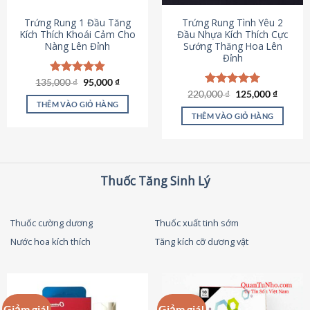
thể
được
Trứng Rung 1 Đầu Tăng
Trứng Rung Tình Yêu 2
chọn
Kích Thích Khoái Cảm Cho
Đầu Nhựa Kích Thích Cực
Nàng Lên Đỉnh
Sướng Thăng Hoa Lên
trên
Đỉnh
trang
sản
Giá
Giá
135,000
Được xếp
₫
95,000
₫
phẩm
gốc
hiện
hạng
4.87
Giá
Giá
220,000
Được xếp
₫
125,000
₫
là:
tại
gốc
hiện
5 sao
THÊM VÀO GIỎ HÀNG
hạng
4.79
135,000 ₫.
là:
là:
tại
5 sao
THÊM VÀO GIỎ HÀNG
95,000 ₫.
220,000 ₫.
là:
125,000
Thuốc Tăng Sinh Lý
Thuốc cường dương
Thuốc xuất tinh sớm
Nước hoa kích thích
Tăng kích cỡ dương vật
Giảm giá!
Giảm giá!