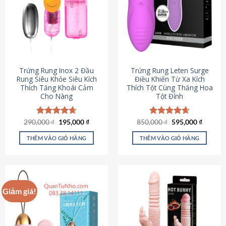
Trứng Rung Inox 2 Đầu
Trứng Rung Leten Surge
Rung Siêu Khỏe Siêu Kích
Điều Khiển Từ Xa Kích
Thích Tăng Khoái Cảm
Thích Tột Cùng Thăng Hoa
Cho Nàng
Tột Đỉnh
Giá
Giá
Giá
Giá
290,000
Được xếp
₫
195,000
₫
850,000
Được xếp
₫
595,000
₫
gốc
hiện
gốc
hiện
hạng
4.64
hạng
4.69
là:
tại
là:
tại
5 sao
5 sao
THÊM VÀO GIỎ HÀNG
THÊM VÀO GIỎ HÀNG
290,000 ₫.
là:
850,000 ₫.
là:
195,000 ₫.
595,000
Giảm giá!