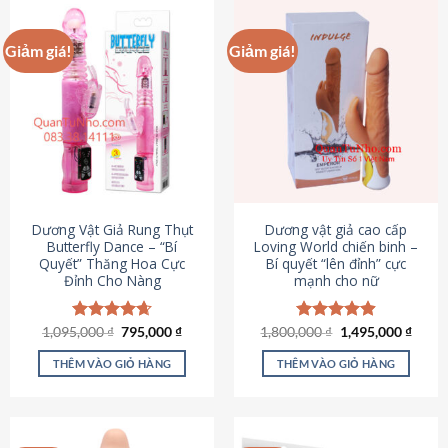
Giảm giá!
Giảm giá!
Dương Vật Giả Rung Thụt
Dương vật giả cao cấp
Butterfly Dance – “Bí
Loving World chiến binh –
Quyết” Thăng Hoa Cực
Bí quyết “lên đỉnh” cực
Đỉnh Cho Nàng
mạnh cho nữ
Giá
Giá
Giá
Giá
1,095,000
Được xếp
₫
795,000
₫
1,800,000
Được xếp
₫
1,495,000
₫
gốc
hiện
gốc
hiện
hạng
4.65
hạng
4.89
là:
tại
là:
tại
5 sao
5 sao
THÊM VÀO GIỎ HÀNG
THÊM VÀO GIỎ HÀNG
1,095,000 ₫.
là:
1,800,000 ₫.
là:
795,000 ₫.
1,495