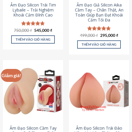
Âm Đạo Silicon Trái Tim
Âm Đạo Giả Silicon Aika
Lybaile – Trải Nghiệm
Cầm Tay – Chân Thật, An
Khoái Cảm Đỉnh Cao
Toàn Giúp Bạn Đạt Khoái
Cảm Tối Đa
Giá
Giá
750,000
Được xếp
₫
545,000
₫
gốc
hiện
hạng
4.70
Giá
Giá
499,000
Được xếp
₫
295,000
₫
là:
tại
gốc
hiện
5 sao
THÊM VÀO GIỎ HÀNG
hạng
4.75
750,000 ₫.
là:
là:
tại
5 sao
THÊM VÀO GIỎ HÀNG
545,000 ₫.
499,000 ₫.
là:
295,000
Giảm giá!
Âm Đạo Silicon Cầm Tay
Âm Đạo Silicon Trái Đào