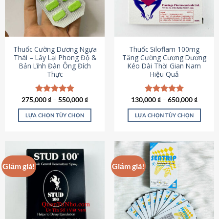
tùy
tùy
chọn
chọn
có
có
thể
thể
được
được
Thuốc Cường Dương Ngựa
Thuốc Siloflam 100mg
chọn
chọn
Thái – Lấy Lại Phong Độ &
Tăng Cường Cương Dương
Bản Lĩnh Đàn Ông Đích
Kéo Dài Thời Gian Nam
trên
trên
Thực
Hiệu Quả
trang
trang
sản
sản
phẩm
phẩm
275,000
Được xếp
₫
–
550,000
₫
130,000
Được xếp
₫
–
650,000
₫
hạng
4.87
hạng
5.00
5 sao
5 sao
LỰA CHỌN TÙY CHỌN
LỰA CHỌN TÙY CHỌN
Sản
Sản
phẩm
phẩm
này
này
có
có
Giảm giá!
Giảm giá!
nhiều
nhiều
biến
biến
thể.
thể.
Các
Các
tùy
tùy
chọn
chọn