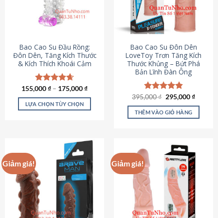
tùy
chọn
có
thể
được
Bao Cao Su Đầu Rồng:
Bao Cao Su Đôn Dên
chọn
Đôn Dên, Tăng Kích Thước
LoveToy Trơn Tăng Kích
& Kích Thích Khoái Cảm
Thước Khủng – Bứt Phá
trên
Bản Lĩnh Đàn Ông
trang
sản
155,000
Được xếp
₫
–
175,000
₫
phẩm
hạng
4.69
Giá
Giá
395,000
Được xếp
₫
295,000
₫
gốc
hiện
5 sao
LỰA CHỌN TÙY CHỌN
hạng
4.82
là:
tại
5 sao
THÊM VÀO GIỎ HÀNG
Sản
395,000 ₫.
là:
295,000
phẩm
này
có
nhiều
Giảm giá!
Giảm giá!
biến
thể.
Các
tùy
chọn
có