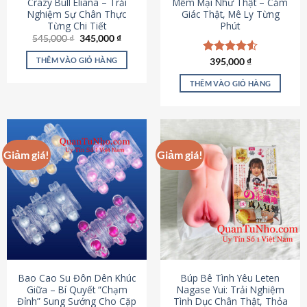
Crazy Bull Eliana – Trải
Mềm Mại Như Thật – Cảm
Nghiệm Sự Chân Thực
Giác Thật, Mê Ly Từng
Từng Chi Tiết
Phút
Giá
Giá
545,000
₫
345,000
₫
gốc
hiện
là:
tại
THÊM VÀO GIỎ HÀNG
Được xếp
395,000
₫
545,000 ₫.
là:
hạng
4.53
345,000 ₫.
5 sao
THÊM VÀO GIỎ HÀNG
Giảm giá!
Giảm giá!
Bao Cao Su Đôn Dên Khúc
Búp Bê Tình Yêu Leten
Giữa – Bí Quyết “Chạm
Nagase Yui: Trải Nghiệm
Đỉnh” Sung Sướng Cho Cặp
Tình Dục Chân Thật, Thỏa