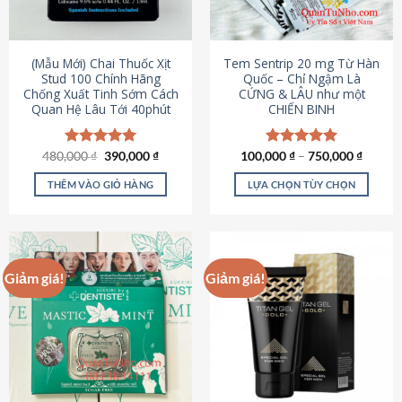
có
có
thể
thể
được
được
(Mẫu Mới) Chai Thuốc Xịt
Tem Sentrip 20 mg Từ Hàn
chọn
chọn
Stud 100 Chính Hãng
Quốc – Chỉ Ngậm Là
Chống Xuất Tinh Sớm Cách
CỨNG & LÂU như một
trên
trên
Quan Hệ Lâu Tới 40phút
CHIẾN BINH
trang
trang
sản
sản
phẩm
phẩm
Giá
Giá
480,000
Được xếp
₫
390,000
₫
100,000
Được xếp
₫
–
750,000
₫
gốc
hiện
hạng
5.00
hạng
5.00
là:
tại
5 sao
5 sao
THÊM VÀO GIỎ HÀNG
LỰA CHỌN TÙY CHỌN
480,000 ₫.
là:
390,000 ₫.
Sản
phẩm
này
có
Giảm giá!
Giảm giá!
nhiều
biến
thể.
Các
tùy
chọn
có