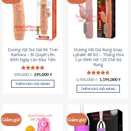
Dương Vật Giả Giá Rẻ Trơn
Dương Vật Giả Rung Xoay
Barbara – Bí Quyết Lên
Lybaile 48 Độ – Thăng Hoa
Đỉnh Ngay Lần Đầu Tiên
Cực Đỉnh Với 120 Chế Độ
Rung
Giá
Giá
390,000
Được xếp
₫
295,000
₫
gốc
hiện
hạng
4.90
Giá
Giá
1,400,000
Được xếp
₫
1,195,000
₫
là:
tại
gốc
hiện
5 sao
THÊM VÀO GIỎ HÀNG
hạng
4.62
390,000 ₫.
là:
là:
tại
5 sao
THÊM VÀO GIỎ HÀNG
295,000 ₫.
1,400,000 ₫.
là:
1,195
Giảm giá!
Giảm giá!