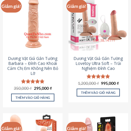
Giảm giá!
Giảm giá!
Dương Vật Giả Gắn Tường
Dương Vật Giả Gắn Tường
Barbara – Đỉnh Cao Khoái
Lovetoy Ultra Soft – Trải
Cảm Chị Em Không Nên Bỏ
Nghiệm Đỉnh Cao
Lỡ
Giá
Giá
1,200,000
Được xếp
₫
995,000
₫
gốc
hiện
Giá
Giá
hạng
4.82
350,000
Được xếp
₫
295,000
₫
là:
tại
gốc
hiện
5 sao
THÊM VÀO GIỎ HÀNG
hạng
4.79
1,200,000 ₫.
là:
là:
tại
5 sao
THÊM VÀO GIỎ HÀNG
995,00
350,000 ₫.
là:
295,000 ₫.
Giảm giá!
Giảm giá!