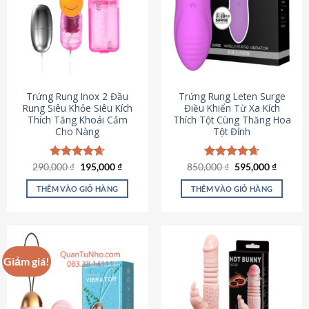
Trứng Rung Inox 2 Đầu
Trứng Rung Leten Surge
Rung Siêu Khỏe Siêu Kích
Điều Khiển Từ Xa Kích
Thích Tăng Khoái Cảm
Thích Tột Cùng Thăng Hoa
Cho Nàng
Tột Đỉnh
Giá
Giá
Giá
Giá
290,000
Được xếp
₫
195,000
₫
850,000
Được xếp
₫
595,000
₫
gốc
hiện
gốc
hiện
hạng
4.64
hạng
4.69
là:
tại
là:
tại
5 sao
5 sao
THÊM VÀO GIỎ HÀNG
THÊM VÀO GIỎ HÀNG
290,000 ₫.
là:
850,000 ₫.
là:
195,000 ₫.
595,000
Giảm giá!