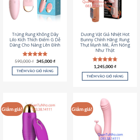
Trứng Rung Không Dây
Dương Vật Giả Nhiệt Hot
Lilo Kích Thích Điểm G Dễ
Bunny Chính Hãng: Rung
Dàng Cho Nàng Lên Đỉnh
Thụt Mạnh Mẽ, Ấm Nóng
Như Thật
Giá
Giá
590,000
Được xếp
₫
345,000
₫
gốc
hiện
hạng
4.79
Được xếp
1,245,000
₫
là:
tại
5 sao
THÊM VÀO GIỎ HÀNG
hạng
4.73
590,000 ₫.
là:
5 sao
THÊM VÀO GIỎ HÀNG
345,000 ₫.
Giảm giá!
Giảm giá!