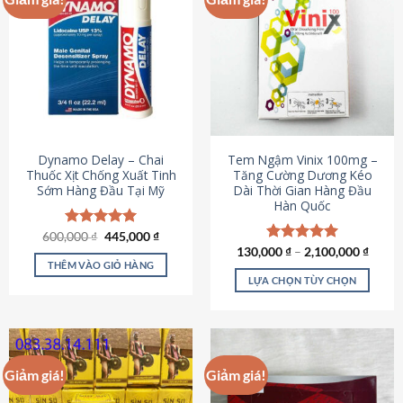
Dynamo Delay – Chai
Tem Ngậm Vinix 100mg –
Thuốc Xịt Chống Xuất Tinh
Tăng Cường Dương Kéo
Sớm Hàng Đầu Tại Mỹ
Dài Thời Gian Hàng Đầu
Hàn Quốc
Giá
Giá
600,000
Được xếp
₫
445,000
₫
gốc
hiện
hạng
5.00
130,000
Được xếp
₫
–
2,100,000
₫
là:
tại
5 sao
THÊM VÀO GIỎ HÀNG
hạng
5.00
600,000 ₫.
là:
5 sao
LỰA CHỌN TÙY CHỌN
445,000 ₫.
Sản
phẩm
này
có
Giảm giá!
Giảm giá!
nhiều
biến