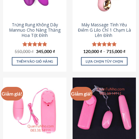
Trứng Rung Không Dây
Máy Massage Tình Yêu
Mannuo Cho Nàng Thăng
Điểm G Lilo Chỉ 1 Chạm Là
Hoa Tột Đỉnh
Lên Đỉnh
Giá
Giá
550,000
Được xếp
₫
345,000
₫
120,000
Được xếp
₫
–
715,000
₫
gốc
hiện
hạng
4.81
hạng
4.85
là:
tại
5 sao
5 sao
THÊM VÀO GIỎ HÀNG
LỰA CHỌN TÙY CHỌN
550,000 ₫.
là:
345,000 ₫.
Sản
phẩm
này
có
Giảm giá!
Giảm giá!
nhiều
biến
thể.
Các
tùy
chọn
có