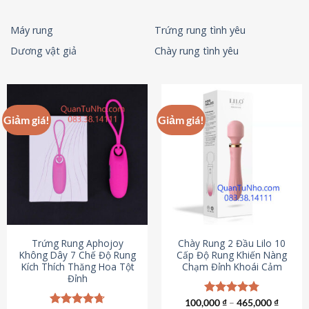
Máy rung
Trứng rung tình yêu
Dương vật giả
Chày rung tình yêu
Giảm giá!
Giảm giá!
Trứng Rung Aphojoy
Chày Rung 2 Đầu Lilo 10
Không Dây 7 Chế Độ Rung
Cấp Độ Rung Khiến Nàng
Kích Thích Thăng Hoa Tột
Chạm Đỉnh Khoái Cảm
Đỉnh
100,000
Được xếp
₫
–
465,000
₫