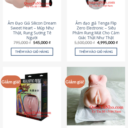
Âm Đạo Giả Silicon Dream
Âm đạo giả Tenga Flip
Sweet Heart – Múp Như
Zero Electronic – Siêu
Thật, Rung Sướng Tê
Phẩm Rung Mút Cho Cảm
Người
Giác Thật Như Thật
Giá
Giá
Giá
Giá
795,000
₫
545,000
₫
5,500,000
₫
4,995,000
₫
gốc
hiện
gốc
hiện
là:
tại
là:
tại
THÊM VÀO GIỎ HÀNG
THÊM VÀO GIỎ HÀNG
795,000 ₫.
là:
5,500,000 ₫.
là:
545,000 ₫.
4,995
Giảm giá!
Giảm giá!