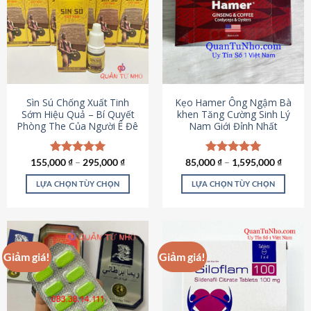
thể.
Các
tùy
chọn
có
thể
được
Sìn Sú Chống Xuất Tinh
Kẹo Hamer Ông Ngậm Bà
chọn
Sớm Hiệu Quả – Bí Quyết
khen Tăng Cường Sinh Lý
Phòng The Của Người Ê Đê
Nam Giới Đỉnh Nhất
trên
trang
sản
155,000
Được xếp
₫
–
295,000
₫
85,000
Được xếp
₫
–
1,595,000
₫
phẩm
hạng
4.95
hạng
5.00
5 sao
5 sao
LỰA CHỌN TÙY CHỌN
LỰA CHỌN TÙY CHỌN
Sản
Sản
phẩm
phẩm
này
này
có
có
Giảm giá!
Giảm giá!
nhiều
nhiều
biến
biến
thể.
thể.
Các
Các