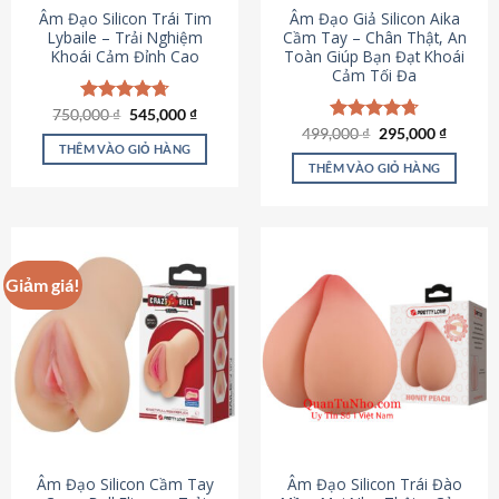
Âm Đạo Silicon Trái Tim
Âm Đạo Giả Silicon Aika
Lybaile – Trải Nghiệm
Cầm Tay – Chân Thật, An
Khoái Cảm Đỉnh Cao
Toàn Giúp Bạn Đạt Khoái
Cảm Tối Đa
Giá
Giá
750,000
Được xếp
₫
545,000
₫
gốc
hiện
hạng
4.70
Giá
Giá
499,000
Được xếp
₫
295,000
₫
là:
tại
gốc
hiện
5 sao
THÊM VÀO GIỎ HÀNG
hạng
4.75
750,000 ₫.
là:
là:
tại
5 sao
THÊM VÀO GIỎ HÀNG
545,000 ₫.
499,000 ₫.
là:
295,000
Giảm giá!
Âm Đạo Silicon Cầm Tay
Âm Đạo Silicon Trái Đào