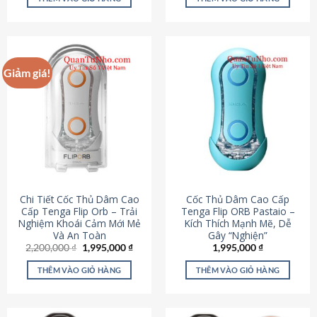
430,000 ₫.
là:
650,000 ₫.
là:
195,000 ₫.
295,000
Giảm giá!
Chi Tiết Cốc Thủ Dâm Cao
Cốc Thủ Dâm Cao Cấp
Cấp Tenga Flip Orb – Trải
Tenga Flip ORB Pastaio –
Nghiệm Khoái Cảm Mới Mẻ
Kích Thích Mạnh Mẽ, Dễ
Và An Toàn
Gây “Nghiện”
Giá
Giá
2,200,000
₫
1,995,000
₫
1,995,000
₫
gốc
hiện
là:
tại
THÊM VÀO GIỎ HÀNG
THÊM VÀO GIỎ HÀNG
2,200,000 ₫.
là:
1,995,000 ₫.