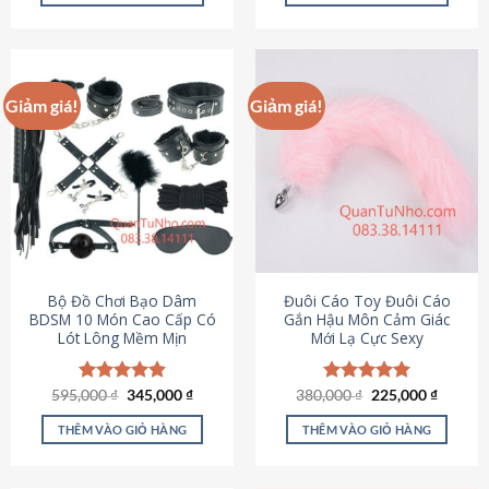
Sản
Sản
phẩm
phẩm
này
này
có
có
Giảm giá!
Giảm giá!
nhiều
nhiều
biến
biến
thể.
thể.
Các
Các
tùy
tùy
chọn
chọn
có
có
thể
thể
được
được
Bộ Đồ Chơi Bạo Dâm
Đuôi Cáo Toy Đuôi Cáo
chọn
chọn
BDSM 10 Món Cao Cấp Có
Gắn Hậu Môn Cảm Giác
Lót Lông Mềm Mịn
Mới Lạ Cực Sexy
trên
trên
trang
trang
sản
sản
Giá
Giá
Giá
Giá
595,000
Được xếp
₫
345,000
₫
380,000
Được xếp
₫
225,000
₫
phẩm
phẩm
gốc
hiện
gốc
hiện
hạng
4.88
hạng
4.88
là:
tại
là:
tại
5 sao
5 sao
THÊM VÀO GIỎ HÀNG
THÊM VÀO GIỎ HÀNG
595,000 ₫.
là:
380,000 ₫.
là:
345,000 ₫.
225,000