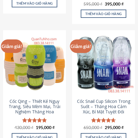
sản
là:
tại
THÊM VÀO GIỎ HÀNG
Giá
Giá
595,000
Được xếp
₫
395,000
₫
895,000 ₫.
là:
phẩm
gốc
hiện
hạng
4.64
695,000 ₫.
là:
tại
5 sao
THÊM VÀO GIỎ HÀNG
595,000 ₫.
là:
395,000
Giảm giá!
Giảm giá!
Cốc Qing – Thiết Kế Ngụy
Cốc Snail Cup Silicon Trong
Trang, Siêu Mềm Mại, Trải
Suốt – Thăng Hoa Cảm
Nghiệm Thăng Hoa
Xúc, Bí Mật Tuyệt Đối
Giá
Giá
Giá
Giá
430,000
Được xếp
₫
195,000
₫
650,000
Được xếp
₫
295,000
₫
gốc
hiện
gốc
hiện
hạng
4.78
hạng
4.69
là:
tại
là:
tại
5 sao
5 sao
THÊM VÀO GIỎ HÀNG
THÊM VÀO GIỎ HÀNG