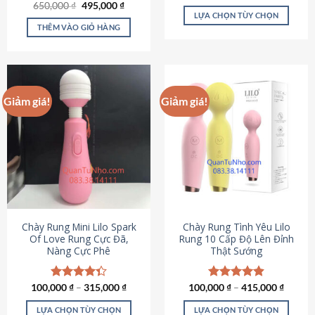
Giá
Giá
hạng
4.80
650,000
Được xếp
₫
495,000
₫
gốc
hiện
5 sao
LỰA CHỌN TÙY CHỌN
hạng
4.72
là:
tại
5 sao
THÊM VÀO GIỎ HÀNG
Sản
650,000 ₫.
là:
495,000 ₫.
phẩm
này
có
nhiều
Giảm giá!
Giảm giá!
biến
thể.
Các
tùy
chọn
có
thể
được
chọn
Chày Rung Mini Lilo Spark
Chày Rung Tình Yêu Lilo
Of Love Rung Cực Đã,
Rung 10 Cấp Độ Lên Đỉnh
trên
Nàng Cực Phê
Thật Sướng
trang
sản
phẩm
100,000
Được xếp
₫
–
315,000
₫
100,000
Được xếp
₫
–
415,000
₫
hạng
4.33
hạng
4.94
5 sao
5 sao
LỰA CHỌN TÙY CHỌN
LỰA CHỌN TÙY CHỌN