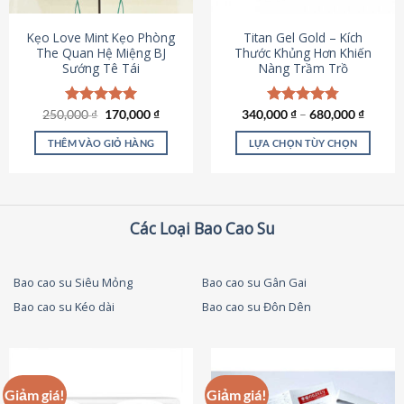
thể
được
Kẹo Love Mint Kẹo Phòng
Titan Gel Gold – Kích
chọn
The Quan Hệ Miệng BJ
Thước Khủng Hơn Khiến
Sướng Tê Tái
Nàng Trầm Trồ
trên
trang
sản
Giá
Giá
250,000
Được xếp
₫
170,000
₫
340,000
Được xếp
₫
–
680,000
₫
phẩm
gốc
hiện
hạng
5.00
hạng
4.79
là:
tại
5 sao
5 sao
THÊM VÀO GIỎ HÀNG
LỰA CHỌN TÙY CHỌN
250,000 ₫.
là:
170,000 ₫.
Sản
phẩm
này
có
Các Loại Bao Cao Su
nhiều
biến
thể.
Bao cao su Siêu Mỏng
Bao cao su Gân Gai
Các
Bao cao su Kéo dài
Bao cao su Đôn Dên
tùy
chọn
có
thể
được
Giảm giá!
Giảm giá!