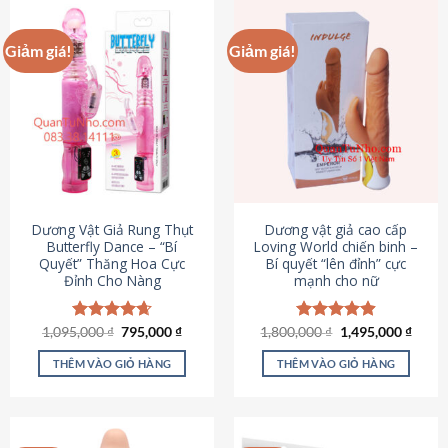
Giảm giá!
Giảm giá!
Dương Vật Giả Rung Thụt
Dương vật giả cao cấp
Butterfly Dance – “Bí
Loving World chiến binh –
Quyết” Thăng Hoa Cực
Bí quyết “lên đỉnh” cực
Đỉnh Cho Nàng
mạnh cho nữ
Giá
Giá
Giá
Giá
1,095,000
Được xếp
₫
795,000
₫
1,800,000
Được xếp
₫
1,495,000
₫
gốc
hiện
gốc
hiện
hạng
4.65
hạng
4.89
là:
tại
là:
tại
5 sao
5 sao
THÊM VÀO GIỎ HÀNG
THÊM VÀO GIỎ HÀNG
1,095,000 ₫.
là:
1,800,000 ₫.
là:
795,000 ₫.
1,495