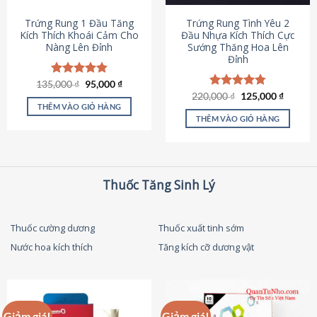
thể
được
Trứng Rung 1 Đầu Tăng
Trứng Rung Tình Yêu 2
chọn
Kích Thích Khoái Cảm Cho
Đầu Nhựa Kích Thích Cực
Nàng Lên Đỉnh
Sướng Thăng Hoa Lên
trên
Đỉnh
trang
sản
Giá
Giá
135,000
Được xếp
₫
95,000
₫
phẩm
gốc
hiện
hạng
4.87
Giá
Giá
220,000
Được xếp
₫
125,000
₫
là:
tại
gốc
hiện
5 sao
THÊM VÀO GIỎ HÀNG
hạng
4.79
135,000 ₫.
là:
là:
tại
5 sao
THÊM VÀO GIỎ HÀNG
95,000 ₫.
220,000 ₫.
là:
125,000
Thuốc Tăng Sinh Lý
Thuốc cường dương
Thuốc xuất tinh sớm
Nước hoa kích thích
Tăng kích cỡ dương vật
Giảm giá!
Giảm giá!