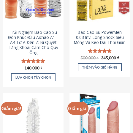
Trải Nghiệm Bao Cao Su
Bao Cao Su PowerMen
Đôn Khúc Đầu Aichao A1 –
0.03 Invi Long Shock Siêu
A4 Từ A Đến Z: Bí Quyết
Mỏng Và Kéo Dài Thời Gian
Tăng Khoái Cảm Cho Quý
Ông
Giá
Giá
500,000
Được xếp
₫
345,000
₫
gốc
hiện
hạng
4.85
là:
tại
5 sao
THÊM VÀO GIỎ HÀNG
Được xếp
140,000
₫
500,000 ₫.
là:
hạng
4.88
345,000
5 sao
LỰA CHỌN TÙY CHỌN
Sản
phẩm
này
có
Giảm giá!
Giảm giá!
nhiều
biến
thể.
Các