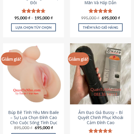
Đôi
Mãn Và Hấp Dẫn
Giá
Giá
95,000
Được xếp
₫
–
195,000
₫
995,000
Được xếp
₫
695,000
₫
gốc
hiện
hạng
4.70
hạng
4.80
là:
tại
5 sao
5 sao
LỰA CHỌN TÙY CHỌN
THÊM VÀO GIỎ HÀNG
995,000 ₫.
là:
695,000
Sản
phẩm
này
có
Giảm giá!
Giảm giá!
nhiều
biến
thể.
Các
tùy
chọn
có
thể
được
Búp Bê Tình Yêu Mini Baile
Âm Đạo Giả Bussy – Bí
chọn
– Sự Lựa Chọn Đỉnh Cao
Quyết Chinh Phục Khoái
Cho Cuộc Sống Tình Dục
Cảm Đỉnh Cao
trên
Giá
Giá
895,000
₫
695,000
₫
trang
gốc
hiện