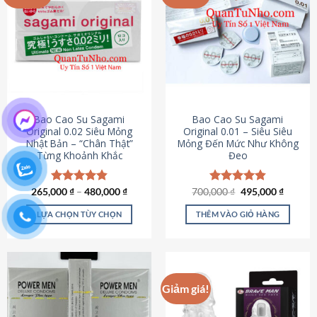
chọn
trên
trang
sản
phẩm
Bao Cao Su Sagami
Bao Cao Su Sagami
Original 0.02 Siêu Mỏng
Original 0.01 – Siêu Siêu
Nhật Bản – “Chân Thật”
Mỏng Đến Mức Như Không
Từng Khoảnh Khắc
Đeo
Giá
Giá
265,000
Được xếp
₫
–
480,000
₫
700,000
Được xếp
₫
495,000
₫
gốc
hiện
hạng
4.87
hạng
4.83
là:
tại
5 sao
5 sao
LỰA CHỌN TÙY CHỌN
THÊM VÀO GIỎ HÀNG
700,000 ₫.
là:
495,000
Sản
phẩm
này
có
Giảm giá!
nhiều
biến