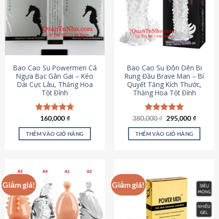
thể.
Các
tùy
chọn
có
thể
được
Bao Cao Su Powermen Cá
Bao Cao Su Đôn Dên Bi
chọn
Ngựa Bạc Gân Gai – Kéo
Rung Đầu Brave Man – Bí
Dài Cực Lâu, Thăng Hoa
Quyết Tăng Kích Thước,
trên
Tột Đỉnh
Thăng Hoa Tột Đỉnh
trang
sản
phẩm
Giá
Giá
Được xếp
160,000
₫
380,000
Được xếp
₫
295,000
₫
gốc
hiện
hạng
4.73
hạng
5.00
là:
tại
5 sao
5 sao
THÊM VÀO GIỎ HÀNG
THÊM VÀO GIỎ HÀNG
380,000 ₫.
là:
295,000
Giảm giá!
Giảm giá!