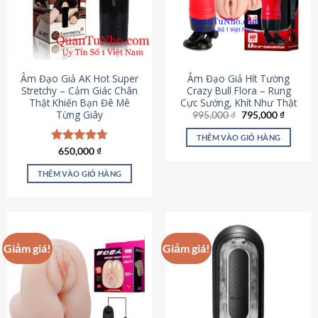
Âm Đạo Giả AK Hot Super
Âm Đạo Giả Hít Tường
Stretchy – Cảm Giác Chân
Crazy Bull Flora – Rung
Thật Khiến Bạn Đê Mê
Cực Sướng, Khít Như Thật
Từng Giây
Giá
Giá
995,000
₫
795,000
₫
gốc
hiện
là:
tại
THÊM VÀO GIỎ HÀNG
995,000 ₫.
là:
Được xếp
650,000
₫
795,000
hạng
4.75
5 sao
THÊM VÀO GIỎ HÀNG
Giảm giá!
Giảm giá!