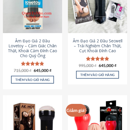
Âm Đạo Giả 2 Đầu
Âm Đạo Giả 2 Đầu Secwell
Lovetoy – Cảm Giác Chân
– Trải Nghiệm Chân Thật,
Thật, Khoái Cảm Đỉnh Cao
Cực Khoái Đỉnh Cao
Cho Quý Ông
Giá
Giá
995,000
Được xếp
₫
645,000
₫
gốc
hiện
Giá
Giá
hạng
4.88
715,000
Được xếp
₫
645,000
₫
là:
tại
gốc
hiện
5 sao
THÊM VÀO GIỎ HÀNG
hạng
4.79
995,000 ₫.
là:
là:
tại
5 sao
THÊM VÀO GIỎ HÀNG
645,000
715,000 ₫.
là:
645,000 ₫.
Giảm giá!