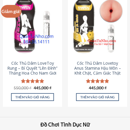
Giảm giá!
Cốc Thủ Dâm LoveToy
Cốc Thủ Dâm Lovetoy
Rung – Bí Quyết “Lên Đỉnh”
Anus Stamina Hậu Môn –
Thăng Hoa Cho Nam Giới
Khít Chặt, Cảm Giác Thật
Giá
Giá
550,000
Được xếp
₫
445,000
₫
Được xếp
445,000
₫
gốc
hiện
hạng
5.00
hạng
4.84
là:
tại
5 sao
5 sao
THÊM VÀO GIỎ HÀNG
THÊM VÀO GIỎ HÀNG
550,000 ₫.
là:
445,000 ₫.
Đồ Chơi Tình Dục Nữ