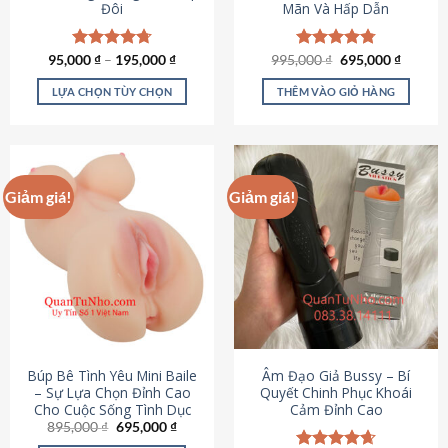
Đôi
Mãn Và Hấp Dẫn
Giá
Giá
95,000
Được xếp
₫
–
195,000
₫
995,000
Được xếp
₫
695,000
₫
gốc
hiện
hạng
4.70
hạng
4.80
là:
tại
5 sao
5 sao
LỰA CHỌN TÙY CHỌN
THÊM VÀO GIỎ HÀNG
995,000 ₫.
là:
695,000
Sản
phẩm
này
có
Giảm giá!
Giảm giá!
nhiều
biến
thể.
Các
tùy
chọn
có
thể
được
Búp Bê Tình Yêu Mini Baile
Âm Đạo Giả Bussy – Bí
chọn
– Sự Lựa Chọn Đỉnh Cao
Quyết Chinh Phục Khoái
Cho Cuộc Sống Tình Dục
Cảm Đỉnh Cao
trên
Giá
Giá
895,000
₫
695,000
₫
trang
gốc
hiện