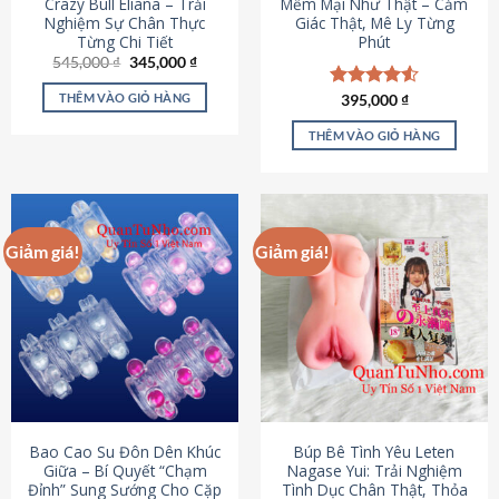
Crazy Bull Eliana – Trải
Mềm Mại Như Thật – Cảm
Nghiệm Sự Chân Thực
Giác Thật, Mê Ly Từng
Từng Chi Tiết
Phút
Giá
Giá
545,000
₫
345,000
₫
gốc
hiện
là:
tại
THÊM VÀO GIỎ HÀNG
Được xếp
395,000
₫
545,000 ₫.
là:
hạng
4.53
345,000 ₫.
5 sao
THÊM VÀO GIỎ HÀNG
Giảm giá!
Giảm giá!
Bao Cao Su Đôn Dên Khúc
Búp Bê Tình Yêu Leten
Giữa – Bí Quyết “Chạm
Nagase Yui: Trải Nghiệm
Đỉnh” Sung Sướng Cho Cặp
Tình Dục Chân Thật, Thỏa