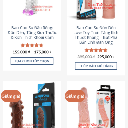
tùy
chọn
có
thể
được
Bao Cao Su Đầu Rồng:
Bao Cao Su Đôn Dên
chọn
Đôn Dên, Tăng Kích Thước
LoveToy Trơn Tăng Kích
& Kích Thích Khoái Cảm
Thước Khủng – Bứt Phá
trên
Bản Lĩnh Đàn Ông
trang
sản
155,000
Được xếp
₫
–
175,000
₫
phẩm
hạng
4.69
Giá
Giá
395,000
Được xếp
₫
295,000
₫
gốc
hiện
5 sao
LỰA CHỌN TÙY CHỌN
hạng
4.82
là:
tại
5 sao
THÊM VÀO GIỎ HÀNG
Sản
395,000 ₫.
là:
295,000
phẩm
này
có
nhiều
Giảm giá!
Giảm giá!
biến
thể.
Các
tùy
chọn
có