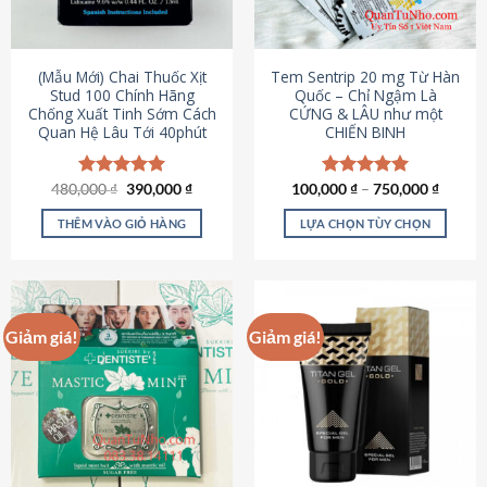
có
có
thể
thể
được
được
(Mẫu Mới) Chai Thuốc Xịt
Tem Sentrip 20 mg Từ Hàn
chọn
chọn
Stud 100 Chính Hãng
Quốc – Chỉ Ngậm Là
Chống Xuất Tinh Sớm Cách
CỨNG & LÂU như một
trên
trên
Quan Hệ Lâu Tới 40phút
CHIẾN BINH
trang
trang
sản
sản
phẩm
phẩm
Giá
Giá
480,000
Được xếp
₫
390,000
₫
100,000
Được xếp
₫
–
750,000
₫
gốc
hiện
hạng
5.00
hạng
5.00
là:
tại
5 sao
5 sao
THÊM VÀO GIỎ HÀNG
LỰA CHỌN TÙY CHỌN
480,000 ₫.
là:
390,000 ₫.
Sản
phẩm
này
có
Giảm giá!
Giảm giá!
nhiều
biến
thể.
Các
tùy
chọn
có