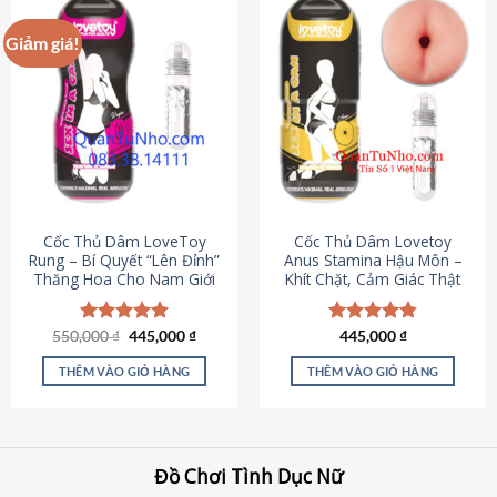
Giảm giá!
Cốc Thủ Dâm LoveToy
Cốc Thủ Dâm Lovetoy
Rung – Bí Quyết “Lên Đỉnh”
Anus Stamina Hậu Môn –
Thăng Hoa Cho Nam Giới
Khít Chặt, Cảm Giác Thật
Giá
Giá
550,000
Được xếp
₫
445,000
₫
Được xếp
445,000
₫
gốc
hiện
hạng
5.00
hạng
4.84
là:
tại
5 sao
5 sao
THÊM VÀO GIỎ HÀNG
THÊM VÀO GIỎ HÀNG
550,000 ₫.
là:
445,000 ₫.
Đồ Chơi Tình Dục Nữ