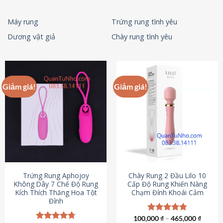
Máy rung
Trứng rung tình yêu
Dương vật giả
Chày rung tình yêu
Giảm giá!
Giảm giá!
Trứng Rung Aphojoy
Chày Rung 2 Đầu Lilo 10
Không Dây 7 Chế Độ Rung
Cấp Độ Rung Khiến Nàng
Kích Thích Thăng Hoa Tột
Chạm Đỉnh Khoái Cảm
Đỉnh
100,000
Được xếp
₫
–
465,000
₫