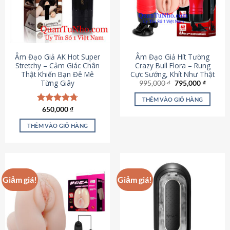
Âm Đạo Giả AK Hot Super
Âm Đạo Giả Hít Tường
Stretchy – Cảm Giác Chân
Crazy Bull Flora – Rung
Thật Khiến Bạn Đê Mê
Cực Sướng, Khít Như Thật
Từng Giây
Giá
Giá
995,000
₫
795,000
₫
gốc
hiện
là:
tại
THÊM VÀO GIỎ HÀNG
995,000 ₫.
là:
Được xếp
650,000
₫
795,000
hạng
4.75
5 sao
THÊM VÀO GIỎ HÀNG
Giảm giá!
Giảm giá!