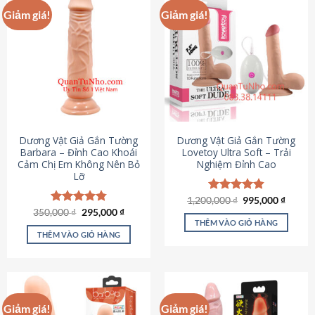
Giảm giá!
Giảm giá!
Dương Vật Giả Gắn Tường
Dương Vật Giả Gắn Tường
Barbara – Đỉnh Cao Khoái
Lovetoy Ultra Soft – Trải
Cảm Chị Em Không Nên Bỏ
Nghiệm Đỉnh Cao
Lỡ
Giá
Giá
1,200,000
Được xếp
₫
995,000
₫
gốc
hiện
Giá
Giá
hạng
4.82
350,000
Được xếp
₫
295,000
₫
là:
tại
gốc
hiện
5 sao
THÊM VÀO GIỎ HÀNG
hạng
4.79
1,200,000 ₫.
là:
là:
tại
5 sao
THÊM VÀO GIỎ HÀNG
995,00
350,000 ₫.
là:
295,000 ₫.
Giảm giá!
Giảm giá!