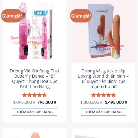
Giảm giá!
Giảm giá!
Dương Vật Giả Rung Thụt
Dương vật giả cao cấp
Butterfly Dance – “Bí
Loving World chiến binh –
Quyết” Thăng Hoa Cực
Bí quyết “lên đỉnh” cực
Đỉnh Cho Nàng
mạnh cho nữ
Giá
Giá
Giá
Giá
1,095,000
Được xếp
₫
795,000
₫
1,800,000
Được xếp
₫
1,495,000
₫
gốc
hiện
gốc
hiện
hạng
4.65
hạng
4.89
là:
tại
là:
tại
5 sao
5 sao
THÊM VÀO GIỎ HÀNG
THÊM VÀO GIỎ HÀNG
1,095,000 ₫.
là:
1,800,000 ₫.
là:
795,000 ₫.
1,495