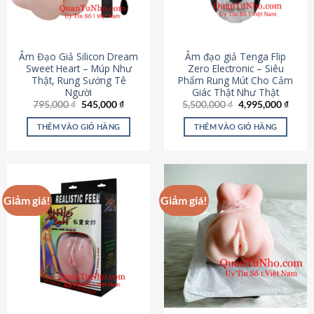
Âm Đạo Giả Silicon Dream
Âm đạo giả Tenga Flip
Sweet Heart – Múp Như
Zero Electronic – Siêu
Thật, Rung Sướng Tê
Phẩm Rung Mút Cho Cảm
Người
Giác Thật Như Thật
Giá
Giá
Giá
Giá
795,000
₫
545,000
₫
5,500,000
₫
4,995,000
₫
gốc
hiện
gốc
hiện
là:
tại
là:
tại
THÊM VÀO GIỎ HÀNG
THÊM VÀO GIỎ HÀNG
795,000 ₫.
là:
5,500,000 ₫.
là:
545,000 ₫.
4,995
Giảm giá!
Giảm giá!