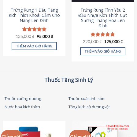
thể
được
Trứng Rung 1 Đầu Tăng
Trứng Rung Tình Yêu 2
chọn
Kích Thích Khoái Cảm Cho
Đầu Nhựa Kích Thích Cực
Nàng Lên Đỉnh
Sướng Thăng Hoa Lên
trên
Đỉnh
trang
sản
Giá
Giá
135,000
Được xếp
₫
95,000
₫
phẩm
gốc
hiện
hạng
4.87
Giá
Giá
220,000
Được xếp
₫
125,000
₫
là:
tại
gốc
hiện
5 sao
THÊM VÀO GIỎ HÀNG
hạng
4.79
135,000 ₫.
là:
là:
tại
5 sao
THÊM VÀO GIỎ HÀNG
95,000 ₫.
220,000 ₫.
là:
125,000
Thuốc Tăng Sinh Lý
Thuốc cường dương
Thuốc xuất tinh sớm
Nước hoa kích thích
Tăng kích cỡ dương vật
Giảm giá!
Giảm giá!