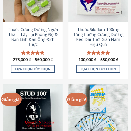
tùy
tùy
chọn
chọn
có
có
thể
thể
được
được
Thuốc Cường Dương Ngựa
Thuốc Siloflam 100mg
chọn
chọn
Thái – Lấy Lại Phong Độ &
Tăng Cường Cương Dương
Bản Lĩnh Đàn Ông Đích
Kéo Dài Thời Gian Nam
trên
trên
Thực
Hiệu Quả
trang
trang
sản
sản
phẩm
phẩm
275,000
Được xếp
₫
–
550,000
₫
130,000
Được xếp
₫
–
650,000
₫
hạng
4.87
hạng
5.00
5 sao
5 sao
LỰA CHỌN TÙY CHỌN
LỰA CHỌN TÙY CHỌN
Sản
Sản
phẩm
phẩm
này
này
có
có
Giảm giá!
Giảm giá!
nhiều
nhiều
biến
biến
thể.
thể.
Các
Các
tùy
tùy
chọn
chọn