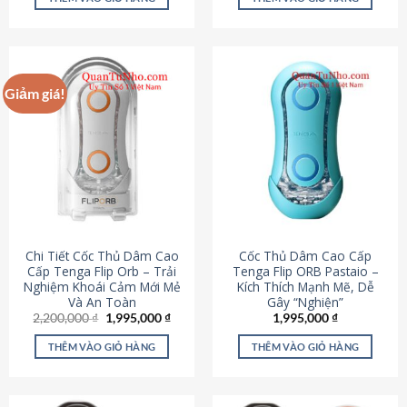
430,000 ₫.
là:
650,000 ₫.
là:
195,000 ₫.
295,000
Giảm giá!
Chi Tiết Cốc Thủ Dâm Cao
Cốc Thủ Dâm Cao Cấp
Cấp Tenga Flip Orb – Trải
Tenga Flip ORB Pastaio –
Nghiệm Khoái Cảm Mới Mẻ
Kích Thích Mạnh Mẽ, Dễ
Và An Toàn
Gây “Nghiện”
Giá
Giá
2,200,000
₫
1,995,000
₫
1,995,000
₫
gốc
hiện
là:
tại
THÊM VÀO GIỎ HÀNG
THÊM VÀO GIỎ HÀNG
2,200,000 ₫.
là:
1,995,000 ₫.