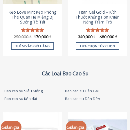
thể
được
Kẹo Love Mint Kẹo Phòng
Titan Gel Gold – Kích
chọn
The Quan Hệ Miệng BJ
Thước Khủng Hơn Khiến
Sướng Tê Tái
Nàng Trầm Trồ
trên
trang
sản
Giá
Giá
250,000
Được xếp
₫
170,000
₫
340,000
Được xếp
₫
–
680,000
₫
phẩm
gốc
hiện
hạng
5.00
hạng
4.79
là:
tại
5 sao
5 sao
THÊM VÀO GIỎ HÀNG
LỰA CHỌN TÙY CHỌN
250,000 ₫.
là:
170,000 ₫.
Sản
phẩm
này
có
Các Loại Bao Cao Su
nhiều
biến
thể.
Bao cao su Siêu Mỏng
Bao cao su Gân Gai
Các
Bao cao su Kéo dài
Bao cao su Đôn Dên
tùy
chọn
có
thể
được
Giảm giá!
Giảm giá!