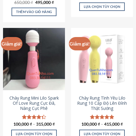
Giá
Giá
hạng
4.80
650,000
Được xếp
₫
495,000
₫
gốc
hiện
5 sao
LỰA CHỌN TÙY CHỌN
hạng
4.72
là:
tại
5 sao
THÊM VÀO GIỎ HÀNG
Sản
650,000 ₫.
là:
495,000 ₫.
phẩm
này
có
nhiều
Giảm giá!
Giảm giá!
biến
thể.
Các
tùy
chọn
có
thể
được
chọn
Chày Rung Mini Lilo Spark
Chày Rung Tình Yêu Lilo
Of Love Rung Cực Đã,
Rung 10 Cấp Độ Lên Đỉnh
trên
Nàng Cực Phê
Thật Sướng
trang
sản
phẩm
100,000
Được xếp
₫
–
315,000
₫
100,000
Được xếp
₫
–
415,000
₫
hạng
4.33
hạng
4.94
5 sao
5 sao
LỰA CHỌN TÙY CHỌN
LỰA CHỌN TÙY CHỌN