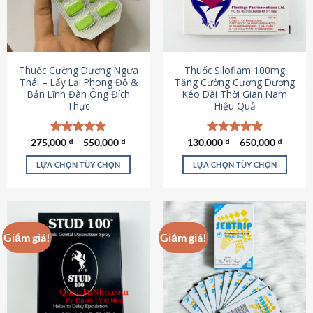
tùy
tùy
chọn
chọn
có
có
thể
thể
được
được
Thuốc Cường Dương Ngựa
Thuốc Siloflam 100mg
chọn
chọn
Thái – Lấy Lại Phong Độ &
Tăng Cường Cương Dương
Bản Lĩnh Đàn Ông Đích
Kéo Dài Thời Gian Nam
trên
trên
Thực
Hiệu Quả
trang
trang
sản
sản
phẩm
phẩm
275,000
Được xếp
₫
–
550,000
₫
130,000
Được xếp
₫
–
650,000
₫
hạng
4.87
hạng
5.00
5 sao
5 sao
LỰA CHỌN TÙY CHỌN
LỰA CHỌN TÙY CHỌN
Sản
Sản
phẩm
phẩm
này
này
có
có
Giảm giá!
Giảm giá!
nhiều
nhiều
biến
biến
thể.
thể.
Các
Các
tùy
tùy
chọn
chọn