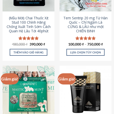
có
có
thể
thể
được
được
(Mẫu Mới) Chai Thuốc Xịt
Tem Sentrip 20 mg Từ Hàn
chọn
chọn
Stud 100 Chính Hãng
Quốc – Chỉ Ngậm Là
Chống Xuất Tinh Sớm Cách
CỨNG & LÂU như một
trên
trên
Quan Hệ Lâu Tới 40phút
CHIẾN BINH
trang
trang
sản
sản
phẩm
phẩm
Giá
Giá
480,000
Được xếp
₫
390,000
₫
100,000
Được xếp
₫
–
750,000
₫
gốc
hiện
hạng
5.00
hạng
5.00
là:
tại
5 sao
5 sao
THÊM VÀO GIỎ HÀNG
LỰA CHỌN TÙY CHỌN
480,000 ₫.
là:
390,000 ₫.
Sản
phẩm
này
có
Giảm giá!
Giảm giá!
nhiều
biến
thể.
Các
tùy
chọn
có