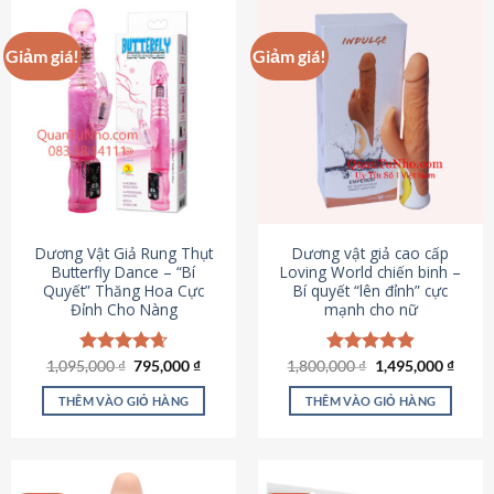
Giảm giá!
Giảm giá!
Dương Vật Giả Rung Thụt
Dương vật giả cao cấp
Butterfly Dance – “Bí
Loving World chiến binh –
Quyết” Thăng Hoa Cực
Bí quyết “lên đỉnh” cực
Đỉnh Cho Nàng
mạnh cho nữ
Giá
Giá
Giá
Giá
1,095,000
Được xếp
₫
795,000
₫
1,800,000
Được xếp
₫
1,495,000
₫
gốc
hiện
gốc
hiện
hạng
4.65
hạng
4.89
là:
tại
là:
tại
5 sao
5 sao
THÊM VÀO GIỎ HÀNG
THÊM VÀO GIỎ HÀNG
1,095,000 ₫.
là:
1,800,000 ₫.
là:
795,000 ₫.
1,495