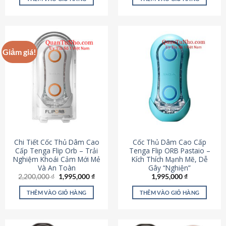
430,000 ₫.
là:
650,000 ₫.
là:
195,000 ₫.
295,000
Giảm giá!
Chi Tiết Cốc Thủ Dâm Cao
Cốc Thủ Dâm Cao Cấp
Cấp Tenga Flip Orb – Trải
Tenga Flip ORB Pastaio –
Nghiệm Khoái Cảm Mới Mẻ
Kích Thích Mạnh Mẽ, Dễ
Và An Toàn
Gây “Nghiện”
Giá
Giá
2,200,000
₫
1,995,000
₫
1,995,000
₫
gốc
hiện
là:
tại
THÊM VÀO GIỎ HÀNG
THÊM VÀO GIỎ HÀNG
2,200,000 ₫.
là:
1,995,000 ₫.