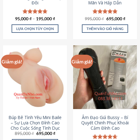
Đôi
Mãn Và Hấp Dẫn
Giá
Giá
95,000
Được xếp
₫
–
195,000
₫
995,000
Được xếp
₫
695,000
₫
gốc
hiện
hạng
4.70
hạng
4.80
là:
tại
5 sao
5 sao
LỰA CHỌN TÙY CHỌN
THÊM VÀO GIỎ HÀNG
995,000 ₫.
là:
695,000
Sản
phẩm
này
có
Giảm giá!
Giảm giá!
nhiều
biến
thể.
Các
tùy
chọn
có
thể
được
Búp Bê Tình Yêu Mini Baile
Âm Đạo Giả Bussy – Bí
chọn
– Sự Lựa Chọn Đỉnh Cao
Quyết Chinh Phục Khoái
Cho Cuộc Sống Tình Dục
Cảm Đỉnh Cao
trên
Giá
Giá
895,000
₫
695,000
₫
trang
gốc
hiện