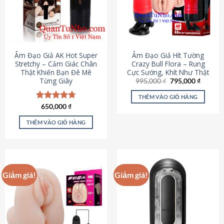
Âm Đạo Giả AK Hot Super
Âm Đạo Giả Hít Tường
Stretchy – Cảm Giác Chân
Crazy Bull Flora – Rung
Thật Khiến Bạn Đê Mê
Cực Sướng, Khít Như Thật
Từng Giây
Giá
Giá
995,000
₫
795,000
₫
gốc
hiện
là:
tại
THÊM VÀO GIỎ HÀNG
995,000 ₫.
là:
Được xếp
650,000
₫
795,000
hạng
4.75
5 sao
THÊM VÀO GIỎ HÀNG
Giảm giá!
Giảm giá!