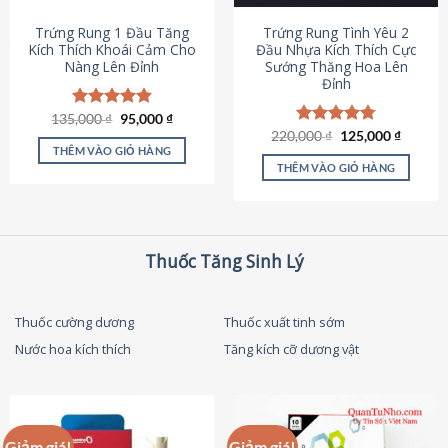
thể
được
Trứng Rung 1 Đầu Tăng
Trứng Rung Tình Yêu 2
chọn
Kích Thích Khoái Cảm Cho
Đầu Nhựa Kích Thích Cực
Nàng Lên Đỉnh
Sướng Thăng Hoa Lên
trên
Đỉnh
trang
sản
Giá
Giá
135,000
Được xếp
₫
95,000
₫
phẩm
gốc
hiện
hạng
4.87
Giá
Giá
220,000
Được xếp
₫
125,000
₫
là:
tại
gốc
hiện
5 sao
THÊM VÀO GIỎ HÀNG
hạng
4.79
135,000 ₫.
là:
là:
tại
5 sao
THÊM VÀO GIỎ HÀNG
95,000 ₫.
220,000 ₫.
là:
125,000
Thuốc Tăng Sinh Lý
Thuốc cường dương
Thuốc xuất tinh sớm
Nước hoa kích thích
Tăng kích cỡ dương vật
Giảm giá!
Giảm giá!