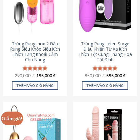
Trứng Rung Inox 2 Đầu
Trứng Rung Leten Surge
Rung Siêu Khỏe Siêu Kích
Điều Khiển Từ Xa Kích
Thích Tăng Khoái Cảm
Thích Tột Cùng Thăng Hoa
Cho Nàng
Tột Đỉnh
Giá
Giá
Giá
Giá
290,000
Được xếp
₫
195,000
₫
850,000
Được xếp
₫
595,000
₫
gốc
hiện
gốc
hiện
hạng
4.64
hạng
4.69
là:
tại
là:
tại
5 sao
5 sao
THÊM VÀO GIỎ HÀNG
THÊM VÀO GIỎ HÀNG
290,000 ₫.
là:
850,000 ₫.
là:
195,000 ₫.
595,000
Giảm giá!