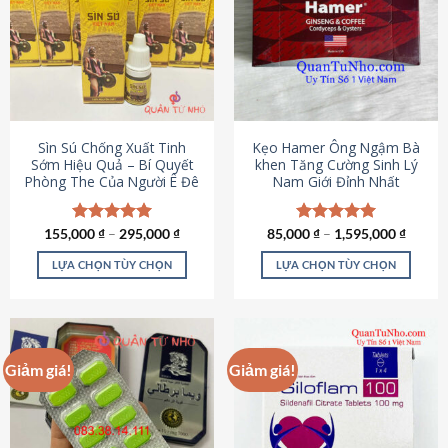
thể.
Các
tùy
chọn
có
thể
được
Sìn Sú Chống Xuất Tinh
Kẹo Hamer Ông Ngậm Bà
chọn
Sớm Hiệu Quả – Bí Quyết
khen Tăng Cường Sinh Lý
Phòng The Của Người Ê Đê
Nam Giới Đỉnh Nhất
trên
trang
sản
155,000
Được xếp
₫
–
295,000
₫
85,000
Được xếp
₫
–
1,595,000
₫
phẩm
hạng
4.95
hạng
5.00
5 sao
5 sao
LỰA CHỌN TÙY CHỌN
LỰA CHỌN TÙY CHỌN
Sản
Sản
phẩm
phẩm
này
này
có
có
Giảm giá!
Giảm giá!
nhiều
nhiều
biến
biến
thể.
thể.
Các
Các