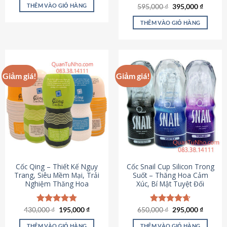
sản
là:
tại
THÊM VÀO GIỎ HÀNG
Giá
Giá
595,000
Được xếp
₫
395,000
₫
895,000 ₫.
là:
phẩm
gốc
hiện
hạng
4.64
695,000 ₫.
là:
tại
5 sao
THÊM VÀO GIỎ HÀNG
595,000 ₫.
là:
395,000
Giảm giá!
Giảm giá!
Cốc Qing – Thiết Kế Ngụy
Cốc Snail Cup Silicon Trong
Trang, Siêu Mềm Mại, Trải
Suốt – Thăng Hoa Cảm
Nghiệm Thăng Hoa
Xúc, Bí Mật Tuyệt Đối
Giá
Giá
Giá
Giá
430,000
Được xếp
₫
195,000
₫
650,000
Được xếp
₫
295,000
₫
gốc
hiện
gốc
hiện
hạng
4.78
hạng
4.69
là:
tại
là:
tại
5 sao
5 sao
THÊM VÀO GIỎ HÀNG
THÊM VÀO GIỎ HÀNG