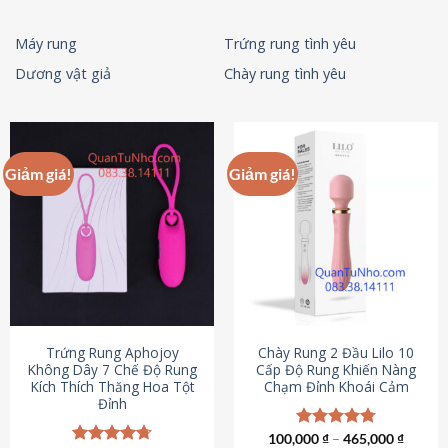
Máy rung
Trứng rung tình yêu
Dương vật giả
Chày rung tình yêu
Giảm giá!
Giảm giá!
Trứng Rung Aphojoy
Chày Rung 2 Đầu Lilo 10
Không Dây 7 Chế Độ Rung
Cấp Độ Rung Khiến Nàng
Kích Thích Thăng Hoa Tột
Chạm Đỉnh Khoái Cảm
Đỉnh
100,000
Được xếp
₫
–
465,000
₫