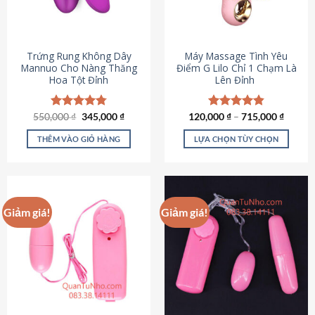
Trứng Rung Không Dây
Máy Massage Tình Yêu
Mannuo Cho Nàng Thăng
Điểm G Lilo Chỉ 1 Chạm Là
Hoa Tột Đỉnh
Lên Đỉnh
Giá
Giá
550,000
Được xếp
₫
345,000
₫
120,000
Được xếp
₫
–
715,000
₫
gốc
hiện
hạng
4.81
hạng
4.85
là:
tại
5 sao
5 sao
THÊM VÀO GIỎ HÀNG
LỰA CHỌN TÙY CHỌN
550,000 ₫.
là:
345,000 ₫.
Sản
phẩm
này
có
Giảm giá!
Giảm giá!
nhiều
biến
thể.
Các
tùy
chọn
có