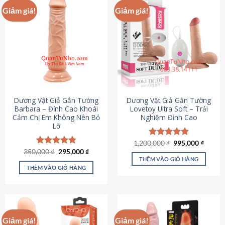
Giảm giá!
Giảm giá!
Dương Vật Giả Gắn Tường
Dương Vật Giả Gắn Tường
Barbara – Đỉnh Cao Khoái
Lovetoy Ultra Soft – Trải
Cảm Chị Em Không Nên Bỏ
Nghiệm Đỉnh Cao
Lỡ
Giá
Giá
1,200,000
Được xếp
₫
995,000
₫
gốc
hiện
Giá
Giá
hạng
4.82
350,000
Được xếp
₫
295,000
₫
là:
tại
gốc
hiện
5 sao
THÊM VÀO GIỎ HÀNG
hạng
4.79
1,200,000 ₫.
là:
là:
tại
5 sao
THÊM VÀO GIỎ HÀNG
995,00
350,000 ₫.
là:
295,000 ₫.
Giảm giá!
Giảm giá!