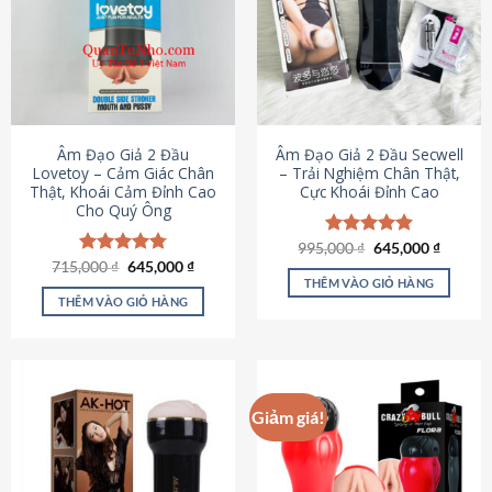
Âm Đạo Giả 2 Đầu
Âm Đạo Giả 2 Đầu Secwell
Lovetoy – Cảm Giác Chân
– Trải Nghiệm Chân Thật,
Thật, Khoái Cảm Đỉnh Cao
Cực Khoái Đỉnh Cao
Cho Quý Ông
Giá
Giá
995,000
Được xếp
₫
645,000
₫
gốc
hiện
Giá
Giá
hạng
4.88
715,000
Được xếp
₫
645,000
₫
là:
tại
gốc
hiện
5 sao
THÊM VÀO GIỎ HÀNG
hạng
4.79
995,000 ₫.
là:
là:
tại
5 sao
THÊM VÀO GIỎ HÀNG
645,000
715,000 ₫.
là:
645,000 ₫.
Giảm giá!