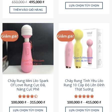
Giá
Giá
hạng
4.80
650,000
Được xếp
₫
495,000
₫
gốc
hiện
5 sao
LỰA CHỌN TÙY CHỌN
hạng
4.72
là:
tại
5 sao
THÊM VÀO GIỎ HÀNG
Sản
650,000 ₫.
là:
495,000 ₫.
phẩm
này
có
nhiều
Giảm giá!
Giảm giá!
biến
thể.
Các
tùy
chọn
có
thể
được
chọn
Chày Rung Mini Lilo Spark
Chày Rung Tình Yêu Lilo
Of Love Rung Cực Đã,
Rung 10 Cấp Độ Lên Đỉnh
trên
Nàng Cực Phê
Thật Sướng
trang
sản
phẩm
100,000
Được xếp
₫
–
315,000
₫
100,000
Được xếp
₫
–
415,000
₫
hạng
4.33
hạng
4.94
5 sao
5 sao
LỰA CHỌN TÙY CHỌN
LỰA CHỌN TÙY CHỌN