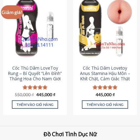
Giảm giá!
Cốc Thủ Dâm LoveToy
Cốc Thủ Dâm Lovetoy
Rung – Bí Quyết “Lên Đỉnh”
Anus Stamina Hậu Môn –
Thăng Hoa Cho Nam Giới
Khít Chặt, Cảm Giác Thật
Giá
Giá
550,000
Được xếp
₫
445,000
₫
Được xếp
445,000
₫
gốc
hiện
hạng
5.00
hạng
4.84
là:
tại
5 sao
5 sao
THÊM VÀO GIỎ HÀNG
THÊM VÀO GIỎ HÀNG
550,000 ₫.
là:
445,000 ₫.
Đồ Chơi Tình Dục Nữ