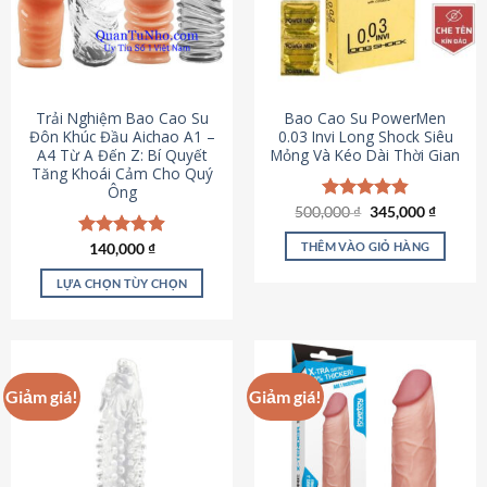
Trải Nghiệm Bao Cao Su
Bao Cao Su PowerMen
Đôn Khúc Đầu Aichao A1 –
0.03 Invi Long Shock Siêu
A4 Từ A Đến Z: Bí Quyết
Mỏng Và Kéo Dài Thời Gian
Tăng Khoái Cảm Cho Quý
Ông
Giá
Giá
500,000
Được xếp
₫
345,000
₫
gốc
hiện
hạng
4.85
là:
tại
5 sao
THÊM VÀO GIỎ HÀNG
Được xếp
140,000
₫
500,000 ₫.
là:
hạng
4.88
345,000
5 sao
LỰA CHỌN TÙY CHỌN
Sản
phẩm
này
có
Giảm giá!
Giảm giá!
nhiều
biến
thể.
Các