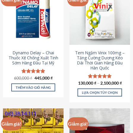
Dynamo Delay – Chai
Tem Ngậm Vinix 100mg –
Thuốc Xịt Chống Xuất Tinh
Tăng Cường Dương Kéo
Sớm Hàng Đầu Tại Mỹ
Dài Thời Gian Hàng Đầu
Hàn Quốc
Giá
Giá
600,000
Được xếp
₫
445,000
₫
gốc
hiện
hạng
5.00
130,000
Được xếp
₫
–
2,100,000
₫
là:
tại
5 sao
THÊM VÀO GIỎ HÀNG
hạng
5.00
600,000 ₫.
là:
5 sao
LỰA CHỌN TÙY CHỌN
445,000 ₫.
Sản
phẩm
này
có
Giảm giá!
Giảm giá!
nhiều
biến