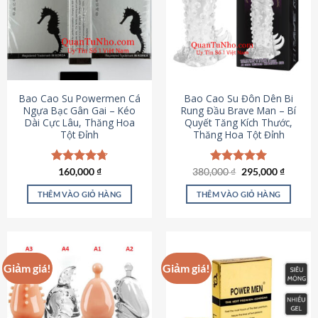
thể.
Các
tùy
chọn
có
thể
được
Bao Cao Su Powermen Cá
Bao Cao Su Đôn Dên Bi
chọn
Ngựa Bạc Gân Gai – Kéo
Rung Đầu Brave Man – Bí
Dài Cực Lâu, Thăng Hoa
Quyết Tăng Kích Thước,
trên
Tột Đỉnh
Thăng Hoa Tột Đỉnh
trang
sản
phẩm
Giá
Giá
Được xếp
160,000
₫
380,000
Được xếp
₫
295,000
₫
gốc
hiện
hạng
4.73
hạng
5.00
là:
tại
5 sao
5 sao
THÊM VÀO GIỎ HÀNG
THÊM VÀO GIỎ HÀNG
380,000 ₫.
là:
295,000
Giảm giá!
Giảm giá!