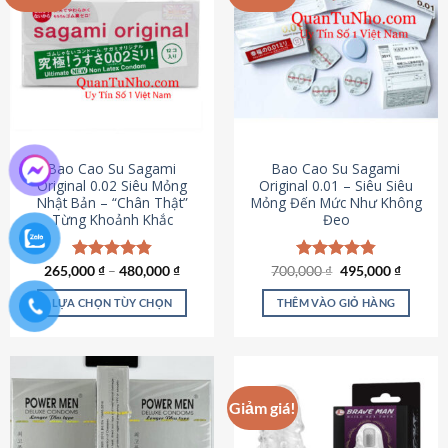
chọn
trên
trang
sản
phẩm
Bao Cao Su Sagami
Bao Cao Su Sagami
Original 0.02 Siêu Mỏng
Original 0.01 – Siêu Siêu
Nhật Bản – “Chân Thật”
Mỏng Đến Mức Như Không
Từng Khoảnh Khắc
Đeo
Giá
Giá
265,000
Được xếp
₫
–
480,000
₫
700,000
Được xếp
₫
495,000
₫
gốc
hiện
hạng
4.87
hạng
4.83
là:
tại
5 sao
5 sao
LỰA CHỌN TÙY CHỌN
THÊM VÀO GIỎ HÀNG
700,000 ₫.
là:
495,000
Sản
phẩm
này
có
Giảm giá!
nhiều
biến