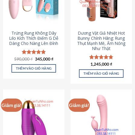
Trứng Rung Không Dây
Dương Vật Giả Nhiệt Hot
Lilo Kích Thích Điểm G Dễ
Bunny Chính Hãng: Rung
Dàng Cho Nàng Lên Đỉnh
Thụt Mạnh Mẽ, Ấm Nóng
Như Thật
Giá
Giá
590,000
Được xếp
₫
345,000
₫
gốc
hiện
hạng
4.79
Được xếp
1,245,000
₫
là:
tại
5 sao
THÊM VÀO GIỎ HÀNG
hạng
4.73
590,000 ₫.
là:
5 sao
THÊM VÀO GIỎ HÀNG
345,000 ₫.
Giảm giá!
Giảm giá!