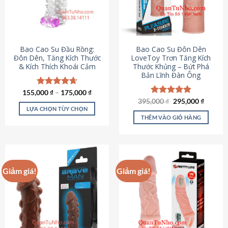
tùy
chọn
có
thể
được
Bao Cao Su Đầu Rồng:
Bao Cao Su Đôn Dên
chọn
Đôn Dên, Tăng Kích Thước
LoveToy Trơn Tăng Kích
& Kích Thích Khoái Cảm
Thước Khủng – Bứt Phá
trên
Bản Lĩnh Đàn Ông
trang
sản
155,000
Được xếp
₫
–
175,000
₫
phẩm
hạng
4.69
Giá
Giá
395,000
Được xếp
₫
295,000
₫
gốc
hiện
5 sao
LỰA CHỌN TÙY CHỌN
hạng
4.82
là:
tại
5 sao
THÊM VÀO GIỎ HÀNG
Sản
395,000 ₫.
là:
295,000
phẩm
này
có
nhiều
Giảm giá!
Giảm giá!
biến
thể.
Các
tùy
chọn
có