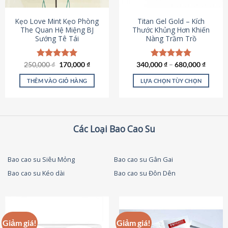
thể
được
Kẹo Love Mint Kẹo Phòng
Titan Gel Gold – Kích
chọn
The Quan Hệ Miệng BJ
Thước Khủng Hơn Khiến
Sướng Tê Tái
Nàng Trầm Trồ
trên
trang
sản
Giá
Giá
250,000
Được xếp
₫
170,000
₫
340,000
Được xếp
₫
–
680,000
₫
phẩm
gốc
hiện
hạng
5.00
hạng
4.79
là:
tại
5 sao
5 sao
THÊM VÀO GIỎ HÀNG
LỰA CHỌN TÙY CHỌN
250,000 ₫.
là:
170,000 ₫.
Sản
phẩm
này
có
Các Loại Bao Cao Su
nhiều
biến
thể.
Bao cao su Siêu Mỏng
Bao cao su Gân Gai
Các
Bao cao su Kéo dài
Bao cao su Đôn Dên
tùy
chọn
có
thể
được
Giảm giá!
Giảm giá!