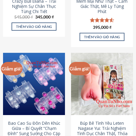
Crazy Bull Eliana – Trải
Mềm Mại Như Thật – Cảm
Nghiệm Sự Chân Thực
Giác Thật, Mê Ly Từng
Từng Chi Tiết
Phút
Giá
Giá
545,000
₫
345,000
₫
gốc
hiện
là:
tại
THÊM VÀO GIỎ HÀNG
Được xếp
395,000
₫
545,000 ₫.
là:
hạng
4.53
345,000 ₫.
5 sao
THÊM VÀO GIỎ HÀNG
Giảm giá!
Giảm giá!
Bao Cao Su Đôn Dên Khúc
Búp Bê Tình Yêu Leten
Giữa – Bí Quyết “Chạm
Nagase Yui: Trải Nghiệm
Đỉnh” Sung Sướng Cho Cặp
Tình Dục Chân Thật, Thỏa