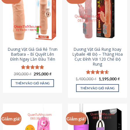
Dương Vật Giả Giá Rẻ Trơn
Dương Vật Giả Rung Xoay
Barbara – Bí Quyết Lên
Lybaile 48 Độ – Thăng Hoa
Đỉnh Ngay Lần Đầu Tiên
Cực Đỉnh Với 120 Chế Độ
Rung
Giá
Giá
390,000
Được xếp
₫
295,000
₫
gốc
hiện
hạng
4.90
Giá
Giá
1,400,000
Được xếp
₫
1,195,000
₫
là:
tại
gốc
hiện
5 sao
THÊM VÀO GIỎ HÀNG
hạng
4.62
390,000 ₫.
là:
là:
tại
5 sao
THÊM VÀO GIỎ HÀNG
295,000 ₫.
1,400,000 ₫.
là:
1,195
Giảm giá!
Giảm giá!