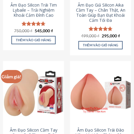
Âm Đạo Silicon Trái Tim
Âm Đạo Giả Silicon Aika
Lybaile – Trải Nghiệm
Cầm Tay – Chân Thật, An
Khoái Cảm Đỉnh Cao
Toàn Giúp Bạn Đạt Khoái
Cảm Tối Đa
Giá
Giá
750,000
Được xếp
₫
545,000
₫
gốc
hiện
hạng
4.70
Giá
Giá
499,000
Được xếp
₫
295,000
₫
là:
tại
gốc
hiện
5 sao
THÊM VÀO GIỎ HÀNG
hạng
4.75
750,000 ₫.
là:
là:
tại
5 sao
THÊM VÀO GIỎ HÀNG
545,000 ₫.
499,000 ₫.
là:
295,000
Giảm giá!
Âm Đạo Silicon Cầm Tay
Âm Đạo Silicon Trái Đào