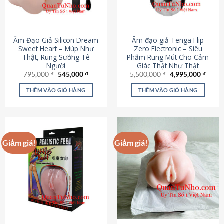
Âm Đạo Giả Silicon Dream
Âm đạo giả Tenga Flip
Sweet Heart – Múp Như
Zero Electronic – Siêu
Thật, Rung Sướng Tê
Phẩm Rung Mút Cho Cảm
Người
Giác Thật Như Thật
Giá
Giá
Giá
Giá
795,000
₫
545,000
₫
5,500,000
₫
4,995,000
₫
gốc
hiện
gốc
hiện
là:
tại
là:
tại
THÊM VÀO GIỎ HÀNG
THÊM VÀO GIỎ HÀNG
795,000 ₫.
là:
5,500,000 ₫.
là:
545,000 ₫.
4,995
Giảm giá!
Giảm giá!