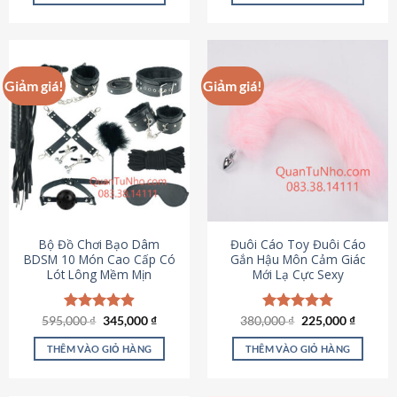
Sản
Sản
phẩm
phẩm
này
này
có
có
Giảm giá!
Giảm giá!
nhiều
nhiều
biến
biến
thể.
thể.
Các
Các
tùy
tùy
chọn
chọn
có
có
thể
thể
được
được
Bộ Đồ Chơi Bạo Dâm
Đuôi Cáo Toy Đuôi Cáo
chọn
chọn
BDSM 10 Món Cao Cấp Có
Gắn Hậu Môn Cảm Giác
Lót Lông Mềm Mịn
Mới Lạ Cực Sexy
trên
trên
trang
trang
sản
sản
Giá
Giá
Giá
Giá
595,000
Được xếp
₫
345,000
₫
380,000
Được xếp
₫
225,000
₫
phẩm
phẩm
gốc
hiện
gốc
hiện
hạng
4.88
hạng
4.88
là:
tại
là:
tại
5 sao
5 sao
THÊM VÀO GIỎ HÀNG
THÊM VÀO GIỎ HÀNG
595,000 ₫.
là:
380,000 ₫.
là:
345,000 ₫.
225,000