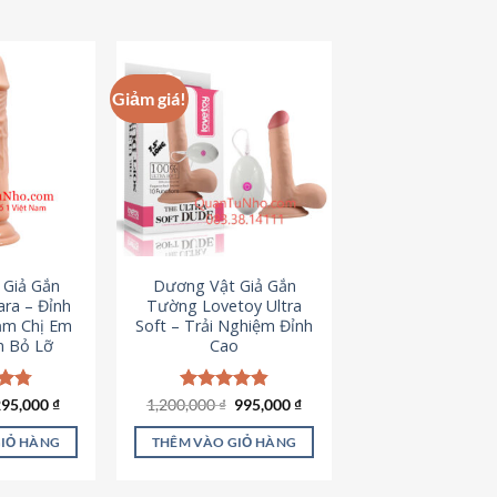
hẩm
ày
ó
hiều
Giảm giá!
iến
ể.
ác
ùy
họn
ó
hể
 Giả Gắn
Dương Vật Giả Gắn
ược
ra – Đỉnh
Tường Lovetoy Ultra
họn
ảm Chị Em
Soft – Trải Nghiệm Đỉnh
n Bỏ Lỡ
Cao
rên
rang
ản
iá
Giá
Giá
Giá
ếp
295,000
₫
1,200,000
Được xếp
₫
995,000
₫
ốc
hiện
gốc
hiện
.79
hạng
4.82
hẩm
à:
tại
là:
tại
5 sao
GIỎ HÀNG
THÊM VÀO GIỎ HÀNG
50,000 ₫.
là:
1,200,000 ₫.
là:
295,000 ₫.
995,000 ₫.