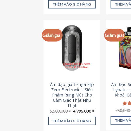
là:
tại
5 sao
5 s
THÊM VÀO GIỎ HÀNG
THÊM VÀ
715,000 ₫.
là:
645,000 ₫.
Giảm giá!
Giảm giá!
Âm đạo giả Tenga Flip
Âm Đạo Si
Zero Electronic – Siêu
Lybaile 
Phẩm Rung Mút Cho
Khoái C
Cảm Giác Thật Như
Thật
750,00
Đượ
Giá
Giá
5,500,000
₫
4,995,000
₫
gốc
hiện
hạn
là:
tại
5 s
THÊM VÀ
THÊM VÀO GIỎ HÀNG
5,500,000 ₫.
là:
4,995,000 ₫.