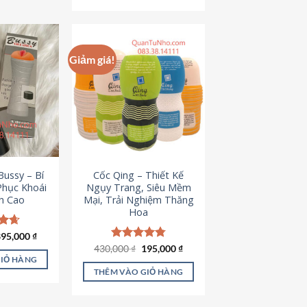
Giảm giá!
ussy – Bí
Cốc Qing – Thiết Kế
Phục Khoái
Ngụy Trang, Siêu Mềm
h Cao
Mại, Trải Nghiệm Thăng
Hoa
iá
Giá
ếp
395,000
₫
ốc
hiện
.64
Giá
Giá
430,000
Được xếp
₫
195,000
₫
à:
tại
gốc
hiện
hạng
4.78
GIỎ HÀNG
95,000 ₫.
là:
là:
tại
5 sao
THÊM VÀO GIỎ HÀNG
395,000 ₫.
430,000 ₫.
là:
195,000 ₫.