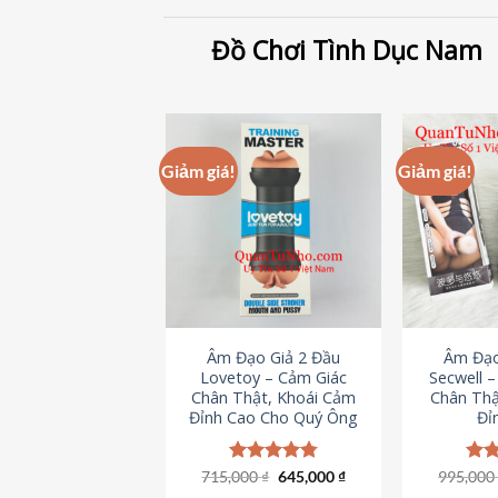
Đồ Chơi Tình Dục Nam
Giảm giá!
Giảm giá!
Âm Đạo Giả 2 Đầu
Âm Đạo
Lovetoy – Cảm Giác
Secwell 
Chân Thật, Khoái Cảm
Chân Thậ
Đỉnh Cao Cho Quý Ông
Đỉ
Giá
Giá
715,000
Được xếp
₫
645,000
₫
995,00
Đượ
gốc
hiện
hạng
4.79
hạn