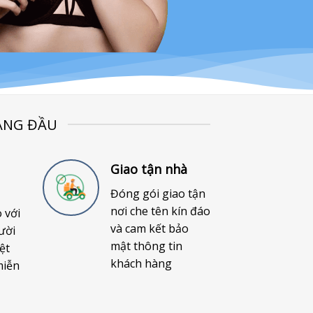
ÀNG ĐẦU
Giao tận nhà
Đóng gói giao tận
nơi che tên kín đáo
o với
và cam kết bảo
ười
mật thông tin
ệt
khách hàng
miễn