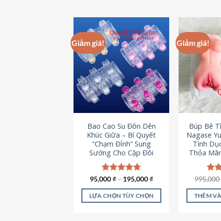
Giảm giá!
Giảm giá!
Bao Cao Su Đôn Dên
Búp Bê T
Khúc Giữa – Bí Quyết
Nagase Yu
“Chạm Đỉnh” Sung
Tình Dụ
Sướng Cho Cặp Đôi
Thỏa Mãn
95,000
Được xếp
₫
–
195,000
₫
995,00
Đượ
hạng
4.70
hạn
5 sao
5 s
LỰA CHỌN TÙY CHỌN
THÊM VÀ
Sản
phẩm