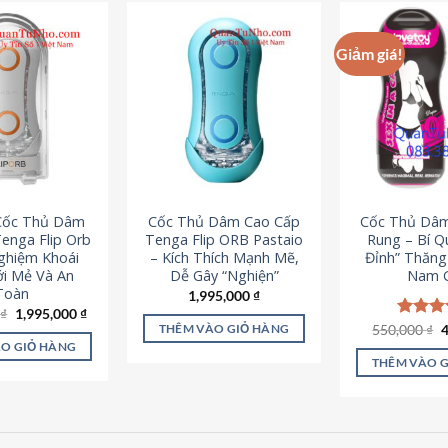
Giảm giá!
 Cốc Thủ Dâm
Cốc Thủ Dâm Cao Cấp
Cốc Thủ Dâ
enga Flip Orb
Tenga Flip ORB Pastaio
Rung – Bí Q
Nghiệm Khoái
– Kích Thích Mạnh Mẽ,
Đỉnh” Thăn
i Mẻ Và An
Dễ Gây “Nghiện”
Nam G
Toàn
1,995,000
₫
Giá
Giá
0
₫
1,995,000
₫
gốc
hiện
G
550,000
Được x
₫
THÊM VÀO GIỎ HÀNG
là:
tại
g
hạng
5
O GIỎ HÀNG
2,200,000 ₫.
là:
l
5 sao
THÊM VÀO 
1,995,000 ₫.
5