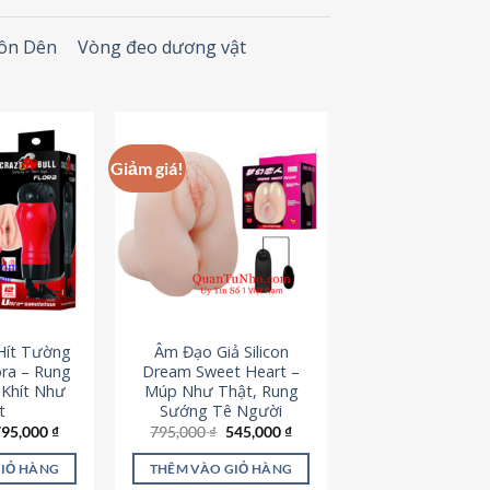
Đôn Dên
Vòng đeo dương vật
Giảm giá!
Hít Tường
Âm Đạo Giả Silicon
ora – Rung
Dream Sweet Heart –
 Khít Như
Múp Như Thật, Rung
t
Sướng Tê Người
iá
Giá
Giá
Giá
795,000
₫
795,000
₫
545,000
₫
ốc
hiện
gốc
hiện
à:
tại
là:
tại
GIỎ HÀNG
THÊM VÀO GIỎ HÀNG
95,000 ₫.
là:
795,000 ₫.
là: