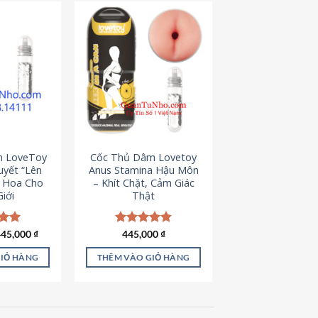
m LoveToy
Cốc Thủ Dâm Lovetoy
uyết “Lên
Anus Stamina Hậu Môn
g Hoa Cho
– Khít Chặt, Cảm Giác
iới
Thật
iá
Giá
ếp
445,000
₫
Được xếp
445,000
₫
ốc
hiện
.00
hạng
4.84
à:
tại
5 sao
GIỎ HÀNG
THÊM VÀO GIỎ HÀNG
50,000 ₫.
là:
445,000 ₫.