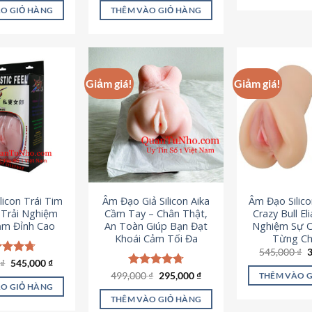
là:
tại
ao
5 sao
O GIỎ HÀNG
THÊM VÀO GIỎ HÀNG
995,000 ₫.
là:
645,000 ₫.
Giảm giá!
Giảm giá!
licon Trái Tim
Âm Đạo Giả Silicon Aika
Âm Đạo Silic
– Trải Nghiệm
Cầm Tay – Chân Thật,
Crazy Bull El
ảm Đỉnh Cao
An Toàn Giúp Bạn Đạt
Nghiệm Sự 
Khoái Cảm Tối Đa
Từng Chi
G
545,000
₫
g
Giá
Giá
0
c xếp
₫
545,000
₫
l
gốc
hiện
g
4.70
Giá
Giá
499,000
Được xếp
₫
295,000
₫
THÊM VÀO 
5
là:
tại
gốc
hiện
ao
hạng
4.75
O GIỎ HÀNG
750,000 ₫.
là:
là:
tại
5 sao
THÊM VÀO GIỎ HÀNG
545,000 ₫.
499,000 ₫.
là: