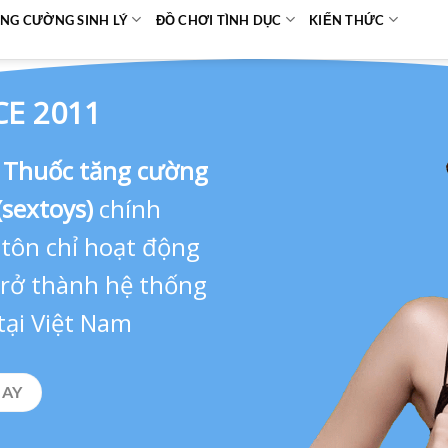
NG CƯỜNG SINH LÝ
ĐỒ CHƠI TÌNH DỤC
KIẾN THỨC
CE 2011
,
Thuốc tăng cường
(sextoys)
chính
 tôn chỉ hoạt động
 trở thành hệ thống
tại Việt Nam
GAY