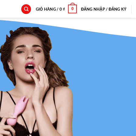
0
GIỎ HÀNG /
0
₫
ĐĂNG NHẬP / ĐĂNG KÝ