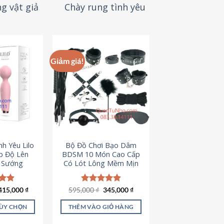
g vật giả
Chày rung tình yêu
Giảm giá!
h Yêu Lilo
Bộ Đồ Chơi Bạo Dâm
p Độ Lên
BDSM 10 Món Cao Cấp
t Sướng
Có Lót Lông Mềm Mịn
Giá
Giá
ếp
415,000
₫
595,000
Được xếp
₫
345,000
₫
gốc
hiện
.94
hạng
4.88
là:
tại
5 sao
TÙY CHỌN
THÊM VÀO GIỎ HÀNG
595,000 ₫.
là:
345,000 ₫.
ản