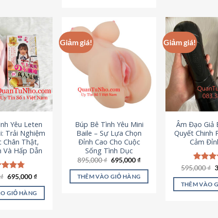
295,000 ₫.
Giảm giá!
Giảm giá!
ình Yêu Leten
Búp Bê Tình Yêu Mini
Âm Đạo Giả B
i: Trải Nghiệm
Baile – Sự Lựa Chọn
Quyết Chinh 
c Chân Thật,
Đỉnh Cao Cho Cuộc
Cảm Đỉn
 Và Hấp Dẫn
Sống Tình Dục
Giá
Giá
895,000
₫
695,000
₫
gốc
hiện
G
595,000
Được x
₫
là:
tại
g
hạng
4
Giá
Giá
0
c xếp
₫
695,000
₫
THÊM VÀO GIỎ HÀNG
895,000 ₫.
là:
l
gốc
hiện
5 sao
g
4.80
THÊM VÀO 
695,000 ₫.
5
là:
tại
ao
O GIỎ HÀNG
995,000 ₫.
là:
695,000 ₫.