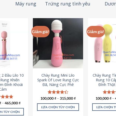
Máy rung
Trứng rung tình yêu
Dươn
Giảm giá!
Giảm giá!
 2 Đầu Lilo 10
Chày Rung Mini Lilo
Chày Rung Tìn
Rung Khiến
Spark Of Love Rung Cực
Rung 10 Cấ
m Đỉnh Khoái
Đã, Nàng Cực Phê
Đỉnh Thậ
Cảm
100,000
Được xếp
₫
–
315,000
₫
100,000
Được x
₫
–
hạng
4.33
hạng
4
c xếp
₫
–
465,000
₫
5 sao
5 sao
g
4.80
LỰA CHỌN TÙY CHỌN
LỰA CHỌN 
ao
N TÙY CHỌN
Sản
S