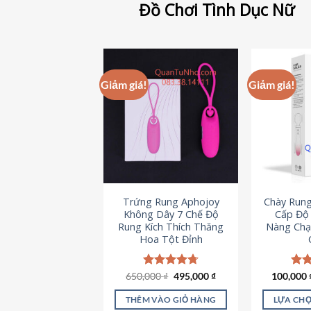
Đồ Chơi Tình Dục Nữ
Giảm giá!
Giảm giá!
Trứng Rung Aphojoy
Chày Rung
Không Dây 7 Chế Độ
Cấp Độ 
Rung Kích Thích Thăng
Nàng Chạ
Hoa Tột Đỉnh
Giá
Giá
650,000
Được xếp
₫
495,000
₫
100,000
Đượ
gốc
hiện
hạng
4.72
hạn
là:
tại
5 sao
5 s
THÊM VÀO GIỎ HÀNG
LỰA CHỌ
650,000 ₫.
là: