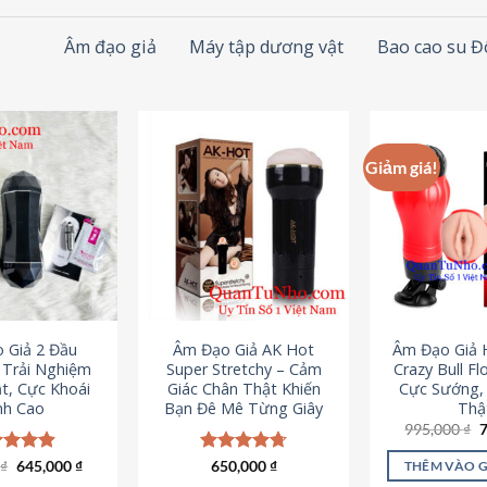
Âm đạo giả
Máy tập dương vật
Bao cao su 
Giảm giá!
 Giả 2 Đầu
Âm Đạo Giả AK Hot
Âm Đạo Giả 
– Trải Nghiệm
Super Stretchy – Cảm
Crazy Bull Fl
t, Cực Khoái
Giác Chân Thật Khiến
Cực Sướng,
nh Cao
Bạn Đê Mê Từng Giây
Thậ
G
995,000
₫
g
l
Giá
Giá
0
c xếp
₫
645,000
₫
Được xếp
650,000
₫
THÊM VÀO 
9
gốc
hiện
g
4.88
hạng
4.75