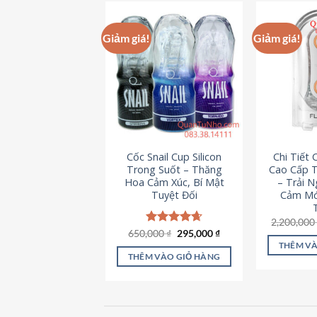
này
có
Giảm giá!
Giảm giá!
nhiều
biến
thể.
Các
tùy
chọn
có
Cốc Snail Cup Silicon
Chi Tiết
thể
Trong Suốt – Thăng
Cao Cấp T
được
Hoa Cảm Xúc, Bí Mật
– Trải 
chọn
Tuyệt Đối
Cảm Mớ
trên
2,200,00
trang
Giá
Giá
650,000
Được xếp
₫
295,000
₫
sản
gốc
hiện
hạng
4.69
THÊM VÀ
là:
tại
5 sao
phẩm
THÊM VÀO GIỎ HÀNG
650,000 ₫.
là:
295,000 ₫.