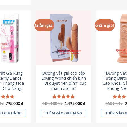
Sản
phẩm
p
phẩm
này
n
này
có
c
có
nhiều
n
Giảm giá!
Giảm giá!
nhiều
biến
b
biến
thể.
th
thể.
Các
C
Các
tùy
t
tùy
chọn
c
chọn
có
c
có
thể
t
ật Giả Rung
Dương vật giả cao cấp
Dương Vật
thể
được
đ
erfly Dance –
Loving World chiến binh
Tường Barba
được
chọn
c
t” Thăng Hoa
– Bí quyết “lên đỉnh” cực
Cao Khoái C
chọn
h Cho Nàng
mạnh cho nữ
Không Nê
trên
t
trên
trang
t
trang
sản
s
Giá
Giá
Giá
Giá
G
0
c xếp
₫
795,000
₫
1,800,000
Được xếp
₫
1,495,000
₫
350,000
Được x
₫
sản
gốc
hiện
gốc
hiện
g
g
4.65
hạng
4.89
hạng
4
phẩm
p
là:
tại
là:
tại
l
ao
5 sao
5 sao
phẩm
O GIỎ HÀNG
THÊM VÀO GIỎ HÀNG
THÊM VÀO 
1,095,000 ₫.
là:
1,800,000 ₫.
là:
3
795,000 ₫.
1,495,000 ₫.