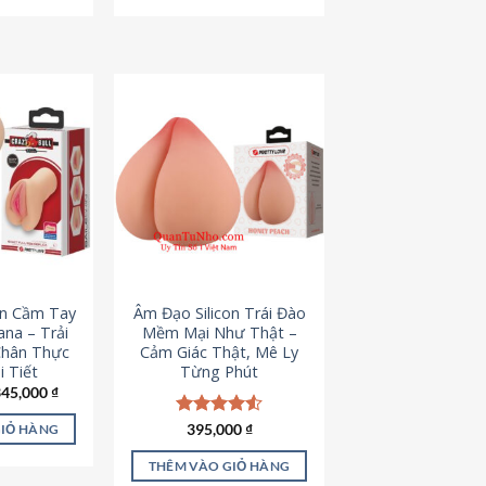
795,000 ₫.
545,000 ₫.
on Cầm Tay
Âm Đạo Silicon Trái Đào
iana – Trải
Mềm Mại Như Thật –
Chân Thực
Cảm Giác Thật, Mê Ly
 Tiết
Từng Phút
iá
Giá
345,000
₫
ốc
hiện
à:
tại
Được xếp
395,000
₫
GIỎ HÀNG
45,000 ₫.
là:
hạng
4.53
345,000 ₫.
5 sao
THÊM VÀO GIỎ HÀNG