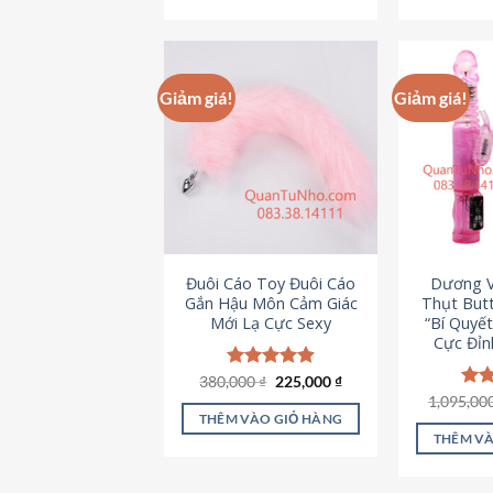
495,000 ₫.
Giảm giá!
Giảm giá!
Đuôi Cáo Toy Đuôi Cáo
Dương V
Gắn Hậu Môn Cảm Giác
Thụt Butt
Mới Lạ Cực Sexy
“Bí Quyế
Cực Đỉn
Giá
Giá
380,000
Được xếp
₫
225,000
₫
gốc
hiện
hạng
4.88
1,095,00
Đượ
là:
tại
5 sao
hạn
THÊM VÀO GIỎ HÀNG
380,000 ₫.
là:
5 s
THÊM VÀ
225,000 ₫.