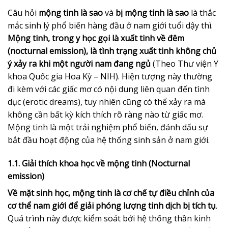
Câu hỏi
mộng tinh là sao
và
bị mộng tinh là sao
là thắc
mắc sinh lý phổ biến hàng đầu ở nam giới tuổi dậy thì.
Mộng tinh, trong y học gọi là xuất tinh về đêm
(nocturnal emission), là tình trạng xuất tinh không chủ
ý xảy ra khi một người nam đang ngủ
(Theo Thư viện Y
khoa Quốc gia Hoa Kỳ – NIH). Hiện tượng này thường
đi kèm với các giấc mơ có nội dung liên quan đến tình
dục (erotic dreams), tuy nhiên cũng có thể xảy ra mà
không cần bất kỳ kích thích rõ ràng nào từ giấc mơ.
Mộng tinh là một trải nghiệm phổ biến, đánh dấu sự
bắt đầu hoạt động của hệ thống sinh sản ở nam giới.
1.1. Giải thích khoa học về mộng tinh (Nocturnal
emission)
Về mặt sinh học, mộng tinh là cơ chế tự điều chỉnh của
cơ thể nam giới để giải phóng lượng tinh dịch bị tích tụ
.
Quá trình này được kiểm soát bởi hệ thống thần kinh