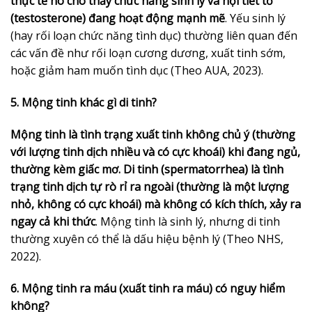
thực tế nó cho thấy chức năng sinh lý và nội tiết tố
(testosterone) đang hoạt động mạnh mẽ
. Yếu sinh lý
(hay rối loạn chức năng tình dục) thường liên quan đến
các vấn đề như rối loạn cương dương, xuất tinh sớm,
hoặc giảm ham muốn tình dục (Theo AUA, 2023).
5. Mộng tinh khác gì di tinh?
Mộng tinh là tình trạng xuất tinh không chủ ý (thường
với lượng tinh dịch nhiều và có cực khoái) khi đang ngủ,
thường kèm giấc mơ. Di tinh (spermatorrhea) là tình
trạng tinh dịch tự rò rỉ ra ngoài (thường là một lượng
nhỏ, không có cực khoái) mà không có kích thích, xảy ra
ngay cả khi thức
. Mộng tinh là sinh lý, nhưng di tinh
thường xuyên có thể là dấu hiệu bệnh lý (Theo NHS,
2022).
6. Mộng tinh ra máu (xuất tinh ra máu) có nguy hiểm
không?