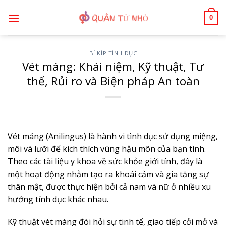
Bỏ
0
qua
nội
dung
BÍ KÍP TÌNH DỤC
Vét máng: Khái niệm, Kỹ thuật, Tư
thế, Rủi ro và Biện pháp An toàn
Vét máng (Anilingus) là hành vi tình dục sử dụng miệng,
môi và lưỡi để kích thích vùng hậu môn của bạn tình.
Theo các tài liệu y khoa về sức khỏe giới tính, đây là
một hoạt động nhằm tạo ra khoái cảm và gia tăng sự
thân mật, được thực hiện bởi cả nam và nữ ở nhiều xu
hướng tính dục khác nhau.
Kỹ thuật vét máng đòi hỏi sự tinh tế, giao tiếp cởi mở và