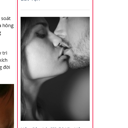
 soát
ủa hông
g
 trì
kích
g đời