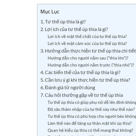
Mục Lục
1. Tư thế úp thìa là gì?
2. Lợi ích của tư thế úp thìa là gì?
Lợi ích về mặt thể chất của tư thế úp thìa?
Lợi ích về mặt cảm xúc của tư thế úp thìa?
3. Hướng dẫn thực hiện tư thế úp thìa chi tiết
Hướng dẫn cho người nằm sau (“thìa lớn”)?
Hướng dẫn cho người nằm trước (“thìa nhỏ”)?
4. Các biến thể của tư thế úp thìa là gì?
5. Cần lưu ý gì khi thực hiện tư thế úp thìa?
6. Đánh giá từ người dùng
7. Câu hỏi thường gặp về tư thế úp thìa
Tư thế úp thìa có giúp phụ nữ dễ lên đỉnh khôn
Độ sâu thâm nhập của tư thế này như thế nào?
Tư thế úp thìa có phù hợp cho người béo khôn
Làm thế nào để tăng sự thân mật khi úp thìa?
Quan hệ kiểu úp thìa có thể mang thai không?