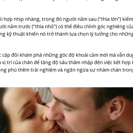
ối hợp nhịp nhàng, trong đó người nằm sau (“thìa lớn”) kiểm
ời nằm trước (“thìa nhỏ”) có thể điều chỉnh góc nghiêng c
rong kỹ thuật khiến nó trở thành lựa chọn lý tưởng cho nhữn
ác cặp đôi khám phá những góc độ khoái cảm mới mà vẫn duy
 vị trí của chân để tăng độ sâu thâm nhập đến việc kết hợp 
hong phú thêm trải nghiệm và ngăn ngừa sự nhàm chán tron