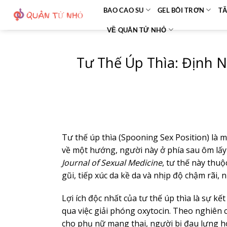
Bỏ
BAO CAO SU
GEL BÔI TRƠN
TĂ
qua
VỀ QUÂN TỬ NHỎ
nội
dung
Tư Thế Úp Thìa: Định N
Tư thế úp thìa (Spooning Sex Position) là 
về một hướng, người này ở phía sau ôm lấy
Journal of Sexual Medicine
, tư thế này thu
gũi, tiếp xúc da kề da và nhịp độ chậm rãi, 
Lợi ích độc nhất của tư thế úp thìa là sự k
qua việc giải phóng oxytocin. Theo nghiên 
cho phụ nữ mang thai, người bị đau lưng ho