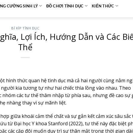
NG CƯỜNG SINH LÝ
ĐỒ CHƠI TÌNH DỤC
KIẾN THỨC
BÍ KÍP TÌNH DỤC
ghĩa, Lợi Ích, Hướng Dẫn và Các Bi
Thể
một hình thức quan hệ tình dục mà cả hai người cùng nằm n
 người kia tương tự như hai chiếc thìa lồng vào nhau. Theo
ộc nhóm các tư thế thâm nhập từ phía sau, nhưng đề cao sự
nhẹ nhàng thay vì sự mãnh liệt.
ết hợp giữa khoái cảm thể chất và sự gắn kết cảm xúc sâu sắc
cứu từ Đại học Y khoa Stanford (2022), tư thế này đặc biệt 
ặc các cặp đôi muốn duy trì sự thân mật trong thời gian dà