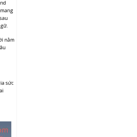
and
i mang
 sau
ngữ.
ời nằm
sâu
ia sức
ai