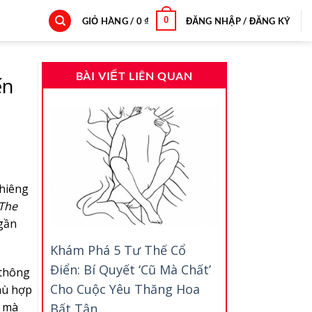
0
GIỎ HÀNG /
0
₫
ĐĂNG NHẬP / ĐĂNG KÝ
BÀI VIẾT LIÊN QUAN
ến
ghiêng
The
 gần
Khám Phá 5 Tư Thế Cổ
Điển: Bí Quyết ‘Cũ Mà Chất’
 thông
Cho Cuộc Yêu Thăng Hoa
phù hợp
i mà
Bất Tận