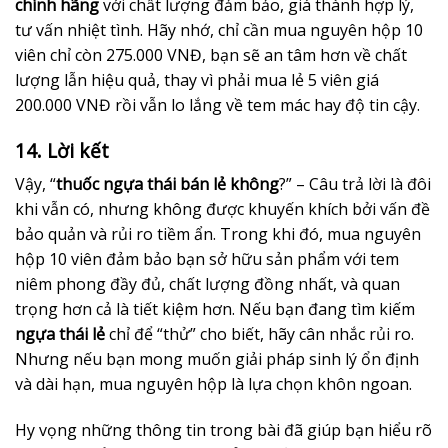
chính hãng
với chất lượng đảm bảo, giá thành hợp lý,
tư vấn nhiệt tình. Hãy nhớ, chỉ cần mua nguyên hộp 10
viên chỉ còn 275.000 VNĐ, bạn sẽ an tâm hơn về chất
lượng lẫn hiệu quả, thay vì phải mua lẻ 5 viên giá
200.000 VNĐ rồi vẫn lo lắng về tem mác hay độ tin cậy.
14. Lời kết
Vậy, “
thuốc ngựa thái bán lẻ không
?” – Câu trả lời là đôi
khi vẫn có, nhưng không được khuyến khích bởi vấn đề
bảo quản và rủi ro tiềm ẩn. Trong khi đó, mua nguyên
hộp 10 viên đảm bảo bạn sở hữu sản phẩm với tem
niêm phong đầy đủ, chất lượng đồng nhất, và quan
trọng hơn cả là tiết kiệm hơn. Nếu bạn đang tìm kiếm
ngựa thái lẻ
chỉ để “thử” cho biết, hãy cân nhắc rủi ro.
Nhưng nếu bạn mong muốn giải pháp sinh lý ổn định
và dài hạn, mua nguyên hộp là lựa chọn khôn ngoan.
Hy vọng những thông tin trong bài đã giúp bạn hiểu rõ