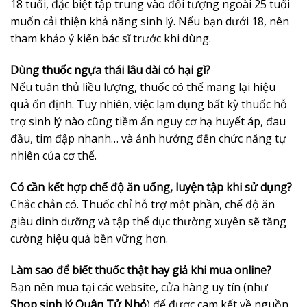
18 tuổi, đặc biệt tập trung vào đối tượng ngoài 25 tuổi
muốn cải thiện khả năng sinh lý. Nếu bạn dưới 18, nên
tham khảo ý kiến bác sĩ trước khi dùng.
Dùng thuốc ngựa thái lâu dài có hại gì?
Nếu tuân thủ liều lượng, thuốc có thể mang lại hiệu
quả ổn định. Tuy nhiên, việc lạm dụng bất kỳ thuốc hỗ
trợ sinh lý nào cũng tiềm ẩn nguy cơ hạ huyết áp, đau
đầu, tim đập nhanh… và ảnh hưởng đến chức năng tự
nhiên của cơ thể.
Có cần kết hợp chế độ ăn uống, luyện tập khi sử dụng?
Chắc chắn có. Thuốc chỉ hỗ trợ một phần, chế độ ăn
giàu dinh dưỡng và tập thể dục thường xuyên sẽ tăng
cường hiệu quả bền vững hơn.
Làm sao để biết thuốc thật hay giả khi mua online?
Bạn nên mua tại các website, cửa hàng uy tín (như
Shop sinh lý Quân Tử Nhỏ
) để được cam kết về nguồn