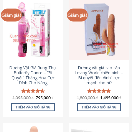
Giảm giá!
Giảm giá!
Dương Vật Giả Rung Thụt
Dương vật giả cao cấp
Butterfly Dance – “Bí
Loving World chiến binh –
Quyết” Thăng Hoa Cực
Bí quyết “lên đỉnh” cực
Đỉnh Cho Nàng
mạnh cho nữ
Giá
Giá
Giá
Giá
1,095,000
Được xếp
₫
795,000
₫
1,800,000
Được xếp
₫
1,495,000
₫
gốc
hiện
gốc
hiện
hạng
4.65
hạng
4.89
là:
tại
là:
tại
5 sao
5 sao
THÊM VÀO GIỎ HÀNG
THÊM VÀO GIỎ HÀNG
1,095,000 ₫.
là:
1,800,000 ₫.
là:
795,000 ₫.
1,495