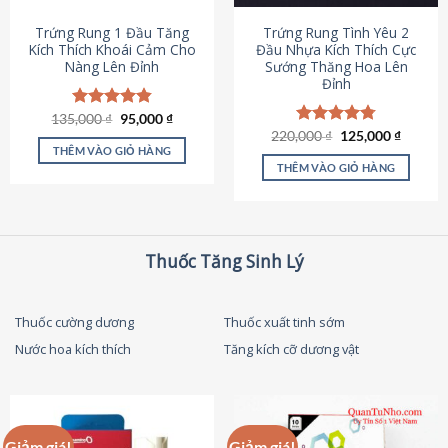
thể
được
Trứng Rung 1 Đầu Tăng
Trứng Rung Tình Yêu 2
chọn
Kích Thích Khoái Cảm Cho
Đầu Nhựa Kích Thích Cực
Nàng Lên Đỉnh
Sướng Thăng Hoa Lên
trên
Đỉnh
trang
sản
Giá
Giá
135,000
Được xếp
₫
95,000
₫
phẩm
gốc
hiện
hạng
4.87
Giá
Giá
220,000
Được xếp
₫
125,000
₫
là:
tại
gốc
hiện
5 sao
THÊM VÀO GIỎ HÀNG
hạng
4.79
135,000 ₫.
là:
là:
tại
5 sao
THÊM VÀO GIỎ HÀNG
95,000 ₫.
220,000 ₫.
là:
125,000
Thuốc Tăng Sinh Lý
Thuốc cường dương
Thuốc xuất tinh sớm
Nước hoa kích thích
Tăng kích cỡ dương vật
Giảm giá!
Giảm giá!