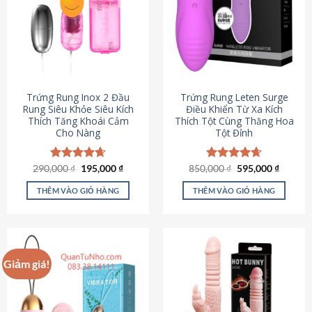
Trứng Rung Inox 2 Đầu
Trứng Rung Leten Surge
Rung Siêu Khỏe Siêu Kích
Điều Khiển Từ Xa Kích
Thích Tăng Khoái Cảm
Thích Tột Cùng Thăng Hoa
Cho Nàng
Tột Đỉnh
Giá
Giá
Giá
Giá
290,000
Được xếp
₫
195,000
₫
850,000
Được xếp
₫
595,000
₫
gốc
hiện
gốc
hiện
hạng
4.64
hạng
4.69
là:
tại
là:
tại
5 sao
5 sao
THÊM VÀO GIỎ HÀNG
THÊM VÀO GIỎ HÀNG
290,000 ₫.
là:
850,000 ₫.
là:
195,000 ₫.
595,000
Giảm giá!