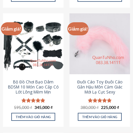
Sản
Sản
phẩm
phẩm
này
này
có
có
Giảm giá!
Giảm giá!
nhiều
nhiều
biến
biến
thể.
thể.
Các
Các
tùy
tùy
chọn
chọn
có
có
thể
thể
được
được
Bộ Đồ Chơi Bạo Dâm
Đuôi Cáo Toy Đuôi Cáo
chọn
chọn
BDSM 10 Món Cao Cấp Có
Gắn Hậu Môn Cảm Giác
Lót Lông Mềm Mịn
Mới Lạ Cực Sexy
trên
trên
trang
trang
sản
sản
Giá
Giá
Giá
Giá
595,000
Được xếp
₫
345,000
₫
380,000
Được xếp
₫
225,000
₫
phẩm
phẩm
gốc
hiện
gốc
hiện
hạng
4.88
hạng
4.88
là:
tại
là:
tại
5 sao
5 sao
THÊM VÀO GIỎ HÀNG
THÊM VÀO GIỎ HÀNG
595,000 ₫.
là:
380,000 ₫.
là:
345,000 ₫.
225,000