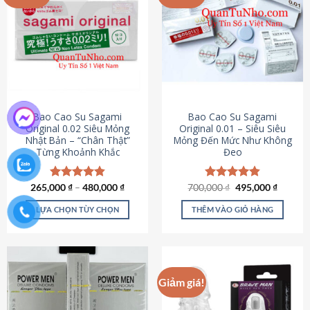
chọn
trên
trang
sản
phẩm
Bao Cao Su Sagami
Bao Cao Su Sagami
Original 0.02 Siêu Mỏng
Original 0.01 – Siêu Siêu
Nhật Bản – “Chân Thật”
Mỏng Đến Mức Như Không
Từng Khoảnh Khắc
Đeo
Giá
Giá
265,000
Được xếp
₫
–
480,000
₫
700,000
Được xếp
₫
495,000
₫
gốc
hiện
hạng
4.87
hạng
4.83
là:
tại
5 sao
5 sao
LỰA CHỌN TÙY CHỌN
THÊM VÀO GIỎ HÀNG
700,000 ₫.
là:
495,000
Sản
phẩm
này
có
Giảm giá!
nhiều
biến