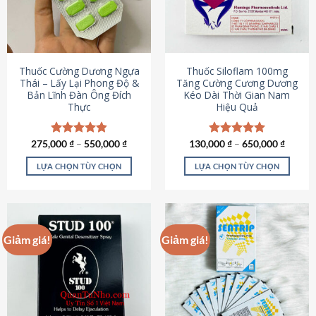
tùy
tùy
chọn
chọn
có
có
thể
thể
được
được
Thuốc Cường Dương Ngựa
Thuốc Siloflam 100mg
chọn
chọn
Thái – Lấy Lại Phong Độ &
Tăng Cường Cương Dương
Bản Lĩnh Đàn Ông Đích
Kéo Dài Thời Gian Nam
trên
trên
Thực
Hiệu Quả
trang
trang
sản
sản
phẩm
phẩm
275,000
Được xếp
₫
–
550,000
₫
130,000
Được xếp
₫
–
650,000
₫
hạng
4.87
hạng
5.00
5 sao
5 sao
LỰA CHỌN TÙY CHỌN
LỰA CHỌN TÙY CHỌN
Sản
Sản
phẩm
phẩm
này
này
có
có
Giảm giá!
Giảm giá!
nhiều
nhiều
biến
biến
thể.
thể.
Các
Các
tùy
tùy
chọn
chọn