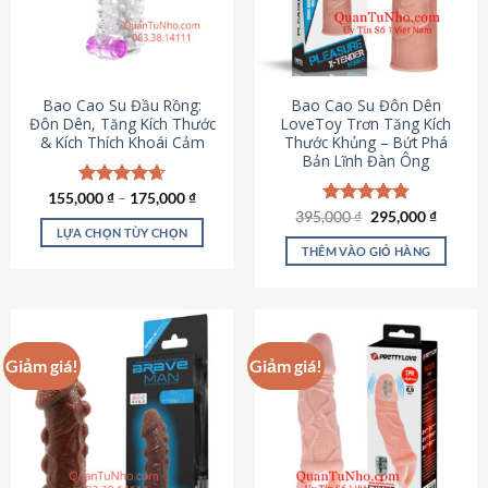
tùy
chọn
có
thể
được
Bao Cao Su Đầu Rồng:
Bao Cao Su Đôn Dên
chọn
Đôn Dên, Tăng Kích Thước
LoveToy Trơn Tăng Kích
& Kích Thích Khoái Cảm
Thước Khủng – Bứt Phá
trên
Bản Lĩnh Đàn Ông
trang
sản
155,000
Được xếp
₫
–
175,000
₫
phẩm
hạng
4.69
Giá
Giá
395,000
Được xếp
₫
295,000
₫
gốc
hiện
5 sao
LỰA CHỌN TÙY CHỌN
hạng
4.82
là:
tại
5 sao
THÊM VÀO GIỎ HÀNG
Sản
395,000 ₫.
là:
295,000
phẩm
này
có
nhiều
Giảm giá!
Giảm giá!
biến
thể.
Các
tùy
chọn
có