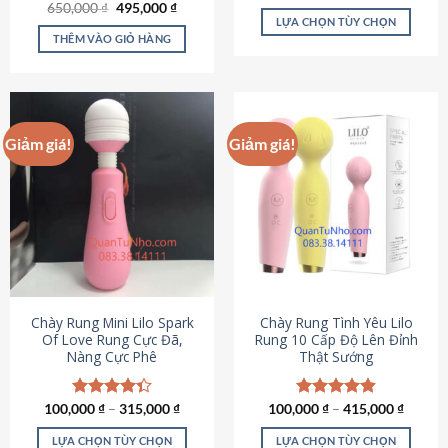
Giá
Giá
hạng
4.80
650,000
Được xếp
₫
495,000
₫
gốc
hiện
5 sao
LỰA CHỌN TÙY CHỌN
hạng
4.72
là:
tại
5 sao
THÊM VÀO GIỎ HÀNG
Sản
650,000 ₫.
là:
495,000 ₫.
phẩm
này
có
nhiều
Giảm giá!
Giảm giá!
biến
thể.
Các
tùy
chọn
có
thể
được
chọn
Chày Rung Mini Lilo Spark
Chày Rung Tình Yêu Lilo
Of Love Rung Cực Đã,
Rung 10 Cấp Độ Lên Đỉnh
trên
Nàng Cực Phê
Thật Sướng
trang
sản
phẩm
100,000
Được xếp
₫
–
315,000
₫
100,000
Được xếp
₫
–
415,000
₫
hạng
4.33
hạng
4.94
5 sao
5 sao
LỰA CHỌN TÙY CHỌN
LỰA CHỌN TÙY CHỌN