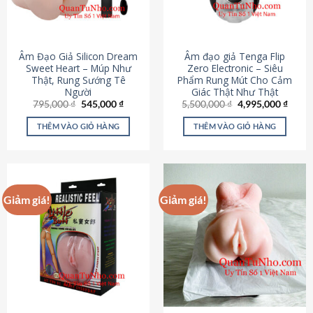
Âm Đạo Giả Silicon Dream
Âm đạo giả Tenga Flip
Sweet Heart – Múp Như
Zero Electronic – Siêu
Thật, Rung Sướng Tê
Phẩm Rung Mút Cho Cảm
Người
Giác Thật Như Thật
Giá
Giá
Giá
Giá
795,000
₫
545,000
₫
5,500,000
₫
4,995,000
₫
gốc
hiện
gốc
hiện
là:
tại
là:
tại
THÊM VÀO GIỎ HÀNG
THÊM VÀO GIỎ HÀNG
795,000 ₫.
là:
5,500,000 ₫.
là:
545,000 ₫.
4,995
Giảm giá!
Giảm giá!