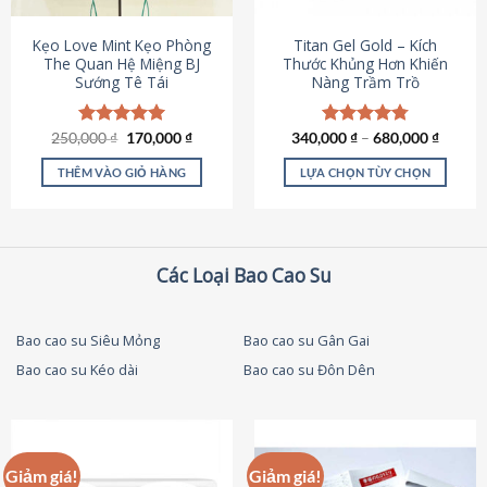
thể
được
Kẹo Love Mint Kẹo Phòng
Titan Gel Gold – Kích
chọn
The Quan Hệ Miệng BJ
Thước Khủng Hơn Khiến
Sướng Tê Tái
Nàng Trầm Trồ
trên
trang
sản
Giá
Giá
250,000
Được xếp
₫
170,000
₫
340,000
Được xếp
₫
–
680,000
₫
phẩm
gốc
hiện
hạng
5.00
hạng
4.79
là:
tại
5 sao
5 sao
THÊM VÀO GIỎ HÀNG
LỰA CHỌN TÙY CHỌN
250,000 ₫.
là:
170,000 ₫.
Sản
phẩm
này
có
Các Loại Bao Cao Su
nhiều
biến
thể.
Bao cao su Siêu Mỏng
Bao cao su Gân Gai
Các
Bao cao su Kéo dài
Bao cao su Đôn Dên
tùy
chọn
có
thể
được
Giảm giá!
Giảm giá!