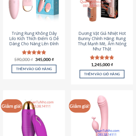
Trứng Rung Không Dây
Dương Vật Giả Nhiệt Hot
Lilo Kích Thích Điểm G Dễ
Bunny Chính Hãng: Rung
Dàng Cho Nàng Lên Đỉnh
Thụt Mạnh Mẽ, Ấm Nóng
Như Thật
Giá
Giá
590,000
Được xếp
₫
345,000
₫
gốc
hiện
hạng
4.79
Được xếp
1,245,000
₫
là:
tại
5 sao
THÊM VÀO GIỎ HÀNG
hạng
4.73
590,000 ₫.
là:
5 sao
THÊM VÀO GIỎ HÀNG
345,000 ₫.
Giảm giá!
Giảm giá!