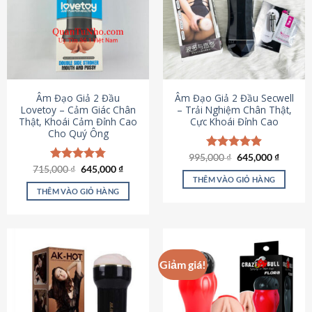
Âm Đạo Giả 2 Đầu
Âm Đạo Giả 2 Đầu Secwell
Lovetoy – Cảm Giác Chân
– Trải Nghiệm Chân Thật,
Thật, Khoái Cảm Đỉnh Cao
Cực Khoái Đỉnh Cao
Cho Quý Ông
Giá
Giá
995,000
Được xếp
₫
645,000
₫
gốc
hiện
Giá
Giá
hạng
4.88
715,000
Được xếp
₫
645,000
₫
là:
tại
gốc
hiện
5 sao
THÊM VÀO GIỎ HÀNG
hạng
4.79
995,000 ₫.
là:
là:
tại
5 sao
THÊM VÀO GIỎ HÀNG
645,000
715,000 ₫.
là:
645,000 ₫.
Giảm giá!