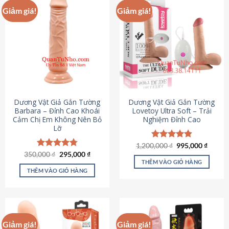
Giảm giá!
Giảm giá!
Dương Vật Giả Gắn Tường
Dương Vật Giả Gắn Tường
Barbara – Đỉnh Cao Khoái
Lovetoy Ultra Soft – Trải
Cảm Chị Em Không Nên Bỏ
Nghiệm Đỉnh Cao
Lỡ
Giá
Giá
1,200,000
Được xếp
₫
995,000
₫
gốc
hiện
Giá
Giá
hạng
4.82
350,000
Được xếp
₫
295,000
₫
là:
tại
gốc
hiện
5 sao
THÊM VÀO GIỎ HÀNG
hạng
4.79
1,200,000 ₫.
là:
là:
tại
5 sao
THÊM VÀO GIỎ HÀNG
995,00
350,000 ₫.
là:
295,000 ₫.
Giảm giá!
Giảm giá!