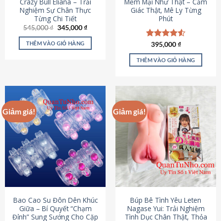
Crazy Bull Eliana – Trải
Mềm Mại Như Thật – Cảm
Nghiệm Sự Chân Thực
Giác Thật, Mê Ly Từng
Từng Chi Tiết
Phút
Giá
Giá
545,000
₫
345,000
₫
gốc
hiện
là:
tại
THÊM VÀO GIỎ HÀNG
Được xếp
395,000
₫
545,000 ₫.
là:
hạng
4.53
345,000 ₫.
5 sao
THÊM VÀO GIỎ HÀNG
Giảm giá!
Giảm giá!
Bao Cao Su Đôn Dên Khúc
Búp Bê Tình Yêu Leten
Giữa – Bí Quyết “Chạm
Nagase Yui: Trải Nghiệm
Đỉnh” Sung Sướng Cho Cặp
Tình Dục Chân Thật, Thỏa