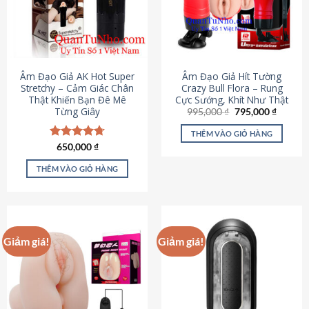
Âm Đạo Giả AK Hot Super
Âm Đạo Giả Hít Tường
Stretchy – Cảm Giác Chân
Crazy Bull Flora – Rung
Thật Khiến Bạn Đê Mê
Cực Sướng, Khít Như Thật
Từng Giây
Giá
Giá
995,000
₫
795,000
₫
gốc
hiện
là:
tại
THÊM VÀO GIỎ HÀNG
995,000 ₫.
là:
Được xếp
650,000
₫
795,000
hạng
4.75
5 sao
THÊM VÀO GIỎ HÀNG
Giảm giá!
Giảm giá!