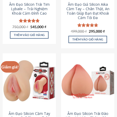
Âm Đạo Silicon Trái Tim
Âm Đạo Giả Silicon Aika
Lybaile – Trải Nghiệm
Cầm Tay – Chân Thật, An
Khoái Cảm Đỉnh Cao
Toàn Giúp Bạn Đạt Khoái
Cảm Tối Đa
Giá
Giá
750,000
Được xếp
₫
545,000
₫
gốc
hiện
hạng
4.70
Giá
Giá
499,000
Được xếp
₫
295,000
₫
là:
tại
gốc
hiện
5 sao
THÊM VÀO GIỎ HÀNG
hạng
4.75
750,000 ₫.
là:
là:
tại
5 sao
THÊM VÀO GIỎ HÀNG
545,000 ₫.
499,000 ₫.
là:
295,000
Giảm giá!
Âm Đạo Silicon Cầm Tay
Âm Đạo Silicon Trái Đào