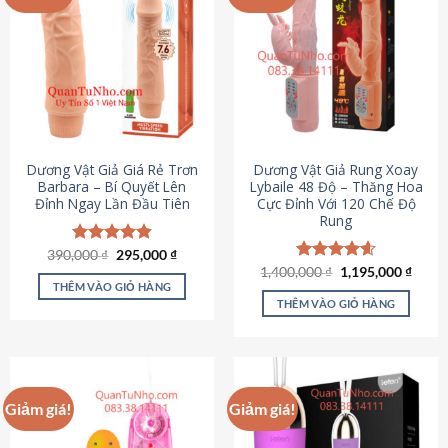
Dương Vật Giả Giá Rẻ Trơn
Dương Vật Giả Rung Xoay
Barbara – Bí Quyết Lên
Lybaile 48 Độ – Thăng Hoa
Đỉnh Ngay Lần Đầu Tiên
Cực Đỉnh Với 120 Chế Độ
Rung
Giá
Giá
390,000
Được xếp
₫
295,000
₫
gốc
hiện
hạng
4.90
Giá
Giá
1,400,000
Được xếp
₫
1,195,000
₫
là:
tại
gốc
hiện
5 sao
THÊM VÀO GIỎ HÀNG
hạng
4.62
390,000 ₫.
là:
là:
tại
5 sao
THÊM VÀO GIỎ HÀNG
295,000 ₫.
1,400,000 ₫.
là:
1,195
Giảm giá!
Giảm giá!