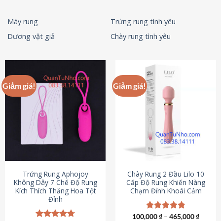
Máy rung
Trứng rung tình yêu
Dương vật giả
Chày rung tình yêu
Giảm giá!
Giảm giá!
Trứng Rung Aphojoy
Chày Rung 2 Đầu Lilo 10
Không Dây 7 Chế Độ Rung
Cấp Độ Rung Khiến Nàng
Kích Thích Thăng Hoa Tột
Chạm Đỉnh Khoái Cảm
Đỉnh
100,000
Được xếp
₫
–
465,000
₫