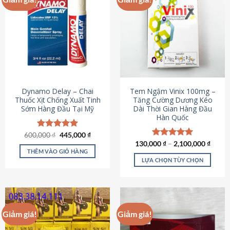
Dynamo Delay – Chai
Tem Ngậm Vinix 100mg –
Thuốc Xịt Chống Xuất Tinh
Tăng Cường Dương Kéo
Sớm Hàng Đầu Tại Mỹ
Dài Thời Gian Hàng Đầu
Hàn Quốc
Giá
Giá
600,000
Được xếp
₫
445,000
₫
gốc
hiện
hạng
5.00
130,000
Được xếp
₫
–
2,100,000
₫
là:
tại
5 sao
THÊM VÀO GIỎ HÀNG
hạng
5.00
600,000 ₫.
là:
5 sao
LỰA CHỌN TÙY CHỌN
445,000 ₫.
Sản
phẩm
này
có
Giảm giá!
Giảm giá!
nhiều
biến