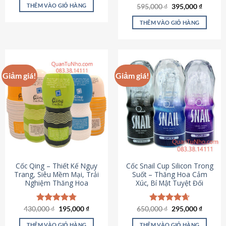
sản
là:
tại
THÊM VÀO GIỎ HÀNG
Giá
Giá
595,000
Được xếp
₫
395,000
₫
895,000 ₫.
là:
phẩm
gốc
hiện
hạng
4.64
695,000 ₫.
là:
tại
5 sao
THÊM VÀO GIỎ HÀNG
595,000 ₫.
là:
395,000
Giảm giá!
Giảm giá!
Cốc Qing – Thiết Kế Ngụy
Cốc Snail Cup Silicon Trong
Trang, Siêu Mềm Mại, Trải
Suốt – Thăng Hoa Cảm
Nghiệm Thăng Hoa
Xúc, Bí Mật Tuyệt Đối
Giá
Giá
Giá
Giá
430,000
Được xếp
₫
195,000
₫
650,000
Được xếp
₫
295,000
₫
gốc
hiện
gốc
hiện
hạng
4.78
hạng
4.69
là:
tại
là:
tại
5 sao
5 sao
THÊM VÀO GIỎ HÀNG
THÊM VÀO GIỎ HÀNG