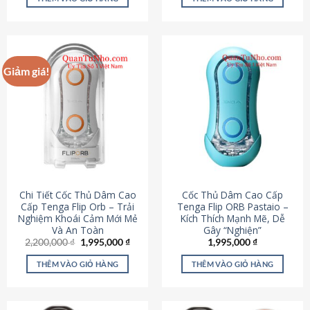
430,000 ₫.
là:
650,000 ₫.
là:
195,000 ₫.
295,000
Giảm giá!
Chi Tiết Cốc Thủ Dâm Cao
Cốc Thủ Dâm Cao Cấp
Cấp Tenga Flip Orb – Trải
Tenga Flip ORB Pastaio –
Nghiệm Khoái Cảm Mới Mẻ
Kích Thích Mạnh Mẽ, Dễ
Và An Toàn
Gây “Nghiện”
Giá
Giá
2,200,000
₫
1,995,000
₫
1,995,000
₫
gốc
hiện
là:
tại
THÊM VÀO GIỎ HÀNG
THÊM VÀO GIỎ HÀNG
2,200,000 ₫.
là:
1,995,000 ₫.