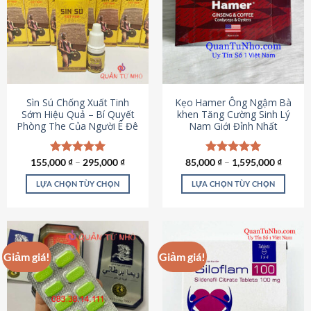
thể.
Các
tùy
chọn
có
thể
được
Sìn Sú Chống Xuất Tinh
Kẹo Hamer Ông Ngậm Bà
chọn
Sớm Hiệu Quả – Bí Quyết
khen Tăng Cường Sinh Lý
Phòng The Của Người Ê Đê
Nam Giới Đỉnh Nhất
trên
trang
sản
155,000
Được xếp
₫
–
295,000
₫
85,000
Được xếp
₫
–
1,595,000
₫
phẩm
hạng
4.95
hạng
5.00
5 sao
5 sao
LỰA CHỌN TÙY CHỌN
LỰA CHỌN TÙY CHỌN
Sản
Sản
phẩm
phẩm
này
này
có
có
Giảm giá!
Giảm giá!
nhiều
nhiều
biến
biến
thể.
thể.
Các
Các