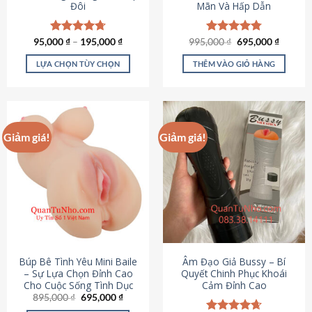
Đôi
Mãn Và Hấp Dẫn
Giá
Giá
95,000
Được xếp
₫
–
195,000
₫
995,000
Được xếp
₫
695,000
₫
gốc
hiện
hạng
4.70
hạng
4.80
là:
tại
5 sao
5 sao
LỰA CHỌN TÙY CHỌN
THÊM VÀO GIỎ HÀNG
995,000 ₫.
là:
695,000
Sản
phẩm
này
có
Giảm giá!
Giảm giá!
nhiều
biến
thể.
Các
tùy
chọn
có
thể
được
Búp Bê Tình Yêu Mini Baile
Âm Đạo Giả Bussy – Bí
chọn
– Sự Lựa Chọn Đỉnh Cao
Quyết Chinh Phục Khoái
Cho Cuộc Sống Tình Dục
Cảm Đỉnh Cao
trên
Giá
Giá
895,000
₫
695,000
₫
trang
gốc
hiện