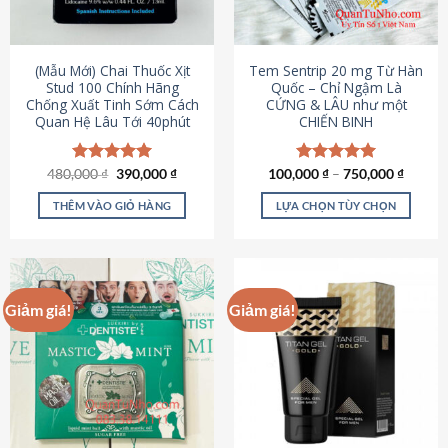
có
có
thể
thể
được
được
(Mẫu Mới) Chai Thuốc Xịt
Tem Sentrip 20 mg Từ Hàn
chọn
chọn
Stud 100 Chính Hãng
Quốc – Chỉ Ngậm Là
Chống Xuất Tinh Sớm Cách
CỨNG & LÂU như một
trên
trên
Quan Hệ Lâu Tới 40phút
CHIẾN BINH
trang
trang
sản
sản
phẩm
phẩm
Giá
Giá
480,000
Được xếp
₫
390,000
₫
100,000
Được xếp
₫
–
750,000
₫
gốc
hiện
hạng
5.00
hạng
5.00
là:
tại
5 sao
5 sao
THÊM VÀO GIỎ HÀNG
LỰA CHỌN TÙY CHỌN
480,000 ₫.
là:
390,000 ₫.
Sản
phẩm
này
có
Giảm giá!
Giảm giá!
nhiều
biến
thể.
Các
tùy
chọn
có