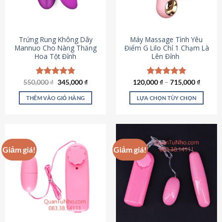
Trứng Rung Không Dây
Máy Massage Tình Yêu
Mannuo Cho Nàng Thăng
Điểm G Lilo Chỉ 1 Chạm Là
Hoa Tột Đỉnh
Lên Đỉnh
Giá
Giá
550,000
Được xếp
₫
345,000
₫
120,000
Được xếp
₫
–
715,000
₫
gốc
hiện
hạng
4.81
hạng
4.85
là:
tại
5 sao
5 sao
THÊM VÀO GIỎ HÀNG
LỰA CHỌN TÙY CHỌN
550,000 ₫.
là:
345,000 ₫.
Sản
phẩm
này
có
Giảm giá!
Giảm giá!
nhiều
biến
thể.
Các
tùy
chọn
có