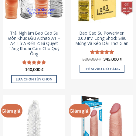
Trải Nghiệm Bao Cao Su
Bao Cao Su PowerMen
Đôn Khúc Đầu Aichao A1 –
0.03 Invi Long Shock Siêu
A4 Từ A Đến Z: Bí Quyết
Mỏng Và Kéo Dài Thời Gian
Tăng Khoái Cảm Cho Quý
Ông
Giá
Giá
500,000
Được xếp
₫
345,000
₫
gốc
hiện
hạng
4.85
là:
tại
5 sao
THÊM VÀO GIỎ HÀNG
Được xếp
140,000
₫
500,000 ₫.
là:
hạng
4.88
345,000
5 sao
LỰA CHỌN TÙY CHỌN
Sản
phẩm
này
có
Giảm giá!
Giảm giá!
nhiều
biến
thể.
Các