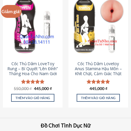
Giảm giá!
Cốc Thủ Dâm LoveToy
Cốc Thủ Dâm Lovetoy
Rung – Bí Quyết “Lên Đỉnh”
Anus Stamina Hậu Môn –
Thăng Hoa Cho Nam Giới
Khít Chặt, Cảm Giác Thật
Giá
Giá
550,000
Được xếp
₫
445,000
₫
Được xếp
445,000
₫
gốc
hiện
hạng
5.00
hạng
4.84
là:
tại
5 sao
5 sao
THÊM VÀO GIỎ HÀNG
THÊM VÀO GIỎ HÀNG
550,000 ₫.
là:
445,000 ₫.
Đồ Chơi Tình Dục Nữ