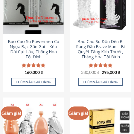
thể.
Các
tùy
chọn
có
thể
được
Bao Cao Su Powermen Cá
Bao Cao Su Đôn Dên Bi
chọn
Ngựa Bạc Gân Gai – Kéo
Rung Đầu Brave Man – Bí
Dài Cực Lâu, Thăng Hoa
Quyết Tăng Kích Thước,
trên
Tột Đỉnh
Thăng Hoa Tột Đỉnh
trang
sản
phẩm
Giá
Giá
Được xếp
160,000
₫
380,000
Được xếp
₫
295,000
₫
gốc
hiện
hạng
4.73
hạng
5.00
là:
tại
5 sao
5 sao
THÊM VÀO GIỎ HÀNG
THÊM VÀO GIỎ HÀNG
380,000 ₫.
là:
295,000
Giảm giá!
Giảm giá!